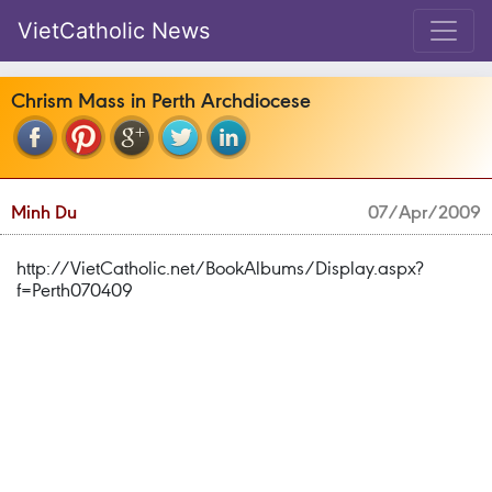
VietCatholic News
Chrism Mass in Perth Archdiocese
Minh Du
07/Apr/2009
http://VietCatholic.net/BookAlbums/Display.aspx?
f=Perth070409