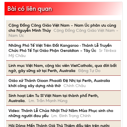
Bài có liên quan
Cộng Đồng Công Giáo Việt Nam – Nam Úc phân ưu cùng
cha Nguyễn Minh Thúy
Cộng Đồng Công Giáo Việt Nam –
Nam Úc
Những Phó Tế Việt Trên Đất Kangaroo - Thánh Lễ Truyền
Chức Phó Tế Tại Giáo Phận Geraldton – Tây Úc
Sr Têrêxa
Mỹ Châu
Linh mục Việt Nam, cộng tác viên VietCatholic, qua đời bất
ngờ, gây sững sờ tại Perth, Australia
Đặng Tự Do
Giáo xứ Thánh Gioan Phaolô Đệ Nhị tại Perth, Australia
khởi công xây dựng nhà thờ
Chính Châu
Sinh hoạt Liên Tu Sĩ Việt Nam tại thành phố Perth,
Australia.
Lm. Trần Mạnh Hùng
Video: Thánh Lễ Chúa Nhật Thứ Năm Mùa Phục sinh cho
những người đau yếu
Lm. Đinh Trọng Chính
Hội Dòng Mến Thánh Giá Thủ Thiêm đầu tiên trên nước