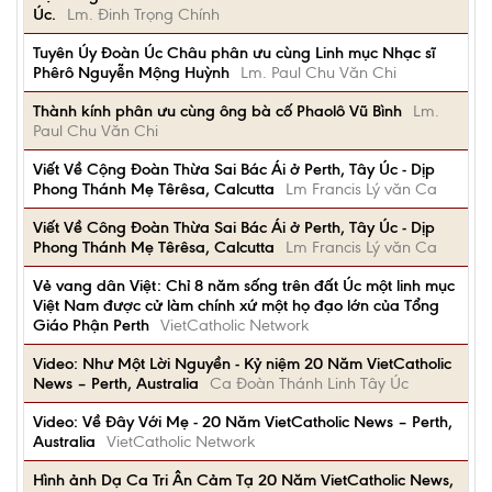
Úc.
Lm. Đinh Trọng Chính
Tuyên Úy Đoàn Úc Châu phân ưu cùng Linh mục Nhạc sĩ
Phêrô Nguyễn Mộng Huỳnh
Lm. Paul Chu Văn Chi
Thành kính phân ưu cùng ông bà cố Phaolô Vũ Bình
Lm.
Paul Chu Văn Chi
Viết Về Cộng Đoàn Thừa Sai Bác Ái ở Perth, Tây Úc - Dịp
Phong Thánh Mẹ Têrêsa, Calcutta
Lm Francis Lý văn Ca
Viết Về Công Đoàn Thừa Sai Bác Ái ở Perth, Tây Úc - Dịp
Phong Thánh Mẹ Têrêsa, Calcutta
Lm Francis Lý văn Ca
Vẻ vang dân Việt: Chỉ 8 năm sống trên đất Úc một linh mục
Việt Nam được cử làm chính xứ một họ đạo lớn của Tổng
Giáo Phận Perth
VietCatholic Network
Video: Như Một Lời Nguyền - Kỷ niệm 20 Năm VietCatholic
News – Perth, Australia
Ca Đoàn Thánh Linh Tây Úc
Video: Về Đây Với Mẹ - 20 Năm VietCatholic News – Perth,
Australia
VietCatholic Network
Hình ảnh Dạ Ca Tri Ân Cảm Tạ 20 Năm VietCatholic News,