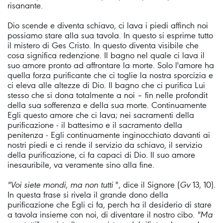
risanante.
Dio scende e diventa schiavo, ci lava i piedi affinch noi
possiamo stare alla sua tavola. In questo si esprime tutto
il mistero di Ges Cristo. In questo diventa visibile che
cosa significa redenzione. Il bagno nel quale ci lava il
suo amore pronto ad affrontare la morte. Solo l'amore ha
quella forza purificante che ci toglie la nostra sporcizia e
ci eleva alle altezze di Dio. Il bagno che ci purifica Lui
stesso che si dona totalmente a noi – fin nelle profondit
della sua sofferenza e della sua morte. Continuamente
Egli questo amore che ci lava; nei sacramenti della
purificazione - il battesimo e il sacramento della
penitenza - Egli continuamente inginocchiato davanti ai
nostri piedi e ci rende il servizio da schiavo, il servizio
della purificazione, ci fa capaci di Dio. Il suo amore
inesauribile, va veramente sino alla fine.
"Voi siete mondi, ma non tutti
", dice il Signore (
Gv
13, 10).
In questa frase si rivela il grande dono della
purificazione che Egli ci fa, perch ha il desiderio di stare
a tavola insieme con noi, di diventare il nostro cibo.
"Ma