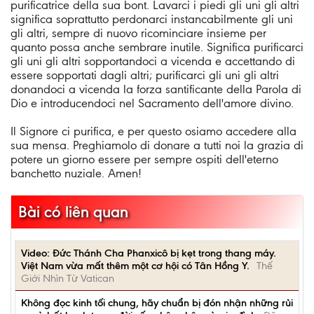
purificatrice della sua bont. Lavarci i piedi gli uni gli altri
significa soprattutto perdonarci instancabilmente gli uni
gli altri, sempre di nuovo ricominciare insieme per
quanto possa anche sembrare inutile. Significa purificarci
gli uni gli altri sopportandoci a vicenda e accettando di
essere sopportati dagli altri; purificarci gli uni gli altri
donandoci a vicenda la forza santificante della Parola di
Dio e introducendoci nel Sacramento dell'amore divino.
Il Signore ci purifica, e per questo osiamo accedere alla
sua mensa. Preghiamolo di donare a tutti noi la grazia di
potere un giorno essere per sempre ospiti dell'eterno
banchetto nuziale. Amen!
Bài có liên quan
Video: Đức Thánh Cha Phanxicô bị kẹt trong thang máy.
Việt Nam vừa mất thêm một cơ hội có Tân Hồng Y.
Thế
Giới Nhìn Từ Vatican
Không đọc kinh tối chung, hãy chuẩn bị đón nhận những rủi