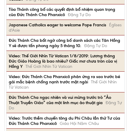
Tòa Thánh công bố các quyết định bổ nhiệm quan trọng
của Đức Thánh Cha Phanxicô
Đặng Tự Do
Japanese Catholics eager to welcome Pope Francis
Églises
d'Asie
Đức Thánh Cha bất ngờ công bố danh sách các Tân Hồng
Y sẽ được tấn phong ngày 5 tháng 10.
Đặng Tự Do
Video: Thế Giới Nhìn Từ Vatican 1/8/2019: Lương tháng
Đức Giáo Hoàng là bao nhiêu? Giấc mơ chưa tròn của vị
Hồng Y
Thế Giới Nhìn Từ Vatican
Video: Đức Thánh Cha Phanxicô phản ứng ra sao trước bé
gái mắc bệnh chống nạnh trước mặt ngài
Thế Giới Nhìn
Từ Vatican
Đức Thánh Cha ngạc nhiên và vui mừng trước trò “Ảo
Thuật Truyền Giáo” của một linh mục ảo thuật gia
Đặng Tự
Do
Video: Trước thềm chuyến tông du Phi Châu lần thứ Tư của
Đức Thánh Cha Phanxicô
Giáo Hội Năm Châu