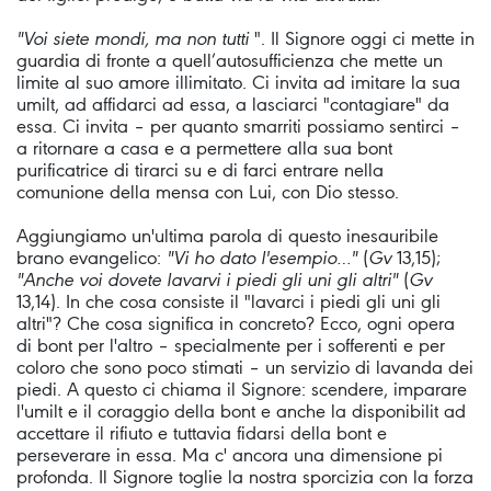
"Voi siete mondi, ma non tutti
". Il Signore oggi ci mette in
guardia di fronte a quell’autosufficienza che mette un
limite al suo amore illimitato. Ci invita ad imitare la sua
umilt, ad affidarci ad essa, a lasciarci "contagiare" da
essa. Ci invita – per quanto smarriti possiamo sentirci –
a ritornare a casa e a permettere alla sua bont
purificatrice di tirarci su e di farci entrare nella
comunione della mensa con Lui, con Dio stesso.
Aggiungiamo un'ultima parola di questo inesauribile
brano evangelico:
"Vi ho dato l'esempio…"
(
Gv
13,15);
"Anche voi dovete lavarvi i piedi gli uni gli altri"
(
Gv
13,14). In che cosa consiste il "lavarci i piedi gli uni gli
altri"? Che cosa significa in concreto? Ecco, ogni opera
di bont per l'altro – specialmente per i sofferenti e per
coloro che sono poco stimati – un servizio di lavanda dei
piedi. A questo ci chiama il Signore: scendere, imparare
l'umilt e il coraggio della bont e anche la disponibilit ad
accettare il rifiuto e tuttavia fidarsi della bont e
perseverare in essa. Ma c' ancora una dimensione pi
profonda. Il Signore toglie la nostra sporcizia con la forza