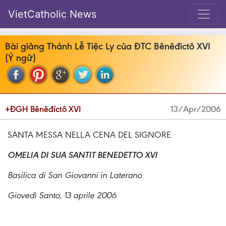
VietCatholic News
Bài giảng Thánh Lễ Tiệc Ly của ĐTC Bênêđictô XVI
(Ý ngữ)
+ĐGH Bênêđíctô XVI
13/Apr/2006
SANTA MESSA NELLA CENA DEL SIGNORE
OMELIA DI SUA SANTIT BENEDETTO XVI
Basilica di San Giovanni in Laterano
Giovedì Santo, 13 aprile 2006