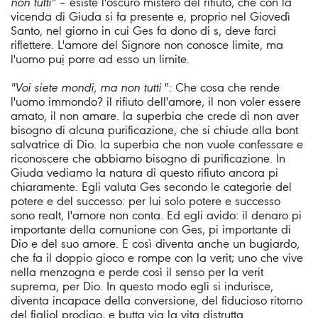
non tutti"
– esiste l'oscuro mistero del rifiuto, che con la
vicenda di Giuda si fa presente e, proprio nel Giovedì
Santo, nel giorno in cui Ges fa dono di s, deve farci
riflettere. L'amore del Signore non conosce limite, ma
l'uomo puị porre ad esso un limite.
"Voi siete mondi, ma non tutti
": Che cosa che rende
l'uomo immondo? il rifiuto dell'amore, il non voler essere
amato, il non amare. la superbia che crede di non aver
bisogno di alcuna purificazione, che si chiude alla bont
salvatrice di Dio. la superbia che non vuole confessare e
riconoscere che abbiamo bisogno di purificazione. In
Giuda vediamo la natura di questo rifiuto ancora pi
chiaramente. Egli valuta Ges secondo le categorie del
potere e del successo: per lui solo potere e successo
sono realt, l'amore non conta. Ed egli avido: il denaro pi
importante della comunione con Ges, pi importante di
Dio e del suo amore. E così diventa anche un bugiardo,
che fa il doppio gioco e rompe con la verit; uno che vive
nella menzogna e perde così il senso per la verit
suprema, per Dio. In questo modo egli si indurisce,
diventa incapace della conversione, del fiducioso ritorno
del figliol prodigo, e butta via la vita distrutta.