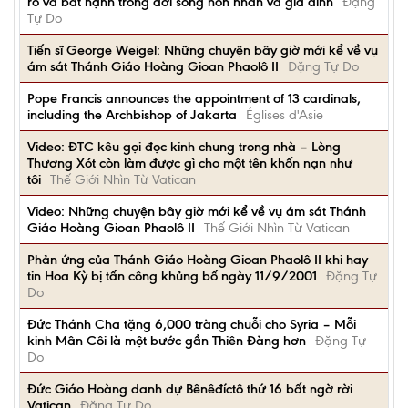
ro và bất hạnh trong đời sống hôn nhân và gia đình
Đặng
Tự Do
Tiến sĩ George Weigel: Những chuyện bây giờ mới kể về vụ
ám sát Thánh Giáo Hoàng Gioan Phaolô II
Đặng Tự Do
Pope Francis announces the appointment of 13 cardinals,
including the Archbishop of Jakarta
Églises d'Asie
Video: ĐTC kêu gọi đọc kinh chung trong nhà – Lòng
Thương Xót còn làm được gì cho một tên khốn nạn như
tôi
Thế Giới Nhìn Từ Vatican
Video: Những chuyện bây giờ mới kể về vụ ám sát Thánh
Giáo Hoàng Gioan Phaolô II
Thế Giới Nhìn Từ Vatican
Phản ứng của Thánh Giáo Hoàng Gioan Phaolô II khi hay
tin Hoa Kỳ bị tấn công khủng bố ngày 11/9/2001
Đặng Tự
Do
Đức Thánh Cha tặng 6,000 tràng chuỗi cho Syria – Mỗi
kinh Mân Côi là một bước gần Thiên Đàng hơn
Đặng Tự
Do
Đức Giáo Hoàng danh dự Bênêđíctô thứ 16 bất ngờ rời
Vatican
Đặng Tự Do