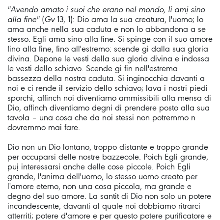
"Avendo amato i suoi che erano nel mondo, li amị sino
alla fine"
(
Gv
13, 1): Dio ama la sua creatura, l'uomo; lo
ama anche nella sua caduta e non lo abbandona a se
stesso. Egli ama sino alla fine. Si spinge con il suo amore
fino alla fine, fino all'estremo: scende gi dalla sua gloria
divina. Depone le vesti della sua gloria divina e indossa
le vesti dello schiavo. Scende gi fin nell'estrema
bassezza della nostra caduta. Si inginocchia davanti a
noi e ci rende il servizio dello schiavo; lava i nostri piedi
sporchi, affinch noi diventiamo ammissibili alla mensa di
Dio, affinch diventiamo degni di prendere posto alla sua
tavola – una cosa che da noi stessi non potremmo n
dovremmo mai fare.
Dio non un Dio lontano, troppo distante e troppo grande
per occuparsi delle nostre bazzecole. Poich Egli grande,
puị interessarsi anche delle cose piccole. Poich Egli
grande, l'anima dell'uomo, lo stesso uomo creato per
l'amore eterno, non una cosa piccola, ma grande e
degno del suo amore. La santit di Dio non solo un potere
incandescente, davanti al quale noi dobbiamo ritrarci
atterriti; potere d'amore e per questo potere purificatore e