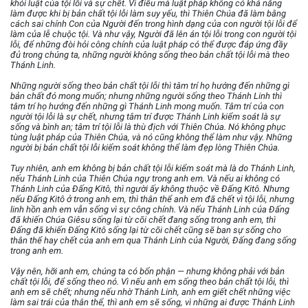
khỏi luật của tội lỗi và sự chết. Vì điều mà luật pháp không có khả năng
làm được khi bị bản chất tội lỗi làm suy yếu, thì Thiên Chúa đã làm bằng
cách sai chính Con của Người đến trong hình dạng của con người tội lỗi để
làm của lễ chuộc tội. Và như vậy, Người đã lên án tội lỗi trong con người tội
lỗi, để những đòi hỏi công chính của luật pháp có thể được đáp ứng đầy
đủ trong chúng ta, những người không sống theo bản chất tội lỗi mà theo
Thánh Linh.
Những người sống theo bản chất tội lỗi thì tâm trí họ hướng đến những gì
bản chất đó mong muốn; nhưng những người sống theo Thánh Linh thì
tâm trí họ hướng đến những gì Thánh Linh mong muốn. Tâm trí của con
người tội lỗi là sự chết, nhưng tâm trí được Thánh Linh kiểm soát là sự
sống và bình an; tâm trí tội lỗi là thù địch với Thiên Chúa. Nó không phục
tùng luật pháp của Thiên Chúa, và nó cũng không thể làm như vậy. Những
người bị bản chất tội lỗi kiểm soát không thể làm đẹp lòng Thiên Chúa.
Tuy nhiên, anh em không bị bản chất tội lỗi kiểm soát mà là do Thánh Linh,
nếu Thánh Linh của Thiên Chúa ngự trong anh em. Và nếu ai không có
Thánh Linh của Đấng Kitô, thì người ấy không thuộc về Đấng Kitô. Nhưng
nếu Đấng Kitô ở trong anh em, thì thân thể anh em đã chết vì tội lỗi, nhưng
linh hồn anh em vẫn sống vì sự công chính. Và nếu Thánh Linh của Đấng
đã khiến Chúa Giêsu sống lại từ cõi chết đang sống trong anh em, thì
Đấng đã khiến Đấng Kitô sống lại từ cõi chết cũng sẽ ban sự sống cho
thân thể hay chết của anh em qua Thánh Linh của Người, Đấng đang sống
trong anh em.
Vậy nên, hỡi anh em, chúng ta có bổn phận — nhưng không phải với bản
chất tội lỗi, để sống theo nó. Vì nếu anh em sống theo bản chất tội lỗi, thì
anh em sẽ chết; nhưng nếu nhờ Thánh Linh, anh em giết chết những việc
làm sai trái của thân thể, thì anh em sẽ sống, vì những ai được Thánh Linh