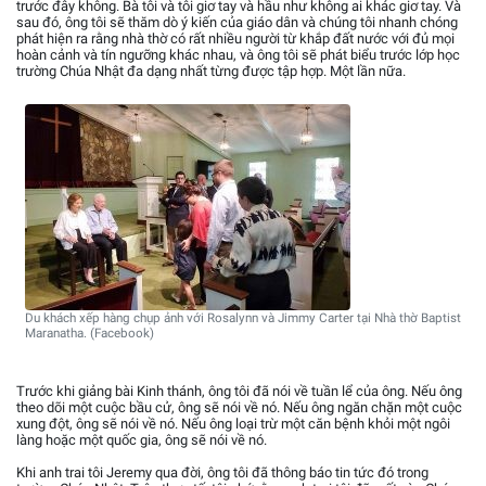
trước đây không. Bà tôi và tôi giơ tay và hầu như không ai khác giơ tay. Và
sau đó, ông tôi sẽ thăm dò ý kiến của giáo dân và chúng tôi nhanh chóng
phát hiện ra rằng nhà thờ có rất nhiều người từ khắp đất nước với đủ mọi
hoàn cảnh và tín ngưỡng khác nhau, và ông tôi sẽ phát biểu trước lớp học
trường Chúa Nhật đa dạng nhất từng được tập hợp. Một lần nữa.
Du khách xếp hàng chụp ảnh với Rosalynn và Jimmy Carter tại Nhà thờ Baptist
Maranatha. (Facebook)
Trước khi giảng bài Kinh thánh, ông tôi đã nói về tuần lể của ông. Nếu ông
theo dõi một cuộc bầu cử, ông sẽ nói về nó. Nếu ông ngăn chặn một cuộc
xung đột, ông sẽ nói về nó. Nếu ông loại trừ một căn bệnh khỏi một ngôi
làng hoặc một quốc gia, ông sẽ nói về nó.
Khi anh trai tôi Jeremy qua đời, ông tôi đã thông báo tin tức đó trong