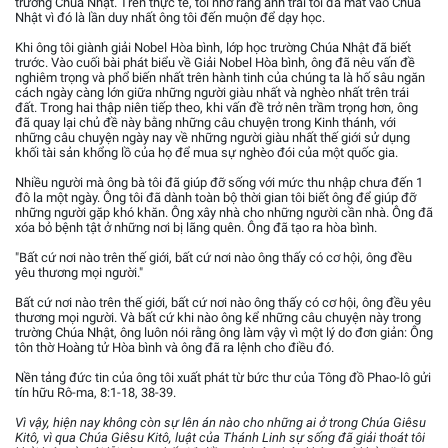
trường Chúa Nhật. Trên thực tế, tôi nhớ rằng anh trai tôi đã mất vào Chúa
Nhật vì đó là lần duy nhất ông tôi đến muộn để dạy học.
Khi ông tôi giành giải Nobel Hòa bình, lớp học trường Chúa Nhật đã biết
trước. Vào cuối bài phát biểu về Giải Nobel Hòa bình, ông đã nêu vấn đề
nghiêm trọng và phổ biến nhất trên hành tinh của chúng ta là hố sâu ngăn
cách ngày càng lớn giữa những người giàu nhất và nghèo nhất trên trái
đất. Trong hai thập niên tiếp theo, khi vấn đề trở nên trầm trọng hơn, ông
đã quay lại chủ đề này bằng những câu chuyện trong Kinh thánh, với
những câu chuyện ngày nay về những người giàu nhất thế giới sử dụng
khối tài sản khổng lồ của họ để mua sự nghèo đói của một quốc gia.
Nhiều người mà ông bà tôi đã giúp đỡ sống với mức thu nhập chưa đến 1
đô la một ngày. Ông tôi đã dành toàn bộ thời gian tôi biết ông để giúp đỡ
những người gặp khó khăn. Ông xây nhà cho những người cần nhà. Ông đã
xóa bỏ bệnh tật ở những nơi bị lãng quên. Ông đã tạo ra hòa bình.
"Bất cứ nơi nào trên thế giới, bất cứ nơi nào ông thấy có cơ hội, ông đều
yêu thương mọi người."
Bất cứ nơi nào trên thế giới, bất cứ nơi nào ông thấy có cơ hội, ông đều yêu
thương mọi người. Và bất cứ khi nào ông kể những câu chuyện này trong
trường Chúa Nhật, ông luôn nói rằng ông làm vậy vì một lý do đơn giản: Ông
tôn thờ Hoàng tử Hòa bình và ông đã ra lệnh cho điều đó.
Nền tảng đức tin của ông tôi xuất phát từ bức thư của Tông đồ Phao-lô gửi
tín hữu Rô-ma, 8:1-18, 38-39.
Vì vậy, hiện nay không còn sự lên án nào cho những ai ở trong Chúa Giêsu
Kitô, vì qua Chúa Giêsu Kitô, luật của Thánh Linh sự sống đã giải thoát tôi