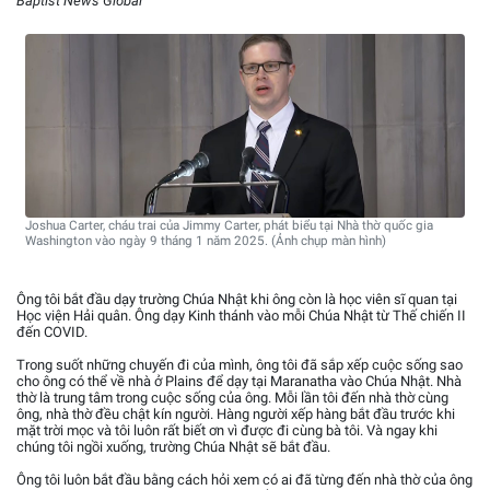
Baptist News Global
Joshua Carter, cháu trai của Jimmy Carter, phát biểu tại Nhà thờ quốc gia
Washington vào ngày 9 tháng 1 năm 2025. (Ảnh chụp màn hình)
Ông tôi bắt đầu dạy trường Chúa Nhật khi ông còn là học viên sĩ quan tại
Học viện Hải quân. Ông dạy Kinh thánh vào mỗi Chúa Nhật từ Thế chiến II
đến COVID.
Trong suốt những chuyến đi của mình, ông tôi đã sắp xếp cuộc sống sao
cho ông có thể về nhà ở Plains để dạy tại Maranatha vào Chúa Nhật. Nhà
thờ là trung tâm trong cuộc sống của ông. Mỗi lần tôi đến nhà thờ cùng
ông, nhà thờ đều chật kín người. Hàng người xếp hàng bắt đầu trước khi
mặt trời mọc và tôi luôn rất biết ơn vì được đi cùng bà tôi. Và ngay khi
chúng tôi ngồi xuống, trường Chúa Nhật sẽ bắt đầu.
Ông tôi luôn bắt đầu bằng cách hỏi xem có ai đã từng đến nhà thờ của ông