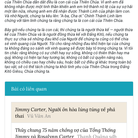
của Thiên Chúa dẫn dắt đều là con cái của Thiên Chúa. Vì anh em đã
không nhận được một tinh thần khiến anh em trở thành nô lệ của sự sợ hãi
một lần nữa, nhưng anh em đã nhận được Thánh Linh của phận làm con.
Và nhờ Người, chúng ta kêu lên: "A-ba, Cha ơi." Chính Thánh Linh làm
chứng với tâm linh chúng ta rằng chúng ta là con cái của Thiên Chúa.
Bây giờ nếu chúng ta là con cái, thì chúng ta là người thừa kế — người thừa
kế của Thiên Chúa và là người đồng thừa kế với Đấng Kitô, nếu chúng ta
thực sự chia sẻ những đau khổ của Người để chúng ta cũng có thể chia
sẻ vinh quang của Người. Tôi cho rằng những đau khổ hiện tại của chúng
ta không đáng so sánh với vinh quang sẽ được bày tỏ trong chúng ta. Vì tôi
tin chắc rằng không có sự chết hay sự sống, không có thiên thần hay ma
quỷ, không có hiện tại hay tương lai, không có bất cứ quyền năng nào,
không có chiều cao hay chiều sâu, hoặc bất cứ điều gì khác trong toàn bộ
tạo vật, sẽ có thể tách chúng ta khỏi tình yêu của Thiên Chúa trong Đấng
Kitô Giêsu, Chúa chúng ta.
Bài có liên quan
Jimmy Carter, Người ôn hòa lúng túng về phá
thai
Vũ Văn An
Thủy chung 75 năm chồng vợ của Tổng Thống
Jimmy và Rosalynn Carter
Thanh Quảng sdb