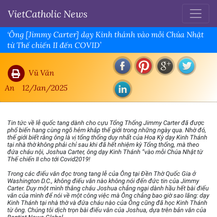
VietCatholic News
‘Ông [Jimmy Carter] dạy Kinh thánh vào mỗi Chúa Nhật
từ Thế chiến II đến COVID’
Vũ Văn
An
12/Jan/2025
Tin tức về lễ quốc tang dành cho cựu Tổng Thống Jimmy Carter đã được
phổ biến hang cùng ngõ hẻm khắp thế giới trong những ngày qua. Nhờ đó,
thế giới biết rằng ông là vị tổng thống duy nhất của Hoa Kỳ dạy Kinh Thánh
tại nhà thờ không phải chỉ sau khi đã hết nhiệm kỳ Tổng thống, mà theo
đứa cháu nội, Joshua Carter, ông dạy Kinh Thánh “vào mỗi Chúa Nhật từ
Thế chiến II cho tới Covid2019!
Trong các điếu văn đọc trong tang lễ của Ông tại Đền Thờ Quốc Gia ở
Washington D.C., không điếu văn nào không nói đến đức tin của Jimmy
Carter. Duy một mình thằng cháu Joshua chẳng ngại dành hầu hết bài điếu
văn của mình để nói về một công việc mà Ông chẳng bao giờ sao lãng: dạy
Kinh Thánh tại nhà thờ và đứa cháu nào của Ông cũng đã học Kinh Thánh
từ ông. Chúng tôi dịch trọn bài điếu văn của Joshua, dựa trên bản văn của