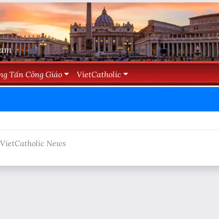
Nam
ng Tấn Công Giáo
VietCatholic
 VietCatholic News