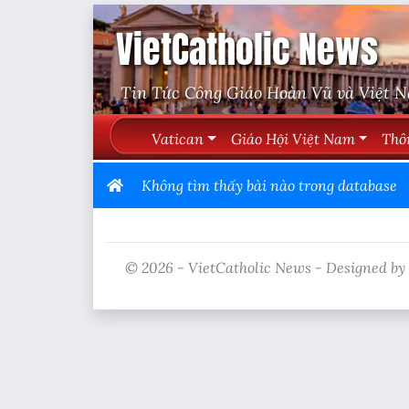
VietCatholic News
Tin Tức Công Giáo Hoàn Vũ và Việt 
Vatican
Giáo Hội Việt Nam
Thô
Không tìm thấy bài nào trong database
© 2026 - VietCatholic News - Designed by