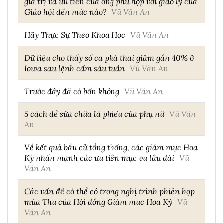
giá trị và ưu tiên của ông phù hợp với giáo lý của
Giáo hội đến mức nào?
Vũ Văn An
Hãy Thực Sự Theo Khoa Học
Vũ Văn An
Dữ liệu cho thấy số ca phá thai giảm gần 40% ở
Iowa sau lệnh cấm sáu tuần
Vũ Văn An
Trước đây đã có bốn không
Vũ Văn An
5 cách để sửa chữa lá phiếu của phụ nữ
Vũ Văn
An
Về kết quả bầu cử tổng thống, các giám mục Hoa
Kỳ nhấn mạnh các ưu tiên mục vụ lâu dài
Vũ
Văn An
Các vấn đề có thể có trong nghị trình phiên họp
mùa Thu của Hội đồng Giám mục Hoa Kỳ
Vũ
Văn An