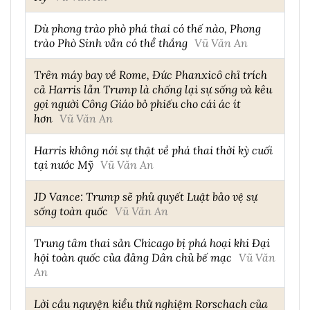
Dù phong trào phò phá thai có thế nào, Phong
trào Phò Sinh vẫn có thể thắng
Vũ Văn An
Trên máy bay về Rome, Đức Phanxicô chỉ trích
cả Harris lẫn Trump là chống lại sự sống và kêu
gọi người Công Giáo bỏ phiếu cho cái ác ít
hơn
Vũ Văn An
Harris không nói sự thật về phá thai thời kỳ cuối
tại nước Mỹ
Vũ Văn An
JD Vance: Trump sẽ phủ quyết Luật bảo vệ sự
sống toàn quốc
Vũ Văn An
Trung tâm thai sản Chicago bị phá hoại khi Đại
hội toàn quốc của đảng Dân chủ bế mạc
Vũ Văn
An
Lời cầu nguyện kiểu thử nghiệm Rorschach của