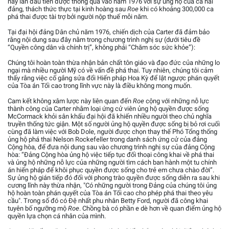
này lần đầu tiên được thông qua vào năm 1976 với sự ủng hộ của cả hai
đảng, thách thức thực tại kinh hoàng sau
Roe
khi có khoảng 300,000 ca
phá thai được tài trợ bởi người nộp thuế mỗi năm.
Tại đại hội đảng Dân chủ năm 1976, chiến dịch của Carter đã đảm bảo
rằng nội dung sau đây nằm trong chương trình nghị sự (dưới tiêu đề
“Quyền công dân và chính trị”, không phải “Chăm sóc sức khỏe”):
Chúng tôi hoàn toàn thừa nhận bản chất tôn giáo và đạo đức của những lo
ngại mà nhiều người Mỹ có về vấn đề phá thai. Tuy nhiên, chúng tôi cảm
thấy rằng việc cố gắng sửa đổi Hiến pháp Hoa Kỳ để lật ngược phán quyết
của Tòa án Tối cao trong lĩnh vực này là điều không mong muốn.
Cam kết không xâm lược này liên quan đến
Roe
cộng với những nỗ lực
thành công của Carter nhằm loại ứng cử viên ủng hộ quyền được sống
McCormack khỏi sân khấu đại hội đã khiến nhiều người theo chủ nghĩa
truyền thống tức giận. Một số người ủng hộ quyền được sống bị bỏ rơi cuối
cùng đã làm việc với Bob Dole, người được chọn thay thế Phó Tổng thống
ủng hộ phá thai Nelson Rockefeller trong danh sách ứng cử của đảng
Cộng hòa, để đưa nội dung sau vào chương trình nghị sự của đảng Cộng
hòa: “Đảng Cộng hòa ủng hộ việc tiếp tục đối thoại công khai về phá thai
và ủng hộ những nỗ lực của những người tìm cách ban hành một tu chính
án hiến pháp để khôi phục quyền được sống cho trẻ em chưa chào đời”.
Sự ủng hộ gián tiếp đó đối với phong trào quyền được sống diễn ra sau khi
cương lĩnh này thừa nhận, "Có những người trong Đảng của chúng tôi ủng
hộ hoàn toàn phán quyết của Tòa án Tối cao cho phép phá thai theo yêu
cầu". Trong số đó có Đệ nhất phu nhân Betty Ford, người đã công khai
tuyên bố ngưỡng mộ
Roe
. Chồng bà có phần e dè hơn về quan điểm ủng hộ
quyền lựa chọn cá nhân của mình.