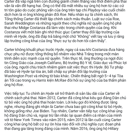
Carter đã vấp ngã trên con đường giành chiến thắng vào thời điểm phá thai
vẫn là vấn đề hạng hai. Ông có thể đã mất nhiều sự ủng hộ hơn từ các cử
tri tôn giáo do cuộc phỏng vấn của ông trên tạp chí
Playboy
vào cuối chiến
dịch hơn là vì ông không phản đối
Roe
. Nếu nhân sự là chính sách, thì
Tổng thống Carter đã thiết lập chính sách mâu thuẫn. Luật sư của Roe,
Sarah Weddington và những người theo chủ nghĩa nữ quyền ủng hộ phá
thai như Midge Costanza đã làm việc trong chính quyền của ông. Khi
Costanza viết một bản ghi nhớ thúc giục Carter thay đổi lập trường của
mình về
Hyde
, ông đã đáp trả bằng một chữ "Không" viết tay và lưu ý rằng
lập trường công khai của ông "thực sự tự do hơn tôi cảm thấy".
Carter không khuất phục trước
Hyde
, ngay cả sau khi Costanza đưa hàng
chục phụ nữ được tổng thống bổ nhiệm vào Nhà Trắng trong một màn
trình diễn sức mạnh của nữ quyền. Trên thực tế, ông thường ca ngợi đức
tin Công Giáo của Joseph Califano, Bộ trưởng Bộ Y tế, Giáo dục và Phúc lợi
của ông, người chịu trách nhiệm giám sát việc thực thi
Hyde
. Bộ Tư pháp
đã bảo vệ
Hyde
tại tòa án, bất chấp sự phản đối lập trường của
Washington Post và những tờ báo khác. Chiến thắng bất ngờ 5–4 tại Tòa
án Tối cao trong vụ
Harris kiện McRae
đòi hỏi sự ủng hộ của ba thẩm phán
ủng hộ
Roe
.
Việc tiếp tục Tu chính án
Hyde
sẽ trở thành di sản lâu dài của Carter về
chính sách phá thai. Năm 2012, Carter đã công khai kêu gọi đảng Dân chủ
từ bỏ việc ủng hộ phá thai hoàn toàn. Lời kêu gọi đó không được lắng
nghe, nhưng đáng ghi nhận là Carter chưa bao giờ công khai từ bỏ
Hyde
,
không giống như Joe Biden. Tuy nhiên, Carter vẫn tiếp tục công khai ủng
hộ đảng Dân chủ và, ngoại trừ lần nhắc lại quan điểm cá nhân của mình
với tờ New York Times vào năm 2015, năm 2012 là lần cuối cùng Carter
công khai ủng hộ bất cứ sự ôn hòa nào đối với chủ nghĩa cực đoan phá
thai đang gia tăng trong đảng của mình. Năm 2016, ông ủng hộ Hillary