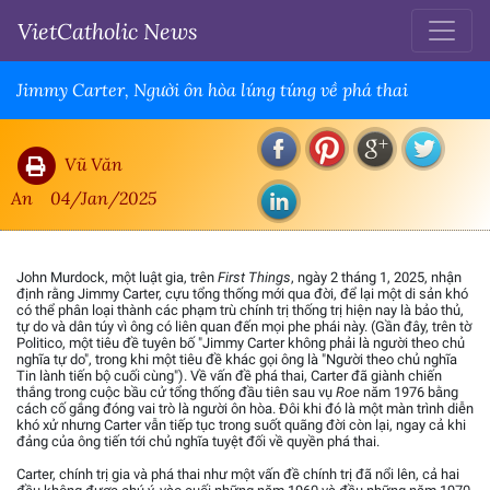
VietCatholic News
Jimmy Carter, Người ôn hòa lúng túng về phá thai
Vũ Văn
An
04/Jan/2025
John Murdock, một luật gia, trên
First Things
, ngày 2 tháng 1, 2025, nhận
định rằng Jimmy Carter, cựu tổng thống mới qua đời, để lại một di sản khó
có thể phân loại thành các phạm trù chính trị thống trị hiện nay là bảo thủ,
tự do và dân túy vì ông có liên quan đến mọi phe phái này. (Gần đây, trên tờ
Politico, một tiêu đề tuyên bố "Jimmy Carter không phải là người theo chủ
nghĩa tự do", trong khi một tiêu đề khác gọi ông là "Người theo chủ nghĩa
Tin lành tiến bộ cuối cùng"). Về vấn đề phá thai, Carter đã giành chiến
thắng trong cuộc bầu cử tổng thống đầu tiên sau vụ
Roe
năm 1976 bằng
cách cố gắng đóng vai trò là người ôn hòa. Đôi khi đó là một màn trình diễn
khó xử nhưng Carter vẫn tiếp tục trong suốt quãng đời còn lại, ngay cả khi
đảng của ông tiến tới chủ nghĩa tuyệt đối về quyền phá thai.
Carter, chính trị gia và phá thai như một vấn đề chính trị đã nổi lên, cả hai