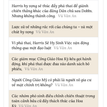
Harris hy vọng sẽ thúc đẩy phá thai để giành
chiến thắng khác của đảng Dân chủ sau Dobbs.
Nhưng không thành công.
Vũ Văn An
Lược sử về những rắc rối của chúng ta – và một
chút hy vọng
Vũ Văn An
Vì phá thai, Harris Sẽ Hy Sinh Việc vận động
thông qua một đạo luật
Vũ Văn An
Các giám mục Công Giáo Hoa Kỳ kêu gọi hành
động, khi phá thai được đưa vào danh sách bỏ
phiếu,
Vũ Văn An
Người Công Giáo Mỹ có phải là người vô gia cư
về mặt chính trị không?
Vũ Văn An
Các nhóm phò sinh điều chỉnh chiến thuật trong
toàn cảnh bầu cử đầy thách thức của Hoa
Kỳ
Vũ Văn An