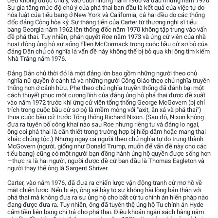
đều không được chú ý, vào cuối những năm 1960 và đầu những năm 1970.
Sự gia tăng mức độ chú ý của phá thai ban đầu là kết quả của việc tự do
hóa luật của tiểu bang ở New York và California, cả hai đều do các thống
đốc đảng Cộng hòa ký. Sự thăng tiến của Carter từ thượng nghị sĩ tiểu
bang Georgia năm 1962 lên thống đốc năm 1970 không tập trung vào vấn
đề phá thai. Tuy nhiên, phán quyết
Roe
năm 1973 và ứng cử viên của nhà
hoạt động ủng hộ sự sống Ellen McCormack trong cuộc bầu cử sơ bộ của
đảng Dân chủ có nghĩa là vấn đề này không thể bị bỏ qua khi ông tìm kiếm
Nhà Trắng năm 1976.
Đảng Dân chủ thời đó là một đảng lớn bao gồm những người theo chủ
nghĩa nữ quyền ở cánh tả và những người Công Giáo theo chủ nghĩa truyền
thống hơn ở cánh hữu. Phe theo chủ nghĩa truyền thống đã đánh bại một
cách thuyết phục một cương lĩnh của đảng ủng hộ phá thai được đề xuất
vào năm 1972 trước khi ứng cử viên tổng thống George McGovern (bị chỉ
trích trong cuộc bầu cử sơ bộ là mềm mỏng với "axit, ân xá và phá thai")
thua cuộc bầu cử trước Tổng thống Richard Nixon. (Sau đó, Nixon không
đưa ra tuyên bố công khai nào sau Roe nhưng riêng tư và đáng lo ngại,
ông coi phá thai là cần thiết trong trường hợp bị hiếp dâm hoặc mang thai
khác chủng tộc.) Nhưng ngay cả người theo chủ nghĩa tự do trung thành
McGovern (người, giống như Donald Trump, muốn để vấn đề này cho các
tiểu bang) cũng có một người bạn đồng hành ủng hộ quyền được sống hơn
—thực ra là hai người, người được đề cử ban đầu là Thomas Eagleton và
người thay thế ông là Sargent Shriver.
Carter, vào năm 1976, đã đưa ra chiến lược vận động tranh cử mơ hồ về
mặt chiến lược. Nếu bị ép, ông sẽ bày tỏ sự không hài lòng bản thân với
phá thai mà không đưa ra sự ủng hộ cho bất cứ tu chính án hiến pháp nào
đang được đưa ra. Tuy nhiên, ông đã tuyên thệ ủng hộ Tu chính án Hyde
cấm tiền liên bang chi trả cho phá thai. Điều khoản ngân sách hàng năm