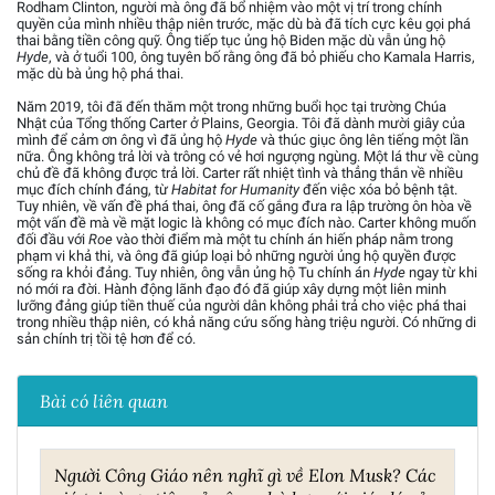
Rodham Clinton, người mà ông đã bổ nhiệm vào một vị trí trong chính
quyền của mình nhiều thập niên trước, mặc dù bà đã tích cực kêu gọi phá
thai bằng tiền công quỹ. Ông tiếp tục ủng hộ Biden mặc dù vẫn ủng hộ
Hyde
, và ở tuổi 100, ông tuyên bố rằng ông đã bỏ phiếu cho Kamala Harris,
mặc dù bà ủng hộ phá thai.
Năm 2019, tôi đã đến thăm một trong những buổi học tại trường Chúa
Nhật của Tổng thống Carter ở Plains, Georgia. Tôi đã dành mười giây của
mình để cảm ơn ông vì đã ủng hộ
Hyde
và thúc giục ông lên tiếng một lần
nữa. Ông không trả lời và trông có vẻ hơi ngượng ngùng. Một lá thư về cùng
chủ đề đã không được trả lời. Carter rất nhiệt tình và thẳng thắn về nhiều
mục đích chính đáng, từ
Habitat for Humanity
đến việc xóa bỏ bệnh tật.
Tuy nhiên, về vấn đề phá thai, ông đã cố gắng đưa ra lập trường ôn hòa về
một vấn đề mà về mặt logic là không có mục đích nào. Carter không muốn
đối đầu với
Roe
vào thời điểm mà một tu chính án hiến pháp nằm trong
phạm vi khả thi, và ông đã giúp loại bỏ những người ủng hộ quyền được
sống ra khỏi đảng. Tuy nhiên, ông vẫn ủng hộ Tu chính án
Hyde
ngay từ khi
nó mới ra đời. Hành động lãnh đạo đó đã giúp xây dựng một liên minh
lưỡng đảng giúp tiền thuế của người dân không phải trả cho việc phá thai
trong nhiều thập niên, có khả năng cứu sống hàng triệu người. Có những di
sản chính trị tồi tệ hơn để có.
Bài có liên quan
Người Công Giáo nên nghĩ gì về Elon Musk? Các