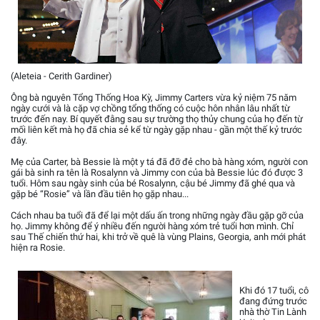
(Aleteia - Cerith Gardiner)
Ông bà nguyên Tổng Thống Hoa Kỳ, Jimmy Carters vừa kỷ niệm 75 năm
ngày cưới và là cặp vợ chồng tổng thống có cuộc hôn nhân lâu nhất từ
trước đến nay. Bí quyết đằng sau sự trường thọ thủy chung của họ đến từ
mối liên kết mà họ đã chia sẻ kể từ ngày gặp nhau - gần một thế kỷ trước
đây.
Mẹ của Carter, bà Bessie là một y tá đã đỡ đẻ cho bà hàng xóm, người con
gái bà sinh ra tên là Rosalynn và Jimmy con của bà Bessie lúc đó được 3
tuổi. Hôm sau ngày sinh của bé Rosalynn, cậu bé Jimmy đã ghé qua và
gặp bé “Rosie” và lần đầu tiên họ gặp nhau...
Cách nhau ba tuổi đã để lại một dấu ấn trong những ngày đầu gặp gỡ của
họ. Jimmy không để ý nhiều đến người hàng xóm trẻ tuổi hơn mình. Chỉ
sau Thế chiến thứ hai, khi trở về quê là vùng Plains, Georgia, anh mới phát
hiện ra Rosie.
Khi đó 17 tuổi, cô
đang đứng trước
nhà thờ Tin Lành