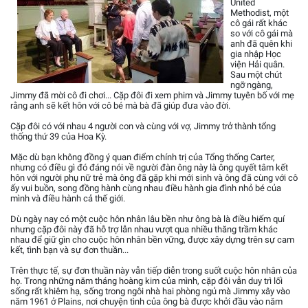
United
Methodist, một
cô gái rất khác
so với cô gái mà
anh đã quên khi
gia nhập Học
viện Hải quân.
Sau một chút
ngỡ ngàng,
Jimmy đã mời cô đi chơi... Cặp đôi đi xem phim và Jimmy tuyên bố với mẹ
rằng anh sẽ kết hôn với cô bé mà bà đã giúp đưa vào đời.
Cặp đôi có với nhau 4 người con và cùng với vợ, Jimmy trở thành tổng
thống thứ 39 của Hoa Kỳ.
Mặc dù bạn không đồng ý quan điểm chính trị của Tổng thống Carter,
nhưng có điều gì đó đáng nói về người đàn ông này là ông quyết tâm kết
hôn với người phụ nữ trẻ mà ông đã gặp khi mới sinh và ông đã cùng với cô
ấy vui buồn, song đồng hành cùng nhau điều hành gia đình nhỏ bé của
mình và điều hành cả thế giới.
Dù ngày nay có một cuộc hôn nhân lâu bền như ông bà là điều hiếm quí
nhưng cặp đôi này đã hỗ trợ lẫn nhau vượt qua nhiều thăng trầm khác
nhau để giữ gìn cho cuộc hôn nhân bền vững, được xây dựng trên sự cam
kết, tình bạn và sự đơn thuần...
Trên thực tế, sự đơn thuần này vẫn tiếp diễn trong suốt cuộc hôn nhân của
họ. Trong những năm tháng hoàng kim của mình, cặp đôi vẫn duy trì lối
sống rất khiêm hạ, sống trong ngôi nhà hai phòng ngủ mà Jimmy xây vào
năm 1961 ở Plains, nơi chuyện tình của ông bà được khởi đầu vào năm