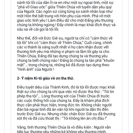
sánh tội lỗi của dân Ít-ra-en như một sự ngoại tình, một sự
“phá vỡ Giao ước” giữa Thiên Chúa với tuyển dân yêu quý
của Người. Các ngôn sứ cũng từng so sánh nhân loại như
một Hôn thê bất trung với Hôn phu của mình. Phá vỡ một
giao ước tình yêu ! Làm điều dữ cho một Đấng yêu thương
chúng ta không ngừng ! Đấy chính là mạc khải đích thực và
sâu xa về cái gọi là tội lỗi.
Như thế, đối với Đức Giê-su, người ta chỉ có “cảm thức về
tội lỗi” khi có “cảm thức về Thiên Chúa,” Cuối cùng, chính
các vị thánh là sáng suốt nhất vì họ cảm nhận được vết
thương tình yêu mà những vi phạm và lầm lỗi gây ra cho
Thiên Chúa, Đấng đã tạo dựng chúng ta và thương yêu
chúng ta biết chừng nào ! Đấng bị chúng ta tàn phá “khuôn
mặt”… trong chúng ta, những kẻ đã được tạo dựng theo
“hình ảnh” của Người !
2- Ý niệm Ki-tô giáo về ơn tha thứ.
Điều tuyệt diệu của Thánh Kinh, đó là tội lỗi được mạc khải
thật sự cho chúng ta chỉ qua việc nó được tha thứ : “Tôi tin
phép tha tội”… Lòng thương xót của Thiên Chúa đi trước
các cuộc thống hối của chúng ta. Đấy là khám phá đích
thực cần phải thực hiện, trong đức tin. Không chắc người
đàn bà ngoại tình đã ăn năn tội khi người ta dẫn thị đến
trước Đức Giê-su. Nhưng chắc chắn Đức Giê-su đã thương
xót thị và đã cứu thoát thị : “Tôi không lên án chị đâu !”
Vâng, tình thương Thiên Chúa là vô điều kiện : Người vẫn
tiếp tục thương yêu những kẻ không yêu thương mình.