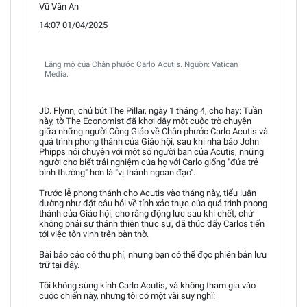
Vũ Văn An
14:07 01/04/2025
Lăng mộ của Chân phước Carlo Acutis. Nguồn: Vatican
Media.
JD. Flynn, chủ bút The Pillar, ngày 1 tháng 4, cho hay: Tuần
này, tờ The Economist đã khơi dậy một cuộc trò chuyện
giữa những người Công Giáo về Chân phước Carlo Acutis và
quá trình phong thánh của Giáo hội, sau khi nhà báo John
Phipps nói chuyện với một số người bạn của Acutis, những
người cho biết trải nghiệm của họ với Carlo giống "đứa trẻ
bình thường" hơn là "vị thánh ngoan đạo".
Trước lễ phong thánh cho Acutis vào tháng này, tiểu luận
dường như đặt câu hỏi về tính xác thực của quá trình phong
thánh của Giáo hội, cho rằng động lực sau khi chết, chứ
không phải sự thánh thiện thực sự, đã thúc đẩy Carlos tiến
tới việc tôn vinh trên bàn thờ.
Bài báo cáo có thu phí, nhưng bạn có thể đọc phiên bản lưu
trữ tại đây.
Tôi không sùng kính Carlo Acutis, và không tham gia vào
cuộc chiến này, nhưng tôi có một vài suy nghĩ: