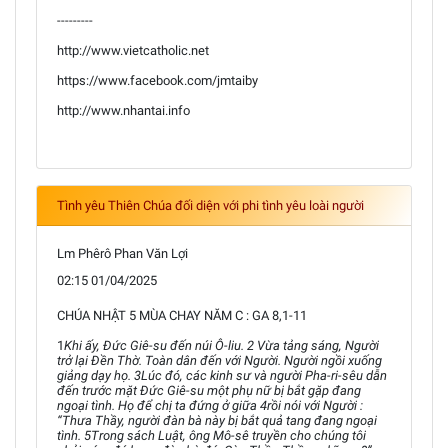
---------
http://www.vietcatholic.net
https://www.facebook.com/jmtaiby
http://www.nhantai.info
Tình yêu Thiên Chúa đối diện với phi tình yêu loài người
Lm Phêrô Phan Văn Lợi
02:15 01/04/2025
CHÚA NHẬT 5 MÙA CHAY NĂM C : GA 8,1-11
1
Khi ấy, Đức Giê-su đến núi Ô-liu. 2 Vừa tảng sáng, Người
trở lại Đền Thờ. Toàn dân đến với Người. Người ngồi xuống
giảng dạy họ. 3Lúc đó, các kinh sư và người Pha-ri-sêu dẫn
đến trước mặt Đức Giê-su một phụ nữ bị bắt gặp đang
ngoại tình. Họ để chị ta đứng ở giữa 4rồi nói với Người :
“Thưa Thầy, người đàn bà này bị bắt quả tang đang ngoại
tình. 5Trong sách Luật, ông Mô-sê truyền cho chúng tôi