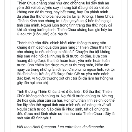
Thiên Chúa chẳng phải như ông chồng vụ lợi đầy tình âu
yếm đối với bà vợ yêu say, nhưng bắt đầu ghét bà khi bà
không còn dễ thương, hay bất trung, hay lừa phỉnh mình…
dù phải tha thứ cho bà nếu bà trở lui lại. Không, Thiên Chúa
-Thánh Kinh bảo chúng ta- tiếp tục yêu quý hôn thê ngoại
tình của mình. Người luôn trong tình trạng tha thứ, ngay cả
khi cô nàng bướng bỉnh. Thiên Chúa chẳng bao giờ hủy bỏ
Giao ước (Hôn ước) của Người.
Thành thử cần điều chỉnh khái niệm thông thường vốn
khẳng định cách quá đơn giản rằng : “Thiên Chúa tha thứ
cho chúng ta nếu chúng ta hối cải.” Chuyện tha tội không
tiếp sau việc hối cải nhưng là đi trước, đi đầu. Đứa con
hoang đàng được tha thứ hoàn toàn, yêu mến hoàn toàn
trước. Con chiên lạc được mục tử thương mến, kiếm tìm
ngay cả trong những lần đi lạc. Chị phụ nữ ngoại tình, với tội
lỗi dĩ nhiên bị kết án, đã được Đức Giê-su yêu mến cách
đặc biệt, vì Người thương xót chị : tội lỗi đã làm hư hỏng và
gây tổn hại cho chị.
Tình thương Thiên Chúa là vô điều kiện. Để tha thứ, Thiên
Chúa không chờ chúng ta. Người đi trước chúng ta. Nhưng
để hòa giải, phải cần cả hai. Hôn phu thần linh sẽ chỉ có thể
ôm lấy hôn thê ngoại tình của mình nếu cô nàng trở về với
Người cách tự do. Sắp đến lễ Phục sinh, tất cả chúng ta
đều được mời lãnh nhận sự tha thứ của Thiên Chúa : đây là
một vấn đề tình yêu !
Viết theo Noël Quesson, Les entretiens du dimanche.