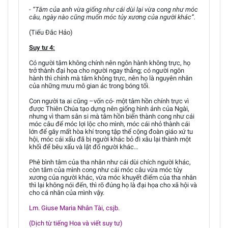
- “Tâm của anh vừa giống như cái dùi lại vừa cong như móc
câu, ngày nào cũng muốn móc tủy xương của người khác”.
(Tiếu Đắc Hảo)
Suy tư 4:
Có người tâm không chính nên ngôn hành không trực, họ
trở thành đại họa cho người ngay thẳng; có người ngôn
hành thì chính mà tâm không trực, nên họ là nguyên nhân
của những mưu mô gian ác trong bóng tối.
Con người ta ai cũng –vốn có- một tâm hồn chính trực vì
được Thiên Chúa tạo dựng nên giống hình ảnh của Ngài,
nhưng vì tham sân si mà tâm hồn biến thành cong như cái
móc câu để móc lợi lộc cho mình, móc cái nhỏ thành cái
lớn để gây mất hòa khí trong tập thể cộng đoàn giáo xứ tu
hội, móc cái xấu đã bị người khác bỏ đi xâu lại thành một
khối để bêu xấu và lật đổ người khác…
Phê bình tâm của tha nhân như cái dùi chích người khác,
còn tâm của mình cong như cái móc câu vừa móc tủy
xương của người khác, vừa móc khuyết điểm của tha nhân
thì lại không nói đến, thì rõ đúng họ là đại họa cho xã hội và
cho cá nhân của mình vậy.
Lm. Giuse Maria Nhân Tài, csjb.
(Dịch từ tiếng Hoa và viết suy tư)