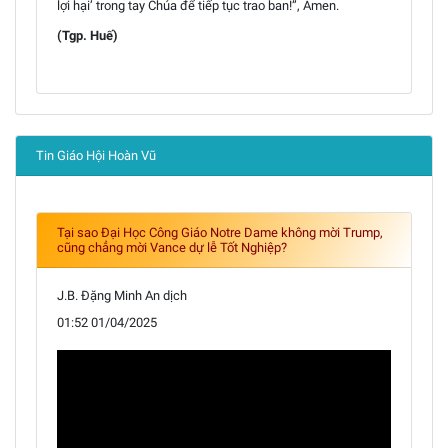
lợi hại’ trong tay Chúa để tiếp tục trao ban!”, Amen.
(Tgp. Huế)
Tin Giáo Hội Hoàn Vũ
Tại sao Đại Học Công Giáo Notre Dame không mời Trump,
cũng chẳng mời Vance dự lễ Tốt Nghiệp?
J.B. Đặng Minh An dịch
01:52 01/04/2025