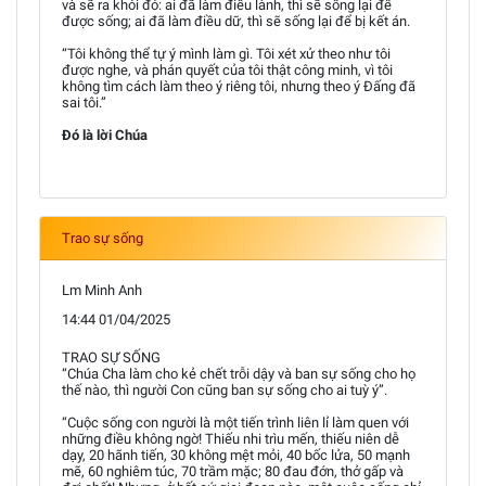
và sẽ ra khỏi đó: ai đã làm điều lành, thì sẽ sống lại để
được sống; ai đã làm điều dữ, thì sẽ sống lại để bị kết án.
“Tôi không thể tự ý mình làm gì. Tôi xét xử theo như tôi
được nghe, và phán quyết của tôi thật công minh, vì tôi
không tìm cách làm theo ý riêng tôi, nhưng theo ý Đấng đã
sai tôi.”
Đó là lời Chúa
Trao sự sống
Lm Minh Anh
14:44 01/04/2025
TRAO SỰ SỐNG
“Chúa Cha làm cho kẻ chết trỗi dậy và ban sự sống cho họ
thế nào, thì người Con cũng ban sự sống cho ai tuỳ ý”.
“Cuộc sống con người là một tiến trình liên lỉ làm quen với
những điều không ngờ! Thiếu nhi trìu mến, thiếu niên dễ
dạy, 20 hãnh tiến, 30 không mệt mỏi, 40 bốc lửa, 50 mạnh
mẽ, 60 nghiêm túc, 70 trầm mặc; 80 đau đớn, thở gấp và