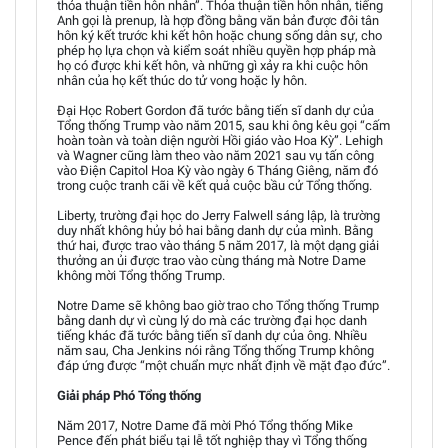
thỏa thuận tiền hôn nhân”. Thỏa thuận tiền hôn nhân, tiếng
Anh gọi là prenup, là hợp đồng bằng văn bản được đôi tân
hôn ký kết trước khi kết hôn hoặc chung sống dân sự, cho
phép họ lựa chọn và kiểm soát nhiều quyền hợp pháp mà
họ có được khi kết hôn, và những gì xảy ra khi cuộc hôn
nhân của họ kết thúc do tử vong hoặc ly hôn.
Đại Học Robert Gordon đã tước bằng tiến sĩ danh dự của
Tổng thống Trump vào năm 2015, sau khi ông kêu gọi “cấm
hoàn toàn và toàn diện người Hồi giáo vào Hoa Kỳ”. Lehigh
và Wagner cũng làm theo vào năm 2021 sau vụ tấn công
vào Điện Capitol Hoa Kỳ vào ngày 6 Tháng Giêng, năm đó
trong cuộc tranh cãi về kết quả cuộc bầu cử Tổng thống.
Liberty, trường đại học do Jerry Falwell sáng lập, là trường
duy nhất không hủy bỏ hai bằng danh dự của mình. Bằng
thứ hai, được trao vào tháng 5 năm 2017, là một dạng giải
thưởng an ủi được trao vào cùng tháng mà Notre Dame
không mời Tổng thống Trump.
Notre Dame sẽ không bao giờ trao cho Tổng thống Trump
bằng danh dự vì cùng lý do mà các trường đại học danh
tiếng khác đã tước bằng tiến sĩ danh dự của ông. Nhiều
năm sau, Cha Jenkins nói rằng Tổng thống Trump không
đáp ứng được “một chuẩn mực nhất định về mặt đạo đức”.
Giải pháp Phó Tổng thống
Năm 2017, Notre Dame đã mời Phó Tổng thống Mike
Pence đến phát biểu tại lễ tốt nghiệp thay vì Tổng thống