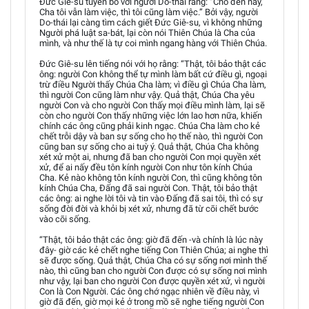
Đức Giê-su tuyên bố với người Do-thái rằng: “Cho đến nay,
Cha tôi vẫn làm việc, thì tôi cũng làm việc.” Bởi vậy, người
Do-thái lại càng tìm cách giết Đức Giê-su, vì không những
Người phá luật sa-bát, lại còn nói Thiên Chúa là Cha của
mình, và như thế là tự coi mình ngang hàng với Thiên Chúa.
Đức Giê-su lên tiếng nói với họ rằng: “Thật, tôi bảo thật các
ông: người Con không thể tự mình làm bất cứ điều gì, ngoại
trừ điều Người thấy Chúa Cha làm; vì điều gì Chúa Cha làm,
thì người Con cũng làm như vậy. Quả thật, Chúa Cha yêu
người Con và cho người Con thấy mọi điều mình làm, lại sẽ
còn cho người Con thấy những việc lớn lao hơn nữa, khiến
chính các ông cũng phải kinh ngạc. Chúa Cha làm cho kẻ
chết trỗi dậy và ban sự sống cho họ thế nào, thì người Con
cũng ban sự sống cho ai tuỳ ý. Quả thật, Chúa Cha không
xét xử một ai, nhưng đã ban cho người Con mọi quyền xét
xử, để ai nấy đều tôn kính người Con như tôn kính Chúa
Cha. Kẻ nào không tôn kính người Con, thì cũng không tôn
kính Chúa Cha, Đấng đã sai người Con. Thật, tôi bảo thật
các ông: ai nghe lời tôi và tin vào Đấng đã sai tôi, thì có sự
sống đời đời và khỏi bị xét xử, nhưng đã từ cõi chết bước
vào cõi sống.
“Thật, tôi bảo thật các ông: giờ đã đến -và chính là lúc này
đây- giờ các kẻ chết nghe tiếng Con Thiên Chúa; ai nghe thì
sẽ được sống. Quả thật, Chúa Cha có sự sống nơi mình thế
nào, thì cũng ban cho người Con được có sự sống nơi mình
như vậy, lại ban cho người Con được quyền xét xử, vì người
Con là Con Người. Các ông chớ ngạc nhiên về điều này, vì
giờ đã đến, giờ mọi kẻ ở trong mồ sẽ nghe tiếng người Con