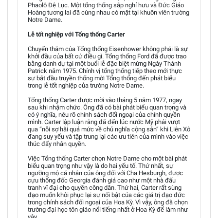
Phaolô Đệ Lục. Một tổng thống sắp nghỉ hưu và Đức Giáo
Hoàng tương lai đã cùng nhau có mặt tại khuôn viên trường
Notre Dame.
Lễ tốt nghiệp với Tổng thống Carter
Chuyến thăm của Tổng thống Eisenhower không phải là sự
khởi đầu của bất cứ điều gì. Tổng thống Ford đã được trao
bằng danh dự tại một buổi lễ đặc biệt mừng Ngày Thánh
Patrick năm 1975. Chính vị tổng thống tiếp theo mới thực
sự bắt đầu truyền thống mời Tổng thống đến phát biểu
trong lễ tốt nghiệp của trường Notre Dame.
Tổng thống Carter được mời vào tháng 5 năm 1977, ngay
sau khi nhậm chức. Ông đã có bài phát biểu quan trọng và
có ý nghĩa, nêu rõ chính sách đối ngoại của chính quyền
mình. Carter lập luận rằng đã đến lúc nước Mỹ phải vượt
qua “nỗi sợ hãi quá mức về chủ nghĩa cộng sản” khi Liên Xô
đang suy yếu và tập trung lại các ưu tiên của mình vào việc
thúc đẩy nhân quyền.
Việc Tổng thống Carter chọn Notre Dame cho một bài phát
biểu quan trọng như vậy là do hai yếu tố. Thứ nhất, sự
ngưỡng mộ cá nhân của ông đối với Cha Hesburgh, được
cựu thống đốc Georgia đánh giá cao như một nhà đấu
tranh vĩ đại cho quyền công dân. Thứ hai, Carter rất sùng
đạo muốn khôi phục lại sự nổi bật của các giá trị đạo đức
trong chính sách đối ngoại của Hoa Kỳ. Vì vậy, ông đã chọn
trường đại học tôn giáo nổi tiếng nhất ở Hoa Kỳ để làm như
vậy.