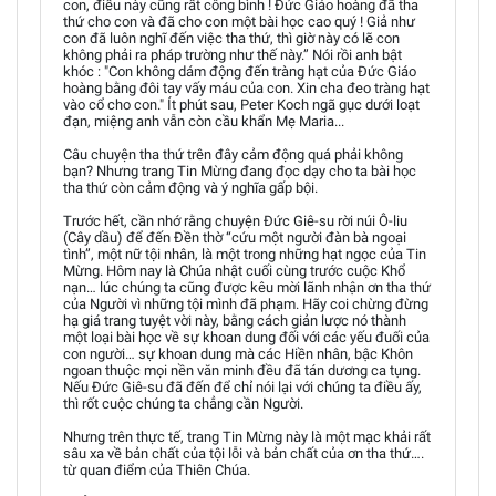
con, điều này cũng rất công bình ! Ðức Giáo hoàng đã tha
thứ cho con và đã cho con một bài học cao quý ! Giả như
con đã luôn nghĩ đến việc tha thứ, thì giờ này có lẽ con
không phải ra pháp trường như thế này.” Nói rồi anh bật
khóc : "Con không dám động đến tràng hạt của Ðức Giáo
hoàng bằng đôi tay vấy máu của con. Xin cha đeo tràng hạt
vào cổ cho con." Ít phút sau, Peter Koch ngã gục dưới loạt
đạn, miệng anh vẫn còn cầu khẩn Mẹ Maria...
Câu chuyện tha thứ trên đây cảm động quá phải không
bạn? Nhưng trang Tin Mừng đang đọc dạy cho ta bài học
tha thứ còn cảm động và ý nghĩa gấp bội.
Trước hết, cần nhớ rằng chuyện Đức Giê-su rời núi Ô-liu
(Cây dầu) để đến Đền thờ “cứu một người đàn bà ngoại
tình”, một nữ tội nhân, là một trong những hạt ngọc của Tin
Mừng. Hôm nay là Chúa nhật cuối cùng trước cuộc Khổ
nạn… lúc chúng ta cũng được kêu mời lãnh nhận ơn tha thứ
của Người vì những tội mình đã phạm. Hãy coi chừng đừng
hạ giá trang tuyệt vời này, bằng cách giản lược nó thành
một loại bài học về sự khoan dung đối với các yếu đuối của
con người… sự khoan dung mà các Hiền nhân, bậc Khôn
ngoan thuộc mọi nền văn minh đều đã tán dương ca tụng.
Nếu Đức Giê-su đã đến để chỉ nói lại với chúng ta điều ấy,
thì rốt cuộc chúng ta chẳng cần Người.
Nhưng trên thực tế, trang Tin Mừng này là một mạc khải rất
sâu xa về bản chất của tội lỗi và bản chất của ơn tha thứ….
từ quan điểm của Thiên Chúa.