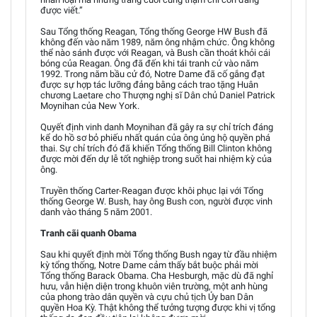
được viết.”
Sau Tổng thống Reagan, Tổng thống George HW Bush đã
không đến vào năm 1989, năm ông nhậm chức. Ông không
thể nào sánh được với Reagan, và Bush cần thoát khỏi cái
bóng của Reagan. Ông đã đến khi tái tranh cử vào năm
1992. Trong năm bầu cử đó, Notre Dame đã cố gắng đạt
được sự hợp tác lưỡng đảng bằng cách trao tặng Huân
chương Laetare cho Thượng nghị sĩ Dân chủ Daniel Patrick
Moynihan của New York.
Quyết định vinh danh Moynihan đã gây ra sự chỉ trích đáng
kể do hồ sơ bỏ phiếu nhất quán của ông ủng hộ quyền phá
thai. Sự chỉ trích đó đã khiến Tổng thống Bill Clinton không
được mời đến dự lễ tốt nghiệp trong suốt hai nhiệm kỳ của
ông.
Truyền thống Carter-Reagan được khôi phục lại với Tổng
thống George W. Bush, hay ông Bush con, người được vinh
danh vào tháng 5 năm 2001.
Tranh cãi quanh Obama
Sau khi quyết định mời Tổng thống Bush ngay từ đầu nhiệm
kỳ tổng thống, Notre Dame cảm thấy bắt buộc phải mời
Tổng thống Barack Obama. Cha Hesburgh, mặc dù đã nghỉ
hưu, vẫn hiện diện trong khuôn viên trường, một anh hùng
của phong trào dân quyền và cựu chủ tịch Ủy ban Dân
quyền Hoa Kỳ. Thật không thể tưởng tượng được khi vị tổng