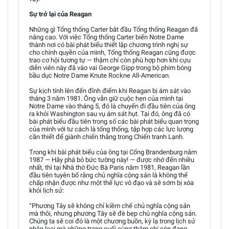
Sự trở lại của Reagan
Những gì Tổng thống Carter bắt đầu Tổng thống Reagan đã
nâng cao. Với việc Tổng thống Carter biến Notre Dame
thành nơi có bài phát biểu thiết lập chương trình nghị sự
cho chính quyền của mình, Tổng thống Reagan cũng được
trao cơ hội tương tự — thậm chí còn phù hợp hơn khi cựu
diễn viên này đã vào vai George Gipp trong bộ phim bóng
bầu dục Notre Dame Knute Rockne All-American.
Sự kịch tính lên đến đỉnh điểm khi Reagan bị ám sát vào
tháng 3 năm 1981. Ông vẫn giữ cuộc hẹn của mình tại
Notre Dame vào tháng 5, đó là chuyến đi đầu tiên của ông
ra khỏi Washington sau vụ ám sát hụt. Tại đó, ông đã có
bài phát biểu đầu tiên trong số các bài phát biểu quan trọng
của mình với tư cách là tổng thống, tập hợp các lực lượng
cần thiết để giành chiến thắng trong Chiến tranh Lạnh.
Trong khi bài phát biểu của ông tại Cổng Brandenburg năm
1987 — Hãy phá bỏ bức tường này! — được nhớ đến nhiều
nhất, thì tại Nhà thờ Đức Bà Paris năm 1981, Reagan lần
đầu tiên tuyên bố rằng chủ nghĩa cộng sản là không thể
chấp nhận được như một thế lực vô đạo và sẽ sớm bị xóa
khỏi lịch sử:
“Phương Tây sẽ không chỉ kiềm chế chủ nghĩa cộng sản
mà thôi, nhưng phương Tây sẽ đè bẹp chủ nghĩa cộng sản.
Chúng ta sẽ coi đó là một chương buồn, kỳ lạ trong lịch sử
nhân loại mà những trang cuối cùng thậm chí còn đang