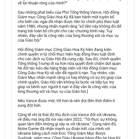
về lợi nhuận ròng của mình?”
Sau những phát biểu của Phó Tổng thống Vance, Hội đồng
Giám mục Công Giáo Hoa Kỳ đã ban hành một tuyên bố
cho biết các ngài đã nhận được tiền từ chính phủ theo luật
năm 1980, nhưng nhấn mạnh rằng “số tiền này không đủ để
trang trải toàn bộ chi phí cho các chương trình này. Tuy
nhiên, đây vẫn là công việc của lòng thương xót và mục vụ
của Giáo hội.”
Hội đồng Giám mục Công Giáo Hoa Kỳ hiện đang kiện
chính quyền vì từ chối thực hiện hợp đồng theo luật định
cho các dịch vụ Giáo Hội đã cung cấp. Sau đó, chính quyền
Tổng thống Trump đi xa hơn nữa quyết định chấm dứt quan
hệ đối tác kéo dài hàng thập niên với Hội đồng Giám mục
Công Giáo Hoa Kỳ về vấn đề người tị nạn. Tuy nhiên, các
Giám Mục nhấn mạnh rằng có hay không có sự trợ giúp của
chính quyền, Giáo Hội vẫn không lùi bước và tiếp tục trợ
giúp và bênh vực người tị nạn vì đây vẫn là công việc của
lòng thương xót và mục vụ của Giáo hội.]
Nếu Vance được mời, tốt hơn là nên đợi đến thời điểm ít
xung đột hơn.
Cũng tế nhị là thái độ thù địch của Vance đối với Ukraine,
về điều mà ông đã nói vào năm 2022, “Tôi thực sự không
quan tâm đến những gì xảy ra với Ukraine.” Cùng năm đó,
Notre Dame đã nhấn mạnh sự đoàn kết của mình với
Ukraine bằng cách mời Đức Tổng Giám Mục Borys
Gudziak, giám mục Công Giáo Ukraine hàng đầu tại Hoa Kỳ,