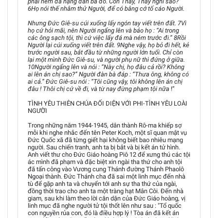
phải ném đá hạng đàn bà đó. Còn Thầy, Thầy nghĩ sao?”
6Họ nói thế nhằm thử Người, để có bằng cớ tố cáo Người.
Nhưng Đức Giê-su cúi xuống lấy ngón tay viết trên đất. 7Vì
họ cứ hỏi mãi, nên Người ngẩng lên và bảo họ : “Ai trong
các ông sạch tội, thì cứ việc lấy đá mà ném trước đi.” 8Rồi
Người lại cúi xuống viết trên đất. 9Nghe vậy, họ bỏ đi hết, kẻ
trước người sau, bắt đầu từ những người lớn tuổi. Chỉ còn
lại một mình Đức Giê-su, và người phụ nữ thì đứng ở giữa.
10Người ngẩng lên và nói : “Này chị, họ đâu cả rồi? Không
ai lên án chị sao?” Người đàn bà đáp : “Thưa ông, không có
ai cả.” Đức Giê-su nói : “Tôi cũng vậy, tôi không lên án chị
đâu ! Thôi chị cứ về đi, và từ nay đừng phạm tội nữa
!”
TÌNH YÊU THIÊN CHÚA ĐỐI DIỆN VỚI PHI-TÌNH YÊU LOÀI
NGƯỜI
Trong những năm 1944-1945, dân thành Rô-ma khiếp sợ
mỗi khi nghe nhắc đến tên Peter Koch, một sĩ quan mật vụ
Ðức Quốc xã đã từng giết hại không biết bao nhiêu mạng
người. Sau chiến tranh, anh ta bị bắt và bị kết án tử hình.
Anh viết thư cho Ðức Giáo hoàng Piô 12 để xưng thú các tội
ác mình đã phạm và đặc biệt xin ngài tha thứ cho anh tội
đã tấn công vào Vương cung Thánh đường Thánh Phaolô
Ngoại thành. Ðức Thánh cha đã sai một linh mục đến nhà
tù để gặp anh ta và chuyển tới anh sự tha thứ của ngài,
đồng thời trao cho anh ta một tràng hạt Mân Côi. Ðến nhà
giam, sau khi làm theo lời căn dặn của Ðức Giáo hoàng, vị
linh mục đã nghe người tử tội thốt lên như sau : "Tổ quốc
con nguyền rủa con, đó là điều hợp lý ! Tòa án đã kết án