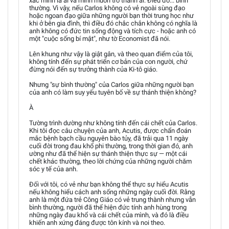
xác mình là ai và mình muốn trở thành ai. Điều đó... bình
thường. Vì vậy, nếu Carlos không có vẻ ngoài sùng đạo
hoặc ngoan đạo giữa những người bạn thời trung học như
khi ở bên gia đình, thì điều đó chắc chắn không có nghĩa là
anh không có đức tin sống động và tích cực - hoặc anh có
một "cuộc sống bí mật", như tờ Economist đã nói.
Lên khung như vậy là giật gân, và theo quan điểm của tôi,
không tính đến sự phát triển cơ bản của con người, chứ
đừng nói đến sự trưởng thành của Ki-tô giáo.
Nhưng "sự bình thường" của Carlos giữa những người bạn
của anh có làm suy yếu tuyên bố về sự thánh thiện không?
À
Tường trình dường như không tính đến cái chết của Carlos.
Khi tôi đọc câu chuyện của anh, Acutis, được chẩn đoán
mắc bệnh bạch cầu nguyên bào tủy, đã trải qua 11 ngày
cuối đời trong đau khổ phi thường, trong thời gian đó, anh
ường như đã thể hiện sự thánh thiện thực sự — một cái
chết khác thường, theo lời chứng của những người chăm
sóc y tế của anh.
Đối với tôi, có vẻ như bạn không thể thực sự hiểu Acutis
nếu không hiểu cách anh sống những ngày cuối đời. Rằng
anh là một đứa trẻ Công Giáo có vẻ trung thành nhưng vẫn
bình thường, người đã thể hiện đức tính anh hùng trong
những ngày đau khổ và cái chết của mình, và đó là điều
khiến anh xứng đáng được tôn kính và noi theo.