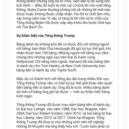
thống Biden nhưng ông đã từ chối, viện dẫn lý do xung đột
lịch trình — điều đó luôn là một cái cớ khả thi cho một tổng
thống. Notre Dame thường không nói về những lời mời nào
được hoặc không được chấp nhận. Họ đã từ chối làm như
vậy trong năm nay. Vì vậy, rõ ràng là lời mời và từ chối của
Tổng thống Biden đã được sắp xếp khéo léo trước thời hạn
với Tòa Bạch Ốc.
Sự khác biệt của Tổng thống Trump
Bằng danh dự không khó để có được đối với những người
nổi tiếng; bản thân Cha Hesburgh đã giữ kỷ lục thế giới, khi
nhận được hơn 150 bằng. Những người nổi tiếng sưu tầm
chúng như những ngôi sao trên Đại lộ Danh vọng
Hollywood. Chỉ riêng năm ngoái, Harvard đã trao bằng tiến
sĩ danh dự cho Tom Hanks và New York University trao
bằng tiến sĩ danh dự cho Taylor Swift.
Mặc dù có thành tích nổi tiếng lâu dài trong nhiều lĩnh vực,
Tổng thống Trump vẫn có một kỷ lục thế giới khác liên quan
đến bằng tiến sĩ danh dự. Ông đã bị tước nhiều bằng danh
dự hơn số bằng ông giữ lại được — một sự khác biệt đáng
kinh ngạc.
Tổng thống Trump đã được trao năm bằng tiến sĩ danh dự,
từ Đại học Lehigh, vào năm 1988, Đại Học Wagner, năm
2004, Đại học Robert Gordon, năm 2010, và hai bằng từ Đại
học Liberty, năm 2012 và 2017. Chính tại Wagner, Tổng
thống Trump đã đưa ra cho những sinh viên tốt nghiệp
những lời khuyên mà ông thấy hữu ích: “Luôn luôn phải có