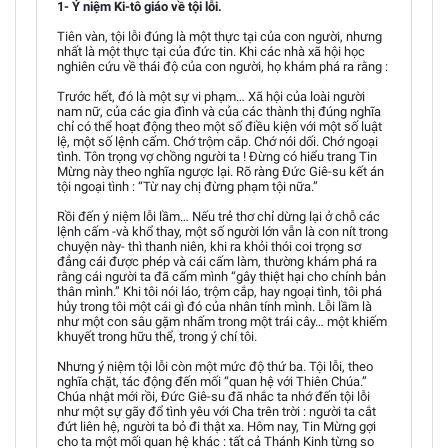
1- Ý niệm Ki-tô giáo về tội lỗi.
Tiên vàn, tội lỗi đúng là một thực tại của con người, nhưng
nhất là một thực tại của đức tin. Khi các nhà xã hội học
nghiên cứu về thái độ của con người, họ khám phá ra rằng :
Trước hết, đó là một sự vi phạm… Xã hội của loài người
nam nữ, của các gia đình và của các thành thị đúng nghĩa
chỉ có thể hoạt động theo một số điều kiện với một số luật
lệ, một số lệnh cấm. Chớ trộm cắp. Chớ nói dối. Chớ ngoại
tình. Tôn trọng vợ chồng người ta ! Đừng có hiểu trang Tin
Mừng này theo nghĩa ngược lại. Rõ ràng Đức Giê-su kết án
tội ngoại tình : “Từ nay chị đừng phạm tội nữa.”
Rồi đến ý niệm lỗi lầm… Nếu trẻ thơ chỉ dừng lại ở chỗ các
lệnh cấm -và khổ thay, một số người lớn vẫn là con nít trong
chuyện này- thì thanh niên, khi ra khỏi thói coi trọng sơ
đẳng cái được phép và cái cấm làm, thường khám phá ra
rằng cái người ta đã cấm mình “gây thiệt hại cho chính bản
thân mình.” Khi tôi nói láo, trộm cắp, hay ngoại tình, tôi phá
hủy trong tôi một cái gì đó của nhân tính mình. Lỗi lầm là
như một con sâu gặm nhấm trong một trái cây… một khiếm
khuyết trong hữu thể, trong ý chí tôi.
Nhưng ý niệm tội lỗi còn một mức độ thứ ba. Tội lỗi, theo
nghĩa chặt, tác động đến mối “quan hệ với Thiên Chúa.”
Chúa nhật mới rồi, Đức Giê-su đã nhắc ta nhớ đến tội lỗi
như một sự gãy đổ tình yêu với Cha trên trời : người ta cắt
đứt liên hệ, người ta bỏ đi thật xa. Hôm nay, Tin Mừng gợi
cho ta một mối quan hệ khác : tất cả Thánh Kinh từng so