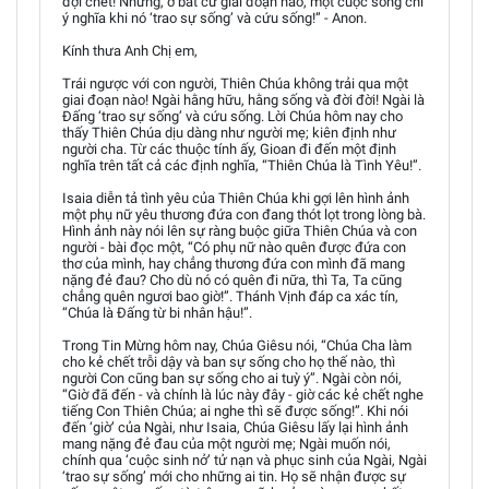
đợi chết! Nhưng, ở bất cứ giai đoạn nào, một cuộc sống chỉ
ý nghĩa khi nó ‘trao sự sống’ và cứu sống!” - Anon.
Kính thưa Anh Chị em,
Trái ngược với con người, Thiên Chúa không trải qua một
giai đoạn nào! Ngài hằng hữu, hằng sống và đời đời! Ngài là
Đấng ‘trao sự sống’ và cứu sống. Lời Chúa hôm nay cho
thấy Thiên Chúa dịu dàng như người mẹ; kiên định như
người cha. Từ các thuộc tính ấy, Gioan đi đến một định
nghĩa trên tất cả các định nghĩa, “Thiên Chúa là Tình Yêu!”.
Isaia diễn tả tình yêu của Thiên Chúa khi gợi lên hình ảnh
một phụ nữ yêu thương đứa con đang thót lọt trong lòng bà.
Hình ảnh này nói lên sự ràng buộc giữa Thiên Chúa và con
người - bài đọc một, “Có phụ nữ nào quên được đứa con
thơ của mình, hay chẳng thương đứa con mình đã mang
nặng đẻ đau? Cho dù nó có quên đi nữa, thì Ta, Ta cũng
chẳng quên ngươi bao giờ!”. Thánh Vịnh đáp ca xác tín,
“Chúa là Đấng từ bi nhân hậu!”.
Trong Tin Mừng hôm nay, Chúa Giêsu nói, “Chúa Cha làm
cho kẻ chết trỗi dậy và ban sự sống cho họ thế nào, thì
người Con cũng ban sự sống cho ai tuỳ ý”. Ngài còn nói,
“Giờ đã đến - và chính là lúc này đây - giờ các kẻ chết nghe
tiếng Con Thiên Chúa; ai nghe thì sẽ được sống!”. Khi nói
đến ‘giờ’ của Ngài, như Isaia, Chúa Giêsu lấy lại hình ảnh
mang nặng đẻ đau của một người mẹ; Ngài muốn nói,
chính qua ‘cuộc sinh nở’ tử nạn và phục sinh của Ngài, Ngài
‘trao sự sống’ mới cho những ai tin. Họ sẽ nhận được sự