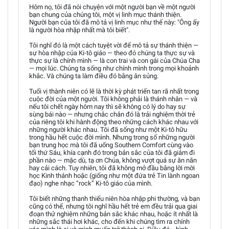
Hôm nọ, tôi đã nói chuyện với một người bạn về một người
bạn chung của chúng tôi, một vị linh mục thánh thiện.
Người bạn của tôi đã mô tả vị linh mục như thế này: "Ông ấy
là người hòa nhập nhất mà tôi biết".
Tôi nghĩ đó là một cách tuyệt vời để mô tả sự thánh thiện —
sự hòa nhập của Ki-tô giáo — theo đó chúng ta thực sự và
thực sự là chính mình — là con trai và con gái của Chúa Cha
— mọi lúc. Chúng ta sống như chính mình trong mọi khoảnh
khắc. Và chúng ta làm điều đó bằng ân sủng.
Tuổi vị thành niên có lẽ là thời kỳ phát triển tan rã nhất trong
cuộc đời của một người. Tôi không phải là thánh nhân — và
nếu tôi chết ngày hôm nay thì sẽ không có lý do hay sự
sùng bái nào — nhưng chắc chắn đó là trải nghiệm thời trẻ
của riêng tôi khi hành động theo những cách khác nhau với
những người khác nhau. Tôi đã sống như một Ki-tô hữu
trong hầu hết cuộc đời mình. Nhưng trong số những người
bạn trung học mà tôi đã uống Southern Comfort cùng vào
tối thứ Sáu, khía cạnh đó trong bản sắc của tôi đã giảm đi
phần nào — mặc dù, tạ ơn Chúa, không vượt quá sự ăn năn
hay cải cách. Tuy nhiên, tôi đã không mở đầu bằng lời mời
học Kinh thánh hoặc (giống như một đứa trẻ Tin lành ngoan
đạo) nghe nhạc “rock” Ki-tô giáo của mình.
Tôi biết những thanh thiếu niên hòa nhập phi thường, và bạn
cũng có thể, nhưng tôi nghĩ hầu hết trẻ em đều trải qua giai
đoạn thử nghiệm những bản sắc khác nhau, hoặc ít nhất là
những sắc thái hơi khác, cho đến khi chúng tìm ra chính