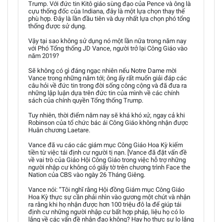
Trump. Với đức tin Kitô giáo sùng đạo của Pence và ông là
cựu thống đốc của Indiana, đây là một lựa chọn thay thế
phù hợp. Đây là lần đầu tiên và duy nhất lựa chọn phó tổng
thống được sử dụng.
Vậy tại sao không sử dụng nó một lần nữa trong năm nay
với Phó Tổng thống JD Vance, người trở lại Công Giáo vào
năm 2019?
Sẽ không có gì đáng ngạc nhiên nếu Notre Dame mời
Vance trong những năm tới; ông ấy rất muốn giải đáp các
câu hỏi về đức tin trong đời sống công cộng và đã đưa ra
những lập luận dựa trên đức tin của mình về các chính
sách của chính quyền Tổng thống Trump.
Tuy nhiên, thời điểm năm nay sẽ khá khó xử, ngay cả khi
Robinson của tổ chức bác ái Công Giáo không nhận được
Huân chương Laetare.
Vance đã vu cáo các giám mục Công Giáo Hoa Kỳ kiếm
tiền từ việc tái định cư người tị nạn. [Vance đã đặt vấn đề
về vai trò của Giáo Hội Công Giáo trong việc hỗ trợ những
người nhập cư không có giấy tờ trên chương trình Face the
Nation của CBS vào ngày 26 Tháng Giêng.
Vance nói: “Tôi nghĩ rằng Hội đồng Giám mục Công Giáo
Hoa Kỳ thực sự cần phải nhìn vào gương một chút và nhận
ra rằng khi họ nhận được hơn 100 triệu đô la để giúp tái
định cư những người nhập cư bất hợp pháp, liệu họ có lo
lắng về các vấn đề nhân đạo không? Hay họ thực sự lo lắng