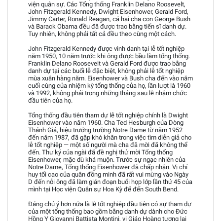
viện quân sự. Các Tổng thống Franklin Delano Roosevelt,
John Fitzgerald Kennedy, Dwight Eisenhower, Gerald Ford,
Jimmy Carter, Ronald Reagan, cả hai cha con George Bush
và Barack Obama đều đã được trao bằng tiến sĩ danh dự.
Tuy nhiên, không phải tất cả đều theo cùng một cách.
John Fitzgerald Kennedy được vinh danh tại lễ tốt nghiệp
năm 1950, 10 năm trước khi ông được bầu làm tổng thống.
Franklin Delano Roosevelt và Gerald Ford được trao bằng
danh dự tại các buổi lễ đặc biệt, không phải lễ tốt nghiệp
mùa xuân hàng năm. Eisenhower và Bush cha đến vào năm
cuối cùng của nhiệm kỳ tổng thống của họ, lần lượt là 1960
và 1992, không phải trong những tháng sau lễ nhậm chức
đầu tiên của họ.
Tổng thống đầu tiên tham dự lễ tốt nghiệp chính là Dwight
Eisenhower vào năm 1960. Cha Ted Hesburgh của Dòng
Thánh Giá, hiệu trưởng trường Notre Dame từ năm 1952
đến năm 1987, đã gặp khó khăn trong việc tìm diễn giả cho
lễ tốt nghiệp — một số người mà cha đã mời đã không thể
đến. Thư ký của ngài đã đề nghị thử mời Tổng thống
Eisenhower, mặc dù khá muộn. Trước sự ngạc nhiên của
Notre Dame, Tổng thống Eisenhower đã chấp nhận. Vị chỉ
huy tối cao của quân đồng minh đã rất vui mừng vào Ngày
D đến nỗi ông đã làm gián đoạn buổi họp lớp lần thứ 45 của
mình tại Học viện Quân sự Hoa Kỳ để đến South Bend.
Đáng chú ý hơn nữa là lễ tốt nghiệp đầu tiên có sự tham dự
của một tổng thống bao gồm bằng danh dự dành cho Đức
Hồng Y Giovanni Battista Montini, vị Giáo Hoàng tương lai