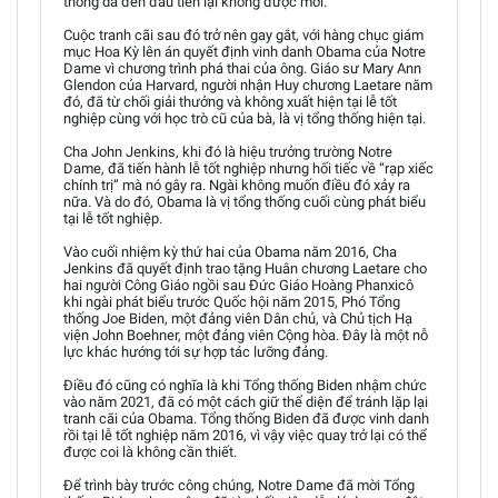
thống da đen đầu tiên lại không được mời.
Cuộc tranh cãi sau đó trở nên gay gắt, với hàng chục giám
mục Hoa Kỳ lên án quyết định vinh danh Obama của Notre
Dame vì chương trình phá thai của ông. Giáo sư Mary Ann
Glendon của Harvard, người nhận Huy chương Laetare năm
đó, đã từ chối giải thưởng và không xuất hiện tại lễ tốt
nghiệp cùng với học trò cũ của bà, là vị tổng thống hiện tại.
Cha John Jenkins, khi đó là hiệu trưởng trường Notre
Dame, đã tiến hành lễ tốt nghiệp nhưng hối tiếc về “rạp xiếc
chính trị” mà nó gây ra. Ngài không muốn điều đó xảy ra
nữa. Và do đó, Obama là vị tổng thống cuối cùng phát biểu
tại lễ tốt nghiệp.
Vào cuối nhiệm kỳ thứ hai của Obama năm 2016, Cha
Jenkins đã quyết định trao tặng Huân chương Laetare cho
hai người Công Giáo ngồi sau Đức Giáo Hoàng Phanxicô
khi ngài phát biểu trước Quốc hội năm 2015, Phó Tổng
thống Joe Biden, một đảng viên Dân chủ, và Chủ tịch Hạ
viện John Boehner, một đảng viên Cộng hòa. Đây là một nỗ
lực khác hướng tới sự hợp tác lưỡng đảng.
Điều đó cũng có nghĩa là khi Tổng thống Biden nhậm chức
vào năm 2021, đã có một cách giữ thể diện để tránh lặp lại
tranh cãi của Obama. Tổng thống Biden đã được vinh danh
rồi tại lễ tốt nghiệp năm 2016, vì vậy việc quay trở lại có thể
được coi là không cần thiết.
Để trình bày trước công chúng, Notre Dame đã mời Tổng