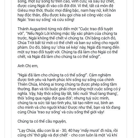
sống, một sự sống từ trên cao, vĩnh cửu; và sau sự chết,
được cùng Ngài đi vào cõi đời đời. Vì thế, tất cả môn đệ
Giêsu mọi thời, thuộc mọi đấng bậc, nam hay nữ, kết hôn
hay độc thân, đều được kêu gọi chia sẻ công việc của
Ngài: ‘trao sự sống’ và cứu sống!
Thánh Augustinô từng nói đến một “Cuộc trao đổi tuyệt
vời”, “Nếu Ngôi Lời không mặc lấy xác phàm của chúng ta
trước, Ngài không thể chết vì chúng ta. Chỉ bằng cách đó,
Chúa Trời bất tử mới có thể chết và ban sự sống cho người
phàm. Do đó, bằng sự ‘chia sẻ kép’ này, Ngài đã mang đến
một sự trao đổi tuyệt vời. Chúng ta đã làm cho Ngài có thể
chết, và Ngài đã làm cho chúng ta có thể sống!”.
Anh Chị em,
“Ngài đã làm cho chúng ta có thể sống!”. Cảm nghiệm
được tình yêu và hạnh phúc khi sống sự sống của chính
Thiên Chúa, không ai trong chúng ta được phép sống tầm
thường. Bạn và tôi buộc phải chọn sống một cuộc sống có ý
nghĩa. Vậy, hãy thôi sống lây lất, tiếc nuối ‘thuở lang thang’,
thôi ‘sống qua ngày đợi qua đời’; nhưng tuỳ sức mình,
chúng ta ra sức tái tạo tình yêu, tái tạo niềm vui, bình an
cho mình và cho người khác! Được như thế, bạn và tôi đang
cùng Chúa ‘trao sự sống’ và cứu sống thế giới vậy!
Chúng ta có thể cầu nguyện,
“Lạy Chúa, dẫu con là ai - 30, 40 hay ‘mấy mươi’ đi nữa, rồi
cũng chỉ ‘thở gấp và đợi chết’ - cho con luôn là một ‘vũ khí