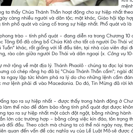
Khi 
mệnh
ng ta thấy Chúa Thánh Thần hoạt động cho sự hiệp nhất theo
gày càng nhiều người và dân tộc; mặt khác, Giáo hội tập hợ
tính phổ quát và củng cố trong sự hiệp nhất. Phổ quát và l
 phong trào – tính phổ quát – đang diễn ra trong Chương 10
c Tông Đồ đã công bố Chúa Kitô cho tất cả người Do Thái và
Tuần" khác, rất giống với lễ đầu tiên, tại nhà của viên đại 
ng, rào cản giữa người Do Thái và dân ngoại (x.
Công vụ
10-
 mở rộng về mặt địa lý. Thánh Phaolô - chúng ta đọc lại tro
hưng có chép rằng họ đã bị "Chúa Thánh Thần cấm"; ngài đã
ta ngay lập tức khám phá ra lý do cho những lệnh cấm đá
 mơ lệnh phải đi vào Macedonia. Do đó, Tin Mừng đã rời k
ấng tạo ra sự hiệp nhất – được thấy trong hành động ở Chư
à làm thế nào để đảm bảo rằng tính phổ quát đạt được khôn
ng tạo ra sự hiệp nhất một cách đột ngột, bằng những hành 
n lớn các trường hợp – bằng công việc kín đáo, tôn trọng th
à đối đầu. Theo cách mà chúng ta có thể nói ngày nay, theo
liên quan đến vấn đề các nghĩa vụ của Lề Luật Mô-sê được á