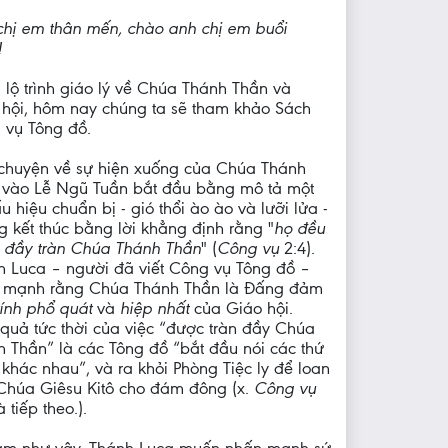
chị em thân mến, chào anh chị em buổi
!
 lộ trình giáo lý về Chúa Thánh Thần và
 hội, hôm nay chúng ta sẽ tham khảo Sách
 vụ Tông đồ.
chuyện về sự hiện xuống của Chúa Thánh
 vào Lễ Ngũ Tuần bắt đầu bằng mô tả một
u hiệu chuẩn bị - gió thổi ào ào và lưỡi lửa -
 kết thúc bằng lời khẳng định rằng "
họ đều
 đầy tràn Chúa Thánh Thần
" (
Công vụ
2:4).
h Luca – người đã viết Công vụ Tông đồ –
 mạnh rằng Chúa Thánh Thần là Đấng đảm
tính phổ quát
và
hiệp nhất
của Giáo hội.
quả tức thời của việc “được tràn đầy Chúa
 Thần” là các Tông đồ “bắt đầu nói các thứ
 khác nhau”, và ra khỏi Phòng Tiệc ly để loan
Chúa Giêsu Kitô cho đám đông (x.
Công vụ
à tiếp theo.).