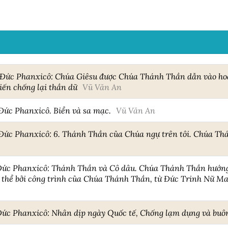
a Đức Phanxicô: Chúa Giêsu được Chúa Thánh Thần dẫn vào h
iến chống lại thần dữ
Vũ Văn An
 Đức Phanxicô. Biển và sa mạc.
Vũ Văn An
 Đức Phanxicô: 6. Thánh Thần của Chúa ngự trên tôi. Chúa T
 Đức Phanxicô: Thánh Thần và Cô dâu. Chúa Thánh Thần hướng
 thể bởi công trình của Chúa Thánh Thần, từ Đức Trinh Nữ Mar
 Đức Phanxicô: Nhân dịp ngày Quốc tế, Chống lạm dụng và buô