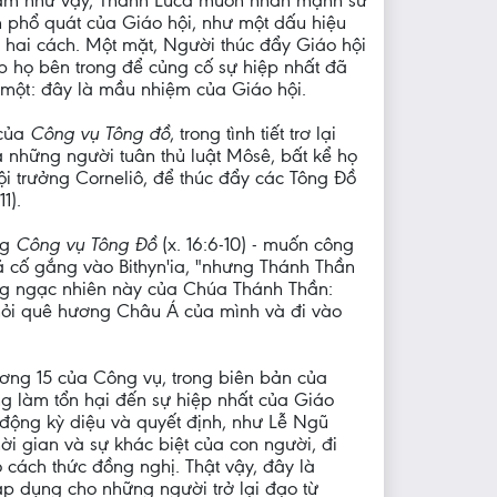
làm như vậy, Thánh Luca muốn nhấn mạnh sứ
 phổ quát của Giáo hội, như một dấu hiệu
 hai cách. Một mặt, Người thúc đẩy Giáo hội
p họ bên trong để củng cố sự hiệp nhất đã
à một: đây là mầu nhiệm của Giáo hội.
 của
Công vụ Tông đồ
, trong tình tiết trơ lại
 những người tuân thủ luật Môsê, bất kể họ
đội trưởng Corneliô, để thúc đẩy các Tông Đồ
11).
ng
Công vụ Tông Đồ
(x. 16:6-10) - muốn công
 cố gắng vào Bithyn'ia, "nhưng Thánh Thần
ng ngạc nhiên này của Chúa Thánh Thần:
hỏi quê hương Châu Á của mình và đi vào
ơng 15 của Công vụ, trong biên bản của
g làm tổn hại đến sự hiệp nhất của Giáo
động kỳ diệu và quyết định, như Lễ Ngũ
ời gian và sự khác biệt của con người, đi
 cách thức đồng nghị. Thật vậy, đây là
p dụng cho những người trở lại đạo từ