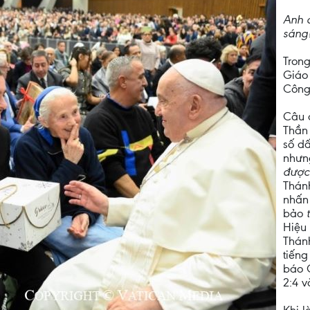
Anh 
sáng
Trong
Giáo
Công
Câu 
Thần
số dấ
nhưng
được
Thán
nhấn
bảo
Hiệu 
Thánh
tiếng
báo 
2:4 v