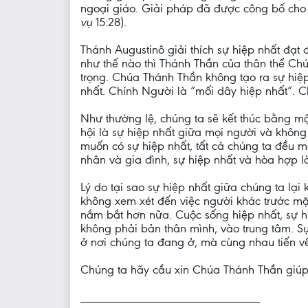
ngoại giáo. Giải pháp đã được công bố cho to
vụ
15:28).
Thánh Augustinô giải thích sự hiệp nhất đạt
như thế nào thì Thánh Thần của thân thể Chú
trọng. Chúa Thánh Thần không tạo ra sự hiệp
nhất. Chính Người là “mối dây hiệp nhất”. C
Như thường lệ, chúng ta sẽ kết thúc bằng mộ
hội là sự hiệp nhất giữa mọi người và không
muốn có sự hiệp nhất, tất cả chúng ta đều m
nhân và gia đình, sự hiệp nhất và hòa hợp l
Lý do tại sao sự hiệp nhất giữa chúng ta lạ
không xem xét đến việc người khác trước mặt
nắm bắt hơn nữa. Cuộc sống hiệp nhất, sự h
không phải bản thân mình, vào trung tâm. S
ở nơi chúng ta đang ở, mà cùng nhau tiến về
Chúng ta hãy cầu xin Chúa Thánh Thần giúp 
_____________________________