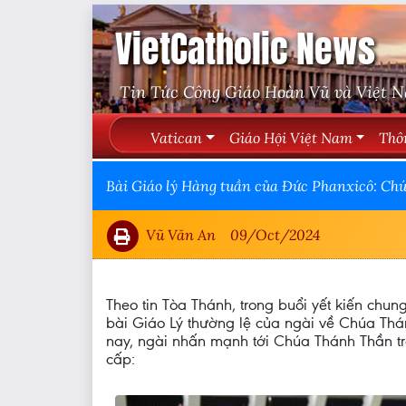
VietCatholic News
Tin Tức Công Giáo Hoàn Vũ và Việt 
Vatican
Giáo Hội Việt Nam
Thô
Bài Giáo lý Hàng tuần của Đức Phanxicô: Ch
Vũ Văn An
09/Oct/2024
Theo tin Tòa Thánh, trong buổi yết kiến ch
bài Giáo Lý thường lệ của ngài về Chúa T
nay, ngài nhấn mạnh tới Chúa Thánh Thần tr
cấp: