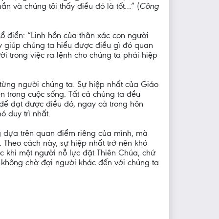
ần và chúng tôi thấy điều đó là tốt…” (
Công
ổ điển: “Linh hồn của thân xác con người
ày giúp chúng ta hiểu được điều gì đó quan
i trong việc ra lệnh cho chúng ta phải hiệp
 từng người chúng ta. Sự hiệp nhất của Giáo
n trong cuộc sống. Tất cả chúng ta đều
 để đạt được điều đó, ngay cả trong hôn
 duy trì nhất.
ng dựa trên quan điểm riêng của mình, mà
 Theo cách này, sự hiệp nhất trở nên khó
 khi một người nỗ lực đặt Thiên Chúa, chứ
 không chờ đợi người khác đến với chúng ta