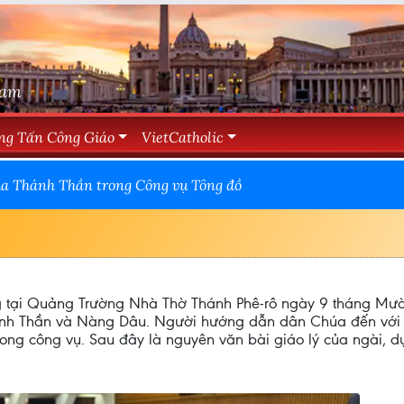
Nam
ng Tấn Công Giáo
VietCatholic
úa Thánh Thần trong Công vụ Tông đồ
ung tại Quảng Trường Nhà Thờ Thánh Phê-rô ngày 9 tháng Mườ
hánh Thần và Nàng Dâu. Người hướng dẫn dân Chúa đến với 
ong công vụ. Sau đây là nguyên văn bài giáo lý của ngài, 