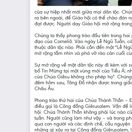
của sự hiệp nhất mới giữa mọi dân tộc. Chú
ra bên ngoài, để Giáo hội có thể chào đón n
đạt được. Người dạy Giáo hội mở rộng trong 
Chúng ta thấy phong trào đầu tiên trong hai
đạo của Corneliô. Vào ngày Lễ Ngũ Tuần, cá
thuộc dân tộc nào. Phải cần đến một "Lễ Ngũ 
mở rộng tầm nhìn và phá vỡ rào cản cuối cù
Sự mở rộng về mặt dân tộc này đi kèm với sự
bố Tin Mừng tại một vùng mới của Tiểu Á; n
của Chúa Giêsu không cho phép họ". Chúng 
đêm hôm sau, Tông Đồ nhận được trong giấc
Châu Âu.
Phong trào thứ hai của Chúa Thánh Thần – Đ
điều gọi là Công đồng Giêrusalem. Vấn đề l
hội. Chúa Thánh Thần không phải lúc nào cũ
tuần. Người cũng làm như vậy – và trong phầ
qua con người và các định chế, cầu nguyện v
những gì xảy ra tại Công đồng Giêrusalem, 