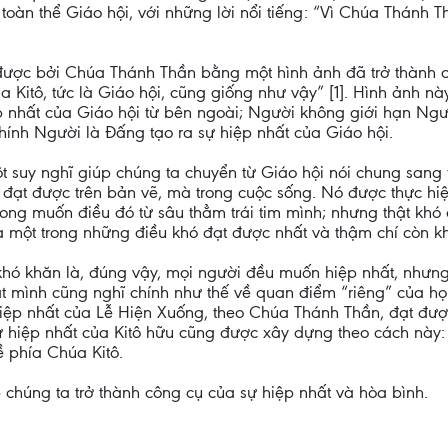
àn thể Giáo hội, với những lời nổi tiếng: “Vì Chúa Thánh Th
 được bởi Chúa Thánh Thần bằng một hình ảnh đã trở thành c
a Kitô, tức là Giáo hội, cũng giống như vậy” [1]. Hình ảnh n
 nhất của Giáo hội từ bên ngoài; Người không giới hạn Ngườ
hính Người là Đấng tạo ra sự hiệp nhất của Giáo hội.
t suy nghĩ giúp chúng ta chuyển từ Giáo hội nói chung sang
 đạt được trên bản vẽ, mà trong cuộc sống. Nó được thực hiệ
ong muốn điều đó từ sâu thẳm trái tim mình; nhưng thật khó
à một trong những điều khó đạt được nhất và thậm chí còn khó
i khó khăn là, đúng vậy, mọi người đều muốn hiệp nhất, như
 mình cũng nghĩ chính như thế về quan điểm “riêng” của họ.
iệp nhất của Lễ Hiện Xuống, theo Chúa Thánh Thần, đạt được
ự hiệp nhất của Kitô hữu cũng được xây dựng theo cách này:
 phía Chúa Kitô.
chúng ta trở thành công cụ của sự hiệp nhất và hòa bình.