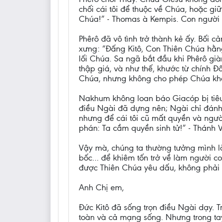
chối cái tôi để thuộc về Chúa, hoặc gi
Chúa!” - Thomas à Kempis. Con người t
Phêrô đã vô tình trở thành kẻ ấy. Bối
xưng: “Đấng Kitô, Con Thiên Chúa hằng
lối Chúa. Sa ngã bắt đầu khi Phêrô gi
thập giá, và như thế, khước từ chính Đ
Chúa, nhưng không cho phép Chúa khá
Nakhum không loan báo Giacóp bị tiêu
điều Ngài đã dựng nên; Ngài chỉ đánh 
nhưng để cái tôi cũ mất quyền và ngườ
phán: Ta cầm quyền sinh tử!” - Thánh 
Vậy mà, chúng ta thường tưởng mình là 
bốc… để khiêm tốn trở về làm người con.
được Thiên Chúa yêu dấu, không phải vì
Anh Chị em,
Đức Kitô đã sống trọn điều Ngài dạy. 
toàn và cả mạng sống. Nhưng trong tay