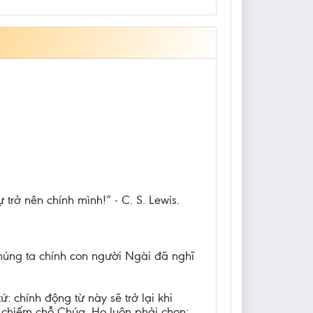
trở nên chính mình!” - C. S. Lewis.
chúng ta chính con người Ngài đã nghĩ
: chính động từ này sẽ trở lại khi
 chiếm chỗ Chúa. Họ luôn phải chọn: