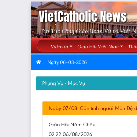
VietCatholic News
Tin Tức Công Giáo Hoàn Vũ và Việt 
Vatican
Giáo Hội Việt Nam
Thô
Ngày 06-08-2026
Phụng Vụ - Mục Vụ
Ngày 07/08: Căn tính người Môn Đệ đ
Giáo Hội Năm Châu
02:22 06/08/2026