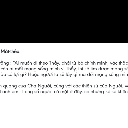
 Mát-thêu.
rằng : “Ai muốn đi theo Thầy, phải từ bỏ chính mình, vác thậ
còn ai mất mạng sống mình vì Thầy, thì sẽ tìm được mạng s
 nào có lợi gì? Hoặc người ta sẽ lấy gì mà đổi mạng sống mì
h quang của Cha Người, cùng với các thiên sứ của Người, v
t anh em : trong số người có mặt ở đây, có những kẻ sẽ khôn