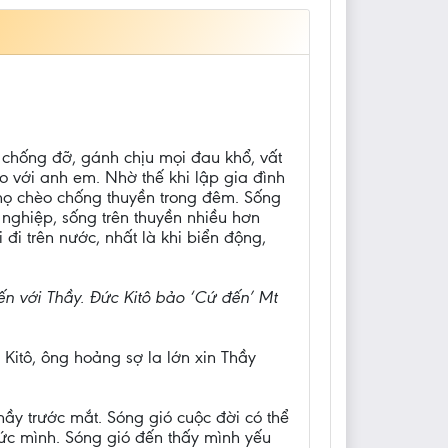
 chống đỡ, gánh chịu mọi đau khổ, vất
o với anh em. Nhờ thế khi lập gia đình
 họ chèo chống thuyền trong đêm. Sống
ghiệp, sống trên thuyền nhiều hơn
đi trên nước, nhất là khi biển động,
ến với Thầy. Đức Kitô bảo ‘Cứ đến’ Mt
Kitô, ông hoảng sợ la lớn xin Thầy
ầy trước mắt. Sóng gió cuộc đời có thể
 sức mình. Sóng gió đến thấy mình yếu