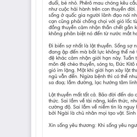
đuối, bé nhỏ. Phêrô mau chóng kêu cầu
như cuộc hải hành trên con thuyền đời
sống ở quốc gia người lãnh đạo nói nhi
cạn cũng phải chống chọi với gió lốc 
đồng thuyền cảm nhận thần chết gần k
không phân biệt nó đến từ nước mắt h
Đi biển sợ nhất là lật thuyền. Sống sợ
đang ập đến mà bất lực không thể né t
đệ khác cảm nhận giới hạn này. Tuần tr
môn đệ chèo thuyền, sóng to, Đức Kitô
gió im lặng. Một khi giới hạn xảy lật t
ngủ vẫn đến. Ngừa bệnh thì có thể như
sa đoạ; lầm đường, lạc hướng tâm linh
Lật thuyền mất tất cả. Bão đời đến do 
thức. Sai lầm về tài năng, kiến thức, 
cường độ. Sai lầm về niềm tin là nguy 
bởi Ngài là chủ nhân mọi tạo vật. Sinh
Xin sống yêu thương: Khi sống yêu ngườ