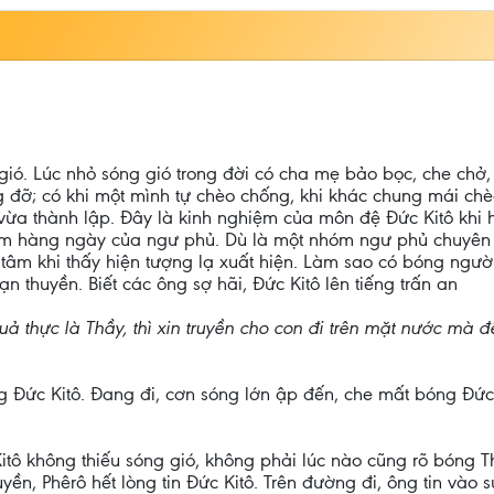
ió. Lúc nhỏ sóng gió trong đời có cha mẹ bảo bọc, che chở,
ng đỡ; có khi một mình tự chèo chống, khi khác chung mái chè
 vừa thành lập. Đây là kinh nghiệm của môn đệ Đức Kitô khi
ệm hàng ngày của ngư phủ. Dù là một nhóm ngư phủ chuyên n
âm khi thấy hiện tượng lạ xuất hiện. Làm sao có bóng người 
thuyền. Biết các ông sợ hãi, Đức Kitô lên tiếng trấn an
 thực là Thầy, thì xin truyền cho con đi trên mặt nước mà đ
 Đức Kitô. Đang đi, cơn sóng lớn ập đến, che mất bóng Đức 
tô không thiếu sóng gió, không phải lúc nào cũng rõ bóng Th
uyền, Phêrô hết lòng tin Đức Kitô. Trên đường đi, ông tin vào