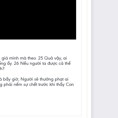
p giá mình mà theo. 25 Quả vậy, ai
ống ấy. 26 Nếu người ta được cả thế
nh?
à bấy giờ, Người sẽ thưởng phạt ai
g phải nếm sự chết trước khi thấy Con