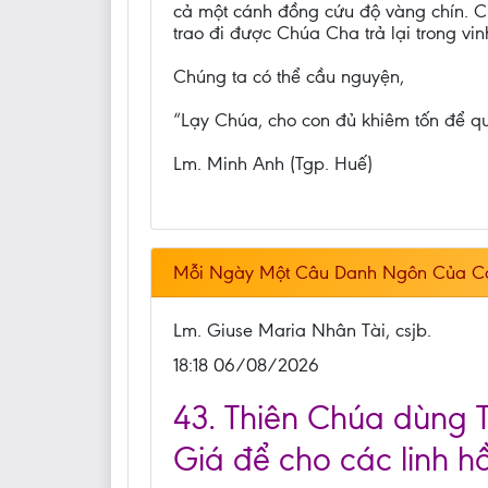
cả một cánh đồng cứu độ vàng chín. Cũn
trao đi được Chúa Cha trả lại trong vin
Chúng ta có thể cầu nguyện,
“Lạy Chúa, cho con đủ khiêm tốn để qu
Lm. Minh Anh (Tgp. Huế)
Mỗi Ngày Một Câu Danh Ngôn Của C
Lm. Giuse Maria Nhân Tài, csjb.
18:18 06/08/2026
43. Thiên Chúa dùng 
Giá để cho các linh h