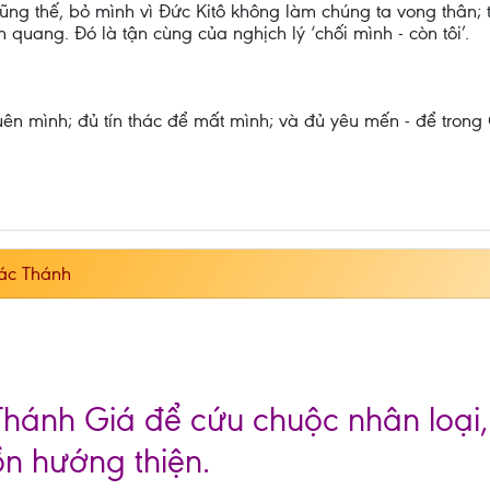
g thế, bỏ mình vì Đức Kitô không làm chúng ta vong thân; tr
h quang. Đó là tận cùng của nghịch lý ‘chối mình - còn tôi’.
ên mình; đủ tín thác để mất mình; và đủ yêu mến - để trong
ác Thánh
Thánh Giá để cứu chuộc nhân loại
ồn hướng thiện.