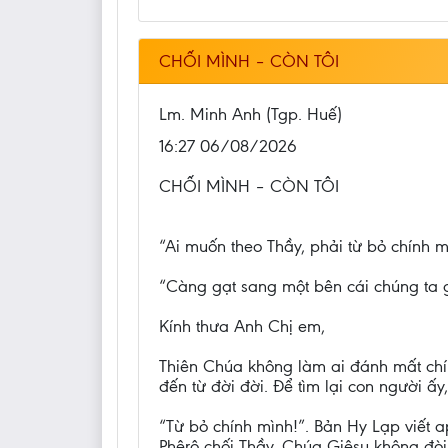
CHỐI MÌNH – CÒN TÔI
Lm. Minh Anh (Tgp. Huế)
16:27 06/08/2026
CHỐI MÌNH – CÒN TÔI
“Ai muốn theo Thầy, phải từ bỏ chính m
“Càng gạt sang một bên cái chúng ta gọ
Kính thưa Anh Chị em,
Thiên Chúa không làm ai đánh mất chính
đến từ đời đời. Để tìm lại con người ấy,
“Từ bỏ chính mình!”. Bản Hy Lạp viết ap
Phêrô chối Thầy. Chúa Giêsu không đòi