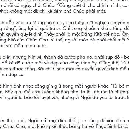
ữ nó rồi có ngày chối Chúa. “Càng chết đi cho chính mình, c
hật không mất đi; chỉ kẻ tiếm chỗ Chúa phải mất.
 cảnh dẫn vào Tin Mừng hôm nay cho thấy một nghịch chuyển 
 sống”, ông lại bị quở trách. Chỉ trong khoảnh khắc, tảng 
ành quyền quyết định Thầy phải là một Đấng Kitô thế nào. Ô
ấng Kitô của Chúa Cha. Vì thế, người môn đệ phải chối một ‘
c với điều mình nghĩ.
 diệt, nhưng Ninivê, thành đã cướp phá nó, phải sụp đổ - b
đổ kẻ đã cướp mất vẻ đẹp của công trình ấy. Cũng thế, ‘từ
i con được sống. Bởi chỉ Chúa mới có quyền quyết định điều 
Vịnh đáp ca.
hình ảnh nhọc công gìn giữ trong mắt người khác. ‘Từ bỏ mìn
 Bấy giờ, điều rơi xuống không phải là tôi, nhưng là những gì
 người ta bảo tôi tuyệt vời, nhưng vì Ngài đã yêu tôi trước k
Trên thập giá, Ngài mất mọi điều thế gian dùng để xác định 
 Chúa Cha, mất không kết thúc bằng hư vô; Phục Sinh là câu 