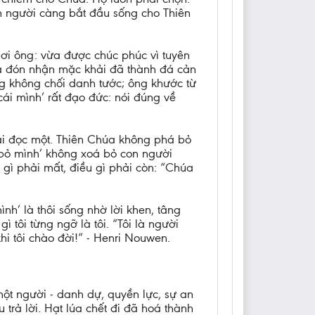
on người càng bắt đầu sống cho Thiên
nơi ông: vừa được chúc phúc vì tuyên
đá đón nhận mặc khải đã thành đá cản
ng không chối danh tước; ông khước từ
cái mình’ rất đạo đức: nói đúng về
ài đọc một. Thiên Chúa không phá bỏ
 bỏ mình’ không xoá bỏ con người
gì phải mất, điều gì phải còn: “Chúa
h’ là thôi sống nhờ lời khen, tâng
 tôi từng ngỡ là tôi. “Tôi là người
hi tôi chào đời!” - Henri Nouwen.
một người - danh dự, quyền lực, sự an
trả lời. Hạt lúa chết đi đã hoá thành