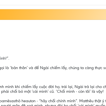
ình!”.
i là ‘bản thân’ và để Ngài chiếm lấy, chúng ta càng thực sự 
 mình khi chiếm lấy cuộc đời họ; trái lại, Ngài trả lại cho 
 phải chối bỏ một ‘cái mình’ cũ. ‘Chối mình - còn tôi’ là vậy!
arnēsasthō heauton - “hãy chối chính mình”. Matthêu thật ý tứ
 người môn đệ xoá mình, nhưng đòi họ chối ‘cái mình’ muốn