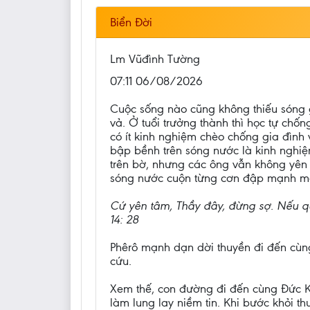
Biển Đời
Lm Vũđình Tường
07:11 06/08/2026
Cuộc sống nào cũng không thiếu sóng g
vả. Ở tuổi trưởng thành thì học tự chố
có ít kinh nghiệm chèo chống gia đình
bập bềnh trên sóng nước là kinh nghi
trên bờ, nhưng các ông vẫn không yên t
sóng nước cuộn từng cơn đập mạnh mạn 
Cứ yên tâm, Thầy đây, đừng sợ. Nếu quả
14: 28
Phêrô mạnh dạn dời thuyền đi đến cùng
cứu.
Xem thế, con đường đi đến cùng Đức Ki
làm lung lay niềm tin. Khi bước khỏi th