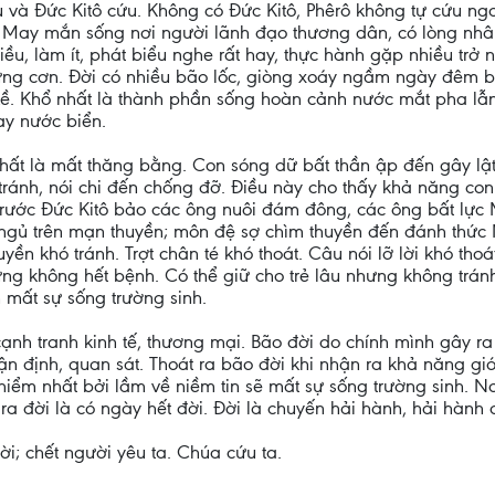
 và Đức Kitô cứu. Không có Đức Kitô, Phêrô không tự cứu n
. May mắn sống nơi người lãnh đạo thương dân, có lòng nhân
ều, làm ít, phát biểu nghe rất hay, thực hành gặp nhiều trở n
từng cơn. Đời có nhiều bão lốc, giòng xoáy ngầm ngày đêm 
ề. Khổ nhất là thành phần sống hoàn cảnh nước mắt pha lẫ
ay nước biển.
 nhất là mất thăng bằng. Con sóng dữ bất thần ập đến gây lật
ránh, nói chi đến chống đỡ. Điều này cho thấy khả năng con
ước Đức Kitô bảo các ông nuôi đám đông, các ông bất lực Mt 
 ngủ trên mạn thuyền; môn đệ sợ chìm thuyền đến đánh thức 
huyền khó tránh. Trợt chân té khó thoát. Câu nói lỡ lời khó th
ng không hết bệnh. Có thể giữ cho trẻ lâu nhưng không trá
 mất sự sống trường sinh.
cạnh tranh kinh tế, thương mại. Bão đời do chính mình gây ra
nhận định, quan sát. Thoát ra bão đời khi nhận ra khả năng 
hiểm nhất bởi lầm về niềm tin sẽ mất sự sống trường sinh. Nơ
 ra đời là có ngày hết đời. Đời là chuyến hải hành, hải hành 
i; chết người yêu ta. Chúa cứu ta.