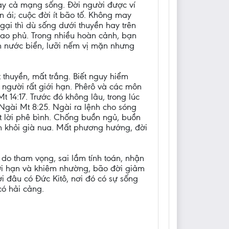
gay cả mạng sống. Đời người được ví
 ái; cuộc đời ít bão tố. Không may
gại thì dù sống dưới thuyền hay trên
bao phủ. Trong nhiều hoàn cảnh, bạn
n nước biển, lưỡi nếm vị mặn nhưng
 thuyền, mất trắng. Biết nguy hiểm
 người rất giới hạn. Phêrô và các môn
14:17. Trước đó không lâu, trong lúc
Ngài Mt 8:25. Ngài ra lệnh cho sóng
oát lời phê bình. Chống buồn ngủ, buồn
nh khỏi già nua. Mất phương hướng, đời
 do tham vọng, sai lầm tính toán, nhận
giới hạn và khiêm nhường, bão đời giảm
i đâu có Đức Kitô, nơi đó có sự sống
có hải cảng.