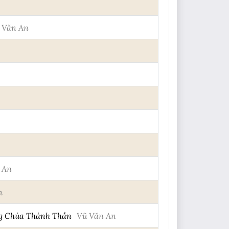
 Văn An
 An
n
ong Chúa Thánh Thần
Vũ Văn An