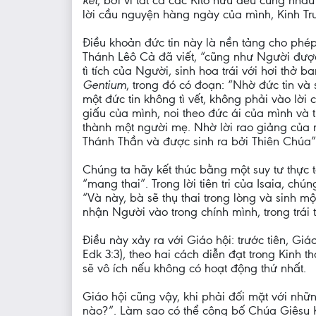
kết
, bởi vì tất cả các Kitô hữu đều cùng nha
lời cầu nguyện hàng ngày của mình, Kinh Tru
Điều khoản đức tin này là nền tảng cho phé
Thánh Lêô Cả đã viết, “cũng như Người được
tì tích của Người, sinh hoa trái với hơi thở
Gentium
, trong đó có đoạn: “Nhờ đức tin và
một đức tin không tì vết, không phải vào lời
giấu của mình, noi theo đức ái của mình và 
thành một người mẹ. Nhờ lời rao giảng của m
Thánh Thần và được sinh ra bởi Thiên Chúa” 
Chúng ta hãy kết thúc bằng một suy tư thực 
“mang thai”. Trong lời tiên tri của Isaia, chún
“Và này, bà sẽ thụ thai trong lòng và sinh một
nhận Người vào trong chính mình, trong trái 
Điều này xảy ra với Giáo hội: trước tiên, Gi
Edk 3:3), theo hai cách diễn đạt trong Kinh 
sẽ vô ích nếu không có hoạt động thứ nhất.
Giáo hội cũng vậy, khi phải đối mặt với nhữn
nào?”. Làm sao có thể công bố Chúa Giêsu K