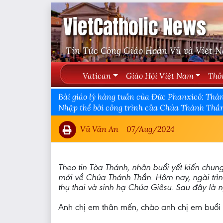
VietCatholic News
Tin Tức Công Giáo Hoàn Vũ và Việt 
Vatican
Giáo Hội Việt Nam
Thô
Bài giáo lý hàng tuần của Đức Phanxicô: Thá
Nhập thể bởi công trình của Chúa Thánh Thần
Vũ Văn An
07/Aug/2024
Theo tin Tòa Thánh, nhân buổi yết kiến chung 
mới về Chúa Thánh Thần. Hôm nay, ngài trìn
thụ thai và sinh hạ Chúa Giêsu. Sau đây là
Anh chị em thân mến, chào anh chị em buổi