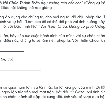
 khi Chúa Thánh Thần ngự xuống trên các con
” (Công vụ 1:
, Giáo hội không thể rao giảng.
g áp dụng cho chúng ta, cho mọi người đã chịu phép rửa. Tấ
nh và tự hỏi: “Làm sao tôi có thể đối phó với tình huống nà
 nói với Đức Trinh Nữ: “
Với Thiên Chúa, không có gì là không
lần, hãy tiếp tục cuộc hành trình của mình với sự chắc chắn
tin điều này, chúng ta sẽ làm nên phép lạ. Với Thiên Chúa, k
____________
 54, 356.
____________________
với sự quan tâm lớn, và tôi nhắc lại lời kêu gọi của mình tới 
 ngay lập tức trên mọi mặt trận, bắt đầu từ Gaza, nơi tình h
bình chân thành sẽ dập tắt xung đột, tình yêu sẽ vượt qua hận