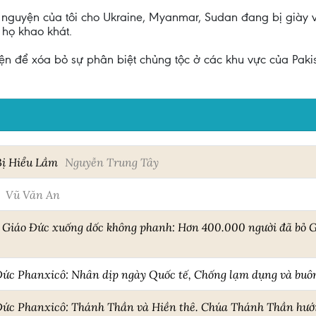
u nguyện của tôi cho Ukraine, Myanmar, Sudan đang bị giày
 họ khao khát.
 để xóa bỏ sự phân biệt chủng tộc ở các khu vực của Pakist
Bị Hiểu Lầm
Nguyễn Trung Tây
Vũ Văn An
Giáo Đức xuống dốc không phanh: Hơn 400.000 người đã bỏ G
 Đức Phanxicô: Nhân dịp ngày Quốc tế, Chống lạm dụng và buô
 Đức Phanxicô: Thánh Thần và Hiền thê. Chúa Thánh Thần hư