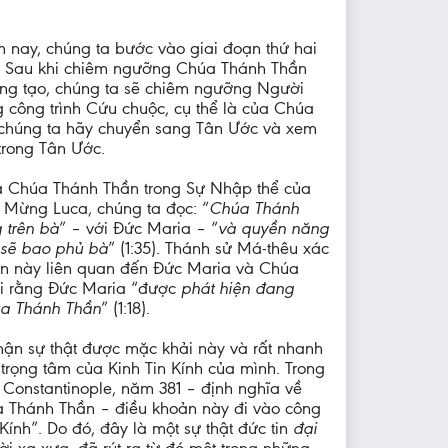
m nay, chúng ta bước vào giai đoạn thứ hai
ộ. Sau khi chiêm ngưỡng Chúa Thánh Thần
Sáng tạo, chúng ta sẽ chiêm ngưỡng Người
ng công trình Cứu chuộc, cụ thể là của Chúa
y, chúng ta hãy chuyển sang Tân Ước và xem
rong Tân Ước.
à Chúa Thánh Thần trong Sự Nhập thể của
n Mừng Luca, chúng ta đọc: “
Chúa Thánh
 trên bà
” – với Đức Maria – “
và quyền năng
 sẽ bao phủ bà
” (1:35). Thánh sử Má-thêu xác
ản này liên quan đến Đức Maria và Chúa
ói rằng Đức Maria “được
phát hiện đang
úa Thánh Thần
” (1:18).
hận sự thật được mặc khải này và rất nhanh
trọng tâm của Kinh Tin Kính của mình. Trong
onstantinople, năm 381 – định nghĩa về
úa Thánh Thần – điều khoản này đi vào công
 Kính”. Do đó, đây là một sự thật đức tin
đại