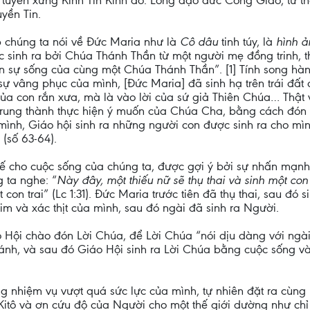
u tuyên xưng Kinh Tin Kính đó. Lòng đạo đức Công Giáo, từ th
yền Tin.
p chúng ta nói về Đức Maria như là
Cô dâu
tinh túy, là
hình ả
 sinh ra bởi Chúa Thánh Thần từ một người mẹ đồng trinh, t
 ban sự sống của cùng một Chúa Thánh Thần”. [1] Tính song hà
 sự vâng phục của mình, [Đức Maria] đã sinh hạ trên trái đấ
 của con rắn xưa, mà là vào lời của sứ giả Thiên Chúa… Thật
trung thành thực hiện ý muốn của Chúa Cha, bằng cách đón n
ình, Giáo hội sinh ra những người con được sinh ra cho mìn
(số 63-64).
tế cho cuộc sống của chúng ta, được gợi ý bởi sự nhấn mạnh 
g ta nghe: “
Này đây, một thiếu nữ sẽ thụ thai và sinh một con 
 con trai” (Lc 1:31). Đức Maria trước tiên đã thụ thai, sau đó
tim và xác thịt của mình, sau đó ngài đã sinh ra Người.
áo Hội chào đón Lời Chúa, để Lời Chúa “nói dịu dàng với ngài”
thánh, và sau đó Giáo Hội sinh ra Lời Chúa bằng cuộc sống v
g nhiệm vụ vượt quá sức lực của mình, tự nhiên đặt ra cùng 
itô và ơn cứu độ của Người cho một thế giới dường như chỉ 