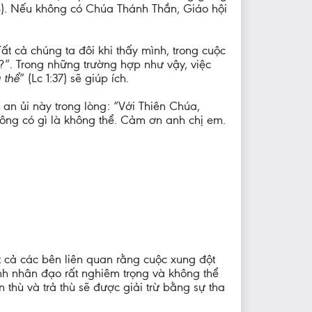
8). Nếu không có Chúa Thánh Thần, Giáo hội
t cả chúng ta đôi khi thấy mình, trong cuộc
y?”. Trong những trường hợp như vậy, việc
 thể
” (Lc 1:37) sẽ giúp ích.
 an ủi này trong lòng: “Với Thiên Chúa,
hông có gì là không thể. Cảm ơn anh chị em.
tất cả các bên liên quan rằng cuộc xung đột
ình nhân đạo rất nghiêm trọng và không thể
 thù và trả thù sẽ được giải trừ bằng sự tha