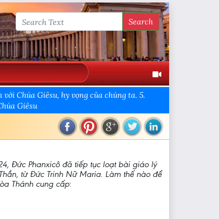
Search
ới Chúa Giêsu, hy vọng của chúng ta. 5.
 Chúa Giêsu
4, Đức Phanxicô đã tiếp tục loạt bài giáo lý
Thần, từ Đức Trinh Nữ Maria. Làm thế nào để
 Tòa Thánh cung cấp
: