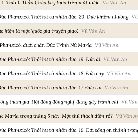
. 1. Thánh Thần Chúa bay lượn trên mặt nước
Vũ Văn An
 Đức Phanxicô: Thói hư và nhân đức. 20. Đức khiêm nhường
Vũ
hiện là một ‘quốc gia truyền giáo’.
Vũ Văn An
 Phanxicô, dưới chân Đức Trinh Nữ Maria
Vũ Văn An
Đức Phanxicô: Thói hư và nhân đức. 19. Đức ái
Vũ Văn An
Đức Phanxicô: Thói hư và nhân đức. 18. Đức cậy
Vũ Văn An
Đức Phanxicô: Thói hư và nhân đức. 17. Đức tin
Vũ Văn An
ng tham gia ‘Hội đồng đồng nghị’ đang gây tranh cãi
Vũ Văn
c Maria trong tháng 5 này: Một thử thách điên rồ?
Vũ Văn A
 Đức Phanxicô: Thói hư và nhân đức. 16. Đời sống ơn thánh tr