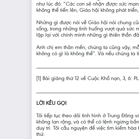
như lúc đó: “
Các con sẽ nhận được sức mạnh
không thể tiến lên, Giáo hội không phát triển
Những gì được nói về Giáo hội nói chung cũn
sống, trong những tình huống vượt quá sức mì
lặp lại với chính mình những gì thiên thần đã
Anh chị em thân mến, chúng ta cũng vậy, mỗi 
không có gì là không thể”. Và nếu chúng ta 
____________________________________
[1] Bài giảng thứ 12 về Cuộc Khổ nạn, 3, 6: PL
____________________________________
LỜI KÊU GỌI
Tôi tiếp tục theo dõi tình hình ở Trung Đông 
không lan rộng, và có thể có lệnh ngừng bắn
duy trì. Tôi cầu nguyện để việc tìm kiếm hòa 
thứ.