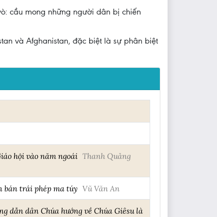
 vò: cầu mong những người dân bị chiến
an và Afghanistan, đặc biệt là sự phân biệt
iáo hội vào năm ngoái
Thanh Quảng
n bán trái phép ma túy
Vũ Văn An
ớng dẫn dân Chúa hướng về Chúa Giêsu là