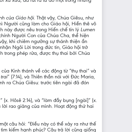
ời xa xưa, đã rút ra từ đó một trong những
nh của Giáo hội
. Thật vậy, Chúa Giêsu, như
hì Người cũng làm cho Giáo hội, Hiền thê vô
nh này được nêu trong Hiến chế tín lý
Lumen
t chính Người Con của Chúa Cha, thể hiện
 vậy, khi chiêm ngưỡng sự thánh thiện ẩn
hận Ngôi Lời trong đức tin, Giáo hội trở
h trong phép rửa, được thụ thai bởi Chúa
của Kinh thánh về các động từ “thụ thai” và
trai
” (7:14), và Thiên thần nói với Đức Maria,
 sinh ra Chúa Giêsu: trước tiên ngài đã đón
 (x. Hôsê 2:14), và “làm đầy bụng [ngài]” (x.
à lời rao giảng của mình. Hoạt động thứ hai
một câu hỏi: “Điều này có thể xảy ra như thế
tìm kiếm hạnh phúc? Câu trả lời cũng giống