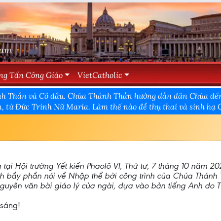
Nam
ng Tấn Công Giáo
VietCatholic
nh Thần và Cô dâu. Chúa Thánh Thần hướng dẫn dân Chúa đến v
, từ Đức Trinh Nữ Maria. Làm thế nào để thụ thai và sinh hạ
tại Hội trường Yết kiến Phaolô VI, Thứ tư, 7 tháng 10 năm 202
h bầy phần nói về Nhập thể bởi công trình của Chúa Thánh 
 nguyên văn bài giáo lý của ngài, dựa vào bản tiếng Anh do
 sáng!