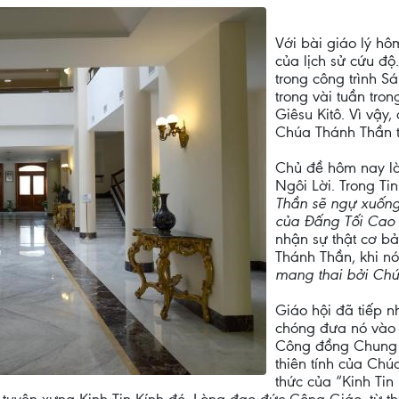
Với bài giáo lý hô
của lịch sử cứu đ
trong công trình 
trong vài tuần tro
Giêsu Kitô. Vì vậ
Chúa Thánh Thần t
Chủ đề hôm nay l
Ngôi Lời. Trong Ti
Thần sẽ ngự xuống
của Đấng Tối Cao
nhận sự thật cơ b
Thánh Thần, khi n
mang thai bởi Ch
Giáo hội đã tiếp n
chóng đưa nó vào 
Công đồng Chung C
thiên tính của Ch
thức của “Kinh Tin