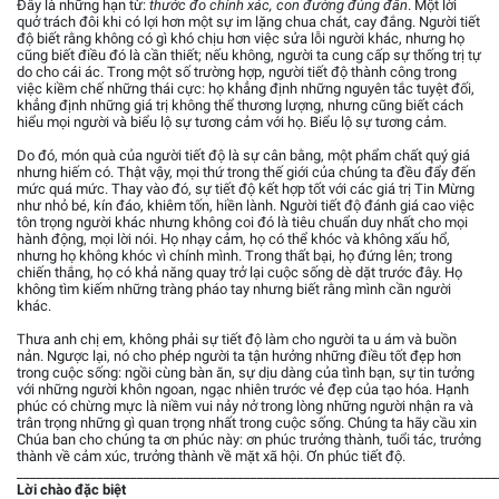
Đây là những hạn từ:
thước đo chính xác, con đường đúng đắn
. Một lời
quở trách đôi khi có lợi hơn một sự im lặng chua chát, cay đắng. Người tiết
độ biết rằng không có gì khó chịu hơn việc sửa lỗi người khác, nhưng họ
cũng biết điều đó là cần thiết; nếu không, người ta cung cấp sự thống trị tự
do cho cái ác. Trong một số trường hợp, người tiết độ thành công trong
việc kiềm chế những thái cực: họ khẳng định những nguyên tắc tuyệt đối,
khẳng định những giá trị không thể thương lượng, nhưng cũng biết cách
hiểu mọi người và biểu lộ sự tương cảm với họ. Biểu lộ sự tương cảm.
Do đó, món quà của người tiết độ là sự cân bằng, một phẩm chất quý giá
nhưng hiếm có. Thật vậy, mọi thứ trong thế giới của chúng ta đều đẩy đến
mức quá mức. Thay vào đó, sự tiết độ kết hợp tốt với các giá trị Tin Mừng
như nhỏ bé, kín đáo, khiêm tốn, hiền lành. Người tiết độ đánh giá cao việc
tôn trọng người khác nhưng không coi đó là tiêu chuẩn duy nhất cho mọi
hành động, mọi lời nói. Họ nhạy cảm, họ có thể khóc và không xấu hổ,
nhưng họ không khóc vì chính mình. Trong thất bại, họ đứng lên; trong
chiến thắng, họ có khả năng quay trở lại cuộc sống dè dặt trước đây. Họ
không tìm kiếm những tràng pháo tay nhưng biết rằng mình cần người
khác.
Thưa anh chị em, không phải sự tiết độ làm cho người ta u ám và buồn
nản. Ngược lại, nó cho phép người ta tận hưởng những điều tốt đẹp hơn
trong cuộc sống: ngồi cùng bàn ăn, sự dịu dàng của tình bạn, sự tin tưởng
với những người khôn ngoan, ngạc nhiên trước vẻ đẹp của tạo hóa. Hạnh
phúc có chừng mực là niềm vui nảy nở trong lòng những người nhận ra và
trân trọng những gì quan trọng nhất trong cuộc sống. Chúng ta hãy cầu xin
Chúa ban cho chúng ta ơn phúc này: ơn phúc trưởng thành, tuổi tác, trưởng
thành về cảm xúc, trưởng thành về mặt xã hội. Ơn phúc tiết độ.
________________________________________________________________________
Lời chào đặc biệt