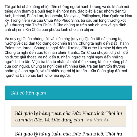
Tôi gửi lời chào nồng nhiệt đến những người hành hương và du khách nói
tiếng Anh tham gia buổi tiếp kiến hôm nay, đặc biệt là các nhóm đến từ
Anh, Ireland, Phần Lan, Indonesia, Malaysia, Philippines, Hàn Quốc và Hoa
Kỳ. Trong niềm vui của Chúa Kitô Phục Sinh, tôi cầu xin lòng thương xót
yêu thương của Thiên Chúa là Cha chúng ta trên anh chị em và gia đình
anh chị em. Xin Chúa ban phước lành cho anh chị em!
Và suy nghĩ của chúng tôi, vào lúc này, [suy nghĩ] của tất cả chúng ta,
hướng về các dân tộc đang có chiến tranh. Chúng ta nghĩ đến Đất Thánh,
Palestine, Israel. Chúng ta nghĩ đến Ukraine, đất nước Ukraine bị dày vò.
Chúng ta nghĩ đến các tù nhân chiến tranh... Xin Chúa chuyển di ý chí để
họ được giải thoát. Và nói đến tù nhân, người ta nghĩ ngay đến những
người bị tra tấn. Việc tra tấn tù nhân là một điều khủng khiếp, không phải
của con người. Chúng ta nghĩ đến rất nhiều kiểu tra tấn làm tổn thương
phẩm giá con người, và rất nhiều người bị tra tấn... Xin Chúa giúp đỡ mọi
người và ban phúc lành cho mọi người.
Bài có liên quan
Bài giáo lý hàng tuần của Đức Phanxicô: Thói hư
và nhân đức. 14. Đức dũng cảm
Vũ Văn An
Bài giáo lý hàng tuần của Đức Phanxicô: Thói hư