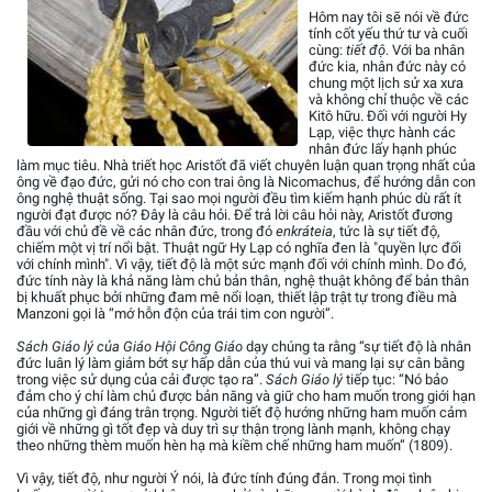
Hôm nay tôi sẽ nói về đức
tính cốt yếu thứ tư và cuối
cùng:
tiết độ
. Với ba nhân
đức kia, nhân đức này có
chung một lịch sử xa xưa
và không chỉ thuộc về các
Kitô hữu. Đối với người Hy
Lạp, việc thực hành các
nhân đức lấy hạnh phúc
làm mục tiêu. Nhà triết học Aristốt đã viết chuyên luận quan trọng nhất của
ông về đạo đức, gửi nó cho con trai ông là Nicomachus, để hướng dẫn con
ông nghệ thuật sống. Tại sao mọi người đều tìm kiếm hạnh phúc dù rất ít
người đạt được nó? Đây là câu hỏi. Để trả lời câu hỏi này, Aristốt đương
đầu với chủ đề về các nhân đức, trong đó
enkráteia
, tức là sự tiết độ,
chiếm một vị trí nổi bật. Thuật ngữ Hy Lạp có nghĩa đen là "quyền lực đối
với chính mình". Vì vậy, tiết độ là một sức mạnh đối với chính mình. Do đó,
đức tính này là khả năng làm chủ bản thân, nghệ thuật không để bản thân
bị khuất phục bởi những đam mê nổi loạn, thiết lập trật tự trong điều mà
Manzoni gọi là “mớ hỗn độn của trái tim con người”.
Sách Giáo lý của Giáo Hội Công Giáo
dạy chúng ta rằng “sự tiết độ là nhân
đức luân lý làm giảm bớt sự hấp dẫn của thú vui và mang lại sự cân bằng
trong việc sử dụng của cải được tạo ra”.
Sách Giáo lý
tiếp tục: “Nó bảo
đảm cho ý chí làm chủ được bản năng và giữ cho ham muốn trong giới hạn
của những gì đáng trân trọng. Người tiết độ hướng những ham muốn cảm
giới về những gì tốt đẹp và duy trì sự thận trọng lành mạnh, không chạy
theo những thèm muốn hèn hạ mà kiềm chế những ham muốn” (1809).
Vì vậy, tiết độ, như người Ý nói, là đức tính đúng đắn. Trong mọi tình