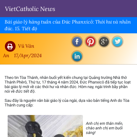
VietCatholic News
Bài giáo lý hàng tuần của Đức Phanxicô: Thói hư và nhân
đức. 15. Tiết độ
Vũ Văn
An
17/Apr/2024
Theo tin Tòa Thánh, nhân buổi yết kiến chung tại Quảng trường Nhà thờ
Thánh Phêrô, Thứ tư, 17 tháng 4 năm 2024, Đức Phanxicô đã tiếp tục loạt
bài giáo lý mới về các thói hư và nhân đức. Hôm nay, ngài trình bầy phần
nói về
đức tiết độ
.
Sau đây là nguyên văn bài giáo lý của ngài, dựa vào bản tiếng Anh do Tòa
Thánh cung cấp:
Anh chị em thân mến,
chào anh chị em buổi
sáng!