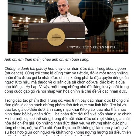
Anh chị em thân mến, chào anh chị em buổi sáng!
Chúng ta dành bài giáo lý hôm nay
cho nhân đức
thận trọng khôn ngoan
(prudence). Cùng với công lý, dũng cảm và tiết độ, đó là một trong những
nhân đức được gọi là nhân đức chính, không phải là đặc quyền riêng của
người Kitô hữu, mà thuộc về di sản của túi khôn cổ xưa, đặc biệt là của
các triết gia Hy Lạp. Vì vậy, một trong những chủ đề đáng lưu ý nhất trong
công cuộc gặp gỡ và hội nhập văn hóa chính là chủ đề về các nhân đức.
Trong các tác phẩm thời Trung cổ, việc trình bày các nhân đức không chỉ
đơn giản là danh sách những phẩm tính tích cực của linh hồn. Trở lại với
các tác giả cổ điển dưới ánh sáng mạc khải Kitô giáo, các nhà thần học
hình dung bộ bảy nhân đức – ba nhân đức đối thần và bốn nhân đức chính
– như một loại cơ thể sống, trong đó mỗi nhân đức có một không gian hài
hòa để chiếm giữ. Có những nhân đức thiết yếu và những nhân đức phụ
tùng như trụ, cột, và đầu cột. Quả thực, có lẽ không gì làm cho ý tưởng về
sự hòa hợp giữa con người và khát vọng không ngừng hướng tới điều thiện