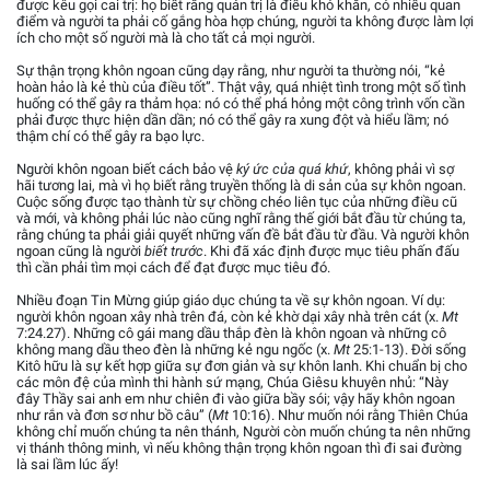
được kêu gọi cai trị: họ biết rằng quản trị là điều khó khăn, có nhiều quan
điểm và người ta phải cố gắng hòa hợp chúng, người ta không được làm lợi
ích cho một số người mà là cho tất cả mọi người.
Sự thận trọng khôn ngoan cũng dạy rằng, như người ta thường nói, “kẻ
hoàn hảo là kẻ thù của điều tốt”. Thật vậy, quá nhiệt tình trong một số tình
huống có thể gây ra thảm họa: nó có thể phá hỏng một công trình vốn cần
phải được thực hiện dần dần; nó có thể gây ra xung đột và hiểu lầm; nó
thậm chí có thể gây ra bạo lực.
Người khôn ngoan biết cách bảo vệ
ký ức của quá khứ
, không phải vì sợ
hãi tương lai, mà vì họ biết rằng truyền thống là di sản của sự khôn ngoan.
Cuộc sống được tạo thành từ sự chồng chéo liên tục của những điều cũ
và mới, và không phải lúc nào cũng nghĩ rằng thế giới bắt đầu từ chúng ta,
rằng chúng ta phải giải quyết những vấn đề bắt đầu từ đầu. Và người khôn
ngoan cũng là người
biết trước
. Khi đã xác định được mục tiêu phấn đấu
thì cần phải tìm mọi cách để đạt được mục tiêu đó.
Nhiều đoạn Tin Mừng giúp giáo dục chúng ta về sự khôn ngoan. Ví dụ:
người khôn ngoan xây nhà trên đá, còn kẻ khờ dại xây nhà trên cát (x.
Mt
7:24.27). Những cô gái mang dầu thắp đèn là khôn ngoan và những cô
không mang dầu theo đèn là những kẻ ngu ngốc (x.
Mt
25:1-13). Đời sống
Kitô hữu là sự kết hợp giữa sự đơn giản và sự khôn lanh. Khi chuẩn bị cho
các môn đệ của mình thi hành sứ mạng, Chúa Giêsu khuyên nhủ: “Này
đây Thầy sai anh em như chiên đi vào giữa bầy sói; vậy hãy khôn ngoan
như rắn và đơn sơ như bồ câu” (
Mt
10:16). Như muốn nói rằng Thiên Chúa
không chỉ muốn chúng ta nên thánh, Người còn muốn chúng ta nên những
vị thánh thông minh, vì nếu không thận trọng khôn ngoan thì đi sai đường
là sai lầm lúc ấy!