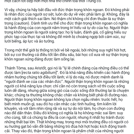
một cách tốt đẹp hơn một nhà thờ chính tòa thời Trung cổ.
Vì vậy, chúng ta hãy bắt đầu với đức thận trọng khôn ngoan. Đó không phải
là nhân đức của người sợ sệt, luôn do dự về việc phải làm gì. Không, đây là
một cách giải thích sai lầm. Nó thậm chí không chỉ đơn thuần là sự thận
trọng (caution). Dành tính ưu thế cho đức thận trọng khôn ngoan có nghĩa
là hành động của con người nằm trong
trí hiểu và tự do
của họ. Người thận
trọng khôn ngoan là người sáng tạo: họ lý luận, đánh giá, cố gắng hiểu sự
phức tạp của thực tại và không để mình bị choáng ngợp bởi cảm xúc, sự
lười biếng, áp lực và ảo tưởng.
Trong một thế giới bị thống trị bởi vẻ bề ngoài, bởi những suy nghĩ hời hợt,
bởi sự coi thường cả điều tốt lẫn điều xấu, bài học cổ xưa về sự thận trọng
khôn ngoan xứng đáng được làm sống lại.
Thánh Tôma, sau Aristốt, gọi nó là “lý lẽ chính đáng của những điều có thể
được làm [
recta ratio agibilium
]”. Đó là khả năng điều khiển các hành động
nhằm hướng chúng tới điều tốt lành; vì lý do này, nó được mệnh danh là
“người đánh xe của các nhân đức”. Người thận trọng khôn ngoan là những
người có khả năng lựa chọn: chỉ cần nó còn trong sách vở thì cuộc sống
luôn dễ dàng, nhưng giữa sóng gió của cuộc sống đời thường lại là chuyện
khác; chúng ta thường không chắc chắn và không biết phải đi đường nào.
Người thận trọng khôn ngoan không lựa chọn ngẫu nhiên: trước hết, họ
biết mình muốn gì, sau đó họ cân nhắc các tình huống, tìm kiếm lời
khuyên, và với tầm nhìn rộng rãi và sự tự do nội tâm, họ chọn con đường
nào để dấn thân. Điều đó không có nghĩa là họ không mắc sai lầm: suy
cho cùng, tất cả chúng ta đều là con người; nhưng ít nhất họ tránh được
những thất bại lớn. Thật không may, trong mọi môi trường đều có người có
xu hướng gạt bỏ vấn đề bằng những trò đùa hời hợt hoặc kích động tranh
cãi. Thay vào đó, thận trọng khôn ngoan là phẩm chất của những người