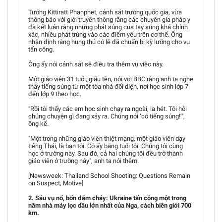
Tướng Kittiratt Phanphet, cảnh sát trưởng quốc gia, vừa
thông báo với giới truyền thông rằng các chuyên gia pháp y
đã kết luận rằng những phát súng của tay súng khá chính
xác, nhiều phát trúng vào các điểm yếu trên cơ thể. Ông
nhận định rằng hung thủ có lẽ đã chuẩn bị kỹ lưỡng cho vụ
tấn công.
Ông ấy nói cảnh sát sẽ điều tra thêm vụ việc này.
Một giáo viên 31 tuổi, giấu tên, nói với BBC rằng anh ta nghe
thấy tiếng súng từ một tòa nhà đối diện, nơi học sinh lớp 7
đến lớp 9 theo học.
"Rồi tôi thấy các em học sinh chạy ra ngoài, la hét. Tôi hỏi
chúng chuyện gì đang xảy ra. Chúng nói ‘có tiếng súng!’",
ông kể.
"Một trong những giáo viên thiệt mạng, một giáo viên dạy
tiếng Thái, là bạn tôi. Cô ấy bằng tuổi tôi. Chúng tôi cùng
học ở trường này. Sau đó, cả hai chúng tôi đều trở thành
giáo viên ở trường này", anh ta nói thêm.
[Newsweek: Thailand School Shooting: Questions Remain
on Suspect, Motive]
2. Sáu vụ nổ, bốn đám cháy: Ukraine tấn công một trong
năm nhà máy lọc dầu lớn nhất của Nga, cách biên giới 700
km.