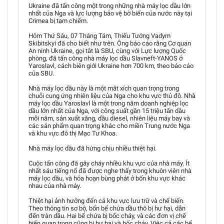
Ukraine đã tấn công một trong những nhà máy lọc dầu lớn
nhất của Nga và lực lượng bảo vệ bờ biển của nước này tại
Crimea bị tạm chiếm.
Hôm Thứ Sáu, 07 Tháng Tám, Thiếu Tướng Vadym
Skibitskyi đã cho biết như trên. Ông báo cáo rằng Cơ quan
An ninh Ukraine, gọi tắt là SBU, cùng với Lực lượng Quốc
phòng, đã tấn công nhà máy lọc dầu Slavneft-YANOS ở
Yaroslavl, cách biên giới Ukraine hơn 700 km, theo báo cáo
của SBU.
Nhà máy lọc dầu này là một mắt xích quan trọng trong
chuỗi cung ứng nhiên liệu của Nga cho khu vực thủ đô. Nhà
máy lọc dầu Yaroslavl là một trong năm doanh nghiệp lọc
dầu lớn nhất của Nga, với công suất gần 15 triệu tấn dầu
mỗi năm, sản xuất xăng, dầu diesel, nhiên liệu máy bay và
các sản phẩm quan trọng khác cho miền Trung nước Nga
và khu vực đô thị Mạc Tư Khoa.
Nhà máy lọc dầu đã hứng chịu nhiều thiệt hại.
Cuộc tấn công đã gây cháy nhiều khu vực của nhà máy. Ít
nhất sáu tiếng nổ đã được nghe thấy trong khuôn viên nhà
máy lọc dầu, và hỏa hoạn bùng phát ở bốn khu vực khác
nhau của nhà máy.
Thiệt hại ảnh hưởng đến cả khu vực lưu trữ và chế biến.
Theo thông tin sơ bộ, bốn bể chứa dầu thô bị hư hại, dẫn
đến tràn dầu. Hai bể chứa bị bốc cháy, và các đơn vị chế
biến quan trọng cũng bị hư hại và bốc cháy. Việc cả các bể