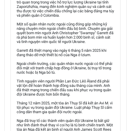
trò quan trọng trong việc hỗ trợ lực lượng Ukraine tại tỉnh
Zaporizhzhia, mang đến kinh nghiệm quân sự và cảnh sát
thu được từ việc chiến đấu chống lại các băng đảng ma túy
và phiến quân ở Colombia.
Một số quân nhân nước ngoài cũng đóng góp những kỹ
năng chuyên môn ngoài chiến đấu bộ binh. Chuyên gia giải
quyết bom mìn người Anh Christopher "Swampy" Garrett đã
rà phá bom mìn và huấn luyện hơn 2.000 binh sĩ, cảnh sát
và tình nguyện viên quốc tế người Ukraine.
Garrett đã thiệt mạng vào ngày 6 tháng 5 năm 2025 khi
đang tháo dỡ một thiết bị nổ của Nga ở Izium.
Ngoài chiến trường, các quân nhân nước ngoài có thể phải
đối mặt với tranh chấp hợp đồng ở Ukraine, bị truy tố trong
nước hoặc bị Nga bỏ tù.
Tình nguyện viên người Phần Lan Đức Lêô Åland đã phải
vật lộn để hoàn thành hợp đồng sáu tháng của mình. Anh
đã thiệt mạng trong chiến đấu sau khi phục vụ trong quân
đội Ukraine được hơn bốn tháng.
Tháng 12 năm 2025, một tòa án Thụy Sĩ đã kết án Avi M. vì
tội phục vụ trong quân đội Ukraine. Luật pháp Thụy Sĩ cấm
công dân tham gia quân đội nước ngoài.
Nga đã truy tố các thành viên quân đội Ukraine bị bắt giữ
như lính đánh thuê thay vì coi họ là tù binh chiến tranh. Một
tòa án Nga đã kết án binh sĩ người Anh James Scott Rees