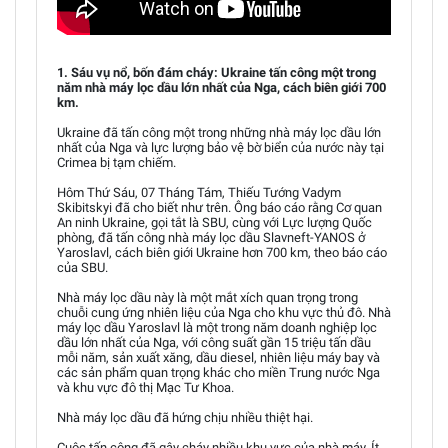
1. Sáu vụ nổ, bốn đám cháy: Ukraine tấn công một trong
năm nhà máy lọc dầu lớn nhất của Nga, cách biên giới 700
km.
Ukraine đã tấn công một trong những nhà máy lọc dầu lớn
nhất của Nga và lực lượng bảo vệ bờ biển của nước này tại
Crimea bị tạm chiếm.
Hôm Thứ Sáu, 07 Tháng Tám, Thiếu Tướng Vadym
Skibitskyi đã cho biết như trên. Ông báo cáo rằng Cơ quan
An ninh Ukraine, gọi tắt là SBU, cùng với Lực lượng Quốc
phòng, đã tấn công nhà máy lọc dầu Slavneft-YANOS ở
Yaroslavl, cách biên giới Ukraine hơn 700 km, theo báo cáo
của SBU.
Nhà máy lọc dầu này là một mắt xích quan trọng trong
chuỗi cung ứng nhiên liệu của Nga cho khu vực thủ đô. Nhà
máy lọc dầu Yaroslavl là một trong năm doanh nghiệp lọc
dầu lớn nhất của Nga, với công suất gần 15 triệu tấn dầu
mỗi năm, sản xuất xăng, dầu diesel, nhiên liệu máy bay và
các sản phẩm quan trọng khác cho miền Trung nước Nga
và khu vực đô thị Mạc Tư Khoa.
Nhà máy lọc dầu đã hứng chịu nhiều thiệt hại.
Cuộc tấn công đã gây cháy nhiều khu vực của nhà máy. Ít