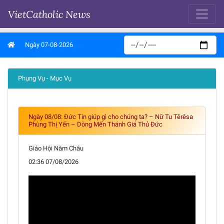
VietCatholic News
Ngày 07-08-2026
Phụng Vụ - Mục Vụ
Ngày 08/08: Đức Tin giúp gì cho chúng ta? – Nữ Tu Têrêsa
Phùng Thị Yến – Dòng Mến Thánh Giá Thủ Đức
Giáo Hội Năm Châu
02:36 07/08/2026