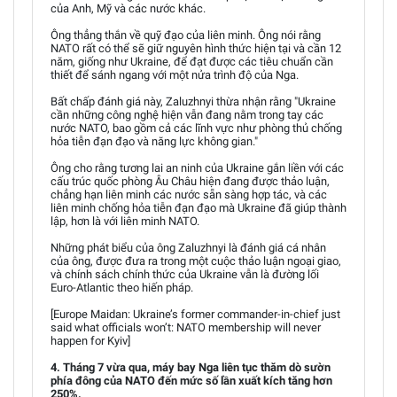
của Anh, Mỹ và các nước khác.
Ông thẳng thắn về quỹ đạo của liên minh. Ông nói rằng
NATO rất có thể sẽ giữ nguyên hình thức hiện tại và cần 12
năm, giống như Ukraine, để đạt được các tiêu chuẩn cần
thiết để sánh ngang với một nửa trình độ của Nga.
Bất chấp đánh giá này, Zaluzhnyi thừa nhận rằng "Ukraine
cần những công nghệ hiện vẫn đang nằm trong tay các
nước NATO, bao gồm cả các lĩnh vực như phòng thủ chống
hỏa tiễn đạn đạo và năng lực không gian."
Ông cho rằng tương lai an ninh của Ukraine gắn liền với các
cấu trúc quốc phòng Âu Châu hiện đang được thảo luận,
chẳng hạn liên minh các nước sẵn sàng hợp tác, và các
liên minh chống hỏa tiễn đạn đạo mà Ukraine đã giúp thành
lập, hơn là với liên minh NATO.
Những phát biểu của ông Zaluzhnyi là đánh giá cá nhân
của ông, được đưa ra trong một cuộc thảo luận ngoại giao,
và chính sách chính thức của Ukraine vẫn là đường lối
Euro-Atlantic theo hiến pháp.
[Europe Maidan: Ukraine’s former commander-in-chief just
said what officials won’t: NATO membership will never
happen for Kyiv]
4. Tháng 7 vừa qua, máy bay Nga liên tục thăm dò sườn
phía đông của NATO đến mức số lần xuất kích tăng hơn
250%.