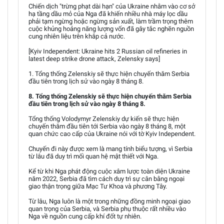
Chiến dịch "trừng phạt dài hạn" của Ukraine nhằm vào cơ sở
hạ tầng dầu mỏ của Nga đã khiến nhiều nhà máy lọc dầu
phải tạm ngừng hoặc ngừng sản xuất, làm trầm trọng thêm
cuộc khủng hoảng năng lượng vốn đã gây tắc nghẽn nguồn
cung nhiên liệu trên khắp cả nước.
[Kyiv Independent: Ukraine hits 2 Russian oil refineries in
latest deep strike drone attack, Zelensky says]
1. Tổng thống Zelenskiy sẽ thực hiện chuyến thăm Serbia
đầu tiên trong lịch sử vào ngày 8 tháng 8.
8. Tổng thống Zelenskiy sẽ thực hiện chuyến thăm Serbia
đầu tiên trong lịch sử vào ngày 8 tháng 8.
Tổng thống Volodymyr Zelenskiy dự kiến sẽ thực hiện
chuyến thăm đầu tiên tới Serbia vào ngày 8 tháng 8, một
quan chức cao cấp của Ukraine nói với tờ Kyiv Independent.
Chuyến đi này được xem là mang tính biểu tượng, vì Serbia
từ lâu đã duy trì mối quan hệ mật thiết với Nga.
Kể từ khi Nga phát động cuộc xâm lược toàn diện Ukraine
năm 2022, Serbia đã tìm cách duy trì sự cân bằng ngoại
giao thận trọng giữa Mạc Tư Khoa và phương Tây.
Từ lâu, Nga luôn là một trong những đồng minh ngoại giao
quan trọng của Serbia, và Serbia phụ thuộc rất nhiều vào
Nga về nguồn cung cấp khí đốt tự nhiên.