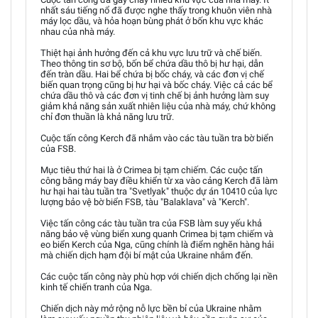
nhất sáu tiếng nổ đã được nghe thấy trong khuôn viên nhà
máy lọc dầu, và hỏa hoạn bùng phát ở bốn khu vực khác
nhau của nhà máy.
Thiệt hại ảnh hưởng đến cả khu vực lưu trữ và chế biến.
Theo thông tin sơ bộ, bốn bể chứa dầu thô bị hư hại, dẫn
đến tràn dầu. Hai bể chứa bị bốc cháy, và các đơn vị chế
biến quan trọng cũng bị hư hại và bốc cháy. Việc cả các bể
chứa dầu thô và các đơn vị tinh chế bị ảnh hưởng làm suy
giảm khả năng sản xuất nhiên liệu của nhà máy, chứ không
chỉ đơn thuần là khả năng lưu trữ.
Cuộc tấn công Kerch đã nhắm vào các tàu tuần tra bờ biển
của FSB.
Mục tiêu thứ hai là ở Crimea bị tạm chiếm. Các cuộc tấn
công bằng máy bay điều khiển từ xa vào cảng Kerch đã làm
hư hại hai tàu tuần tra "Svetlyak" thuộc dự án 10410 của lực
lượng bảo vệ bờ biển FSB, tàu "Balaklava" và "Kerch".
Việc tấn công các tàu tuần tra của FSB làm suy yếu khả
năng bảo vệ vùng biển xung quanh Crimea bị tạm chiếm và
eo biển Kerch của Nga, cũng chính là điểm nghẽn hàng hải
mà chiến dịch hạm đội bí mật của Ukraine nhắm đến.
Các cuộc tấn công này phù hợp với chiến dịch chống lại nền
kinh tế chiến tranh của Nga.
Chiến dịch này mở rộng nỗ lực bền bỉ của Ukraine nhằm