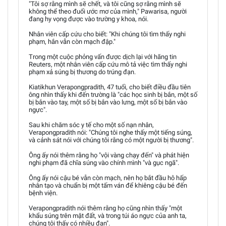
"Tôi sợ rằng mình sẽ chết, và tôi cũng sợ rằng mình sẽ
không thể theo đuổi ước mơ của mình," Pawarisa, người
đang hy vọng được vào trường y khoa, nói.
Nhân viên cấp cứu cho biết: "Khi chúng tôi tìm thấy nghi
phạm, hắn vẫn còn mạch đập."
Trong một cuộc phỏng vấn được dịch lại với hãng tin
Reuters, một nhân viên cấp cứu mô tả việc tìm thấy nghi
phạm xả súng bị thương do trúng đạn.
Kiatikhun Verapongpradith, 47 tuổi, cho biết điều đầu tiên
ông nhìn thấy khi đến trường là "các học sinh bị bắn, một số
bị bắn vào tay, một số bị bắn vào lưng, một số bị bắn vào
ngực".
Sau khi chăm sóc y tế cho một số nạn nhân,
Verapongpradith nói: "Chúng tôi nghe thấy một tiếng súng,
và cảnh sát nói với chúng tôi rằng có một người bị thương".
Ông ấy nói thêm rằng họ "vội vàng chạy đến" và phát hiện
nghi phạm đã chĩa súng vào chính mình "và gục ngã".
Ông ấy nói cậu bé vẫn còn mạch, nên họ bắt đầu hô hấp
nhân tạo và chuẩn bị một tấm ván để khiêng cậu bé đến
bệnh viện.
Verapongpradith nói thêm rằng họ cũng nhìn thấy "một
khẩu súng trên mặt đất, và trong túi áo ngực của anh ta,
chúng tôi thấy có nhiều đạn".