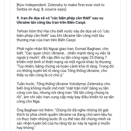
[Kyiv Independent: Zelensky to make first-ever visit to
Serbia on Aug. 8, source says]
9. Iran đe dọa sẽ có "các biện pháp cần thiết" sau vụ
Ukraine tấn công tàu Iran trên Biển Caspi.
Tehran hôm thứ Hai cho biết nước này đe dọa sẽ có "các
biện pháp cần thiết" sau khi Ukraine tấn công một tàu
thương mại của Iran trên Biển Caspi.
Phát ngôn nhân Bộ Ngoại giao Iran, Esmail Baghaei, cho
biết: "Các quan chức Ukraine... nhấn mạnh rằng vụ việc là
ngoài ý muốn", đề cập đến vụ tấn công ngày 25 tháng 7
khiến một binh sĩ thiệt mạng và một người khác bị thương.
"Tuy nhiên, bằng chứng và hoàn cảnh khá rõ ràng. Trong đó
có những tuyên bố rõ ràng của Tổng thống Ukraine, cho
thấy vụ tấn công là có chủ ý."
Tuần trước, Tổng thống Ukraine Volodymyr Zelenskiy cho
biết ông không muốn mở một "mặt trận mới" bằng vụ tấn
công con tàu, nhưng nói rằng Iran "đã tấn công chúng ta
rồi", ám chỉ việc Iran cung cấp máy bay điều khiển từ xa tấn
công cho Nga.
Ông Baghaei nói thêm: "Chúng tôi đã nghe những lời giải
thích từ phía chính quyền Ukraine và đang chờ xem liệu họ
có thực hiện những bước đi cụ thể nào để chứng minh và
xác nhận tuyên bố của họ rằng tội ác này là ngoài ý muốn
hay không."