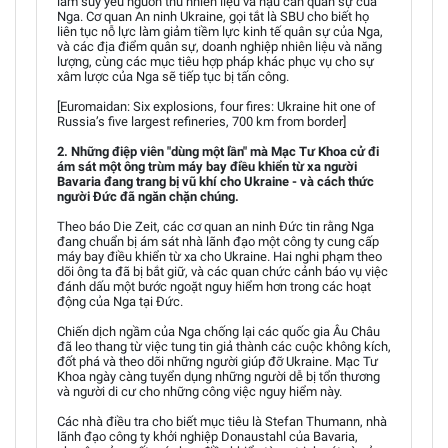
làm suy yếu nguồn thu nhiên liệu và hậu cần quân sự của
Nga. Cơ quan An ninh Ukraine, gọi tắt là SBU cho biết họ
liên tục nỗ lực làm giảm tiềm lực kinh tế quân sự của Nga,
và các địa điểm quân sự, doanh nghiệp nhiên liệu và năng
lượng, cùng các mục tiêu hợp pháp khác phục vụ cho sự
xâm lược của Nga sẽ tiếp tục bị tấn công.
[Euromaidan: Six explosions, four fires: Ukraine hit one of
Russia’s five largest refineries, 700 km from border]
2. Những điệp viên "dùng một lần" mà Mạc Tư Khoa cử đi
ám sát một ông trùm máy bay điều khiển từ xa người
Bavaria đang trang bị vũ khí cho Ukraine - và cách thức
người Đức đã ngăn chặn chúng.
Theo báo Die Zeit, các cơ quan an ninh Đức tin rằng Nga
đang chuẩn bị ám sát nhà lãnh đạo một công ty cung cấp
máy bay điều khiển từ xa cho Ukraine. Hai nghi phạm theo
dõi ông ta đã bị bắt giữ, và các quan chức cảnh báo vụ việc
đánh dấu một bước ngoặt nguy hiểm hơn trong các hoạt
động của Nga tại Đức.
Chiến dịch ngầm của Nga chống lại các quốc gia Âu Châu
đã leo thang từ việc tung tin giả thành các cuộc không kích,
đốt phá và theo dõi những người giúp đỡ Ukraine. Mạc Tư
Khoa ngày càng tuyển dụng những người dễ bị tổn thương
và người di cư cho những công việc nguy hiểm này.
Các nhà điều tra cho biết mục tiêu là Stefan Thumann, nhà
lãnh đạo công ty khởi nghiệp Donaustahl của Bavaria,