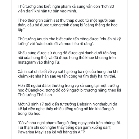
Thủ tướng cho biết, nghi phạm xả súng vẫn còn "hơn 30
viên đạn" khi hắn tự bắn vào mình.
Theo thông tin cảnh sát thu thập được từ một người bạn
thân, cậu bé được tường trình đang bị "căng thẳng do học
tập".
Thủ tướng Anutin cho biết cuộc tấn công được "chuẩn bị kỹ
lưỡng" với "các bước đi và mục tiêu rõ ràng".
Khẩu súng được sử dụng đã được ghi danh dưới tên ông
nội của hung thủ, và đã được hung thủ khoe khoang trên
Instagram vào tháng Tư.
Cảnh sát chỉ biết về vụ sát hại ông bà nội của hung thủ khi
khám xét nhà hắn sau vụ tấn công và tìm thấy hai thi thể.
Hơn 30 người đã bị thương trong vụ xả súng tại một trường
học ở Bangkok, trong đó có 9 người bị thương nặng, theo lời
Thủ tướng Thái Lan.
Một nữ sinh 17 tuổi đến từ trường Debsirin Nonthaburi đã
kể lại việc nghe thấy nhiều tiếng súng nổ lớn khi đang ở
trong lớp học.
"Có vẻ như nghi phạm đang ở tầng ngay phía trên chúng tôi.
Tôi thậm chí còn nghe thấy tiếng đạn găm xuống sàn",
Pawarisa Maylissa kể với hãng tin AFP.