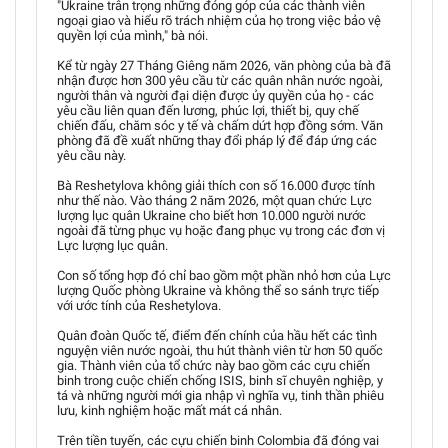
"Ukraine trân trọng những đóng góp của các thành viên
ngoại giao và hiểu rõ trách nhiệm của họ trong việc bảo vệ
quyền lợi của mình," bà nói.
Kể từ ngày 27 Tháng Giêng năm 2026, văn phòng của bà đã
nhận được hơn 300 yêu cầu từ các quân nhân nước ngoài,
người thân và người đại diện được ủy quyền của họ - các
yêu cầu liên quan đến lương, phúc lợi, thiết bị, quy chế
chiến đấu, chăm sóc y tế và chấm dứt hợp đồng sớm. Văn
phòng đã đề xuất những thay đổi pháp lý để đáp ứng các
yêu cầu này.
Bà Reshetylova không giải thích con số 16.000 được tính
như thế nào. Vào tháng 2 năm 2026, một quan chức Lực
lượng lục quân Ukraine cho biết hơn 10.000 người nước
ngoài đã từng phục vụ hoặc đang phục vụ trong các đơn vị
Lực lượng lục quân.
Con số tổng hợp đó chỉ bao gồm một phần nhỏ hơn của Lực
lượng Quốc phòng Ukraine và không thể so sánh trực tiếp
với ước tính của Reshetylova.
Quân đoàn Quốc tế, điểm đến chính của hầu hết các tình
nguyện viên nước ngoài, thu hút thành viên từ hơn 50 quốc
gia. Thành viên của tổ chức này bao gồm các cựu chiến
binh trong cuộc chiến chống ISIS, binh sĩ chuyên nghiệp, y
tá và những người mới gia nhập vì nghĩa vụ, tinh thần phiêu
lưu, kinh nghiệm hoặc mất mát cá nhân.
Trên tiền tuyến, các cựu chiến binh Colombia đã đóng vai