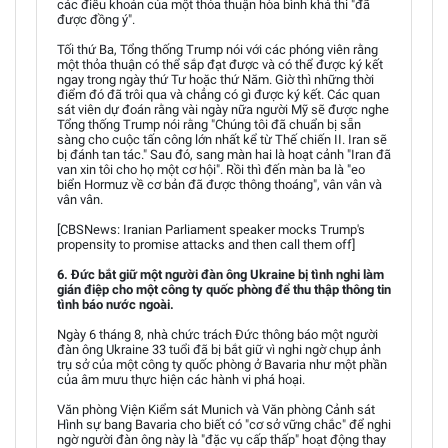
các điều khoản của một thỏa thuận hòa bình khả thi "đã
được đồng ý".
Tối thứ Ba, Tổng thống Trump nói với các phóng viên rằng
một thỏa thuận có thể sắp đạt được và có thể được ký kết
ngay trong ngày thứ Tư hoặc thứ Năm. Giờ thì những thời
điểm đó đã trôi qua và chẳng có gì được ký kết. Các quan
sát viên dự đoán rằng vài ngày nữa người Mỹ sẽ được nghe
Tổng thống Trump nói rằng "Chúng tôi đã chuẩn bị sẵn
sàng cho cuộc tấn công lớn nhất kể từ Thế chiến II. Iran sẽ
bị đánh tan tác." Sau đó, sang màn hai là hoạt cảnh "Iran đã
van xin tôi cho họ một cơ hội". Rồi thì đến màn ba là "eo
biển Hormuz về cơ bản đã được thông thoáng", vân vân và
vân vân.
[CBSNews: Iranian Parliament speaker mocks Trump's
propensity to promise attacks and then call them off]
6. Đức bắt giữ một người đàn ông Ukraine bị tình nghi làm
gián điệp cho một công ty quốc phòng để thu thập thông tin
tình báo nước ngoài.
Ngày 6 tháng 8, nhà chức trách Đức thông báo một người
đàn ông Ukraine 33 tuổi đã bị bắt giữ vì nghi ngờ chụp ảnh
trụ sở của một công ty quốc phòng ở Bavaria như một phần
của âm mưu thực hiện các hành vi phá hoại.
Văn phòng Viện Kiểm sát Munich và Văn phòng Cảnh sát
Hình sự bang Bavaria cho biết có "cơ sở vững chắc" để nghi
ngờ người đàn ông này là "đặc vụ cấp thấp" hoạt động thay