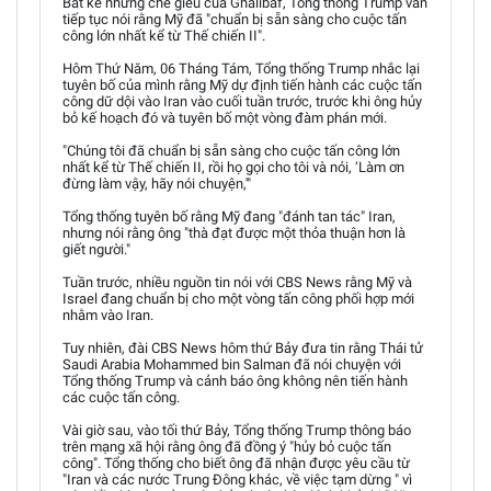
Bất kể những chế giễu của Ghalibaf, Tổng thống Trump vẫn
tiếp tục nói rằng Mỹ đã "chuẩn bị sẵn sàng cho cuộc tấn
công lớn nhất kể từ Thế chiến II".
Hôm Thứ Năm, 06 Tháng Tám, Tổng thống Trump nhắc lại
tuyên bố của mình rằng Mỹ dự định tiến hành các cuộc tấn
công dữ dội vào Iran vào cuối tuần trước, trước khi ông hủy
bỏ kế hoạch đó và tuyên bố một vòng đàm phán mới.
"Chúng tôi đã chuẩn bị sẵn sàng cho cuộc tấn công lớn
nhất kể từ Thế chiến II, rồi họ gọi cho tôi và nói, ‘Làm ơn
đừng làm vậy, hãy nói chuyện,'"
Tổng thống tuyên bố rằng Mỹ đang "đánh tan tác" Iran,
nhưng nói rằng ông "thà đạt được một thỏa thuận hơn là
giết người."
Tuần trước, nhiều nguồn tin nói với CBS News rằng Mỹ và
Israel đang chuẩn bị cho một vòng tấn công phối hợp mới
nhằm vào Iran.
Tuy nhiên, đài CBS News hôm thứ Bảy đưa tin rằng Thái tử
Saudi Arabia Mohammed bin Salman đã nói chuyện với
Tổng thống Trump và cảnh báo ông không nên tiến hành
các cuộc tấn công.
Vài giờ sau, vào tối thứ Bảy, Tổng thống Trump thông báo
trên mạng xã hội rằng ông đã đồng ý "hủy bỏ cuộc tấn
công". Tổng thống cho biết ông đã nhận được yêu cầu từ
"Iran và các nước Trung Đông khác, về việc tạm dừng " vì