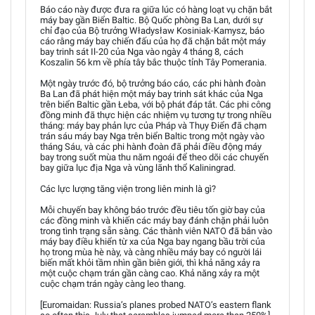
Báo cáo này được đưa ra giữa lúc có hàng loạt vụ chặn bắt
máy bay gần Biển Baltic. Bộ Quốc phòng Ba Lan, dưới sự
chỉ đạo của Bộ trưởng Władysław Kosiniak-Kamysz, báo
cáo rằng máy bay chiến đấu của họ đã chặn bắt một máy
bay trinh sát Il-20 của Nga vào ngày 4 tháng 8, cách
Koszalin 56 km về phía tây bắc thuộc tỉnh Tây Pomerania.
Một ngày trước đó, bộ trưởng báo cáo, các phi hành đoàn
Ba Lan đã phát hiện một máy bay trinh sát khác của Nga
trên biển Baltic gần Łeba, với bộ phát đáp tắt. Các phi công
đồng minh đã thực hiện các nhiệm vụ tương tự trong nhiều
tháng: máy bay phản lực của Pháp và Thụy Điển đã chạm
trán sáu máy bay Nga trên biển Baltic trong một ngày vào
tháng Sáu, và các phi hành đoàn đã phải điều động máy
bay trong suốt mùa thu năm ngoái để theo dõi các chuyến
bay giữa lục địa Nga và vùng lãnh thổ Kaliningrad.
Các lực lượng tăng viện trong liên minh là gì?
Mỗi chuyến bay không báo trước đều tiêu tốn giờ bay của
các đồng minh và khiến các máy bay đánh chặn phải luôn
trong tình trạng sẵn sàng. Các thành viên NATO đã bắn vào
máy bay điều khiển từ xa của Nga bay ngang bầu trời của
họ trong mùa hè này, và càng nhiều máy bay có người lái
biến mất khỏi tầm nhìn gần biên giới, thì khả năng xảy ra
một cuộc chạm trán gần càng cao. Khả năng xảy ra một
cuộc chạm trán ngày càng leo thang.
[Euromaidan: Russia’s planes probed NATO’s eastern flank