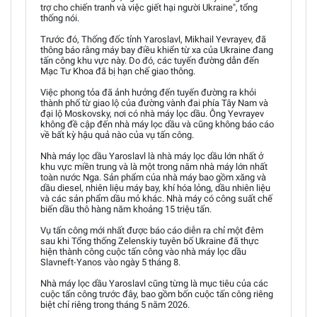
trợ cho chiến tranh và việc giết hại người Ukraine", tổng
thống nói.
Trước đó, Thống đốc tỉnh Yaroslavl, Mikhail Yevrayev, đã
thông báo rằng máy bay điều khiển từ xa của Ukraine đang
tấn công khu vực này. Do đó, các tuyến đường dẫn đến
Mạc Tư Khoa đã bị hạn chế giao thông.
Việc phong tỏa đã ảnh hưởng đến tuyến đường ra khỏi
thành phố từ giao lộ của đường vành đai phía Tây Nam và
đại lộ Moskovsky, nơi có nhà máy lọc dầu. Ông Yevrayev
không đề cập đến nhà máy lọc dầu và cũng không báo cáo
về bất kỳ hậu quả nào của vụ tấn công.
Nhà máy lọc dầu Yaroslavl là nhà máy lọc dầu lớn nhất ở
khu vực miền trung và là một trong năm nhà máy lớn nhất
toàn nước Nga. Sản phẩm của nhà máy bao gồm xăng và
dầu diesel, nhiên liệu máy bay, khí hóa lỏng, dầu nhiên liệu
và các sản phẩm dầu mỏ khác. Nhà máy có công suất chế
biến dầu thô hàng năm khoảng 15 triệu tấn.
Vụ tấn công mới nhất được báo cáo diễn ra chỉ một đêm
sau khi Tổng thống Zelenskiy tuyên bố Ukraine đã thực
hiện thành công cuộc tấn công vào nhà máy lọc dầu
Slavneft-Yanos vào ngày 5 tháng 8.
Nhà máy lọc dầu Yaroslavl cũng từng là mục tiêu của các
cuộc tấn công trước đây, bao gồm bốn cuộc tấn công riêng
biệt chỉ riêng trong tháng 5 năm 2026.