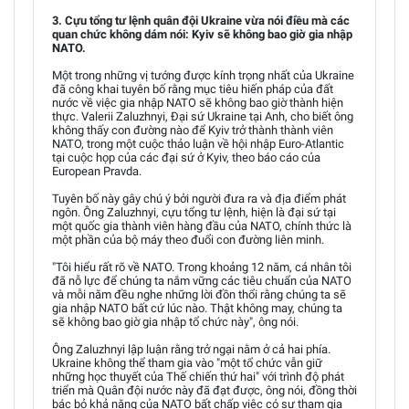
3. Cựu tổng tư lệnh quân đội Ukraine vừa nói điều mà các
quan chức không dám nói: Kyiv sẽ không bao giờ gia nhập
NATO.
Một trong những vị tướng được kính trọng nhất của Ukraine
đã công khai tuyên bố rằng mục tiêu hiến pháp của đất
nước về việc gia nhập NATO sẽ không bao giờ thành hiện
thực. Valerii Zaluzhnyi, Đại sứ Ukraine tại Anh, cho biết ông
không thấy con đường nào để Kyiv trở thành thành viên
NATO, trong một cuộc thảo luận về hội nhập Euro-Atlantic
tại cuộc họp của các đại sứ ở Kyiv, theo báo cáo của
European Pravda.
Tuyên bố này gây chú ý bởi người đưa ra và địa điểm phát
ngôn. Ông Zaluzhnyi, cựu tổng tư lệnh, hiện là đại sứ tại
một quốc gia thành viên hàng đầu của NATO, chính thức là
một phần của bộ máy theo đuổi con đường liên minh.
"Tôi hiểu rất rõ về NATO. Trong khoảng 12 năm, cá nhân tôi
đã nỗ lực để chúng ta nắm vững các tiêu chuẩn của NATO
và mỗi năm đều nghe những lời đồn thổi rằng chúng ta sẽ
gia nhập NATO bất cứ lúc nào. Thật không may, chúng ta
sẽ không bao giờ gia nhập tổ chức này", ông nói.
Ông Zaluzhnyi lập luận rằng trở ngại nằm ở cả hai phía.
Ukraine không thể tham gia vào "một tổ chức vẫn giữ
những học thuyết của Thế chiến thứ hai" với trình độ phát
triển mà Quân đội nước này đã đạt được, ông nói, đồng thời
bác bỏ khả năng của NATO bất chấp việc có sự tham gia