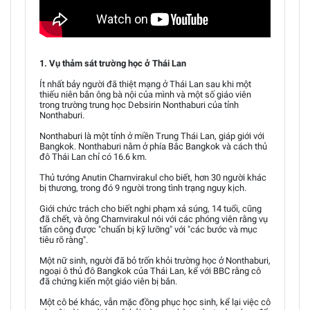
1. Vụ thảm sát trường học ở Thái Lan
Ít nhất bảy người đã thiệt mạng ở Thái Lan sau khi một
thiếu niên bắn ông bà nội của mình và một số giáo viên
trong trường trung học Debsirin Nonthaburi của tỉnh
Nonthaburi.
Nonthaburi là một tỉnh ở miền Trung Thái Lan, giáp giới với
Bangkok. Nonthaburi nằm ở phía Bắc Bangkok và cách thủ
đô Thái Lan chỉ có 16.6 km.
Thủ tướng Anutin Charnvirakul cho biết, hơn 30 người khác
bị thương, trong đó 9 người trong tình trạng nguy kịch.
Giới chức trách cho biết nghi phạm xả súng, 14 tuổi, cũng
đã chết, và ông Charnvirakul nói với các phóng viên rằng vụ
tấn công được "chuẩn bị kỹ lưỡng" với "các bước và mục
tiêu rõ ràng".
Một nữ sinh, người đã bỏ trốn khỏi trường học ở Nonthaburi,
ngoại ô thủ đô Bangkok của Thái Lan, kể với BBC rằng cô
đã chứng kiến một giáo viên bị bắn.
Một cô bé khác, vẫn mặc đồng phục học sinh, kể lại việc cô