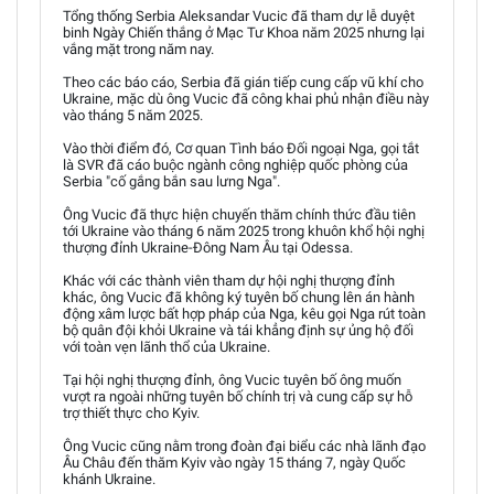
Tổng thống Serbia Aleksandar Vucic đã tham dự lễ duyệt
binh Ngày Chiến thắng ở Mạc Tư Khoa năm 2025 nhưng lại
vắng mặt trong năm nay.
Theo các báo cáo, Serbia đã gián tiếp cung cấp vũ khí cho
Ukraine, mặc dù ông Vucic đã công khai phủ nhận điều này
vào tháng 5 năm 2025.
Vào thời điểm đó, Cơ quan Tình báo Đối ngoại Nga, gọi tắt
là SVR đã cáo buộc ngành công nghiệp quốc phòng của
Serbia "cố gắng bắn sau lưng Nga".
Ông Vucic đã thực hiện chuyến thăm chính thức đầu tiên
tới Ukraine vào tháng 6 năm 2025 trong khuôn khổ hội nghị
thượng đỉnh Ukraine-Đông Nam Âu tại Odessa.
Khác với các thành viên tham dự hội nghị thượng đỉnh
khác, ông Vucic đã không ký tuyên bố chung lên án hành
động xâm lược bất hợp pháp của Nga, kêu gọi Nga rút toàn
bộ quân đội khỏi Ukraine và tái khẳng định sự ủng hộ đối
với toàn vẹn lãnh thổ của Ukraine.
Tại hội nghị thượng đỉnh, ông Vucic tuyên bố ông muốn
vượt ra ngoài những tuyên bố chính trị và cung cấp sự hỗ
trợ thiết thực cho Kyiv.
Ông Vucic cũng nằm trong đoàn đại biểu các nhà lãnh đạo
Âu Châu đến thăm Kyiv vào ngày 15 tháng 7, ngày Quốc
khánh Ukraine.