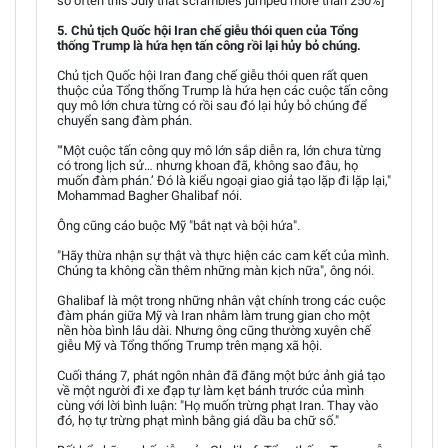
so often this July that scrambles jumped more than 250%]
5. Chủ tịch Quốc hội Iran chế giễu thói quen của Tổng
thống Trump là hứa hẹn tấn công rồi lại hủy bỏ chúng.
Chủ tịch Quốc hội Iran đang chế giễu thói quen rất quen
thuộc của Tổng thống Trump là hứa hẹn các cuộc tấn công
quy mô lớn chưa từng có rồi sau đó lại hủy bỏ chúng để
chuyển sang đàm phán.
"‘Một cuộc tấn công quy mô lớn sắp diễn ra, lớn chưa từng
có trong lịch sử… nhưng khoan đã, không sao đâu, họ
muốn đàm phán.’ Đó là kiểu ngoại giao giả tạo lặp đi lặp lại,"
Mohammad Bagher Ghalibaf nói.
Ông cũng cáo buộc Mỹ "bắt nạt và bội hứa".
"Hãy thừa nhận sự thật và thực hiện các cam kết của mình.
Chúng ta không cần thêm những màn kịch nữa", ông nói.
Ghalibaf là một trong những nhân vật chính trong các cuộc
đàm phán giữa Mỹ và Iran nhằm làm trung gian cho một
nền hòa bình lâu dài. Nhưng ông cũng thường xuyên chế
giễu Mỹ và Tổng thống Trump trên mạng xã hội.
Cuối tháng 7, phát ngôn nhân đã đăng một bức ảnh giả tạo
về một người đi xe đạp tự làm kẹt bánh trước của mình
cùng với lời bình luận: "Họ muốn trừng phạt Iran. Thay vào
đó, họ tự trừng phạt mình bằng giá dầu ba chữ số."