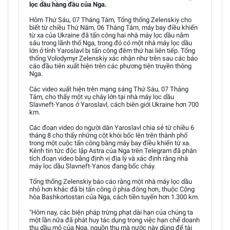
lọc dầu hàng đầu của Nga.
Hôm Thứ Sáu, 07 Tháng Tám, Tổng thống Zelenskiy cho
biết từ chiều Thứ Năm, 06 Tháng Tám, máy bay điều khiển
từ xa của Ukraine đã tấn công hai nhà máy lọc dầu nằm
sâu trong lãnh thổ Nga, trong đó có một nhà máy lọc dầu
lớn ở tỉnh Yaroslavl bị tấn công đêm thứ hai liên tiếp. Tổng
thống Volodymyr Zelenskiy xác nhận như trên sau các báo
cáo đầu tiên xuất hiện trên các phương tiện truyền thông
Nga.
Các video xuất hiện trên mạng sáng Thứ Sáu, 07 Tháng
Tám, cho thấy một vụ cháy lớn tại nhà máy lọc dầu
Slavneft-Yanos ở Yaroslavl, cách biên giới Ukraine hơn 700
km.
Các đoạn video do người dân Yaroslavl chia sẻ từ chiều 6
tháng 8 cho thấy những cột khói bốc lên trên thành phố
trong một cuộc tấn công bằng máy bay điều khiển từ xa.
Kênh tin tức độc lập Astra của Nga trên Telegram đã phân
tích đoạn video bằng định vị địa lý và xác định rằng nhà
máy lọc dầu Slavneft-Yanos đang bốc cháy.
Tổng thống Zelenskiy báo cáo rằng một nhà máy lọc dầu
nhỏ hơn khác đã bị tấn công ở phía đông hơn, thuộc Cộng
hòa Bashkortostan của Nga, cách tiền tuyến hơn 1.300 km.
"Hôm nay, các biện pháp trừng phạt dài hạn của chúng ta
một lần nữa đã phát huy tác dụng trong việc hạn chế doanh
thu dầu mỏ của Nga, nguồn thu mà nước này dùng để tài