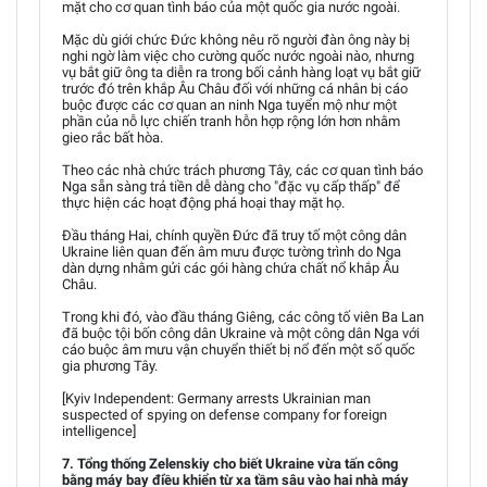
mặt cho cơ quan tình báo của một quốc gia nước ngoài.
Mặc dù giới chức Đức không nêu rõ người đàn ông này bị
nghi ngờ làm việc cho cường quốc nước ngoài nào, nhưng
vụ bắt giữ ông ta diễn ra trong bối cảnh hàng loạt vụ bắt giữ
trước đó trên khắp Âu Châu đối với những cá nhân bị cáo
buộc được các cơ quan an ninh Nga tuyển mộ như một
phần của nỗ lực chiến tranh hỗn hợp rộng lớn hơn nhằm
gieo rắc bất hòa.
Theo các nhà chức trách phương Tây, các cơ quan tình báo
Nga sẵn sàng trả tiền dễ dàng cho "đặc vụ cấp thấp" để
thực hiện các hoạt động phá hoại thay mặt họ.
Đầu tháng Hai, chính quyền Đức đã truy tố một công dân
Ukraine liên quan đến âm mưu được tường trình do Nga
dàn dựng nhằm gửi các gói hàng chứa chất nổ khắp Âu
Châu.
Trong khi đó, vào đầu tháng Giêng, các công tố viên Ba Lan
đã buộc tội bốn công dân Ukraine và một công dân Nga với
cáo buộc âm mưu vận chuyển thiết bị nổ đến một số quốc
gia phương Tây.
[Kyiv Independent: Germany arrests Ukrainian man
suspected of spying on defense company for foreign
intelligence]
7. Tổng thống Zelenskiy cho biết Ukraine vừa tấn công
bằng máy bay điều khiển từ xa tầm sâu vào hai nhà máy