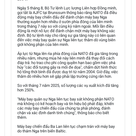
Ngày 5 tháng 8, Bộ Tư lệnh Lực lượng Liên hợp Đồng minh,
gọi tắt là AJFC tại Brunssum thông báo rằng NATO đã điều
động máy bay chiến đấu để đánh chặn máy bay Nga
thường xuyên hơn nhiều ở sườn phía đông của liên minh
trong tháng 7 này so với cùng kỳ năm ngoái. Mỗi lần điều
động là một nỗ lực để đánh chặn một máy bay không xác
định. Bộ tư lệnh này cho rằng sự gia tăng này có liên quan
đến việc máy bay quân sự Nga liên tục thăm dò vùng biên
giới không phận của liên minh.
Áp lực từ Nga lên rìa phía đông của NATO đã gia tăng trong
nhiều năm, nhưng mùa hè này liên minh đã thay đổi cách
đáp trả: họ trao cho phi công quyền hạn bao gồm việc phá
hủy "các đối tượng gây ra mối đe dọa", chấm dứt hình thức
hộ tống thời bình đã được duy trì từ năm 2004. Giờ đây, việc
thăm dò nhiều hơn sẽ gặp phải lập trường cứng rắn hơn.
So với tháng 7 năm 2025, số lượng các vụ xuất kích đã tăng
hơn 250%.
"Máy bay quân sự Nga liên tục bay sát không phận NATO
mà không có kế hoạch bay và tín hiệu bộ phát đáp, khiến
các máy bay chiến đấu của chúng ta phải phóng, đánh
chặn và xác định danh tính chúng", thông báo cho biết
thêm.
Máy bay chiến đấu Ba Lan liên tục chạm trán với máy bay
do thám Nga trên biển Baltic.