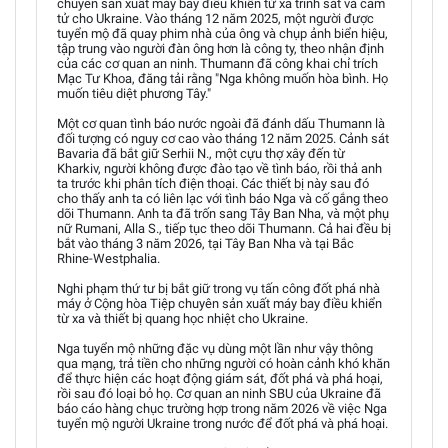
chuyên sản xuất máy bay điều khiển từ xa trinh sát và cảm
tử cho Ukraine. Vào tháng 12 năm 2025, một người được
tuyển mộ đã quay phim nhà của ông và chụp ảnh biển hiệu,
tập trung vào người đàn ông hơn là công ty, theo nhận định
của các cơ quan an ninh. Thumann đã công khai chỉ trích
Mạc Tư Khoa, đăng tải rằng "Nga không muốn hòa bình. Họ
muốn tiêu diệt phương Tây."
Một cơ quan tình báo nước ngoài đã đánh dấu Thumann là
đối tượng có nguy cơ cao vào tháng 12 năm 2025. Cảnh sát
Bavaria đã bắt giữ Serhii N., một cựu thợ xây đến từ
Kharkiv, người không được đào tạo về tình báo, rồi thả anh
ta trước khi phân tích điện thoại. Các thiết bị này sau đó
cho thấy anh ta có liên lạc với tình báo Nga và cố gắng theo
dõi Thumann. Anh ta đã trốn sang Tây Ban Nha, và một phụ
nữ Rumani, Alla S., tiếp tục theo dõi Thumann. Cả hai đều bị
bắt vào tháng 3 năm 2026, tại Tây Ban Nha và tại Bắc
Rhine-Westphalia.
Nghi phạm thứ tư bị bắt giữ trong vụ tấn công đốt phá nhà
máy ở Cộng hòa Tiệp chuyên sản xuất máy bay điều khiển
từ xa và thiết bị quang học nhiệt cho Ukraine.
Nga tuyển mộ những đặc vụ dùng một lần như vậy thông
qua mạng, trả tiền cho những người có hoàn cảnh khó khăn
để thực hiện các hoạt động giám sát, đốt phá và phá hoại,
rồi sau đó loại bỏ họ. Cơ quan an ninh SBU của Ukraine đã
báo cáo hàng chục trường hợp trong năm 2026 về việc Nga
tuyển mộ người Ukraine trong nước để đốt phá và phá hoại.