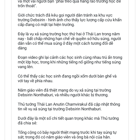
và một vài người bạn "phải trèo qua hàng rào trường học để
trốn thoát".
Giới chức trách đã kêu gọi người dân tránh xa khu vực
trường Debsirin - hình ảnh cho thấy lực lượng cấp cứu khẩn
cấp đang có mặt tại hiện trường.
Đây là vụ xả súng trường học thứ hai ở Thái Lan trong năm
nay - bất chấp những hạn chế về quyền sở hữu súng, người
dân vẫn có thể mua súng ở đây một cách tương đối dễ
dàng
Đoạn video ghi lại cảnh các học sinh cùng nhau trú ẩn trong
một lớp học, trong khi những tiếng nổ giống như tiếng súng
vang lên.
Có thể thấy các học sinh đang ngồi xổm dưới bàn ghế và
với tay về phía nhau.
Năm giáo viên đã thiệt mạng do vụ xả súng tại trường
Debsirin Nonthaburi, và nhiều người khác bị thương.
Thủ tướng Thái Lan Anutin Charnvirakul đã cập nhật thông
tin về vụ xả súng tại trường Debsirin Nonthaburi.
Dưới đây là một số chi tiết quan trọng khác mà Thủ tướng
đã chia sẻ:
Tổng cộng có bảy người thiệt mạng trước khi tay súng tự
sát; trong đó có năm giáo viên và ông bà nội của hắn.