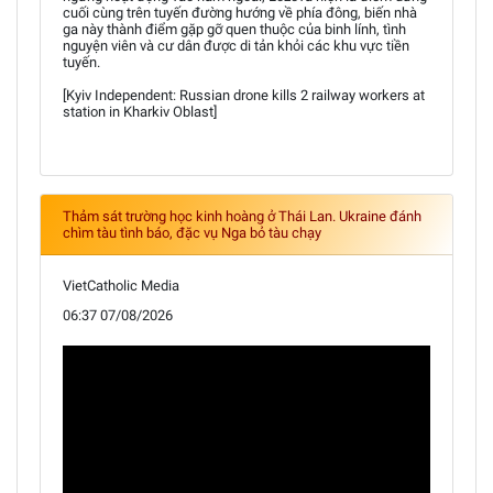
cuối cùng trên tuyến đường hướng về phía đông, biến nhà
ga này thành điểm gặp gỡ quen thuộc của binh lính, tình
nguyện viên và cư dân được di tản khỏi các khu vực tiền
tuyến.
[Kyiv Independent: Russian drone kills 2 railway workers at
station in Kharkiv Oblast]
Thảm sát trường học kinh hoàng ở Thái Lan. Ukraine đánh
chìm tàu tình báo, đặc vụ Nga bỏ tàu chạy
VietCatholic Media
06:37 07/08/2026