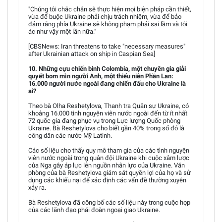
"Chúng tôi chắc chắn sẽ thực hiện mọi biện pháp cần thiết,
vừa để buộc Ukraine phải chịu trách nhiệm, vừa để bảo
đảm rằng phía Ukraine sẽ không phạm phải sai lầm và tội
ác như vậy một lần nữa."
[CBSNews: Iran threatens to take "necessary measures"
after Ukrainian attack on ship in Caspian Sea]
10. Những cựu chiến binh Colombia, một chuyên gia giải
quyết bom mìn người Anh, một thiếu niên Phần Lan:
16.000 người nước ngoài đang chiến đấu cho Ukraine là
ai?
Theo bà Olha Reshetylova, Thanh tra Quân sự Ukraine, có
khoảng 16.000 tình nguyện viên nước ngoài đến từ ít nhất
72 quốc gia đang phục vụ trong Lực lượng Quốc phòng
Ukraine. Bà Reshetylova cho biết gần 40% trong số đó là
công dân các nước Mỹ Latinh.
Các số liệu cho thấy quy mô tham gia của các tình nguyện
viên nước ngoài trong quân đội Ukraine khi cuộc xâm lược
của Nga gây áp lực lên nguồn nhân lực của Ukraine. Văn
phòng của bà Reshetylova giám sát quyền lợi của họ và sử
dụng các khiếu nại để xác định các vấn đề thường xuyên
xảy ra.
Bà Reshetylova đã công bố các số liệu này trong cuộc họp
của các lãnh đạo phái đoàn ngoại giao Ukraine.