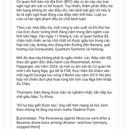
Cơ quan tình báo nội địa Đức (BfV) xếp vụ án này vào loại
nghi ngờ ám sát có kế hoạch. Tuy nhiên, thẩm phán điều tra
liên bang không tin vào điều đó, nên lệnh bắt giữ chỉ nêu lý
do là nghi ngờ hoạt động của điệp viên tình báo. Luật sư
của cả hai nghi phạm đều từ chối bình luận.
Theo các nhà điều tra, một công ty sản xuất vũ khí thứ hai
của Đức được tường trình đang nằm trong tầm ngắm của
tình báo Nga. Vào ngày 11 tháng 6, các sĩ quan Serbia đã
chặn một chiếc xe tải chở chất nổ được giấu kín trong các
hộp trái cây, dường như đang trên đường đến Bavaria, quê
hương của Donaustahl, Quantum Systems và Helsing.
Mối đe dọa này không phải là ngẫu nhiên: các điệp viên đã
theo dõi giám đốc điều hành của Rheinmetall, Armin
Papperger, vào năm 2024, và một vụ ám sát do Cơ quan An
ninh Liên bang Nga, gọi tắt là FSB, thực hiện đã nhắm vào
một người Georgia lưu vong ở Berlin vào năm 2019. Nó phù
hợp với chiến dịch phá hoại rộng lớn hơn của Nga trên khắp
Âu Châu.
Thumann, hiện đang được bảo vệ nghiêm nhặt, vẫn tiếp tục
chế giễu Mạc Tư Khoa:
"Đố tụi bay giết được tao," ông viết trên mạng xã hội, kèm
theo những lời lăng mạ trùm mafia Vladimir Putin
[Euromaidan: The throwaway agents Moscow sent after a
Bavarian drone boss arming Ukraine—and how Germany
stopped them]