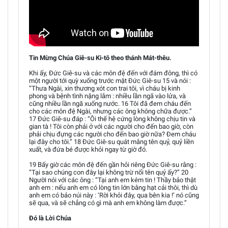
Tin Mừng Chúa Giê-su Ki-tô theo thánh Mát-thêu.
Khi ấy, Đức Giê-su và các môn đệ đến với đám đông, thì có
một người tới quỳ xuống trước mặt Đức Giê-su 15 và nói :
“Thưa Ngài, xin thương xót con trai tôi, vì cháu bị kinh
phong và bệnh tình nặng lắm : nhiều lần ngã vào lửa, và
cũng nhiều lần ngã xuống nước. 16 Tôi đã đem cháu đến
cho các môn đệ Ngài, nhưng các ông không chữa được.”
17 Đức Giê-su đáp : “Ôi thế hệ cứng lòng không chịu tin và
gian tà ! Tôi còn phải ở với các người cho đến bao giờ, còn
phải chịu đựng các người cho đến bao giờ nữa? Đem cháu
lại đây cho tôi.” 18 Đức Giê-su quát mắng tên quỷ, quỷ liền
xuất, và đứa bé được khỏi ngay từ giờ đó.
19 Bấy giờ các môn đệ đến gần hỏi riêng Đức Giê-su rằng :
“Tại sao chúng con đây lại không trừ nổi tên quỷ ấy?” 20
Người nói với các ông : “Tại anh em kém tin ! Thầy bảo thật
anh em : nếu anh em có lòng tin lớn bằng hạt cải thôi, thì dù
anh em có bảo núi này : ‘Rời khỏi đây, qua bên kia !’ nó cũng
sẽ qua, và sẽ chẳng có gì mà anh em không làm được.”
Đó là Lời Chúa