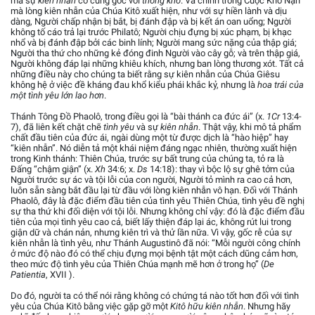
mà sự
kiên nhẫn
có cùng gốc với
thống khổ
. Và chính trong Cuộc Khổ Nạn
mà lòng kiên nhẫn của Chúa Kitô xuất hiện, như với sự hiền lành và dịu
dàng, Người chấp nhận bị bắt, bị đánh đập và bị kết án oan uổng; Người
không tố cáo trả lại trước Philatô; Người chịu đựng bị xúc phạm, bị khạc
nhổ và bị đánh đập bởi các binh lính; Người mang sức nặng của thập giá;
Người tha thứ cho những kẻ đóng đinh Người vào cây gỗ; và trên thập giá,
Người không đáp lại những khiêu khích, nhưng ban lòng thương xót. Tất cả
những điều này cho chúng ta biết rằng sự kiên nhẫn của Chúa Giêsu
không hệ ở việc đề kháng đau khổ kiểu phái khắc kỷ, nhưng là
hoa trái của
một tình yêu lớn lao hơn
.
Thánh Tông Đồ Phaolô, trong điều gọi là “bài thánh ca đức ái” (x.
1Cr
13:4-
7), đã liên kết chặt chẽ
tình yêu
và sự
kiên nhẫn
. Thật vậy, khi mô tả phẩm
chất đầu tiên của đức ái, ngài dùng một từ được dịch là “hào hiệp” hay
“kiên nhẫn”. Nó diễn tả một khái niệm đáng ngạc nhiên, thường xuất hiện
trong Kinh thánh: Thiên Chúa, trước sự bất trung của chúng ta, tỏ ra là
Đấng “chậm giận” (x.
Xh
34:6; x.
Ds
14:18): thay vì bộc lộ sự ghê tởm của
Người trước sự ác và tội lỗi của con người, Người tỏ mình ra cao cả hơn,
luôn sẵn sàng bắt đầu lại từ đầu với lòng kiên nhẫn vô hạn. Đối với Thánh
Phaolô, đây là đặc điểm đầu tiên của tình yêu Thiên Chúa, tình yêu đề nghị
sự tha thứ khi đối diện với tội lỗi. Nhưng không chỉ vậy: đó là đặc điểm đầu
tiên của mọi tình yêu cao cả, biết lấy thiện đáp lại ác, không rút lui trong
giận dữ và chán nản, nhưng kiên trì và thử lần nữa. Vì vậy, gốc rễ của sự
kiên nhẫn là tình yêu, như Thánh Augustinô đã nói: “Mỗi người công chính
ở mức độ nào đó có thể chịu đựng mọi bệnh tật một cách dũng cảm hơn,
theo mức độ tình yêu của Thiên Chúa mạnh mẽ hơn ở trong họ” (
De
Patientia
, XVII ).
Do đó, người ta có thể nói rằng không có chứng tá nào tốt hơn đối với tình
yêu của Chúa Kitô bằng việc gặp gỡ một
Kitô hữu kiên nhẫn
. Nhưng hãy