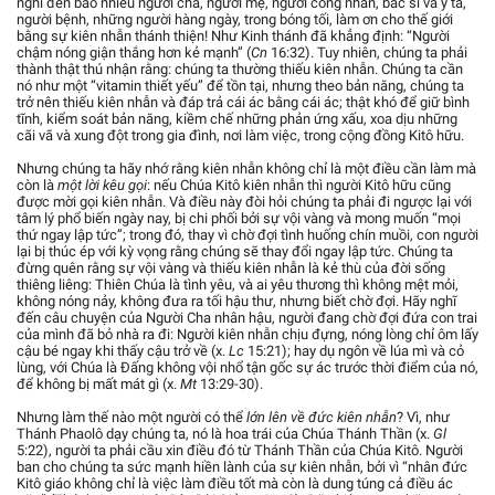
nghĩ đến bao nhiêu người cha, người mẹ, người công nhân, bác sĩ và y tá,
người bệnh, những người hàng ngày, trong bóng tối, làm ơn cho thế giới
bằng sự kiên nhẫn thánh thiện! Như Kinh thánh đã khẳng định: “Người
chậm nóng giận thắng hơn kẻ mạnh” (
Cn
16:32). Tuy nhiên, chúng ta phải
thành thật thú nhận rằng: chúng ta thường thiếu kiên nhẫn. Chúng ta cần
nó như một “vitamin thiết yếu” để tồn tại, nhưng theo bản năng, chúng ta
trở nên thiếu kiên nhẫn và đáp trả cái ác bằng cái ác; thật khó để giữ bình
tĩnh, kiểm soát bản năng, kiềm chế những phản ứng xấu, xoa dịu những
cãi vã và xung đột trong gia đình, nơi làm việc, trong cộng đồng Kitô hữu.
Nhưng chúng ta hãy nhớ rằng kiên nhẫn không chỉ là một điều cần làm mà
còn là
một lời kêu gọi
: nếu Chúa Kitô kiên nhẫn thì người Kitô hữu cũng
được mời gọi kiên nhẫn. Và điều này đòi hỏi chúng ta phải đi ngược lại với
tâm lý phổ biến ngày nay, bị chi phối bởi sự vội vàng và mong muốn “mọi
thứ ngay lập tức”; trong đó, thay vì chờ đợi tình huống chín muồi, con người
lại bị thúc ép với kỳ vọng rằng chúng sẽ thay đổi ngay lập tức. Chúng ta
đừng quên rằng sự vội vàng và thiếu kiên nhẫn là kẻ thù của đời sống
thiêng liêng: Thiên Chúa là tình yêu, và ai yêu thương thì không mệt mỏi,
không nóng nảy, không đưa ra tối hậu thư, nhưng biết chờ đợi. Hãy nghĩ
đến câu chuyện của Người Cha nhân hậu, người đang chờ đợi đứa con trai
của mình đã bỏ nhà ra đi: Người kiên nhẫn chịu đựng, nóng lòng chỉ ôm lấy
cậu bé ngay khi thấy cậu trở về (x.
Lc
15:21); hay dụ ngôn về lúa mì và cỏ
lùng, với Chúa là Đấng không vội nhổ tận gốc sự ác trước thời điểm của nó,
để không bị mất mát gì (x.
Mt
13:29-30).
Nhưng làm thế nào một người có thể
lớn lên về đức kiên nhẫn
? Vì, như
Thánh Phaolô dạy chúng ta, nó là hoa trái của Chúa Thánh Thần (x.
Gl
5:22), người ta phải cầu xin điều đó từ Thánh Thần của Chúa Kitô. Người
ban cho chúng ta sức mạnh hiền lành của sự kiên nhẫn, bởi vì “nhân đức
Kitô giáo không chỉ là việc làm điều tốt mà còn là dung túng cả điều ác