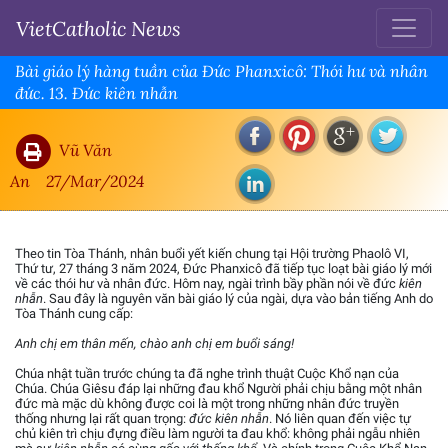
VietCatholic News
Bài giáo lý hàng tuần của Đức Phanxicô: Thói hư và nhân
đức. 13. Đức kiên nhẫn
Vũ Văn
An
27/Mar/2024
Theo tin Tòa Thánh, nhân buổi yết kiến chung tại Hội trường Phaolô VI,
Thứ tư, 27 tháng 3 năm 2024, Đức Phanxicô đã tiếp tục loạt bài giáo lý mới
về các thói hư và nhân đức. Hôm nay, ngài trình bầy phần nói về đức
kiên
nhẫn
. Sau đây là nguyên văn bài giáo lý của ngài, dựa vào bản tiếng Anh do
Tòa Thánh cung cấp:
Anh chị em thân mến, chào anh chị em buổi sáng!
Chúa nhật tuần trước chúng ta đã nghe trình thuật Cuộc Khổ nạn của
Chúa. Chúa Giêsu đáp lại những đau khổ Người phải chịu bằng một nhân
đức mà mặc dù không được coi là một trong những nhân đức truyền
thống nhưng lại rất quan trọng:
đức kiên nhẫn
. Nó liên quan đến việc tự
chủ kiên trì chịu đựng điều làm người ta đau khổ: không phải ngẫu nhiên