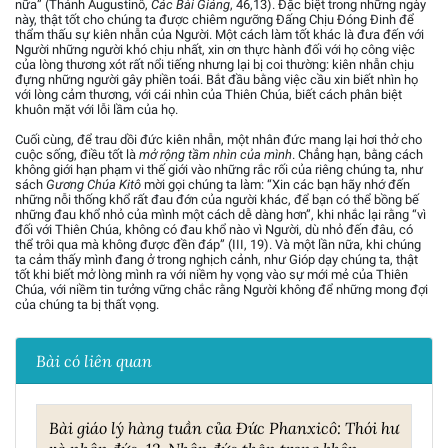
nữa” (Thánh Augustinô,
Các Bài Giảng
, 46,13). Đặc biệt trong những ngày
này, thật tốt cho chúng ta được chiêm ngưỡng Đấng Chịu Đóng Đinh để
thẩm thấu sự kiên nhẫn của Người. Một cách làm tốt khác là đưa đến với
Người những người khó chịu nhất, xin ơn thực hành đối với họ công việc
của lòng thương xót rất nổi tiếng nhưng lại bị coi thường: kiên nhẫn chịu
đựng những người gây phiền toái. Bắt đầu bằng việc cầu xin biết nhìn họ
với lòng cảm thương, với cái nhìn của Thiên Chúa, biết cách phân biệt
khuôn mặt với lỗi lầm của họ.
Cuối cùng, để trau dồi đức kiên nhẫn, một nhân đức mang lại hơi thở cho
cuộc sống, điều tốt là
mở rộng tầm nhìn của mình
. Chẳng hạn, bằng cách
không giới hạn phạm vi thế giới vào những rắc rối của riêng chúng ta, như
sách
Gương Chúa Kitô
mời gọi chúng ta làm: “Xin các bạn hãy nhớ đến
những nỗi thống khổ rất đau đớn của người khác, để bạn có thể bồng bế
những đau khổ nhỏ của mình một cách dễ dàng hơn”, khi nhắc lại rằng “vì
đối với Thiên Chúa, không có đau khổ nào vì Người, dù nhỏ đến đâu, có
thể trôi qua mà không được đền đáp” (III, 19). Và một lần nữa, khi chúng
ta cảm thấy mình đang ở trong nghịch cảnh, như Gióp dạy chúng ta, thật
tốt khi biết mở lòng mình ra với niềm hy vọng vào sự mới mẻ của Thiên
Chúa, với niềm tin tưởng vững chắc rằng Người không để những mong đợi
của chúng ta bị thất vọng.
Bài có liên quan
Bài giáo lý hàng tuần của Đức Phanxicô: Thói hư