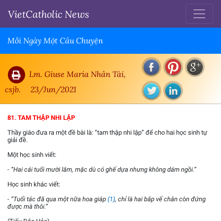
VietCatholic News
Mỗi Ngày Một Câu Chuyện
Lm. Giuse Maria Nhân Tài,
csjb.
23/Jun/2021
81. TAM THẬP NHI LẬP
Thầy giáo đưa ra một đề bài là: “tam thập nhi lập” để cho hai học sinh tự
giải đề.
Một học sinh viết:
- “Hai cái tuổi mười lăm, mặc dù có ghế dựa nhưng không dám ngồi.”
Học sinh khác viết:
- “Tuổi tác đã qua một nữa hoa giáp
(1)
, chỉ là hai bắp vế chân còn đứng
được mà thôi.”