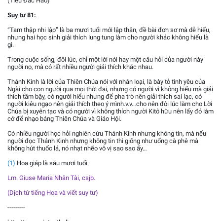
(Tiếu Đắc Hảo)
Suy tư 81:
“Tam thập nhi lập” là ba mươi tuổi mới lập thân, đề bài đơn sơ mà dễ hiểu,
nhưng hai học sinh giải thích lung tung làm cho người khác không hiểu là
gì.
Trong cuộc sống, đôi lúc, chỉ một lời nói hay một câu hỏi của người này
người nọ, mà có rất nhiều người giải thích khác nhau.
Thánh Kinh là lời của Thiên Chúa nói với nhân loại, là bày tỏ tình yêu của
Ngài cho con người qua mọi thời đại, nhưng có người vì không hiểu mà giải
thích tầm bậy, có người hiểu nhưng để pha trò nên giải thích sai lạc, có
người kiêu ngạo nên giải thích theo ý mình.v.v…cho nên đôi lúc làm cho Lời
Chúa bị xuyên tạc và có người vì không thích người Kitô hữu nên lấy đó làm
cớ để nhạo báng Thiên Chúa và Giáo Hội.
Có nhiều người học hỏi nghiên cứu Thánh Kinh nhưng không tin, mà nếu
người đọc Thánh Kinh nhưng không tin thì giống như uống cà phê mà
không hút thuốc lá, nó nhạt nhẽo vô vị sao sao ấy…
(1)
Hoa giáp là sáu mươi tuổi.
Lm. Giuse Maria Nhân Tài, csjb.
(Dịch từ tiếng Hoa và viết suy tư)
---------