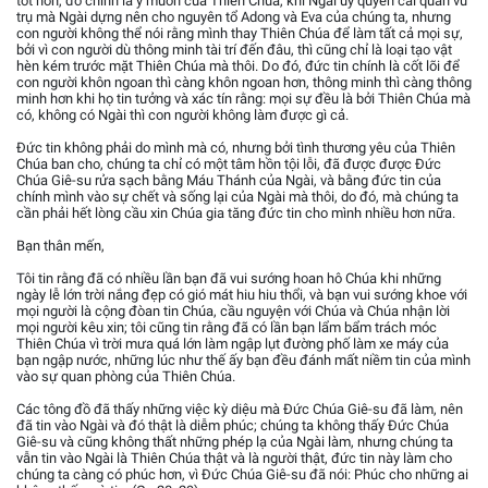
tốt hơn, đó chính là ý muốn của Thiên Chúa, khi Ngài ủy quyền cai quản vũ
trụ mà Ngài dựng nên cho nguyên tổ Adong và Eva của chúng ta, nhưng
con người không thể nói rằng mình thay Thiên Chúa để làm tất cả mọi sự,
bởi vì con người dù thông minh tài trí đến đâu, thì cũng chỉ là loại tạo vật
hèn kém trước mặt Thiên Chúa mà thôi. Do đó, đức tin chính là cốt lõi để
con người khôn ngoan thì càng khôn ngoan hơn, thông minh thì càng thông
minh hơn khi họ tin tưởng và xác tín rằng: mọi sự đều là bởi Thiên Chúa mà
có, không có Ngài thì con người không làm được gì cả.
Đức tin không phải do mình mà có, nhưng bởi tình thương yêu của Thiên
Chúa ban cho, chúng ta chỉ có một tâm hồn tội lỗi, đã được được Đức
Chúa Giê-su rửa sạch bằng Máu Thánh của Ngài, và bằng đức tin của
chính mình vào sự chết và sống lại của Ngài mà thôi, do đó, mà chúng ta
cần phải hết lòng cầu xin Chúa gia tăng đức tin cho mình nhiều hơn nữa.
Bạn thân mến,
Tôi tin rằng đã có nhiều lần bạn đã vui sướng hoan hô Chúa khi những
ngày lễ lớn trời nắng đẹp có gió mát hiu hiu thổi, và bạn vui sướng khoe với
mọi người là cộng đòan tin Chúa, cầu nguyện với Chúa và Chúa nhận lời
mọi người kêu xin; tôi cũng tin rằng đã có lần bạn lẩm bẩm trách móc
Thiên Chúa vì trời mưa quá lớn làm ngập lụt đường phố làm xe máy của
bạn ngập nước, những lúc như thế ấy bạn đều đánh mất niềm tin của mình
vào sự quan phòng của Thiên Chúa.
Các tông đồ đã thấy những việc kỳ diệu mà Đức Chúa Giê-su đã làm, nên
đã tin vào Ngài và đó thật là diễm phúc; chúng ta không thấy Đức Chúa
Giê-su và cũng không thất những phép lạ của Ngài làm, nhưng chúng ta
vẫn tin vào Ngài là Thiên Chúa thật và là người thật, đức tin này làm cho
chúng ta càng có phúc hơn, vì Đức Chúa Giê-su đã nói: Phúc cho những ai