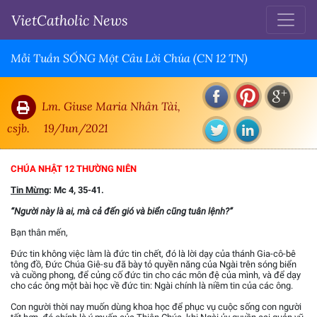
VietCatholic News
Mỗi Tuần SỐNG Một Câu Lời Chúa (CN 12 TN)
Lm. Giuse Maria Nhân Tài,
csjb.
19/Jun/2021
CHÚA NHẬT 12 THƯỜNG NIÊN
Tin Mừng
: Mc 4, 35-41.
“Người này là ai, mà cả đến gió và biển cũng tuân lệnh?”
Bạn thân mến,
Đức tin không việc làm là đức tin chết, đó là lời dạy của thánh Gia-cô-bê
tông đồ, Đức Chúa Giê-su đã bày tỏ quyền năng của Ngài trên sóng biển
và cuồng phong, để củng cố đức tin cho các môn đệ của mình, và để dạy
cho các ông một bài học về đức tin: Ngài chính là niềm tin của các ông.
Con người thời nay muốn dùng khoa học để phục vụ cuộc sống con người