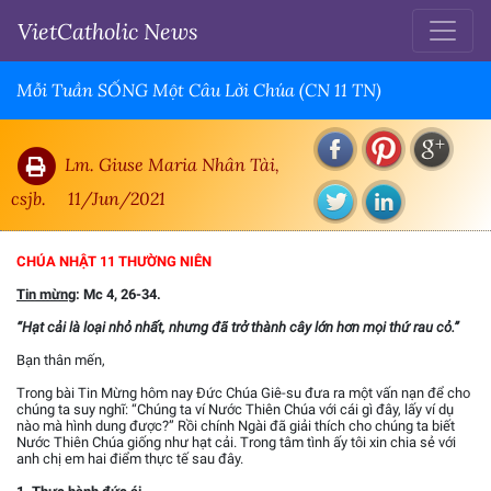
VietCatholic News
Mỗi Tuần SỐNG Một Câu Lời Chúa (CN 11 TN)
Lm. Giuse Maria Nhân Tài,
csjb.
11/Jun/2021
CHÚA NHẬT 11 THƯỜNG NIÊN
Tin mừng
: Mc 4, 26-34.
“Hạt cải là loại nhỏ nhất, nhưng đã trở thành cây lớn hơn mọi thứ rau cỏ.”
Bạn thân mến,
Trong bài Tin Mừng hôm nay Đức Chúa Giê-su đưa ra một vấn nạn để cho
chúng ta suy nghĩ: “Chúng ta ví Nước Thiên Chúa với cái gì đây, lấy ví dụ
nào mà hình dung được?” Rồi chính Ngài đã giải thích cho chúng ta biết
Nước Thiên Chúa giống như hạt cải. Trong tâm tình ấy tôi xin chia sẻ với
anh chị em hai điểm thực tế sau đây.