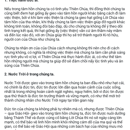
1. Thực hành đức ái.
Nếu trong tâm hồn chúng ta có tình yêu Thiên Chúa, thì đồng thời chúng ta
cũng biết đem hạt giống ấy gieo vào tâm hồn người khác bằng cách đi làm
việc thiện, bởi vì khi làm việc thiện là chúng ta gieo hạt giống Lời Chúa vào
tâm hồn của tha nhân, khi thấy chúng ta làm việc thiện giúp đỡ người khác
không tính toán, không đòi báo đáp, dù cho chúng ta không để ý theo dõi
tình trạng kết quả, thì hạt giống ấy (việc thiện) vẫn cứ âm thầm nảy mầm
và đến lúc nào đó, với ơn Chúa giúp thì họ sẽ trở thành người Ki-tô hữu,
người con của Chúa như chúng ta.
Chúng ta nhận ơn của của Chúa cách nhưng không thì nên cho đi cách
nhưng không, có nghĩa là những việc thiện mà chúng ta làm cần phải sáng
rực tình yêu vô vị lợi, vì Thiên Chúa mà thực hành đức ái, có như thế tâm
hồn những người mà chúng ta giúp đỡ sẽ đâm chồi nẩy lộc tình yêu và ân
sủng của Thiên Chúa.
2. Nước Trời ở trong chúng ta.
Nước Trời được gieo vào trong tâm hồn chúng ta ban đầu nhỏ như hạt cải,
nó chính là đức tin, đức tin được lớn dần qua hoàn cảnh của cuộc sống,
nhất là trong những hoàn cảnh ngặt nghèo, nguy hiểm, bởi vì đức tin được
qua thử thách là đức tin trưởng thành và vững mạnh, có như thế mới trở
thành chứng nhân cho Nước Trời ngay tại trần gian này.
Đức tin của chúng ta không phải tự nhiên mà có, nhưng được Thiên Chúa
– qua Giáo Hội- gieo vào trong tâm hồn chúng ta, đức tin được nuôi dưỡng
bằng Thánh Thể và được củng cố bằng Lời Chúa thì nó sẽ ngày càng lớn
mạnh, có thể bảo vệ linh hồn mình khỏi những cám dỗ của ma quỷ và thế
gian, có thể bảo vệ Giáo Hội qua những cơn bách hại của những mưu mô