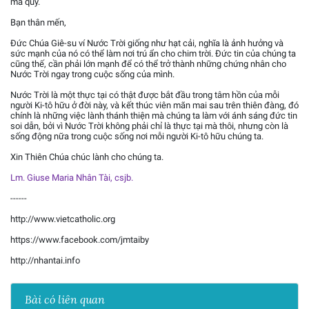
ma quỷ.
Bạn thân mến,
Đức Chúa Giê-su ví Nước Trời giống như hạt cải, nghĩa là ảnh hưởng và
sức mạnh của nó có thể làm nơi trú ẩn cho chim trời. Đức tin của chúng ta
cũng thế, cần phải lớn mạnh để có thể trở thành những chứng nhân cho
Nước Trời ngay trong cuộc sống của mình.
Nước Trời là một thực tại có thật được bắt đầu trong tâm hồn của mỗi
người Ki-tô hữu ở đời này, và kết thúc viên mãn mai sau trên thiên đàng, đó
chính là những việc lành thánh thiện mà chúng ta làm với ánh sáng đức tin
soi dẫn, bởi vì Nước Trời không phải chỉ là thực tại mà thôi, nhưng còn là
sống động nữa trong cuộc sống nơi mỗi người Ki-tô hữu chúng ta.
Xin Thiên Chúa chúc lành cho chúng ta.
Lm. Giuse Maria Nhân Tài, csjb.
------
http://www.vietcatholic.org
https://www.facebook.com/jmtaiby
http://nhantai.info
Bài có liên quan