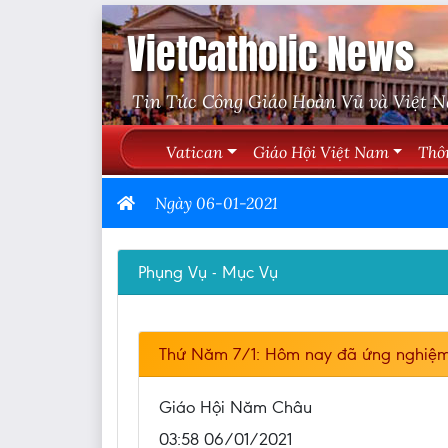
VietCatholic News
Tin Tức Công Giáo Hoàn Vũ và Việt 
Vatican
Giáo Hội Việt Nam
Thô
Ngày 06-01-2021
Phụng Vụ - Mục Vụ
Thứ Năm 7/1: Hôm nay đã ứng nghiệm 
Giáo Hội Năm Châu
03:58 06/01/2021