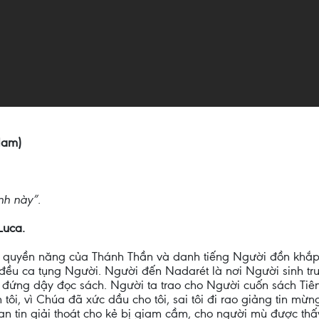
 Nam)
nh này”.
Luca.
ong quyền năng của Thánh Thần và danh tiếng Người đồn kh
 đều ca tụng Người. Người đến Nadarét là nơi Người sinh tr
đứng dậy đọc sách. Người ta trao cho Người cuốn sách Tiên 
tôi, vì Chúa đã xức dầu cho tôi, sai tôi đi rao giảng tin mừ
n tin giải thoát cho kẻ bị giam cầm, cho người mù được thấy