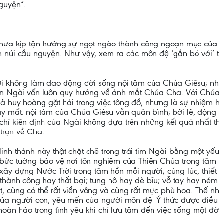
guyện”.
hưa kịp tận hưởng sự ngọt ngào thành công ngoạn mục của 
n núi cầu nguyện. Như vậy, xem ra các môn đệ ‘gắn bó với’ t
i không làm dao động đời sống nội tâm của Chúa Giêsu; nhữ
n Ngài vốn luôn quy hướng về ánh mắt Chúa Cha. Với Chúa G
 huy hoàng gặt hái trong việc tông đồ, nhưng là sự nhiệm hi
ay mất, nội tâm của Chúa Giêsu vẫn quân bình; bởi lẽ, động 
 chí kiên định của Ngài không dựa trên những kết quả nhất t
 trọn về Cha.
nh thánh này thật chặt chẽ trong trái tim Ngài bằng một yếu t
bức tường bảo vệ nơi tôn nghiêm của Thiên Chúa trong tâm 
 xây dựng Nước Trời trong tâm hồn mỗi người; cùng lúc, thiế
 thành công hay thất bại; tung hô hay dè bĩu; vỗ tay hay ném
hợt, cũng có thể rất viển vông và cũng rất mực phù hoa. Thế 
của người con, yêu mến của người môn đệ. Ý thức được điều
 hoàn hảo trong tình yêu khi chỉ lưu tâm đến việc sống một đ