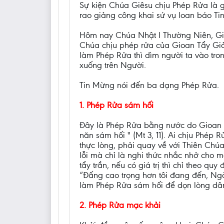
Sự kiện Chúa Giêsu chịu Phép Rửa là g
rao giảng công khai sứ vụ loan báo T
Hôm nay Chúa Nhật I Thường Niên, Giá
Chúa chịu phép rửa của Gioan Tẩy Giả
làm Phép Rửa thì dìm người ta vào tr
xuống trên Người.
Tin Mừng nói đến ba dạng Phép Rửa.
1. Phép Rửa sám hối
Đây là Phép Rửa bằng nước do Gioan t
năn sám hối " (Mt 3, 11). Ai chịu Phép 
thực lòng, phải quay về với Thiên Chúa
lỗi mà chỉ là nghi thức nhắc nhở cho m
tẩy trần, nếu có giá trị thì chỉ theo qu
“Đấng cao trọng hơn tôi đang đến, Ngà
làm Phép Rửa sám hối để dọn lòng dâ
2. Phép Rửa mạc khải