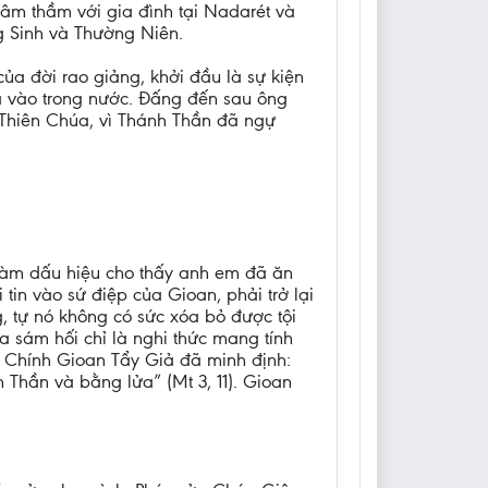
âm thầm với gia đình tại Nadarét và
g Sinh và Thường Niên.
a đời rao giảng, khởi đầu là sự kiện
a vào trong nước. Đấng đến sau ông
 Thiên Chúa, vì Thánh Thần đã ngự
làm dấu hiệu cho thấy anh em đã ăn
 tin vào sứ điệp của Gioan, phải trở lại
g, tự nó không có sức xóa bỏ được tội
a sám hối chỉ là nghi thức mang tính
áo. Chính Gioan Tẩy Giả đã minh định:
Thần và bằng lửa” (Mt 3, 11). Gioan