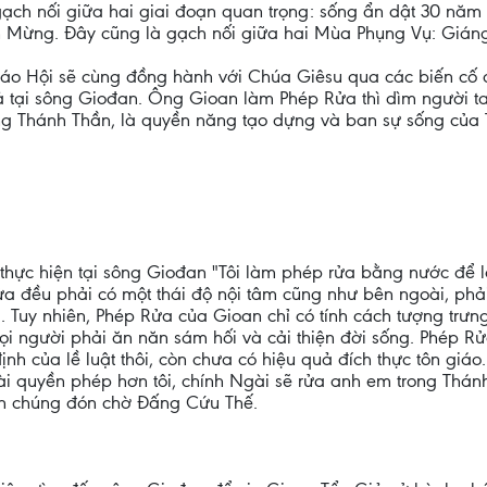
ạch nối giữa hai giai đoạn quan trọng: sống ẩn dật 30 năm 
in Mừng. Đây cũng là gạch nối giữa hai Mùa Phụng Vụ: Gián
o Hội sẽ cùng đồng hành với Chúa Giêsu qua các biến cố củ
 tại sông Giođan. Ông Gioan làm Phép Rửa thì dìm người t
ong Thánh Thần, là quyền năng tạo dựng và ban sự sống của
hực hiện tại sông Giođan "Tôi làm phép rửa bằng nước để 
Rửa đều phải có một thái độ nội tâm cũng như bên ngoài, phải
. Tuy nhiên, Phép Rửa của Gioan chỉ có tính cách tượng trưn
ọi người phải ăn năn sám hối và cải thiện đời sống. Phép Rử
y định của lề luật thôi, còn chưa có hiệu quả đích thực tôn gi
i quyền phép hơn tôi, chính Ngài sẽ rửa anh em trong Thánh 
n chúng đón chờ Đấng Cứu Thế.