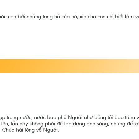
c con bởi những tung hô của nó; xin cho con chỉ biết làm vu
ụp trong nước, nước bao phủ Người như bóng tối bao trùm v
lên, lần này không phải để tạo dựng ánh sáng, nhưng để x
n Chúa hài lòng về Người.