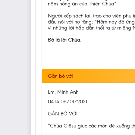
năm hồng ân của Thiên Chúa”.
Người xếp sách lại, trao cho viên phụ
đầu nói với họ rằng: “Hôm nay đã ứng 
vì những lời hấp dẫn thốt ra từ miệng 
Đó là lời Chúa.
Gắn bó với
Lm. Minh Anh
04:14 06/01/2021
GẮN BÓ VỚI
“Chúa Giêsu giục các môn đệ xuống th