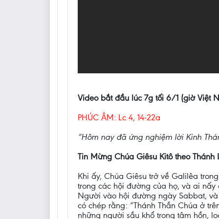
Video bắt đầu lúc 7g tối 6/1 (giờ Việt
PHÚC ÂM: Lc 4, 14-22a
“Hôm nay đã ứng nghiệm lời Kinh Thá
Tin Mừng Chúa Giêsu Kitô theo Thánh 
Khi ấy, Chúa Giêsu trở về Galilêa tr
trong các hội đường của họ, và ai nấy
Người vào hội đường ngày Sabbat, và 
có chép rằng: “Thánh Thần Chúa ở trên 
những người sầu khổ trong tâm hồn, loa