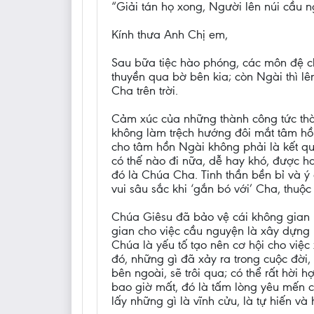
“Giải tán họ xong, Người lên núi cầu n
Kính thưa Anh Chị em,
Sau bữa tiệc hào phóng, các môn đệ c
thuyền qua bờ bên kia; còn Ngài thì lê
Cha trên trời.
Cảm xúc của những thành công tức thờ
không làm trệch hướng đôi mắt tâm hồ
cho tâm hồn Ngài không phải là kết quả
có thế nào đi nữa, dễ hay khó, được h
đó là Chúa Cha. Tinh thần bền bỉ và ý
vui sâu sắc khi ‘gắn bó với’ Cha, thuộc
Chúa Giêsu đã bảo vệ cái không gian li
gian cho việc cầu nguyện là xây dựng 
Chúa là yếu tố tạo nên cơ hội cho việc
đó, những gì đã xảy ra trong cuộc đời,
bên ngoài, sẽ trôi qua; có thể rất hời 
bao giờ mất, đó là tấm lòng yêu mến 
lấy những gì là vĩnh cửu, là tự hiến và