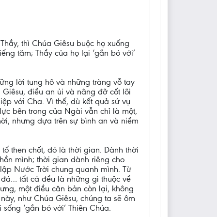
Thầy, thì Chúa Giêsu buộc họ xuống
iếng tăm; Thầy của họ lại ‘gắn bó với’
ng lời tung hô và những tràng vỗ tay
iêsu, điều an ủi và nâng đỡ cốt lõi
ệp với Cha. Vì thế, dù kết quả sứ vụ
lực bên trong của Ngài vẫn chỉ là một,
hời, nhưng dựa trên sự bình an và niềm
ố then chốt, đó là thời gian. Dành thời
hồn mình; thời gian dành riêng cho
t lập Nước Trời chung quanh mình. Từ
 đá… tất cả đều là những gì thuộc về
nhưng, một điều căn bản còn lại, không
 này, như Chúa Giêsu, chúng ta sẽ ôm
ời sống ‘gắn bó với’ Thiên Chúa.