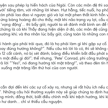
uyện sau phép lạ hiển hách của Ngài. Còn các môn đệ thì s
ới’ tiếng tăm, với những lời khen. Hụt hẫng, tiếc nuối, họ ph
n phải lao đao vì ngược gió và lại một phen thất kinh hồn ví
ứng bàng hoàng đó cho thấy, một khi não trạng vụ lợi, cầu da
‘vọng động’… thì bấy giờ, người ta sẽ đánh mất bình an để t
chứng là cả khi Thầy đang hiện diện ở đó, các môn đệ cũng 
hướng khí; và tha nhân lúc bấy giờ, cũng toàn là những con n
 hành gia phải trải qua, đó là họ phải làm gì khi gặp sự cố. 
bay đúng hướng không?”. Nếu câu trả lời là có, thì sẽ không
 12 cất cánh, nó bị sét đánh; bảng điều khiển bắt đầu phát 
một điều gì đó!”; thế nhưng, ‘Pete’ Conrad, phi công trưởng
 lời “‘Yes!’, nó đang hướng tới mặt trăng!”, và theo đèn tín h
 xuống mặt trăng lần thứ hai của con người.
ần đợi đến khi các sự cố xảy ra, nhưng sẽ rất hữu ích nếu c
?”. Những câu hỏi thường xuyên này sẽ giúp chúng ta định 
sống mình; đồng thời, biết điều chỉnh mỗi khi trệch hướng, khi
eo hư danh… chỉ vì thiếu cầu nguyện.