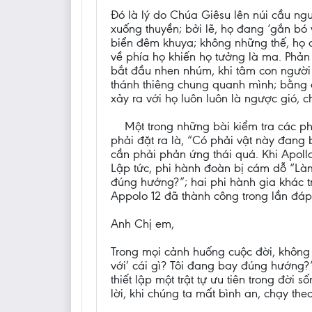
Đó là lý do Chúa Giêsu lên núi cầu ng
xuống thuyền; bởi lẽ, họ đang ‘gắn bó v
biển đêm khuya; không những thế, họ cò
về phía họ khiến họ tưởng là ma. Phản 
bắt đầu nhen nhúm, khi tâm con người 
thánh thiêng chung quanh mình; bằng 
xảy ra với họ luôn luôn là ngược gió, c
Một trong những bài kiểm tra các phi
phải đặt ra là, “Có phải vật này đang 
cần phải phản ứng thái quá. Khi Apollo
Lập tức, phi hành đoàn bị cám dỗ “Làm 
đúng hướng?”; hai phi hành gia khác trả
Appolo 12 đã thành công trong lần đáp
Anh Chị em,
Trong mọi cảnh huống cuộc đời, không c
với’ cái gì? Tôi đang bay đúng hướng
thiết lập một trật tự ưu tiên trong đời 
lời, khi chúng ta mất bình an, chạy th