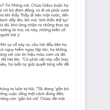
ao? Tin Mừng nói, Chúa Giêsu buộc họ
ải rời bỏ đám đông, ra đi và phải vượt
a khi thấy Thầy đi trên mặt nước, tiến
nh dấy lên; khi mà ‘tinh thần thế tục’
ừ đó, khó lòng nhận ra những thực tại
tưởng là ma; và này, những biến cố
gười trái ý.
Khi sự cố xảy ra, câu hỏi đầu tiên họ
 có nguy hiểm ngay lập tức, họ không
sáng với các tín hiệu màu cam và đỏ.
 đã hét lên, “Có phải vật này vẫn bay
iệu, họ tuần tự giải quyết từng vấn đề.
húng ta luôn tự hỏi, “Tôi đang ‘gắn bó
hướng cuộc sống một cách đúng đắn,
 không còn ‘gắn bó với’ Chúa; tắt một