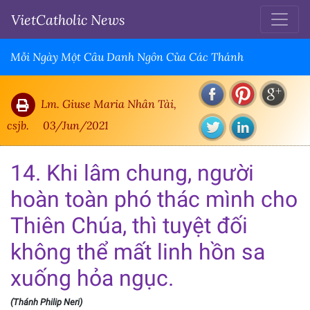
VietCatholic News
Mỗi Ngày Một Câu Danh Ngôn Của Các Thánh
Lm. Giuse Maria Nhân Tài,
csjb.
03/Jun/2021
14. Khi lâm chung, người
hoàn toàn phó thác mình cho
Thiên Chúa, thì tuyệt đối
không thể mất linh hồn sa
xuống hỏa ngục.
(Thánh Philip Neri)