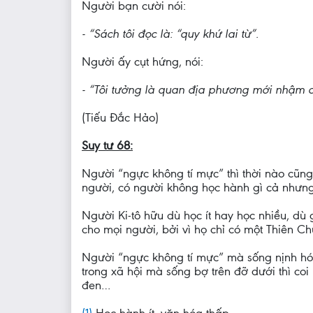
Người bạn cười nói:
- “Sách tôi đọc là: “quy khứ lai từ”.
Người ấy cụt hứng, nói:
- “Tôi tưởng là quan địa phương mới nhậm chứ
(Tiếu Đắc Hảo)
Suy tư 68:
Người “ngực không tí mực” thì thời nào cũng
người, có người không học hành gì cả nhưng 
Người Ki-tô hữu dù học ít hay học nhiều, d
cho mọi người, bởi vì họ chỉ có một Thiên Ch
Người “ngực không tí mực” mà sống nịnh hót
trong xã hội mà sống bợ trên đỡ dưới thì co
đen…