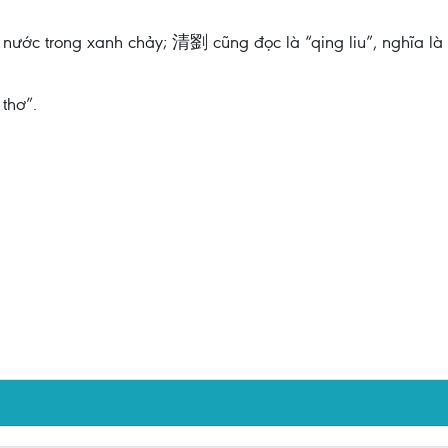
 nước trong xanh chảy; 清劉 cũng đọc là “qing liu”, nghĩa là
thơ”.