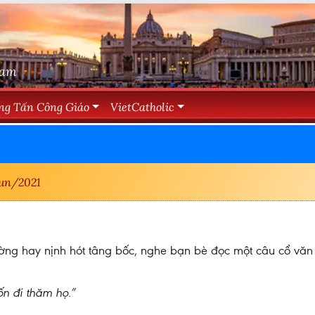
Nam
ng Tấn Công Giáo
VietCatholic
un/2021
ường hay nịnh hót tâng bốc, nghe bạn bè đọc một câu cổ văn
n đi thăm họ.”