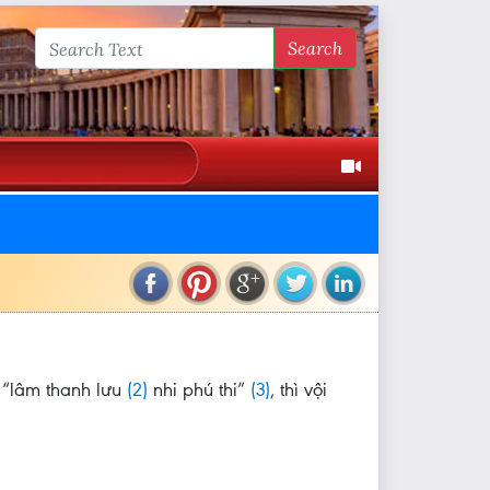
Search
 “lâm thanh lưu
(2)
nhi phú thi”
(3)
, thì vội