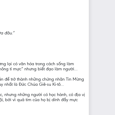
ữa đâu.”
ưng lại có văn hóa trong cách sống làm
 không tí mực” nhưng biết đạo làm người…
dẫn để trở thành những chứng nhân Tin Mừng
duy nhất là Đức Chúa Giê-su Ki-tô…
c, nhưng những người có học hành, có địa vị
ội, bởi vì quả tim của họ bị dính đầy mực