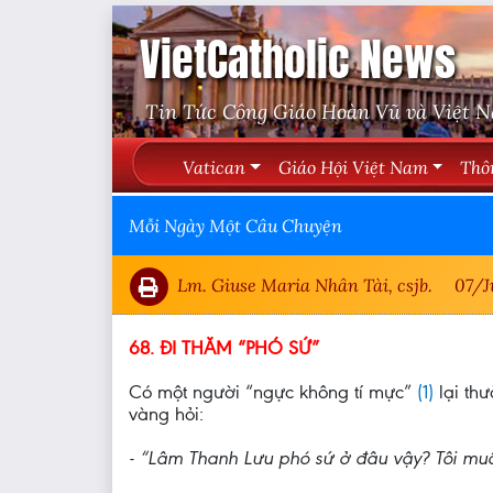
VietCatholic News
Tin Tức Công Giáo Hoàn Vũ và Việt 
Vatican
Giáo Hội Việt Nam
Thô
Mỗi Ngày Một Câu Chuyện
Lm. Giuse Maria Nhân Tài, csjb.
07/J
68. ĐI THĂM “PHÓ SỨ”
Có một người “ngực không tí mực”
(1)
lại th
vàng hỏi:
- “Lâm Thanh Lưu phó sứ ở đâu vậy? Tôi muố