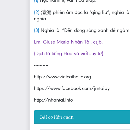
(1)
Học hành ít, văn hóa thấp.
(2)
清流 phiên âm đọc là “qing liu”, nghĩa là
nghĩa.
(3)
Nghĩa là: “Đến dòng sông xanh để ngâm 
Lm. Giuse Maria Nhân Tài, csjb.
(Dịch từ tiếng Hoa và viết suy tư)
----------
http://www.vietcatholic.org
https://www.facebook.com/jmtaiby
http://nhantai.info
Bài có liên quan