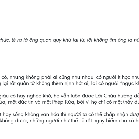
c, té ra là ông quan quy khứ lai từ, tôi không tìm ông ta n
 có, nhưng không phải ai cũng như nhau: có người ít học nh
lại rất quân tử không thèm nịnh hót ai, lại có người “ngực
ù giàu có hay nghèo khó, họ vẫn luôn được Lời Chúa hướng 
úa, một đức tin và một Phép Rửa, bởi vì họ chỉ có một thầy 
 hay sống không văn hóa thì người ta có thể chấp nhận đượ
i không được, những người như thế sẽ rất nguy hiểm cho xã h