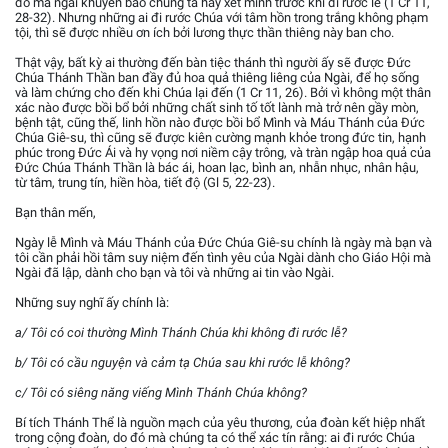
đó mà ngài khuyên bảo chúng ta hãy xét mình trước khi đi rước lễ (1 Cr 11,
28-32). Nhưng những ai đi rước Chúa với tâm hồn trong trắng không phạm
tội, thì sẽ được nhiều ơn ích bởi lương thực thần thiêng này ban cho.
Thật vậy, bất kỳ ai thường đến bàn tiệc thánh thì người ấy sẽ được Đức
Chúa Thánh Thần ban đầy đủ hoa quả thiêng liêng của Ngài, để họ sống
và làm chứng cho đến khi Chúa lại đến (1 Cr 11, 26). Bởi vì không một thân
xác nào được bồi bổ bởi những chất sinh tố tốt lành mà trở nên gầy mòn,
bệnh tật, cũng thế, linh hồn nào được bồi bổ Mình và Máu Thánh của Đức
Chúa Giê-su, thì cũng sẽ được kiên cường mạnh khỏe trong đức tin, hạnh
phúc trong Đức Ái và hy vọng nơi niềm cậy trông, và tràn ngập hoa quả của
Đức Chúa Thánh Thần là bác ái, hoan lạc, bình an, nhẫn nhục, nhân hậu,
từ tâm, trung tín, hiền hòa, tiết độ (Gl 5, 22-23).
Bạn thân mến,
Ngày lễ Mình và Máu Thánh của Đức Chúa Giê-su chính là ngày mà bạn và
tôi cần phải hồi tâm suy niệm đến tình yêu của Ngài dành cho Giáo Hội mà
Ngài đã lập, dành cho bạn và tôi và những ai tin vào Ngài.
Những suy nghĩ ấy chính là:
a/ Tôi có coi thường Mình Thánh Chúa khi không đi rước lễ?
b/ Tôi có cầu nguyện và cảm tạ Chúa sau khi rước lễ không?
c/ Tôi có siêng năng viếng Mình Thánh Chúa không?
Bí tích Thánh Thể là nguồn mạch của yêu thương, của đoàn kết hiệp nhất
trong cộng đoàn, do đó mà chúng ta có thể xác tín rằng: ai đi rước Chúa