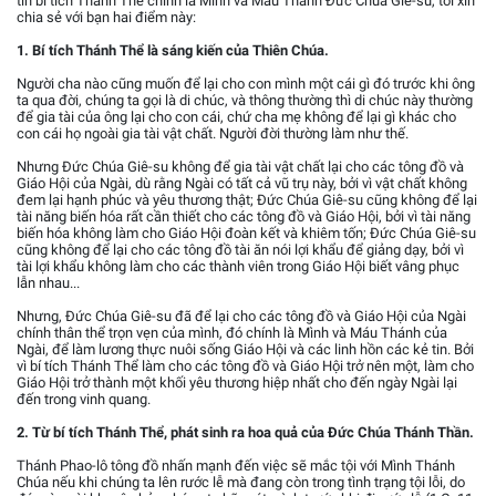
tín bí tích Thánh Thể chính là Mình và Máu Thánh Đức Chúa Giê-su, tôi xin
chia sẻ với bạn hai điểm này:
1. Bí tích Thánh Thể là sáng kiến của Thiên Chúa.
Người cha nào cũng muốn để lại cho con mình một cái gì đó trước khi ông
ta qua đời, chúng ta gọi là di chúc, và thông thường thì di chúc này thường
để gia tài của ông lại cho con cái, chứ cha mẹ không để lại gì khác cho
con cái họ ngoài gia tài vật chất. Người đời thường làm như thế.
Nhưng Đức Chúa Giê-su không để gia tài vật chất lại cho các tông đồ và
Giáo Hội của Ngài, dù rằng Ngài có tất cả vũ trụ này, bởi vì vật chất không
đem lại hạnh phúc và yêu thương thật; Đức Chúa Giê-su cũng không để lại
tài năng biến hóa rất cần thiết cho các tông đồ và Giáo Hội, bởi vì tài năng
biến hóa không làm cho Giáo Hội đoàn kết và khiêm tốn; Đức Chúa Giê-su
cũng không để lại cho các tông đồ tài ăn nói lợi khẩu để giảng dạy, bởi vì
tài lợi khẩu không làm cho các thành viên trong Giáo Hội biết vâng phục
lẫn nhau...
Nhưng, Đức Chúa Giê-su đã để lại cho các tông đồ và Giáo Hội của Ngài
chính thân thể trọn vẹn của mình, đó chính là Mình và Máu Thánh của
Ngài, để làm lương thực nuôi sống Giáo Hội và các linh hồn các kẻ tin. Bởi
vì bí tích Thánh Thể làm cho các tông đồ và Giáo Hội trở nên một, làm cho
Giáo Hội trở thành một khối yêu thương hiệp nhất cho đến ngày Ngài lại
đến trong vinh quang.
2. Từ bí tích Thánh Thể, phát sinh ra hoa quả của Đức Chúa Thánh Thần.
Thánh Phao-lô tông đồ nhấn mạnh đến việc sẽ mắc tội với Mình Thánh
Chúa nếu khi chúng ta lên rước lễ mà đang còn trong tình trạng tội lỗi, do