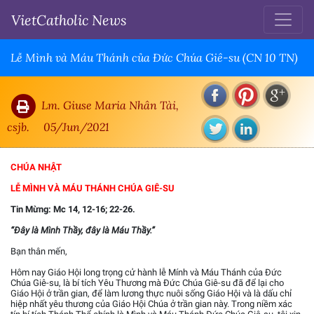
VietCatholic News
Lễ Mình và Máu Thánh của Đức Chúa Giê-su (CN 10 TN)
Lm. Giuse Maria Nhân Tài,
csjb.
05/Jun/2021
CHÚA NHẬT
LỄ MÌNH VÀ MÁU THÁNH CHÚA GIÊ-SU
Tin Mừng:
Mc 14, 12-16; 22-26.
“Đây là Mình Thầy, đây là Máu Thầy.”
Bạn thân mến,
Hôm nay Giáo Hội long trọng cử hành lễ Mính và Máu Thánh của Đức
Chúa Giê-su, là bí tích Yêu Thương mà Đức Chúa Giê-su đã để lại cho
Giáo Hội ở trần gian, để làm lương thực nuôi sống Giáo Hội và là dấu chỉ
hiệp nhất yêu thương của Giáo Hội Chúa ở trần gian này. Trong niềm xác