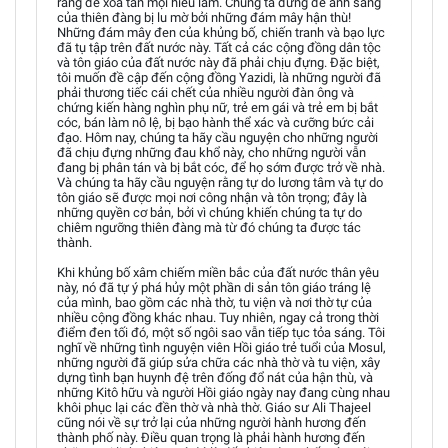
ràng để xóa tan mọi hiểu lầm. Chúng ta đừng để ánh sáng
của thiên đàng bị lu mờ bởi những đám mây hận thù!
Những đám mây đen của khủng bố, chiến tranh và bạo lực
đã tụ tập trên đất nước này. Tất cả các cộng đồng dân tộc
và tôn giáo của đất nước này đã phải chịu đựng. Đặc biệt,
tôi muốn đề cập đến cộng đồng Yazidi, là những người đã
phải thương tiếc cái chết của nhiều người đàn ông và
chứng kiến hàng nghìn phụ nữ, trẻ em gái và trẻ em bị bắt
cóc, bán làm nô lệ, bị bạo hành thể xác và cưỡng bức cải
đạo. Hôm nay, chúng ta hãy cầu nguyện cho những người
đã chịu đựng những đau khổ này, cho những người vẫn
đang bị phân tán và bị bắt cóc, để họ sớm được trở về nhà.
Và chúng ta hãy cầu nguyện rằng tự do lương tâm và tự do
tôn giáo sẽ được mọi nơi công nhận và tôn trọng; đây là
những quyền cơ bản, bởi vì chúng khiến chúng ta tự do
chiêm ngưỡng thiên đàng mà từ đó chúng ta được tác
thành.
Khi khủng bố xâm chiếm miền bắc của đất nước thân yêu
này, nó đã tự ý phá hủy một phần di sản tôn giáo tráng lệ
của mình, bao gồm các nhà thờ, tu viện và nơi thờ tự của
nhiều cộng đồng khác nhau. Tuy nhiên, ngay cả trong thời
điểm đen tối đó, một số ngôi sao vẫn tiếp tục tỏa sáng. Tôi
nghĩ về những tình nguyện viên Hồi giáo trẻ tuổi của Mosul,
những người đã giúp sửa chữa các nhà thờ và tu viện, xây
dựng tình bạn huynh đệ trên đống đổ nát của hận thù, và
những Kitô hữu và người Hồi giáo ngày nay đang cùng nhau
khôi phục lại các đền thờ và nhà thờ. Giáo sư Ali Thajeel
cũng nói về sự trở lại của những người hành hương đến
thành phố này. Điều quan trọng là phải hành hương đến