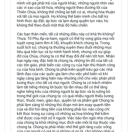
mình với giá phải trả của người khác, những người nhìn vào
các vì sao của lời hứa, những người theo đường lối của
Thiên Chúa, không thể chống lại bất cứ ai, nhưng hòa thuận
với tất cả mọi người. Họ không thể biện minh cho bất kỳ
hình thức áp đặt, áp bức và lạm dụng quyền lực nào; họ
không thể theo đuổi một thái độ hiếu chiến.
Các bạn thân mến, tất cả những điều này có khả thi không?
Thưa: Tổ Phụ Áp-ra-ham, người có thể hy vọng giữa mọi nỗi
tuyệt vọng (xem Rm 4:18), khuyến khích chúng ta. Trong
suốt lịch sử, chúng ta thường xuyên theo đuổi những mục
tiêu quá trần tục và tự mình hành trình, nhưng với sự giúp
đỡ của Chúa, chúng ta có thể thay đổi để nên tốt hơn. Nhân
loại ngày nay, đặc biệt là chúng ta, những tín đồ của tất cả
các tôn giáo, phải biến các công cụ của hận thù thành công
cụ của hòa bình. Chúng ta phải kiên quyết kêu gọi các nhà
lãnh đạo của các quốc gia làm cho việc phổ biến vũ khí
ngày càng gia tăng hiện nay nhường chỗ cho việc phân phối
lương thực cho tất cả mọi người. Chúng ta có trách nhiệm
làm tắt tiếng những lời buộc tội lẫn nhau để có thể lắng
nghe tiếng kêu của những người bị áp bức và bị ruồng bỏ
trong thế giới của chúng ta: có quá nhiều người thiếu lương
thực, thuốc men, giáo dục, quyền lợi và phẩm giá! Chúng ta
phải làm sáng tỏ những thủ đoạn mờ ám xoay quanh tiền
của và đòi hỏi rằng tiền của không phải lúc nào cũng chỉ
kết thúc trong sự củng cố những xa hoa không thể kiềm
chế được của một số ít người. Việc bảo tồn ngôi nhà chung
của chúng ta khỏi những mục đích săn mồi là tùy thuộc vào
chúng ta. Chúng ta phải nhắc nhở thế giới rằng cuộc sống
của con người có giá trị vì những gì nó là, chứ không phải vì