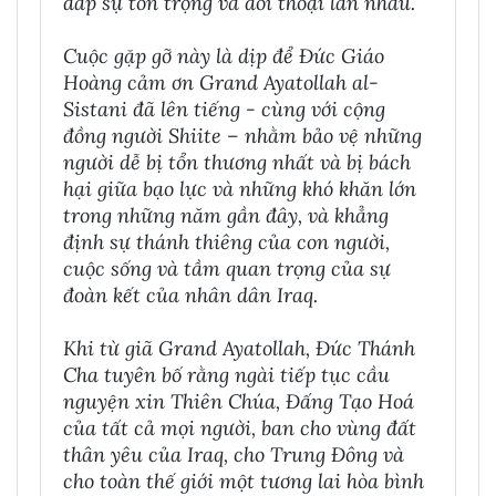
đắp sự tôn trọng và đối thoại lẫn nhau.
Cuộc gặp gỡ này là dịp để Đức Giáo
Hoàng cảm ơn Grand Ayatollah al-
Sistani đã lên tiếng - cùng với cộng
đồng người Shiite – nhằm bảo vệ những
người dễ bị tổn thương nhất và bị bách
hại giữa bạo lực và những khó khăn lớn
trong những năm gần đây, và khẳng
định sự thánh thiêng của con người,
cuộc sống và tầm quan trọng của sự
đoàn kết của nhân dân Iraq.
Khi từ giã Grand Ayatollah, Đức Thánh
Cha tuyên bố rằng ngài tiếp tục cầu
nguyện xin Thiên Chúa, Đấng Tạo Hoá
của tất cả mọi người, ban cho vùng đất
thân yêu của Iraq, cho Trung Đông và
cho toàn thế giới một tương lai hòa bình