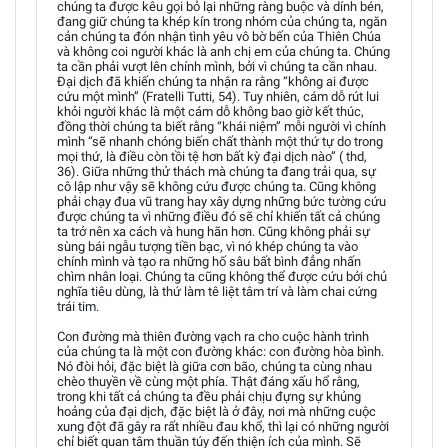
chúng ta được kêu gọi bỏ lại những ràng buộc và dính bén,
đang giữ chúng ta khép kín trong nhóm của chúng ta, ngăn
cản chúng ta đón nhận tình yêu vô bờ bến của Thiên Chúa
và không coi người khác là anh chị em của chúng ta. Chúng
ta cần phải vượt lên chính mình, bởi vì chúng ta cần nhau.
Đại dịch đã khiến chúng ta nhận ra rằng “không ai được
cứu một mình” (Fratelli Tutti, 54). Tuy nhiên, cám dỗ rút lui
khỏi người khác là một cám dỗ không bao giờ kết thúc,
đồng thời chúng ta biết rằng “khái niệm” mỗi người vì chính
mình “sẽ nhanh chóng biến chất thành một thứ tự do trong
mọi thứ, là điều còn tồi tệ hơn bất kỳ đại dịch nào” ( thd,
36). Giữa những thử thách mà chúng ta đang trải qua, sự
cô lập như vậy sẽ không cứu được chúng ta. Cũng không
phải chạy đua vũ trang hay xây dựng những bức tường cứu
được chúng ta vì những điều đó sẽ chỉ khiến tất cả chúng
ta trở nên xa cách và hung hãn hơn. Cũng không phải sự
sùng bái ngẫu tượng tiền bạc, vì nó khép chúng ta vào
chính mình và tạo ra những hố sâu bất bình đẳng nhấn
chìm nhân loại. Chúng ta cũng không thể được cứu bởi chủ
nghĩa tiêu dùng, là thứ làm tê liệt tâm trí và làm chai cứng
trái tim.
Con đường mà thiên đường vạch ra cho cuộc hành trình
của chúng ta là một con đường khác: con đường hòa bình.
Nó đòi hỏi, đặc biệt là giữa cơn bão, chúng ta cùng nhau
chèo thuyền về cùng một phía. Thật đáng xấu hổ rằng,
trong khi tất cả chúng ta đều phải chịu đựng sự khủng
hoảng của đại dịch, đặc biệt là ở đây, nơi mà những cuộc
xung đột đã gây ra rất nhiều đau khổ, thì lại có những người
chỉ biết quan tâm thuần túy đến thiện ích của mình. Sẽ