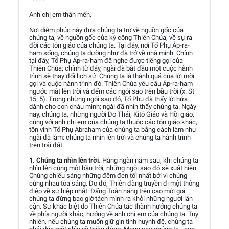
Anh chị em thân mến,
Nơi diễm phúc này đưa chúng ta trở về nguồn gốc của
chúng ta, về nguồn gốc của kỳ công Thiên Chúa, về sự ra
đời các tôn giáo của chúng ta. Tại đây, nơi Tổ Phụ Áp-ra-
ham sống, chúng ta dường như đã trở về nhà mình. Chính
tại đây, Tổ Phụ Áp-ra-ham đã nghe được tiếng gọi của
Thiên Chúa; chính từ đây, ngài đã bắt đầu một cuộc hành
trình sẽ thay đổi lịch sử. Chúng ta là thành quả của lời mời
gọi và cuộc hành trình đó. Thiên Chúa yêu cầu Áp-ra-ham
ngước mắt lên trời và đếm các ngôi sao trên bầu trời (x. St
15: 5). Trong những ngôi sao đó, Tổ Phụ đã thấy lời hứa
dành cho con cháu mình; ngài đã nhìn thấy chúng ta. Ngày
nay, chúng ta, những người Do Thái, Kitô Giáo và Hồi giáo,
cùng với anh chị em của chúng ta thuộc các tôn giáo khác,
tôn vinh Tổ Phụ Abraham của chúng ta bằng cách làm như
ngài đã làm: chúng ta nhìn lên trời và chúng ta hành trình
trên trái đất.
1. Chúng ta nhìn lên trời.
Hàng ngàn năm sau, khi chúng ta
nhìn lên cùng một bầu trời, những ngôi sao đó sẽ xuất hiện.
Chúng chiếu sáng những đêm đen tối nhất bởi vì chúng
cùng nhau tỏa sáng. Do đó, Thiên đàng truyền đi một thông
điệp về sự hiệp nhất: Đấng Toàn năng trên cao mời gọi
chúng ta đừng bao giờ tách mình ra khỏi những người lân
cận. Sự khác biệt do Thiên Chúa tác thành hướng chúng ta
về phía người khác, hướng về anh chị em của chúng ta. Tuy
nhiên, nếu chúng ta muốn giữ gìn tình huynh đệ, chúng ta