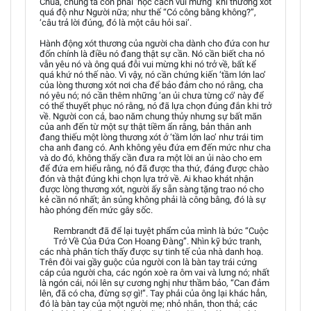
Chúa, chúng ta còn phải ‘học cách vui mừng’ khi thương xót
quá độ như Người nữa; như thế “Có công bằng không?”,
‘câu trả lời đúng, đó là một câu hỏi sai’.
Hành động xót thương của người cha dành cho đứa con hư
đốn chính là điều nó đang thật sự cần. Nó cần biết cha nó
vẫn yêu nó và ông quá đỗi vui mừng khi nó trở về, bất kể
quá khứ nó thế nào. Vì vậy, nó cần chứng kiến ‘tầm lớn lao’
của lòng thương xót nơi cha để bảo đảm cho nó rằng, cha
nó yêu nó; nó cần thêm những ‘an ủi chưa từng có’ này để
có thể thuyết phục nó rằng, nó đã lựa chọn đúng đắn khi trở
về. Người con cả, bao năm chung thủy nhưng sự bất mãn
của anh đến từ một sự thật tiềm ẩn rằng, bản thân anh
đang thiếu một lòng thương xót ở ‘tầm lớn lao’ như trái tim
cha anh đang có. Anh không yêu đứa em đến mức như cha
và do đó, không thấy cần đưa ra một lời an ủi nào cho em
để đứa em hiểu rằng, nó đã được tha thứ, đáng được chào
đón và thật đúng khi chọn lựa trở về. Ai khao khát nhận
được lòng thương xót, người ấy sẵn sàng tặng trao nó cho
kẻ cần nó nhất; ân sủng không phải là công bằng, đó là sự
hào phóng đến mức gây sốc.
Rembrandt đã để lại tuyệt phẩm của mình là bức “Cuộc
Trở Về Của Đứa Con Hoang Đàng”. Nhìn kỹ bức tranh,
các nhà phân tích thấy được sự tinh tế của nhà danh hoạ.
Trên đôi vai gầy guộc của người con là bàn tay trái cứng
cáp của người cha, các ngón xoè ra ôm vai và lưng nó; nhất
là ngón cái, nói lên sự cương nghị như thầm bảo, “Can đảm
lên, đã có cha, đừng sợ gì!”. Tay phải của ông lại khác hẳn,
đó là bàn tay của một người mẹ; nhỏ nhắn, thon thả; các