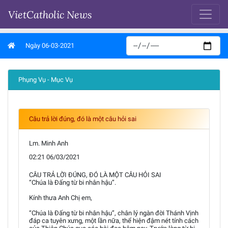
VietCatholic News
Ngày 06-03-2021
Phụng Vụ - Mục Vụ
Câu trả lời đúng, đó là một câu hỏi sai
Lm. Minh Anh
02:21 06/03/2021
CÂU TRẢ LỜI ĐÚNG, ĐÓ LÀ MỘT CÂU HỎI SAI
“Chúa là Đấng từ bi nhân hậu”.
Kính thưa Anh Chị em,
“Chúa là Đấng từ bi nhân hậu”, chân lý ngàn đời Thánh Vịnh
đáp ca tuyên xưng, một lần nữa, thể hiện đậm nét tính cách