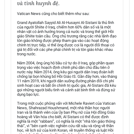
và tình huynh đệ.
Vatican News cũng cho biết thêm như sau:
Grand Ayatollah Sayyid Ali Al-Husayni Al-Sistani là thủ lĩnh
của người Shiite ở Iraq, chiếm hơn 60% dân số và là một
nhân vật có ảnh hưởng trong cả nước và trong thế giới Hồi
giáo Shiite toàn cầu. Ông chủ trương rằng các nhà lãnh đạo
tôn giáo không được phép tham gia vào các hoạt động
chính trị trực tiếp, vì thế ông được coi là người đối thoại có
giá trị đối với các phe phái chính trị và tôn giáo khác nhau
trong nước.
Năm 2004, ông ủng hộ bầu cử tự do ở Iraq, góp phần quan
trọng vào việc hoạch định chính phủ dân chủ đầu tiên ở
nước này. Năm 2014, ông kêu gọi người dân Iraq đoàn kết
chống lại bọn khủng bố Hồi Giáo IS. Gần đây hơn, vào tháng
11 năm 2019, khi người dân xuống đường phản đối chi phí
sinh hoạt cao và bất ổn chính trị quốc gia, Al-Sistani đã kêu
gọi những người biểu tình và cảnh sát bình tĩnh và đừng sử
dụng bạo lực.
Trong một cuộc phỏng vấn với Michele Raviert của Vatican
News, Shahrazad Houshmand, một nhà thần học người
Iran và là thành viên của Ủy ban Phụ nữ của Hội đồng Giáo
hoàng về Văn hóa cho biết, Al Sistani có thể được định
nghĩa là một “rabbani”, có nghĩa là một “nhà tôn giáo thông
thái”, vì “bên cạnh việc nghiên cứu rất sâu và rộng về thần
học, về lịch sử của kinh Koran, về truyền thống và luật Hồi