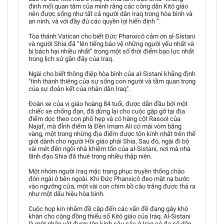
định mối quan tâm của mình rằng các công dân Kitô giáo
nên được sống như tất cả người dân Iraq trong hòa bình và
an ninh, và với đầy đủ các quyền lợi hiến định ”.
Tòa thánh Vatican cho biết Đức Phanxicô cảm ơn al-Sistani
và người Shia đã “lên tiếng bảo vệ những người yếu nhất và
bị bách hại nhiều nhất” trong một số thời điểm bạo lực nhất
trong lịch sử gần đây của Iraq.
Ngài cho biết thông điệp hòa bình của al-Sistani khẳng định
"tính thánh thiêng của sự sống con người và tầm quan trọng
của sự đoàn kết của nhân dân Iraq".
Đoàn xe của vị giáo hoàng 84 tuổi, được dẫn đầu bởi một
chiếc xe chống đạn, đã dừng lại cho cuộc gặp gỡ tại địa
điểm dọc theo con phố hẹp và có hàng cột Rasool của
Najaf, mà đỉnh điểm là Đền Imam Ali có mái vòm bằng
vàng, một trong những địa điểm được tôn kính nhất trên thế
giới dành cho người Hồi giáo phái Shia. Sau đó, ngài đi bộ
vài mét đến ngôi nhà khiêm tốn của al-Sistani, nơi mà nhà
lãnh đạo Shia đã thuê trong nhiều thập niên.
Một nhóm người Iraq mặc trang phục truyền thống chào
đón ngài ở bên ngoài. Khi Đức Phanxicô đeo mặt nạ bước
vào ngưỡng cửa, một vài con chim bồ câu trắng được thả ra
như một dấu hiệu hòa bình.
Cuộc họp kín nhằm đề cập đến các vấn đề đang gây khó
khăn cho cộng đồng thiểu số Kitô giáo của Iraq. Al-Sistani
là một nhân vật được tôn kính sâu sắc ở Iraq có đa số dân