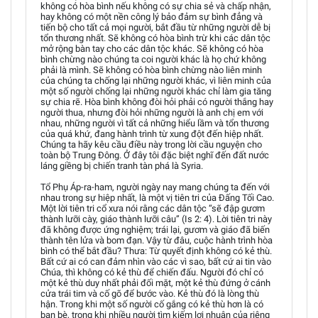
không có hòa bình nếu không có sự chia sẻ và chấp nhận,
hay không có một nền công lý bảo đảm sự bình đẳng và
tiến bộ cho tất cả mọi người, bắt đầu từ những người dễ bị
tổn thương nhất. Sẽ không có hòa bình trừ khi các dân tộc
mở rộng bàn tay cho các dân tộc khác. Sẽ không có hòa
bình chừng nào chúng ta coi người khác là họ chứ không
phải là mình. Sẽ không có hòa bình chừng nào liên minh
của chúng ta chống lại những người khác, vì liên minh của
một số người chống lại những người khác chỉ làm gia tăng
sự chia rẽ. Hòa bình không đòi hỏi phải có người thắng hay
người thua, nhưng đòi hỏi những người là anh chị em với
nhau, những người vì tất cả những hiểu lầm và tổn thương
của quá khứ, đang hành trình từ xung đột đến hiệp nhất.
Chúng ta hãy kêu cầu điều này trong lời cầu nguyện cho
toàn bộ Trung Đông. Ở đây tôi đặc biệt nghĩ đến đất nước
láng giềng bị chiến tranh tàn phá là Syria.
Tổ Phụ Áp-ra-ham, người ngày nay mang chúng ta đến với
nhau trong sự hiệp nhất, là một vị tiên tri của Đấng Tối Cao.
Một lời tiên tri cổ xưa nói rằng các dân tộc “sẽ đập gươm
thành lưỡi cày, giáo thành lưỡi câu” (Is 2: 4). Lời tiên tri này
đã không được ứng nghiệm; trái lại, gươm và giáo đã biến
thành tên lửa và bom đạn. Vậy từ đâu, cuộc hành trình hòa
bình có thể bắt đầu? Thưa: Từ quyết định không có kẻ thù.
Bất cứ ai có can đảm nhìn vào các vì sao, bất cứ ai tin vào
Chúa, thì không có kẻ thù để chiến đấu. Người đó chỉ có
một kẻ thù duy nhất phải đối mặt, một kẻ thù đứng ở cánh
cửa trái tim và cố gõ để bước vào. Kẻ thù đó là lòng thù
hận. Trong khi một số người cố gắng có kẻ thù hơn là có
bạn bè, trong khi nhiều người tìm kiếm lợi nhuận của riêng