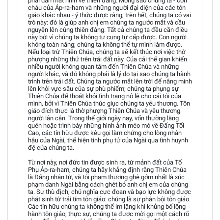
phải dán mắt nhìn về thiên đàng. Mong sao chúng ta - con
cháu của Áp-ra-ham và những người đại diện của các tôn
giáo khác nhau - ý thức được rằng, trên hết, chúng ta có vai
trò này: đó là giúp anh chị em chúng ta ngước mắt và cầu
nguyện lên cùng thiên đàng. Tất cả chúng ta đều cần điều
này bởi vì chúng ta không tự cung tự cấp được. Con người
không toàn năng; chúng ta không thể tự mình làm được.
Nếu loại trừ Thiên Chúa, chúng ta sẽ kết thúc nơi việc thờ
phượng những thứ trên trái đất này. Của cải thế gian khiến
nhiều người không quan tâm đến Thiên Chúa và những
người khác, và đó không phải là lý do tại sao chúng ta hành
trình trên trái đất. Chúng ta ngước mắt lên trời để nâng mình
lên khỏi vực sâu của sự phù phiếm; chúng ta phụng sự
Thiên Chúa để thoát khỏi tình trạng nô lệ cho cái tôi của
mình, bởi vì Thiên Chúa thúc giục chúng ta yêu thương. Tôn
giáo đích thực là thờ phượng Thiên Chúa và yêu thương
người lân cận. Trong thế giới ngày nay, vốn thường lãng
quên hoặc trình bày những hình ảnh méo mó về Đấng Tối
Cao, các tín hữu được kêu gọi làm chứng cho lòng nhân
hậu của Ngài, thể hiện tình phụ tử của Ngài qua tình huynh
đệ của chúng ta.
Từ nơi này, nơi đức tin được sinh ra, từ mảnh đất của Tổ
Phụ Áp-ra-ham, chúng ta hãy khẳng định rằng Thiên Chúa
là Đấng nhân từ, và tội phạm thượng ghê gớm nhất là xúc
phạm danh Ngài bằng cách ghét bỏ anh chị em của chúng
ta. Sự thù địch, chủ nghĩa cực đoan và bạo lực không được
phát sinh từ trái tim tôn giáo: chúng là sự phản bội tôn giáo.
Các tín hữu chúng ta không thể im lặng khi khủng bố lộng
hành tôn giáo; thực sự, chúng ta được mời gọi một cách rõ