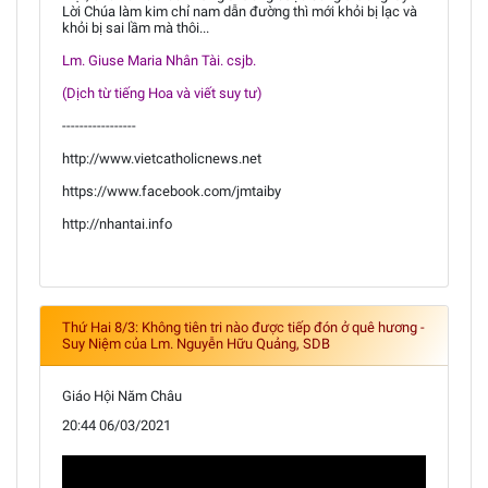
Lời Chúa làm kim chỉ nam dẫn đường thì mới khỏi bị lạc và
khỏi bị sai lầm mà thôi...
Lm. Giuse Maria Nhân Tài. csjb.
(Dịch từ tiếng Hoa và viết suy tư)
-----------------
http://www.vietcatholicnews.net
https://www.facebook.com/jmtaiby
http://nhantai.info
Thứ Hai 8/3: Không tiên tri nào được tiếp đón ở quê hương -
Suy Niệm của Lm. Nguyễn Hữu Quảng, SDB
Giáo Hội Năm Châu
20:44 06/03/2021