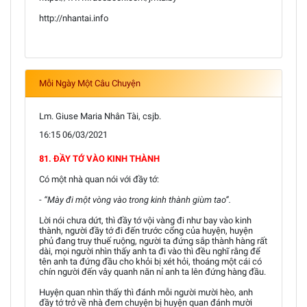
http://nhantai.info
Mỗi Ngày Một Câu Chuyện
Lm. Giuse Maria Nhân Tài, csjb.
16:15 06/03/2021
81. ĐẦY TỚ VÀO KINH THÀNH
Có một nhà quan nói với đầy tớ:
-
“Mày đi một vòng vào trong kinh thành giùm tao”.
Lời nói chưa dứt, thì đầy tớ vội vàng đi như bay vào kinh
thành, người đầy tớ đi đến trước cổng của huyện, huyện
phủ đang truy thuế ruộng, người ta đứng sắp thành hàng rất
dài, mọi người nhìn thấy anh ta đi vào thì đều nghĩ rằng để
tên anh ta đứng đầu cho khỏi bị xét hỏi, thoáng một cái có
chín người đến vây quanh năn nỉ anh ta lên đứng hàng đầu.
Huyện quan nhìn thấy thì đánh mỗi người mười hèo, anh
đầy tớ trở về nhà đem chuyện bị huyện quan đánh mười