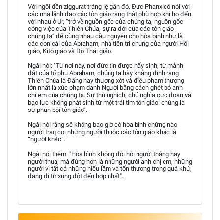
Với ngôi đền ziggurat tráng lệ gần đó, Đức Phanxicô nói với
các nhà lãnh đạo các tôn giáo rằng thật phù hợp khi họ đến
với nhau ở Ur, “trở về nguồn gốc của chúng ta, nguồn gốc
công việc của Thiên Chúa, sự ra đời của các tôn giáo
chúng ta” để cùng nhau cầu nguyện cho hòa bình như là
các con cái của Abraham, nhà tiên tri chung của người Hồi
giáo, Kitô giáo và Do Thái giáo.
Ngài nói: “Từ nơi này, nơi đức tin được nẩy sinh, từ mảnh
đất của tổ phụ Abraham, chúng ta hãy khẳng định rằng
Thiên Chúa là Đấng hay thương xót và điều phạm thượng
lớn nhất là xúc phạm danh Người bằng cách ghét bỏ anh
chị em của chúng ta. Sự thù nghịch, chủ nghĩa cực đoan và
bạo lực không phát sinh từ một trái tim tôn giáo: chúng là
sự phản bội tôn giáo”.
Ngài nói rằng sẽ không bao giờ có hòa bình chừng nào
người Iraq coi những người thuộc các tôn giáo khác là
“người khác”.
Ngài nói thêm: "Hòa bình không đòi hỏi người thắng hay
người thua, mà đúng hơn là những người anh chị em, những
người vì tất cả những hiểu lầm và tổn thương trong quá khứ,
đang đi từ xung đột đến hợp nhất".