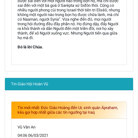
được sai đến với một người nào trong bọn họ, mà chỉ được
sai đến với một bà goá ở Sarépta xứ Siđôn thôi. Cũng có
nhiều người phong cùi trong Israel thời tiên tri Elisêô, nhưng
không một người nào trong bọn họ được chữa lành, mà chỉ
có Naaman, người Syria”. Vừa nghe đến đó, mọi người
trong hội đường đều đầy phẫn nộ. Họ đứng dậy, đẩy Người
ra khỏi thành và dẫn Người đến một triền đồi, nơi họ xây
thành, để xô Người xuống vực. Nhưng Người tiến qua giữa
họ mà đi.
Ðó là lời Chúa.
Tin Giáo Hội Hoàn Vũ
Tin mới nhất: Đức Giáo Hoàng đến Ur, sinh quán Ápraham,
kêu gọi hợp nhất giữa các tín ngưỡng tại Iraq
Vũ Văn An
04:06 06/03/2021