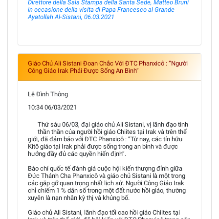
Direttore della Sala Stampa della Santa Sede, Matteo Bruni
in occasione della visita di Papa Francesco al Grande
Ayatollah Al-Sistani, 06.03.2021
Giáo Chủ Ali Sistani Đoan Chắc Với ĐTC Phanxicô : ‘‘Người
Công Giáo Irak Phải Được Sống An Bình’’
Lê Đình Thông
10:34 06/03/2021
Thứ sáu 06/03, đại giáo chủ Ali Sistani, vị lãnh đạo tinh
thần thần của người hồi giáo Chiites tại Irak và trên thế
giới, đã đảm bảo với ĐTC Phanxicô : ‘‘Từ nay, các tín hữu
Kitô giáo tại Irak phải được sống trong an bình và được
hưởng đầy đủ các quyền hiến định’’.
Báo chí quốc tế đánh giá cuộc hội kiến thượng đỉnh giữa
Đức Thánh Cha Phanxicô và giáo chủ Sistani là một trong
các gặp gỡ quan trọng nhất lịch sử. Người Công Giáo Irak
chỉ chiếm 1 % dân số trong một đất nước hồi giáo, thường
xuyên là nạn nhân kỳ thị và khủng bố.
Giáo chủ Ali Sistani, lãnh đạo tối cao hồi giáo Chiites tại