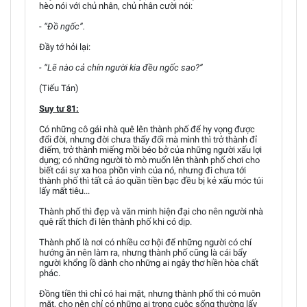
hèo nói với chủ nhân, chủ nhân cười nói:
-
“Đồ ngốc”.
Đầy tớ hỏi lại:
- “Lẽ nào cả chín người kia đều ngốc sao?”
(Tiếu Tán)
Suy tư 81:
Có những cô gái nhà quê lên thành phố để hy vọng được
đổi đời, nhưng đời chưa thấy đổi mà mình thì trở thành đỉ
điếm, trở thành miếng mồi béo bở của những người xấu lợi
dụng; có những người tò mò muốn lên thành phố chơi cho
biết cái sự xa hoa phồn vinh của nó, nhưng đi chưa tới
thành phố thì tất cả áo quần tiền bạc đều bị kẻ xấu móc túi
lấy mất tiêu...
Thành phố thì đẹp và văn minh hiện đại cho nên người nhà
quê rất thích đi lên thành phố khi có dịp.
Thành phố là nơi có nhiều cơ hội để những người có chí
hướng ăn nên làm ra, nhưng thành phố cũng là cái bẩy
người khổng lồ dành cho những ai ngây thơ hiền hòa chất
phác.
Đồng tiền thì chỉ có hai mặt, nhưng thành phố thì có muôn
mặt, cho nên chỉ có những ai trong cuộc sống thường lấy