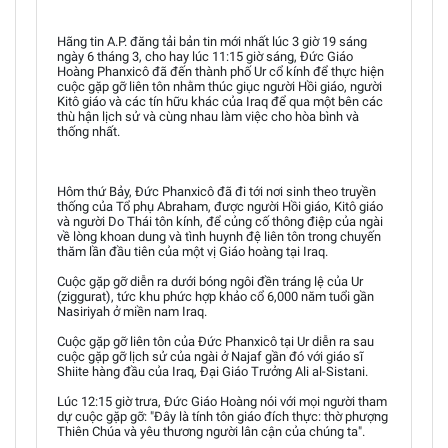
Hãng tin A.P. đăng tải bản tin mới nhất lúc 3 giờ 19 sáng
ngày 6 tháng 3, cho hay lúc 11:15 giờ sáng, Đức Giáo
Hoàng Phanxicô đã đến thành phố Ur cổ kính để thực hiện
cuộc gặp gỡ liên tôn nhằm thúc giục người Hồi giáo, người
Kitô giáo và các tín hữu khác của Iraq để qua một bên các
thù hận lịch sử và cùng nhau làm việc cho hòa bình và
thống nhất.
Hôm thứ Bảy, Đức Phanxicô đã đi tới nơi sinh theo truyền
thống của Tổ phụ Abraham, được người Hồi giáo, Kitô giáo
và người Do Thái tôn kính, để củng cố thông điệp của ngài
về lòng khoan dung và tình huynh đệ liên tôn trong chuyến
thăm lần đầu tiên của một vị Giáo hoàng tại Iraq.
Cuộc gặp gỡ diễn ra dưới bóng ngôi đền tráng lệ của Ur
(ziggurat), tức khu phức hợp khảo cổ 6,000 năm tuổi gần
Nasiriyah ở miền nam Iraq.
Cuộc gặp gỡ liên tôn của Đức Phanxicô tại Ur diễn ra sau
cuộc gặp gỡ lịch sử của ngài ở Najaf gần đó với giáo sĩ
Shiite hàng đầu của Iraq, Đại Giáo Trưởng Ali al-Sistani.
Lúc 12:15 giờ trưa, Đức Giáo Hoàng nói với mọi người tham
dự cuộc gặp gỡ: "Đây là tính tôn giáo đích thực: thờ phượng
Thiên Chúa và yêu thương người lân cận của chúng ta".