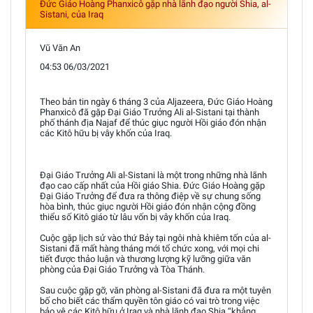
Đức Giáo Hoàng Phanxicô gặp nhà lãnh đạo người Shia, al-
Sistani, của Iraq
Vũ Văn An
04:53 06/03/2021
Theo bản tin ngày 6 tháng 3 của Aljazeera, Đức Giáo Hoàng
Phanxicô đã gặp Đại Giáo Trưởng Ali al-Sistani tại thành
phố thánh địa Najaf để thúc giục người Hồi giáo đón nhận
các Kitô hữu bị vây khốn của Iraq.
Đại Giáo Trưởng Ali al-Sistani là một trong những nhà lãnh
đạo cao cấp nhất của Hồi giáo Shia. Đức Giáo Hoàng gặp
Đại Giáo Trưởng để đưa ra thông điệp về sự chung sống
hòa bình, thúc giục người Hồi giáo đón nhận cộng đồng
thiểu số Kitô giáo từ lâu vốn bị vây khốn của Iraq.
Cuộc gặp lịch sử vào thứ Bảy tại ngôi nhà khiêm tốn của al-
Sistani đã mất hàng tháng mới tổ chức xong, với mọi chi
tiết được thảo luận và thương lượng kỹ lưỡng giữa văn
phòng của Đại Giáo Trưởng và Tòa Thánh.
Sau cuộc gặp gỡ, văn phòng al-Sistani đã đưa ra một tuyên
bố cho biết các thẩm quyền tôn giáo có vai trò trong việc
bảo vệ các Kitô hữu ở Iraq và nhà lãnh đạo Shia “khẳng