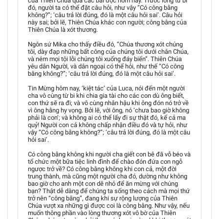
của Thiên Chúa qua các bài đọc hôm nay. Trước lòng từ bi
đó, người ta có thể đặt câu hỏi, như vậy “Có công bằng
không?”; ‘câu trả lời đúng, đó là một câu hỏi sai’. Câu hỏi
này sai; bởi lẽ, Thiên Chúa khác con người; công bằng của
Thiên Chúa là xót thương.
Ngôn sứ Mika cho thấy điều đó, “Chúa thương xót chúng
tôi, dày đạp những bất công của chúng tôi dưới chân Chúa,
và ném mọi tội lỗi chúng tôi xuống đáy biển”. Thiên Chúa
yêu dân Người, và dân ngoại có thể hỏi, như thế “Có công
bằng không?”; ‘câu trả lời đúng, đó là một câu hỏi sai’.
Tin Mừng hôm nay, ‘kiệt tác’ của Luca, nói đến một người
cha vô cùng từ bi khi chia gia tài cho các con dù ông biết,
con thứ sẽ ra đi; và vô cùng nhân hậu khi ông đón nó trở về
vì ông hằng hy vọng. Bởi lẽ, với ông, nó ‘chưa bao giờ không
phải là con’; và không ai có thể lấy đi sự thật đó, kể cả ma
quỷ! Người con cả không chấp nhận điều đó và tự hỏi, như
vậy “Có công bằng không?”; ‘câu trả lời đúng, đó là một câu
hỏi sai’.
Có công bằng không khi người cha giết con bê đã vỗ béo và
tổ chức một bữa tiệc linh đình để chào đón đứa con ngỗ
ngược trở về? Có công bằng không khi con cả, một đời
trung thành, mà cũng một người cha đó, dường như không
bao giờ cho anh một con dê nhỏ để ăn mừng với chúng
bạn? Thật dễ dàng để chúng ta sống theo cách mà mọi thứ
trở nên “công bằng”, đang khi sự rộng lượng của Thiên
Chúa vượt xa những gì được coi là công bằng. Như vậy, nếu
muốn thông phần vào lòng thương xót vô bờ của Thiên