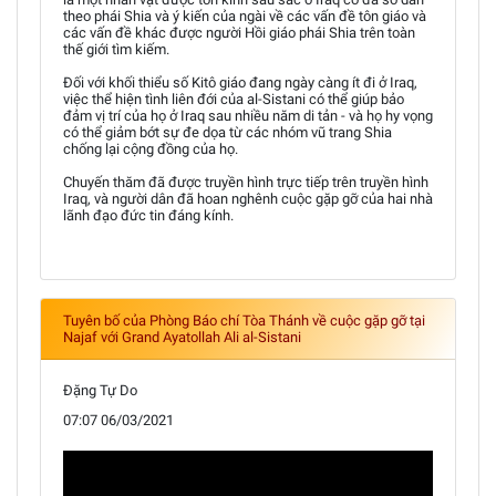
theo phái Shia và ý kiến của ngài về các vấn đề tôn giáo và
các vấn đề khác được người Hồi giáo phái Shia trên toàn
thế giới tìm kiếm.
Đối với khối thiểu số Kitô giáo đang ngày càng ít đi ở Iraq,
việc thể hiện tình liên đới của al-Sistani có thể giúp bảo
đảm vị trí của họ ở Iraq sau nhiều năm di tản - và họ hy vọng
có thể giảm bớt sự đe dọa từ các nhóm vũ trang Shia
chống lại cộng đồng của họ.
Chuyến thăm đã được truyền hình trực tiếp trên truyền hình
Iraq, và người dân đã hoan nghênh cuộc gặp gỡ của hai nhà
lãnh đạo đức tin đáng kính.
Tuyên bố của Phòng Báo chí Tòa Thánh về cuộc gặp gỡ tại
Najaf với Grand Ayatollah Ali al-Sistani
Đặng Tự Do
07:07 06/03/2021