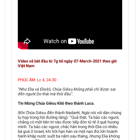
Video sẽ bắt đầu từ 7g tối ngày 07-March-2021 theo giờ
Việt Nam
PHÚC ÂM: Lc 4, 24-30
“Như Elia và Elisêô, Chúa Giêsu không phải chỉ được sai
đến người Do-thái mà thôi đâu”.
Tin Mừng Chúa Giêsu Kitô theo thánh Luca.
(Khi Chúa Giêsu đến thành Nadarét, Ngài nói với dân chúng
tụ họp trong hội đường rằng): “Quả thật, Ta bảo các ngươi,
chẳng có một tiên tri nào được tiếp đón tử tế ở quê hương
mình. Ta bảo các ngươi, chắc hẳn trong thời Elia có nhiều
bà goá ở Israel, khi trời hạn hán và một nạn đói lớn hoành
hành khắp nước suốt ba năm sáu tháng, nhưng Elia không