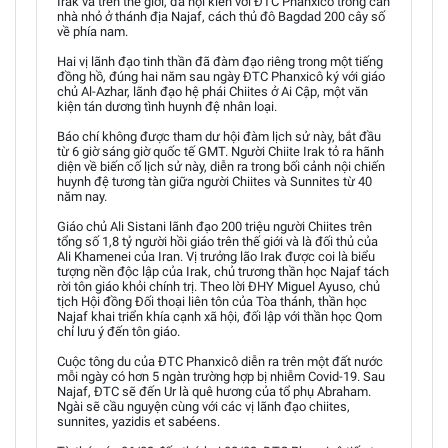
Irak và trên thế giới, đã hội kiến với ĐTC Phanxicô trong căn
nhà nhỏ ở thánh địa Najaf, cách thủ đô Bagdad 200 cây số
về phía nam.
Hai vị lãnh đạo tinh thần đã đàm đạo riêng trong một tiếng
đồng hồ, đúng hai năm sau ngày ĐTC Phanxicô ký với giáo
chủ Al-Azhar, lãnh đạo hệ phái Chiites ở Ai Cập, một văn
kiện tán dương tình huynh đệ nhân loại.
Báo chí không được tham dư hội đàm lịch sử này, bắt đầu
từ 6 giờ sáng giờ quốc tế GMT. Người Chiite Irak tỏ ra hãnh
diện về biến cố lịch sử này, diễn ra trong bối cảnh nội chiến
huynh đệ tương tàn giữa người Chiites và Sunnites từ 40
năm nay.
Giáo chủ Ali Sistani lãnh đạo 200 triệu người Chiites trên
tổng số 1,8 tỷ người hồi giáo trên thế giới và là đối thủ của
Ali Khamenei của Iran. Vị trưởng lão Irak được coi là biểu
tượng nền độc lập của Irak, chủ trương thần học Najaf tách
rời tôn giáo khỏi chính trị. Theo lời ĐHY Miguel Ayuso, chủ
tịch Hội đồng Đối thoại liên tôn của Tòa thánh, thần học
Najaf khai triển khía cạnh xã hội, đối lập với thần học Qom
chỉ lưu ý đến tôn giáo.
Cuộc tông du của ĐTC Phanxicô diễn ra trên một đất nước
mỗi ngày có hơn 5 ngàn trường hợp bị nhiễm Covid-19. Sau
Najaf, ĐTC sẽ đến Ur là quê hương của tổ phụ Abraham.
Ngài sẽ cầu nguyện cùng với các vị lãnh đạo chiites,
sunnites, yazidis et sabéens.