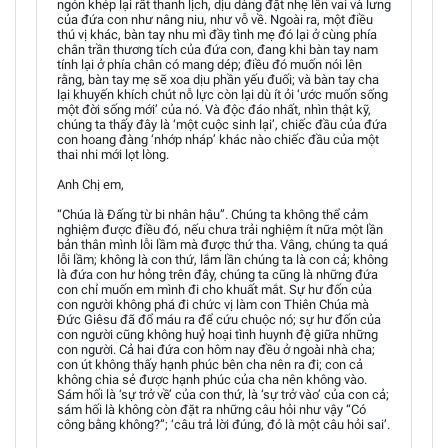
ngón khép lại rất thanh lịch, dịu dàng đặt nhẹ lên vai và lưng
của đứa con như nâng niu, như vỗ về. Ngoài ra, một điều
thú vị khác, bàn tay nhu mì đầy tình mẹ đó lại ở cùng phía
chân trần thương tích của đứa con, đang khi bàn tay nam
tính lại ở phía chân có mang dép; điều đó muốn nói lên
rằng, bàn tay mẹ sẽ xoa dịu phần yếu đuối; và bàn tay cha
lại khuyến khích chút nỗ lực còn lại dù ít ỏi ‘ước muốn sống
một đời sống mới’ của nó. Và độc đáo nhất, nhìn thật kỹ,
chúng ta thấy đây là ‘một cuộc sinh lại’, chiếc đầu của đứa
con hoang đàng ‘nhớp nháp’ khác nào chiếc đầu của một
thai nhi mới lọt lòng.
Anh Chị em,
“Chúa là Đấng từ bi nhân hậu”. Chúng ta không thể cảm
nghiệm được điều đó, nếu chưa trải nghiệm ít nữa một lần
bản thân mình lỗi lầm mà được thứ tha. Vâng, chúng ta quá
lỗi lầm; không là con thứ, lắm lần chúng ta là con cả; không
là đứa con hư hỏng trên đây, chúng ta cũng là những đứa
con chỉ muốn em mình đi cho khuất mắt. Sự hư đốn của
con người không phá đi chức vị làm con Thiên Chúa mà
Đức Giêsu đã đổ máu ra để cứu chuộc nó; sự hư đốn của
con người cũng không huỷ hoại tình huynh đệ giữa những
con người. Cả hai đứa con hôm nay đều ở ngoài nhà cha;
con út không thấy hạnh phúc bên cha nên ra đi; con cả
không chia sẻ được hạnh phúc của cha nên không vào.
Sám hối là ‘sự trở về’ của con thứ, là ‘sự trở vào’ của con cả;
sám hối là không còn đặt ra những câu hỏi như vậy “Có
công bằng không?”; ‘câu trả lời đúng, đó là một câu hỏi sai’.