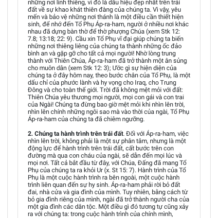
những nơi linh thiêng, vì đó là dấu hiệu đẹp nhất trên trái
đất về sự khao khát thiên đàng của chúng ta. Vì vậy, yêu
mến và bảo vệ những nơi thánh là một điều cần thiết hiện
sinh, để nhớ đến Tổ Phụ Áp-ra-ham, người ở nhiều nơi khác
nhau đã dựng bàn thờ để thờ phượng Chúa (xem Stk 12:
7.8; 13:18; 22: 9). Cầu xin Tổ Phụ vĩ đại giúp chúng ta biến
những nơi thiêng liêng của chúng ta thành những ốc đảo
bình an và gặp gỡ cho tất cả mọi người! Nhờ lòng trung
thành với Thiên Chúa, Áp-ra-ham đã trở thành một ân sủng
cho muôn dân (xem Stk 12: 3); Ước gì sự hiện diện của
chúng ta ở đây hôm nay, theo bước chân của Tổ Phụ, là một
dấu chỉ của phước lành và hy vọng cho Iraq, cho Trung
Đông và cho toàn thế giới. Trời đã không mệt mỏi với đất:
Thiên Chúa yêu thương mọi người, mọi con gái và con trai
của Ngài! Chúng ta đừng bao giờ mệt mỏi khi nhìn lên trời,
nhìn lên chính những ngôi sao mà vào thời của ngài, Tổ Phụ
Áp-ra-ham của chúng ta đã chiêm ngưỡng.
2. Chúng ta hành trình trên trái đất
. Đối với Áp-ra-ham, việc
nhìn lên trời, không phải là một sự phân tâm, nhưng là một
động lực để hành trình trên trái đất, cất bước trên con
đường mà qua con cháu của ngài, sẽ dẫn đến mọi lúc và
mọi nơi. Tất cả bắt đầu từ đây, với Chúa, Đấng đã mang Tổ
Phụ của chúng ta ra khỏi Ur (x. St 15: 7). Hành trình của Tổ
Phụ là một cuộc hành trình ra bên ngoài, một cuộc hành
trình liên quan đến sự hy sinh. Áp-ra-ham phải rời bỏ đất
đai, nhà cửa và gia đình của mình. Tuy nhiên, bằng cách từ
bỏ gia đình riêng của mình, ngài đã trở thành người cha của
một gia đình các dân tộc. Một điều gì đó tương tự cũng xảy
ra với chúng ta: trong cuộc hành trình của chính mình,