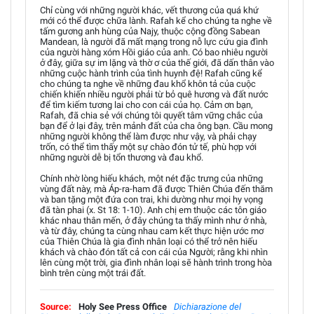
Chỉ cùng với những người khác, vết thương của quá khứ
mới có thể được chữa lành. Rafah kể cho chúng ta nghe về
tấm gương anh hùng của Najy, thuộc cộng đồng Sabean
Mandean, là người đã mất mạng trong nỗ lực cứu gia đình
của người hàng xóm Hồi giáo của anh. Có bao nhiêu người
ở đây, giữa sự im lặng và thờ ơ của thế giới, đã dấn thân vào
những cuộc hành trình của tình huynh đệ! Rafah cũng kể
cho chúng ta nghe về những đau khổ khôn tả của cuộc
chiến khiến nhiều người phải từ bỏ quê hương và đất nước
để tìm kiếm tương lai cho con cái của họ. Cảm ơn bạn,
Rafah, đã chia sẻ với chúng tôi quyết tâm vững chắc của
bạn để ở lại đây, trên mảnh đất của cha ông bạn. Cầu mong
những người không thể làm được như vậy, và phải chạy
trốn, có thể tìm thấy một sự chào đón tử tế, phù hợp với
những người dễ bị tổn thương và đau khổ.
Chính nhờ lòng hiếu khách, một nét đặc trưng của những
vùng đất này, mà Áp-ra-ham đã được Thiên Chúa đến thăm
và ban tặng một đứa con trai, khi dường như mọi hy vọng
đã tàn phai (x. St 18: 1-10). Anh chị em thuộc các tôn giáo
khác nhau thân mến, ở đây chúng ta thấy mình như ở nhà,
và từ đây, chúng ta cùng nhau cam kết thực hiện ước mơ
của Thiên Chúa là gia đình nhân loại có thể trở nên hiếu
khách và chào đón tất cả con cái của Người; rằng khi nhìn
lên cùng một trời, gia đình nhân loại sẽ hành trình trong hòa
bình trên cùng một trái đất.
Source:
Holy See Press Office
Dichiarazione del