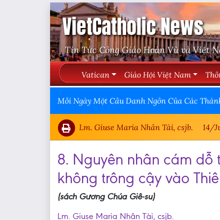
VietCatholic News
Tin Tức Công Giáo Hoàn Vũ và Việt 
Vatican
Giáo Hội Việt Nam
Thô
Mỗi Ngày Một Câu Danh Ngôn Của Các Thán
Lm. Giuse Maria Nhân Tài, csjb.
14/J
8. Nguyên nhân cám dỗ tr
không trông cậy vào Thi
(sách Gương Chúa Giê-su)
Lm. Giuse Maria Nhân Tài, csjb.