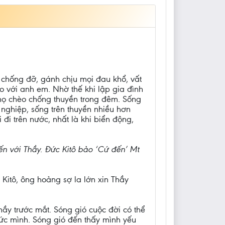
 chống đỡ, gánh chịu mọi đau khổ, vất
o với anh em. Nhờ thế khi lập gia đình
 họ chèo chống thuyền trong đêm. Sống
ghiệp, sống trên thuyền nhiều hơn
đi trên nước, nhất là khi biển động,
ến với Thầy. Đức Kitô bảo ‘Cứ đến’ Mt
Kitô, ông hoảng sợ la lớn xin Thầy
ầy trước mắt. Sóng gió cuộc đời có thể
 sức mình. Sóng gió đến thấy mình yếu