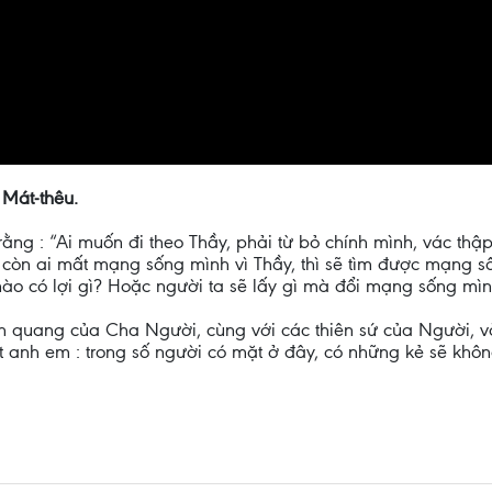
 Mát-thêu.
rằng : “Ai muốn đi theo Thầy, phải từ bỏ chính mình, vác thậ
còn ai mất mạng sống mình vì Thầy, thì sẽ tìm được mạng s
 nào có lợi gì? Hoặc người ta sẽ lấy gì mà đổi mạng sống mì
h quang của Cha Người, cùng với các thiên sứ của Người, v
t anh em : trong số người có mặt ở đây, có những kẻ sẽ khôn