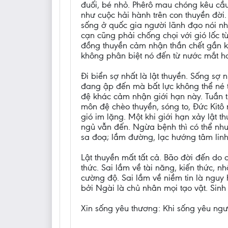
đuối, bé nhỏ. Phêrô mau chóng kêu cầu
như cuộc hải hành trên con thuyền đời
sống ở quốc gia người lãnh đạo nói nhi
cạn cũng phải chống chọi với gió lốc 
đồng thuyền cảm nhận thần chết gần k
không phân biệt nó đến từ nước mắt h
Đi biển sợ nhất là lật thuyền. Sống sợ
đang ập đến mà bất lực không thể né t
đệ khác cảm nhận giới hạn này. Tuần tr
môn đệ chèo thuyền, sóng to, Đức Kitô
gió im lặng. Một khi giới hạn xảy lật t
ngủ vẫn đến. Ngừa bệnh thì có thể như
sa đoạ; lầm đường, lạc hướng tâm linh
Lật thuyền mất tất cả. Bão đời đến do 
thức. Sai lầm về tài năng, kiến thức, 
cường độ. Sai lầm về niềm tin là nguy 
bởi Ngài là chủ nhân mọi tạo vật. Sinh
Xin sống yêu thương: Khi sống yêu ngườ