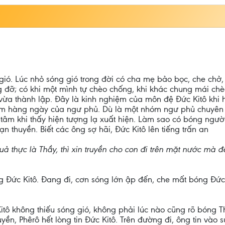
ió. Lúc nhỏ sóng gió trong đời có cha mẹ bảo bọc, che chở,
ng đỡ; có khi một mình tự chèo chống, khi khác chung mái chè
 vừa thành lập. Đây là kinh nghiệm của môn đệ Đức Kitô khi
ệm hàng ngày của ngư phủ. Dù là một nhóm ngư phủ chuyên n
âm khi thấy hiện tượng lạ xuất hiện. Làm sao có bóng người 
thuyền. Biết các ông sợ hãi, Đức Kitô lên tiếng trấn an
 thực là Thầy, thì xin truyền cho con đi trên mặt nước mà đ
 Đức Kitô. Đang đi, cơn sóng lớn ập đến, che mất bóng Đức 
tô không thiếu sóng gió, không phải lúc nào cũng rõ bóng Th
uyền, Phêrô hết lòng tin Đức Kitô. Trên đường đi, ông tin vào