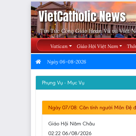
VietCatholic News
Tin Tức Công Giáo Hoàn Vũ và Việt 
Vatican
Giáo Hội Việt Nam
Thô
Ngày 06-08-2026
Phụng Vụ - Mục Vụ
Ngày 07/08: Căn tính người Môn Đệ đ
Giáo Hội Năm Châu
02:22 06/08/2026