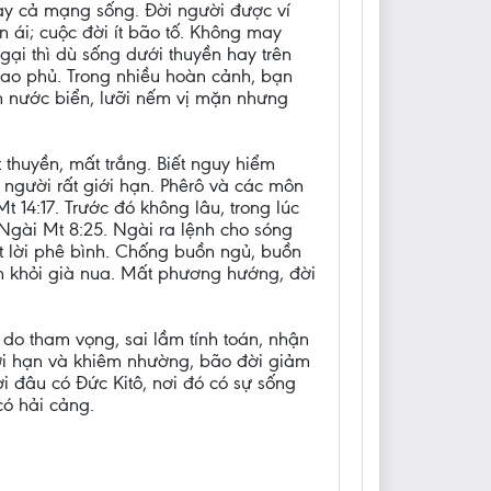
gay cả mạng sống. Đời người được ví
 ái; cuộc đời ít bão tố. Không may
gại thì dù sống dưới thuyền hay trên
bao phủ. Trong nhiều hoàn cảnh, bạn
n nước biển, lưỡi nếm vị mặn nhưng
 thuyền, mất trắng. Biết nguy hiểm
 người rất giới hạn. Phêrô và các môn
14:17. Trước đó không lâu, trong lúc
Ngài Mt 8:25. Ngài ra lệnh cho sóng
oát lời phê bình. Chống buồn ngủ, buồn
nh khỏi già nua. Mất phương hướng, đời
 do tham vọng, sai lầm tính toán, nhận
giới hạn và khiêm nhường, bão đời giảm
i đâu có Đức Kitô, nơi đó có sự sống
có hải cảng.