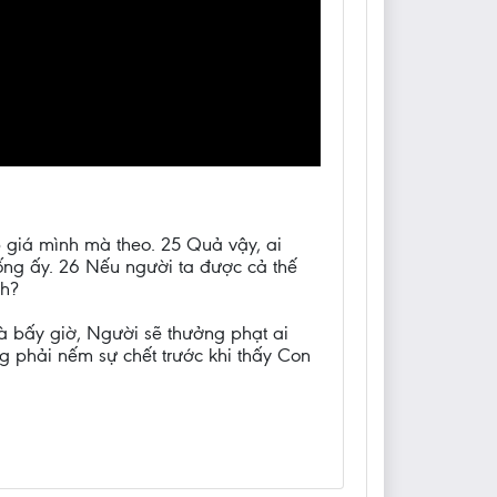
p giá mình mà theo. 25 Quả vậy, ai
ống ấy. 26 Nếu người ta được cả thế
nh?
à bấy giờ, Người sẽ thưởng phạt ai
g phải nếm sự chết trước khi thấy Con