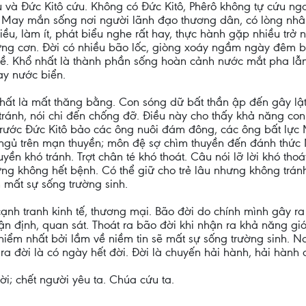
 và Đức Kitô cứu. Không có Đức Kitô, Phêrô không tự cứu n
. May mắn sống nơi người lãnh đạo thương dân, có lòng nhân
ều, làm ít, phát biểu nghe rất hay, thực hành gặp nhiều trở n
từng cơn. Đời có nhiều bão lốc, giòng xoáy ngầm ngày đêm 
ề. Khổ nhất là thành phần sống hoàn cảnh nước mắt pha lẫ
ay nước biển.
 nhất là mất thăng bằng. Con sóng dữ bất thần ập đến gây lật
ránh, nói chi đến chống đỡ. Điều này cho thấy khả năng con
ước Đức Kitô bảo các ông nuôi đám đông, các ông bất lực Mt 
 ngủ trên mạn thuyền; môn đệ sợ chìm thuyền đến đánh thức 
huyền khó tránh. Trợt chân té khó thoát. Câu nói lỡ lời khó th
ng không hết bệnh. Có thể giữ cho trẻ lâu nhưng không trá
 mất sự sống trường sinh.
cạnh tranh kinh tế, thương mại. Bão đời do chính mình gây ra
nhận định, quan sát. Thoát ra bão đời khi nhận ra khả năng 
hiểm nhất bởi lầm về niềm tin sẽ mất sự sống trường sinh. Nơ
 ra đời là có ngày hết đời. Đời là chuyến hải hành, hải hành 
i; chết người yêu ta. Chúa cứu ta.