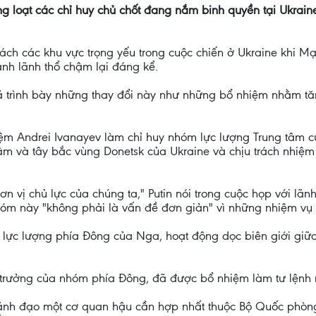
àng loạt các chỉ huy chủ chốt đang nắm binh quyền tại Ukrai
trách các khu vực trọng yếu trong cuộc chiến ở Ukraine khi 
ành lãnh thổ chậm lại đáng kể.
 trình bày những thay đổi này như những bổ nhiệm nhằm tă
ệm Andrei Ivanayev làm chỉ huy nhóm lực lượng Trung tâm củ
âm và tây bắc vùng Donetsk của Ukraine và chịu trách nhiệm
n vị chủ lực của chúng ta," Putin nói trong cuộc họp với l
nhóm này "không phải là vấn đề đơn giản" vì những nhiệm v
 lực lượng phía Đông của Nga, hoạt động dọc biên giới giữ
u trưởng của nhóm phía Đông, đã được bổ nhiệm làm tư lệnh
ãnh đạo một cơ quan hậu cần hợp nhất thuộc Bộ Quốc phòng