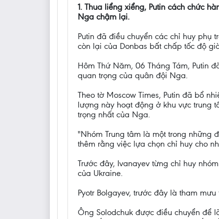
1. Thua liểng xiểng, Putin cách chức h
Nga chậm lại.
Putin đã điều chuyển các chỉ huy phụ 
còn lại của Donbas bất chấp tốc độ gi
Hôm Thứ Năm, 06 Tháng Tám, Putin đã
quan trọng của quân đội Nga.
Theo tờ Moscow Times, Putin đã bổ nhi
lượng này hoạt động ở khu vực trung t
trọng nhất của Nga.
"Nhóm Trung tâm là một trong những đơ
thêm rằng việc lựa chọn chỉ huy cho 
Trước đây, Ivanayev từng chỉ huy nhóm
của Ukraine.
Pyotr Bolgayev, trước đây là tham mư
Ông Solodchuk được điều chuyển để l