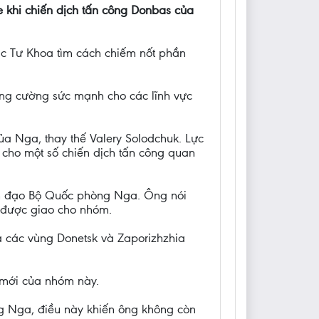
ne khi chiến dịch tấn công Donbas của
Mạc Tư Khoa tìm cách chiếm nốt phần
ng cường sức mạnh cho các lĩnh vực
a Nga, thay thế Valery Solodchuk. Lực
 cho một số chiến dịch tấn công quan
ãnh đạo Bộ Quốc phòng Nga. Ông nói
ụ được giao cho nhóm.
a các vùng Donetsk và Zaporizhzhia
 mới của nhóm này.
 Nga, điều này khiến ông không còn