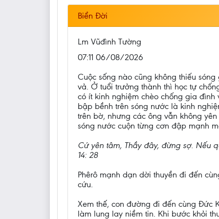
Biển Đời
Lm Vũđình Tường
07:11 06/08/2026
Cuộc sống nào cũng không thiếu sóng g
vả. Ở tuổi trưởng thành thì học tự chố
có ít kinh nghiệm chèo chống gia đình
bập bềnh trên sóng nước là kinh nghi
trên bờ, nhưng các ông vẫn không yên t
sóng nước cuộn từng cơn đập mạnh mạn 
Cứ yên tâm, Thầy đây, đừng sợ. Nếu quả
14: 28
Phêrô mạnh dạn dời thuyền đi đến cùng
cứu.
Xem thế, con đường đi đến cùng Đức Ki
làm lung lay niềm tin. Khi bước khỏi th