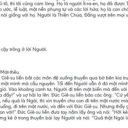
Ki-tô, thì tôi cũng cam lòng. Họ là người Ít-ra-en, họ đã đư
 ước, lề luật, một nền phụng tự và các lời hứa; họ là con chá
ột nòi giống với họ. Người là Thiên Chúa, Đấng vượt trên mọ
cậy trông ở lời Người.
 Mát-thêu.
Giê-su liền bắt các môn đệ xuống thuyền qua bờ bên kia trư
i một mình mà cầu nguyện. Tối đến Người vẫn ở đó một mình.
gió. Vào khoảng canh tư, Người đi trên mặt biển mà đến với
 đấy!” và sợ hãi la lên. Đức Giê-su liền bảo các ông: “Cứ 
, nếu quả là Ngài, thì xin truyền cho con đi trên mặt nước m
ống, đi trên mặt nước, và đến với Đức Giê-su. Nhưng thấy gi
on với!” Đức Giê-su liền đưa tay nắm lấy ông và nói: “Hỡi kẻ
Những kẻ ở trong thuyền bái lạy Người và nói: “Quả thật Ngài