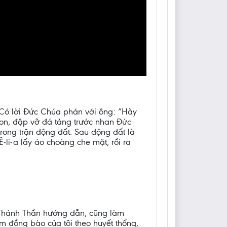
. Có lời Đức Chúa phán với ông: “Hãy
non, đập vỡ đá tảng trước nhan Đức
ong trận động đất. Sau động đất là
-li-a lấy áo choàng che mặt, rồi ra
ợc Thánh Thần hướng dẫn, cũng làm
em đồng bào của tôi theo huyết thống,