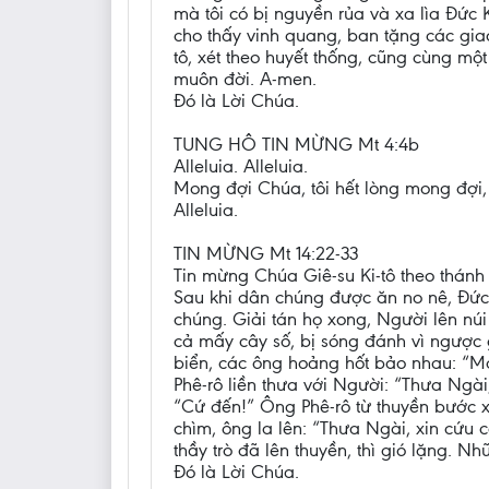
mà tôi có bị nguyền rủa và xa lìa Đức 
cho thấy vinh quang, ban tặng các giao
tô, xét theo huyết thống, cũng cùng m
muôn đời. A-men.
Đó là Lời Chúa.
TUNG HÔ TIN MỪNG Mt 4:4b
Alleluia. Alleluia.
Mong đợi Chúa, tôi hết lòng mong đợi, 
Alleluia.
TIN MỪNG Mt 14:22-33
Tin mừng Chúa Giê-su Ki-tô theo thánh
Sau khi dân chúng được ăn no nê, Đức 
chúng. Giải tán họ xong, Người lên nú
cả mấy cây số, bị sóng đánh vì ngược 
biển, các ông hoảng hốt bảo nhau: “Ma
Phê-rô liền thưa với Người: “Thưa Ngài
“Cứ đến!” Ông Phê-rô từ thuyền bước xu
chìm, ông la lên: “Thưa Ngài, xin cứu c
thầy trò đã lên thuyền, thì gió lặng. 
Đó là Lời Chúa.