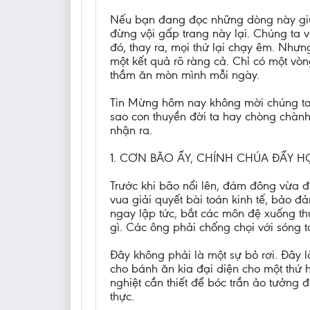
Nếu bạn đang đọc những dòng này giữa 
đừng vội gấp trang này lại. Chúng ta
đó, thay ra, mọi thứ lại chạy êm. Như
một kết quả rõ ràng cả. Chỉ có một vò
thầm ăn mòn mình mỗi ngày.
Tin Mừng hôm nay không mời chúng ta c
sao con thuyền đời ta hay chòng chành
nhận ra.
1. CƠN BÃO ẤY, CHÍNH CHÚA ĐẨY H
Trước khi bão nổi lên, đám đông vừa đ
vua giải quyết bài toán kinh tế, bảo
ngay lập tức, bắt các môn đệ xuống th
gì. Các ông phải chống chọi với sóng t
Đây không phải là một sự bỏ rơi. Đây 
cho bánh ăn kia đại diện cho một thứ
nghiệt cần thiết để bóc trần ảo tưởng
thực.