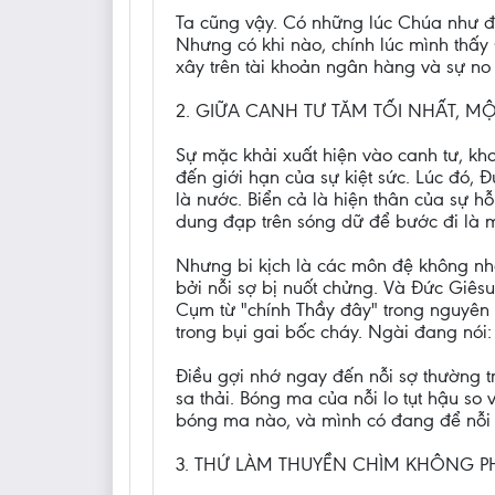
Ta cũng vậy. Có những lúc Chúa như đan
Nhưng có khi nào, chính lúc mình thấy
xây trên tài khoản ngân hàng và sự no
2. GIỮA CANH TƯ TĂM TỐI NHẤT, M
Sự mặc khải xuất hiện vào canh tư, kho
đến giới hạn của sự kiệt sức. Lúc đó, 
là nước. Biển cả là hiện thân của sự h
dung đạp trên sóng dữ để bước đi là m
Nhưng bi kịch là các môn đệ không nhậ
bởi nỗi sợ bị nuốt chửng. Và Đức Giês
Cụm từ "chính Thầy đây" trong nguyên 
trong bụi gai bốc cháy. Ngài đang nói
Điều gợi nhớ ngay đến nỗi sợ thường 
sa thải. Bóng ma của nỗi lo tụt hậu so
bóng ma nào, và mình có đang để nỗi 
3. THỨ LÀM THUYỀN CHÌM KHÔNG PH