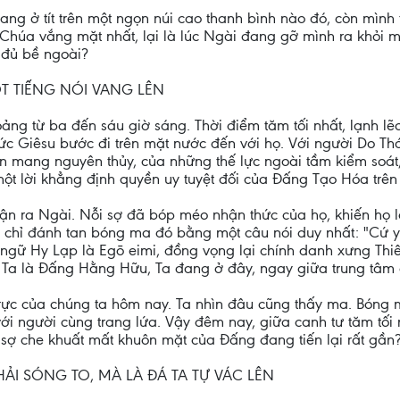
g ở tít trên một ngọn núi cao thanh bình nào đó, còn mình t
 Chúa vắng mặt nhất, lại là lúc Ngài đang gỡ mình ra khỏi 
 đủ bề ngoài?
ỘT TIẾNG NÓI VANG LÊN
ảng từ ba đến sáu giờ sáng. Thời điểm tăm tối nhất, lạnh lẽo
Đức Giêsu bước đi trên mặt nước đến với họ. Với người Do Th
ỗn mang nguyên thủy, của những thế lực ngoài tầm kiểm soát,
ột lời khẳng định quyền uy tuyệt đối của Đấng Tạo Hóa trên
n ra Ngài. Nỗi sợ đã bóp méo nhận thức của họ, khiến họ l
u chỉ đánh tan bóng ma đó bằng một câu nói duy nhất: "Cứ y
ngữ Hy Lạp là Egō eimi, đồng vọng lại chính danh xưng Thi
: Ta là Đấng Hằng Hữu, Ta đang ở đây, ngay giữa trung tâm 
trực của chúng ta hôm nay. Ta nhìn đâu cũng thấy ma. Bóng 
 với người cùng trang lứa. Vậy đêm nay, giữa canh tư tăm tối
sợ che khuất mất khuôn mặt của Đấng đang tiến lại rất gần
ẢI SÓNG TO, MÀ LÀ ĐÁ TA TỰ VÁC LÊN