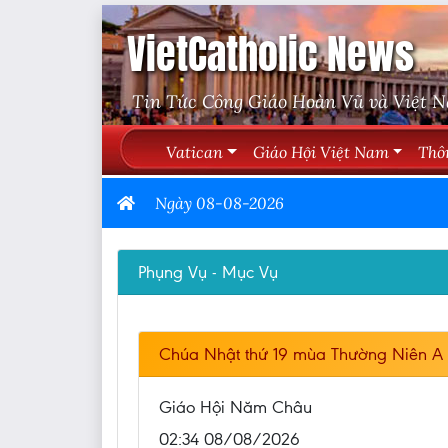
VietCatholic News
Tin Tức Công Giáo Hoàn Vũ và Việt 
Vatican
Giáo Hội Việt Nam
Thô
Ngày 08-08-2026
Phụng Vụ - Mục Vụ
Chúa Nhật thứ 19 mùa Thường Niên A 
Giáo Hội Năm Châu
02:34 08/08/2026