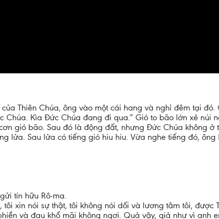
núi của Thiên Chúa, ông vào một cái hang và nghỉ đêm tại đó
ức Chúa. Kìa Đức Chúa đang đi qua.” Gió to bão lớn xẻ núi 
ơn gió bão. Sau đó là động đất, nhưng Đức Chúa không ở tr
 lửa. Sau lửa có tiếng gió hiu hiu. Vừa nghe tiếng đó, ông Ê
 gửi tín hữu Rô-ma.
tôi xin nói sự thật, tôi không nói dối và lương tâm tôi, đư
u phiền và đau khổ mãi không ngơi. Quả vậy, giả như vì anh 