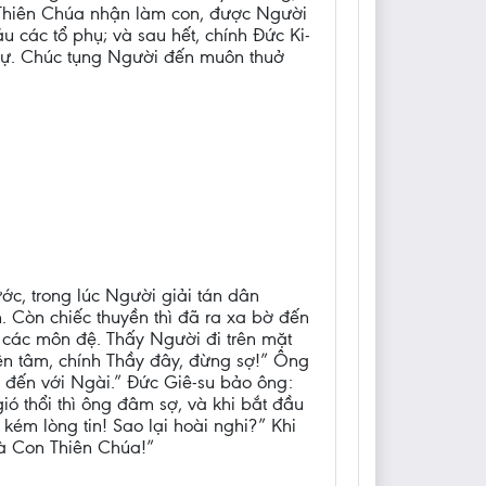
ợc Thiên Chúa nhận làm con, được Người
u các tổ phụ; và sau hết, chính Đức Ki-
i sự. Chúc tụng Người đến muôn thuở
ớc, trong lúc Người giải tán dân
 Còn chiếc thuyền thì đã ra xa bờ đến
 các môn đệ. Thấy Người đi trên mặt
yên tâm, chính Thầy đây, đừng sợ!” Ông
à đến với Ngài.” Đức Giê-su bảo ông:
ó thổi thì ông đâm sợ, và khi bắt đầu
 kém lòng tin! Sao lại hoài nghi?” Khi
 là Con Thiên Chúa!”