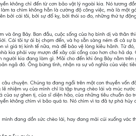
yền không chỉ đến từ cơn bão vật lý ngoài kia. Nó tương đồn
làm ta chìm không hẳn là cường độ công việc, mà là một gá
n bởi cái tôi, bởi sự đố kỵ, bởi thói so đo, những thứ tự độ
và ông Bảy. Ban đầu, cuộc sống của họ bình dị và thân thiết
iới. Cái tôi tự ái bị chạm đến, và họ sẵn sàng ném đi cả sự
 vì giá trị kinh tế nữa, mà để bảo vệ lòng kiêu hãnh. Từ đó
 nhà kia phải vay mượn để xây cái cổng cao hơn cho hả dạ.
m người kia đang làm gì. Mãi cho đến khi ông Bảy nằm trên g
bản ngã đó. Ông bừng tỉnh, nhận ra sự vô nghĩa của việc tiê
 câu chuyện. Chúng ta đang ngồi trên một con thuyền vốn đã 
 lẽ nhiệm vụ của mình chỉ là tập trung chèo lái và múc nước 
 của sự ghen tị, của sĩ diện hão, của những tiêu chuẩn ảo tr
yền không chìm vì bão quá to. Nó chìm vì ta đã tự phá hủy đ
, mình đang dồn sức chèo lái, hay đang mải cúi xuống vác t