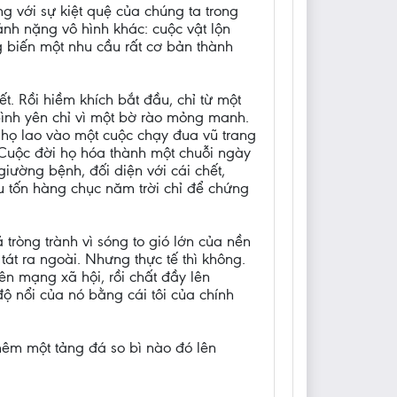
g với sự kiệt quệ của chúng ta trong
nh nặng vô hình khác: cuộc vật lộn
ng biến một nhu cầu rất cơ bản thành
. Rồi hiềm khích bắt đầu, chỉ từ một
 bình yên chỉ vì một bờ rào mỏng manh.
, họ lao vào một cuộc chạy đua vũ trang
 Cuộc đời họ hóa thành một chuỗi ngày
iường bệnh, đối diện với cái chết,
u tốn hàng chục năm trời chỉ để chứng
tròng trành vì sóng to gió lớn của nền
tát ra ngoài. Nhưng thực tế thì không.
ên mạng xã hội, rồi chất đầy lên
ộ nổi của nó bằng cái tôi của chính
hêm một tảng đá so bì nào đó lên