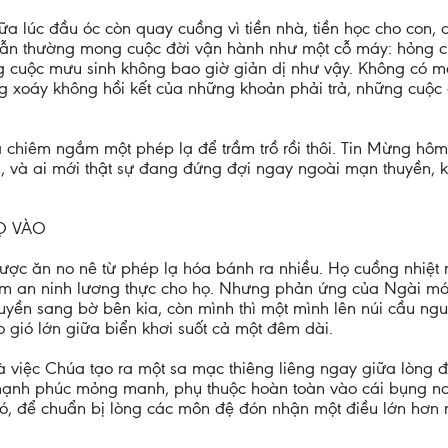
lúc đầu óc còn quay cuồng vì tiền nhà, tiền học cho con, d
 vẫn thường mong cuộc đời vận hành như một cỗ máy: hỏng ch
ng cuộc mưu sinh không bao giờ giản dị như vậy. Không có m
ng xoáy không hồi kết của những khoản phải trả, những cuộc 
hiêm ngắm một phép lạ để trầm trồ rồi thôi. Tin Mừng hôm n
, và ai mới thật sự đang đứng đợi ngay ngoài mạn thuyền, 
Ọ VÀO
ược ăn no nê từ phép lạ hóa bánh ra nhiều. Họ cuồng nhiệt 
 đảm an ninh lương thực cho họ. Nhưng phản ứng của Ngài mớ
uyền sang bờ bên kia, còn mình thì một mình lên núi cầu ngu
o gió lớn giữa biển khơi suốt cả một đêm dài.
là việc Chúa tạo ra một sa mạc thiêng liêng ngay giữa lòng
 hạnh phúc mỏng manh, phụ thuộc hoàn toàn vào cái bụng no
 đó, để chuẩn bị lòng các môn đệ đón nhận một điều lớn hơn