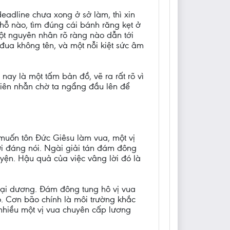
eadline chưa xong ở sở làm, thì xin
ỗ nào, tìm đúng cái bánh răng kẹt ở
ột nguyên nhân rõ ràng nào dẫn tới
đua không tên, và một nỗi kiệt sức âm
ay là một tấm bản đồ, vẽ ra rất rõ vì
kiên nhẫn chờ ta ngẩng đầu lên để
muốn tôn Đức Giêsu làm vua, một vị
i đáng nói. Ngài giải tán đám đông
yện. Hậu quả của việc vâng lời đó là
 đại dương. Đám đông tung hô vị vua
. Cơn bão chính là môi trường khắc
 nhiều một vị vua chuyên cấp lương