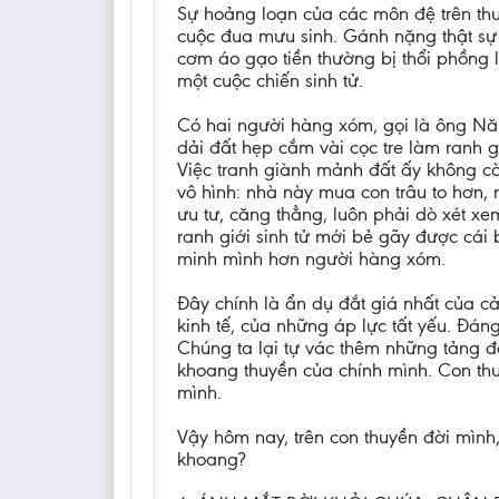
Sự hoảng loạn của các môn đệ trên thu
cuộc đua mưu sinh. Gánh nặng thật sự 
cơm áo gạo tiền thường bị thổi phồng lê
một cuộc chiến sinh tử.
Có hai người hàng xóm, gọi là ông Năm 
dải đất hẹp cắm vài cọc tre làm ranh g
Việc tranh giành mảnh đất ấy không còn
vô hình: nhà này mua con trâu to hơn,
ưu tư, căng thẳng, luôn phải dò xét xe
ranh giới sinh tử mới bẻ gãy được cái 
minh mình hơn người hàng xóm.
Đây chính là ẩn dụ đắt giá nhất của cả
kinh tế, của những áp lực tất yếu. Đáng
Chúng ta lại tự vác thêm những tảng đá
khoang thuyền của chính mình. Con thu
mình.
Vậy hôm nay, trên con thuyền đời mình
khoang?