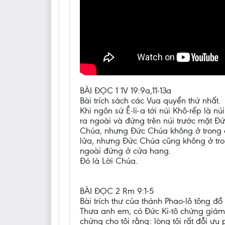
BÀI ĐỌC 1 1V 19:9a,11-13a
Bài trích sách các Vua quyển thứ nhất.
Khi ngôn sứ Ê-li-a tới núi Khô-rếp là 
ra ngoài và đứng trên núi trước mặt Đ
Chúa, nhưng Đức Chúa không ở trong c
lửa, nhưng Đức Chúa cũng không ở trong
ngoài đứng ở cửa hang.
Đó là Lời Chúa.
BÀI ĐỌC 2 Rm 9:1-5
Bài trích thư của thánh Phao-lô tông đồ
Thưa anh em, có Đức Ki-tô chứng giám, 
chứng cho tôi rằng: lòng tôi rất đỗi ư