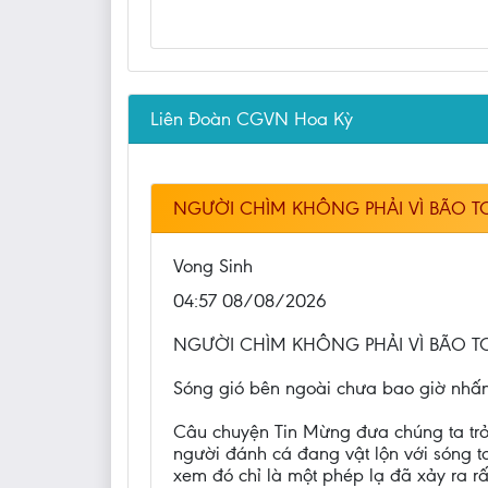
Liên Đoàn CGVN Hoa Kỳ
NGƯỜI CHÌM KHÔNG PHẢI VÌ BÃO TO
Vong Sinh
04:57 08/08/2026
NGƯỜI CHÌM KHÔNG PHẢI VÌ BÃO TO
Sóng gió bên ngoài chưa bao giờ nhấ
Câu chuyện Tin Mừng đưa chúng ta trở
người đánh cá đang vật lộn với sóng t
xem đó chỉ là một phép lạ đã xảy ra rấ