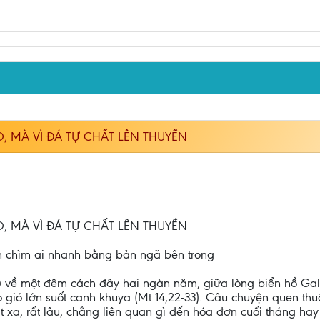
, MÀ VÌ ĐÁ TỰ CHẤT LÊN THUYỀN
, MÀ VÌ ĐÁ TỰ CHẤT LÊN THUYỀN
n chìm ai nhanh bằng bản ngã bên trong
 về một đêm cách đây hai ngàn năm, giữa lòng biển hồ Gali
o gió lớn suốt canh khuya (Mt 14,22-33). Câu chuyện quen th
t xa, rất lâu, chẳng liên quan gì đến hóa đơn cuối tháng ha