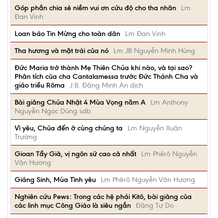
Góp phần chia sẻ niềm vui ơn cứu độ cho tha nhân
Lm
Đan Vinh
Loan báo Tin Mừng cho toàn dân
Lm Đan Vinh
Tha hương và mặt trái của nó
Lm JB Nguyễn Minh Hùng
Đức Maria trở thành Mẹ Thiên Chúa khi nào, và tại sao?
Phân tích của cha Cantalamessa trước Đức Thánh Cha và
giáo triều Rôma
J.B. Đặng Minh An dịch
Bài giảng Chúa Nhật 4 Mùa Vọng năm A
Lm Anthony
Nguyễn Ngọc Dũng sdb
Vì yêu, Chúa đến ở cùng chúng ta
Lm Nguyễn Xuân
Trường
Gioan Tẩy Giả, vị ngôn sứ cao cả nhất
Lm Phêrô Nguyễn
Văn Hương
Giáng Sinh, Mùa Tình yêu
Lm Phêrô Nguyễn Văn Hương
Nghiên cứu Pews: Trong các hệ phái Kitô, bài giảng của
các linh mục Công Giáo là siêu ngắn
Đặng Tự Do