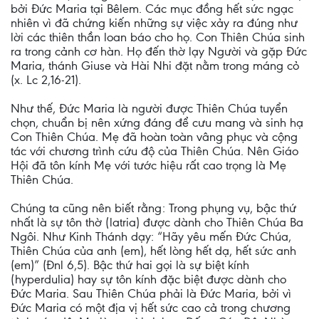
bởi Đức Maria tại Bêlem. Các mục đồng hết sức ngạc
nhiên vì đã chứng kiến những sự việc xảy ra đúng như
lời các thiên thần loan báo cho họ. Con Thiên Chúa sinh
ra trong cảnh cơ hàn. Họ đến thờ lạy Người và gặp Đức
Maria, thánh Giuse và Hài Nhi đặt nằm trong máng cỏ
(x. Lc 2,16-21).
Như thế, Đức Maria là người được Thiên Chúa tuyển
chọn, chuẩn bị nên xứng đáng để cưu mang và sinh hạ
Con Thiên Chúa. Mẹ đã hoàn toàn vâng phục và cộng
tác với chương trình cứu độ của Thiên Chúa. Nên Giáo
Hội đã tôn kính Mẹ với tước hiệu rất cao trọng là Mẹ
Thiên Chúa.
Chúng ta cũng nên biết rằng: Trong phụng vụ, bậc thứ
nhất là sự tôn thờ (latria) được dành cho Thiên Chúa Ba
Ngôi. Như Kinh Thánh dạy: “Hãy yêu mến Đức Chúa,
Thiên Chúa của anh (em), hết lòng hết dạ, hết sức anh
(em)” (Đnl 6,5). Bậc thứ hai gọi là sự biệt kính
(hyperdulia) hay sự tôn kính đặc biệt được dành cho
Đức Maria. Sau Thiên Chúa phải là Đức Maria, bởi vì
Đức Maria có một địa vị hết sức cao cả trong chương