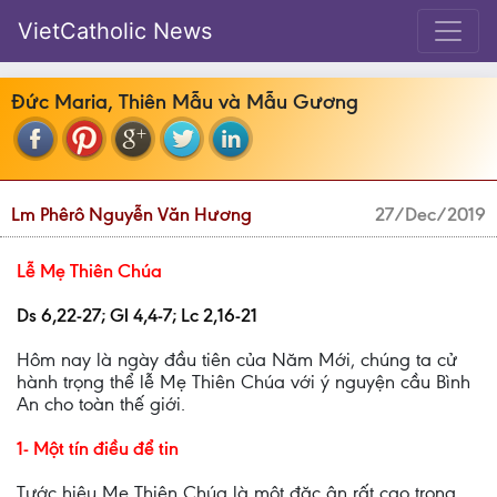
VietCatholic News
Đức Maria, Thiên Mẫu và Mẫu Gương
Lm Phêrô Nguyễn Văn Hương
27/Dec/2019
Lễ Mẹ Thiên Chúa
Ds 6,22-27; Gl 4,4-7; Lc 2,16-21
Hôm nay là ngày đầu tiên của Năm Mới, chúng ta cử
hành trọng thể lễ Mẹ Thiên Chúa với ý nguyện cầu Bình
An cho toàn thế giới.
1- Một tín điều để tin
Tước hiệu Mẹ Thiên Chúa là một đặc ân rất cao trọng,