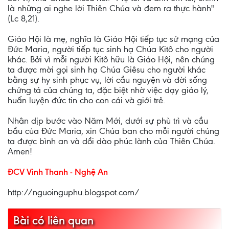
là những ai nghe lời Thiên Chúa và đem ra thực hành"
(Lc 8,21).
Giáo Hội là mẹ, nghĩa là Giáo Hội tiếp tục sứ mạng của
Đức Maria, người tiếp tục sinh hạ Chúa Kitô cho người
khác. Bởi vì mỗi người Kitô hữu là Giáo Hội, nên chúng
ta được mời gọi sinh hạ Chúa Giêsu cho người khác
bằng sự hy sinh phục vụ, lời cầu nguyện và đời sống
chứng tá của chúng ta, đặc biệt nhờ việc dạy giáo lý,
huấn luyện đức tin cho con cái và giới trẻ.
Nhân dịp bước vào Năm Mới, dưới sự phù trì và cầu
bầu của Đức Maria, xin Chúa ban cho mỗi người chúng
ta được bình an và dồi dào phúc lành của Thiên Chúa.
Amen!
ĐCV Vinh Thanh - Nghệ An
http://nguoinguphu.blogspot.com/
Bài có liên quan