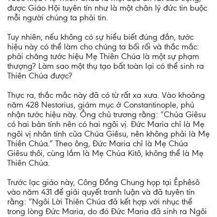
được Giáo Hội tuyên tín như là một chân lý đức tin buộc
mỗi người chúng ta phải tin.
Tuy nhiên, nếu không có sự hiểu biết đúng đắn, tước
hiệu này có thể làm cho chúng ta bối rối và thắc mắc:
phải chăng tước hiệu Mẹ Thiên Chúa là một sự phạm
thượng? Làm sao một thụ tạo bất toàn lại có thể sinh ra
Thiên Chúa được?
Thực ra, thắc mắc này đã có từ rất xa xưa. Vào khoảng
năm 428 Nestorius, giám mục ở Constantinople, phủ
nhận tước hiệu này. Ông chủ trương rằng: “Chúa Giêsu
có hai bản tính nên có hai ngôi vị. Đức Maria chỉ là Mẹ
ngôi vị nhân tính của Chúa Giêsu, nên không phải là Mẹ
Thiên Chúa.” Theo ông, Đức Maria chỉ là Mẹ Chúa
Giêsu thôi, cùng lắm là Mẹ Chúa Kitô, không thể là Mẹ
Thiên Chúa.
Trước lạc giáo này, Công Đồng Chung họp tại Êphêsô
vào năm 431 để giải quyết tranh luận và đã tuyên tín
rằng: “Ngôi Lời Thiên Chúa đã kết hợp với nhục thể
trong lòng Đức Maria, do đó Đức Maria đã sinh ra Ngôi