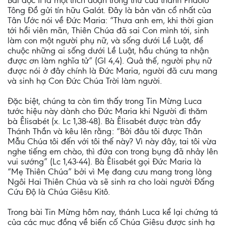
Bài đọc II là một trích đoạn trong thư của thánh Phaolô
Tông Đồ gửi tín hữu Galát. Đây là bản văn cổ nhất của
Tân Ước nói về Đức Maria: “Thưa anh em, khi thời gian
tới hồi viên mãn, Thiên Chúa đã sai Con mình tới, sinh
làm con một người phụ nữ, và sống dưới Lề Luật, để
chuộc những ai sống dưới Lề Luật, hầu chúng ta nhận
được ơn làm nghĩa tử” (Gl 4,4). Quả thế, người phụ nữ
được nói ở đây chính là Đức Maria, người đã cưu mang
và sinh hạ Con Đức Chúa Trời làm người.
Đặc biệt, chúng ta còn tìm thấy trong Tin Mừng Luca
tước hiệu này dành cho Đức Maria khi Người đi thăm
bà Êlisabét (x. Lc 1,38-48). Bà Êlisabét được tràn đầy
Thánh Thần và kêu lên rằng: “Bởi đâu tôi được Thân
Mẫu Chúa tôi đến với tôi thế này? Vì này đây, tai tôi vừa
nghe tiếng em chào, thì đứa con trong bụng đã nhảy lên
vui sướng” (Lc 1,43-44). Bà Êlisabét gọi Đức Maria là
“Mẹ Thiên Chúa” bởi vì Mẹ đang cưu mang trong lòng
Ngôi Hai Thiên Chúa và sẽ sinh ra cho loài người Đấng
Cứu Độ là Chúa Giêsu Kitô.
Trong bài Tin Mừng hôm nay, thánh Luca kể lại chứng tá
của các mục đồng về biến cố Chúa Giêsu được sinh hạ