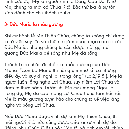
trình cứu độ. Mẹ là người sinh ra Đấng Cứu Độ. Nhờ
Mẹ, chúng ta mới có Chúa Kitô. Bậc thứ ba là sự tôn
kính dành cho chư thánh (dulia).
3- Đức Maria là mẫu gương
Khi cử hành lễ Mẹ Thiên Chúa, chúng ta không chỉ dừng
lại ở việc suy tôn và chiêm ngắm dung mạo cao cả của
Đức Maria, nhưng chúng ta còn được mời gọi noi
gương Đức Maria để sống như Mẹ đã sống.
Thánh Luca nhắc đi nhắc lại mẫu gương của Đức
Maria: “Còn bà Maria thì hằng ghi nhớ tất cả những
điều ấy, và suy đi nghĩ lại trong lòng” (Lc 2,19.51). Mẹ là
người luôn lắng nghe Lời Chúa, suy niệm Lời Chúa và
đem ra thực hành. Trước khi Mẹ cưu mang Ngôi Lời
trong dạ, Mẹ đã cưu mang Lời Chúa trong tâm hồn rồi.
Mẹ là mẫu gương tuyệt hảo cho chúng ta về việc lắng
nghe và sống Lời Chúa.
Nếu Đức Maria được vinh dự làm Mẹ Thiên Chúa, thì
mỗi người Kitô hữu cũng được chia sẻ sự vinh dự đó.
Bởi vì, như Chúa Giêsu nói: “Mẹ tôi và anh em tôi, chính