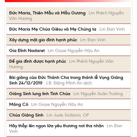
Đức Maria, Thiên Mẫu và Mẫu Gương
Lm Phêrô Nguyễn
Văn Hương
Đức Maria Mẹ Chúa Giêsu và Mẹ Chúng ta
Lm Đan Vinh
Xây dựng một gia đình hạnh phúc
Lm Đan Vinh
Gia Đình Nadaret
Lm Giuse Nguyễn Hữu An
Để gia đình được hạnh phúc
Lm Phêrô Nguyễn Văn
Hương
Bài giảng của Đức Thánh Cha trong thánh lễ Vọng Giáng
Sinh 24/12/2019
J.B. Đặng Minh An dịch
Giáng Sinh lung linh Tình Chúa
Lm Nguyễn Xuân Trường
Máng Cỏ
Lm Giuse Nguyễn Hữu An
Chúa Giáng Sinh
Lm Jude Siciliano, OP
Hãy thắp lên ngọn lửa yêu thương nơi tha nhân
Lm Đan
Vinh