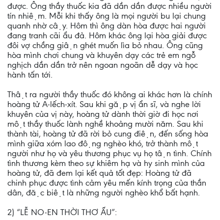
được. Ông thầy thuốc kia đã dần dần được nhiều người
tín nhiệm. Mỗi khi thấy ông là mọi người bu lại chung
quanh nhờ cậy. Hôm thì ông dàn hòa được hai người
đang tranh cãi ẩu đả. Hôm khác ông lại hòa giải được
đôi vợ chồng giận ghét muốn lìa bỏ nhau. Ông cũng
hòa mình chơi chung và khuyên dạy các trẻ em ngỗ
nghịch dần dần trở nên ngoan ngoãn dễ dạy và học
hành tấn tới.
Thật ra người thầy thuốc đó không ai khác hơn là chính
hoàng tử A-lếch-xít. Sau khi gặp vị ẩn sĩ, và nghe lời
khuyên của vị này, hoàng tử dành thời giờ đi học nơi
một thầy thuốc lành nghề khoảng mười năm. Sau khi
thành tài, hoàng tử đã rời bỏ cung điện, đến sống hòa
mình giữa xóm lao động nghèo khó, trở thành một
người như họ và yêu thương phục vụ họ tận tình. Chính
tình thương kèm theo sự khiêm hạ và hy sinh mình của
hoàng tử, đã đem lại kết quả tốt đẹp: Hoàng tử đã
chinh phục được tình cảm yêu mến kính trọng của thần
dân, đặc biệt là những người nghèo khổ bất hạnh.
2) “LỄ NO-EN THỜI THƠ ẤU”: