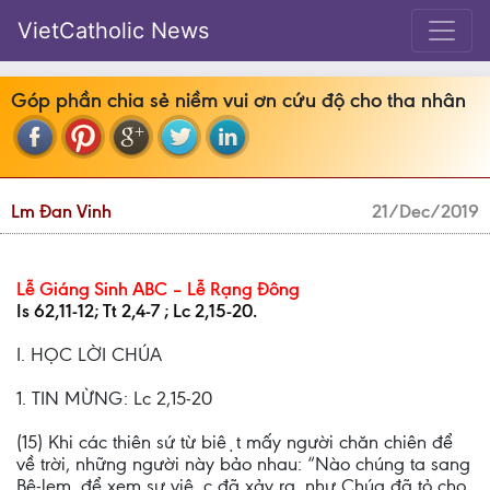
VietCatholic News
Góp phần chia sẻ niềm vui ơn cứu độ cho tha nhân
Lm Đan Vinh
21/Dec/2019
Lễ Giáng Sinh ABC – Lễ Rạng Đông
Is 62,11-12; Tt 2,4-7 ; Lc 2,15-20.
I. HỌC LỜI CHÚA
1. TIN MỪNG: Lc 2,15-20
(15) Khi các thiên sứ từ biệt mấy người chăn chiên để
về trời, những người này bảo nhau: “Nào chúng ta sang
Bê-lem, để xem sự việc đã xảy ra, như Chúa đã tỏ cho