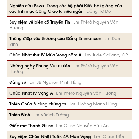
Nghiên cứu Pews: Trong các hệ phái Kitô, bài giảng của
các linh mục Công Giáo là siêu ngắn
Đặng Tự Do
Suy niệm về biến cố Truyền Tin
Lm Phêrô Nguyễn Văn
Hương
Thông điệp yêu thương của Đấng Emmanuen
Lm Đan
Vinh
Chúa Nhật thứ IV Mùa Vọng năm A
Lm Jude Siciliano, OP
Những ngày Phụng Vụ ưu tiên
Lm Phêrô Nguyễn Văn
Hương
Đừng sợ
Lm JB Nguyễn Minh Hùng
Chúa Nhật IV Vọng A
Lm Phêrô Nguyễn Văn Hương
Thiên Chúa ở cùng chúng ta
Jos. Hoàng Mạnh Hùng
Thiên Định
Lm Vũđình Tường
Giấc mơ Thánh Giuse
Lm Giuse Nguyễn Hữu An
Suy niệm Chúa Nhật Tuần 4A Mùa Vọng
Lm. Giuse Trần