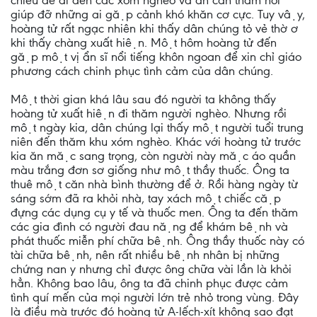
chiều để đi đến các xóm nghèo và ân cần thăm hỏi
giúp đỡ những ai gặp cảnh khó khăn cơ cực. Tuy vậy,
hoàng tử rất ngạc nhiên khi thấy dân chúng tỏ vẻ thờ ơ
khi thấy chàng xuất hiện. Một hôm hoàng tử đến
gặp một vị ẩn sĩ nổi tiếng khôn ngoan để xin chỉ giáo
phương cách chinh phục tình cảm của dân chúng.
Một thời gian khá lâu sau đó người ta không thấy
hoàng tử xuất hiện đi thăm người nghèo. Nhưng rồi
một ngày kia, dân chúng lại thấy một người tuổi trung
niên đến thăm khu xóm nghèo. Khác với hoàng tử trước
kia ăn mặc sang trọng, còn người này mặc áo quần
màu trắng đơn sơ giống như một thầy thuốc. Ông ta
thuê một căn nhà bình thường để ở. Rồi hàng ngày từ
sáng sớm đã ra khỏi nhà, tay xách một chiếc cặp
đựng các dụng cụ y tế và thuốc men. Ông ta đến thăm
các gia đình có người đau nặng để khám bệnh và
phát thuốc miễn phí chữa bệnh. Ông thầy thuốc này có
tài chữa bệnh, nên rất nhiều bệnh nhân bị những
chứng nan y nhưng chỉ được ông chữa vài lần là khỏi
hẳn. Không bao lâu, ông ta đã chinh phục được cảm
tình quí mến của mọi người lớn trẻ nhỏ trong vùng. Đây
là điều mà trước đó hoàng tử A-lếch-xít không sao đạt