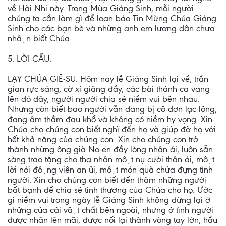
về Hài Nhi này. Trong Mùa Giáng Sinh, mỗi người
chúng ta cần làm gì để loan báo Tin Mừng Chúa Giáng
Sinh cho các bạn bè và những anh em lương dân chưa
nhận biết Chúa
5. LỜI CẦU:
LẠY CHÚA GIÊ-SU. Hôm nay lễ Giáng Sinh lại về, trần
gian rực sáng, cờ xí giăng đầy, các bài thánh ca vang
lên đó đây, người người chia sẻ niềm vui bên nhau.
Nhưng còn biết bao người vẫn đang bị cô đơn lạc lõng,
đang âm thầm đau khổ và không có niềm hy vọng. Xin
Chúa cho chúng con biết nghĩ đến họ và giúp đỡ họ với
hết khả năng của chúng con. Xin cho chúng con trở
thành những ông già No-en đầy lòng nhân ái, luôn sẵn
sàng trao tặng cho tha nhân một nụ cười thân ái, một
lời nói động viên an ủi, một món quà chứa đựng tình
người. Xin cho chúng con biết đến thăm những người
bất bạnh để chia sẻ tình thương của Chúa cho họ. Ước
gì niềm vui trong ngày lễ Giáng Sinh không dừng lại ở
những của cải vật chất bên ngoài, nhưng ở tình người
được nhân lên mãi, được nối lại thành vòng tay lớn, hầu