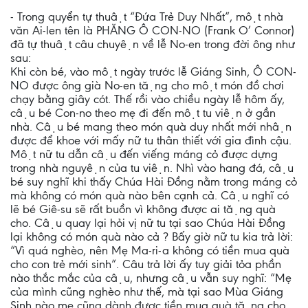
- Trong quyển tự thuật “Đứa Trẻ Duy Nhất”, một nhà
văn Ai-len tên là PHĂNG Ô CON-NO (Frank O’ Connor)
đã tự thuật câu chuyện về lễ No-en trong đời ông như
sau:
Khi còn bé, vào một ngày trước lễ Giáng Sinh, Ô CON-
NO được ông già No-en tặng cho một món đồ chơi
chạy bằng giây cót. Thế rồi vào chiều ngày lễ hôm ấy,
cậu bé Con-no theo mẹ đi đến một tu viện ở gần
nhà. Cậu bé mang theo món quà duy nhất mới nhận
được để khoe với mấy nữ tu thân thiết với gia đình cậu.
Một nữ tu dẫn cậu đến viếng máng cỏ được dựng
trong nhà nguyện của tu viện. Nhì vào hang đá, cậu
bé suy nghĩ khi thấy Chúa Hài Đồng nằm trong máng cỏ
mà không có món quà nào bên cạnh cả. Cậu nghĩ có
lẽ bé Giê-su sẽ rất buồn vì không được ai tặng quà
cho. Cậu quay lại hỏi vị nữ tu tại sao Chúa Hài Đồng
lại không có món quà nào cả ? Bấy giờ nữ tu kia trả lời:
“Vì quá nghèo, nên Mẹ Ma-ri-a không có tiền mua quà
cho con trẻ mới sinh”. Câu trả lời ấy tuy giải tỏa phần
nào thắc mắc của cậu, nhưng cậu vẫn suy nghĩ: “Mẹ
của mình cũng nghèo như thế, mà tại sao Mùa Giáng
Sinh nào mẹ cũng dành được tiền mua quà tặng cho