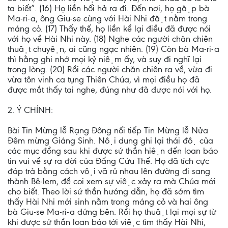
ta biết”. (16) Họ liền hối hả ra đi. Đến nơi, họ gặp bà
Ma-ri-a, ông Giu-se cùng với Hài Nhi đặt nằm trong
máng cỏ. (17) Thấy thế, họ liền kể lại điều đã được nói
với họ về Hài Nhi này. (18) Nghe các người chăn chiên
thuật chuyện, ai cũng ngạc nhiên. (19) Còn bà Ma-ri-a
thì hằng ghi nhớ mọi kỷ niệm ấy, và suy đi nghĩ lại
trong lòng. (20) Rồi các người chăn chiên ra về, vừa đi
vừa tôn vinh ca tụng Thiên Chúa, vì mọi điều họ đã
được mắt thấy tai nghe, đúng như đã được nói với họ.
2. Ý CHÍNH:
Bài Tin Mừng lễ Rạng Đông nối tiếp Tin Mừng lễ Nửa
Đêm mừng Giáng Sinh. Nội dung ghi lại thái độ của
các mục đồng sau khi được sứ thần hiện đến loan báo
tin vui về sự ra đời của Đấng Cứu Thế. Họ đã tích cực
đáp trả bằng cách vội vã rủ nhau lên đường đi sang
thành Bê-lem, để coi xem sự việc xảy ra mà Chúa mới
cho biết. Theo lời sứ thần hướng dẫn, họ đã sớm tìm
thấy Hài Nhi mới sinh nằm trong máng cỏ và hai ông
bà Giu-se Ma-ri-a đứng bên. Rồi họ thuật lại mọi sự từ
khi được sứ thần loan báo tới việc tìm thấy Hài Nhi,