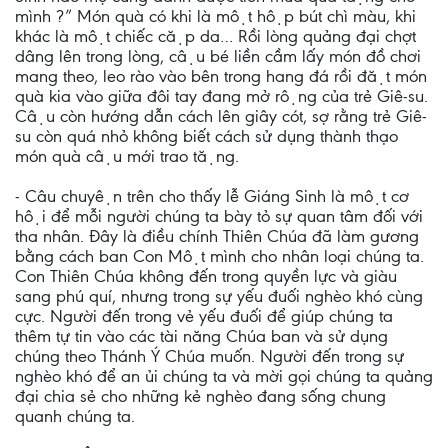
mình ?” Món quà có khi là một hộp bút chì màu, khi
khác là một chiếc cặp da… Rồi lòng quảng đại chợt
dâng lên trong lòng, cậu bé liền cầm lấy món đồ chơi
mang theo, leo rào vào bên trong hang đá rồi đặt món
quà kia vào giữa đôi tay đang mở rộng của trẻ Giê-su.
Cậu còn hướng dẫn cách lên giây cót, sợ rằng trẻ Giê-
su còn quá nhỏ không biết cách sử dụng thành thạo
món quà cậu mới trao tặng.
- Câu chuyện trên cho thấy lễ Giáng Sinh là một cơ
hội để mỗi người chúng ta bày tỏ sự quan tâm đối với
tha nhân. Đây là điều chính Thiên Chúa đã làm gương
bằng cách ban Con Một mình cho nhân loại chúng ta.
Con Thiên Chúa không đến trong quyền lực và giàu
sang phú quí, nhưng trong sự yếu đuối nghèo khó cùng
cực. Người đến trong vẻ yếu đuối để giúp chúng ta
thêm tự tin vào các tài năng Chúa ban và sử dụng
chúng theo Thánh Ý Chúa muốn. Người đến trong sự
nghèo khó để an ủi chúng ta và mời gọi chúng ta quảng
đại chia sẻ cho những kẻ nghèo đang sống chung
quanh chúng ta.