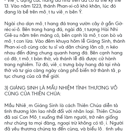
- Việc dựng các hang đá như trên đã có từ thế kỷ thế
13. Vào năm 1223, thánh Phan-xi-cô khó khăn, lúc đó
đang là bề trên một tu viện bên Ý.
Ngài cho dọn một hang đá trong vườn cây ở gần Gờ-
réc-xi-ô. Bên trong hang đá, ngài đặt tượng Hài Nhi
Giê-su nằm trên máng cỏ, bên cạnh là một con bò và
một con lừa. Vào đêm khuya hôm lễ Giáng Sinh, thánh
Phan-xi-cô cùng các tu sĩ và dân chúng lân cận kéo
nhau đến đứng chung quanh hang đá. Bên cạnh hang
có đặt một bàn thờ, và thánh lễ đã được cử hành
trang nghiêm. Từ đó, việc trưng bày hang đá tại nhà
thờ và tư gia càng ngày càng phổ biến trở thành tập
tục chung của cả thế giới.
3) GIÁNG SINH LÀ MẦU NHIỆM TÌNH THƯƠNG VÔ
CÙNG CỦA THIÊN CHÚA:
Mầu Nhiệm Giáng Sinh là cách Thiên Chúa diễn tả
tình thương lớn lao nhất đối với nhân loại. Thiên Chúa
đã sai Con Một xuống thế làm người, trở nên giống
như chúng ta mọi đàng, ngoại trừ không có tội. Người
đã yêu thương chúng ta đến cùng, và biểu lộ tình yêu