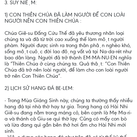
3. SUY NIỆM:
1) CON THIÊN CHÚA ĐÃ LÀM NGƯỜI ĐỂ CON LOÀI
NGƯỜI NÊN CON THIÊN CHÚA :
Chúa Giê-su Đấng Cứu Thế đã yêu thương nhân loại
chúng ta và đã từ trời cao xuống thế làm một người
phàm. Người được sinh ra trong thân phận nghèo khó,
sống một cuộc đời lao động vất vả tại Na-da-rét như
bao dân làng. Người đã trở thành EM-MA-NU-EN nghĩa
là “Thiên Chúa ở cùng chúng ta. Quả thật: “Con Thiên
Chúa đã trở nên loài người, để làm cho con loài người
trở nên Con Thiên Chúa”.
2) LỊCH SỬ HANG ĐÁ BE-LEM:
- Trong Mùa Giáng Sinh này, chúng ta thường thấy nhiều
hang đá tại nhà thờ hay tư gia. Trong hang có Hài Nhi
Giê-su đang nằm trong máng cỏ, bên cạnh là Mẹ Ma-ri-
a và thánh cả Giu-se quì thờ lạy. Cũng có mấy con bò
và lừa đang quì gần bên thở hơi ấm cho Hài Nhi mới
sinh.