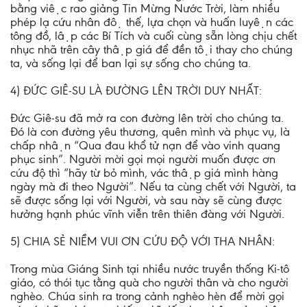
bằng việc rao giảng Tin Mừng Nước Trời, làm nhiều
phép lạ cứu nhân độ thế, lựa chọn và huấn luyện các
tông đồ, lập các Bí Tích và cuối cùng sẵn lòng chịu chết
nhục nhã trên cây thập giá để đền tội thay cho chúng
ta, và sống lại để ban lại sự sống cho chúng ta.
4) ĐỨC GIÊ-SU LÀ ĐƯỜNG LÊN TRỜI DUY NHẤT:
Đức Giê-su đã mở ra con đường lên trời cho chúng ta.
Đó là con đường yêu thương, quên mình và phục vụ, là
chấp nhận “Qua đau khổ tử nạn để vào vinh quang
phục sinh”. Người mời gọi mọi người muốn được ơn
cứu độ thì “hãy từ bỏ mình, vác thập giá mình hàng
ngày mà đi theo Người”. Nếu ta cùng chết với Người, ta
sẽ được sống lại với Người, và sau này sẽ cùng được
hưởng hạnh phúc vĩnh viễn trên thiên đàng với Người.
5) CHIA SẺ NIỀM VUI ƠN CỨU ĐỘ VỚI THA NHÂN:
Trong mùa Giáng Sinh tại nhiều nước truyền thống Ki-tô
giáo, có thói tục tằng quà cho người thân và cho người
nghèo. Chúa sinh ra trong cảnh nghèo hèn để mời gọi