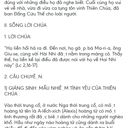
đúng với những điều họ đã nghe biết. Cuối cùng họ vui
vẻ về nhà, vừa đi vừa ca tụng tôn vinh Thiên Chúa, đã
ban Đấng Cứu Thế cho loài người.
II. SỐNG LỜI CHÚA
1. LỜI CHÚA:
“Họ liền hối hả ra đi. Đến nơi, họ gặp bà Ma-ri-a, ông
Giu-se, cùng với Hài Nhi đặt nằm trong máng cỏ. Thấy
thế, họ liền kể lại điều đã được nói với họ về Hai Nhi
này” (Lc 2,16-17).
2. CÂU CHUYỆN:
1) GIÁNG SINH: MẦU NHIỆM TÌNH YÊU CỦA THIÊN
CHÚA :
Vào thời trung cổ, ở nước Nga thời trung cổ, có một
hoàng tử tên là A-lếch-xích (Alexis) hoàng tử có một
tình thương rất đặc biệt dành cho những người nghèo
khổ. Hầu như ngày nào hoàng tử cũng dành ra buổi