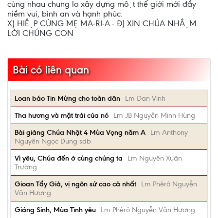
cùng nhau chung lo xây dựng một thế giới mới đầy
niềm vui, bình an và hạnh phúc.
X) HIỆP CÙNG MẸ MA-RI-A.- Đ) XIN CHÚA NHẬM
LỜI CHÚNG CON
Bài có liên quan
Loan báo Tin Mừng cho toàn dân
Lm Đan Vinh
Tha hương và mặt trái của nó
Lm JB Nguyễn Minh Hùng
Bài giảng Chúa Nhật 4 Mùa Vọng năm A
Lm Anthony
Nguyễn Ngọc Dũng sdb
Vì yêu, Chúa đến ở cùng chúng ta
Lm Nguyễn Xuân
Trường
Gioan Tẩy Giả, vị ngôn sứ cao cả nhất
Lm Phêrô Nguyễn
Văn Hương
Giáng Sinh, Mùa Tình yêu
Lm Phêrô Nguyễn Văn Hương