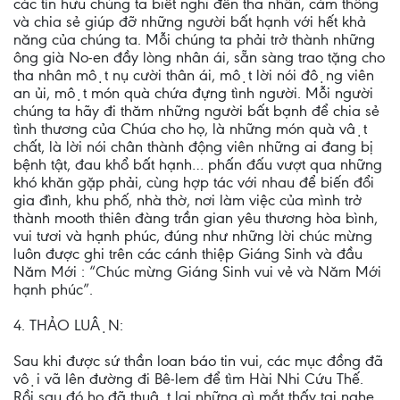
các tín hữu chúng ta biết nghĩ đến tha nhân, cảm thông
và chia sẻ giúp đỡ những người bất hạnh với hết khả
năng của chúng ta. Mỗi chúng ta phải trở thành những
ông già No-en đầy lòng nhân ái, sẵn sàng trao tặng cho
tha nhân một nụ cười thân ái, một lời nói động viên
an ủi, một món quà chứa đựng tình người. Mỗi người
chúng ta hãy đi thăm những người bất bạnh để chia sẻ
tình thương của Chúa cho họ, là những món quà vật
chất, là lời nói chân thành động viên những ai đang bị
bệnh tật, đau khổ bất hạnh… phấn đấu vượt qua những
khó khăn gặp phải, cùng hợp tác với nhau để biến đổi
gia đình, khu phố, nhà thờ, nơi làm việc của mình trở
thành mooth thiên đàng trần gian yêu thương hòa bình,
vui tươi và hạnh phúc, đúng như những lời chúc mừng
luôn được ghi trên các cánh thiệp Giáng Sinh và đầu
Năm Mới : “Chúc mừng Giáng Sinh vui vẻ và Năm Mới
hạnh phúc”.
4. THẢO LUẬN:
Sau khi được sứ thần loan báo tin vui, các mục đồng đã
vội vã lên đường đi Bê-lem để tìm Hài Nhi Cứu Thế.
Rồi sau đó họ đã thuật lại những gì mắt thấy tai nghe