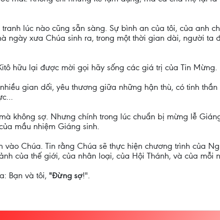
 tranh lúc nào cũng sẵn sàng. Sự bình an của tôi, của anh ch
 ngày xưa Chúa sinh ra, trong một thời gian dài, người ta đ
Kitô hữu lại được mời gọi hãy sống các giá trị của Tin Mừng.
nhiều gian dối, yêu thương giữa những hận thù, có tinh thần
lực…
 ai mà không sợ. Nhưng chính trong lúc chuẩn bị mừng lễ Giáng
n của mầu nhiệm Giáng sinh.
tin vào Chúa. Tin rằng Chúa sẽ thực hiện chương trình của 
ảnh của thế giới, của nhân loại, của Hội Thánh, và của mỗi 
a: Bạn và tôi,
"Đừng sợ
!".