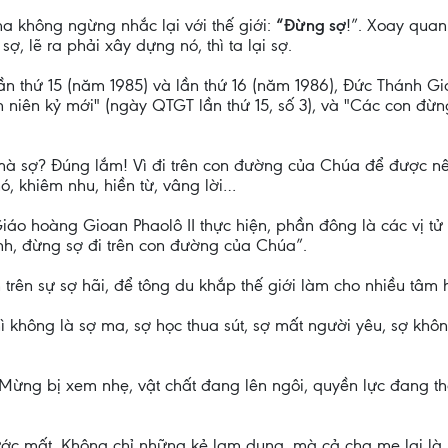
a không ngừng nhắc lại với thế giới:
“Đừng sợ
!”. Xoay quan
ợ, lẽ ra phải xây dựng nó, thì ta lại sợ.
lần thứ 15 (năm 1985) và lần thứ 16 (năm 1986), Đức Thánh Gi
n niên kỷ mới" (ngày QTGT lần thứ 15, số 3), và "Các con đừ
sợ? Đúng lắm! Vì đi trên con đường của Chúa để được nên 
ó, khiêm nhu, hiền từ, vâng lời…
áo hoàng Gioan Phaolô II thực hiện, phần đông là các vị tử 
nh, đừng sợ đi trên con đường của Chúa”.
trên sự sợ hãi, để tông du khắp thế giới làm cho nhiều tâm 
thì không là sợ ma, sợ học thua sút, sợ mất người yêu, sợ khô
in Mừng bị xem nhẹ, vật chất đang lên ngôi, quyền lực đang t
ị tước mất. Không chỉ những kẻ lạm dụng, mà cả cha mẹ lại l