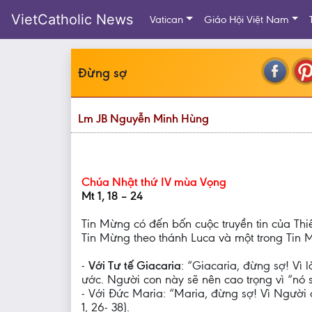
VietCatholic News
Vatican
Giáo Hội Việt Nam
Đừng sợ
Lm JB Nguyễn Minh Hùng
Chúa Nhật thứ IV mùa Vọng
Mt 1, 18 – 24
Tin Mừng có đến bốn cuộc truyền tin của Thi
Tin Mừng theo thánh Luca và một trong Tin M
-
Với Tư tế Giacaria
: “Giacaria, đừng sợ! Vì
ước. Người con này sẽ nên cao trọng vì “nó s
- Với Đức Maria: “Maria, đừng sợ! Vì Người
1, 26- 38).