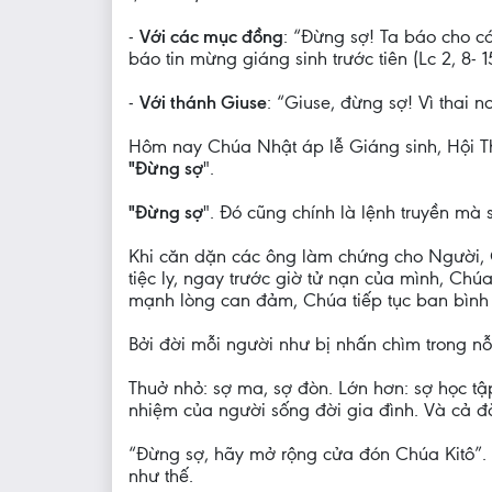
-
Với các mục đồng
: “Đừng sợ! Ta báo cho c
báo tin mừng giáng sinh trước tiên (Lc 2, 8- 15
-
Với thánh Giuse
: “Giuse, đừng sợ! Vì thai n
Hôm nay Chúa Nhật áp lễ Giáng sinh, Hội Thán
"Đừng sợ
".
"Đừng sợ
". Đó cũng chính là lệnh truyền mà
Khi căn dặn các ông làm chứng cho Người, C
tiệc ly, ngay trước giờ tử nạn của mình, Chú
mạnh lòng can đảm, Chúa tiếp tục ban bình a
Bởi đời mỗi người như bị nhấn chìm trong nỗi
Thuở nhỏ: sợ ma, sợ đòn. Lớn hơn: sợ học tập
nhiệm của người sống đời gia đình. Và cả đời 
“Đừng sợ, hãy mở rộng cửa đón Chúa Kitô”. 
như thế.