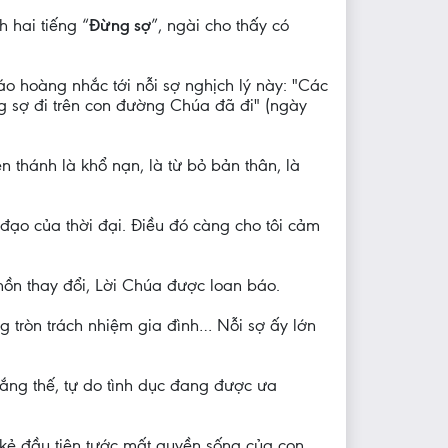
h hai tiếng “
Đừng sợ
”, ngài cho thấy có
áo hoàng nhắc tới nỗi sợ nghịch lý này: "Các
ng sợ đi trên con đường Chúa đã đi" (ngày
thánh là khổ nạn, là từ bỏ bản thân, là
đạo của thời đại. Điều đó càng cho tôi cảm
hồn thay đổi, Lời Chúa được loan báo.
ng tròn trách nhiệm gia đình… Nỗi sợ ấy lớn
hắng thế, tự do tình dục đang được ưa
à kẻ đầu tiên tước mất quyền sống của con