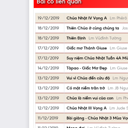
Bài có liên quan
19/12/2019
Chúa Nhật IV Vọng A
Lm Phêrô
18/12/2019
Thiên Chúa ở cùng chúng ta
Jo
18/12/2019
Thiên Định
Lm Vũđình Tường
17/12/2019
Giấc mơ Thánh Giuse
Lm Giuse
17/12/2019
Suy niệm Chúa Nhật Tuần 4A M
14/12/2019
Tàpao - Giấc Mơ Đẹp
Lm Giuse
13/12/2019
Vui vì Chúa đến cứu độ
Lm Nguy
13/12/2019
Có một niềm trăn trở
Lm JB Ngu
13/12/2019
Chúa là niềm vui của con
Lm Ph
12/12/2019
Chúa Nhật III Vọng A
Lm Jude S
11/12/2019
Bài giảng - Chúa Nhật 3 Mùa V