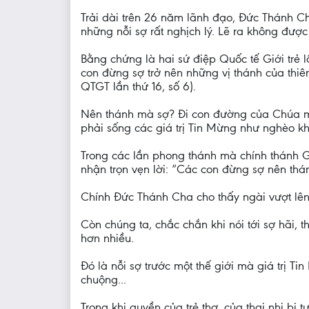
Trải dài trên 26 năm lãnh đạo, Đức Thánh Ch
những nỗi sợ rất nghịch lý. Lẽ ra không được s
Bằng chứng là hai sứ điệp Quốc tế Giới trẻ 
con đừng sợ trở nên những vị thánh của thiê
QTGT lần thứ 16, số 6).
Nên thánh mà sợ? Đi con đường của Chúa mà 
phải sống các giá trị Tin Mừng như nghèo kh
Trong các lần phong thánh mà chính thánh Gi
nhận trọn vẹn lời: “Các con đừng sợ nên thá
Chính Đức Thánh Cha cho thấy ngài vượt lên 
Còn chúng ta, chắc chắn khi nói tới sợ hãi, 
hơn nhiều.
Đó là nỗi sợ trước một thế giới mà giá trị T
chuộng...
Trong khi quyền của trẻ thơ, của thai nhi b