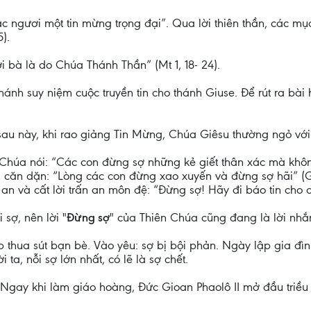
ác ngươi một tin mừng trọng đại”. Qua lời thiên thần, các 
).
ơi bà là do Chúa Thánh Thần” (Mt 1, 18- 24).
h suy niệm cuộc truyền tin cho thánh Giuse. Để rút ra bài họ
 sau này, khi rao giảng Tin Mừng, Chúa Giêsu thường ngỏ vớ
húa nói: “Các con đừng sợ những kẻ giết thân xác mà không 
a căn dặn: “Lòng các con đừng xao xuyến và đừng sợ hãi” (Ga
n và cất lời trấn an môn đệ: “Đừng sợ! Hãy đi báo tin cho a
 sợ, nên lời "
Đừng sợ
" của Thiên Chúa cũng đang là lời nhắn
 thua sút bạn bè. Vào yêu: sợ bị bội phản. Ngày lập gia đìn
ta, nỗi sợ lớn nhất, có lẽ là sợ chết.
Ngay khi làm giáo hoàng, Đức Gioan Phaolô II mở đầu triều