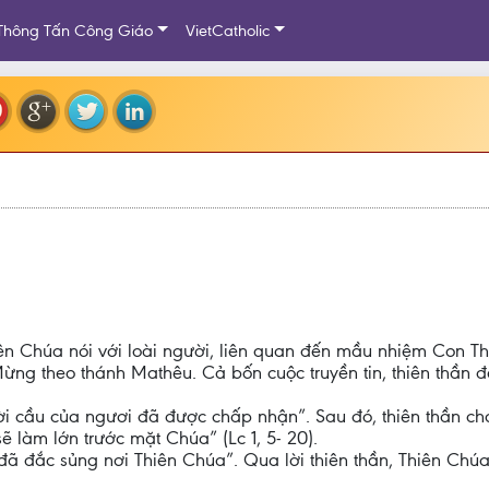
Thông Tấn Công Giáo
VietCatholic
ên Chúa nói với loài người, liên quan đến mầu nhiệm Con Thi
ừng theo thánh Mathêu. Cả bốn cuộc truyền tin, thiên thần đề
 lời cầu của ngươi đã được chấp nhận”. Sau đó, thiên thần ch
ẽ làm lớn trước mặt Chúa” (Lc 1, 5- 20).
 đã đắc sủng nơi Thiên Chúa”. Qua lời thiên thần, Thiên C