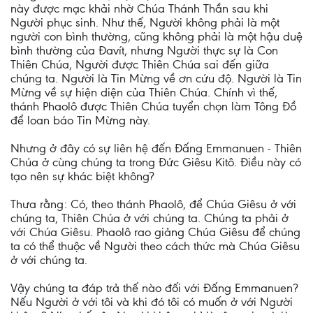
này được mạc khải nhờ Chúa Thánh Thần sau khi
Người phục sinh. Như thế, Người không phải là một
người con bình thường, cũng không phải là một hậu duệ
bình thường của Đavít, nhưng Người thực sự là Con
Thiên Chúa, Người được Thiên Chúa sai đến giữa
chúng ta. Người là Tin Mừng về ơn cứu độ. Người là Tin
Mừng về sự hiện diện của Thiên Chúa. Chính vì thế,
thánh Phaolô được Thiên Chúa tuyển chọn làm Tông Đồ
để loan báo Tin Mừng này.
Nhưng ở đây có sự liên hệ đến Đấng Emmanuen - Thiên
Chúa ở cùng chúng ta trong Đức Giêsu Kitô. Điều này có
tạo nên sự khác biệt không?
Thưa rằng: Có, theo thánh Phaolô, để Chúa Giêsu ở với
chúng ta, Thiên Chúa ở với chúng ta. Chúng ta phải ở
với Chúa Giêsu. Phaolô rao giảng Chúa Giêsu để chúng
ta có thể thuộc về Người theo cách thức mà Chúa Giêsu
ở với chúng ta.
Vậy chúng ta đáp trả thế nào đối với Đấng Emmanuen?
Nếu Người ở với tôi và khi đó tôi có muốn ở với Người