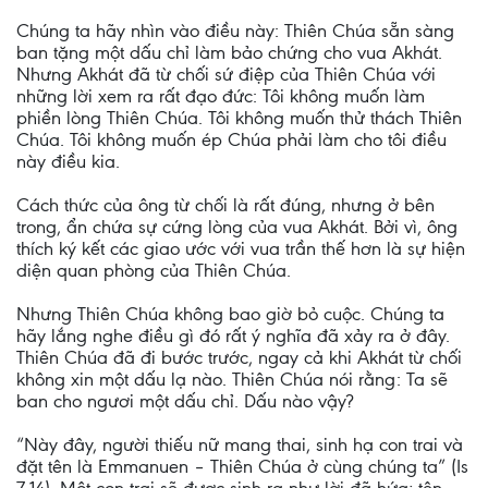
Chúng ta hãy nhìn vào điều này: Thiên Chúa sẵn sàng
ban tặng một dấu chỉ làm bảo chứng cho vua Akhát.
Nhưng Akhát đã từ chối sứ điệp của Thiên Chúa với
những lời xem ra rất đạo đức: Tôi không muốn làm
phiền lòng Thiên Chúa. Tôi không muốn thử thách Thiên
Chúa. Tôi không muốn ép Chúa phải làm cho tôi điều
này điều kia.
Cách thức của ông từ chối là rất đúng, nhưng ở bên
trong, ẩn chứa sự cứng lòng của vua Akhát. Bởi vì, ông
thích ký kết các giao ước với vua trần thế hơn là sự hiện
diện quan phòng của Thiên Chúa.
Nhưng Thiên Chúa không bao giờ bỏ cuộc. Chúng ta
hãy lắng nghe điều gì đó rất ý nghĩa đã xảy ra ở đây.
Thiên Chúa đã đi bước trước, ngay cả khi Akhát từ chối
không xin một dấu lạ nào. Thiên Chúa nói rằng: Ta sẽ
ban cho ngươi một dấu chỉ. Dấu nào vậy?
“Này đây, người thiếu nữ mang thai, sinh hạ con trai và
đặt tên là Emmanuen – Thiên Chúa ở cùng chúng ta” (Is