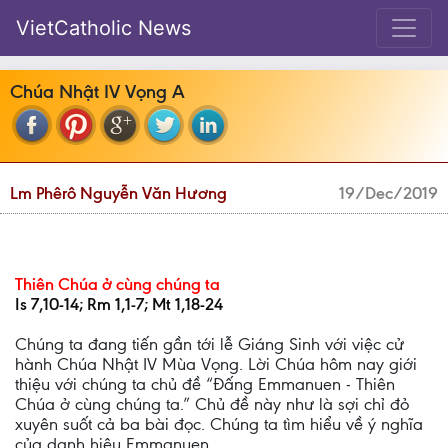
VietCatholic News
Chúa Nhật IV Vọng A
Lm Phêrô Nguyễn Văn Hương
19/Dec/2019
Thiên Chúa ở cùng chúng ta
Is 7,10-14; Rm 1,1-7; Mt 1,18-24
Chúng ta đang tiến gần tới lễ Giáng Sinh với việc cử
hành Chúa Nhật IV Mùa Vọng. Lời Chúa hôm nay giới
thiệu với chúng ta chủ đề “Đấng Emmanuen - Thiên
Chúa ở cùng chúng ta.” Chủ đề này như là sợi chỉ đỏ
xuyên suốt cả ba bài đọc. Chúng ta tìm hiểu về ý nghĩa
của danh hiệu Emmanuen.