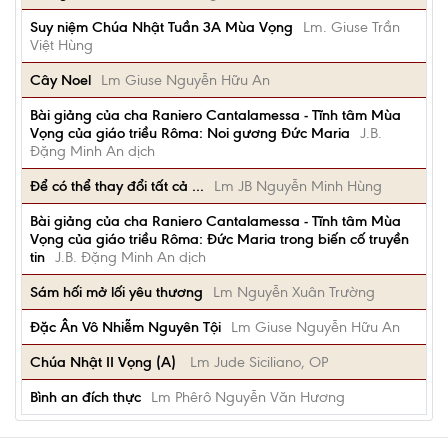
Suy niệm Chúa Nhật Tuần 3A Mùa Vọng
Lm. Giuse Trần
Việt Hùng
Cây Noel
Lm Giuse Nguyễn Hữu An
Bài giảng của cha Raniero Cantalamessa - Tĩnh tâm Mùa
Vọng của giáo triều Rôma: Noi gương Đức Maria
J.B.
Đặng Minh An dịch
Để có thể thay đổi tất cả ...
Lm JB Nguyễn Minh Hùng
Bài giảng của cha Raniero Cantalamessa - Tĩnh tâm Mùa
Vọng của giáo triều Rôma: Đức Maria trong biến cố truyền
tin
J.B. Đặng Minh An dịch
Sám hối mở lối yêu thương
Lm Nguyễn Xuân Trường
Đặc Ân Vô Nhiễm Nguyên Tội
Lm Giuse Nguyễn Hữu An
Chúa Nhật II Vọng (A)
Lm Jude Siciliano, OP
Bình an đích thực
Lm Phêrô Nguyễn Văn Hương