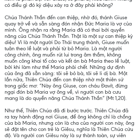
có điều gì đó kỳ diệu xảy ra ở đây phải không?
Chúa Thánh Thần đến can thiệp, nhờ đó, thánh Giuse
quay trở về và sẵn sàng đón nhận Đức Maria là vợ của
mình. Ông nhận ra rằng Maria đã có thai bởi quyền
năng của Chúa Thánh Thần. Thật là một sự can thiệp kỳ
diệu! Vì là một người Do Thái trung thành, Giuse muốn
tuân theo lề luật và phải từ bỏ Maria. Là một người
công chính, ông muốn rút lui trong âm thầm, không
muốn công khai tố cáo và kết án bà Maria theo lề luật,
bởi khi làm như thế Maria phải chết. Những dự định
của ông đã sẵn sàng: tôi sẽ bỏ bà, tôi sẽ li dị bà. Một
lần nữa, Thiên Chúa đến can thiệp nhờ một thiên sứ
trong giấc mơ: “Này ông Giuse, con cháu Đavít, đừng
ngại đón bà Maria vợ ông về, vì người con bà cưu
mang là do quyền năng Chúa Thánh Thần” (Mt 1,20).
Như thế, Thiên Chúa đã đi bước trước. Thiên Chúa đã
ra tay hành động nơi Giuse, để ông không chỉ là chồng
của bà Maria, nhưng còn là cha của người con này, ông
sẽ đặt tên cho con trẻ là Giêsu, nghĩa là Thiên Chúa cứu
độ. Và người con Giêsu này là sự thành toàn, sự viên