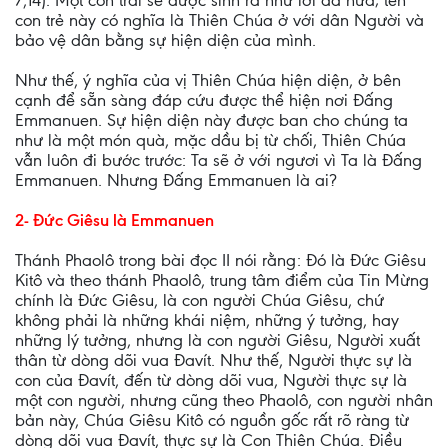
7,14). Một con trai sẽ được sinh ra như lời đã hứa; tên
con trẻ này có nghĩa là Thiên Chúa ở với dân Người và
bảo vệ dân bằng sự hiện diện của mình.
Như thế, ý nghĩa của vị Thiên Chúa hiện diện, ở bên
cạnh để sẵn sàng đáp cứu được thể hiện nơi Đấng
Emmanuen. Sự hiện diện này được ban cho chúng ta
như là một món quà, mặc dầu bị từ chối, Thiên Chúa
vẫn luôn đi bước trước: Ta sẽ ở với ngươi vì Ta là Đấng
Emmanuen. Nhưng Đấng Emmanuen là ai?
2- Đức Giêsu là Emmanuen
Thánh Phaolô trong bài đọc II nói rằng: Đó là Đức Giêsu
Kitô và theo thánh Phaolô, trung tâm điểm của Tin Mừng
chính là Đức Giêsu, là con người Chúa Giêsu, chứ
không phải là những khái niệm, những ý tưởng, hay
những lý tưởng, nhưng là con người Giêsu, Người xuất
thân từ dòng dõi vua Đavít. Như thế, Người thực sự là
con của Đavít, đến từ dòng dõi vua, Người thực sự là
một con người, nhưng cũng theo Phaolô, con người nhân
bản này, Chúa Giêsu Kitô có nguồn gốc rất rõ ràng từ
dòng dõi vua Đavít, thực sự là Con Thiên Chúa. Điều