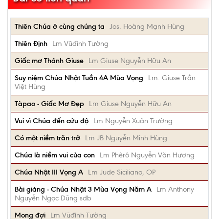
Thiên Chúa ở cùng chúng ta
Jos. Hoàng Mạnh Hùng
Thiên Định
Lm Vũđình Tường
Giấc mơ Thánh Giuse
Lm Giuse Nguyễn Hữu An
Suy niệm Chúa Nhật Tuần 4A Mùa Vọng
Lm. Giuse Trần
Việt Hùng
Tàpao - Giấc Mơ Đẹp
Lm Giuse Nguyễn Hữu An
Vui vì Chúa đến cứu độ
Lm Nguyễn Xuân Trường
Có một niềm trăn trở
Lm JB Nguyễn Minh Hùng
Chúa là niềm vui của con
Lm Phêrô Nguyễn Văn Hương
Chúa Nhật III Vọng A
Lm Jude Siciliano, OP
Bài giảng - Chúa Nhật 3 Mùa Vọng Năm A
Lm Anthony
Nguyễn Ngọc Dũng sdb
Mong đợi
Lm Vũđình Tường