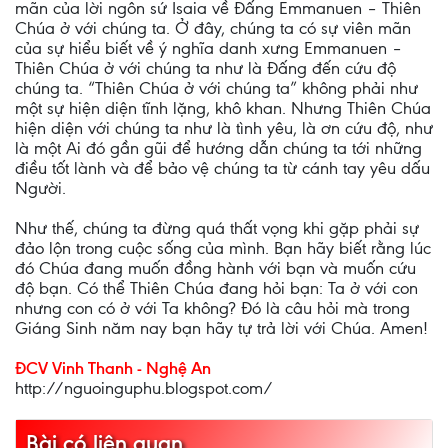
mãn của lời ngôn sứ Isaia về Đấng Emmanuen – Thiên
Chúa ở với chúng ta. Ở đây, chúng ta có sự viên mãn
của sự hiểu biết về ý nghĩa danh xưng Emmanuen –
Thiên Chúa ở với chúng ta như là Đấng đến cứu độ
chúng ta. “Thiên Chúa ở với chúng ta” không phải như
một sự hiện diện tĩnh lặng, khô khan. Nhưng Thiên Chúa
hiện diện với chúng ta như là tình yêu, là ơn cứu độ, như
là một Ai đó gần gũi để hướng dẫn chúng ta tới những
điều tốt lành và để bảo vệ chúng ta từ cánh tay yêu dấu
Người.
Như thế, chúng ta đừng quá thất vọng khi gặp phải sự
đảo lộn trong cuộc sống của mình. Bạn hãy biết rằng lúc
đó Chúa đang muốn đồng hành với bạn và muốn cứu
độ bạn. Có thể Thiên Chúa đang hỏi bạn: Ta ở với con
nhưng con có ở với Ta không? Đó là câu hỏi mà trong
Giáng Sinh năm nay bạn hãy tự trả lời với Chúa. Amen!
ĐCV Vinh Thanh - Nghệ An
http://nguoinguphu.blogspot.com/
Bài có liên quan