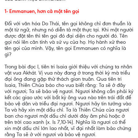
1- Emmanuen, hơn cả một tên gọi
Đối với văn hóa Do Thái, tên gọi không chỉ đơn thuần là
một từ ngữ, nhưng nó diễn tả một thực tại. Khi một người
được đặt tên thì tên gọi đó đại diện cho người đó. Tên
gọi nói lên căn tính và sứ vụ của họ. Họ hành xử theo
tên gọi của mình. Vậy, tên gọi Emmanuen có nghĩa là
gì?
Trong bài đọc I, tiên tri Isaia giới thiệu với chúng ta nhân
vật vua Akhát. Vị vua này đang ở trong thời kỳ mà triều
đại ông đang gặp thử thách gian truân. Qua tiên tri
Isaia, Thiên Chúa báo cho vua biết rằng: Ta sẽ ở đây
với ngươi; Ta sẽ bảo vệ ngươi. Ngươi không cần phải ký
kết các giao ước với bất kỳ ông vua nào trên trái đất để
bảo vệ dân và triều đại ngươi. Ngươi hãy tin tưởng vào
Ta và hãy xin một dấu chỉ. Ta là Thiên Chúa của ngươi
ban cho ngươi một dấu chỉ dưới đáy âm phủ hoặc ở
trên trời cao xanh (x. Is 7,10-14). Nghĩa là ngươi có thể
xin một dấu chỉ lớn lao nhất, vĩ đại nhất làm bảo chứng
rằng Ta sẽ ở với ngươi và bảo vệ ngươi.