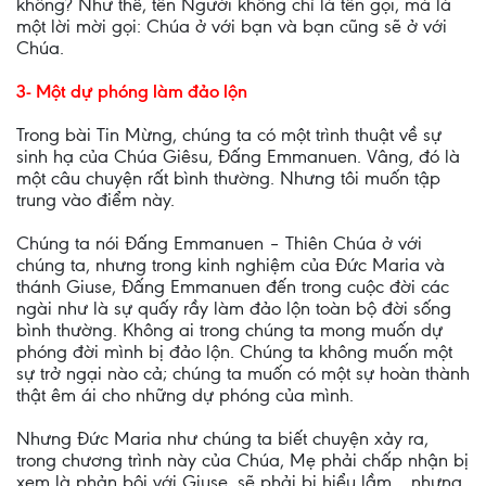
không? Như thế, tên Người không chỉ là tên gọi, mà là
một lời mời gọi: Chúa ở với bạn và bạn cũng sẽ ở với
Chúa.
3- Một dự phóng làm đảo lộn
Trong bài Tin Mừng, chúng ta có một trình thuật về sự
sinh hạ của Chúa Giêsu, Đấng Emmanuen. Vâng, đó là
một câu chuyện rất bình thường. Nhưng tôi muốn tập
trung vào điểm này.
Chúng ta nói Đấng Emmanuen – Thiên Chúa ở với
chúng ta, nhưng trong kinh nghiệm của Đức Maria và
thánh Giuse, Đấng Emmanuen đến trong cuộc đời các
ngài như là sự quấy rầy làm đảo lộn toàn bộ đời sống
bình thường. Không ai trong chúng ta mong muốn dự
phóng đời mình bị đảo lộn. Chúng ta không muốn một
sự trở ngại nào cả; chúng ta muốn có một sự hoàn thành
thật êm ái cho những dự phóng của mình.
Nhưng Đức Maria như chúng ta biết chuyện xảy ra,
trong chương trình này của Chúa, Mẹ phải chấp nhận bị
xem là phản bội với Giuse, sẽ phải bị hiểu lầm… nhưng