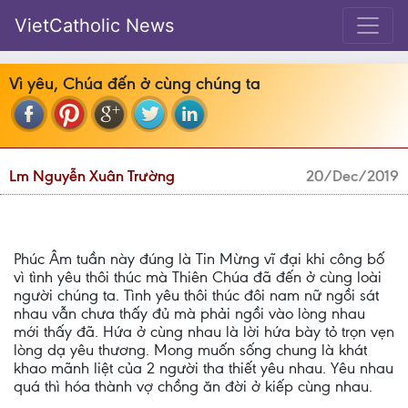
VietCatholic News
Vì yêu, Chúa đến ở cùng chúng ta
Lm Nguyễn Xuân Trường
20/Dec/2019
Phúc Âm tuần này đúng là Tin Mừng vĩ đại khi công bố
vì tình yêu thôi thúc mà Thiên Chúa đã đến ở cùng loài
người chúng ta. Tình yêu thôi thúc đôi nam nữ ngồi sát
nhau vẫn chưa thấy đủ mà phải ngồi vào lòng nhau
mới thấy đã. Hứa ở cùng nhau là lời hứa bày tỏ trọn vẹn
lòng dạ yêu thương. Mong muốn sống chung là khát
khao mãnh liệt của 2 người tha thiết yêu nhau. Yêu nhau
quá thì hóa thành vợ chồng ăn đời ở kiếp cùng nhau.