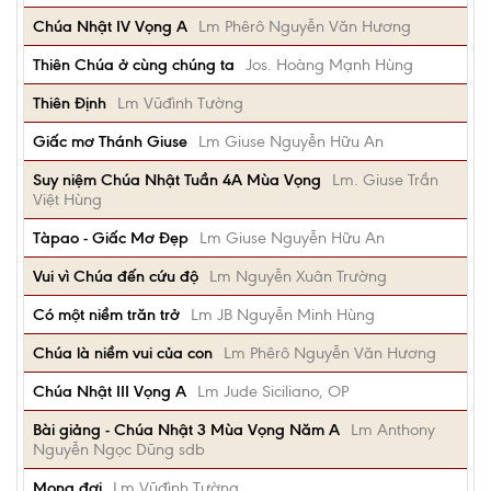
Chúa Nhật IV Vọng A
Lm Phêrô Nguyễn Văn Hương
Thiên Chúa ở cùng chúng ta
Jos. Hoàng Mạnh Hùng
Thiên Định
Lm Vũđình Tường
Giấc mơ Thánh Giuse
Lm Giuse Nguyễn Hữu An
Suy niệm Chúa Nhật Tuần 4A Mùa Vọng
Lm. Giuse Trần
Việt Hùng
Tàpao - Giấc Mơ Đẹp
Lm Giuse Nguyễn Hữu An
Vui vì Chúa đến cứu độ
Lm Nguyễn Xuân Trường
Có một niềm trăn trở
Lm JB Nguyễn Minh Hùng
Chúa là niềm vui của con
Lm Phêrô Nguyễn Văn Hương
Chúa Nhật III Vọng A
Lm Jude Siciliano, OP
Bài giảng - Chúa Nhật 3 Mùa Vọng Năm A
Lm Anthony
Nguyễn Ngọc Dũng sdb
Mong đợi
Lm Vũđình Tường