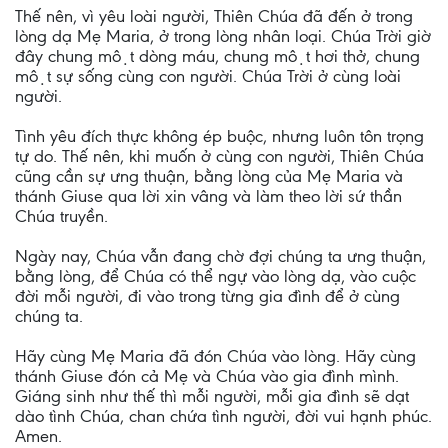
Thế nên, vì yêu loài người, Thiên Chúa đã đến ở trong
lòng dạ Mẹ Maria, ở trong lòng nhân loại. Chúa Trời giờ
đây chung một dòng máu, chung một hơi thở, chung
một sự sống cùng con người. Chúa Trời ở cùng loài
người.
Tình yêu đích thực không ép buộc, nhưng luôn tôn trọng
tự do. Thế nên, khi muốn ở cùng con người, Thiên Chúa
cũng cần sự ưng thuận, bằng lòng của Mẹ Maria và
thánh Giuse qua lời xin vâng và làm theo lời sứ thần
Chúa truyền.
Ngày nay, Chúa vẫn đang chờ đợi chúng ta ưng thuận,
bằng lòng, để Chúa có thể ngự vào lòng dạ, vào cuộc
đời mỗi người, đi vào trong từng gia đình để ở cùng
chúng ta.
Hãy cùng Mẹ Maria đã đón Chúa vào lòng. Hãy cùng
thánh Giuse đón cả Mẹ và Chúa vào gia đình mình.
Giáng sinh như thế thì mỗi người, mỗi gia đình sẽ dạt
dào tình Chúa, chan chứa tình người, đời vui hạnh phúc.
Amen.