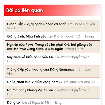
Bài có liên quan
Gioan Tẩy Giả, vị ngôn sứ cao cả nhất
Lm Phêrô Nguyễn
Văn Hương
Giáng Sinh, Mùa Tình yêu
Lm Phêrô Nguyễn Văn Hương
Nghiên cứu Pews: Trong các hệ phái Kitô, bài giảng của
các linh mục Công Giáo là siêu ngắn
Đặng Tự Do
Suy niệm về biến cố Truyền Tin
Lm Phêrô Nguyễn Văn
Hương
Thông điệp yêu thương của Đấng Emmanuen
Lm Đan
Vinh
Chúa Nhật thứ IV Mùa Vọng năm A
Lm Jude Siciliano, OP
Những ngày Phụng Vụ ưu tiên
Lm Phêrô Nguyễn Văn
Hương
Đừng sợ
Lm JB Nguyễn Minh Hùng