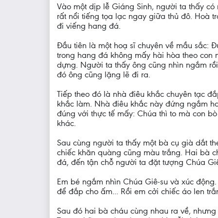
Vào một dịp lễ Giáng Sinh, người ta thấy c
rất nổi tiếng tọa lạc ngay giữa thủ đô. Hoà
đi viếng hang đá.
Đầu tiên là một hoạ sĩ chuyên về mầu sắc:
trong hang đá không mấy hài hòa theo con mắ
dựng. Người ta thấy ông cũng nhìn ngắm rồi 
đó ông cũng lặng lẽ đi ra.
Tiếp theo đó là nhà điêu khắc chuyên tạc 
khắc làm. Nhà điêu khắc này đứng ngắm han
đúng với thực tế mấy: Chúa thì to mà con bò 
khác.
Sau cùng người ta thấy một bà cụ già dắt t
chiếc khăn quàng cũng màu trắng. Hai bà c
đá, đến tận chỗ người ta đặt tượng Chúa Gi
Em bé ngắm nhìn Chúa Giê-su và xúc động. 
để đắp cho ấm... Rồi em cởi chiếc áo len 
Sau đó hai bà cháu cùng nhau ra về, nhưng