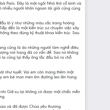
à Paris. Đây là một ngôi Nhà thờ cổ kính và
có nhiều người khôn ngoan tài giỏi cũng cùng
 đầu tỏ ý như những màu sắc trang hoàng
iếp đến là một kiến trúc sư chuyên việc xây
hông theo đúng kỹ thuật khoa kiến trúc. Sau
hang cũng là do những người làm nghề điêu
tượng nơi hang đá có vấn đề. Sao nó không
i ta cũng lại thấy ông lắc đầu bỏ ra chỗ
oát như tuyết. Vai em còn mang thêm một
ấy em bé mon men tìm đường leo lên hang
nhi Giê-su lại không có được một chiếc mền
ng.
Chúa và đã được Chúa yêu thương.