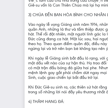
Việc làm của chủ nhà trong câu chuyện trên
Giê-su vốn là Con Thiên Chúa mà lại hạ mi
3) CHÚA ĐẾN BAN HÒA BÌNH CHO NHÂN L
Vào ngày lễ vọng Giáng sinh năm 1914, nhữn
quân Anh, những lá thư và tấm thiệp được gử
hát. Thế rồi đột nhiên, một người lính gác l
Đức cũng đang ca hát. Một lúc sau, hai ngườ
theo họ. Theo quan điểm quân đội, điều này 
ngừng lại và trở nên bạn bè không tạo nên 
Khi ngày lễ Giáng sinh bắt đầu ló rạng, với
một dấu vết nào của sự hận thù. Họ trao đổi v
có một trận đấu bóng đá giữa hai phe. Nhưng
mệnh lệnh gay gắt phải chấm dứt ngay mọi ch
Sinh, cuộc giao chiến lại bắt đầu trở lại.
Khi Đức Giê-su sinh ra, các thiên sứ hát rằn
trong số những lời nói đầy yêu thương nhất
4) THĂM HANG ĐÁ: