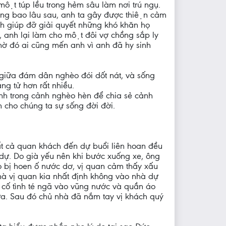
 túp lều trong hẻm sâu làm nơi trú ngụ.
hẳng bao lâu sau, anh ta gây được thiện cảm
h giúp đỡ giải quyết những khó khăn họ
nh lại làm cho một đôi vợ chồng sắp ly
̀ đó ai cũng mến anh vì anh đã hy sinh
 giữa đám dân nghèo đói dốt nát, và sống
ang tử hơn rất nhiều.
inh trong cảnh nghèo hèn để chia sẻ cảnh
cho chúng ta sự sống đời đời.
́t cả quan khách đến dự buổi liên hoan đều
 dự. Do già yếu nên khi bước xuống xe, ông
áo bị hoen ố nước dơ, vị quan cảm thấy xấu
 mà vị quan kia nhất định không vào nhà dự
́ tình té ngã vào vũng nước và quần áo
 Sau đó chủ nhà đã nắm tay vị khách quý