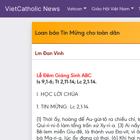
VietCatholic News
Vatican
Giáo Hội Việt Nam
Loan báo Tin Mừng cho toàn dân
Lm Đan Vinh
Lễ Đêm Giáng Sinh ABC
Is 9,1-6; Tt 2,11-14; Lc 2,1-14.
I. HỌC LỜI CHÚA
1. TIN MỪNG: Lc 2,1-14.
(1) Thời ấy, hoàng đế Au-gút-tô ra chiếu ch
Qui-ri-ni-ô làm tổng trấn xứ Xy-ri-a. (3) Ai nấy 
Bê-lem miền Giu-đê, là thành vua Đa-vít, vì 
bà Ma-ri-a, lúc ấy đang có thai. (6) Khi hai n