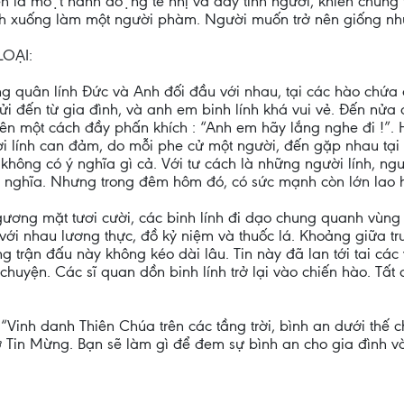
 là một hành động tế nhị và đầy tình người, khiến chúng
̀nh xuống làm một người phàm. Người muốn trở nên giống nh
OẠI:
g quân lính Đức và Anh đối đầu với nhau, tại các hào chứa 
i đến từ gia đình, và anh em binh lính khá vui vẻ. Đến nửa
a lên một cách đầy phấn khích : “Anh em hãy lắng nghe đi !”
i lính can đảm, do mỗi phe cử một người, đến gặp nhau tại 
không có ý nghĩa gì cả. Với tư cách là những người lính, ng
ý nghĩa. Nhưng trong đêm hôm đó, có sức mạnh còn lớn lao hơ
 gương mặt tươi cười, các binh lính đi dạo chung quanh vùn
ới nhau lương thực, đồ kỷ niệm và thuốc lá. Khoảng giữa trưa,
 trận đấu này không kéo dài lâu. Tin này đã lan tới tai các
uyện. Các sĩ quan dồn binh lính trở lại vào chiến hào. Tất 
g “Vinh danh Thiên Chúa trên các tầng trời, bình an dưới thế
 ở Tin Mừng. Bạn sẽ làm gì để đem sự bình an cho gia đình 