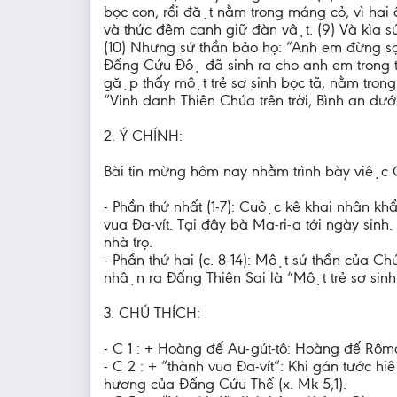
bọc con, rồi đặt nằm trong máng cỏ, vì hai
và thức đêm canh giữ đàn vật. (9) Và kìa 
(10) Nhưng sứ thần bảo họ: “Anh em đừng sơ
Đấng Cứu Độ đã sinh ra cho anh em trong th
gặp thấy một trẻ sơ sinh bọc tã, nằm trong 
“Vinh danh Thiên Chúa trên trời, Bình an dướ
2. Ý CHÍNH:
Bài tin mừng hôm nay nhằm trình bày việc C
- Phần thứ nhất (1-7): Cuộc kê khai nhân kh
vua Đa-vít. Tại đây bà Ma-ri-a tới ngày sinh
nhà trọ.
- Phần thứ hai (c. 8-14): Một sứ thần của Ch
nhận ra Đấng Thiên Sai là “Một trẻ sơ sinh bo
3. CHÚ THÍCH:
- C 1 : + Hoàng đế Au-gút-tô: Hoàng đế R
- C 2 : + “thành vua Đa-vít”: Khi gán tước h
hương của Đấng Cứu Thế (x. Mk 5,1).