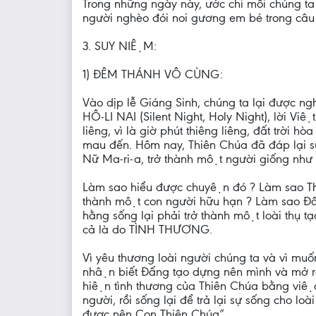
Trong những ngày này, ước chi mỗi chúng ta
người nghèo đói noi gương em bé trong câu 
3. SUY NIỆM:
1) ĐÊM THÁNH VÔ CÙNG:
Vào dịp lễ Giáng Sinh, chúng ta lại được 
HÔ-LI NAI (Silent Night, Holy Night), lời Viê
liêng, vì là giờ phút thiêng liêng, đất trờ
mau đến. Hôm nay, Thiên Chúa đã đáp lại 
Nữ Ma-ri-a, trở thành một người giống như c
Làm sao hiểu được chuyện đó ? Làm sao Thiê
thành một con người hữu hạn ? Làm sao Đấng
hằng sống lại phải trở thành một loài thụ ta
cả là do TÌNH THƯƠNG.
Vì yêu thương loài người chúng ta và vì muô
nhận biết Đấng tạo dựng nên mình và mở r
hiện tình thương của Thiên Chúa bằng việc t
người, rồi sống lại để trả lại sự sống cho 
được nên Con Thiên Chúa”.