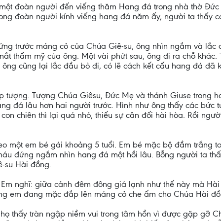
ó một đoàn người đến viếng thăm Hang đá trong nhà thờ Đức b
 trong đoàn người kính viếng hang đá năm ấy, người ta thấy 
 Đứng trước máng cỏ của Chúa Giê-su, ông nhìn ngắm và lắc
t thẩm mỹ của ông. Một vài phứt sau, ông đi ra chỗ khác. T
ông cũng lại lắc đầu bỏ đi, có lẽ cách kết cấu hang đá đã k
đắp tượng. Tượng Chúa Giêsu, Đức Mẹ và thánh Giuse trong 
g đá lâu hơn hai người trước. Hình như ông thấy các bức 
con chiên thì lại quá nhỏ, thiếu sự cân đối hài hòa. Rồi ngườ
heo một em bé gái khoảng 5 tuổi. Em bé mặc bộ đầm trắng t
háu đứng ngắm nhìn hang đá một hồi lâu. Bỗng người ta th
ê-su Hài đồng.
Em nghĩ: giữa cảnh đêm đông giá lạnh như thế này mà Hài 
trắng em đang mặc đắp lên máng cỏ che ấm cho Chúa Hài đồ
 họ thấy tràn ngập niềm vui trong tâm hồn vì được gặp gỡ 