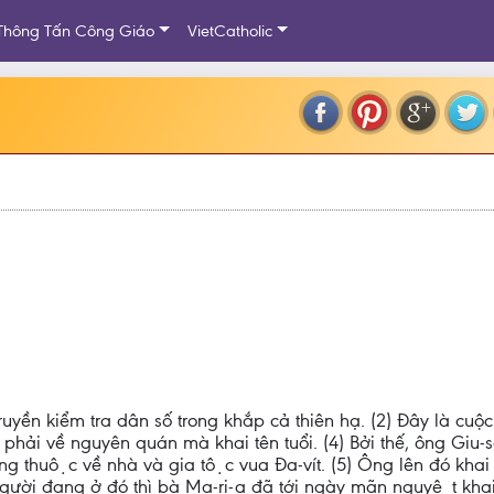
Thông Tấn Công Giáo
VietCatholic
ỉ, truyền kiểm tra dân số trong khắp cả thiên hạ. (2) Đây là 
phải về nguyên quán mà khai tên tuổi. (4) Bởi thế, ông Giu-s
ông thuộc về nhà và gia tộc vua Đa-vít. (5) Ông lên đó khai t
gười đang ở đó thì bà Ma-ri-a đã tới ngày mãn nguyệt khai h