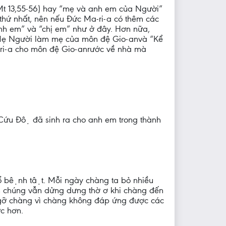
 Mt 13,55-56) hay “mẹ và anh em của Người”
n thứ nhất, nên nếu Đức Ma-ri-a có thêm các
 “anh em” và “chị em” như ở đây. Hơn nữa,
i Mẹ Người làm mẹ của môn đệ Gio-anvà “Kể
 Ma-ri-a cho môn đệ Gio-anrước về nhà mà
 Cứu Độ đã sinh ra cho anh em trong thành
hổ bệnh tật. Mỗi ngày chàng ta bỏ nhiều
 dân chúng vẫn dửng dưng thờ ơ khi chàng đến
̣p gỡ chàng vì chàng không đáp ứng được các
ực hơn.