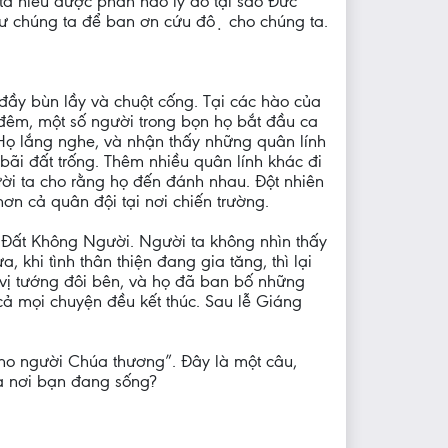
 ta hiểu được phần nào lý do tại sao Đức
ư chúng ta để ban ơn cứu độ cho chúng ta.
đầy bùn lầy và chuột cống. Tại các hào của
 đêm, một số người trong bọn họ bắt đầu ca
. Họ lắng nghe, và nhận thấy những quân lính
bãi đất trống. Thêm nhiều quân lính khác đi
ười ta cho rằng họ đến đánh nhau. Đột nhiên
n cả quân đội tại nơi chiến trường.
g Đất Không Người. Người ta không nhìn thấy
 khi tình thân thiện đang gia tăng, thì lại
 vị tướng đôi bên, và họ đã ban bố những
cả mọi chuyện đều kết thúc. Sau lễ Giáng
 cho người Chúa thương”. Đây là một câu,
và nơi bạn đang sống?