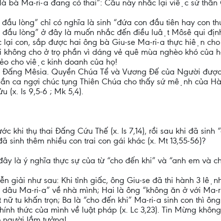
à bà Ma-ri-a đang có thai”: Câu này nhắc lại việc sứ thần
đầu lòng” chỉ có nghĩa là sinh “đứa con đầu tiên hay con thư
trai đầu lòng” ở đây là muốn nhắc đến điều luật Môsê qui đ
c lại con, sắp được hai ông bà Giu-se Ma-ri-a thực hiện cho
ối không cho ở trọ phần vì dáng vẻ quê mùa nghèo khó của
ẻo cho việc kinh doanh của họ!
à Đấng Mêsia. Quyền Chúa Tể và Vương Đế của Người được
ứ thần ca ngợi chúc tụng Thiên Chúa cho thấy sứ mệnh của 
ửu (x. Is 9,5-6 ; Mk 5,4).
c khi thụ thai Đấng Cứu Thế (x. Is 7,14), rồi sau khi đã sinh “c
 đã sinh thêm nhiều con trai con gái khác (x. Mt 13,55-56)?
ây là ý nghĩa thực sự của từ “cho đến khi” và “anh em và c
n giải như sau: Khi tỉnh giấc, ông Giu-se đã thi hành 3 lện
c cô dâu Ma-ri-a” về nhà mình; Hai là ông “không ăn ở với Ma-r
 tu khấn trọn; Ba là “cho đến khi” Ma-ri-a sinh con thì ông 
hính thức của mình về luật pháp (x. Lc 3,23). Tin Mừng không 
́ người lầm tưởng!