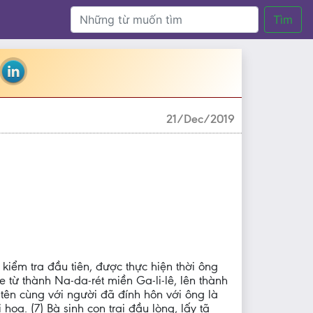
Tìm
21/Dec/2019
cuộc kiểm tra đầu tiên, được thực hiện thời ông
e từ thành Na-da-rét miền Ga-li-lê, lên thành
ên cùng với người đã đính hôn với ông là
oa. (7) Bà sinh con trai đầu lòng, lấy tã