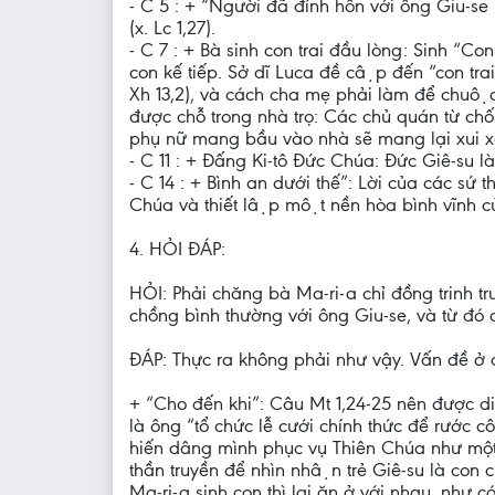
- C 5 : + “Người đã đính hôn với ông Giu-se l
(x. Lc 1,27).
- C 7 : + Bà sinh con trai đầu lòng: Sinh “Con 
con kế tiếp. Sở dĩ Luca đề cập đến “con 
Xh 13,2), và cách cha mẹ phải làm để chuộ
được chỗ trong nhà trọ: Các chủ quán từ ch
phụ nữ mang bầu vào nhà sẽ mang lại xui x
- C 11 : + Đấng Ki-tô Đức Chúa: Đức Giê-su l
- C 14 : + Bình an dưới thế”: Lời của các s
Chúa và thiết lập một nền hòa bình vĩnh c
4. HỎI ĐÁP:
HỎI: Phải chăng bà Ma-ri-a chỉ đồng trinh trướ
chồng bình thường với ông Giu-se, và từ đó
ĐÁP: Thực ra không phải như vậy. Vấn đề ở đ
+ “Cho đến khi”: Câu Mt 1,24-25 nên được diễ
là ông “tổ chức lễ cưới chính thức để rướ
hiến dâng mình phục vụ Thiên Chúa như một nữ
thần truyền để nhìn nhận trẻ Giê-su là con c
Ma-ri-a sinh con thì lại ăn ở với nhau, như co