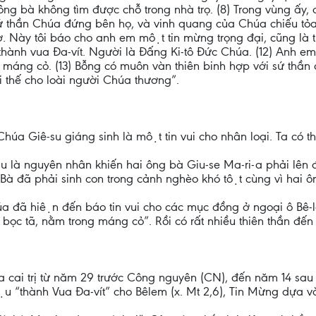
 ông bà không tìm được chỗ trong nhà trọ. (8) Trong vùng ấy
sứ thần Chúa đứng bên họ, và vinh quang của Chúa chiếu tỏ
̣. Này tôi báo cho anh em một tin mừng trọng đại, cũng la
ành vua Đa-vít. Người là Đấng Ki-tô Đức Chúa. (12) Anh e
máng cỏ. (13) Bỗng có muôn vàn thiên binh hợp với sứ thần 
i thế cho loài người Chúa thương”.
húa Giê-su giáng sinh là một tin vui cho nhân loại. Ta có t
ẩu là nguyên nhân khiến hai ông bà Giu-se Ma-ri-a phải lên 
. Bà đã phải sinh con trong cảnh nghèo khó tột cùng vì hai
úa đã hiện đến báo tin vui cho các mục đồng ở ngoại ô Bê-le
̣c tã, nằm trong máng cỏ”. Rồi có rất nhiều thiên thần đến
ôma cai trị từ năm 29 trước Công nguyên (CN), đến năm 14 sau
iệu “thành Vua Đa-vít” cho Bêlem (x. Mt 2,6), Tin Mừng dựa v