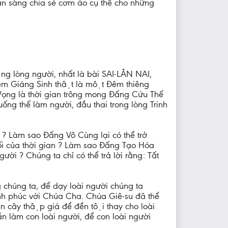
ẵn sàng chia sẻ cơm áo cụ thể cho những
ng lòng người, nhất là bài SAI-LÂN NAI,
 đêm Giáng Sinh thật là một Đêm thiêng
a Vọng là thời gian trông mong Đấng Cứu Thế
ng thế làm người, đầu thai trong lòng Trinh
 Làm sao Đấng Vô Cùng lại có thể trở
ối của thời gian ? Làm sao Đấng Tạo Hóa
ời ? Chúng ta chỉ có thể trả lời rằng: Tất
 chúng ta, để dạy loài người chúng ta
nh phúc với Chúa Cha. Chúa Giê-su đã thể
ên cây thập giá để đền tội thay cho loài
̀n làm con loài người, để con loài người