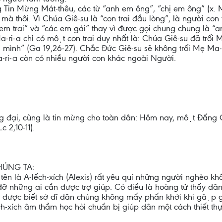
 Tin Mừng Mát-thêu, các từ “anh em ông”, “chị em ông” (x.
 mà thôi. Vì Chúa Giê-su là “con trai đầu lòng”, là người co
ác em trai” và “các em gái” thay vì được gọi chung chung là
-ri-a chỉ có một con trai duy nhất là: Chúa Giê-su đã trố
̀ nhà mình” (Ga 19,26-27). Chắc Đức Giê-su sẽ không trối Mẹ
-a còn có nhiều người con khác ngoài Người.
g đại, cũng là tin mừng cho toàn dân: Hôm nay, một Đấng
c 2,10-11).
HÚNG TA:
tên là A-lếch-xích (Alexis) rất yêu quí những người nghèo k
 đỡ những ai cần được trợ giúp. Có điều là hoàng tử thấy
o thì được biết sở dĩ dân chúng không mấy phấn khởi khi gă
ếch-xích âm thầm học hỏi chuẩn bị giúp dân một cách thiết th