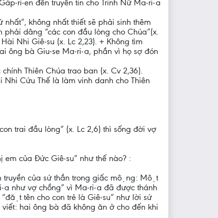
 Gáp-ri-en đến truyền tin cho Trinh Nữ Ma-ri-a
́ nhất”, không nhất thiết sẽ phải sinh thêm
ịnh phải dâng “các con đầu lòng cho Chúa”(x.
 Hài Nhi Giê-su (x. Lc 2,23). + Không tìm
 hai ông bà Giu-se Ma-ri-a, phần vì họ sợ đón
 chính Thiên Chúa trao ban (x. Cv 2,36).
Hài Nhi Cứu Thế là làm vinh danh cho Thiên
on trai đầu lòng” (x. Lc 2,6) thì sống đời vợ
hị em của Đức Giê-su” như thế nào? :
h truyền của sứ thần trong giấc mộng: Một
i-a như vợ chồng” vì Ma-ri-a đã được thánh
“đặt tên cho con trẻ là Giê-su” như lời sứ
viết: hai ông bà đã không ăn ở cho đến khi