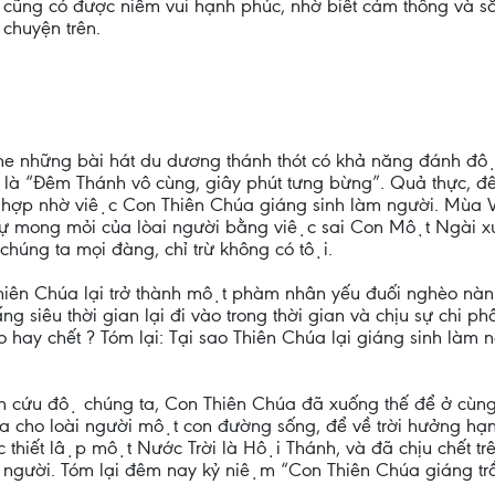
 cũng có được niềm vui hạnh phúc, nhờ biết cảm thông và s
chuyện trên.
nghe những bài hát du dương thánh thót có khả năng đánh độ
̣t là “Đêm Thánh vô cùng, giây phút tưng bừng”. Quả thực,
i hòa hợp nhờ việc Con Thiên Chúa giáng sinh làm người. Mù
sự mong mỏi của lòai người bằng việc sai Con Một Ngài xuố
húng ta mọi đàng, chỉ trừ không có tội.
n Chúa lại trở thành một phàm nhân yếu đuối nghèo nàn ?
 siêu thời gian lại đi vào trong thời gian và chịu sự chi ph
̣o hay chết ? Tóm lại: Tại sao Thiên Chúa lại giáng sinh làm ngư
́n cứu độ chúng ta, Con Thiên Chúa đã xuống thế để ở cùng
a cho loài người một con đường sống, để về trời hưởng hạ
hiết lập một Nước Trời là Hội Thánh, và đã chịu chết tr
loài người. Tóm lại đêm nay kỷ niệm “Con Thiên Chúa giáng trâ