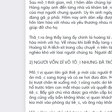
Sau một thời gian, một hôm dân chúng lại 
Hàng ngày anh đến từng nhà và khám bện
của mọi người chung quanh. Uy tín anh ngày
đang gặp phải. Hôm nay anh dàn xếp được m
hôn làm hòa với nhau và yêu thương nhau như
giúp đỡ cho họ.
Thật ra ông thầy lang ấy chính là hoàng tử A
hòa mình với họ. Về nhau khi biết thầy lan
Hoàng tử A-lếch-xít trong câu chuyện trên la
nghèo khó với lòai người chúng ta. Người đ
2) NGƯỜI VỐN DĨ VÔ TỘI NHƯNG ĐÃ TRƠ
Một vị quan lớn gửi thiệp mời các người 
ăn mặc sang trọng và có xe hơi đưa đón. Mộ
bị trượt chân té xuống một vũng nước dơ khi
hổ trước trăm con mắt nhạo cười và quyết đ
tiệc. Bấy giờ chủ nhà được gia nhân cấp báo
ông cũng vấy bẩn không khác vị quan khách
kia mời vào phòng dự tiệc, và ông này không 