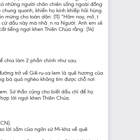
, có những người chăn chiên sống ngoài đồng
a chung quanh, khiến họ kinh khiếp hãi hùng.
̀ tin mừng cho toàn dân: (11) “Hôm nay, một
m cứ dấu này mà nhận ra Người: Anh em sẽ
cất tiếng ngợi khen Thiên Chúa rằng: (14)
hể chia làm 2 phần chính như sau:
đường trở về Giê-ru-sa-lem là quê hương của
 ông bà quá nghèo không tìm được chỗ nơi
m. Sứ thần cũng cho biết dấu chỉ để họ
 hợp lời ngợi khen Thiên Chúa.
 CN).
ào lời sấm của ngôn sứ Mi-kha về quê