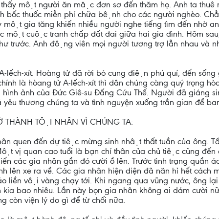
thấy một người ăn mặc đơn sơ đến thăm họ. Anh ta thuê một
h bốc thuốc miễn phí chữa bệnh cho các người nghèo. C
 một gia tăng khiến nhiều người nghe tiếng tìm đến nhờ an
ột cuộc tranh chấp đất đai giữa hai gia đình. Hôm sau, a
 trước. Anh động viên mọi người tương trợ lẫn nhau và nhơ
-lếch-xít. Hoàng tử đã rời bỏ cung điện phú quí, đến sống
g chính là hòang tử A-lếch-xít thì dân chúng càng quý trọng hò
̀ hình ảnh của Đức Giê-su Đấng Cứu Thế. Người đã giáng s
ã yêu thương chúng ta và tình nguyện xuống trần gian để ban 
̉ THÀNH TỘI NHÂN VÌ CHÚNG TA:
thân quen đến dự tiệc mừng sinh nhật thất tuần của ông. Tâ
t vị quan cao tuổi là bạn chí thân của chủ tiệc cũng đến
ến các gia nhân gần đó cười ồ lên. Trước tình trạng quần 
ịnh lên xe ra về. Các gia nhân hiện diện đã năn hỉ hết cách
 liền vội vàng chạy tới. Khi ngang qua vũng nước, ông lại cô
 kia bao nhiêu. Lần này bọn gia nhân không ai dám cười nữa.
còn viện lý do gì để từ chối nữa.