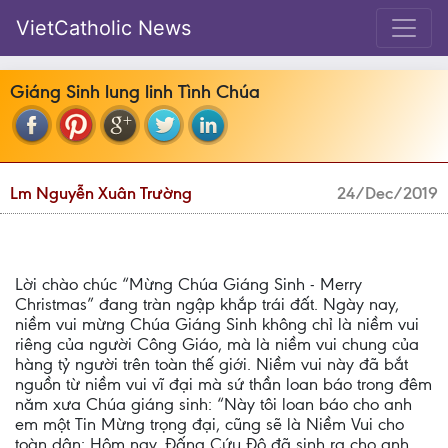
VietCatholic News
Giáng Sinh lung linh Tình Chúa
Lm Nguyễn Xuân Trường
24/Dec/2019
Lời chào chúc “Mừng Chúa Giáng Sinh - Merry
Christmas” đang tràn ngập khắp trái đất. Ngày nay,
niềm vui mừng Chúa Giáng Sinh không chỉ là niềm vui
riêng của người Công Giáo, mà là niềm vui chung của
hàng tỷ người trên toàn thế giới. Niềm vui này đã bắt
nguồn từ niềm vui vĩ đại mà sứ thần loan báo trong đêm
năm xưa Chúa giáng sinh: “Này tôi loan báo cho anh
em một Tin Mừng trọng đại, cũng sẽ là Niềm Vui cho
toàn dân: Hôm nay, Đấng Cứu Độ đã sinh ra cho anh