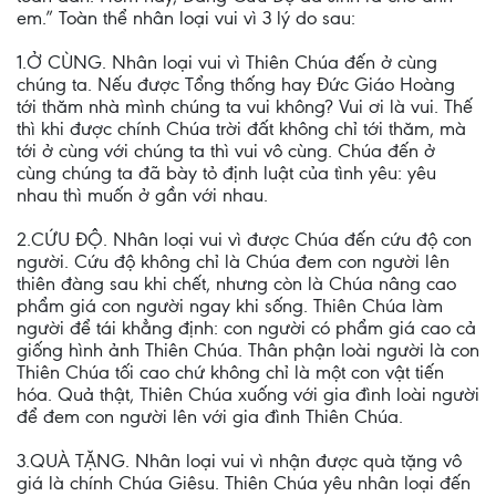
em.” Toàn thể nhân loại vui vì 3 lý do sau:
1.Ở CÙNG. Nhân loại vui vì Thiên Chúa đến ở cùng
chúng ta. Nếu được Tổng thống hay Đức Giáo Hoàng
tới thăm nhà mình chúng ta vui không? Vui ơi là vui. Thế
thì khi được chính Chúa trời đất không chỉ tới thăm, mà
tới ở cùng với chúng ta thì vui vô cùng. Chúa đến ở
cùng chúng ta đã bày tỏ định luật của tình yêu: yêu
nhau thì muốn ở gần với nhau.
2.CỨU ĐỘ. Nhân loại vui vì được Chúa đến cứu độ con
người. Cứu độ không chỉ là Chúa đem con người lên
thiên đàng sau khi chết, nhưng còn là Chúa nâng cao
phẩm giá con người ngay khi sống. Thiên Chúa làm
người để tái khẳng định: con người có phẩm giá cao cả
giống hình ảnh Thiên Chúa. Thân phận loài người là con
Thiên Chúa tối cao chứ không chỉ là một con vật tiến
hóa. Quả thật, Thiên Chúa xuống với gia đình loài người
để đem con người lên với gia đình Thiên Chúa.
3.QUÀ TẶNG. Nhân loại vui vì nhận được quà tặng vô
giá là chính Chúa Giêsu. Thiên Chúa yêu nhân loại đến