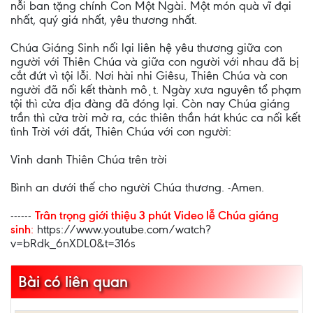
nỗi ban tặng chính Con Một Ngài. Một món quà vĩ đại
nhất, quý giá nhất, yêu thương nhất.
Chúa Giáng Sinh nối lại liên hệ yêu thương giữa con
người với Thiên Chúa và giữa con người với nhau đã bị
cắt đứt vì tội lỗi. Nơi hài nhi Giêsu, Thiên Chúa và con
người đã nối kết thành một. Ngày xưa nguyên tổ phạm
tội thì cửa địa đàng đã đóng lại. Còn nay Chúa giáng
trần thì cửa trời mở ra, các thiên thần hát khúc ca nối kết
tình Trời với đất, Thiên Chúa với con người:
Vinh danh Thiên Chúa trên trời
Bình an dưới thế cho người Chúa thương. -Amen.
------
Trân trọng giới thiệu 3 phút Video lễ Chúa giáng
sinh
:
https://www.youtube.com/watch?
v=bRdk_6nXDL0&t=316s
Bài có liên quan