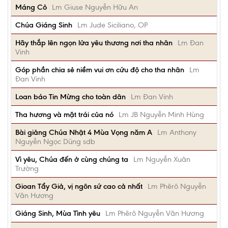
Máng Cỏ
Lm Giuse Nguyễn Hữu An
Chúa Giáng Sinh
Lm Jude Siciliano, OP
Hãy thắp lên ngọn lửa yêu thương nơi tha nhân
Lm Đan
Vinh
Góp phần chia sẻ niềm vui ơn cứu độ cho tha nhân
Lm
Đan Vinh
Loan báo Tin Mừng cho toàn dân
Lm Đan Vinh
Tha hương và mặt trái của nó
Lm JB Nguyễn Minh Hùng
Bài giảng Chúa Nhật 4 Mùa Vọng năm A
Lm Anthony
Nguyễn Ngọc Dũng sdb
Vì yêu, Chúa đến ở cùng chúng ta
Lm Nguyễn Xuân
Trường
Gioan Tẩy Giả, vị ngôn sứ cao cả nhất
Lm Phêrô Nguyễn
Văn Hương
Giáng Sinh, Mùa Tình yêu
Lm Phêrô Nguyễn Văn Hương