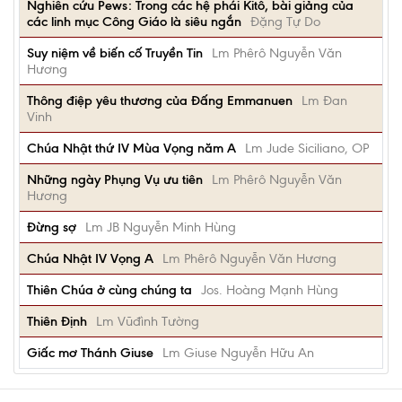
Nghiên cứu Pews: Trong các hệ phái Kitô, bài giảng của
các linh mục Công Giáo là siêu ngắn
Đặng Tự Do
Suy niệm về biến cố Truyền Tin
Lm Phêrô Nguyễn Văn
Hương
Thông điệp yêu thương của Đấng Emmanuen
Lm Đan
Vinh
Chúa Nhật thứ IV Mùa Vọng năm A
Lm Jude Siciliano, OP
Những ngày Phụng Vụ ưu tiên
Lm Phêrô Nguyễn Văn
Hương
Đừng sợ
Lm JB Nguyễn Minh Hùng
Chúa Nhật IV Vọng A
Lm Phêrô Nguyễn Văn Hương
Thiên Chúa ở cùng chúng ta
Jos. Hoàng Mạnh Hùng
Thiên Định
Lm Vũđình Tường
Giấc mơ Thánh Giuse
Lm Giuse Nguyễn Hữu An