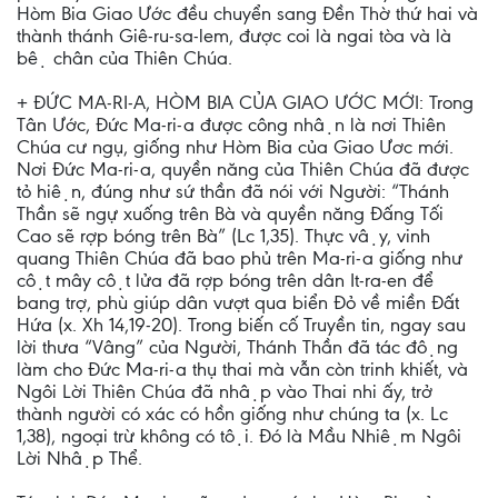
Hòm Bia Giao Ước đều chuyển sang Đền Thờ thứ hai và
thành thánh Giê-ru-sa-lem, được coi là ngai tòa và là
bệ chân của Thiên Chúa.
+ ĐỨC MA-RI-A, HÒM BIA CỦA GIAO ƯỚC MỚI: Trong
Tân Ước, Đức Ma-ri-a được công nhận là nơi Thiên
Chúa cư ngụ, giống như Hòm Bia của Giao Ươc mới.
Nơi Đức Ma-ri-a, quyền năng của Thiên Chúa đã được
tỏ hiện, đúng như sứ thần đã nói với Người: “Thánh
Thần sẽ ngự xuống trên Bà và quyền năng Đấng Tối
Cao sẽ rợp bóng trên Bà” (Lc 1,35). Thực vậy, vinh
quang Thiên Chúa đã bao phủ trên Ma-ri-a giống như
cột mây cột lửa đã rợp bóng trên dân It-ra-en để
bang trợ, phù giúp dân vượt qua biển Đỏ về miền Đất
Hứa (x. Xh 14,19-20). Trong biến cố Truyền tin, ngay sau
lời thưa “Vâng” của Người, Thánh Thần đã tác động
làm cho Đức Ma-ri-a thụ thai mà vẫn còn trinh khiết, và
Ngôi Lời Thiên Chúa đã nhập vào Thai nhi ấy, trở
thành người có xác có hồn giống như chúng ta (x. Lc
1,38), ngoại trừ không có tội. Đó là Mầu Nhiệm Ngôi
Lời Nhập Thể.