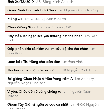
Sinh 24/12/2019
J.B. Đặng Minh An dịch
Giáng Sinh lung linh Tình Chúa
Lm Nguyễn Xuân Trường
Máng Cỏ
Lm Giuse Nguyễn Hữu An
Chúa Giáng Sinh
Lm Jude Siciliano, OP
Hãy thắp lên ngọn lửa yêu thương nơi tha nhân
Lm Đan
Vinh
Góp phần chia sẻ niềm vui ơn cứu độ cho tha nhân
Lm
Đan Vinh
Loan báo Tin Mừng cho toàn dân
Lm Đan Vinh
Tha hương và mặt trái của nó
Lm JB Nguyễn Minh Hùng
Bài giảng Chúa Nhật 4 Mùa Vọng năm A
Lm Anthony
Nguyễn Ngọc Dũng sdb
Vì yêu, Chúa đến ở cùng chúng ta
Lm Nguyễn Xuân
Trường
Gioan Tẩy Giả, vị ngôn sứ cao cả nhất
Lm Phêrô Nguyễn
Văn Hương