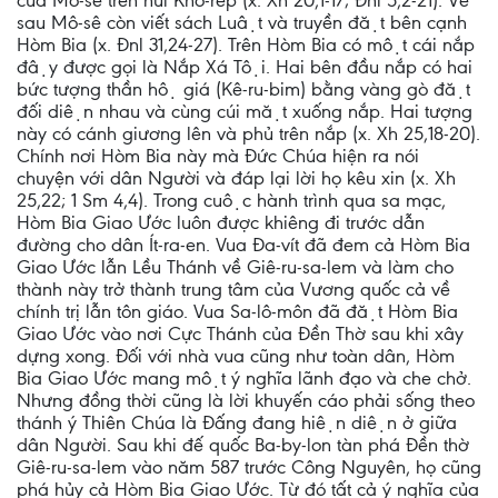
của Mô-sê trên núi Khô-rép (x. Xh 20,1-17; Đnl 5,2-21). Về
sau Mô-sê còn viết sách Luật và truyền đặt bên cạnh
Hòm Bia (x. Đnl 31,24-27). Trên Hòm Bia có một cái nắp
đậy được gọi là Nắp Xá Tội. Hai bên đầu nắp có hai
bức tượng thần hộ giá (Kê-ru-bim) bằng vàng gò đặt
đối diện nhau và cùng cúi mặt xuống nắp. Hai tượng
này có cánh giương lên và phủ trên nắp (x. Xh 25,18-20).
Chính nơi Hòm Bia này mà Đức Chúa hiện ra nói
chuyện với dân Người và đáp lại lời họ kêu xin (x. Xh
25,22; 1 Sm 4,4). Trong cuộc hành trình qua sa mạc,
Hòm Bia Giao Ước luôn được khiêng đi trước dẫn
đường cho dân Ít-ra-en. Vua Đa-vít đã đem cả Hòm Bia
Giao Ước lẫn Lều Thánh về Giê-ru-sa-lem và làm cho
thành này trở thành trung tâm của Vương quốc cả về
chính trị lẫn tôn giáo. Vua Sa-lô-môn đã đặt Hòm Bia
Giao Ước vào nơi Cực Thánh của Đền Thờ sau khi xây
dựng xong. Đối với nhà vua cũng như toàn dân, Hòm
Bia Giao Ước mang một ý nghĩa lãnh đạo và che chở.
Nhưng đồng thời cũng là lời khuyến cáo phải sống theo
thánh ý Thiên Chúa là Đấng đang hiện diện ở giữa
dân Người. Sau khi đế quốc Ba-by-lon tàn phá Đền thờ
Giê-ru-sa-lem vào năm 587 trước Công Nguyên, họ cũng
phá hủy cả Hòm Bia Giao Ước. Từ đó tất cả ý nghĩa của