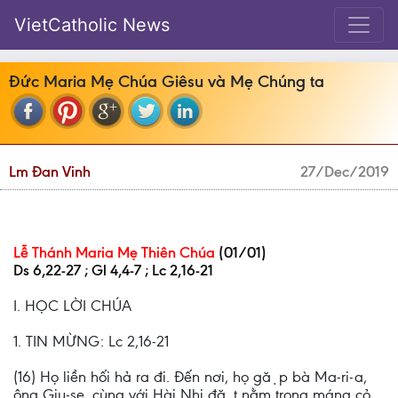
VietCatholic News
Đức Maria Mẹ Chúa Giêsu và Mẹ Chúng ta
Lm Đan Vinh
27/Dec/2019
Lễ Thánh Maria Mẹ Thiên Chúa
(01/01)
Ds 6,22-27 ; Gl 4,4-7 ; Lc 2,16-21
I. HỌC LỜI CHÚA
1. TIN MỪNG: Lc 2,16-21
(16) Họ liền hối hả ra đi. Đến nơi, họ gặp bà Ma-ri-a,
ông Giu-se, cùng với Hài Nhi đặt nằm trong máng cỏ.