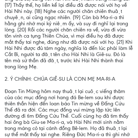
(17) Thấy thế, họ liền kể lại điều đã được nói với họ về
Hài Nhi này. (18) Nghe các người chăn chiên thuật
chuyện, ai cũng ngạc nhiên. (19) Còn bà Ma-ri-a thì
hằng ghi nhớ mọi kỷ niệm ấy, và suy đi nghĩ lại trong
lòng. (20) Rồi các người chăn chiên ra về, vừa đi vừa
tôn vinh ca tụng Thiên Chúa, vì mọi điều họ đã được
mắt thấy tai nghe, đúng như đã được nói với họ. (21) Khi
Hài Nhi được đủ tám ngày, nghĩa là đến lúc phải làm lễ
Cắt Bì, người ta đặt tên cho Hài Nhi là Giê-su. Đó là
tên mà sứ thần đã đặt, trước khi Hài Nhi thành thai
trong lòng Mẹ.
2. Ý CHÍNH: CHÚA GIÊ-SU LÀ CON MẸ MA-RI-A
Đoạn Tin Mừng hôm nay thuật lại cuộc viếng thăm
của các mục đồng nơi hang đá Be-lem sau khi được
thiên thần hiện đến loan báo Tin mừng về Đấng Cứu
Thế đã ra đời. Các mục đồng vui mừng lập tức lên
đường đi tìm Đấng Cứu Thế. Cuối cùng họ đã tìm thấy
hai ông bà Giu-se Ma-ri-a, và Hài Nhi mới sinh nằm
trong máng cỏ tại cánh đồng Bê-lem. Họ đã thuật lại
sự thể mắt thấy tai nghe. Riêng Đức Ma-ri-a thì ghi nhớ