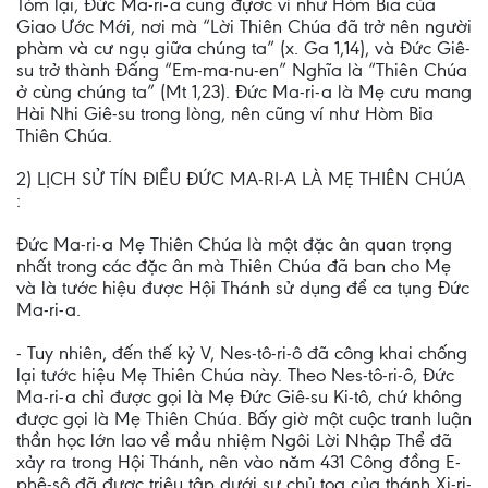
Tóm lại, Đức Ma-ri-a cũng đựơc ví như Hòm Bia của
Giao Ước Mới, nơi mà “Lời Thiên Chúa đã trở nên người
phàm và cư ngụ giữa chúng ta” (x. Ga 1,14), và Đức Giê-
su trở thành Đấng “Em-ma-nu-en” Nghĩa là “Thiên Chúa
ở cùng chúng ta” (Mt 1,23). Đức Ma-ri-a là Mẹ cưu mang
Hài Nhi Giê-su trong lòng, nên cũng ví như Hòm Bia
Thiên Chúa.
2) LỊCH SỬ TÍN ĐIỀU ĐỨC MA-RI-A LÀ MẸ THIÊN CHÚA
:
Đức Ma-ri-a Mẹ Thiên Chúa là một đặc ân quan trọng
nhất trong các đặc ân mà Thiên Chúa đã ban cho Mẹ
và là tước hiệu được Hội Thánh sử dụng để ca tụng Đức
Ma-ri-a.
- Tuy nhiên, đến thế kỷ V, Nes-tô-ri-ô đã công khai chống
lại tước hiệu Mẹ Thiên Chúa này. Theo Nes-tô-ri-ô, Đức
Ma-ri-a chỉ được gọi là Mẹ Đức Giê-su Ki-tô, chứ không
được gọi là Mẹ Thiên Chúa. Bấy giờ một cuộc tranh luận
thần học lớn lao về mầu nhiệm Ngôi Lời Nhập Thể đã
xảy ra trong Hội Thánh, nên vào năm 431 Công đồng E-
phê-sô đã được triệu tập dưới sự chủ toạ của thánh Xi-ri-