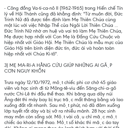
- Công đồng Va-ti-ca-nô II (1962-1965) trong Hiến chế Tín
lý về Hội Thánh cũng đã khẳng định: "Từ muôn đời, Đức
Trinh Nữ đã được tiền định làm Mẹ Thiên Chúa cùng
một lúc với việc Nhập Thể của Ngôi Lời Thiên Chúa ...
Đức Trinh Nữ nhờ ơn huệ và vai trò làm Mẹ Thiên Chúa,
Mẹ được hợp nhất với Con Mẹ là Đấng Cứu Chuộc và
hiệp nhất với Giáo Hội. Mẹ Thiên Chúa là mẫu mực của
Giáo Hội trên bình diện đức tin, đức ái và hoàn toàn
hiệp nhất với Chúa Ki-tô".
3) MẸ MA-RI-A HẰNG CỨU GIÚP NHỮNG AI GẶP
CƠN NGUY KHỐN
Trưa ngày 12/10/1972, một chiếc phi cơ chở 45 giáo
viên và học sinh đi từ Mông-tê-viu đến Săng-chi-a-gô
nước Chi-Lê thi đấu thể thao. Khi băng qua dãy núi
Ăng-đét thì máy bay bị trục trặc mất thăng bằng và lao
xuống đất rất nhanh. Sau một phút, nó đã đâm xuống
lớp tuyết rất dày và bị vỡ ra nhiều mảnh. 28 học sinh
may mắn còn sống sót. Một vài cậu chỉ mặc một
chiếc áo khoác thể thao. Một số khác thì mặc áo tay