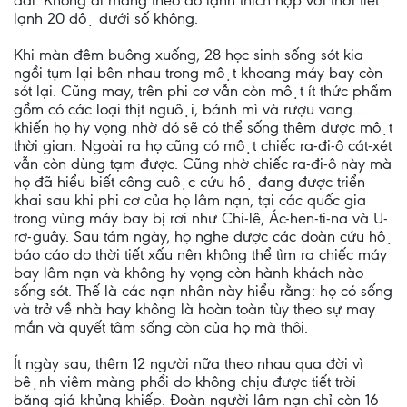
dài. Không ai mang theo áo lạnh thích hợp với thời tiết
lạnh 20 độ dưới số không.
Khi màn đêm buông xuống, 28 học sinh sống sót kia
ngồi tụm lại bên nhau trong một khoang máy bay còn
sót lại. Cũng may, trên phi cơ vẫn còn một ít thức phẩm
gồm có các loại thịt nguội, bánh mì và rượu vang…
khiến họ hy vọng nhờ đó sẽ có thể sống thêm được một
thời gian. Ngoài ra họ cũng có một chiếc ra-đi-ô cát-xét
vẫn còn dùng tạm được. Cũng nhờ chiếc ra-đi-ô này mà
họ đã hiểu biết công cuộc cứu hộ đang được triển
khai sau khi phi cơ của họ lâm nạn, tại các quốc gia
trong vùng máy bay bị rơi như Chi-lê, Ác-hen-ti-na và U-
rơ-guây. Sau tám ngày, họ nghe được các đoàn cứu hộ
báo cáo do thời tiết xấu nên không thể tìm ra chiếc máy
bay lâm nạn và không hy vọng còn hành khách nào
sống sót. Thế là các nạn nhân này hiểu rằng: họ có sống
và trở về nhà hay không là hoàn toàn tùy theo sự may
mắn và quyết tâm sống còn của họ mà thôi.
Ít ngày sau, thêm 12 người nữa theo nhau qua đời vì
bệnh viêm màng phổi do không chịu được tiết trời
băng giá khủng khiếp. Đoàn người lâm nạn chỉ còn 16