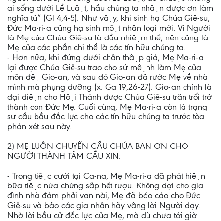
ai sống dưới Lề Luật, hầu chúng ta nhận được ơn làm
nghĩa tử” (Gl 4,4-5). Như vậy, khi sinh hạ Chúa Giê-su,
Đức Ma-ri-a cũng hạ sinh một nhân loại mới. Vì Người
là Mẹ của Chúa Giê-su là đầu nhiệm thể, nên cũng là
Mẹ của các phần chi thể là các tín hữu chúng ta.
- Hơn nữa, khi đứng dưới chân thập giá, Mẹ Ma-ri-a
lại được Chúa Giê-su trao cho sứ mệnh làm Mẹ của
môn đệ Gio-an, và sau đó Gio-an đã rước Mẹ về nhà
mình mà phụng dưỡng (x. Ga 19,26-27). Gio-an chính là
đại diện cho Hội Thánh được Chúa Giê-su trăn trối trở
thành con Đức Mẹ. Cuối cùng, Mẹ Ma-ri-a còn là trạng
sư cầu bầu đắc lực cho các tín hữu chúng ta trước tòa
phán xét sau này.
2) MẸ LUÔN CHUYỂN CẦU CHÚA BAN ƠN CHO
NGƯỜI THÀNH TÂM CẦU XIN:
- Trong tiệc cưới tại Ca-na, Mẹ Ma-ri-a đã phát hiện
bữa tiệc nửa chừng sắp hết rượu. Không đợi cho gia
đình nhà đám phải van nài, Mẹ đã báo cáo cho Đức
Giê-su và bảo các gia nhân hãy vâng lời Người dạy.
Nhờ lời bầu cử đắc lực của Mẹ, mà dù chưa tới giờ