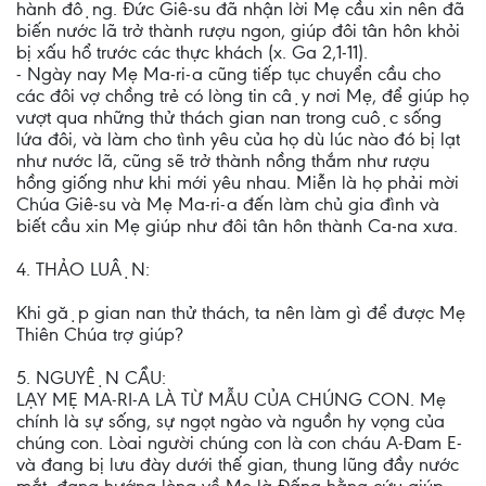
hành động. Đức Giê-su đã nhận lời Mẹ cầu xin nên đã
biến nước lã trở thành rượu ngon, giúp đôi tân hôn khỏi
bị xấu hổ trước các thực khách (x. Ga 2,1-11).
- Ngày nay Mẹ Ma-ri-a cũng tiếp tục chuyển cầu cho
các đôi vợ chồng trẻ có lòng tin cậy nơi Mẹ, để giúp họ
vượt qua những thử thách gian nan trong cuộc sống
lứa đôi, và làm cho tình yêu của họ dù lúc nào đó bị lạt
như nước lã, cũng sẽ trở thành nồng thắm như rượu
hồng giống như khi mới yêu nhau. Miễn là họ phải mời
Chúa Giê-su và Mẹ Ma-ri-a đến làm chủ gia đình và
biết cầu xin Mẹ giúp như đôi tân hôn thành Ca-na xưa.
4. THẢO LUẬN:
Khi gặp gian nan thử thách, ta nên làm gì để được Mẹ
Thiên Chúa trợ giúp?
5. NGUYỆN CẦU:
LẠY MẸ MA-RI-A LÀ TỪ MẪU CỦA CHÚNG CON. Mẹ
chính là sự sống, sự ngọt ngào và nguồn hy vọng của
chúng con. Lòai người chúng con là con cháu A-Đam E-
và đang bị lưu đày dưới thế gian, thung lũng đầy nước