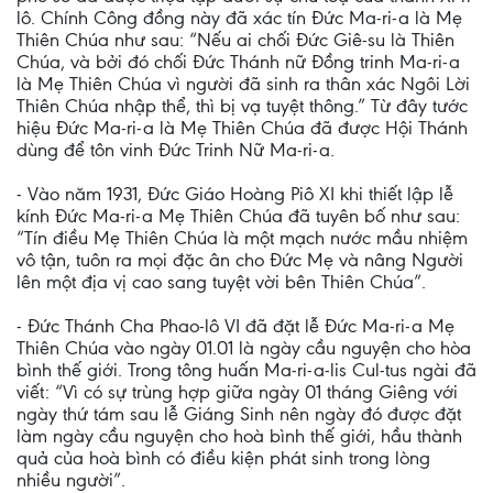
lô. Chính Công đồng này đã xác tín Đức Ma-ri-a là Mẹ
Thiên Chúa như sau: “Nếu ai chối Đức Giê-su là Thiên
Chúa, và bởi đó chối Đức Thánh nữ Đồng trinh Ma-ri-a
là Mẹ Thiên Chúa vì người đã sinh ra thân xác Ngôi Lời
Thiên Chúa nhập thể, thì bị vạ tuyệt thông.” Từ đây tước
hiệu Đức Ma-ri-a là Mẹ Thiên Chúa đã được Hội Thánh
dùng để tôn vinh Đức Trinh Nữ Ma-ri-a.
- Vào năm 1931, Đức Giáo Hoàng Piô XI khi thiết lập lễ
kính Đức Ma-ri-a Mẹ Thiên Chúa đã tuyên bố như sau:
“Tín điều Mẹ Thiên Chúa là một mạch nước mầu nhiệm
vô tận, tuôn ra mọi đặc ân cho Đức Mẹ và nâng Người
lên một địa vị cao sang tuyệt vời bên Thiên Chúa”.
- Đức Thánh Cha Phao-lô VI đã đặt lễ Đức Ma-ri-a Mẹ
Thiên Chúa vào ngày 01.01 là ngày cầu nguyện cho hòa
bình thế giới. Trong tông huấn Ma-ri-a-lis Cul-tus ngài đã
viết: “Vì có sự trùng hợp giữa ngày 01 tháng Giêng với
ngày thứ tám sau lễ Giáng Sinh nên ngày đó được đặt
làm ngày cầu nguyện cho hoà bình thế giới, hầu thành
quả của hoà bình có điều kiện phát sinh trong lòng
nhiều người”.