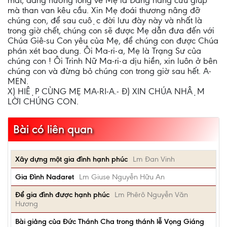
mắt, đang hướng lòng về Mẹ là Đấng hằng cứu giúp
mà than van kêu cầu. Xin Mẹ đoái thương nâng đỡ
chúng con, để sau cuộc đời lưu đày này và nhất là
trong giờ chết, chúng con sẽ được Mẹ dẫn đưa đến với
Chúa Giê-su Con yêu của Mẹ, để chúng con được Chúa
phán xét bao dung. Ôi Ma-ri-a, Mẹ là Trạng Sư của
chúng con ! Ôi Trinh Nữ Ma-ri-a dịu hiền, xin luôn ở bên
chúng con và đừng bỏ chúng con trong giờ sau hết. A-
MEN.
X) HIỆP CÙNG MẸ MA-RI-A.- Đ) XIN CHÚA NHẬM
LỜI CHÚNG CON.
Bài có liên quan
Xây dựng một gia đình hạnh phúc
Lm Đan Vinh
Gia Đình Nadaret
Lm Giuse Nguyễn Hữu An
Để gia đình được hạnh phúc
Lm Phêrô Nguyễn Văn
Hương
Bài giảng của Đức Thánh Cha trong thánh lễ Vọng Giáng