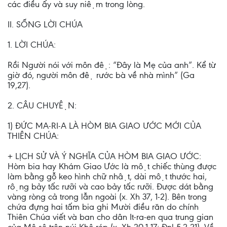
các điều ấy và suy niệm trong lòng.
II. SỐNG LỜI CHÚA
1. LỜI CHÚA:
Rồi Người nói với môn đệ: “Đây là Mẹ của anh”. Kể từ
giờ đó, người môn đệ rước bà về nhà mình” (Ga
19,27).
2. CÂU CHUYỆN:
1) ĐỨC MA-RI-A LÀ HÒM BIA GIAO ƯỚC MỚI CỦA
THIÊN CHÚA:
+ LỊCH SỬ VÀ Ý NGHĨA CỦA HÒM BIA GIAO ƯỚC:
Hòm bia hay Khám Giao Ước là một chiếc thùng được
làm bằng gỗ keo hình chữ nhật, dài một thước hai,
rộng bảy tấc rưỡi và cao bảy tấc rưỡi. Được dát bằng
vàng ròng cả trong lẫn ngoài (x. Xh 37, 1-2). Bên trong
chứa đựng hai tấm bia ghi Mười điều răn do chính
Thiên Chúa viết và ban cho dân It-ra-en qua trung gian