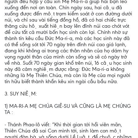
người đều hợp ý cầu xin Mẹ Ma-ri-a giúp hai bạn leo
xuống đến nơi an toàn. Chín ngày sau, hai cậu đã
xuống được đến một trạm kiểm soát ở con đường dưới
núi, và chỉ sau vài tiếng đồng hồ, đã có hai chiếc trực
thăng cứu hộ xuất hiện bay lên đỉnh núi cao chót vót
để cứu tất cả mười bốn học sinh còn lại. Chính nhờ sự
thành tín kêu cầu Đức Ma-ri-a, mà các học sinh này đã
có thể sống sót tới 70 ngày trên đỉnh núi cao giá lạnh,
đang khi không ai trong các thân nhân của họ dám hy
vọng người thân của mình còn sống và sẽ có ngày trở
về nhà. Suốt 70 ngày gian khổ trên núi, 16 cậu học sinh
này đã cảm nghiệm được rằng: Đức Ma-ri-a không
những là Mẹ Thiên Chúa, mà còn là Mẹ của mọi người
tín hữu biết thành khẩn kêu xin ngài cầu bầu nữa.
3. SUY NIỆM:
1) MA-RI-A MẸ CHÚA GIÊ-SU VÀ CŨNG LÀ MẸ CHÚNG
TA :
- Thánh Phao-lô viết: “Khi thời gian tới hồi viên mãn,
Thiên Chúa đã sai Con mình tới, sinh làm con một
người đàn bà, và sống dưới Lề Luật, để chuộc những