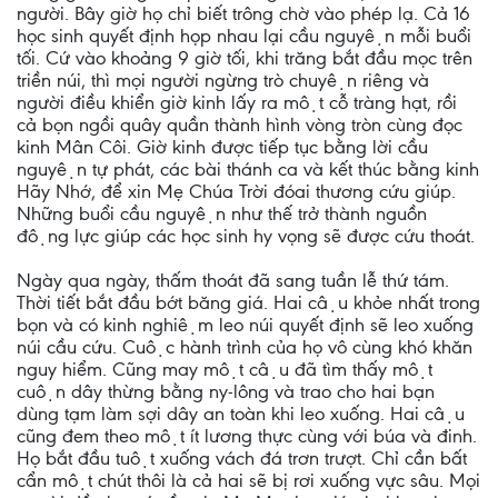
người. Bây giờ họ chỉ biết trông chờ vào phép lạ. Cả 16
học sinh quyết định họp nhau lại cầu nguyện mỗi buổi
tối. Cứ vào khoảng 9 giờ tối, khi trăng bắt đầu mọc trên
triền núi, thì mọi người ngừng trò chuyện riêng và
người điều khiển giờ kinh lấy ra một cỗ tràng hạt, rồi
cả bọn ngồi quây quần thành hình vòng tròn cùng đọc
kinh Mân Côi. Giờ kinh được tiếp tục bằng lời cầu
nguyện tự phát, các bài thánh ca và kết thúc bằng kinh
Hãy Nhớ, để xin Mẹ Chúa Trời đóai thương cứu giúp.
Những buổi cầu nguyện như thế trở thành nguồn
động lực giúp các học sinh hy vọng sẽ được cứu thoát.
Ngày qua ngày, thấm thoát đã sang tuần lễ thứ tám.
Thời tiết bắt đầu bớt băng giá. Hai cậu khỏe nhất trong
bọn và có kinh nghiệm leo núi quyết định sẽ leo xuống
núi cầu cứu. Cuộc hành trình của họ vô cùng khó khăn
nguy hiểm. Cũng may một cậu đã tìm thấy một
cuộn dây thừng bằng ny-lông và trao cho hai bạn
dùng tạm làm sợi dây an toàn khi leo xuống. Hai cậu
cũng đem theo một ít lương thực cùng với búa và đinh.
Họ bắt đầu tuột xuống vách đá trơn trượt. Chỉ cần bất
cẩn một chút thôi là cả hai sẽ bị rơi xuống vực sâu. Mọi