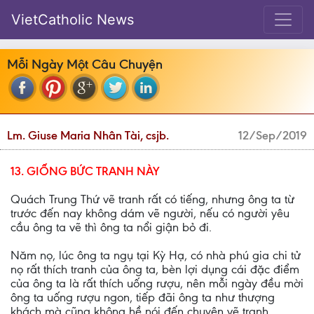
VietCatholic News
Mỗi Ngày Một Câu Chuyện
Lm. Giuse Maria Nhân Tài, csjb.
12/Sep/2019
13. GIỐNG BỨC TRANH NÀY
Quách Trung Thứ vẽ tranh rất có tiếng, nhưng ông ta từ
trước đến nay không dám vẽ người, nếu có người yêu
cầu ông ta vẽ thì ông ta nổi giận bỏ đi.
Năm nọ, lúc ông ta ngụ tại Kỳ Hạ, có nhà phú gia chi tử
nọ rất thích tranh của ông ta, bèn lợi dụng cái đặc điểm
của ông ta là rất thích uống rượu, nên mỗi ngày đều mời
ông ta uống rượu ngon, tiếp đãi ông ta như thượng
khách mà cũng không hề nói đến chuyện vẽ tranh.