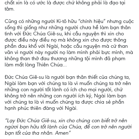
chất xin là có ước là được chứ không phải là đạo tại
tâm.
Cũng có những người Ki-tô hữu “chính hiệu” nhưng cuộc
sống thì giống như những người chưa hề làm bạn thân
tình với Đức Chúa Giê-su, khi cầu nguyện thì xin cho
được điều này điều nọ mà không xin cho được thông
phần đau khổ với Ngài, hoặc cầu nguyện mà cứ than
vãn vì người này người nọ làm mình phải bực mình, mà
không than thở đau thương những tội mình đã phạm
làm mất lòng Thiên Chúa…
Đức Chúa Giê-su là người bạn thân thiết của chúng ta,
Ngài làm bạn với chúng ta là vì muốn chúng ta trở nên
những con người tốt lành có ích cho mọi người, chứ
không trở nên những con người ích kỷ, Ngài làm bạn
với chúng ta là vì muốn chúng ta được chia sẻ phần
hạnh phúc thiên đàng với Ngài.
“Lạy Đức Chúa Giê-su, xin cho chúng con biết trở nên
ngừơi bạn hữu tốt lành của Chúa, để con trở nên người
bạn tốt của tha nhân. Amen”