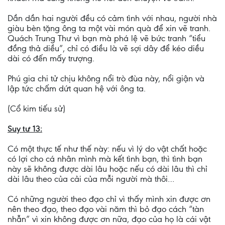
Dần dần hai người đều có cảm tình với nhau, người nhà
giàu bèn tặng ông ta một vài món quà để xin vẽ tranh.
Quách Trung Thư vì bạn mà phá lệ vẽ bức tranh “tiểu
đồng thả diều”, chỉ có điều là vẽ sợi dây để kéo diều
dài có đến mấy trượng.
Phú gia chi tử chịu không nổi trò đùa này, nổi giận và
lập tức chấm dứt quan hệ với ông ta.
(Cổ kim tiếu sử)
Suy tư 13:
Có một thực tế như thế này: nếu vì lý do vật chất hoặc
có lợi cho cá nhân mình mà kết tình bạn, thì tình bạn
này sẽ không được dài lâu hoặc nếu có dài lâu thì chỉ
dài lâu theo của cải của mỗi người mà thôi…
Có những người theo đạo chỉ vì thấy mình xin được ơn
nên theo đạo, theo đạo vài năm thì bỏ đạo cách “tàn
nhẫn” vì xin không được ơn nữa, đạo của họ là cái vật