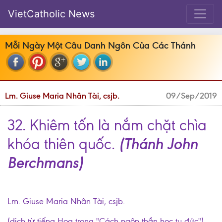
VietCatholic News
Mỗi Ngày Một Câu Danh Ngôn Của Các Thánh
Lm. Giuse Maria Nhân Tài, csjb.
09/Sep/2019
32. Khiêm tốn là nắm chặt chìa
(Thánh John
khóa thiên quốc.
Berchmans)
Lm. Giuse Maria Nhân Tài, csjb.
(dịch từ tiếng Hoa trong "Cách ngôn thần học tu đức")