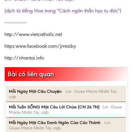
(dịch từ tiếng Hoa trong "Cách ngôn thần học tu đức")
---------------
http://www.vietcatholic.net
https:www.facebook.com/jmtaiby
http://nhantai.info
Bài có liên quan
Mỗi Ngày Một Câu Chuyện
Lm. Giuse Maria Nhân Tài,
csjb.
Mỗi Tuần SỐNG Một Câu Lời Chúa (CN 24 TN)
Lm. Giuse
Maria Nhân Tài, csjb.
Mỗi Ngày Một Câu Danh Ngôn Của Các Thánh
Lm.
Giuse Maria Nhân Tài, csjb.