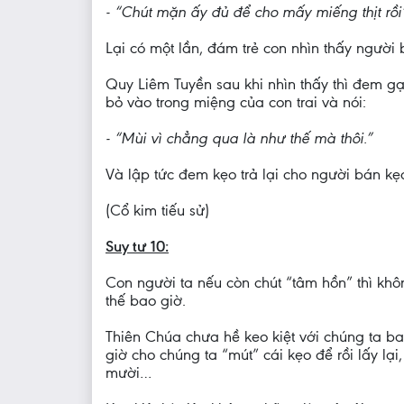
- “Chút mặn ấy đủ để cho mấy miếng thịt rồi
Lại có một lần, đám trẻ con nhìn thấy người
Quy Liêm Tuyền sau khi nhìn thấy thì đem gạ
bỏ vào trong miệng của con trai và nói:
- “Mùi vì chẳng qua là như thế mà thôi.”
Và lập tức đem kẹo trả lại cho người bán kẹo 
(Cổ kim tiếu sử)
Suy tư 10:
Con người ta nếu còn chút “tâm hồn” thì khôn
thế bao giờ.
Thiên Chúa chưa hề keo kiệt với chúng ta b
giờ cho chúng ta “mút” cái kẹo để rồi lấy l
mười…