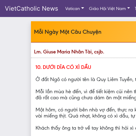
VietCatholic News
Vatican
Giáo Hội Việt Nam
Mỗi Ngày Một Câu Chuyện
Lm. Giuse Maria Nhân Tài, csjb.
10. DƯỚI DĨA CÓ XÌ DẦU
Ở đất Ngô có người tên là Quy Liêm Tuyền, tr
Mỗi lần mùa hè đến, vì để tiết kiệm củi nên
đã rất cao mà cũng chưa dám ăn một miếng 
Một hôm, có người bên nhà vợ đến, thực ra k
vài miếng thịt. Quá nhạt, không có xì dầu, t
Khách thấy ông ta trở về tay không thì hỏi x