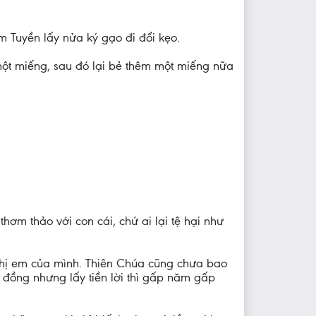
m Tuyền lấy nửa ký gạo đi đổi kẹo.
 một miếng, sau đó lại bẻ thêm một miếng nữa
thơm thảo với con cái, chứ ai lại tệ hại như
 chị em của mình. Thiên Chúa cũng chưa bao
 đồng nhưng lấy tiền lời thì gấp năm gấp