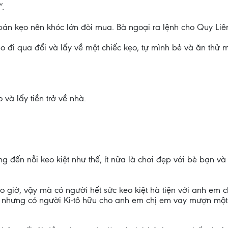
”.
 bán kẹo nên khóc lớn đòi mua. Bà ngoại ra lệnh cho Quy Liê
o đi qua đổi và lấy về một chiếc kẹo, tự mình bẻ và ăn thử
và lấy tiền trở về nhà.
g đến nỗi keo kiệt như thế, ít nữa là chơi đẹp với bè bạn và 
ao giờ, vậy mà có người hết sức keo kiệt hà tiện với anh em
ại, nhưng có người Ki-tô hữu cho anh em chị em vay mượn một