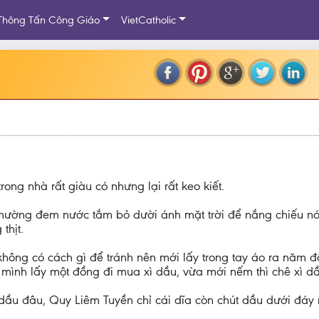
Thông Tấn Công Giáo
VietCatholic
ong nhà rất giàu có nhưng lại rất keo kiết.
 thường đem nước tắm bỏ dười ánh mặt trời để nắng chiếu nó
thịt.
hông có cách gì để tránh nên mới lấy trong tay áo ra năm đ
ự mình lấy một đồng đi mua xì dầu, vừa mới nếm thì chê xì dầ
ì dầu đâu, Quy Liêm Tuyền chỉ cái dĩa còn chút dầu dưới đáy 