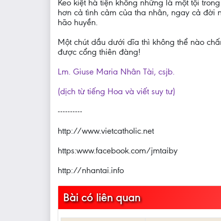
Keo kiệt hà tiện không những là một tội tron
hơn cả tình cảm của tha nhân, ngay cả đời 
hão huyền.
Một chút dầu dưới dĩa thì không thể nào chấm
được cổng thiên đàng!
Lm. Giuse Maria Nhân Tài, csjb.
(dịch từ tiếng Hoa và viết suy tư)
----------
http://www.vietcatholic.net
https:www.facebook.com/jmtaiby
http://nhantai.info
Bài có liên quan