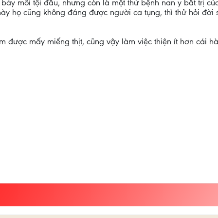
g bảy mối tội đầu, nhưng còn là một thứ bệnh nan y bất trị củ
này họ cũng không đáng được người ca tụng, thì thử hỏi đời
 được mấy miếng thịt, cũng vậy làm việc thiện ít hơn cái hà t