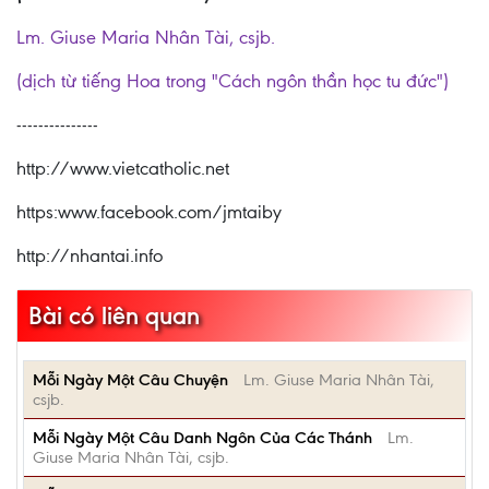
Lm. Giuse Maria Nhân Tài, csjb.
(dịch từ tiếng Hoa trong "Cách ngôn thần học tu đức")
---------------
http://www.vietcatholic.net
https:www.facebook.com/jmtaiby
http://nhantai.info
Bài có liên quan
Mỗi Ngày Một Câu Chuyện
Lm. Giuse Maria Nhân Tài,
csjb.
Mỗi Ngày Một Câu Danh Ngôn Của Các Thánh
Lm.
Giuse Maria Nhân Tài, csjb.