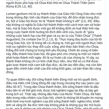
người được phù hợp với Chúa Kitô nhờ ơn Chúa Thánh Thần (xem
Rôma
8:29; LG, 40).
Lumen gentium mô tả sự thánh thiện của Giáo Hội Công Giáo như một
trong những đặc tính cấu thành của Giáo hội, để đón nhận trong đức
tin, bởi vì Giáo hội được tin là “thánh thiện không tì vết” (LG, 39): điều
này không có nghĩa là Giáo hội thánh thiện một cách trọn vẹn và hoàn
hảo, mà là Giáo hội được mời gọi để khẳng định ơn huệ thần linh này
trong cuộc hành trình hướng tới đích đến vĩnh cửu, bước đi “giữa
những cuộc bách hại của thế gian và sự an ủi của Thiên Chúa” (Thánh
Augustinô, De civitate Dei 51,2; LG, 8). Thực trạng đau buồn của tội lỗi
trong Giáo hội, tức là trong tất cả chúng ta, mời gọi mỗi người thực hiện
một sự nghiêm túc thay đổi cuộc sống, phó thác bản thân cho Chúa,
Đấng đổi mới chúng ta trong tình yêu thương. Chính ân sủng vô biên
này, điều thánh hóa Giáo hội, đã giao phó cho chúng ta một sứ mệnh
phải hoàn thành mỗi ngày: đó là sự hoán cải của chúng ta. Vì vậy, sự
thánh thiện không chỉ có tính chất thực tiễn, như thể nó có thể được
giản lược thành một cam kết đạo đức, dù lớn lao đến đâu, mà còn liên
quan đến chính bản chất của đời sống Kitô giáo, cả bản thân lẫn cộng
đồng.
Từ quan điểm này, đời sống thánh hiến đóng một vai trò quyết định,
điều mà Hiến chế Công đồng đề cập trong chương thứ sáu (xem các
điều 43-47). Trong dân Chúa thánh thiện, đời sống thánh hiến là dấu
hiệu tiên tri về thế giới mới, được trải nghiệm ngay tại đây và bây giờ
trong lịch sử. Thật vậy, những dấu hiệu của Nước Thiên Chúa, đã hiện
diện trong mầu nhiệm của Giáo hội, chính là những lời khuyên tin mừng
định hình mọi kinh nghiệm của đời sống thánh hiến: nghèo khó, khiết
tịnh và vâng lời. Ba đức tính này không phải là những quy tắc trói buộc
tự do, mà là những ơn giải phóng của Chúa Thánh Thần, nhờ đó một số