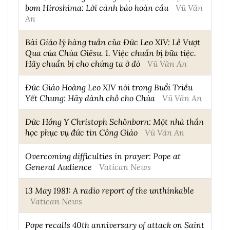
bom Hiroshima: Lời cảnh báo hoàn cầu
Vũ Văn
An
Bài Giáo lý hàng tuần của Đức Leo XIV: Lễ Vượt
Qua của Chúa Giêsu. 1. Việc chuẩn bị bữa tiệc.
Hãy chuẩn bị cho chúng ta ở đó
Vũ Văn An
Đức Giáo Hoàng Leo XIV nói trong Buổi Triều
Yết Chung: Hãy dành chỗ cho Chúa
Vũ Văn An
Đức Hồng Y Christoph Schönborn: Một nhà thần
học phục vụ đức tin Công Giáo
Vũ Văn An
Overcoming difficulties in prayer: Pope at
General Audience
Vatican News
13 May 1981: A radio report of the unthinkable
Vatican News
Pope recalls 40th anniversary of attack on Saint