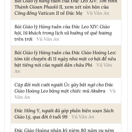
Bài Giáo lý hàng tuần của Đức Leo XIV: Tôn vinh
Thánh Gioan Phaolô II, xem xét văn bản của
Công đồng Vatican II về Đức Mẹ
Vũ Văn An
Bài Giáo lý Hàng tuần của Đức Leo XIV: Giáo
hội, lữ khách trong lịch sử hướng về quê hương
trên trời
Vũ Văn An
Bài Giáo lý Hàng tuần của Đức Giáo Hoàng Leo:
tóm tắt chuyến đi 11 ngày như một cơ hội để nêu
bật tiếng nói của người dân châu Phi
Vũ Văn
An
Cặp đôi mới cưới người Úc gây bất ngờ cho Đức
Giáo Hoàng Leo bằng một chiếc mũ Akubra
Vũ
Văn An
Đức Hồng Y, người đã góp phần biên soạn Sách
Giáo Lý, qua đời ở tuổi 99
Vũ Văn An
Đức Giáo Hoàng nhân kỷ niệm 80 năm vụ ném