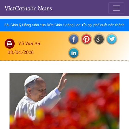
VietCatholic News
Bài Giáo lý Hàng tuần của Đức Giáo Hoàng Leo: Ơn gọi phổ quát nên thánh
Vũ Văn An
08/04/2026