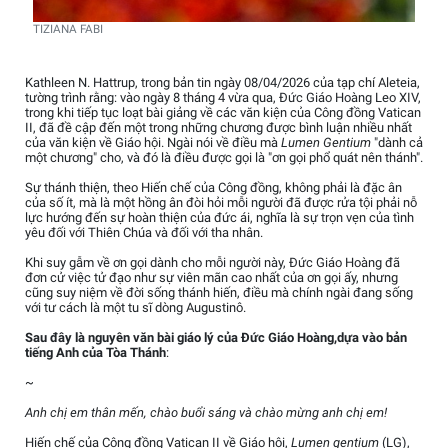
TIZIANA FABI
Kathleen N. Hattrup, trong bản tin ngày 08/04/2026 của tạp chí Aleteia,
tường trình rằng: vào ngày 8 tháng 4 vừa qua, Đức Giáo Hoàng Leo XIV,
trong khi tiếp tục loạt bài giảng về các văn kiện của Công đồng Vatican
II, đã đề cập đến một trong những chương được bình luận nhiều nhất
của văn kiện về Giáo hội. Ngài nói về điều mà
Lumen Gentium
"dành cả
một chương" cho, và đó là điều được gọi là "ơn gọi phổ quát nên thánh".
Sự thánh thiện, theo Hiến chế của Công đồng, không phải là đặc ân
của số ít, mà là một hồng ân đòi hỏi mỗi người đã được rửa tội phải nỗ
lực hướng đến sự hoàn thiện của đức ái, nghĩa là sự trọn vẹn của tình
yêu đối với Thiên Chúa và đối với tha nhân.
Khi suy gẫm về ơn gọi dành cho mỗi người này, Đức Giáo Hoàng đã
đơn cử việc tử đạo như sự viên mãn cao nhất của ơn gọi ấy, nhưng
cũng suy niệm về đời sống thánh hiến, điều mà chính ngài đang sống
với tư cách là một tu sĩ dòng Augustinô.
Sau đây là nguyên văn bài giáo lý của Đức Giáo Hoàng,dựa vào bản
tiếng Anh của Tòa Thánh
:
~
Anh chị em thân mến, chào buổi sáng và chào mừng anh chị em!
Hiến chế của Công đồng Vatican II về Giáo hội,
Lumen gentium
(LG),