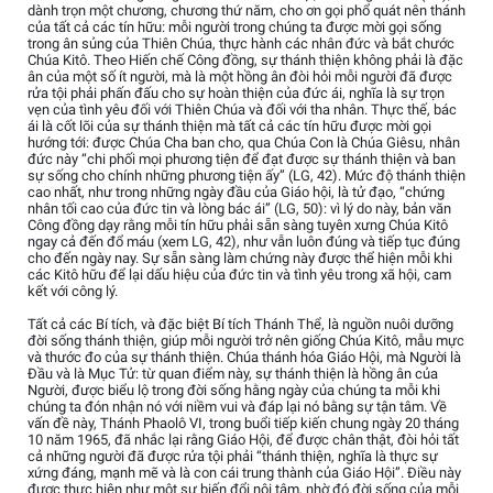
dành trọn một chương, chương thứ năm, cho ơn gọi phổ quát nên thánh
của tất cả các tín hữu: mỗi người trong chúng ta được mời gọi sống
trong ân sủng của Thiên Chúa, thực hành các nhân đức và bắt chước
Chúa Kitô. Theo Hiến chế Công đồng, sự thánh thiện không phải là đặc
ân của một số ít người, mà là một hồng ân đòi hỏi mỗi người đã được
rửa tội phải phấn đấu cho sự hoàn thiện của đức ái, nghĩa là sự trọn
vẹn của tình yêu đối với Thiên Chúa và đối với tha nhân. Thực thế, bác
ái là cốt lõi của sự thánh thiện mà tất cả các tín hữu được mời gọi
hướng tới: được Chúa Cha ban cho, qua Chúa Con là Chúa Giêsu, nhân
đức này “chi phối mọi phương tiện để đạt được sự thánh thiện và ban
sự sống cho chính những phương tiện ấy” (LG, 42). Mức độ thánh thiện
cao nhất, như trong những ngày đầu của Giáo hội, là tử đạo, “chứng
nhân tối cao của đức tin và lòng bác ái” (LG, 50): vì lý do này, bản văn
Công đồng dạy rằng mỗi tín hữu phải sẵn sàng tuyên xưng Chúa Kitô
ngay cả đến đổ máu (xem LG, 42), như vẫn luôn đúng và tiếp tục đúng
cho đến ngày nay. Sự sẵn sàng làm chứng này được thể hiện mỗi khi
các Kitô hữu để lại dấu hiệu của đức tin và tình yêu trong xã hội, cam
kết với công lý.
Tất cả các Bí tích, và đặc biệt Bí tích Thánh Thể, là nguồn nuôi dưỡng
đời sống thánh thiện, giúp mỗi người trở nên giống Chúa Kitô, mẫu mực
và thước đo của sự thánh thiện. Chúa thánh hóa Giáo Hội, mà Người là
Đầu và là Mục Tử: từ quan điểm này, sự thánh thiện là hồng ân của
Người, được biểu lộ trong đời sống hằng ngày của chúng ta mỗi khi
chúng ta đón nhận nó với niềm vui và đáp lại nó bằng sự tận tâm. Về
vấn đề này, Thánh Phaolô VI, trong buổi tiếp kiến chung ngày 20 tháng
10 năm 1965, đã nhắc lại rằng Giáo Hội, để được chân thật, đòi hỏi tất
cả những người đã được rửa tội phải “thánh thiện, nghĩa là thực sự
xứng đáng, mạnh mẽ và là con cái trung thành của Giáo Hội”. Điều này
được thực hiện như một sự biến đổi nội tâm, nhờ đó đời sống của mỗi