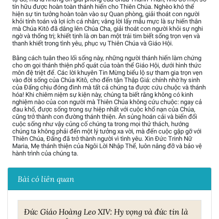
tín hữu được hoàn toàn thánh hiến cho Thiên Chúa. Nghèo khó thể
hiện sự tin tưởng hoàn toàn vào sự Quan phòng, giải thoát con người
khỏi tính toán và lợi ích cá nhân; vâng lời lấy mẫu mực là sự hiến thân
mà Chúa Kitô đã dâng lên Chúa Cha, giải thoát con người khỏi sự nghi
ngờ và thống trị; khiết tịnh là ơn ban một trái tim biết sống trọn vẹn và
thanh khiết trong tình yêu, phục vụ Thiên Chúa và Giáo Hội.
Bằng cách tuân theo lối sống này, những người thánh hiến làm chứng
cho ơn gọi thánh thiện phổ quát của toàn thể Giáo Hội, dưới hình thức
môn đệ triệt để. Các lời khuyên Tin Mừng biểu lộ sự tham gia trọn vẹn
vào đời sống của Chúa Kitô, cho đến tận Thập Giá: chính nhờ hy sinh
của Đấng chịu đóng đinh mà tất cả chúng ta được cứu chuộc và thánh
hóa! Khi chiêm niệm sự kiện này, chúng ta biết rằng không có kinh
nghiệm nào của con người mà Thiên Chúa không cứu chuộc: ngay cả
đau khổ, được sống trong sự hiệp nhất với cuộc khổ nạn của Chúa,
cũng trở thành con đường thánh thiện. Ân sủng hoán cải và biến đổi
cuộc sống như vậy củng cố chúng ta trong mọi thử thách, hướng
chúng ta không phải đến một lý tưởng xa vời, mà đến cuộc gặp gỡ với
Thiên Chúa, Đấng đã trở thành người vì tình yêu. Xin Đức Trinh Nữ
Maria, Mẹ thánh thiện của Ngôi Lời Nhập Thể, luôn nâng đỡ và bảo vệ
hành trình của chúng ta.
Bài có liên quan
Đức Giáo Hoàng Leo XIV: Hy vọng và đức tin là