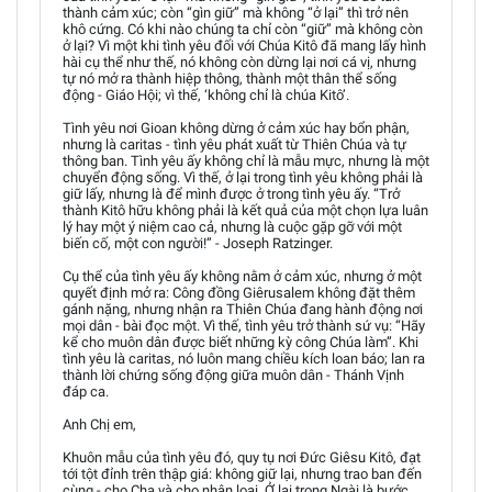
thành cảm xúc; còn “gìn giữ” mà không “ở lại” thì trở nên
khô cứng. Có khi nào chúng ta chỉ còn “giữ” mà không còn
ở lại? Vì một khi tình yêu đối với Chúa Kitô đã mang lấy hình
hài cụ thể như thế, nó không còn dừng lại nơi cá vị, nhưng
tự nó mở ra thành hiệp thông, thành một thân thể sống
động - Giáo Hội; vì thế, ‘không chỉ là chúa Kitô’.
Tình yêu nơi Gioan không dừng ở cảm xúc hay bổn phận,
nhưng là caritas - tình yêu phát xuất từ Thiên Chúa và tự
thông ban. Tình yêu ấy không chỉ là mẫu mực, nhưng là một
chuyển động sống. Vì thế, ở lại trong tình yêu không phải là
giữ lấy, nhưng là để mình được ở trong tình yêu ấy. “Trở
thành Kitô hữu không phải là kết quả của một chọn lựa luân
lý hay một ý niệm cao cả, nhưng là cuộc gặp gỡ với một
biến cố, một con người!” - Joseph Ratzinger.
Cụ thể của tình yêu ấy không nằm ở cảm xúc, nhưng ở một
quyết định mở ra: Công đồng Giêrusalem không đặt thêm
gánh nặng, nhưng nhận ra Thiên Chúa đang hành động nơi
mọi dân - bài đọc một. Vì thế, tình yêu trở thành sứ vụ: “Hãy
kể cho muôn dân được biết những kỳ công Chúa làm”. Khi
tình yêu là caritas, nó luôn mang chiều kích loan báo; lan ra
thành lời chứng sống động giữa muôn dân - Thánh Vịnh
đáp ca.
Anh Chị em,
Khuôn mẫu của tình yêu đó, quy tụ nơi Đức Giêsu Kitô, đạt
tới tột đỉnh trên thập giá: không giữ lại, nhưng trao ban đến
cùng - cho Cha và cho nhân loại. Ở lại trong Ngài là bước