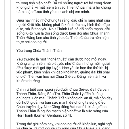
thương tình hiệp nhất. Đã có những người rời bỏ cộng đoàn
không phải vì mất niềm tin vào Thiên Chúa, mà vì họ không
cảm nhận được tình yêu nơi anh chị em mình.
Điều này nhắc nhở chúng ta rằng: dấu chỉ rõ ràng nhất của
người Ki-tô hữu không phải là kiến thức hay hình thức đạo
đức, mà là tình yêu. Như Thánh I-rê-nê đã nhấn mạnh, đời
sống Ki-tô hữu là đời sống được biến đổi nhờ Chúa Thánh
Thần, Đấng làm cho tình yêu của Thiên Chúa trở nên hiện
thực nơi con người.
Yêu trong Chúa Thánh Thần
Yêu thương là một “nghệ thuật” cần được học mỗi ngày.
Không ai tự nhiên mà biết yêu như Chúa, nhưng mỗi người
đều được mời gọi tập luyện. Học yêu là học tha thứ khi bị
xúc phạm, kiên nhẫn khi gặp khó khăn, quảng đại khi phải
cho đi. Tiên vàn học nơi Chúa Giê-su, Đấng hiền lành và
khiêm nhường.
Chính vì biết con người yếu đuối, Chúa Giê-su đã hứa ban
Thánh Thần, Đấng Bảo Trợ, Thần Chân Lý đến ở cùng
chúng ta luôn mãi. Thánh Thần không chỉ an ủi, mà còn dạy
dỗ, hướng dẫn và ban sức mạnh để chúng ta sống điều
Chúa truyền dạy. Như Công đồng Vaticanô II khẳng định:
Thánh Thần là nguồn mạch hiệp nhất và là sức sống của
Hội Thánh (Lumen Gentium, số 4).
Trong thế giới hôm nay, khi con người dễ khép kín, nghi ngờ
và chia rẽ, lời mời gọi yêu thương của Chúa Giê-su lại càng