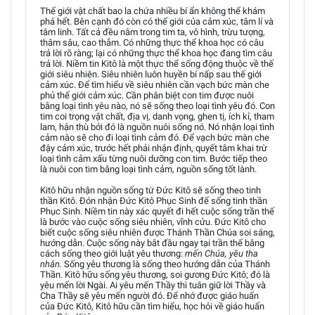
Thế giới vật chất bao la chứa nhiều bí ẩn không thể khám
phá hết. Bên cạnh đó còn có thế giới của cảm xúc, tâm lí và
tâm linh. Tất cả đều nằm trong tim ta, vô hình, trừu tượng,
thâm sâu, cao thẳm. Có những thực thể khoa học có câu
trả lời rõ ràng; lại có những thực thể khoa học đang tìm câu
trả lời. Niềm tin Kitô là một thực thể sống động thuộc về thế
giới siêu nhiên. Siêu nhiên luôn huyền bí nấp sau thế giới
cảm xúc. Để tìm hiểu về siêu nhiên cần vạch bức màn che
phủ thế giới cảm xúc. Cần phân biệt con tim được nuôi
bằng loại tình yêu nào, nó sẽ sống theo loại tình yêu đó. Con
tim coi trọng vật chất, địa vị, danh vọng, ghen tị, ích kỉ, tham
lam, hận thù bởi đó là nguồn nuôi sống nó. Nó nhận loại tình
cảm nào sẽ cho đi loại tình cảm đó. Để vạch bức màn che
đậy cảm xúc, trước hết phải nhận định, quyết tâm khai trừ
loại tình cảm xấu từng nuôi dưỡng con tim. Bước tiếp theo
là nuôi con tim bằng loại tình cảm, nguồn sống tốt lành.
Kitô hữu nhận nguồn sống từ Đức Kitô sẽ sống theo tinh
thần Kitô. Đón nhận Đức Kitô Phục Sinh để sống tinh thần
Phục Sinh. Niềm tin này xác quyết đi hết cuộc sống trần thế
là bước vào cuộc sống siêu nhiên, vĩnh cửu. Đức Kitô cho
biết cuộc sống siêu nhiên được Thánh Thần Chúa soi sáng,
hướng dẫn. Cuộc sống này bắt đầu ngay tại trần thế bằng
cách sống theo giới luật yêu thương:
mến Chúa, yêu tha
nhân.
Sống yêu thương là sống theo hướng dẫn của Thánh
Thần. Kitô hữu sống yêu thương, soi gương Đức Kitô; đó là
yêu mến lời Ngài. Ai yêu mến Thầy thì tuân giữ lời Thầy và
Cha Thầy sẽ yêu mến người đó. Để nhớ được giáo huấn
của Đức Kitô, Kitô hữu cần tìm hiểu, học hỏi về giáo huấn