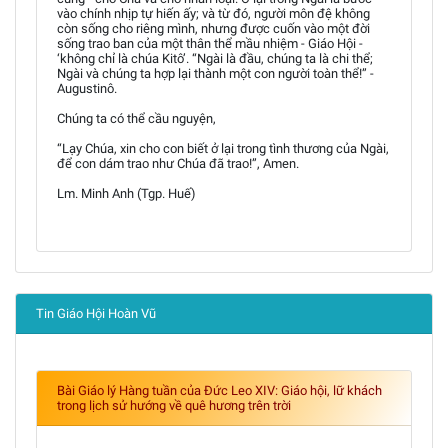
vào chính nhịp tự hiến ấy; và từ đó, người môn đệ không
còn sống cho riêng mình, nhưng được cuốn vào một đời
sống trao ban của một thân thể mầu nhiệm - Giáo Hội -
‘không chỉ là chúa Kitô’. “Ngài là đầu, chúng ta là chi thể;
Ngài và chúng ta hợp lại thành một con người toàn thể!” -
Augustinô.
Chúng ta có thể cầu nguyện,
“Lạy Chúa, xin cho con biết ở lại trong tình thương của Ngài,
để con dám trao như Chúa đã trao!”, Amen.
Lm. Minh Anh (Tgp. Huế)
Tin Giáo Hội Hoàn Vũ
Bài Giáo lý Hàng tuần của Đức Leo XIV: Giáo hội, lữ khách
trong lịch sử hướng về quê hương trên trời