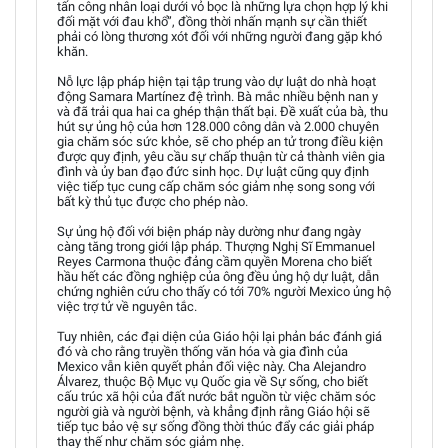
tấn công nhân loại dưới vỏ bọc là những lựa chọn hợp lý khi
đối mặt với đau khổ”, đồng thời nhấn mạnh sự cần thiết
phải có lòng thương xót đối với những người đang gặp khó
khăn.
Nỗ lực lập pháp hiện tại tập trung vào dự luật do nhà hoạt
động Samara Martínez đệ trình. Bà mắc nhiều bệnh nan y
và đã trải qua hai ca ghép thận thất bại. Đề xuất của bà, thu
hút sự ủng hộ của hơn 128.000 công dân và 2.000 chuyên
gia chăm sóc sức khỏe, sẽ cho phép an tử trong điều kiện
được quy định, yêu cầu sự chấp thuận từ cả thành viên gia
đình và ủy ban đạo đức sinh học. Dự luật cũng quy định
việc tiếp tục cung cấp chăm sóc giảm nhẹ song song với
bất kỳ thủ tục được cho phép nào.
Sự ủng hộ đối với biện pháp này dường như đang ngày
càng tăng trong giới lập pháp. Thượng Nghị Sĩ Emmanuel
Reyes Carmona thuộc đảng cầm quyền Morena cho biết
hầu hết các đồng nghiệp của ông đều ủng hộ dự luật, dẫn
chứng nghiên cứu cho thấy có tới 70% người Mexico ủng hộ
việc trợ tử về nguyên tắc.
Tuy nhiên, các đại diện của Giáo hội lại phản bác đánh giá
đó và cho rằng truyền thống văn hóa và gia đình của
Mexico vẫn kiên quyết phản đối việc này. Cha Alejandro
Álvarez, thuộc Bộ Mục vụ Quốc gia về Sự sống, cho biết
cấu trúc xã hội của đất nước bắt nguồn từ việc chăm sóc
người già và người bệnh, và khẳng định rằng Giáo hội sẽ
tiếp tục bảo vệ sự sống đồng thời thúc đẩy các giải pháp
thay thế như chăm sóc giảm nhẹ.