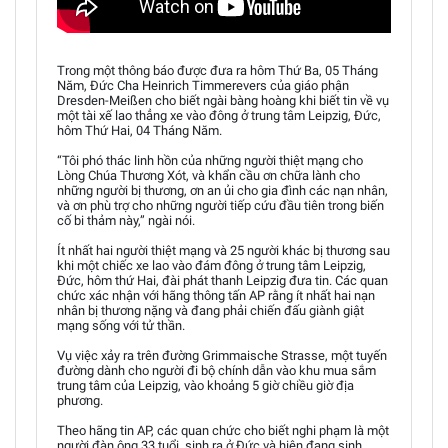
Trong một thông báo được đưa ra hôm Thứ Ba, 05 Tháng
Năm, Đức Cha Heinrich Timmerevers của giáo phận
Dresden-Meißen cho biết ngài bàng hoàng khi biết tin về vụ
một tài xế lao thẳng xe vào đông ở trung tâm Leipzig, Đức,
hôm Thứ Hai, 04 Tháng Năm.
“Tôi phó thác linh hồn của những người thiệt mạng cho
Lòng Chúa Thương Xót, và khẩn cầu ơn chữa lành cho
những người bị thương, ơn an ủi cho gia đình các nạn nhân,
và ơn phù trợ cho những người tiếp cứu đầu tiên trong biến
cố bi thảm này,” ngài nói.
Ít nhất hai người thiệt mạng và 25 người khác bị thương sau
khi một chiếc xe lao vào đám đông ở trung tâm Leipzig,
Đức, hôm thứ Hai, đài phát thanh Leipzig đưa tin. Các quan
chức xác nhận với hãng thông tấn AP rằng ít nhất hai nạn
nhân bị thương nặng và đang phải chiến đấu giành giật
mạng sống với tử thần.
Vụ việc xảy ra trên đường Grimmaische Strasse, một tuyến
đường dành cho người đi bộ chính dẫn vào khu mua sắm
trung tâm của Leipzig, vào khoảng 5 giờ chiều giờ địa
phương.
Theo hãng tin AP, các quan chức cho biết nghi phạm là một
người đàn ông 33 tuổi, sinh ra ở Đức và hiện đang sinh