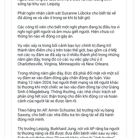
sống tại khu vực Leipzig.
Phát ngôn nhân cảnh sát Susanne Lübcke cho biết tài xế
đã dừng xe và vẫn ở trong xe khi bị bắt giữ.
Các công tố viên cho biết một nghi phạm đang bị điều tra vì
nghi ngờ giết người và âm mưu giết người. Hiện chưa có
thông tin nào về động cơ gây án.
Vụ việc xảy ra trong bối cảnh bạo lực chính trị đang trở
thành tâm điểm chú ý trên toàn thế giới, bao gồm cả ở Mỹ,
nơi các vụ đâm xe đã xảy ra ở nhiều thành phố trong những
năm gần đây, trong đó có các vụ việc gây chú ý ở
Charlottesville, Virginia, Minneapolis và New Orleans.
Trong những năm gần đây, Đức đã phải đối mặt với một số
vụ đâm xe vào đám đông gây chấn động dư luận. Vào
tháng 12 năm 2024, hai người thiệt mạng và 68 người khác
bị thương khi một chiếc xe lao vào đám đông tại chợ Giáng
Sinh ở Magdeburg. Thông thường, các nhà chức trách sẽ
phản ứng hết sức thận trọng cho đến khi động cơ và hoàn
cảnh của người lái xe được làm rõ.
Theo hãng tin AP, Armin Schuster, bộ trưởng nội vụ bang
Saxony, cho biết các nhà điều tra tin rằng tài xế đã hành
động một mình.
Thị trưởng Leipzig, Burkhard Jung, nói với AP rằng ba người
bị thương nặng và đã được đưa đến bệnh viện sau vụ việc.
Schuh nói thêm rằng 20 người khác cũng bị “ảnh hưởng”