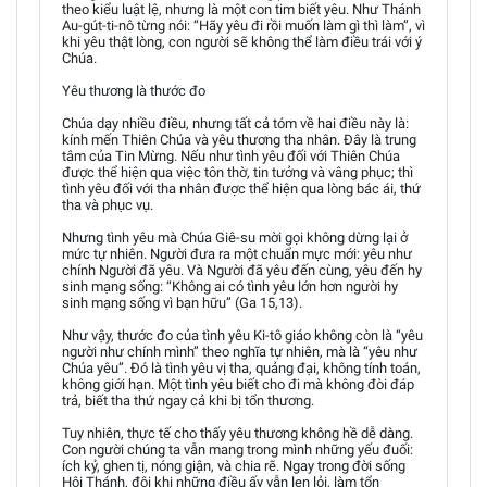
theo kiểu luật lệ, nhưng là một con tim biết yêu. Như Thánh
Au-gút-ti-nô từng nói: “Hãy yêu đi rồi muốn làm gì thì làm”, vì
khi yêu thật lòng, con người sẽ không thể làm điều trái với ý
Chúa.
Yêu thương là thước đo
Chúa dạy nhiều điều, nhưng tất cả tóm về hai điều này là:
kính mến Thiên Chúa và yêu thương tha nhân. Đây là trung
tâm của Tin Mừng. Nếu như tình yêu đối với Thiên Chúa
được thể hiện qua việc tôn thờ, tin tưởng và vâng phục; thì
tình yêu đối với tha nhân được thể hiện qua lòng bác ái, thứ
tha và phục vụ.
Nhưng tình yêu mà Chúa Giê-su mời gọi không dừng lại ở
mức tự nhiên. Người đưa ra một chuẩn mực mới: yêu như
chính Người đã yêu. Và Người đã yêu đến cùng, yêu đến hy
sinh mạng sống: “Không ai có tình yêu lớn hơn người hy
sinh mạng sống vì bạn hữu” (Ga 15,13).
Như vậy, thước đo của tình yêu Ki-tô giáo không còn là “yêu
người như chính mình” theo nghĩa tự nhiên, mà là “yêu như
Chúa yêu”. Đó là tình yêu vị tha, quảng đại, không tính toán,
không giới hạn. Một tình yêu biết cho đi mà không đòi đáp
trả, biết tha thứ ngay cả khi bị tổn thương.
Tuy nhiên, thực tế cho thấy yêu thương không hề dễ dàng.
Con người chúng ta vẫn mang trong mình những yếu đuối:
ích kỷ, ghen tị, nóng giận, và chia rẽ. Ngay trong đời sống
Hội Thánh, đôi khi những điều ấy vẫn len lỏi, làm tổn