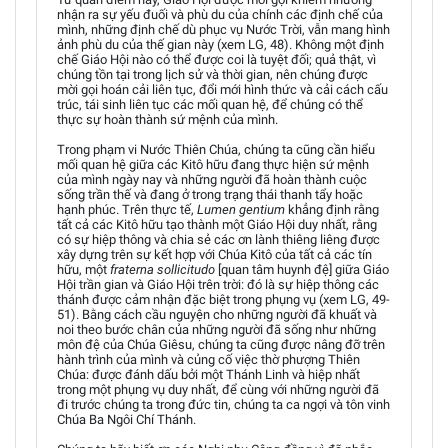
nhận ra sự yếu đuối và phù du của chính các định chế của
mình, những định chế dù phục vụ Nước Trời, vẫn mang hình
ảnh phù du của thế gian này (xem LG, 48). Không một định
chế Giáo Hội nào có thể được coi là tuyệt đối; quả thật, vì
chúng tồn tại trong lịch sử và thời gian, nên chúng được
mời gọi hoán cải liên tục, đổi mới hình thức và cải cách cấu
trúc, tái sinh liên tục các mối quan hệ, để chúng có thể
thực sự hoàn thành sứ mệnh của mình.
Trong phạm vi Nước Thiên Chúa, chúng ta cũng cần hiểu
mối quan hệ giữa các Kitô hữu đang thực hiện sứ mệnh
của mình ngày nay và những người đã hoàn thành cuộc
sống trần thế và đang ở trong trạng thái thanh tẩy hoặc
hạnh phúc. Trên thực tế,
Lumen gentium
khẳng định rằng
tất cả các Kitô hữu tạo thành một Giáo Hội duy nhất, rằng
có sự hiệp thông và chia sẻ các ơn lành thiêng liêng được
xây dựng trên sự kết hợp với Chúa Kitô của tất cả các tín
hữu, một
fraterna sollicitudo
[quan tâm huynh đệ] giữa Giáo
Hội trần gian và Giáo Hội trên trời: đó là sự hiệp thông các
thánh được cảm nhận đặc biệt trong phụng vụ (xem LG, 49-
51). Bằng cách cầu nguyện cho những người đã khuất và
noi theo bước chân của những người đã sống như những
môn đệ của Chúa Giêsu, chúng ta cũng được nâng đỡ trên
hành trình của mình và củng cố việc thờ phượng Thiên
Chúa: được đánh dấu bởi một Thánh Linh và hiệp nhất
trong một phụng vụ duy nhất, để cùng với những người đã
đi trước chúng ta trong đức tin, chúng ta ca ngợi và tôn vinh
Chúa Ba Ngôi Chí Thánh.