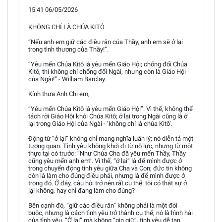
15:41 06/05/2026
KHÔNG CHỈ LÀ CHÚA KITÔ
“Nếu anh em giữ các điều răn của Thầy, anh em sẽ ở lại
trong tình thương của Thầy!”.
“Yêu mến Chúa Kitô là yêu mến Giáo Hội; chống đối Chúa
Kitô, thì không chỉ chống đối Ngài, nhưng còn là Giáo Hội
của Ngài!” - William Barclay.
Kính thưa Anh Chị em,
“Yêu mến Chúa Kitô là yêu mến Giáo Hội”. Vì thế, không thể
tách rời Giáo Hội khỏi Chúa Kitô; ở lại trong Ngài cũng là ở
lại trong Giáo Hội của Ngài - ‘không chỉ là chúa Kitô’.
Động từ “ở lại” không chỉ mang nghĩa luân lý; nó diễn tả một
tương quan. Tình yêu không khởi đi từ nỗ lực, nhưng từ một
thực tại có trước: “Như Chúa Cha đã yêu mến Thầy, Thầy
cũng yêu mến anh em”. Vì thế, “ở lại” là để mình được ở
trong chuyển động tình yêu giữa Cha và Con; đức tin không
còn là làm cho đúng điều phải, nhưng là để mình được ở
trong đó. Ở đây, câu hỏi trở nên rất cụ thể: tôi có thật sự ở
lại không, hay chỉ đang làm cho đúng?
Bên cạnh đó, “giữ các điều răn” không phải là một đòi
buộc, nhưng là cách tình yêu trở thành cụ thể; nó là hình hài
của tình yêu. “Ở lại” mà không “gìn giữ”, tình yêu dễ tan