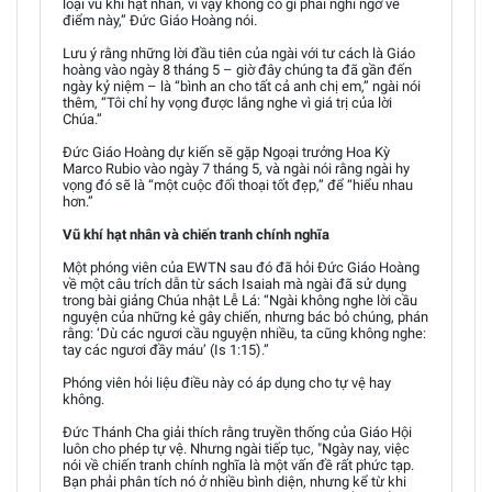
loại vũ khí hạt nhân, vì vậy không có gì phải nghi ngờ về
điểm này,” Đức Giáo Hoàng nói.
Lưu ý rằng những lời đầu tiên của ngài với tư cách là Giáo
hoàng vào ngày 8 tháng 5 – giờ đây chúng ta đã gần đến
ngày kỷ niệm – là “bình an cho tất cả anh chị em,” ngài nói
thêm, “Tôi chỉ hy vọng được lắng nghe vì giá trị của lời
Chúa.”
Đức Giáo Hoàng dự kiến sẽ gặp Ngoại trưởng Hoa Kỳ
Marco Rubio vào ngày 7 tháng 5, và ngài nói rằng ngài hy
vọng đó sẽ là “một cuộc đối thoại tốt đẹp,” để “hiểu nhau
hơn.”
Vũ khí hạt nhân và chiến tranh chính nghĩa
Một phóng viên của EWTN sau đó đã hỏi Đức Giáo Hoàng
về một câu trích dẫn từ sách Isaiah mà ngài đã sử dụng
trong bài giảng Chúa nhật Lễ Lá: “Ngài không nghe lời cầu
nguyện của những kẻ gây chiến, nhưng bác bỏ chúng, phán
rằng: ‘Dù các ngươi cầu nguyện nhiều, ta cũng không nghe:
tay các ngươi đầy máu’ (Is 1:15).”
Phóng viên hỏi liệu điều này có áp dụng cho tự vệ hay
không.
Đức Thánh Cha giải thích rằng truyền thống của Giáo Hội
luôn cho phép tự vệ. Nhưng ngài tiếp tục, "Ngày nay, việc
nói về chiến tranh chính nghĩa là một vấn đề rất phức tạp.
Bạn phải phân tích nó ở nhiều bình diện, nhưng kể từ khi