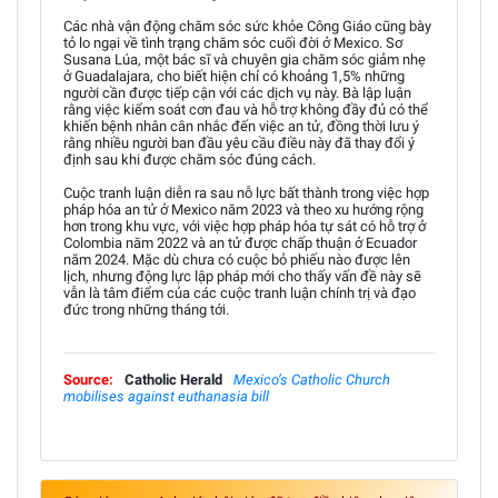
Các nhà vận động chăm sóc sức khỏe Công Giáo cũng bày
tỏ lo ngại về tình trạng chăm sóc cuối đời ở Mexico. Sơ
Susana Lúa, một bác sĩ và chuyên gia chăm sóc giảm nhẹ
ở Guadalajara, cho biết hiện chỉ có khoảng 1,5% những
người cần được tiếp cận với các dịch vụ này. Bà lập luận
rằng việc kiểm soát cơn đau và hỗ trợ không đầy đủ có thể
khiến bệnh nhân cân nhắc đến việc an tử, đồng thời lưu ý
rằng nhiều người ban đầu yêu cầu điều này đã thay đổi ý
định sau khi được chăm sóc đúng cách.
Cuộc tranh luận diễn ra sau nỗ lực bất thành trong việc hợp
pháp hóa an tử ở Mexico năm 2023 và theo xu hướng rộng
hơn trong khu vực, với việc hợp pháp hóa tự sát có hỗ trợ ở
Colombia năm 2022 và an tử được chấp thuận ở Ecuador
năm 2024. Mặc dù chưa có cuộc bỏ phiếu nào được lên
lịch, nhưng động lực lập pháp mới cho thấy vấn đề này sẽ
vẫn là tâm điểm của các cuộc tranh luận chính trị và đạo
đức trong những tháng tới.
Source:
Catholic Herald
Mexico’s Catholic Church
mobilises against euthanasia bill