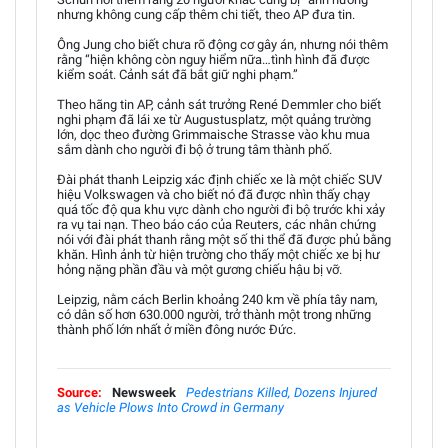
nhưng không cung cấp thêm chi tiết, theo AP đưa tin.
Ông Jung cho biết chưa rõ động cơ gây án, nhưng nói thêm
rằng “hiện không còn nguy hiểm nữa…tình hình đã được
kiểm soát. Cảnh sát đã bắt giữ nghi phạm.”
Theo hãng tin AP, cảnh sát trưởng René Demmler cho biết
nghi phạm đã lái xe từ Augustusplatz, một quảng trường
lớn, dọc theo đường Grimmaische Strasse vào khu mua
sắm dành cho người đi bộ ở trung tâm thành phố.
Đài phát thanh Leipzig xác định chiếc xe là một chiếc SUV
hiệu Volkswagen và cho biết nó đã được nhìn thấy chạy
quá tốc độ qua khu vực dành cho người đi bộ trước khi xảy
ra vụ tai nạn. Theo báo cáo của Reuters, các nhân chứng
nói với đài phát thanh rằng một số thi thể đã được phủ bằng
khăn. Hình ảnh từ hiện trường cho thấy một chiếc xe bị hư
hỏng nặng phần đầu và một gương chiếu hậu bị vỡ.
Leipzig, nằm cách Berlin khoảng 240 km về phía tây nam,
có dân số hơn 630.000 người, trở thành một trong những
thành phố lớn nhất ở miền đông nước Đức.
Source:
Newsweek
Pedestrians Killed, Dozens Injured
as Vehicle Plows Into Crowd in Germany