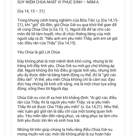
SUY NIỆM CHÚA NHẬT VI PHỤC SINH – NĂM A
(Ga 14, 15 – 21)
Trong khung cảnh trang nghiêm của Bữa Tiệc Ly (Ga 14,15-
21), khi “giờ” đã đến, giờ Chúa Giê-su qua khỏi thế gian để
về cùng Chúa Cha (x.Ga 13, 1), Người đã để lại cho các
môn đệ lời tâm huyết, như di chúc thiêng liêng của một
người sắp ra đi: “Nếu anh em yêu mến Thầy, anh em sẽ giữ
các điều răn của Thầy” (Ga 14,15).
Yêu Chúa là giữ Lời Chúa
Đây không phải là một mệnh lệnh khô cứng, nhưng là lời
trăng trối đầy tình yêu. Chúa Giê-su mời gọi chứ không áp
đặt. Người không đòi hỏi điều gì ngoài tình yêu, nhưng tình
yêu ấy được diễn tả bằng hành động cụ thể, đó là “giữ các
điều răn”. Vì thế, yêu mến Chúa không chỉ là cảm xúc đạo
đức hay những lời kinh sốt sắng, mà là một chọn lựa sống
động: sống theo lời Người dạy.
Chúa Giê-su còn đi xa hơn khi khẳng định: “Ai giữ các điều
răn của Thầy, thì là người yêu mến Thầy; và ai yêu mến
Thầy thì sẽ được Cha Thầy yêu mến” (x. Ga 14,21). Như thế,
việc tuân giữ giới răn là dấu chỉ của một tương quan tình
yêu. Yêu mến dẫn đến vâng phục, và vâng phục lại làm cho
tình yêu được lớn lên và sinh hoa trái.
Những lời trên giúp chúng ta hiểu rằng điều Chúa Giê-su
mong muốn nơi các môn đệ không phải là sự hoàn hảo