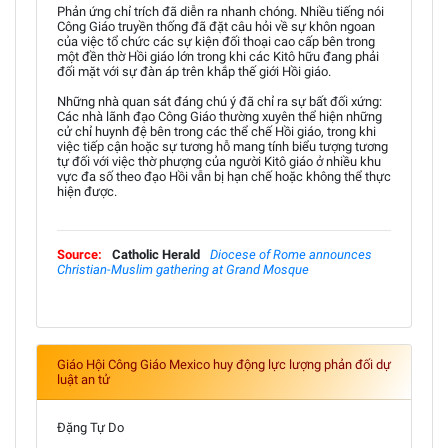
Phản ứng chỉ trích đã diễn ra nhanh chóng. Nhiều tiếng nói
Công Giáo truyền thống đã đặt câu hỏi về sự khôn ngoan
của việc tổ chức các sự kiện đối thoại cao cấp bên trong
một đền thờ Hồi giáo lớn trong khi các Kitô hữu đang phải
đối mặt với sự đàn áp trên khắp thế giới Hồi giáo.
Những nhà quan sát đáng chú ý đã chỉ ra sự bất đối xứng:
Các nhà lãnh đạo Công Giáo thường xuyên thể hiện những
cử chỉ huynh đệ bên trong các thể chế Hồi giáo, trong khi
việc tiếp cận hoặc sự tương hỗ mang tính biểu tượng tương
tự đối với việc thờ phượng của người Kitô giáo ở nhiều khu
vực đa số theo đạo Hồi vẫn bị hạn chế hoặc không thể thực
hiện được.
Source:
Catholic Herald
Diocese of Rome announces
Christian-Muslim gathering at Grand Mosque
Giáo Hội Công Giáo Mexico huy động lực lượng phản đối dự
luật an tử
Đặng Tự Do