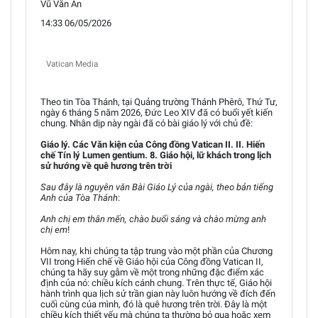
Vũ Văn An
14:33 06/05/2026
Vatican Media
Theo tin Tòa Thánh, tại Quảng trường Thánh Phêrô, Thứ Tư,
ngày 6 tháng 5 năm 2026, Đức Leo XIV đã có buổi yết kiến
chung. Nhân dịp này ngài đã có bài giáo lý với chủ đề:
Giáo lý. Các Văn kiện của Công đồng Vatican II. II. Hiến
chế Tín lý Lumen gentium. 8. Giáo hội, lữ khách trong lịch
sử hướng về quê hương trên trời
Sau đây là nguyên văn Bài Giáo Lý của ngài, theo bản tiếng
Anh của Tòa Thánh
:
Anh chị em thân mến, chào buổi sáng và chào mừng anh
chị em
!
Hôm nay, khi chúng ta tập trung vào một phần của Chương
VII trong Hiến chế về Giáo hội của Công đồng Vatican II,
chúng ta hãy suy gẫm về một trong những đặc điểm xác
định của nó: chiều kích cánh chung. Trên thực tế, Giáo hội
hành trình qua lịch sử trần gian này luôn hướng về đích đến
cuối cùng của mình, đó là quê hương trên trời. Đây là một
chiều kích thiết yếu mà chúng ta thường bỏ qua hoặc xem