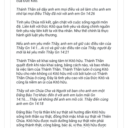
của Đức Kitô.
Thánh Thần sẽ dậy anh em mọi điều và sẽ làm cho anh em
nhớ lại mọi điều Thầy đã nói với anh em Gn 14:26
Tình yêu Chúa nối kết, gắn chặt với cuộc sống người môn
đệ. Liên kết với Đức Kitô qua tình yêu và dùng chính nguồn
tình yêu này liên kết ta với tha nhân. Như thế chính là thực
hành giới luật yêu thương.
Nếu anh em yêu mến Thầy, anh em sẽ giữ các điều răn của
Thầy Gn 14:1....Ai có và giữ các điều răn của Thầy, người ấy
mới là kẻ yêu mến Thầy Gn 14:21
Thánh Thần sẽ khai sáng tâm trí Kitô hữu. Thánh Thần
quyết định khi nào khai sáng, bằng cách nào, và bao nhiêu
là việc làm của Thánh Thần. Thánh Thần luôn ở cùng Kitô
hữu cho nên không có Kitô hữu mồ côi bởi luôn có Thánh
Thần Chúa ở cùng. Đây là tình yêu cao vời của Đức Kitô và
cũng là niềm an ủi của Kitô hữu.
Thầy sẽ xin Chúa Cha và Người sẽ ban cho anh em một
Đấng Bảo Trợ khác đến ở với anh em luôn mãi Gn
14:16.....Thầy sẽ không để anh em mồ côi. Thầy đến cùng
anh em Gn 14:18
Đấng Bảo Trợ là thần khí sự thật sẽ hướng dẫn Kitô hữu
sống tinh thần sự thật, đồng thời mặc khải sự thật về Thiên
Chúa. Kitô hữu được nuôi dưỡng bằng sự thật nên phải
sống thành thật, công bằng, bác ái, vị tha. Kitô hữu được