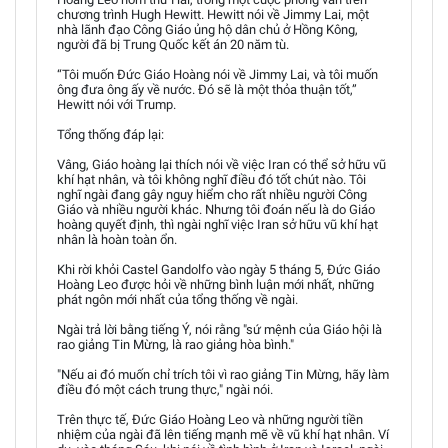
chương trình Hugh Hewitt. Hewitt nói về Jimmy Lai, một
nhà lãnh đạo Công Giáo ủng hộ dân chủ ở Hồng Kông,
người đã bị Trung Quốc kết án 20 năm tù.
“Tôi muốn Đức Giáo Hoàng nói về Jimmy Lai, và tôi muốn
ông đưa ông ấy về nước. Đó sẽ là một thỏa thuận tốt,”
Hewitt nói với Trump.
Tổng thống đáp lại:
Vâng, Giáo hoàng lại thích nói về việc Iran có thể sở hữu vũ
khí hạt nhân, và tôi không nghĩ điều đó tốt chút nào. Tôi
nghĩ ngài đang gây nguy hiểm cho rất nhiều người Công
Giáo và nhiều người khác. Nhưng tôi đoán nếu là do Giáo
hoàng quyết định, thì ngài nghĩ việc Iran sở hữu vũ khí hạt
nhân là hoàn toàn ổn.
Khi rời khỏi Castel Gandolfo vào ngày 5 tháng 5, Đức Giáo
Hoàng Leo được hỏi về những bình luận mới nhất, những
phát ngôn mới nhất của tổng thống về ngài.
Ngài trả lời bằng tiếng Ý, nói rằng "sứ mệnh của Giáo hội là
rao giảng Tin Mừng, là rao giảng hòa bình."
"Nếu ai đó muốn chỉ trích tôi vì rao giảng Tin Mừng, hãy làm
điều đó một cách trung thực," ngài nói.
Trên thực tế, Đức Giáo Hoàng Leo và những người tiền
nhiệm của ngài đã lên tiếng mạnh mẽ về vũ khí hạt nhân. Ví