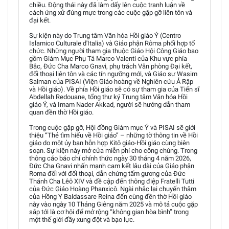
chiều. Động thái này đã làm dấy lên cuộc tranh luận về
cách ứng xử đúng mực trong các cuộc gặp gỡ liên tôn và
đại kết.
Sự kiện này do Trung tâm Văn hóa Hồi giáo Ý (Centro
Islamico Culturale d'Italia) và Giáo phận Rôma phối hợp tổ
chức. Những người tham gia thuộc Giáo Hội Công Giáo bao
gồm Giám Mục Phụ Tá Marco Valenti của Khu vực phía
Bắc, Đức Cha Marco Gnavi, phụ trách Văn phòng Đại kết,
đối thoại liên tôn và các tín ngưỡng mới, và Giáo sư Wasim
Salman của PISAI (Viện Giáo hoàng về Nghiên cứu Ả Rập
và Hồi giáo). Về phía Hồi giáo sẽ có sự tham gia của Tiến sĩ
Abdellah Redouane, tổng thư ký Trung tâm Văn hóa Hồi
giáo Ý, và Imam Nader Akkad, người sẽ hướng dẫn tham
quan đền thờ Hồi giáo.
Trong cuộc gặp gỡ, Hội đồng Giám mục Ý và PISAI sẽ giới
thiệu “Thẻ tìm hiểu về Hồi giáo” – những tờ thông tin về Hồi
giáo do một ủy ban hỗn hợp Kitô giáo-Hồi giáo cùng biên
soạn. Sự kiện này mở cửa miễn phí cho công chúng. Trong
thông cáo báo chí chính thức ngày 30 tháng 4 năm 2026,
Đức Cha Gnavi nhấn mạnh cam kết lâu dài của Giáo phận
Roma đối với đối thoại, dẫn chứng tấm gương của Đức
Thánh Cha Lêô XIV và đề cập đến thông điệp Fratelli Tutti
của Đức Giáo Hoàng Phanxicô. Ngài nhắc lại chuyến thăm
của Hồng Y Baldassare Reina đến cùng đền thờ Hồi giáo
này vào ngày 10 Tháng Giêng năm 2025 và mô tả cuộc gặp
sắp tới là cơ hội để mở rộng “không gian hòa bình” trong
một thế giới đầy xung đột và bạo lực.