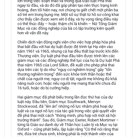
lớn trong việc soạn thảo và thông qua Đạo luật Phá thai
ngay từ đầu, và do đó đã góp phần tạo nên thực trạng kinh
hoàng, đen tối hiện nay, nơi chúng ta giết chết một phần ba
số trẻ em trong bụng mẹ. Một số sự thật từ hồ sơ công khai
cho thấy cần được xem xét ở đây, và hy vọng rằng điều này
có thể thúc đẩy – hoặc thậm chí là khiến – Nữ Tổng Giám
Mục và các đồng nghiệp của bà có lập trường kiên quyết
hơn về vấn đề này.
Chiến dịch vận động nghị viện cho việc hợp pháp hóa phá
thai bắt đầu với hai dự luật được đệ trình tại Hạ viện vào
năm 1961 và 1965, nhưng cả hai đều thất bại trước khi đến
Thượng viện. Dự luật phá thai đầu tiên được trình lên các
giám mục và các đồng nghiệp thế tục của họ là Dự luật Phá
thai năm 1965 của Lord Silkin, đề xuất cho phép phá thai
dựa trên các lý do như “nguy cơ nghiêm trọng” gây “tổn
thương nghiêm trọng” đến sức khỏe tinh thần hoặc thể
chất của người mẹ; nguy cơ dị tật; người mẹ không đủ khả
năng nuôi con; hoặc nếu người mẹ mang thai khi chưa đủ
16 tuổi, hoặc do bị cưỡng hiếp.
Hai giám mục đã phát biểu trong lần đọc thứ hai của dự
luật này. Đầu tiên, Giám mục Southwark, Mervyn
Stockwood, đã “lên án” những nỗ lực nhằm phá hoại dự
luật và ca ngợi nỗ lực của tác giả trong việc giải quyết vấn
đề phá thai một cách “thông minh, phù hợp với một xã hội
trưởng thành”. Sau đó, Giám mục Exeter, Robert Mortimer –
từng là Giáo sư danh dự về Thần học Luân lý và Mục vụ tại
Oxford – cũng phát biểu, lập luận rằng “Có thể nói rằng thai
nhi, đứa trẻ chưa sinh, không phải là một thành viên của