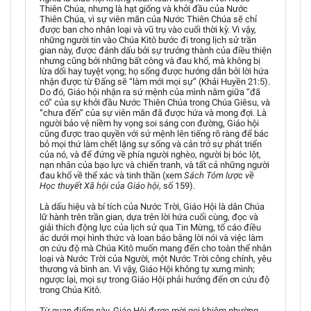
Thiên Chúa, nhưng là hạt giống và khởi đầu của Nước
Thiên Chúa, vì sự viên mãn của Nước Thiên Chúa sẽ chỉ
được ban cho nhân loại và vũ trụ vào cuối thời kỳ. Vì vậy,
những người tin vào Chúa Kitô bước đi trong lịch sử trần
gian này, được đánh dấu bởi sự trưởng thành của điều thiện
nhưng cũng bởi những bất công và đau khổ, mà không bị
lừa dối hay tuyệt vọng; họ sống được hướng dẫn bởi lời hứa
nhận được từ Đấng sẽ “làm mới mọi sự” (Khải Huyền 21:5).
Do đó, Giáo hội nhận ra sứ mệnh của mình nằm giữa “đã
có” của sự khởi đầu Nước Thiên Chúa trong Chúa Giêsu, và
“chưa đến” của sự viên mãn đã được hứa và mong đợi. Là
người bảo vệ niềm hy vọng soi sáng con đường, Giáo hội
cũng được trao quyền với sứ mệnh lên tiếng rõ ràng để bác
bỏ mọi thứ làm chết lặng sự sống và cản trở sự phát triển
của nó, và để đứng về phía người nghèo, người bị bóc lột,
nạn nhân của bạo lực và chiến tranh, và tất cả những người
đau khổ về thể xác và tinh thần (xem
Sách Tóm lược về
Học thuyết Xã hội của Giáo hội
, số 159).
Là dấu hiệu và bí tích của Nước Trời, Giáo Hội là dân Chúa
lữ hành trên trần gian, dựa trên lời hứa cuối cùng, đọc và
giải thích động lực của lịch sử qua Tin Mừng, tố cáo điều
ác dưới mọi hình thức và loan báo bằng lời nói và việc làm
ơn cứu độ mà Chúa Kitô muốn mang đến cho toàn thể nhân
loại và Nước Trời của Người, một Nước Trời công chính, yêu
thương và bình an. Vì vậy, Giáo Hội không tự xưng mình;
ngược lại, mọi sự trong Giáo Hội phải hướng đến ơn cứu độ
trong Chúa Kitô.
Từ quan điểm này, Giáo Hội được mời gọi khiêm nhường