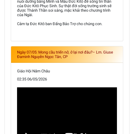
nuôi dưỡng bằng Mình và Máu Đức Kitô để sống tin thần
của Đức Kitô Phục Sinh. Sự thật đời sống trường sinh sẽ
được Thánh Thần soi sáng, mặc khải theo chương trình
của Ngài.
Cảm tạ Đức Kitô ban Đấng Bảo Trợ cho chúng con.
Ngày 07/05: Mong cầu triển nở, ở lại nơi đâu?– Lm. Giuse
Đaminh Nguyễn Ngọc Tân, CP
Giáo Hội Năm Châu
02:35 06/05/2026