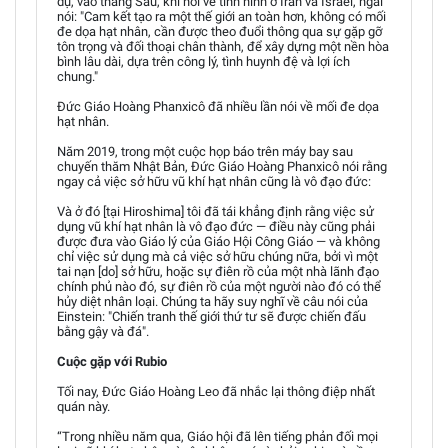
dụ, vào tháng Sáu, khi nói về tình hình ở Iran và Israel, ngài
nói: "Cam kết tạo ra một thế giới an toàn hơn, không có mối
đe dọa hạt nhân, cần được theo đuổi thông qua sự gặp gỡ
tôn trọng và đối thoại chân thành, để xây dựng một nền hòa
bình lâu dài, dựa trên công lý, tình huynh đệ và lợi ích
chung."
Đức Giáo Hoàng Phanxicô đã nhiều lần nói về mối đe dọa
hạt nhân.
Năm 2019, trong một cuộc họp báo trên máy bay sau
chuyến thăm Nhật Bản, Đức Giáo Hoàng Phanxicô nói rằng
ngay cả việc sở hữu vũ khí hạt nhân cũng là vô đạo đức:
Và ở đó [tại Hiroshima] tôi đã tái khẳng định rằng việc sử
dụng vũ khí hạt nhân là vô đạo đức — điều này cũng phải
được đưa vào Giáo lý của Giáo Hội Công Giáo — và không
chỉ việc sử dụng mà cả việc sở hữu chúng nữa, bởi vì một
tai nạn [do] sở hữu, hoặc sự điên rồ của một nhà lãnh đạo
chính phủ nào đó, sự điên rồ của một người nào đó có thể
hủy diệt nhân loại. Chúng ta hãy suy nghĩ về câu nói của
Einstein: "Chiến tranh thế giới thứ tư sẽ được chiến đấu
bằng gậy và đá".
Cuộc gặp với Rubio
Tối nay, Đức Giáo Hoàng Leo đã nhắc lại thông điệp nhất
quán này.
“Trong nhiều năm qua, Giáo hội đã lên tiếng phản đối mọi