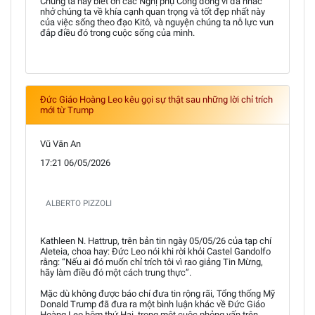
Chúng ta hãy biết ơn các Nghị phụ Công đồng vì đã nhắc
nhở chúng ta về khía cạnh quan trọng và tốt đẹp nhất này
của việc sống theo đạo Kitô, và nguyện chúng ta nỗ lực vun
đắp điều đó trong cuộc sống của mình.
Đức Giáo Hoàng Leo kêu gọi sự thật sau những lời chỉ trích
mới từ Trump
Vũ Văn An
17:21 06/05/2026
ALBERTO PIZZOLI
Kathleen N. Hattrup, trên bản tin ngày 05/05/26 của tạp chí
Aleteia, choa hay: Đức Leo nói khi rời khỏi Castel Gandolfo
rằng: “Nếu ai đó muốn chỉ trích tôi vì rao giảng Tin Mừng,
hãy làm điều đó một cách trung thực”.
Mặc dù không được báo chí đưa tin rộng rãi, Tổng thống Mỹ
Donald Trump đã đưa ra một bình luận khác về Đức Giáo
Hoàng Leo hôm thứ Hai, trong một cuộc phỏng vấn trên