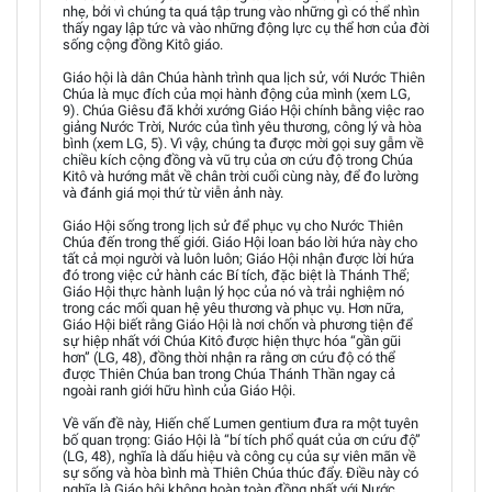
nhẹ, bởi vì chúng ta quá tập trung vào những gì có thể nhìn
thấy ngay lập tức và vào những động lực cụ thể hơn của đời
sống cộng đồng Kitô giáo.
Giáo hội là dân Chúa hành trình qua lịch sử, với Nước Thiên
Chúa là mục đích của mọi hành động của mình (xem LG,
9). Chúa Giêsu đã khởi xướng Giáo Hội chính bằng việc rao
giảng Nước Trời, Nước của tình yêu thương, công lý và hòa
bình (xem LG, 5). Vì vậy, chúng ta được mời gọi suy gẫm về
chiều kích cộng đồng và vũ trụ của ơn cứu độ trong Chúa
Kitô và hướng mắt về chân trời cuối cùng này, để đo lường
và đánh giá mọi thứ từ viễn ảnh này.
Giáo Hội sống trong lịch sử để phục vụ cho Nước Thiên
Chúa đến trong thế giới. Giáo Hội loan báo lời hứa này cho
tất cả mọi người và luôn luôn; Giáo Hội nhận được lời hứa
đó trong việc cử hành các Bí tích, đặc biệt là Thánh Thể;
Giáo Hội thực hành luận lý học của nó và trải nghiệm nó
trong các mối quan hệ yêu thương và phục vụ. Hơn nữa,
Giáo Hội biết rằng Giáo Hội là nơi chốn và phương tiện để
sự hiệp nhất với Chúa Kitô được hiện thực hóa “gần gũi
hơn” (LG, 48), đồng thời nhận ra rằng ơn cứu độ có thể
được Thiên Chúa ban trong Chúa Thánh Thần ngay cả
ngoài ranh giới hữu hình của Giáo Hội.
Về vấn đề này, Hiến chế Lumen gentium đưa ra một tuyên
bố quan trọng: Giáo Hội là “bí tích phổ quát của ơn cứu độ”
(LG, 48), nghĩa là dấu hiệu và công cụ của sự viên mãn về
sự sống và hòa bình mà Thiên Chúa thúc đẩy. Điều này có
nghĩa là Giáo hội không hoàn toàn đồng nhất với Nước