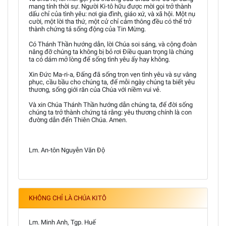
mang tính thời sự. Người Ki-tô hữu được mời gọi trở thành
dấu chỉ của tình yêu: nơi gia đình, giáo xứ, và xã hội. Một nụ
cười, một lời tha thứ, một cử chỉ cảm thông đều có thể trở
thành chứng tá sống động của Tin Mừng.
Có Thánh Thần hướng dẫn, lời Chúa soi sáng, và cộng đoàn
nâng đỡ chúng ta không bị bỏ rơi Điều quan trọng là chúng
ta có dám mở lòng để sống tình yêu ấy hay không.
Xin Đức Ma-ri-a, Đấng đã sống trọn vẹn tình yêu và sự vâng
phục, cầu bầu cho chúng ta, để mỗi ngày chúng ta biết yêu
thương, sống giới răn của Chúa với niềm vui vẻ.
Và xin Chúa Thánh Thần hướng dẫn chúng ta, để đời sống
chúng ta trở thành chứng tá rằng: yêu thương chính là con
đường dẫn đến Thiên Chúa. Amen.
Lm. An-tôn Nguyễn Văn Độ
KHÔNG CHỈ LÀ CHÚA KITÔ
Lm. Minh Anh, Tgp. Huế