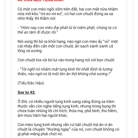
Có một con mèo ngồi xỗm trên đất, hai con mắt nửa nhắm
nửa mở kêu “mi-eo mi-eo”, có hai con chuột đứng xa xa
nhìn thấy, thì thầm nói:
- “Hôm nay con mèo đại phát từ bi niệm phật, chúng ta có
thể an tâm đi được rồi.”
Nói xong thì bò ra khỏi hang, nào ngờ con mèo ấy “vù” một
cái nhảy đến cắn một con chuột, ăn sạch sành sanh cả
lông và xương.
Con chuột kia vội bò lui vào trong hang nói với bọn chuột:
- “Tôi nghĩ nó nhắm mắt tụng kinh thì nhất định là lương
thiện, nào ngờ nó là một tên ăn thịt không nhả xương !”
(Tiếu Đắc Hảo)
Suy tư 43:
Ở đời, có nhiều người tụng kinh sang sảng đứng xa trăm
thước vẫn còn nghe tiếng tụng kinh, nhưng trong bụng thì
chứa toàn những lời chỉ trích, thóa mạ, phê bình, thù hiềm,
âm mưu hãm hại người khác.
Con mèo tụng kinh nhưng vẫn cứ bắt chuột mà ăn vì ăn
chuột là chuyện “thường ngày” của nó, con chuột không có
gì phải mắng phải chửi nó.