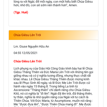
lòng ra với Ngài; để mỗi ngày, con một hiểu biết Chúa Giêsu
hơn; nhờ đó, con sẽ sớm nên thánh hơn”, Amen.
(Tgp. Huế)
Chúa Giêsu Lên Trời
Lm. Giuse Nguyễn Hữu An
04:55 12/05/2021
Chúa Giêsu Lên Trời
Lịch phụng vụ của Giáo Hội Công Giáo trình bày hai lễ Chúa
Giêsu Thăng Thiên và Đức Maria Lên Trời với những tên gọi
giống nhau và có ý nghĩa tương đồng, nhưng thực chất rất
khác nhau. Lễ Chúa Giêsu Thăng Thiên được mừng kính
sau lễ Phục Sinh 40 ngày, và lễ Đức Mẹ Lên Trời được cử
hành vào ngày 15 tháng 8. Trong tiếng La tinh từ
Ascensione “Thăng thiên” chỉ dành riêng cho Chúa Giêsu
Kitô, nó có nghĩa là “đi lên”: Ngài đã lên trời, đã thăng thiên,
tự thân, nghĩa là nhờ quyền năng của Ngài với tư cách là
Thiên Chúa. Với Đức Maria, từ Asumptione, muốn nói rằng :
Mẹ “được đưa lên”, “được Thiên Chúa mang đi”. Mẹ được