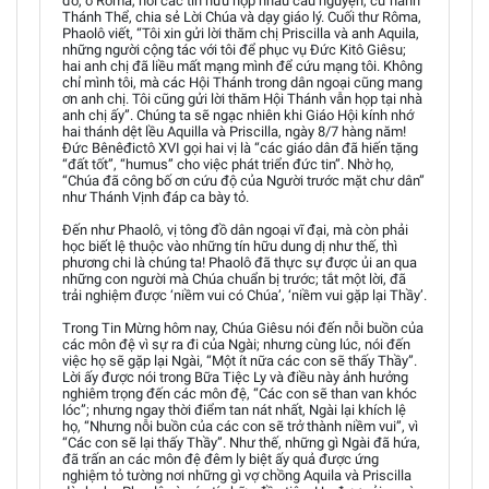
đó, ở Rôma, nơi các tín hữu họp nhau cầu nguyện, cử hành
Thánh Thể, chia sẻ Lời Chúa và dạy giáo lý. Cuối thư Rôma,
Phaolô viết, “Tôi xin gửi lời thăm chị Priscilla và anh Aquila,
những người cộng tác với tôi để phục vụ Đức Kitô Giêsu;
hai anh chị đã liều mất mạng mình để cứu mạng tôi. Không
chỉ mình tôi, mà các Hội Thánh trong dân ngoại cũng mang
ơn anh chị. Tôi cũng gửi lời thăm Hội Thánh vẫn họp tại nhà
anh chị ấy”. Chúng ta sẽ ngạc nhiên khi Giáo Hội kính nhớ
hai thánh dệt lều Aquilla và Priscilla, ngày 8/7 hàng năm!
Đức Bênêđictô XVI gọi hai vị là “các giáo dân đã hiến tặng
“đất tốt”, “humus” cho việc phát triển đức tin”. Nhờ họ,
“Chúa đã công bố ơn cứu độ của Người trước mặt chư dân”
như Thánh Vịnh đáp ca bày tỏ.
Đến như Phaolô, vị tông đồ dân ngoại vĩ đại, mà còn phải
học biết lệ thuộc vào những tín hữu dung dị như thế, thì
phương chi là chúng ta! Phaolô đã thực sự được ủi an qua
những con người mà Chúa chuẩn bị trước; tắt một lời, đã
trải nghiệm được ‘niềm vui có Chúa’, ‘niềm vui gặp lại Thầy’.
Trong Tin Mừng hôm nay, Chúa Giêsu nói đến nỗi buồn của
các môn đệ vì sự ra đi của Ngài; nhưng cùng lúc, nói đến
việc họ sẽ gặp lại Ngài, “Một ít nữa các con sẽ thấy Thầy”.
Lời ấy được nói trong Bữa Tiệc Ly và điều này ảnh hưởng
nghiêm trọng đến các môn đệ, “Các con sẽ than van khóc
lóc”; nhưng ngay thời điểm tan nát nhất, Ngài lại khích lệ
họ, “Nhưng nỗi buồn của các con sẽ trở thành niềm vui”, vì
“Các con sẽ lại thấy Thầy”. Như thế, những gì Ngài đã hứa,
đã trấn an các môn đệ đêm ly biệt ấy quả được ứng
nghiệm tỏ tường nơi những gì vợ chồng Aquila và Priscilla