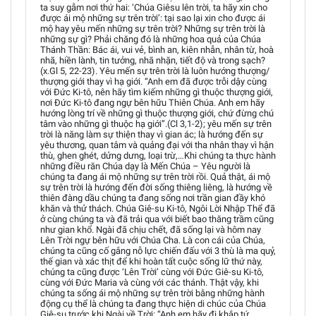
ta suy gẫm nơi thứ hai: ‘Chúa Giêsu lên trời, ta hãy xin cho
được ái mộ những sự trên trời’: tại sao lại xin cho được ái
mộ hay yêu mến những sự trên trời? Những sự trên trời là
những sự gì? Phải chăng đó là những hoa quả của Chúa
Thánh Thần: Bác ái, vui vẻ, bình an, kiên nhẫn, nhân từ, hoà
nhã, hiền lành, tin tưởng, nhã nhặn, tiết độ và trong sạch?
(x.Gl 5, 22-23). Yêu mến sự trên trời là luôn hướng thượng/
thượng giới thay vì hạ giới. “Anh em đã được trỗi dậy cùng
với Đức Ki-tô, nên hãy tìm kiếm những gì thuộc thượng giới,
nơi Đức Ki-tô đang ngự bên hữu Thiên Chúa. Anh em hãy
hướng lòng trí về những gì thuộc thượng giới, chứ đừng chú
tâm vào những gì thuộc hạ giới”.(Cl 3,1-2); yêu mến sự trên
trời là năng làm sự thiện thay vì gian ác; là hướng đến sự
yêu thương, quan tâm và quảng đại với tha nhân thay vì hận
thù, ghen ghét, dửng dưng, loại trừ,…Khi chúng ta thực hành
những điều răn Chúa dạy là Mến Chúa – Yêu người là
chúng ta đang ái mộ những sự trên trời rồi. Quả thật, ái mộ
sự trên trời là hướng đến đời sống thiêng liêng, là hướng về
thiên đàng dầu chúng ta đang sống nơi trần gian đầy khó
khăn và thử thách. Chúa Giê-su Ki-tô, Ngôi Lời Nhập Thể đã
ở cùng chúng ta và đã trải qua với biết bao thăng trầm cũng
như gian khổ. Ngài đã chịu chết, đã sống lại và hôm nay
Lên Trời ngự bên hữu với Chúa Cha. Là con cái của Chúa,
chúng ta cũng cố gắng nỗ lực chiến đấu với 3 thù là ma quỷ,
thế gian và xác thịt để khi hoàn tất cuộc sống lữ thứ này,
chúng ta cũng được ‘Lên Trời’ cùng với Đức Giê-su Ki-tô,
cùng với Đức Maria và cùng với các thánh. Thật vậy, khi
chúng ta sống ái mộ những sự trên trời bằng những hành
động cụ thể là chúng ta đang thực hiện di chúc của Chúa
Giê-su trước khi Ngài về Trời: “Anh em hãy đi khắp tứ