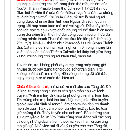
chúng ta là những chi thể trong thân thể mầu nhiệm của
Người. Thánh Phaolô trong thư Êphêsô (1,17-23) đã nói,
Giáo hội là Hiền thê của Chúa Giêsu, Người là đầu và chúng
ta là những chi thể. Khi Chúa Giêsu về trời là mỗi người
cũng được chia sẻ thần tính của Người, đi vào một tình
trạng kết hợp hoàn toàn mới mẻ với Người. Điều này không
phải chỉ xảy ra sau khi ta chết, nhưng có thể thực hiện ngay
trong đời sống trần thế như đời sống của nhiều tín hữu đã
chứng minh: thánh Phaolô được đưa lên tầng trời thứ ba (x.
2Cr 12,2). Nhiều vị thánh như Phanxicô Assidi, Gioan Thánh
Giá, Catarina de Sienna... cảm nghiệm trời trong những lần
xuất thần; còn thánh Têrêsa Calcutta lại thấy trời giữa lòng
xã hội với những con người khốn khổ, bệnh tật.
Tuy nhiên, trời không phải xây dựng trong mây trong gió,
nhưng được xây dựng trong cuộc sống trần gian. Trời
không phải là cõi mơ mộng viển vông, nhưng đã bắt đầu
ngay trong thực tế cuộc đời hiện tại.
Chúa Giêsu lên trời
,
mở ra sứ vụ mới cho các Tông đồ. Đó
là khai trương công cuộc truyền giáo toàn cầu với lệnh
truyền: “Anh em hãy đi khắp tứ phương thiên hạ, loan báo
Tin mừng cho mọi loài thọ tạo”. Nội dung của việc truyền
giáo được chỉ định rõ ràng: “Làm cho muôn dân trở thành
môn đệ của Thầy. Làm phép rửa cho họ.Dạy bảo họ tuân
giữ những điều Thầy truyền cho anh em”. Bảo chứng cho
sứ vụ truyền giáo là: “Có Chúa cùng hoạt động với các ông,
và dùng những dấu lạ kèm theo mà xác nhận lời các ông
rao giảng”. Nhờ việc sai đi và uỷ quyền cho các Tông đồ,