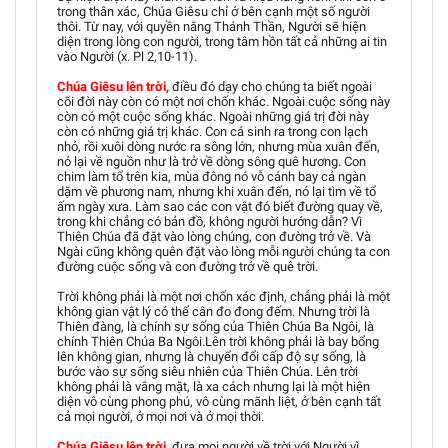
trong thân xác, Chúa Giêsu chỉ ở bên cạnh một số người
thôi. Từ nay, với quyền năng Thánh Thần, Người sẽ hiện
diện trong lòng con người, trong tâm hồn tất cả những ai tin
vào Người (x. Pl 2,10-11).
Chúa Giêsu lên trời,
điều đó dạy cho chúng ta biết ngoài
cõi đời này còn có một nơi chốn khác. Ngoài cuộc sống này
còn có một cuộc sống khác. Ngoài những giá trị đời này
còn có những giá trị khác. Con cá sinh ra trong con lạch
nhỏ, rồi xuôi dòng nước ra sông lớn, nhưng mùa xuân đến,
nó lại về nguồn như là trở về dòng sông quê hương. Con
chim làm tổ trên kia, mùa đông nó vỗ cánh bay cả ngàn
dặm về phương nam, nhưng khi xuân đến, nó lại tìm về tổ
ấm ngày xưa. Làm sao các con vật đó biết đường quay về,
trong khi chẳng có bản đồ, không người hướng dẫn? Vì
Thiên Chúa đã đặt vào lòng chúng, con đường trở về. Và
Ngài cũng không quên đặt vào lòng mỗi người chúng ta con
đường cuộc sống và con đường trở về quê trời.
Trời không phải là một nơi chốn xác định, chẳng phải là một
không gian vật lý có thể cân đo đong đếm. Nhưng trời là
Thiên đàng, là chính sự sống của Thiên Chúa Ba Ngôi, là
chính Thiên Chúa Ba Ngôi.Lên trời không phải là bay bổng
lên không gian, nhưng là chuyển đổi cấp độ sự sống, là
bước vào sự sống siêu nhiên của Thiên Chúa. Lên trời
không phải là vắng mặt, là xa cách nhưng lại là một hiện
diện vô cùng phong phú, vô cùng mãnh liệt, ở bên cạnh tất
cả mọi người, ở mọi nơi và ở mọi thời.
Chúa Giêsu lên trời
,
đưa mọi người về trời với Người vì