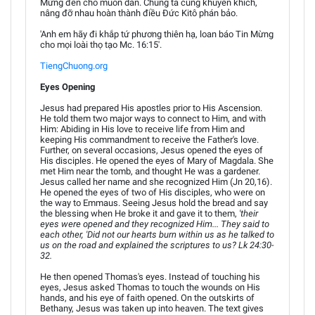
Mừng đến cho muôn dân. Chúng ta cùng khuyến khích,
nâng đỡ nhau hoàn thành điều Đức Kitô phán bảo.
'Anh em hãy đi khắp tứ phương thiên hạ, loan báo Tin Mừng
cho mọi loài thọ tạo Mc. 16:15'.
TiengChuong.org
Eyes Opening
Jesus had prepared His apostles prior to His Ascension.
He told them two major ways to connect to Him, and with
Him: Abiding in His love to receive life from Him and
keeping His commandment to receive the Father's love.
Further, on several occasions, Jesus opened the eyes of
His disciples. He opened the eyes of Mary of Magdala. She
met Him near the tomb, and thought He was a gardener.
Jesus called her name and she recognized Him (Jn 20,16).
He opened the eyes of two of His disciples, who were on
the way to Emmaus. Seeing Jesus hold the bread and say
the blessing when He broke it and gave it to them,
'their
eyes were opened and they recognized Him... They said to
each other, 'Did not our hearts burn within us as he talked to
us on the road and explained the scriptures to us? Lk 24:30-
32.
He then opened Thomas's eyes. Instead of touching his
eyes, Jesus asked Thomas to touch the wounds on His
hands, and his eye of faith opened. On the outskirts of
Bethany, Jesus was taken up into heaven. The text gives