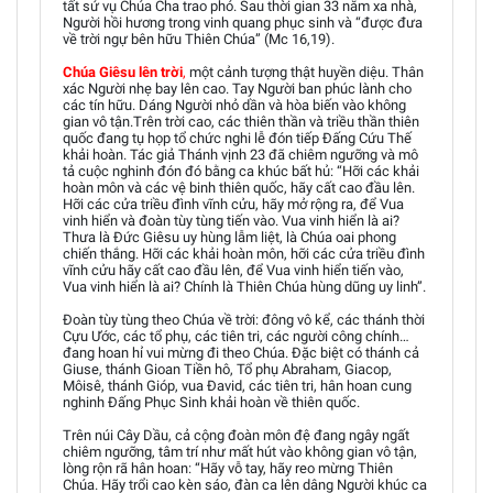
tất sứ vụ Chúa Cha trao phó. Sau thời gian 33 năm xa nhà,
Người hồi hương trong vinh quang phục sinh và “được đưa
về trời ngự bên hữu Thiên Chúa” (Mc 16,19).
Chúa Giêsu lên trời
,
một cảnh tượng thật huyền diệu. Thân
xác Người nhẹ bay lên cao. Tay Người ban phúc lành cho
các tín hữu. Dáng Người nhỏ dần và hòa biến vào không
gian vô tận.Trên trời cao, các thiên thần và triều thần thiên
quốc đang tụ họp tổ chức nghi lễ đón tiếp Đấng Cứu Thế
khải hoàn. Tác giả Thánh vịnh 23 đã chiêm ngưỡng và mô
tả cuộc nghinh đón đó bằng ca khúc bất hủ: “Hỡi các khải
hoàn môn và các vệ binh thiên quốc, hãy cất cao đầu lên.
Hỡi các cửa triều đình vĩnh cửu, hãy mở rộng ra, để Vua
vinh hiển và đoàn tùy tùng tiến vào. Vua vinh hiển là ai?
Thưa là Đức Giêsu uy hùng lẫm liệt, là Chúa oai phong
chiến thắng. Hỡi các khải hoàn môn, hỡi các cửa triều đình
vĩnh cửu hãy cất cao đầu lên, để Vua vinh hiển tiến vào,
Vua vinh hiển là ai? Chính là Thiên Chúa hùng dũng uy linh”.
Đoàn tùy tùng theo Chúa về trời: đông vô kể, các thánh thời
Cựu Ước, các tổ phụ, các tiên tri, các người công chính…
đang hoan hỉ vui mừng đi theo Chúa. Đặc biệt có thánh cả
Giuse, thánh Gioan Tiền hô, Tổ phụ Abraham, Giacop,
Môisê, thánh Gióp, vua Đavid, các tiên tri, hân hoan cung
nghinh Đấng Phục Sinh khải hoàn về thiên quốc.
Trên núi Cây Dầu, cả cộng đoàn môn đệ đang ngây ngất
chiêm ngưỡng, tâm trí như mất hút vào không gian vô tận,
lòng rộn rã hân hoan: “Hãy vỗ tay, hãy reo mừng Thiên
Chúa. Hãy trổi cao kèn sáo, đàn ca lên dâng Người khúc ca