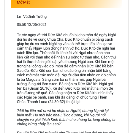
Mở Mắt
Lm Vũđình Tường
05:50 12/05/2021
Trước ngày về trời Đức Kitô chuẩn bị cho môn đệ ngày Ngài
dời họ để về cùng Chúa Cha. Đức Kitô chuẩn bị bằng cách
giúp họ dù xa cách Ngài họ vẫn có thể trực tiếp liên lạc và
cảm thấy Ngày luôn đồng hành với họ. Đức Kitô đề nghị hai
cách liên lạc. Thứ nhất là liên kết với Ngài như cành nho
liên kết với thân nho để nhận sự sống từ thân nho. Cách thứ
hai là thực hành giới luật yêu thương Ngài ban. Khi làm một
trong hai công việc đó, môn đệ cảm nhận Đức Kitô kề bên.
Sau đó, Đức Kitô còn ban cho các ông ơn nhận biết bằng
cách mở mắt các môn đệ. Người đầu tiên nhận ơn đó chính
là bà Magdala. Sáng sớm bà ra thăm mộ, gặp Ngài bà
tưởng là người làm vườn. Bà nhận ra Đức Kitô khi Ngài gọi
tên bà (Gioan 20,16). Kế đến Đức Kitô mở mắt hai môn đệ
trên đường về quê. Các ông nhận ra Đức Kitô khi nhìn thấy
các Ngài bẻ bánh, sau khi đã dâng lời chúc tụng Thiên
Chúa. Thánh Luca (24:30-32) thuật lại:
'Mắt họ liền mở ra và họ nhận ra Người, nhưng Người lại
biến mất. Họ mới bảo nhau: 'Dọc đường, khi Người nói
chuyện và giải thích Kinh thánh cho chúng ta, lòng chúng ta
chẳng bừng cháy lên sao?'
Sau đó Đức Kitô mở mắt cho Thoma khi ông đòi sờ tay vào