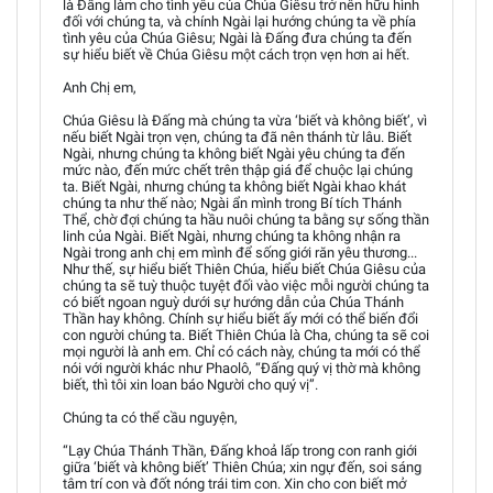
là Đấng làm cho tình yêu của Chúa Giêsu trở nên hữu hình
đối với chúng ta, và chính Ngài lại hướng chúng ta về phía
tình yêu của Chúa Giêsu; Ngài là Đấng đưa chúng ta đến
sự hiểu biết về Chúa Giêsu một cách trọn vẹn hơn ai hết.
Anh Chị em,
Chúa Giêsu là Đấng mà chúng ta vừa ‘biết và không biết’, vì
nếu biết Ngài trọn vẹn, chúng ta đã nên thánh từ lâu. Biết
Ngài, nhưng chúng ta không biết Ngài yêu chúng ta đến
mức nào, đến mức chết trên thập giá để chuộc lại chúng
ta. Biết Ngài, nhưng chúng ta không biết Ngài khao khát
chúng ta như thế nào; Ngài ẩn mình trong Bí tích Thánh
Thể, chờ đợi chúng ta hầu nuôi chúng ta bằng sự sống thần
linh của Ngài. Biết Ngài, nhưng chúng ta không nhận ra
Ngài trong anh chị em mình để sống giới răn yêu thương...
Như thế, sự hiểu biết Thiên Chúa, hiểu biết Chúa Giêsu của
chúng ta sẽ tuỳ thuộc tuyệt đối vào việc mỗi người chúng ta
có biết ngoan nguỳ dưới sự hướng dẫn của Chúa Thánh
Thần hay không. Chính sự hiểu biết ấy mới có thể biến đổi
con người chúng ta. Biết Thiên Chúa là Cha, chúng ta sẽ coi
mọi người là anh em. Chỉ có cách này, chúng ta mới có thể
nói với người khác như Phaolô, “Đấng quý vị thờ mà không
biết, thì tôi xin loan báo Người cho quý vị”.
Chúng ta có thể cầu nguyện,
“Lạy Chúa Thánh Thần, Đấng khoả lấp trong con ranh giới
giữa ‘biết và không biết’ Thiên Chúa; xin ngự đến, soi sáng
tâm trí con và đốt nóng trái tim con. Xin cho con biết mở