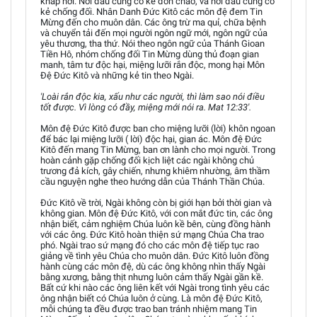
khắp nơi. Nơi đâu cũng có kẻ đón chào, và nơi đâu cũng có
kẻ chống đối. Nhân Danh Đức Kitô các môn đệ đem Tin
Mừng đến cho muôn dân. Các ông trừ ma quỉ, chữa bệnh
và chuyển tải đến mọi người ngôn ngữ mới, ngôn ngữ của
yêu thương, tha thứ. Nói theo ngôn ngữ của Thánh Gioan
Tiền Hô, nhóm chống đối Tin Mừng dùng thủ đoạn gian
manh, tâm tư độc hại, miệng lưỡi rắn độc, mong hại Môn
Đệ Đức Kitô và những kẻ tin theo Ngài.
'Loài rắn độc kia, xấu như các người, thì làm sao nói điều
tốt được. Vì lòng có đầy, miệng mới nói ra. Mat 12:33'.
Môn đệ Đức Kitô được ban cho miệng lưỡi (lời) khôn ngoan
để bác lại miệng lưỡi ( lời) độc hại, gian ác. Môn đệ Đức
Kitô đến mang Tin Mừng, ban ơn lành cho mọi người. Trong
hoàn cảnh gặp chống đối kịch liệt các ngài không chủ
trương đả kích, gây chiến, nhưng khiêm nhường, âm thầm
cầu nguyện nghe theo hướng dẫn của Thánh Thần Chúa.
Đức Kitô về trời, Ngài không còn bị giới hạn bởi thời gian và
không gian. Môn đệ Đức Kitô, với con mắt đức tin, các ông
nhận biết, cảm nghiệm Chúa luôn kề bên, cùng đồng hành
với các ông. Đức Kitô hoàn thiện sứ mạng Chúa Cha trao
phó. Ngài trao sứ mạng đó cho các môn đệ tiếp tục rao
giảng về tình yêu Chúa cho muôn dân. Đức Kitô luôn đồng
hành cùng các môn đệ, dù các ông không nhìn thấy Ngài
bằng xương, bằng thịt nhưng luôn cảm thấy Ngài gần kề.
Bất cứ khi nào các ông liên kết với Ngài trong tình yêu các
ông nhận biết có Chúa luôn ở cùng. Là môn đệ Đức Kitô,
mỗi chúng ta đều được trao ban tránh nhiệm mang Tin