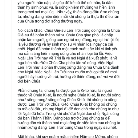
yêu người thân cận, là giúp đỡ kẻ cô thể cô thân, là dấn
thân hy sinh phục vụ, là sống khiêm nhường và hiền lành
trong mọi nơi mọi lúc,…Như vậy, thiên đàng đâu ở xa chúng
ta, nhưng đang hiện diện mỗi khi chúng ta thực thi điều răn
của Chúa trong đời sống thường ngày.
Nói cách khác, Chúa Giê-su Lên Trời cũng có nghĩa là Chúa
Giê-su đã hoàn thành sứ vụ Chúa Cha giao phó: là chấp
nhận làm người, giống con người mọi đàng, ngoại trừ tội lỗi;
là yêu thương và hy sinh mọi sự vì nhân loại ngay cả cái
chết. Ngài đã hoàn thành một cách xuất sắc khi vì tình yêu
mà sẵn sàng hiến mạng sống cho nhân loại tội lỗi. Việc
Ngài Lên Trời hay Về Trời là về nơi Ngài đã xuất phát, là về
ngự bên hữu Đức Chúa Cha phép tắc vô cùng. Việc Ngài
Lên Trời như là phần thưởng xứng đáng mà Chúa Cha dành
cho Ngài. Việc Ngài Lên Trời như muốn mời gọi tất cả mọi
người hãy hướng về trời, hướng về thiên đàng, nơi vui vẻ đời
đời bên Chúa.
Phần chúng ta, chúng ta được gọi là Ki-tô hữu, là người
thuộc về Chúa Ki-tô, là người nghe Chúa Ki-tô, là người sống
như/ sống trong/ sống cùng Chúa Ki-tô, thì chúng ta cũng
được ‘Lên Trời’ với Chúa Ki-tô. Chúa Ki-tô không bỏ chúng
ta mồ côi đâu, nhưng Ngài đi để dọn chỗ cho chúng ta như
lời Ngài đã hứa. Trong khi chờ đợi Ngài dọn chỗ, Ngài cũng
đã ban Thánh Thần, Đấng bảo trợ ở cùng chúng ta để
hướng dẫn và thánh hoá mọi công ăn việc làm của chúng ta
nhằm xứng đáng ‘Lên Trời’ cùng Chúa trong ngày sau hết.
Mặt khác, khi suy ngắm mầu nhiệm Năm sự Mừng, chúng