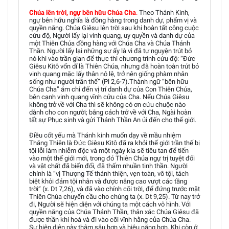
Chúa lên trời, ngự bên hữu Chúa Cha
.
Theo Thánh Kinh,
ngự bên hữu nghĩa là đồng hàng trong danh dự, phẩm vị và
quyền năng. Chúa Giêsu lên trời sau khi hoàn tất công cuộc
cứu độ, Người lấy lại vinh quang, uy quyền và danh dự của
một Thiên Chúa đồng hàng với Chúa Cha và Chúa Thánh
Thần. Người lấy lại những sự ấy là vì đã tự nguyện trút bỏ
nó khi vào trần gian để thực thi chương trình cứu độ: “Đức
Giêsu Kitô vốn dĩ là Thiên Chúa, nhưng đã hoàn toàn trút bỏ
vinh quang mặc lấy thân nô lệ, trở nên giống phàm nhân
sống như người trần thế” (Pl 2,6-7).Thành ngữ “bên hữu
Chúa Cha” ám chỉ đến vị trí danh dự của Con Thiên Chúa,
bên cạnh vinh quang vĩnh cửu của Cha. Nếu Chúa Giêsu
không trở về với Cha thì sẽ không có ơn cứu chuộc nào
dành cho con người; bằng cách trở về với Cha, Ngài hoàn
tất sự Phục sinh và gửi Thánh Thần An ủi đến cho thế giới.
Điều cốt yếu mà Thánh kinh muốn dạy về mầu nhiệm
Thăng Thiên là Đức Giêsu Kitô đã ra khỏi thế giới trần thế bị
tội lỗi làm nhiễm độc và một ngày kia sẽ tiêu tan để tiến
vào một thế giới mới, trong đó Thiên Chúa ngự trị tuyệt đối
và vật chất đã biến đổi, đã thấm nhuần tinh thần. Người
chính là “vị Thượng Tế thánh thiện, vẹn toàn, vô tội, tách
biệt khỏi đám tội nhân và được nâng cao vượt các tầng
trời” (x. Dt 7,26), và đã vào chính cõi trời, để đứng trước mặt
Thiên Chúa chuyển cầu cho chúng ta (x. Dt 9,25). Từ nay trở
đi, Người sẽ hiện diện với chúng ta một cách vô hình. Với
quyền năng của Chúa Thánh Thần, thân xác Chúa Giêsu đã
được thần khí hoá và đi vào cõi vĩnh hằng của Chúa Cha.
Sự hiện diện này thâm sâu hơn và hiệu năng hơn. Khi còn ở