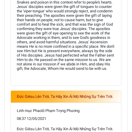
Snakes and poison in this context refer to people's hearts.
Jesus' disciples were given the gift of tongues to counter
the 'viper-tongue' who would strongly reject, and condemn
their preaching. The apostles were given the gift of laying
their hands on people, not to cause harm, but to give
comfort and to heal the sick, and that was the sign of God
confirming they were true Jesus' disciples. The apostles
were given the gift of eye opening to see the work of the
Advocate working in them, and to see God's goodness in
others, and avoid harmful situations. Jesus' Ascension
means He is no more confined in a specific place. We don't
see Him but He is present everywhere, always by the side
of His disciples. Jesus had perfected what the Father sent
Him to do. He passed on the same mission to us. We are
not alone in our mission if we abide in Him, and obey His
gift, the Advocate, Whom He would send to be with us.
Đức Giêsu Lên Trời, Ta Hãy Xin Ái Mộ Những Sự Trên Trời.
Linh mục Phaolô Phạm Trọng Phương
08:37 12/05/2021
Đức Giêsu Lên Trời, Ta Hãy Xin Ái Mộ Những Sự Trên Trời.