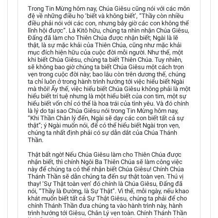
Trong Tin Mừng hôm nay, Chúa Giêsu cũng nói với các môn
đệ về những điều họ ‘biết và không biết’, “Thầy còn nhiều
điều phải nói với các con, nhưng bây giờ các con không thể
lĩnh hội được”. Là Kitô hữu, chúng ta nhìn nhận Chúa Giêsu,
Đấng đã làm cho Thiên Chúa được nhận biết; Ngài là lẽ
thật, là sự mặc khải của Thiên Chúa, cũng như mặc khải
mục đích hiện hữu của cuộc đời mỗi người. Như thế, một
khi biết Chúa Giêsu, chúng ta biết Thiên Chúa. Tuy nhiên,
sẽ không bao giờ chúng ta biết Chúa Giêsu một cách trọn
vẹn trong cuộc đời này; bao lâu còn trên dương thế, chúng
ta chỉ luôn ở trong hành trình hướng tới việc hiểu biết Ngài
mà thôi! Ấy thế, việc hiểu biết Chúa Giêsu không phải là một
hiểu biết trí tuệ nhưng là một hiểu biết của con tim, một sự
hiểu biết vốn chỉ có thể là hoa trái của tình yêu. Và đó chính
là lý do tại sao Chúa Giêsu nói trong Tin Mừng hôm nay,
“Khi Thần Chân lý đến, Ngài sẽ dạy các con biết tất cả sự
thật”; ý Ngài muốn nói, để có thể hiểu biết Ngài trọn vẹn,
chúng ta nhất định phải có sự dẫn dắt của Chúa Thánh
Thần.
Thật bất ngờ! Nếu Chúa Giêsu làm cho Thiên Chúa được
nhận biết, thì chính Ngôi Ba Thiên Chúa sẽ làm công việc
này để chúng ta có thể nhận biết Chúa Giêsu! Chính Chúa
Thánh Thần sẽ dẫn chúng ta đến sự thật toàn vẹn. Thú vị
thay! ‘Sự Thật toàn vẹn’ đó chính là Chúa Giêsu, Đấng đã
nói, “Thầy là Đường, là Sự Thật”. Vì thế, mỗi ngày, nếu khao
khát muốn biết tất cả Sự Thật Giêsu, chúng ta phải để cho
chính Thánh Thần đưa chúng ta vào hành trình này, hành
trình hướng tới Giêsu, Chân Lý vẹn toàn. Chính Thánh Thần