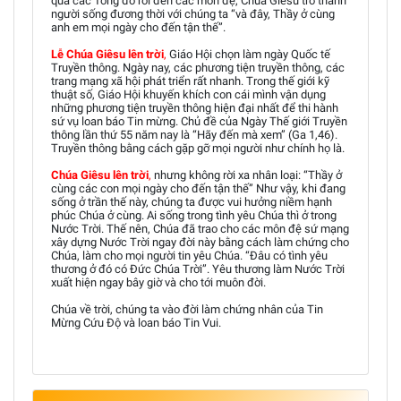
qua các Tông đồ rồi đến các môn đệ, Chúa Giêsu trở thành
người sống đương thời với chúng ta “và đây, Thầy ở cùng
anh em mọi ngày cho đến tận thế”.
Lễ Chúa Giêsu lên trời
,
Giáo Hội chọn làm ngày Quốc tế
Truyền thông. Ngày nay, các phương tiện truyền thông, các
trang mạng xã hội phát triển rất nhanh. Trong thế giới kỹ
thuật số, Giáo Hội khuyến khích con cái mình vận dụng
những phương tiện truyền thông hiện đại nhất để thi hành
sứ vụ loan báo Tin mừng. Chủ đề của Ngày Thế giới Truyền
thông lần thứ 55 năm nay là “Hãy đến mà xem” (Ga 1,46).
Truyền thông bằng cách gặp gỡ mọi người như chính họ là.
Chúa Giêsu lên trời
,
nhưng không rời xa nhân loại: “Thầy ở
cùng các con mọi ngày cho đến tận thế” Như vậy, khi đang
sống ở trần thế này, chúng ta được vui hưởng niềm hạnh
phúc Chúa ở cùng. Ai sống trong tình yêu Chúa thì ở trong
Nước Trời. Thế nên, Chúa đã trao cho các môn đệ sứ mạng
xây dựng Nước Trời ngay đời này bằng cách làm chứng cho
Chúa, làm cho mọi người tin yêu Chúa. “Đâu có tình yêu
thương ở đó có Đức Chúa Trời”. Yêu thương làm Nước Trời
xuất hiện ngay bây giờ và cho tới muôn đời.
Chúa về trời, chúng ta vào đời làm chứng nhân của Tin
Mừng Cứu Độ và loan báo Tin Vui.