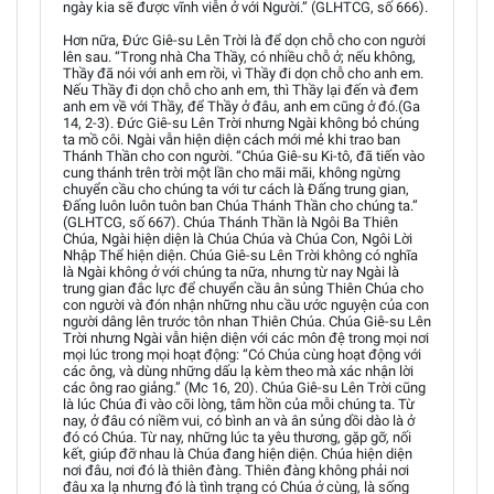
ngày kia sẽ được vĩnh viễn ở với Người.” (GLHTCG, số 666).
Hơn nữa, Đức Giê-su Lên Trời là để dọn chỗ cho con người
lên sau. “Trong nhà Cha Thầy, có nhiều chỗ ở; nếu không,
Thầy đã nói với anh em rồi, vì Thầy đi dọn chỗ cho anh em.
Nếu Thầy đi dọn chỗ cho anh em, thì Thầy lại đến và đem
anh em về với Thầy, để Thầy ở đâu, anh em cũng ở đó.(Ga
14, 2-3). Đức Giê-su Lên Trời nhưng Ngài không bỏ chúng
ta mồ côi. Ngài vẫn hiện diện cách mới mẻ khi trao ban
Thánh Thần cho con người. “Chúa Giê-su Ki-tô, đã tiến vào
cung thánh trên trời một lần cho mãi mãi, không ngừng
chuyển cầu cho chúng ta với tư cách là Đấng trung gian,
Đấng luôn luôn tuôn ban Chúa Thánh Thần cho chúng ta.”
(GLHTCG, số 667). Chúa Thánh Thần là Ngôi Ba Thiên
Chúa, Ngài hiện diện là Chúa Chúa và Chúa Con, Ngôi Lời
Nhập Thể hiện diện. Chúa Giê-su Lên Trời không có nghĩa
là Ngài không ở với chúng ta nữa, nhưng từ nay Ngài là
trung gian đắc lực để chuyển cầu ân sủng Thiên Chúa cho
con người và đón nhận những nhu cầu ước nguyện của con
người dâng lên trước tôn nhan Thiên Chúa. Chúa Giê-su Lên
Trời nhưng Ngài vẫn hiện diện với các môn đệ trong mọi nơi
mọi lúc trong mọi hoạt động: “Có Chúa cùng hoạt động với
các ông, và dùng những dấu lạ kèm theo mà xác nhận lời
các ông rao giảng.” (Mc 16, 20). Chúa Giê-su Lên Trời cũng
là lúc Chúa đi vào cõi lòng, tâm hồn của mỗi chúng ta. Từ
nay, ở đâu có niềm vui, có bình an và ân sủng dồi dào là ở
đó có Chúa. Từ nay, những lúc ta yêu thương, gặp gỡ, nối
kết, giúp đỡ nhau là Chúa đang hiện diện. Chúa hiện diện
nơi đâu, nơi đó là thiên đàng. Thiên đàng không phải nơi
đâu xa lạ nhưng đó là tình trạng có Chúa ở cùng, là sống