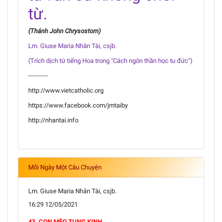
từ.
(Thánh John Chrysostom)
Lm. Giuse Maria Nhân Tài, csjb.
(Trích dịch từ tiếng Hoa trong "Cách ngôn thần học tu đức")
----------
http://www.vietcatholic.org
https://www.facebook.com/jmtaiby
http://nhantai.info
Mỗi Ngày Một Câu Chuyện
Lm. Giuse Maria Nhân Tài, csjb.
16:29 12/05/2021
43. CON MÈO TỤNG KINH