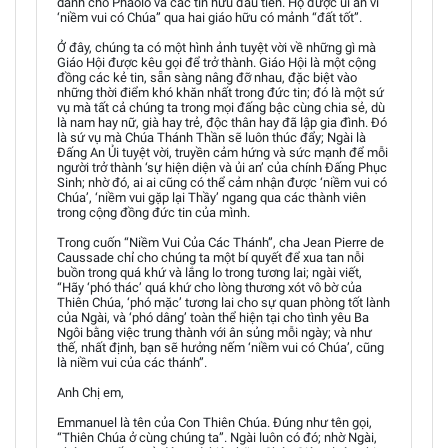
dành cho Phaolô và các tín hữu đầu tiên. Họ được ủi an vì
‘niềm vui có Chúa” qua hai giáo hữu có mảnh “đất tốt”.
Ở đây, chúng ta có một hình ảnh tuyệt vời về những gì mà
Giáo Hội được kêu gọi để trở thành. Giáo Hội là một cộng
đồng các kẻ tin, sẵn sàng nâng đỡ nhau, đặc biệt vào
những thời điểm khó khăn nhất trong đức tin; đó là một sứ
vụ mà tất cả chúng ta trong mọi đấng bậc cùng chia sẻ, dù
là nam hay nữ, già hay trẻ, độc thân hay đã lập gia đình. Đó
là sứ vụ mà Chúa Thánh Thần sẽ luôn thúc đẩy; Ngài là
Đấng An Ủi tuyệt vời, truyền cảm hứng và sức mạnh để mỗi
người trở thành ‘sự hiện diện và ủi an’ của chính Đấng Phục
Sinh; nhờ đó, ai ai cũng có thể cảm nhận được ‘niềm vui có
Chúa’, ‘niềm vui gặp lại Thầy’ ngang qua các thành viên
trong cộng đồng đức tin của mình.
Trong cuốn “Niềm Vui Của Các Thánh”, cha Jean Pierre de
Caussade chỉ cho chúng ta một bí quyết để xua tan nỗi
buồn trong quá khứ và lắng lo trong tương lai; ngài viết,
“Hãy ‘phó thác’ quá khứ cho lòng thương xót vô bờ của
Thiên Chúa, ‘phó mặc’ tương lai cho sự quan phòng tốt lành
của Ngài, và ‘phó dâng’ toàn thể hiện tại cho tình yêu Ba
Ngôi bằng việc trung thành với ân sủng mỗi ngày; và như
thế, nhất định, bạn sẽ hưởng nếm ‘niềm vui có Chúa’, cũng
là niềm vui của các thánh”.
Anh Chị em,
Emmanuel là tên của Con Thiên Chúa. Đúng như tên gọi,
“Thiên Chúa ở cùng chúng ta”. Ngài luôn có đó; nhờ Ngài,