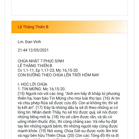
Lễ Thăng Thiên B
Lm. Đan Vinh
21:44 12/05/2021
CHÚA NHẬT 7 PHỤC SINH
LỄ THĂNG THIÊN B
Cv 1,1-11; Ep 1,17-23; Mc 16,15-20
CON ĐƯỜNG THEO CHÚA LÊN TRỜI HÔM NAY
I. HỌC LỜI CHÚA
1. TIN MỪNG: Mc 16,15-20.
(15) Người nói với các ông: “Anh em hãy đi khắp tứ phương
thiên hạ, loan báo Tin Mừng cho mọi loài thọ tạo. (16) Ai tin
và chịu phép Rửa sẽ được cứu độ. Còn ai không tin, thì sẽ
bị kết án”. (17) Đây là những dấu lạ sẽ đi theo những ai có
lòng tin: Nhân danh Thầy, họ sẽ trừ được quỷ, sẽ nói được
những tiếng mới lạ. (18) Họ sẽ cầm được rắn, và dù có
uống nhằm thuốc độc, thì cũng chẳng sao. Và nếu họ đặt
tay lên những người bệnh, thì những người này cũng được
mạnh khỏe. (19) Nói xong, Chúa Giê-su được rước lên trời
và ngự bên hữu Thiên Chúa. (20) Còn các Tông đồ thì ra đi