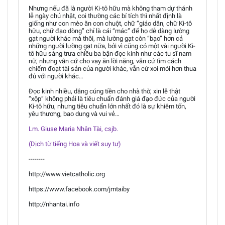
Nhưng nếu đã là người Ki-tô hữu mà không tham dự thánh
lễ ngày chủ nhật, coi thường các bí tích thì nhất định là
giống như con mèo ăn con chuột, chữ “giáo dân, chữ Ki-tô
hữu, chữ đạo dòng” chỉ là cái “mác” để họ dễ dàng lường
gạt người khác mà thôi, mà lường gạt còn “bạo” hơn cả
những người lường gạt nữa, bởi vì cũng có một vài người Ki-
tô hữu sáng trưa chiều ba bận đọc kinh như các tu sĩ nam
nữ, nhưng vẫn cứ cho vay ăn lời nặng, vẫn cứ tìm cách
chiếm đoạt tài sản của người khác, vẫn cứ xoi mói hơn thua
đủ với người khác…
Đọc kinh nhiều, dâng cúng tiền cho nhà thờ, xin lễ thật
“xộp” không phải là tiêu chuẩn đánh giá đạo đức của người
Ki-tô hữu, nhưng tiêu chuẩn lớn nhất đó là sự khiêm tốn,
yêu thương, bao dung và vui vẻ…
Lm. Giuse Maria Nhân Tài, csjb.
(Dịch từ tiếng Hoa và viết suy tư)
--------
http://www.vietcatholic.org
https://www.facebook.com/jmtaiby
http://nhantai.info