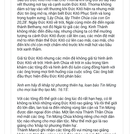
vết thương nơi tay và cạnh sườn Đức Kitô. Thoma không
dám sờ tay vào vết thương khi Đức Kitô hiện ra nhưng mắt
đức tin ông mở ra, nhận biết Đức Kitô Phục Sinh và long
trọng tuyên xưng;
'Lậy Chúa, lậy Thiên Chúa của con Gn
20,28'.
Ngày Đức Kitô về trời, Ngài cùng môn đệ đến ngoài
thành Bethany, nơi đó Ngài từ giã các ông. Kinh Thánh
không nhắc đến điều này, nhưng chúng ta có thể mường
tượng ra cảnh Đức Kitô được cất lên cao, các môn đệ mắt
mở to nhìn thân thể Đức Kitô cứ lên cao mãi, cao mãi, cho
đến khi chỉ còn một chấm nhỏ trước khi mất hút vào bầu
trời xanh thẳm.
Giã từ Đức Kitô nhưng các môn đệ không giã từ hình ảnh
Đức Kitô về trời. Hình ảnh Chúa về trời in sâu trong tâm
khảm các tông đồ và hình ảnh đó luôn cùng đồng hành với
các ông trong mọi tình huống của cuộc sống. Các ông bắt
đầu thực hiện điều Đức Kitô phán bảo:
'Anh em hãy đi khắp tứ phương thiên hạ, loan báo Tin Mừng
cho mọi loài thọ tạo Mc. 16:15'.
Với các tông đồ thế giới các ông lúc đó rất hạn hẹp, có lẽ
không ra khỏi những vùng Đức Kitô rao giảng. Và rồi thế giới
đó lớn dần, lan toả ra đến những vùng lân cận và Tin Mừng
được dân ngoại đón chào. Một lần nữa Thánh Thần Chúa
mở mắt các ông. Tin Mừng Chúa không riêng cho một dân
tộc nào nhưng cho mọi dân tộc. Như thế mới gọi là rao
giảng cho 'khắp tứ phương thiên hạ'.
Thánh Marcô ghi nhận các tông đồ vui mừng rao giảng