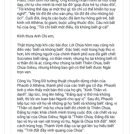
Plato, môn sinh nổi tiếng. Ông không nhận mình là một thầy
dạy, chỉ tự cho mình là một bà đỡ ‘giúp đứa trẻ tự chào đời’,
“Tôi không thể dạy ai một thứ gì; tôi chỉ có thể khiến họ suy
nghĩ!”; “Mẹ tôi đỡ đẻ cho sản phụ, tôi đỡ đẻ cho những bộ
óc!”. Cuối đời, ông bị cáo buộc đã làm hư hỏng giới trẻ, bất
kính với Athêna; bị giam, buộc uống thuốc độc. Câu nói bất
hủ của ông, “Tôi chỉ biết một điều, tôi không biết gì cả!”.
Kính thưa Anh Chị em,
Thật trùng hợp khi các bài đọc Lời Chúa hôm nay cũng nói
đến việc ‘biết và không biết’. Đặc biệt, một trùng hợp thú vị
hơn, khi những người của chính thành phố xưa đã giết chết
Socrates biết rằng, có thần minh, nhưng họ lại không biết rõ
vị thần đó là ai; cũng như chúng ta biết Thiên Chúa, biết
Chúa Giêsu, nhưng không bao giờ có thể biết được Ngài
trọn vẹn.
Công Vụ Tông Đồ tường thuật chuyến dừng chân của
Phaolô ở Athêna, thành phố của các triết gia cổ đại. Phaolô
tinh ý nhìn thấy một bàn thờ của họ ghi, “Kính Thần vô
danh”; lập tức, ông lên tiếng, “Đấng quý vị thờ mà không
biết, thì tôi xin loan báo Người cho quý vị”. Sau đó, Phaolô
tiếp tục nói với họ về những gì họ ‘biết và không biết’ rằng, vị
“Thần vô danh” mà họ chưa biết đó chính là Thiên Chúa,
Đấng tự mặc khải chính mình trong cuộc đời, cái chết và sự
sống lại của Chúa Giêsu; Ngài là “Thiên Chúa, Đấng đã tác
tạo vũ trụ và vạn vật trong vũ trụ, Ngài là Chúa trời đất”. Một
cách trùng hợp, Thánh Vịnh đáp ca lại gợi lên ‘sự hiểu biết’
này, “Trời đất đầy vinh quang của Chúa”.