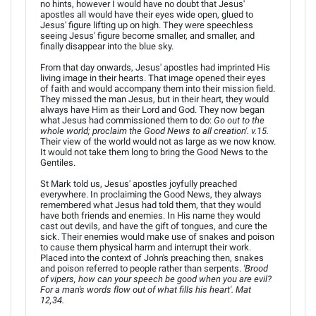
no hints, however I would have no doubt that Jesus'
apostles all would have their eyes wide open, glued to
Jesus' figure lifting up on high. They were speechless
seeing Jesus' figure become smaller, and smaller, and
finally disappear into the blue sky.
From that day onwards, Jesus' apostles had imprinted His
living image in their hearts. That image opened their eyes
of faith and would accompany them into their mission field.
They missed the man Jesus, but in their heart, they would
always have Him as their Lord and God. They now began
what Jesus had commissioned them to do:
Go out to the
whole world; proclaim the Good News to all creation'. v.15.
Their view of the world would not as large as we now know.
It would not take them long to bring the Good News to the
Gentiles.
St Mark told us, Jesus' apostles joyfully preached
everywhere. In proclaiming the Good News, they always
remembered what Jesus had told them, that they would
have both friends and enemies. In His name they would
cast out devils, and have the gift of tongues, and cure the
sick. Their enemies would make use of snakes and poison
to cause them physical harm and interrupt their work.
Placed into the context of John's preaching then, snakes
and poison referred to people rather than serpents.
'Brood
of vipers, how can your speech be good when you are evil?
For a man's words flow out of what fills his heart'. Mat
12,34.