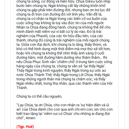
chúng ta sống, cử động và hiện hữu. Chúa Giêsu luôn nhịp
bước bên chúng ta. Ngài không cất lấy những khốn khổ
chúng ta gặp phải trên đường đời, nhưng ban ơn trợ lực để
chúng ta đi trọn con đường đó với tình yêu. Vấn đề là,
chúng ta có nhận ra Ngài trong các biến cố vui buồn của
cuộc sống hay không là tuỳ vào đức tin của mỗi người.
Nhận ra Chúa đang đồng hành, chúng ta không thể để cho
mình đánh mất niềm vui vì bất cứ lý do nào. Đó là trải
nghiệm của Phaolô, của các tín hữu đầu tiên, của các
thánh; nhưng đó cũng là trải nghiệm của mỗi người chúng
ta. Giữa cơn đại dịch, khi chúng ta lo lắng, thấp thỏm, và
khó có thể hình dung một thời điểm mà mọi thứ sẽ tốt hơn;
hoặc khi chúng ta không thể nhìn thấy ánh sáng ở cuối
đường hầm, một đường hầm dường như thăm thẳm… thì
nếu Chúa Phục Sinh vẫn ‘chiếm chỗ’ ở trung tâm cuộc sống
hàng ngày của chúng ta, chúng ta vẫn sẽ ‘lại thấy Ngài’.
Thấy Ngài trong kinh nguyện; thấy Ngài trong sự ước ao
rước Chúa Thánh Thể; thấy Ngài trong Lời Chúa; thấy Ngài
trong những người thân mà chúng ta chăm sóc; và thấy
Ngài nhiều nhất, trong tha nhân, qua các thành viên của Hội
Thánh.
Chúng ta có thể cầu nguyện,
“Lạy Chúa, tạ ơn Chúa, cho con nhận ra ‘sự hiện diện và ủi
an’ của Chúa dành cho con qua anh chị em con; xin cho con
biết trao tặng lại ‘niềm vui có Chúa’ cho những ai đang đợi
chờ”, Amen.
(Tgp. Huế)