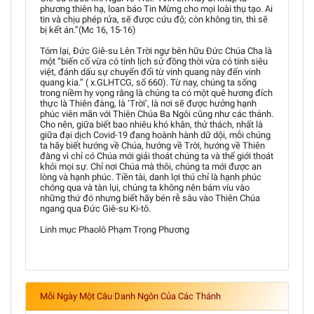
phương thiên hạ, loan báo Tin Mừng cho mọi loài thụ tạo. Ai
tin và chịu phép rửa, sẽ được cứu độ; còn không tin, thì sẽ
bị kết án.”(Mc 16, 15-16)
Tóm lại, Đức Giê-su Lên Trời ngự bên hữu Đức Chúa Cha là
một “biến cố vừa có tính lịch sử đồng thời vừa có tính siêu
việt, đánh dấu sự chuyển đổi từ vinh quang này đến vinh
quang kia.” ( x.GLHTCG, số 660). Từ nay, chúng ta sống
trong niềm hy vọng rằng là chúng ta có một quê hương đích
thực là Thiên đàng, là ‘Trời’, là nơi sẽ được hưởng hạnh
phúc viên mãn với Thiên Chúa Ba Ngôi cũng như các thánh.
Cho nên, giữa biết bao nhiêu khó khăn, thử thách, nhất là
giữa đại dịch Covid-19 đang hoành hành dữ dội, mỗi chúng
ta hãy biết hướng về Chúa, hướng về Trời, hướng về Thiên
đàng vì chỉ có Chúa mới giải thoát chúng ta và thế giới thoát
khỏi mọi sự. Chỉ nơi Chúa mà thôi, chúng ta mới được an
lòng và hạnh phúc. Tiền tài, danh lợi thú chỉ là hạnh phúc
chóng qua và tàn lụi, chúng ta không nên bám víu vào
những thứ đó nhưng biết hãy bén rễ sâu vào Thiên Chúa
ngang qua Đức Giê-su Ki-tô.
Linh mục Phaolô Phạm Trọng Phương
Mỗi Ngày Một Câu Danh Ngôn Của Các Thánh