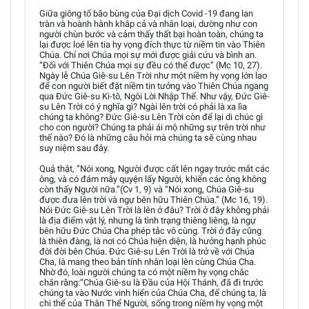
Giữa giông tố bão bùng của Đại dịch Covid -19 đang lan
tràn và hoành hành khắp cả và nhân loại, dường như con
người chùn bước và cảm thấy thất bại hoàn toàn, chúng ta
lại được loé lên tia hy vọng đích thực từ niềm tin vào Thiên
Chúa. Chỉ nơi Chúa mọi sự mới được giải cứu và bình an.
“Đối với Thiên Chúa mọi sự đều có thể được” (Mc 10, 27).
Ngày lễ Chúa Giê-su Lên Trời như một niềm hy vọng lớn lao
để con người biết đặt niềm tin tưởng vào Thiên Chúa ngang
qua Đức Giê-su Ki-tô, Ngôi Lời Nhập Thể. Như vậy, Đức Giê-
su Lên Trời có ý nghĩa gì? Ngài lên trời có phải là xa lìa
chúng ta không? Đức Giê-su Lên Trời còn để lại di chúc gì
cho con người? Chúng ta phải ái mộ những sự trên trời như
thế nào? Đó là những câu hỏi mà chúng ta sẽ cùng nhau
suy niệm sau đây.
Quả thật, “Nói xong, Người được cất lên ngay trước mắt các
ông, và có đám mây quyện lấy Người, khiến các ông không
còn thấy Người nữa.”(Cv 1, 9) và “Nói xong, Chúa Giê-su
được đưa lên trời và ngự bên hữu Thiên Chúa.” (Mc 16, 19).
Nói Đức Giê-su Lên Trời là lên ở đâu? Trời ở đây không phải
là địa điểm vật lý, nhưng là tình trạng thiêng liêng, là ngự
bên hữu Đức Chúa Cha phép tắc vô cùng. Trời ở đây cũng
là thiên đàng, là nơi có Chúa hiện diện, là hưởng hạnh phúc
đời đời bên Chúa. Đức Giê-su Lên Trời là trở về với Chúa
Cha, là mang theo bản tính nhân loại lên cùng Chúa Cha.
Nhờ đó, loài người chúng ta có một niềm hy vọng chắc
chắn rằng:“Chúa Giê-su là Đầu của Hội Thánh, đã đi trước
chúng ta vào Nước vinh hiển của Chúa Cha, để chúng ta, là
chi thể của Thân Thể Người, sống trong niềm hy vọng một