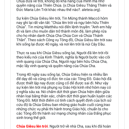
Chúa đưa về trời, không do khả năng của mình mà nhờ
quyền năng của Thiên Chúa. (x.Chúa Giêsu Thăng Thiên và
Đức Maria Lên Trời khác nhau thế nào?. aleteia.org).
Sự kiện Chúa Giêsu lên trời, Tin Mừng thánh Maccô hôm
nay ghi lại rất vắn tắt: “Chúa lên trời và ngự bên hữu Thiên
Chúa”. Tin mừng Matthêu nói đến lệnh truyền: “Anh em hãy
đi và làm cho muôn dân trở thành môn đệ, làm phép rửa
cho họ nhân danh Chúa Cha Chúa Con và Chúa Thánh
Thần”. Theo sách Công vụ Tông đồ, Chúa Giêsu lên trời sau
khi sống lại được 40 ngày, và nơi lên trời là núi Cây Dầu.
Thực ra sau khi Chúa Giêsu sống lại, Người đã lên trời rồi
theo kiểu nói của Kinh Thánh, nghĩa là Người bước vào cõi
vinh quang của Chúa Cha, Người ngự bên hữu Chúa Cha,
mặc lấy vinh quang và quyền năng của Chúa Cha.
Trong 40 ngày sau sống lại, Chúa Giêsu hiện ra nhiều lần
để dạy dỗ và cũng cố đức tin của các Tông Đồ. Giáo hội đã
được thiết lập nay được cũng cố để được sai đi. Như vậy
sự kiện lên trời mà phụng vụ Giáo Hội kính nhớ hôm nay có
ý nghĩa sâu xa. Nó chấm dứt thời gian Chúa hiện diện giữa
nhân loại bằng thân xác, chấm dứt thời gian huấn luyện các
Tông Đồ. Một thời điểm có tính cách quyết định của lịch sử
cứu độ là Chúa Giêsu ban những giáo huấn cuối cùng,trao
những chức vụ phải thi hành trong Giáo hội, chuẩn bị cho
các Tông đồ thi hành sứ mạng chứng nhân của Đấng phục
sinh trong thế giới.
Chúa Giêsu lên trời
.
Người trở về nhà Cha, sau khi đã hoàn