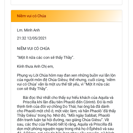
Niềm vui có Chúa
Lm. Minh Anh
21:32 12/05/2021
NIỀM VUI CÓ CHÚA
“Một ít nữa các con sẽ thấy Thầy”.
Kính thưa Anh Chị em,
Phụng vụ Lời Chúa hôm nay đan xen những buồn vui lẫn lộn
của người môn đệ Chúa Giêsu; thế nhưng, cuối cùng, ‘niềm
vui có Chúa’ vẫn là một ưu thế tất yếu, vì “Một ít nữa các
con sẽ thấy Thầy”.
Bài đọc thứ nhất cho thấy sự hiếu khách của Aquila và
Priscilla khi lần đầu tiên Phaolô đến Côrintô. Đó là mối
thịnh tình của đôi vợ chồng Do Thái; hai ông bà đã dành
cho Phaolô một chỗ ở, một việc làm; và hẳn Phaolô ‘đã thấy
Thầy Giêsu’ trong họ. Nhờ đó, “Mỗi ngày Sabbat, Phaolô
đến tranh luận tại hội đường, rao giảng Chúa Giêsu”. Về
sau, các thư của Phaolô tiết lộ rằng, Aquila và Priscilla đã
dọn một phòng nguyện ngay trong nhà họ ở Êphêsô và sau