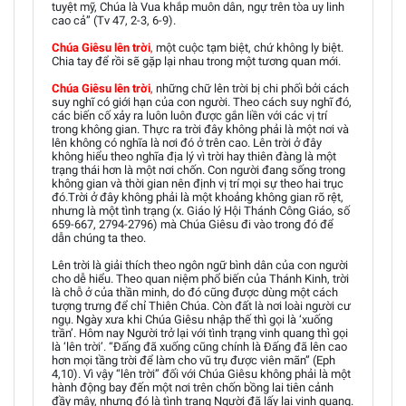
tuyệt mỹ, Chúa là Vua khắp muôn dân, ngự trên tòa uy linh
cao cả” (Tv 47, 2-3, 6-9).
Chúa Giêsu lên trời
,
một cuộc tạm biệt, chứ không ly biệt.
Chia tay để rồi sẽ gặp lại nhau trong một tương quan mới.
Chúa Giêsu lên trời
,
những chữ lên trời bị chi phối bởi cách
suy nghĩ có giới hạn của con người. Theo cách suy nghĩ đó,
các biến cố xảy ra luôn luôn được gắn liền với các vị trí
trong không gian. Thực ra trời đây không phải là một nơi và
lên không có nghĩa là nơi đó ở trên cao. Lên trời ở đây
không hiểu theo nghĩa địa lý vì trời hay thiên đàng là một
trạng thái hơn là một nơi chốn. Con người đang sống trong
không gian và thời gian nên định vị trí mọi sự theo hai trục
đó.Trời ở đây không phải là một khoảng không gian rõ rệt,
nhưng là một tình trạng (x. Giáo lý Hội Thánh Công Giáo, số
659-667, 2794-2796) mà Chúa Giêsu đi vào trong đó để
dẫn chúng ta theo.
Lên trời là giải thích theo ngôn ngữ bình dân của con người
cho dễ hiểu. Theo quan niệm phổ biến của Thánh Kinh, trời
là chỗ ở của thần minh, do đó cũng được dùng một cách
tượng trưng để chỉ Thiên Chúa. Còn đất là nơi loài người cư
ngụ. Ngày xưa khi Chúa Giêsu nhập thế thì gọi là ‘xuống
trần’. Hôm nay Người trở lại với tình trạng vinh quang thì gọi
là ‘lên trời’. “Đấng đã xuống cũng chính là Đấng đã lên cao
hơn mọi tầng trời để làm cho vũ trụ được viên mãn” (Eph
4,10). Vì vậy “lên trời” đối với Chúa Giêsu không phải là một
hành động bay đến một nơi trên chốn bồng lai tiên cảnh
đầy mây, nhưng đó là tình trạng Người đã lấy lại vinh quang.