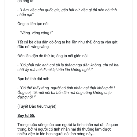
dò ông ta:
- “Làm việc cho quốc gia, gặp bất cứ việc gì thì nên có tính
nhẫn nại”.
Ông ta liên tục nói:
- “Vâng, vâng vâng !”
Tất cả bè đều dặn dò ông ta hai lần như thế, ông ta vẫn gật
đầu nói vâng vâng.
Đến lần dặn dò thứ tư, ông ta nổi giận nói:
- “Có phải các anh coi tôi là thằng ngu đần không, chỉ có hai
chữ ấy mà nói di nói lại bốn lần không nghỉ !”
Bạn bè thở dài nói:
- “Có thể thấy rằng, người có tính nhẫn nại thật không dễ !
Ông coi, tôi mới nói ba bốn lần mà ông cũng không chịu
đựng nổi !”
(Tuyết Đào tiểu thuyêt)
Suy tư 55:
Trong cuộc sống của con người ta tính nhẫn nại rất là quan
trọng, bởi vì người có tính nhẫn nại thì thường làm được
nhiều việc to lớn hơn người có tính nóng nảy…