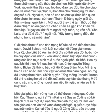
thực phẩm cung cấp thức ăn cho hơn 300 người dân New
York vào mỗi thứ Bảy, các lớp học đào tạo đức tin cho giáo
dân và một mục vụ phục vụ bàn thờ cho những người đàn
ông trẻ tuổi. Ngoài ra, còn có các nhiệm vụ khác liên quan
đến chức linh mục, cử hành Thánh lễ hàng ngày, giải tội,
thăm viếng người bệnh. Một người thay thế tạm thời, có thể
đảm nhiệm nhiều giáo xứ, chắc chắn sẽ gặp khó khăn để
theo kịp. “Ngay cả khi tôi ra ngoài một tuần, họ vẫn hỏi, 'Cha
Luis, cha đã ở đâu?' “ ngài nói. “Hãy tưởng tượng điều đó
nhưng trong cả một năm.”
Giải pháp thực tế cho tình trạng bế tắc có thể đến theo hai
cách. David Spicer, một luật sư của hội đồng giám mục
Hoa Kỳ, cho biết Bộ An ninh Nội địa có thể sửa đổi hoặc hủy
bỏ quy định của mình - vốn không được luật định bắt buộc -
rằng các linh mục sinh ra ở nước ngoài phải rời khỏi Hoa Kỳ
sau khi thị thực R-1 của họ hết hạn. Chính quyền Tổng
thống Biden đã thông báo với Hội Đồng Giám Mục Mỹ rằng
họ đã cân nhắc làm như vậy vào mùa thu năm ngoái nhưng
đã không thực hiện. Chính quyền Tổng thống Donald Trump
đã chỉ ra rằng họ có thể đề xuất một quy tắc vào tháng 9 để
cung cấp cho những người làm việc tôn giáo nhiều sự linh
hoạt hơn.
Một giải pháp bền vững hơn có thể được thông qua Quốc
hội. Các Thượng nghị sĩ Tim Kaine và Susan Collins có kế
hoạch đưa ra một dự luật cho phép những người làm việc
tôn giáo có đơn xin thẻ xanh đang chờ giải quyết được ở lại
sau năm năm. Cả hai đều là người Công Giáo, các thượng