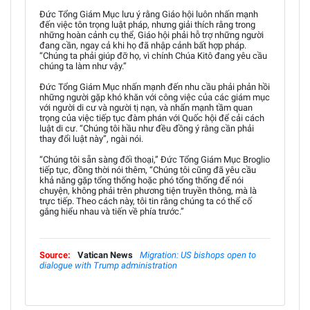
Đức Tổng Giám Mục lưu ý rằng Giáo hội luôn nhấn mạnh
đến việc tôn trọng luật pháp, nhưng giải thích rằng trong
những hoàn cảnh cụ thể, Giáo hội phải hỗ trợ những người
đang cần, ngay cả khi họ đã nhập cảnh bất hợp pháp.
“Chúng ta phải giúp đỡ họ, vì chính Chúa Kitô đang yêu cầu
chúng ta làm như vậy.”
Đức Tổng Giám Mục nhấn mạnh đến nhu cầu phải phản hồi
những người gặp khó khăn với công việc của các giám mục
với người di cư và người tị nạn, và nhấn mạnh tầm quan
trọng của việc tiếp tục đàm phán với Quốc hội để cải cách
luật di cư. “Chúng tôi hầu như đều đồng ý rằng cần phải
thay đổi luật này”, ngài nói.
“Chúng tôi sẵn sàng đối thoại,” Đức Tổng Giám Mục Broglio
tiếp tục, đồng thời nói thêm, “Chúng tôi cũng đã yêu cầu
khả năng gặp tổng thống hoặc phó tổng thống để nói
chuyện, không phải trên phương tiện truyền thông, mà là
trực tiếp. Theo cách này, tôi tin rằng chúng ta có thể cố
gắng hiểu nhau và tiến về phía trước.”
Source:
Vatican News
Migration: US bishops open to
dialogue with Trump administration