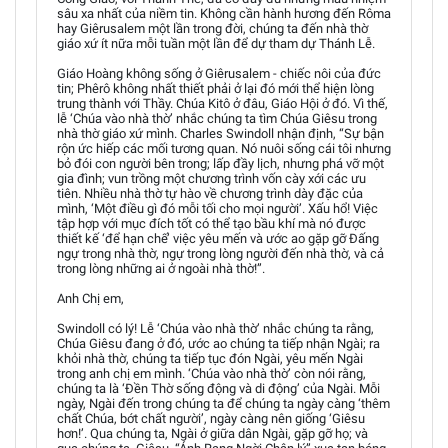
sâu xa nhất của niềm tin. Không cần hành hương đến Rôma
hay Giêrusalem một lần trong đời, chúng ta đến nhà thờ
giáo xứ ít nữa mỗi tuần một lần để dự tham dự Thánh Lễ.
Giáo Hoàng không sống ở Giêrusalem - chiếc nôi của đức
tin; Phêrô không nhất thiết phải ở lại đó mới thể hiện lòng
trung thành với Thầy. Chúa Kitô ở đâu, Giáo Hội ở đó. Vì thế,
lễ ‘Chúa vào nhà thờ’ nhắc chúng ta tìm Chúa Giêsu trong
nhà thờ giáo xứ mình. Charles Swindoll nhận định, “Sự bận
rộn ức hiếp các mối tương quan. Nó nuôi sống cái tôi nhưng
bỏ đói con người bên trong; lấp đầy lịch, nhưng phá vỡ một
gia đình; vun trồng một chương trình vốn cày xới các ưu
tiên. Nhiều nhà thờ tự hào về chương trình dày đặc của
mình, ‘Một điều gì đó mỗi tối cho mọi người’. Xấu hổ! Việc
tập hợp với mục đích tốt có thể tạo bầu khí mà nó được
thiết kế ‘để hạn chế’ việc yêu mến và ước ao gặp gỡ Đấng
ngự trong nhà thờ, ngự trong lòng người đến nhà thờ, và cả
trong lòng những ai ở ngoài nhà thờ!”.
Anh Chị em,
Swindoll có lý! Lễ ‘Chúa vào nhà thờ’ nhắc chúng ta rằng,
Chúa Giêsu đang ở đó, ước ao chúng ta tiếp nhận Ngài; ra
khỏi nhà thờ, chúng ta tiếp tục đón Ngài, yêu mến Ngài
trong anh chị em mình. ‘Chúa vào nhà thờ’ còn nói rằng,
chúng ta là ‘Đền Thờ sống động và di động’ của Ngài. Mỗi
ngày, Ngài đến trong chúng ta để chúng ta ngày càng ‘thêm
chất Chúa, bớt chất người’, ngày càng nên giống ‘Giêsu
hơn!’. Qua chúng ta, Ngài ở giữa dân Ngài, gặp gỡ họ; và