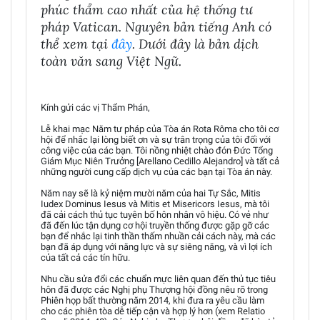
phúc thẩm cao nhất của hệ thống tư
pháp Vatican. Nguyên bản tiếng Anh có
thể xem tại
đây
. Dưới đây là bản dịch
toàn văn sang Việt Ngữ.
Kính gửi các vị Thẩm Phán,
Lễ khai mạc Năm tư pháp của Tòa án Rota Rôma cho tôi cơ
hội để nhắc lại lòng biết ơn và sự trân trọng của tôi đối với
công việc của các bạn. Tôi nồng nhiệt chào đón Đức Tổng
Giám Mục Niên Trưởng [Arellano Cedillo Alejandro] và tất cả
những người cung cấp dịch vụ của các bạn tại Tòa án này.
Năm nay sẽ là kỷ niệm mười năm của hai Tự Sắc, Mitis
Iudex Dominus Iesus và Mitis et Misericors Iesus, mà tôi
đã cải cách thủ tục tuyên bố hôn nhân vô hiệu. Có vẻ như
đã đến lúc tận dụng cơ hội truyền thống được gặp gỡ các
bạn để nhắc lại tinh thần thấm nhuần cải cách này, mà các
bạn đã áp dụng với năng lực và sự siêng năng, và vì lợi ích
của tất cả các tín hữu.
Nhu cầu sửa đổi các chuẩn mực liên quan đến thủ tục tiêu
hôn đã được các Nghị phụ Thượng hội đồng nêu rõ trong
Phiên họp bất thường năm 2014, khi đưa ra yêu cầu làm
cho các phiên tòa dễ tiếp cận và hợp lý hơn (xem Relatio