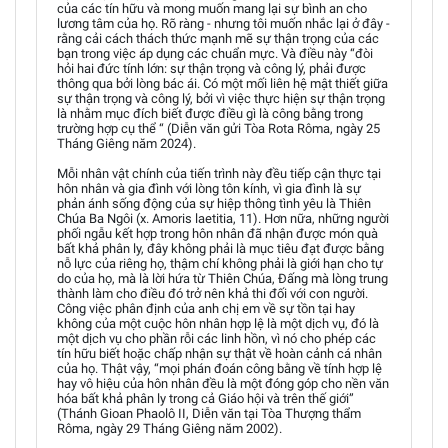
của các tín hữu và mong muốn mang lại sự bình an cho
lương tâm của họ. Rõ ràng - nhưng tôi muốn nhắc lại ở đây -
rằng cải cách thách thức mạnh mẽ sự thận trọng của các
bạn trong việc áp dụng các chuẩn mực. Và điều này “đòi
hỏi hai đức tính lớn: sự thận trọng và công lý, phải được
thông qua bởi lòng bác ái. Có một mối liên hệ mật thiết giữa
sự thận trọng và công lý, bởi vì việc thực hiện sự thận trọng
là nhằm mục đích biết được điều gì là công bằng trong
trường hợp cụ thể “ (Diễn văn gửi Tòa Rota Rôma, ngày 25
Tháng Giêng năm 2024).
Mỗi nhân vật chính của tiến trình này đều tiếp cận thực tại
hôn nhân và gia đình với lòng tôn kính, vì gia đình là sự
phản ánh sống động của sự hiệp thông tình yêu là Thiên
Chúa Ba Ngôi (x. Amoris laetitia, 11). Hơn nữa, những người
phối ngẫu kết hợp trong hôn nhân đã nhận được món quà
bất khả phân ly, đây không phải là mục tiêu đạt được bằng
nỗ lực của riêng họ, thậm chí không phải là giới hạn cho tự
do của họ, mà là lời hứa từ Thiên Chúa, Đấng mà lòng trung
thành làm cho điều đó trở nên khả thi đối với con người.
Công việc phân định của anh chị em về sự tồn tại hay
không của một cuộc hôn nhân hợp lệ là một dịch vụ, đó là
một dịch vụ cho phần rỗi các linh hồn, vì nó cho phép các
tín hữu biết hoặc chấp nhận sự thật về hoàn cảnh cá nhân
của họ. Thật vậy, “mọi phán đoán công bằng về tính hợp lệ
hay vô hiệu của hôn nhân đều là một đóng góp cho nền văn
hóa bất khả phân ly trong cả Giáo hội và trên thế giới”
(Thánh Gioan Phaolô II, Diễn văn tại Tòa Thượng thẩm
Rôma, ngày 29 Tháng Giêng năm 2002).