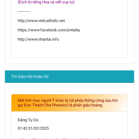
(Dịch từ tiếng Hoa và viết suy tư)
----------
http://www.vietcatholic.net
https://www.facebook.com/jmtaiby
http://www.nhantai.info
Tin Giáo Hội Hoàn Vũ
Một linh mục người Ý khác bị rút phép thông công sau khi
gọi Đức Thánh Cha Phanxicô là phản giáo hoàng
Đặng Tự Do
01:42 01/02/2025