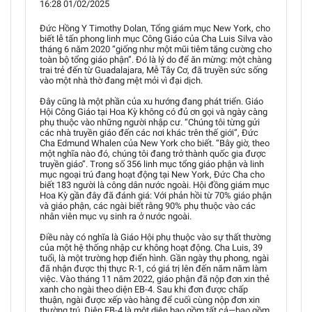
16:28 01/02/2025
Đức Hồng Y Timothy Dolan, Tổng giám mục New York, cho
biết lễ tấn phong linh mục Công Giáo của Cha Luis Silva vào
tháng 6 năm 2020 “giống như một mũi tiêm tăng cường cho
toàn bộ tổng giáo phận”. Đó là lý do để ăn mừng: một chàng
trai trẻ đến từ Guadalajara, Mễ Tây Cơ, đã truyền sức sống
vào một nhà thờ đang mệt mỏi vì đại dịch.
Đây cũng là một phần của xu hướng đang phát triển. Giáo
Hội Công Giáo tại Hoa Kỳ không có đủ ơn gọi và ngày càng
phụ thuộc vào những người nhập cư. “Chúng tôi từng gửi
các nhà truyền giáo đến các nơi khác trên thế giới”, Đức
Cha Edmund Whalen của New York cho biết. “Bây giờ, theo
một nghĩa nào đó, chúng tôi đang trở thành quốc gia được
truyền giáo”. Trong số 356 linh mục tổng giáo phận và linh
mục ngoại trú đang hoạt động tại New York, Đức Cha cho
biết 183 người là công dân nước ngoài. Hội đồng giám mục
Hoa Kỳ gần đây đã đánh giá: Với phản hồi từ 70% giáo phận
và giáo phận, các ngài biết rằng 90% phụ thuộc vào các
nhân viên mục vụ sinh ra ở nước ngoài.
Điều này có nghĩa là Giáo Hội phụ thuộc vào sự thất thường
của một hệ thống nhập cư không hoạt động. Cha Luis, 39
tuổi, là một trường hợp điển hình. Gần ngày thụ phong, ngài
đã nhận được thị thực R-1, có giá trị lên đến năm năm làm
việc. Vào tháng 11 năm 2022, giáo phận đã nộp đơn xin thẻ
xanh cho ngài theo diện EB-4. Sau khi đơn được chấp
thuận, ngài được xếp vào hàng để cuối cùng nộp đơn xin
thường trú. Diện EB-4 là một diện bao gồm tất cả—bao gồm