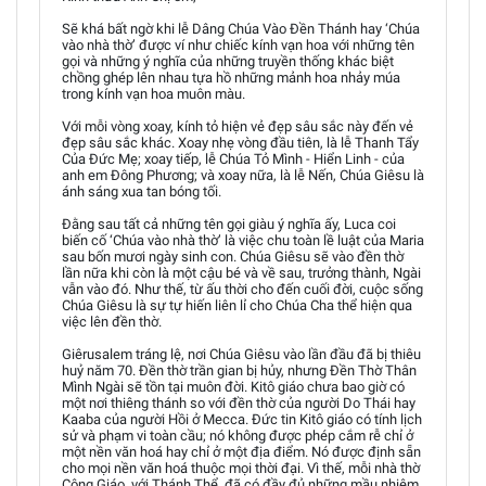
Sẽ khá bất ngờ khi lễ Dâng Chúa Vào Đền Thánh hay ‘Chúa
vào nhà thờ’ được ví như chiếc kính vạn hoa với những tên
gọi và những ý nghĩa của những truyền thống khác biệt
chồng ghép lên nhau tựa hồ những mảnh hoa nhảy múa
trong kính vạn hoa muôn màu.
Với mỗi vòng xoay, kính tỏ hiện vẻ đẹp sâu sắc này đến vẻ
đẹp sâu sắc khác. Xoay nhẹ vòng đầu tiên, là lễ Thanh Tẩy
Của Đức Mẹ; xoay tiếp, lễ Chúa Tỏ Mình - Hiển Linh - của
anh em Đông Phương; và xoay nữa, là lễ Nến, Chúa Giêsu là
ánh sáng xua tan bóng tối.
Đằng sau tất cả những tên gọi giàu ý nghĩa ấy, Luca coi
biến cố ‘Chúa vào nhà thờ’ là việc chu toàn lề luật của Maria
sau bốn mươi ngày sinh con. Chúa Giêsu sẽ vào đền thờ
lần nữa khi còn là một cậu bé và về sau, trưởng thành, Ngài
vẫn vào đó. Như thế, từ ấu thời cho đến cuối đời, cuộc sống
Chúa Giêsu là sự tự hiến liên lỉ cho Chúa Cha thể hiện qua
việc lên đền thờ.
Giêrusalem tráng lệ, nơi Chúa Giêsu vào lần đầu đã bị thiêu
huỷ năm 70. Đền thờ trần gian bị hủy, nhưng Đền Thờ Thân
Mình Ngài sẽ tồn tại muôn đời. Kitô giáo chưa bao giờ có
một nơi thiêng thánh so với đền thờ của người Do Thái hay
Kaaba của người Hồi ở Mecca. Đức tin Kitô giáo có tính lịch
sử và phạm vi toàn cầu; nó không được phép cắm rễ chỉ ở
một nền văn hoá hay chỉ ở một địa điểm. Nó được định sẵn
cho mọi nền văn hoá thuộc mọi thời đại. Vì thế, mỗi nhà thờ
Công Giáo, với Thánh Thể, đã có đầy đủ những mầu nhiệm