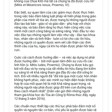
không của Chúa Kitô mà tất cả chúng ta đã được cứu rỗi”
(Mitis et Misericors Iesus, Proemio, VI).
Đặc biệt, sự quan tâm của các giám mục được thực hiện
trong việc bảo đảm bằng luật pháp về hiến pháp trong giáo
phận của mình về tòa án, được trang bị những người được
đào tạo bài bản - giáo sĩ và giáo dân - phù hợp với chức
năng này; và bảo đảm rằng họ thực hiện công việc của
mình một cách công bằng và siêng năng. Việc đầu tư vào
việc đào tạo những người làm việc như vậy - đào tạo khoa
học, nhân văn và tinh thần - luôn có lợi cho các tín hữu,
những người có quyền được xem xét cẩn thận các đơn
thỉnh cầu của họ, ngay cả khi họ nhận được phản hồi tiêu
cực.
Cuộc cải cách được hướng dẫn – và việc áp dụng nó phải
được hướng dẫn – bởi mối quan tâm đến sự cứu rỗi các
linh hồn (x. Mitis Iudex, Proemio). Chúng ta được kêu gọi
bởi nỗi đau và hy vọng của rất nhiều tín hữu đang tìm kiếm
sự sáng tỏ về khả năng tham gia đầy đủ vào đời sống bí
tích. Đối với nhiều người đã “đã trải qua một cuộc hôn nhân
không hạnh phúc, việc xác minh sự hiện diện hoặc không
hợp lệ của mối quan hệ là một khả năng quan trọng; và
những người này phải được giúp đỡ trên con đường này
theo cách nhanh nhất” (Diễn văn gửi đến những người
tham gia khóa học do Tòa án Công lý Rôma thúc đẩy, ngày
12 tháng 3 năm 2016).
Các chuẩn mực thiết lập các thủ tục phải bảo đảm một số
quyền và nguyên tắc cơ bản, chủ yếu là quyền được bảo vệ