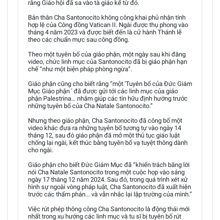
rằng Giáo hội đã sa vào tà giáo kể từ đó.
Bản thân Cha Santonocito không công khai phủ nhận tính
hợp lệ của Công đồng Vatican II. Ngài được thụ phong vào
tháng 4 năm 2023 và được biết đến là cử hành Thánh lễ
theo các chuẩn mực sau công đồng.
Theo một tuyên bố của giáo phận, một ngày sau khi đăng
video, chức linh mục của Santonocito đã bị giáo phận hạn
chế “như một biện pháp phòng ngừa”.
Giáo phận cũng cho biết rằng “một 'Tuyên bố của Đức Giám
Mục Giáo phận ' đã được gửi tới các linh mục của giáo
phận Palestrina… nhằm giúp các tín hữu định hướng trước
những tuyên bố của Cha Natale Santonocito.”
Nhưng theo giáo phận, Cha Santonocito đã công bố một
video khác đưa ra những tuyên bố tương tự vào ngày 14
tháng 12, sau đó giáo phận đã mở một thủ tục giáo luật
chống lại ngài, kết thúc bằng tuyên bố vạ tuyệt thông dành
cho ngài.
Giáo phận cho biết Đức Giám Mục đã “khiển trách bằng lời
nói Cha Natale Santonocito trong một cuộc họp vào sáng
ngày 17 tháng 12 năm 2024. Sau đó, trong quá trình xét xử
hình sự ngoài vòng pháp luật, Cha Santonocito đã xuất hiện
trước các thẩm phán... và vẫn nhắc lại lập trường của mình.”
Việc rút phép thông công Cha Santonocito là động thái mới
nhất trong xu hướng các linh mục và tu sĩ bị tuyên bố rút