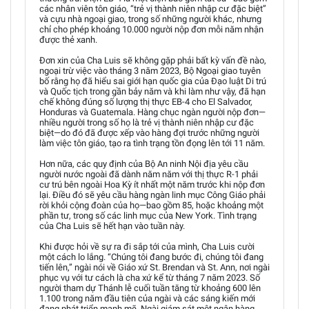
các nhân viên tôn giáo, “trẻ vị thành niên nhập cư đặc biệt”
và cựu nhà ngoại giao, trong số những người khác, nhưng
chỉ cho phép khoảng 10.000 người nộp đơn mỗi năm nhận
được thẻ xanh.
Đơn xin của Cha Luis sẽ không gặp phải bất kỳ vấn đề nào,
ngoại trừ việc vào tháng 3 năm 2023, Bộ Ngoại giao tuyên
bố rằng họ đã hiểu sai giới hạn quốc gia của Đạo luật Di trú
và Quốc tịch trong gần bảy năm và khi làm như vậy, đã hạn
chế không đúng số lượng thị thực EB-4 cho El Salvador,
Honduras và Guatemala. Hàng chục ngàn người nộp đơn—
nhiều người trong số họ là trẻ vị thành niên nhập cư đặc
biệt—do đó đã được xếp vào hàng đợi trước những người
làm việc tôn giáo, tạo ra tình trạng tồn đọng lên tới 11 năm.
Hơn nữa, các quy định của Bộ An ninh Nội địa yêu cầu
người nước ngoài đã dành năm năm với thị thực R-1 phải
cư trú bên ngoài Hoa Kỳ ít nhất một năm trước khi nộp đơn
lại. Điều đó sẽ yêu cầu hàng ngàn linh mục Công Giáo phải
rời khỏi cộng đoàn của họ—bao gồm 85, hoặc khoảng một
phần tư, trong số các linh mục của New York. Tình trạng
của Cha Luis sẽ hết hạn vào tuần này.
Khi được hỏi về sự ra đi sắp tới của mình, Cha Luis cười
một cách lo lắng. “Chúng tôi đang bước đi, chúng tôi đang
tiến lên,” ngài nói về Giáo xứ St. Brendan và St. Ann, nơi ngài
phục vụ với tư cách là cha xứ kể từ tháng 7 năm 2023. Số
người tham dự Thánh lễ cuối tuần tăng từ khoảng 600 lên
1.100 trong năm đầu tiên của ngài và các sáng kiến mới
đang phát triển mạnh mẽ. Ngài giám sát một ngân hàng