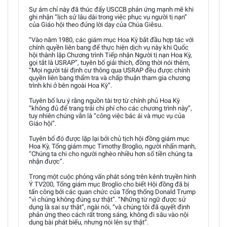
Sự ám chỉ này đã thúc đẩy USCCB phản ứng mạnh mẽ khi
ghi nhận “lịch sử lâu dài trong việc phục vụ người tị nạn”
của Giáo hội theo đúng lời dạy của Chúa Giêsu.
“Vào năm 1980, các giám mục Hoa Kỳ bắt đầu hợp tác với
chính quyền liên bang để thực hiện dịch vụ này khi Quốc
hội thành lập Chương trình Tiếp nhận Người tị nạn Hoa Kỳ,
gọi tắt là USRAP”, tuyên bố giải thích, đồng thời nói thêm,
“Mọi người tái định cư thông qua USRAP đều được chính
quyền liên bang thẩm tra và chấp thuận tham gia chương
trình khi ở bên ngoài Hoa Kỳ”.
Tuyên bố lưu ý rằng nguồn tài trợ từ chính phủ Hoa Kỳ
“không đủ để trang trải chi phí cho các chương trình này”,
tuy nhiên chúng vẫn là “công việc bác ái và mục vụ của
Giáo hội”.
Tuyên bố đó được lặp lại bởi chủ tịch hội đồng giám mục
Hoa Kỳ, Tổng giám mục Timothy Broglio, người nhấn mạnh,
“Chúng ta chi cho người nghèo nhiều hơn số tiền chúng ta
nhận được”.
Trong một cuộc phỏng vấn phát sóng trên kênh truyền hình
Ý TV200, Tổng giám mục Broglio cho biết Hội đồng đã bị
tấn công bởi các quan chức của Tổng thống Donald Trump
“vì chúng không đúng sự thật”. “Những từ ngữ được sử
dụng là sai sự thật”, ngài nói, “và chúng tôi đã quyết định
phản ứng theo cách rất trong sáng, không đi sâu vào nội
dung bài phát biểu, nhưng nói lên sự thật”.