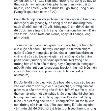
Synodi 2014, 48). Các Nghị phụ Thượng hội đồng đã bày tỏ
theo cách này tính cấp thiết phải hoàn thành việc cải tổ
mục vụ các cơ cấu, vốn đã được kêu gọi trong Tông huấn
Evangelii gaudium (xem số 27).
Càng thích hợp hơn khi sự hoán cải như vậy cũng liên quan
đến việc quản lý công lý, để công lý có thể đáp ứng theo
cách tốt nhất có thể đối với những người tìm đến Giáo hội
để được làm sáng tỏ tình trạng hôn nhân của họ (xem Diễn
văn trước Tòa án Rota của Rôma, ngày 23 Tháng Giêng
năm 2015).
Tôi muốn các giám mục, giám mục giáo phận, là trung tâm
của cuộc cải cách. Thật vậy, các ngài chịu trách nhiệm
quản lý công lý trong giáo phận, vừa là người bảo đảm sự
chặt chẽ của các tòa án và giám sát chúng, vừa là thẩm
phán phải tự mình quyết định (personaliter) trong các
trường hợp vô hiệu hóa rõ ràng, hay đúng hơn là thông qua
một tiến trình rút gọn (processus brevior) như một biểu hiện
của sự chăm sóc cho phần rỗi các linh hồn (salus
animarum).
Do đó, tôi đã thúc giục việc đưa hoạt động của các tòa án
vào việc chăm sóc mục vụ của giáo phận, hướng dẫn các
giám mục bảo đảm rằng các tín hữu biết về sự tồn tại của
thủ tục này như một biện pháp khắc phục khả thi cho tình
huống cần thiết mà họ đang gặp phải. Đôi khi thật đáng
buồn khi biết rằng các tín hữu không biết về sự tồn tại của
con đường này. Hơn nữa, điều quan trọng là “các quy trình
vẫn miễn phí, để Giáo hội thể hiện … tình yêu thương nhưng