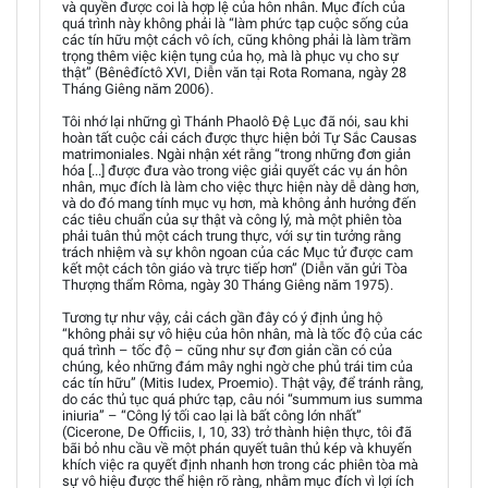
và quyền được coi là hợp lệ của hôn nhân. Mục đích của
quá trình này không phải là “làm phức tạp cuộc sống của
các tín hữu một cách vô ích, cũng không phải là làm trầm
trọng thêm việc kiện tụng của họ, mà là phục vụ cho sự
thật” (Bênêđíctô XVI, Diễn văn tại Rota Romana, ngày 28
Tháng Giêng năm 2006).
Tôi nhớ lại những gì Thánh Phaolô Đệ Lục đã nói, sau khi
hoàn tất cuộc cải cách được thực hiện bởi Tự Sắc Causas
matrimoniales. Ngài nhận xét rằng “trong những đơn giản
hóa [...] được đưa vào trong việc giải quyết các vụ án hôn
nhân, mục đích là làm cho việc thực hiện này dễ dàng hơn,
và do đó mang tính mục vụ hơn, mà không ảnh hưởng đến
các tiêu chuẩn của sự thật và công lý, mà một phiên tòa
phải tuân thủ một cách trung thực, với sự tin tưởng rằng
trách nhiệm và sự khôn ngoan của các Mục tử được cam
kết một cách tôn giáo và trực tiếp hơn” (Diễn văn gửi Tòa
Thượng thẩm Rôma, ngày 30 Tháng Giêng năm 1975).
Tương tự như vậy, cải cách gần đây có ý định ủng hộ
“không phải sự vô hiệu của hôn nhân, mà là tốc độ của các
quá trình – tốc độ – cũng như sự đơn giản cần có của
chúng, kẻo những đám mây nghi ngờ che phủ trái tim của
các tín hữu” (Mitis Iudex, Proemio). Thật vậy, để tránh rằng,
do các thủ tục quá phức tạp, câu nói “summum ius summa
iniuria” – “Công lý tối cao lại là bất công lớn nhất”
(Cicerone, De Officiis, I, 10, 33) trở thành hiện thực, tôi đã
bãi bỏ nhu cầu về một phán quyết tuân thủ kép và khuyến
khích việc ra quyết định nhanh hơn trong các phiên tòa mà
sự vô hiệu được thể hiện rõ ràng, nhằm mục đích vì lợi ích