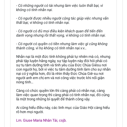
- Có những người có tài nhưng làm việc luôn thất bại, vì
không có tính nhẫn nại.
- Có người được nhiều người cộng tác giúp việc nhưng vẫn
thất bại, vì không có tính nhẫn nại.
- Có người có đủ mọi điều kiện khách quan để tiến đến
danh vọng nhưng rồi thất vọng, vì không có tính nhẫn nại.
- Có người có quyền có tiền nhưng làm việc gì cũng không
thành công, vì họ không có tính nhẫn nại.v.v…
Nhẫn nại là một đức tính không phải tự nhiên mà có, nhưng
phải tập luyện hằng ngày, sự tập luyện này đòi hỏi phải có
sự tu tâm dưỡng tính và tình yêu của Đức Chúa Giêsu nơi
con người họ, bởi vì việc tu tâm dưỡng tính làm cho sự nhẫn
nại có ý nghĩa hơn, đó là nhìn thấy Đức Chúa Giê-su nơi
người anh em chị em và nơi công việc trước khi nổi giận
nóng tính…
Càng có chức quyền lớn thì càng phải có nhẫn nại, càng
làm việc quan trọng thì càng phải có tính nhẫn nại, đó cũng
là một trong những bí quyết để thành công vậy.
Ai cũng hiểu điều này, các linh mục của Giáo Hội càng hiểu
rõ hơn mọi người.
Lm. Giuse Maria Nhân Tài, csjb.