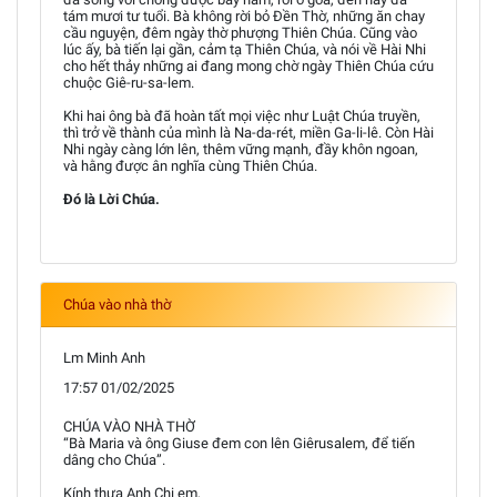
tám mươi tư tuổi. Bà không rời bỏ Đền Thờ, những ăn chay
cầu nguyện, đêm ngày thờ phượng Thiên Chúa. Cũng vào
lúc ấy, bà tiến lại gần, cảm tạ Thiên Chúa, và nói về Hài Nhi
cho hết thảy những ai đang mong chờ ngày Thiên Chúa cứu
chuộc Giê-ru-sa-lem.
Khi hai ông bà đã hoàn tất mọi việc như Luật Chúa truyền,
thì trở về thành của mình là Na-da-rét, miền Ga-li-lê. Còn Hài
Nhi ngày càng lớn lên, thêm vững mạnh, đầy khôn ngoan,
và hằng được ân nghĩa cùng Thiên Chúa.
Đó là Lời Chúa.
Chúa vào nhà thờ
Lm Minh Anh
17:57 01/02/2025
CHÚA VÀO NHÀ THỜ
“Bà Maria và ông Giuse đem con lên Giêrusalem, để tiến
dâng cho Chúa”.
Kính thưa Anh Chị em,