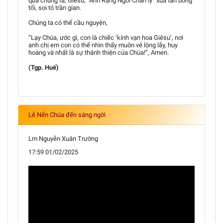
qua chúng ta, Giêsu, “Ánh Rạng Ngời Chân lý” xua tan bóng
tối, soi tỏ trần gian.
Chúng ta có thể cầu nguyện,
“Lạy Chúa, ước gì, con là chiếc ‘kính vạn hoa Giêsu’, nơi
anh chị em con có thể nhìn thấy muôn vẻ lộng lẫy, huy
hoàng và nhất là sự thánh thiện của Chúa!”, Amen.
(Tgp. Huế)
Lễ Nến Chúa đến sáng ngời
Lm Nguyễn Xuân Trường
17:59 01/02/2025