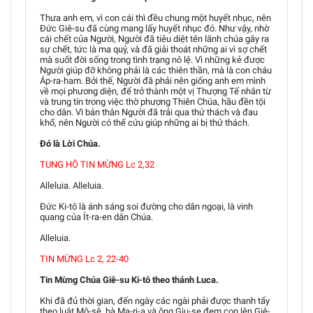
Thưa anh em, vì con cái thì đều chung một huyết nhục, nên
Đức Giê-su đã cùng mang lấy huyết nhục đó. Như vậy, nhờ
cái chết của Người, Người đã tiêu diệt tên lãnh chúa gây ra
sự chết, tức là ma quỷ, và đã giải thoát những ai vì sợ chết
mà suốt đời sống trong tình trạng nô lệ. Vì những kẻ được
Người giúp đỡ không phải là các thiên thần, mà là con cháu
Áp-ra-ham. Bởi thế, Người đã phải nên giống anh em mình
về mọi phương diện, để trở thành một vị Thượng Tế nhân từ
và trung tín trong việc thờ phượng Thiên Chúa, hầu đền tội
cho dân. Vì bản thân Người đã trải qua thử thách và đau
khổ, nên Người có thể cứu giúp những ai bị thử thách.
Đó là Lời Chúa.
TUNG HÔ TIN MỪNG Lc 2,32
Alleluia. Alleluia.
Đức Ki-tô là ánh sáng soi đường cho dân ngoại, là vinh
quang của Ít-ra-en dân Chúa.
Alleluia.
TIN MỪNG Lc 2, 22-40
Tin Mừng Chúa Giê-su Ki-tô theo thánh Luca.
Khi đã đủ thời gian, đến ngày các ngài phải được thanh tẩy
theo luật Mô-sê, bà Ma-ri-a và ông Giu-se đem con lên Giê-