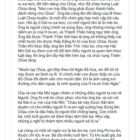
ru-sa-lem, để tiến dâng cho Chúa, như đã chép trong Luật
Chúa rằng: “Mọi con trai đầu lòng phải được thánh hiến,
dành riêng cho Chúa”. Ông bà cũng lên để dâng của lễ theo
Luật Chúa truyền, là một đôi chim gáy hay một cặp bồ câu
non. Hồi ấy ở Giê-ru-sa-lem, có một người tên là Si-mê-ôn.
Ông là người công chính và sùng đạo, ông những mong chờ
niềm an ủi của Ít-ra-en, và Thánh Thần hằng ngự trên ông.
Ông đã được Thánh Thần linh báo là ông sẽ không thấy cái
chết trước khi được thấy Đấng Ki-tô của Đức Chúa. Được
Thần Khí thúc đẩy, ông lên Đền Thờ. Vào lúc cha mẹ Hài
Nhi Giê-su đem con tới để làm điều người ta quen làm theo
luật dạy, thì ông ẵm lấy Hài Nhi trên tay, và chúc tụng Thiên
Chúa rằng:
“Muôn lạy Chúa, giờ đây theo lời Ngài đã hứa, xin để tôi tớ
này được an bình ra đi. Vì chính mắt con được thấy ơn cứu
độ Chúa đã dành sẵn cho muôn dân: Đó là ánh sáng soi
đường cho dân ngoại, là vinh quang của Ít-ra-en Dân Ngài.”
Cha và mẹ Hài Nhi ngạc nhiên vì những điều người ta nói về
Người. Ông Si-mê-ôn chúc phúc cho hai ông bà, và nói với
bà Ma-ri-a, mẹ của Hài Nhi: “Cháu bé này được đặt làm
duyên cớ cho nhiều người Ít-ra-en ngã xuống hay đứng lên.
Cháu còn là dấu hiệu bị người đời chống báng. Còn chính
bà, một lưỡi gươm sẽ đâm thâu tâm hồn bà. Như vậy,
những ý nghĩ từ thâm tâm nhiều người sẽ lộ ra.”
Lại cũng có một nữ ngôn sứ là bà An-na, con ông Pơ-nu-ên,
thuộc chi tộc A-se. Bà đã nhiều tuổi lắm. Từ khi xuất giá, bà
đã sống với chồng được bảy năm, rồi ở goá, đến nay đã