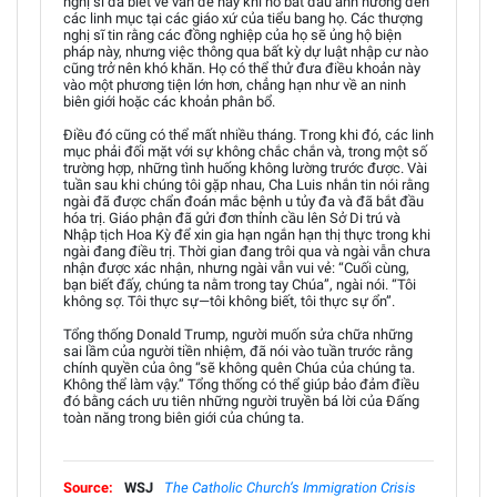
nghị sĩ đã biết về vấn đề này khi nó bắt đầu ảnh hưởng đến
các linh mục tại các giáo xứ của tiểu bang họ. Các thượng
nghị sĩ tin rằng các đồng nghiệp của họ sẽ ủng hộ biện
pháp này, nhưng việc thông qua bất kỳ dự luật nhập cư nào
cũng trở nên khó khăn. Họ có thể thử đưa điều khoản này
vào một phương tiện lớn hơn, chẳng hạn như về an ninh
biên giới hoặc các khoản phân bổ.
Điều đó cũng có thể mất nhiều tháng. Trong khi đó, các linh
mục phải đối mặt với sự không chắc chắn và, trong một số
trường hợp, những tình huống không lường trước được. Vài
tuần sau khi chúng tôi gặp nhau, Cha Luis nhắn tin nói rằng
ngài đã được chẩn đoán mắc bệnh u tủy đa và đã bắt đầu
hóa trị. Giáo phận đã gửi đơn thỉnh cầu lên Sở Di trú và
Nhập tịch Hoa Kỳ để xin gia hạn ngắn hạn thị thực trong khi
ngài đang điều trị. Thời gian đang trôi qua và ngài vẫn chưa
nhận được xác nhận, nhưng ngài vẫn vui vẻ: “Cuối cùng,
bạn biết đấy, chúng ta nằm trong tay Chúa”, ngài nói. “Tôi
không sợ. Tôi thực sự—tôi không biết, tôi thực sự ổn”.
Tổng thống Donald Trump, người muốn sửa chữa những
sai lầm của người tiền nhiệm, đã nói vào tuần trước rằng
chính quyền của ông “sẽ không quên Chúa của chúng ta.
Không thể làm vậy.” Tổng thống có thể giúp bảo đảm điều
đó bằng cách ưu tiên những người truyền bá lời của Đấng
toàn năng trong biên giới của chúng ta.
Source:
WSJ
The Catholic Church’s Immigration Crisis