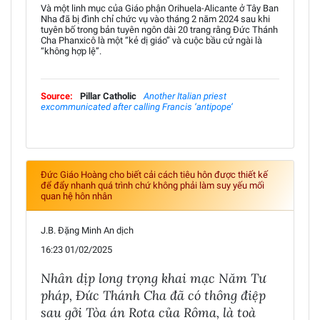
Và một linh mục của Giáo phận Orihuela-Alicante ở Tây Ban
Nha đã bị đình chỉ chức vụ vào tháng 2 năm 2024 sau khi
tuyên bố trong bản tuyên ngôn dài 20 trang rằng Đức Thánh
Cha Phanxicô là một “kẻ dị giáo” và cuộc bầu cử ngài là
“không hợp lệ”.
Source:
Pillar Catholic
Another Italian priest
excommunicated after calling Francis ‘antipope’
Đức Giáo Hoàng cho biết cải cách tiêu hôn được thiết kế
để đẩy nhanh quá trình chứ không phải làm suy yếu mối
quan hệ hôn nhân
J.B. Đặng Minh An dịch
16:23 01/02/2025
Nhân dịp long trọng khai mạc Năm Tư
pháp, Đức Thánh Cha đã có thông điệp
sau gởi Tòa án Rota của Rôma, là toà