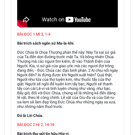
BÀI ĐỌC 1 Ml 3, 1-4
Bài trích sách ngôn sứ Ma-la-khi.
Đức Chúa là Chúa Thượng phán thế này: Này Ta sai sứ giả
của Ta đến dọn đường trước mặt Ta. Và bỗng nhiên Chúa
Thượng mà các ngươi tìm kiếm, đi vào Thánh Điện của
Người. Kìa, vị sứ giả của giao ước mà các ngươi đợi trông
đang đến, - Đức Chúa các đạo binh phán. 2 Ai chịu nổi ngày
Người đến? Ai đứng được khi Người xuất hiện? Quả thật,
Người như lửa của thợ luyện kim, như thuốc tẩy của thợ
giặt. Người sẽ ngồi để luyện kim tẩy bạc; Người sẽ thanh
tẩy con cái Lê-vi và tinh luyện chúng như vàng, như bạc.
Bấy giờ, đối với Đức Chúa, chúng sẽ là những kẻ đến dâng
lễ vật, theo lẽ công chính. Lễ vật của Giu-đa và của Giê-ru-
sa-lem sẽ làm đẹp lòng Đức Chúa như những ngày xa xưa,
như những năm thuở trước.
Đó là Lời Chúa.
BÀI ĐỌC 2 Hr 2, 14-18
Bài trích thư gửi tín hữu Híp-ri.