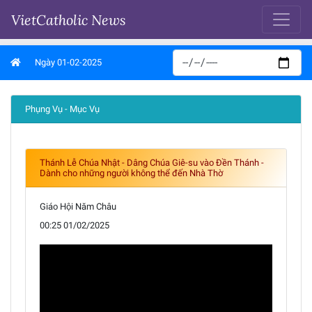
VietCatholic News
Ngày 01-02-2025
Phụng Vụ - Mục Vụ
Thánh Lễ Chúa Nhật - Dâng Chúa Giê-su vào Đền Thánh -
Dành cho những người không thể đến Nhà Thờ
Giáo Hội Năm Châu
00:25 01/02/2025