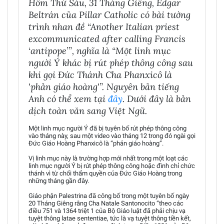
Hôm Thứ Sáu, 31 Tháng Giêng, Edgar
Beltrán của Pillar Catholic có bài tường
trình nhan đề “Another Italian priest
excommunicated after calling Francis
‘antipope’”, nghĩa là “Một linh mục
người Ý khác bị rút phép thông công sau
khi gọi Đức Thánh Cha Phanxicô là
'phản giáo hoàng'”. Nguyên bản tiếng
Anh có thể xem tại
đây
. Dưới đây là bản
dịch toàn văn sang Việt Ngữ.
Một linh mục người Ý đã bị tuyên bố rút phép thông công
vào tháng này, sau một video vào tháng 12 trong đó ngài gọi
Đức Giáo Hoàng Phanxicô là “phản giáo hoàng”.
Vị linh mục này là trường hợp mới nhất trong một loạt các
linh mục người Ý bị rút phép thông công hoặc đình chỉ chức
thánh vì từ chối thẩm quyền của Đức Giáo Hoàng trong
những tháng gần đây.
Giáo phận Palestrina đã công bố trong một tuyên bố ngày
20 Tháng Giêng rằng Cha Natale Santonocito “theo các
điều 751 và 1364 triệt 1 của Bộ Giáo luật đã phải chịu vạ
tuyệt thông latae sententiae, tức là vạ tuyệt thông tiền kết,