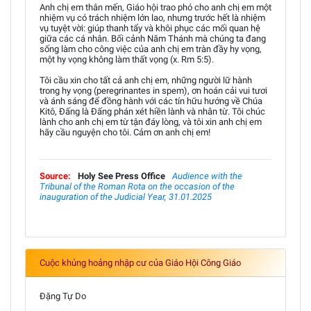
Anh chị em thân mến, Giáo hội trao phó cho anh chị em một
nhiệm vụ có trách nhiệm lớn lao, nhưng trước hết là nhiệm
vụ tuyệt vời: giúp thanh tẩy và khôi phục các mối quan hệ
giữa các cá nhân. Bối cảnh Năm Thánh mà chúng ta đang
sống làm cho công việc của anh chị em tràn đầy hy vọng,
một hy vọng không làm thất vọng (x. Rm 5:5).
Tôi cầu xin cho tất cả anh chị em, những người lữ hành
trong hy vọng (peregrinantes in spem), ơn hoán cải vui tươi
và ánh sáng để đồng hành với các tín hữu hướng về Chúa
Kitô, Đấng là Đấng phán xét hiền lành và nhân từ. Tôi chúc
lành cho anh chị em từ tận đáy lòng, và tôi xin anh chị em
hãy cầu nguyện cho tôi. Cảm ơn anh chị em!
Source:
Holy See Press Office
Audience with the
Tribunal of the Roman Rota on the occasion of the
inauguration of the Judicial Year, 31.01.2025
Cuộc khủng hoảng nhập cư của Giáo Hội Công Giáo
Đặng Tự Do