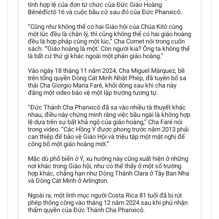
tính hợp lệ của đơn từ chức của Đức Giáo Hoàng
Bênêđíctô 16 và cuộc bầu cử sau đó của Đức Phanxicô.
“Cũng như không thể có hai Giáo hội của Chúa Kitô cùng
một lúc đều là chân lý, thì cũng không thể có hai giáo hoàng
đều là hợp pháp cùng một lúc,” Cha Cornet nói trong cuốn
sách. “'Giáo hoàng là một.' Còn người kia? Ông ta không thể
là bất cứ thứ gì khác ngoài một phản giáo hoàng.”
Vào ngày 18 tháng 11 năm 2024, Cha Miguel Márquez, bề
trên tổng quyền Dòng Cát Minh Nhặt Phép, đã tuyên bố sa
thải Cha Giorgio Maria Faré, khỏi dòng sau khi cha này
đăng một video bảo vệ một lập trường tương tự.
“Đức Thánh Cha Phanxicô đã sa vào nhiều tà thuyết khác
nhau, điều này chứng minh rằng việc bầu ngài là không hợp
lệ dựa trên sự bất khả ngộ của giáo hoàng,” Cha Faré nói
trong video. “Các Hồng Y được phong trước năm 2013 phải
can thiệp để bảo vệ Giáo Hội và triệu tập một mật nghị để
công bố một giáo hoàng mới.”
Mặc dù phổ biến ở Ý, xu hướng này cũng xuất hiện ở những
nơi khác trong Giáo hội, như có thể thấy ở một số trường
hợp khác, chẳng hạn như Dòng Thánh Clara ở Tây Ban Nha
và Dòng Cát Minh ở Arlington.
Ngoài ra, một linh mục người Costa Rica 81 tuổi đã bị rút
phép thông công vào tháng 12 năm 2024 sau khi phủ nhận
thẩm quyền của Đức Thánh Cha Phanxicô.