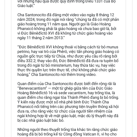
với những hậu quả được quy định trong Điều 1331 của Bộ
Giáo luật.”
Cha Santonocito đã đăng một video vào ngày 8 tháng 12
năm 2024, trong đó ngài nói rằng “chúng ta đã có một phản
giáo hoàng trong 11 năm qua. Người gọi là Giáo Hoàng
Phanxicô không phải là giáo hoàng và chưa bao giờ là, bởi
vì Đức Bênêđíctô XVI đã không từ chức giáo hoàng vào
ngày 11 tháng 2 năm 2013.”
“Đức Bênêđíctô XVI không thoái vị bằng cách từ bỏ munus
petrino, hay vai trò của Phêrô, việc tấn phong giáo hoàng có
nguồn gốc trực tiếp từ Chúa, như được yêu cầu rõ ràng bởi
điều 332.2; thay vào đó, Đức Bênêđíctô đã đưa ra tuyên bố
trong đó ngài từ bỏ ministerium, hay thừa tác vụ, hay việc
thực thi quyền lực trên thực tế, chứ không phải chức giáo
hoàng,” Cha Santonocito nói thêm trong video.
Quan điểm của Cha Santonocito được biết đến rộng rãi là
“Benevacantism” — một từ ghép giữa tên của Đức Giáo
Hoàng Bênêđíctô 16 và sede vacantism, hay trống tòa, là
quan điểm cho rằng ngai tòa Thánh Phêrô đang bị bỏ trống.
Ý kiến này được một số nhà phê bình Đức Thánh Cha
Phanxicô nổi tiếng trên các phương tiện truyền thông xã hội
đưa ra, cho rằng việc từ chức của người tiền nhiệm của
ngài không hợp lệ về mặt giáo luật, mặc dù lý thuyết này đã
bị các nhà giáo luật bác bỏ.
Những người theo thuyết trống tòa khác tin rằng chức giáo
hoàng đã bị bỏ trống kể từ Công đồng Vatican II, vì họ cho