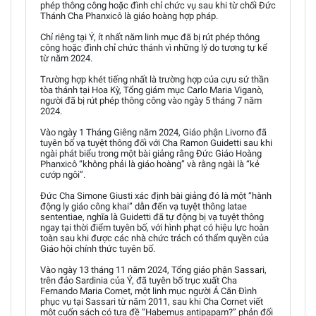
phép thông công hoặc đình chỉ chức vụ sau khi từ chối Đức
Thánh Cha Phanxicô là giáo hoàng hợp pháp.
Chỉ riêng tại Ý, ít nhất năm linh mục đã bị rút phép thông
công hoặc đình chỉ chức thánh vì những lý do tương tự kể
từ năm 2024.
Trường hợp khét tiếng nhất là trường hợp của cựu sứ thần
tòa thánh tại Hoa Kỳ, Tổng giám mục Carlo Maria Viganò,
người đã bị rút phép thông công vào ngày 5 tháng 7 năm
2024.
Vào ngày 1 Tháng Giêng năm 2024, Giáo phận Livorno đã
tuyên bố vạ tuyệt thông đối với Cha Ramon Guidetti sau khi
ngài phát biểu trong một bài giảng rằng Đức Giáo Hoàng
Phanxicô “không phải là giáo hoàng” và rằng ngài là “kẻ
cướp ngôi”.
Đức Cha Simone Giusti xác định bài giảng đó là một “hành
động ly giáo công khai” dẫn đến vạ tuyệt thông latae
sententiae, nghĩa là Guidetti đã tự động bị vạ tuyệt thông
ngay tại thời điểm tuyên bố, với hình phạt có hiệu lực hoàn
toàn sau khi được các nhà chức trách có thẩm quyền của
Giáo hội chính thức tuyên bố.
Vào ngày 13 tháng 11 năm 2024, Tổng giáo phận Sassari,
trên đảo Sardinia của Ý, đã tuyên bố trục xuất Cha
Fernando Maria Cornet, một linh mục người Á Căn Đình
phục vụ tại Sassari từ năm 2011, sau khi Cha Cornet viết
một cuốn sách có tựa đề “Habemus antipapam?” phản đối