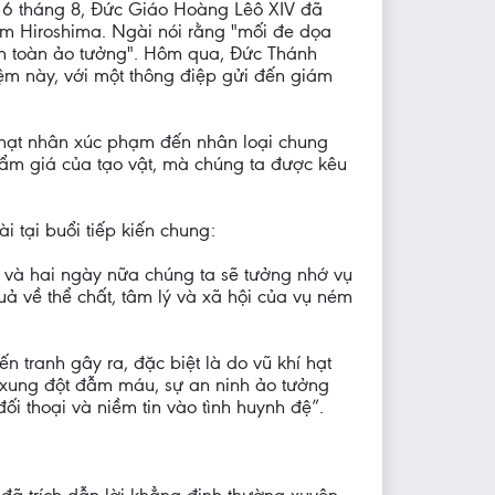
y 6 tháng 8, Đức Giáo Hoàng Lêô XIV đã
m Hiroshima. Ngài nói rằng "mối đe dọa
 an toàn ảo tưởng". Hôm qua, Đức Thánh
m này, với một thông điệp gửi đến giám
í hạt nhân xúc phạm đến nhân loại chung
ẩm giá của tạo vật, mà chúng ta được kêu
i tại buổi tiếp kiến chung:
và hai ngày nữa chúng ta sẽ tưởng nhớ vụ
ả về thể chất, tâm lý và xã hội của vụ ném
 tranh gây ra, đặc biệt là do vũ khí hạt
à xung đột đẫm máu, sự an ninh ảo tưởng
i thoại và niềm tin vào tình huynh đệ”.