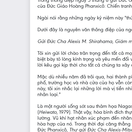
Trong thông điệp ngày 5 tháng 8 gửi Đức 
của Đức Giáo Hoàng Phanxicô: Chiến tranh l
Ngài nói rằng những ngày kỷ niệm này "thúc
Dưới đây là nguyên văn thông điệp của ngà
Gửi Đức Cha Alexis M. Shirahama, Giám m
Tôi xin gửi lời chào trân trọng đến tất c
biệt bày tỏ lòng kính trọng và yêu mến đố
lời kêu gọi kịp thời cho tất cả chúng ta x
Mặc dù nhiều năm đã trôi qua, hai thành p
phố, trường học và nhà cửa của họ vẫn còn
này, tôi xin nhắc lại những lời mà vị tiền 
nhân loại."
Là một người sống sót sau thảm họa Nagasa
(
Heiwato
, 1979). Thật vậy, hòa bình đích 
lường. Vũ khí hạt nhân xúc phạm đến nhân
hòa hợp của nó. Trong thời đại căng thẳng
Đức Phanxicô,
Thư gửi Đức Cha Alexis-Mit