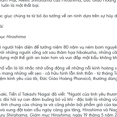
Giám Mục Alexis Shirahama của Hiroshima, Đức Giáo Hoàng đ
uôn là một thất bại.
 giục chúng ta từ bỏ ảo tưởng về an ninh dựa trên sự hủy d
i:
ục Hiroshima
ả mọi người hiện diện để tưởng niệm 80 năm vụ ném bom nguy
i với những người sống sót sau thảm họa hibakusha, những c
ây dựng một thế giới an toàn hơn và vun đắp một bầu không kh
hố vẫn là lời nhắc nhở sống động về những nỗi kinh hoàng s
 mang những vết sẹo - cả hữu hình lẫn tinh thần - từ tháng
nhiệm kính yêu của tôi, Đức Giáo Hoàng Phanxicô, thường dùng
ki, Tiến sĩ Takashi Nagai đã viết: "Người của tình yêu thư
thực đòi hỏi sự can đảm buông bỏ vũ khí - đặc biệt là những 
 tính chung của chúng ta và cũng phản bội phẩm giá của tạ
 và xung đột toàn cầu ngày càng gia tăng, Hiroshima và Naga
suru Shirahama, Giám mục Hiroshima
, ngày 19 tháng 5 năm 2