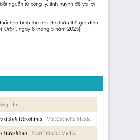
ắt nguồn từ công lý, tình huynh đệ và lợi
đuổi hòa bình lâu dài cho toàn thể gia đình
t Orbi”
, ngày 8 tháng 5 năm 2025).
ảng sdb
iv thành Hiroshima
VietCatholic Media
ến Hiroshima
VietCatholic Media