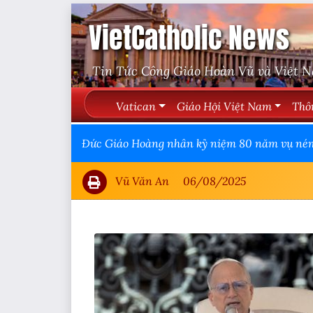
VietCatholic News
Tin Tức Công Giáo Hoàn Vũ và Việt 
Vatican
Giáo Hội Việt Nam
Thô
Đức Giáo Hoàng nhân kỷ niệm 80 năm vụ ném
Vũ Văn An
06/08/2025