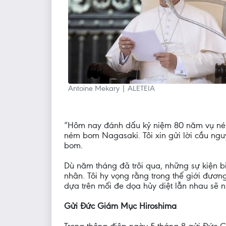
Antoine Mekary | ALETEIA
“Hôm nay đánh dấu kỷ niệm 80 năm vụ ném
ném bom Nagasaki. Tôi xin gửi lời cầu ngu
bom.
Dù năm tháng đã trôi qua, những sự kiện bi
nhân. Tôi hy vọng rằng trong thế giới đươ
dựa trên mối đe dọa hủy diệt lẫn nhau sẽ n
Gửi Đức Giám Mục Hiroshima