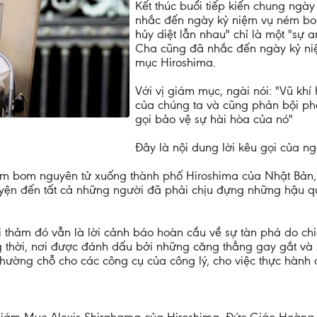
Kết thúc buổi tiếp kiến chung ngà
nhắc đến ngày kỷ niệm vụ ném bo
hủy diệt lẫn nhau" chỉ là một "sự
Cha cũng đã nhắc đến ngày kỷ niệ
mục Hiroshima.
Với vị giám mục, ngài nói: "Vũ kh
của chúng ta và cũng phản bội ph
gọi bảo vệ sự hài hòa của nó"
Đây là nội dung lời kêu gọi của ngà
 bom nguyên tử xuống thành phố Hiroshima của Nhật Bản, 
yện đến tất cả những người đã phải chịu đựng những hậu qu
 thảm đó vẫn là lời cảnh báo hoàn cầu về sự tàn phá do chiến
ng thời, nơi được đánh dấu bởi những căng thẳng gay gắt v
hường chỗ cho các công cụ của công lý, cho việc thực hành đố