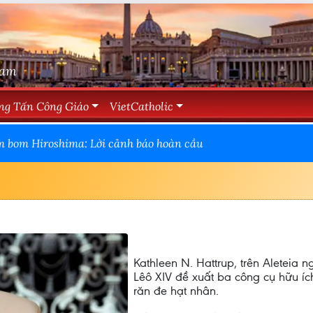
Nam
ng Tấn Công Giáo
VietCatholic
 bom Hiroshima: Lời cảnh báo hoàn cầu
Kathleen N. Hattrup, trên Aleteia
Lêô XIV đề xuất ba công cụ hữu íc
răn đe hạt nhân.