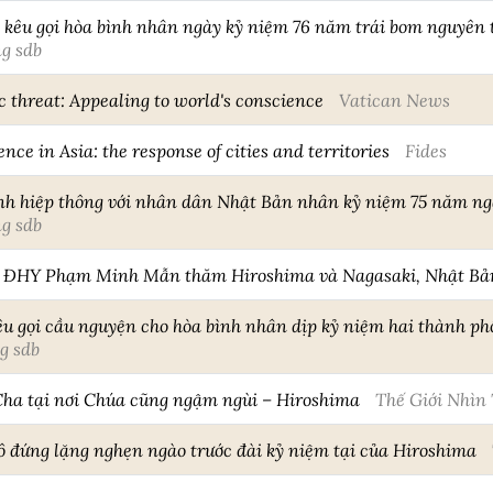
êu gọi hòa bình nhân ngày kỷ niệm 76 năm trái bom nguyên t
g sdb
 threat: Appealing to world's conscience
Vatican News
ence in Asia: the response of cities and territories
Fides
nh hiệp thông với nhân dân Nhật Bản nhân kỷ niệm 75 năm ng
g sdb
ới ĐHY Phạm Minh Mẫn thăm Hiroshima và Nagasaki, Nhật Bả
 gọi cầu nguyện cho hòa bình nhân dịp kỷ niệm hai thành ph
g sdb
ha tại nơi Chúa cũng ngậm ngùi – Hiroshima
Thế Giới Nhìn
đứng lặng nghẹn ngào trước đài kỷ niệm tại của Hiroshima