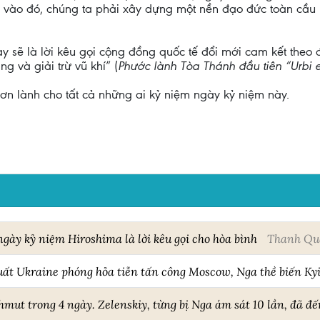
y vào đó, chúng ta phải xây dựng một nền đạo đức toàn cầu b
 này sẽ là lời kêu gọi cộng đồng quốc tế đổi mới cam kết theo 
g và giải trừ vũ khí” (
Phước lành Tòa Thánh đầu tiên “Urbi e
ơn lành cho tất cả những ai kỷ niệm ngày kỷ niệm này.
gày kỷ niệm Hiroshima là lời kêu gọi cho hòa bình
Thanh Qu
uất Ukraine phóng hỏa tiễn tấn công Moscow, Nga thề biến Ky
mut trong 4 ngày. Zelenskiy, từng bị Nga ám sát 10 lần, đã đ