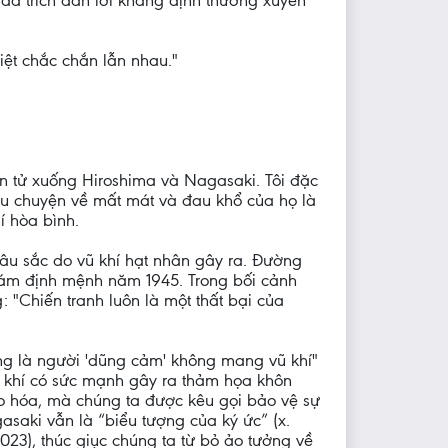
ã trích dẫn lời khẳng định thường xuyên
iệt chắc chắn lẫn nhau."
ên tử xuống Hiroshima và Nagasaki. Tôi đặc
âu chuyện về mất mát và đau khổ của họ là
í hòa bình.
âu sắc do vũ khí hạt nhân gây ra. Đường
 Tám định mệnh năm 1945. Trong bối cảnh
: "Chiến tranh luôn là một thất bại của
ơng là người 'dũng cảm' không mang vũ khí"
vũ khí có sức mạnh gây ra thảm họa khôn
o hóa, mà chúng ta được kêu gọi bảo vệ sự
saki vẫn là “biểu tượng của ký ức” (x.
023), thúc giục chúng ta từ bỏ ảo tưởng về