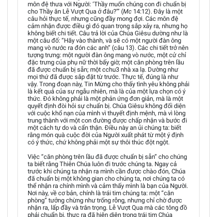
môn đệ thưa với Người: ‘Thầy muốn chúng con đi chuẩn bị
cho Thầy ăn Lễ Vượt Qua ở đâu?’” (
Mc
14:12). Đây là một
câu hỏi thực tế, nhưng cũng đầy mong đợi. Các môn đệ
cảm nhận được điều gì đó quan trọng sắp xảy ra, nhưng họ
không biết chi tiết. Câu trả lời của Chúa Giêsu dường như là
một câu đố: “Hãy vào thành, và sẽ có một người đàn ông
mang vò nước ra đón các anh” (câu 13). Các chi tiết trở nên
tượng trưng: một người đàn ông mang vò nước, một cử chỉ
đặc trưng của phụ nữ thời bấy giờ; một căn phòng trên lầu
đã được chuẩn bị sẵn; một cchu3 nhà xa lạ. Dường như
mọi thứ đã được sắp đặt từ trước. Thực tế, đúng là như
vậy. Trong đoạn này, Tin Mừng cho thấy tình yêu không phải
là kết quả của sự ngẫu nhiên, mà là của một lựa chọn có ý
thức. Đó không phải là một phản ứng đơn giản, mà là một
quyết định đòi hỏi sự chuẩn bị. Chúa Giêsu không đối diện
với cuộc khổ nạn của mình vì thuyết định mệnh, mà vì lòng
trung thành với một con đường được chấp nhận và bước đi
một cách tự do và cẩn thận. Điều này an ủi chúng ta: biết
rằng món quà cuộc đời của Người xuất phát từ một ý định
có ý thức, chứ không phải một sự thôi thúc đột ngột.
Việc “căn phòng trên lầu đã được chuẩn bị sẵn” cho chúng
ta biết rằng Thiên Chúa luôn đi trước chúng ta. Ngay cả
trước khi chúng ta nhận ra mình cần được chào đón, Chúa
đã chuẩn bị một không gian cho chúng ta, nơi chúng ta có
thể nhận ra chính mình và cảm thấy mình là bạn của Người.
Nơi này, về cơ bản, chính là trái tim chúng ta: một “căn
phòng” tưởng chừng như trống rỗng, nhưng chỉ chờ được
nhận ra, lấp đầy và trân trọng. Lễ Vượt Qua mà các tông đồ
phải chuẩn bị, thực ra đã hiện diện trong trái tim Chúa