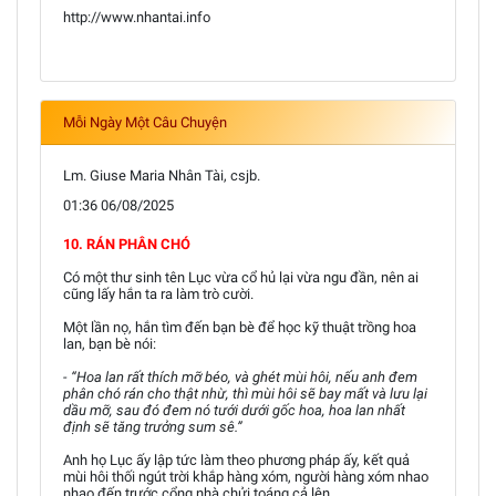
http://www.nhantai.info
Mỗi Ngày Một Câu Chuyện
Lm. Giuse Maria Nhân Tài, csjb.
01:36 06/08/2025
10. RÁN PHÂN CHÓ
Có một thư sinh tên Lục vừa cổ hủ lại vừa ngu đần, nên ai
cũng lấy hắn ta ra làm trò cười.
Một lần nọ, hắn tìm đến bạn bè để học kỹ thuật trồng hoa
lan, bạn bè nói:
- “Hoa lan rất thích mỡ béo, và ghét mùi hôi, nếu anh đem
phân chó rán cho thật nhừ, thì mùi hôi sẽ bay mất và lưu lại
dầu mỡ, sau đó đem nó tưới dưới gốc hoa, hoa lan nhất
định sẽ tăng trưởng sum sê.”
Anh họ Lục ấy lập tức làm theo phương pháp ấy, kết quả
mùi hôi thối ngút trời khắp hàng xóm, người hàng xóm nhao
nhao đến trước cổng nhà chửi toáng cả lên.