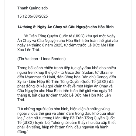
Thanh Quảng sdb
15:12 06/08/2025
14 tháng 8: Ngày Ăn Chay và Cầu Nguyện cho Hòa Bình
Bề Trên Tổng Quyền Quốc tế (UISG) kêu gọi một Ngày
Ăn Chay và Cầu Nguyện cho Hòa Bình trên toàn thế giới vào
ngày 14 tháng 8 năm 2025, từ đêm trước Lễ Đức Mẹ Hồn
Xác Lên Trời.
(Tin Vatican - Linda Bordoni)
Trong bối cảnh chiến tranh tiếp tục gây đau khổ cho nhiều
người trên khắp thế giới - từ Gaza đến Sudan, từ Ukraine
đến Myanmar, từ Haiti, đến Cộng hòa Dân chủ Congo, đến
Syria - Liên Hiệp Bề Trên Tổng Quyền Quốc Tế (UISG) đã
phát động lời kêu gọi khẩn thiết về một Ngày Ăn Chay và
Cầu Nguyện cho Hòa Bình trên toàn thế giới vào ngày 14
tháng 8, bắt đầu từ đêm trước Lễ Đức Mẹ Hồn Xác Lên
Trời.
“Là những người của hòa bình, hiện diện ở những vùng
ngoại vi của thế giới và chìm đắm trong đau khổ của nhân
loại,” các nữ tu trong Liên Hiệp Bề Trên Tổng Quyền Quốc
Tế (UISG) tuyên bố, “chúng tôi cảm thấy nhu cầu cấp thiết
phải lên tiếng, hiệp nhất tâm tình, cầu nguyện và hành
động.”