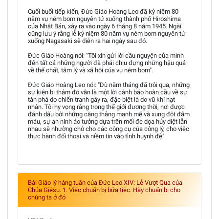
Cuối buổi tiếp kiến, Đức Giáo Hoàng Leo đã kỷ niệm 80
năm vụ ném bom nguyên tử xuống thành phố Hiroshima
của Nhật Bản, xảy ra vào ngày 6 tháng 8 năm 1945. Ngài
cũng lưu ý rằng lễ kỷ niệm 80 năm vụ ném bom nguyên tử
xuống Nagasaki sẽ diễn ra hai ngày sau đó.
Đức Giáo Hoàng nói: "Tôi xin gửi lời cầu nguyện của mình
đến tất cả những người đã phải chịu đựng những hậu quả
về thể chất, tâm lý và xã hội của vụ ném bom".
Đức Giáo Hoàng Leo nói: "Dù năm tháng đã trôi qua, những
sự kiện bi thảm đó vẫn là một lời cảnh báo hoàn cầu về sự
tàn phá do chiến tranh gây ra, đặc biệt là do vũ khí hạt
nhân. Tôi hy vọng rằng trong thế giới đương thời, nơi được
đánh dấu bởi những căng thẳng mạnh mẽ và xung đột đẫm
máu, sự an ninh ảo tưởng dựa trên mối đe dọa hủy diệt lẫn
nhau sẽ nhường chỗ cho các công cụ của công lý, cho việc
thực hành đối thoại và niềm tin vào tình huynh đệ".
Bài Giáo lý hàng tuần của Đức Leo XIV: Lễ Vượt Qua của
Chúa Giêsu. 1. Việc chuẩn bị bữa tiệc. Hãy chuẩn bị cho
chúng ta ở đó