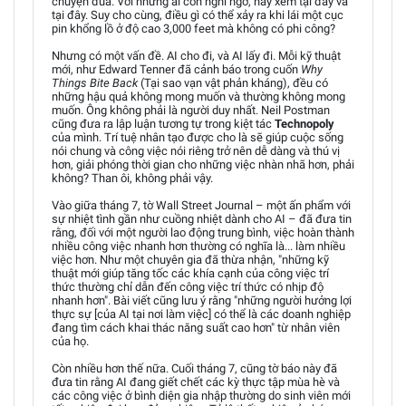
chuyện đùa. Với những ai còn nghi ngờ, hãy xem tại đây và
tại đây. Suy cho cùng, điều gì có thể xảy ra khi lái một cục
pin khổng lồ ở độ cao 3,000 feet mà không có phi công?
Nhưng có một vấn đề. AI cho đi, và AI lấy đi. Mỗi kỹ thuật
mới, như Edward Tenner đã cảnh báo trong cuốn
Why
Things Bite Back
(Tại sao vạn vật phản kháng), đều có
những hậu quả không mong muốn và thường không mong
muốn. Ông không phải là người duy nhất. Neil Postman
cũng đưa ra lập luận tương tự trong kiệt tác
Technopoly
của mình. Trí tuệ nhân tạo được cho là sẽ giúp cuộc sống
nói chung và công việc nói riêng trở nên dễ dàng và thú vị
hơn, giải phóng thời gian cho những việc nhàn nhã hơn, phải
không? Than ôi, không phải vậy.
Vào giữa tháng 7, tờ Wall Street Journal – một ấn phẩm với
sự nhiệt tình gần như cuồng nhiệt dành cho AI – đã đưa tin
rằng, đối với một người lao động trung bình, việc hoàn thành
nhiều công việc nhanh hơn thường có nghĩa là... làm nhiều
việc hơn. Như một chuyên gia đã thừa nhận, "những kỹ
thuật mới giúp tăng tốc các khía cạnh của công việc trí
thức thường chỉ dẫn đến công việc trí thức có nhịp độ
nhanh hơn". Bài viết cũng lưu ý rằng "những người hưởng lợi
thực sự [của AI tại nơi làm việc] có thể là các doanh nghiệp
đang tìm cách khai thác năng suất cao hơn" từ nhân viên
của họ.
Còn nhiều hơn thế nữa. Cuối tháng 7, cũng tờ báo này đã
đưa tin rằng AI đang giết chết các kỳ thực tập mùa hè và
các công việc ở bình diện gia nhập thường do sinh viên mới