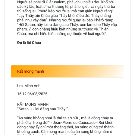
Người sẽ phải đi Giêrusalem, phải chịu nhiều đau khổ bởi
các kỳ lão, luật sĩ và thượng tế, phải bị giết, và ngày thứ ba
thì sống lại. Phêrô kéo Người lại mà can gián Người rằng:
"Lạy Thầy, xin Chúa giúp Thầy khỏi điều đó. Thầy chẳng
phải như vậy đâu". Nhưng Người quay lại bảo Phêrô rằng:
"Hỡi Satan, hãy lui ra đàng sau Thầy: con làm cho Thầy vấp
phạm, vì con chẳng hiểu biết những sự thuộc về Thiên
Chúa, mà chỉ hiểu biết những sự thuộc về loài người".
Đó là lời Chúa
Rất mong manh
Lm. Minh Anh
16:12 06/08/2025
RẤT MONG MANH
“Satan, lui lại đàng sau Thầy!”.
“Ân sủng không phải là thứ ta sở hữu, mà là dòng chảy ta
phải ở lại trong đó!” - Jean-Pierre de Caussade - Rời khỏi
dòng chảy ấy chỉ một thoáng thôi, ân sủng cũng trở thành
khoảng cách. Cái mong manh của ân sủng không nằm ở