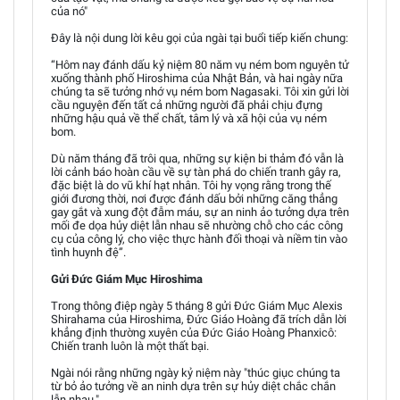
của nó"
Đây là nội dung lời kêu gọi của ngài tại buổi tiếp kiến chung:
“Hôm nay đánh dấu kỷ niệm 80 năm vụ ném bom nguyên tử
xuống thành phố Hiroshima của Nhật Bản, và hai ngày nữa
chúng ta sẽ tưởng nhớ vụ ném bom Nagasaki. Tôi xin gửi lời
cầu nguyện đến tất cả những người đã phải chịu đựng
những hậu quả về thể chất, tâm lý và xã hội của vụ ném
bom.
Dù năm tháng đã trôi qua, những sự kiện bi thảm đó vẫn là
lời cảnh báo hoàn cầu về sự tàn phá do chiến tranh gây ra,
đặc biệt là do vũ khí hạt nhân. Tôi hy vọng rằng trong thế
giới đương thời, nơi được đánh dấu bởi những căng thẳng
gay gắt và xung đột đẫm máu, sự an ninh ảo tưởng dựa trên
mối đe dọa hủy diệt lẫn nhau sẽ nhường chỗ cho các công
cụ của công lý, cho việc thực hành đối thoại và niềm tin vào
tình huynh đệ”.
Gửi Đức Giám Mục Hiroshima
Trong thông điệp ngày 5 tháng 8 gửi Đức Giám Mục Alexis
Shirahama của Hiroshima, Đức Giáo Hoàng đã trích dẫn lời
khẳng định thường xuyên của Đức Giáo Hoàng Phanxicô:
Chiến tranh luôn là một thất bại.
Ngài nói rằng những ngày kỷ niệm này "thúc giục chúng ta
từ bỏ ảo tưởng về an ninh dựa trên sự hủy diệt chắc chắn
lẫn nhau."