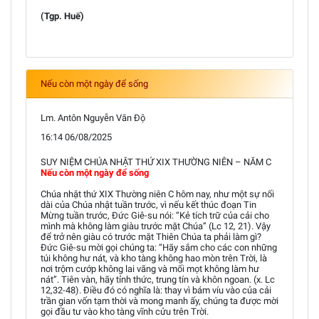
(Tgp. Huế)
Nếu còn một ngày để sống
Lm. Antôn Nguyễn Văn Độ
16:14 06/08/2025
SUY NIỆM CHÚA NHẬT THỨ XIX THƯỜNG NIÊN – NĂM C
Nếu còn một ngày để sống
Chúa nhật thứ XIX Thường niên C hôm nay, như một sự nối
dài của Chúa nhật tuần trước, vì nếu kết thúc đoạn Tin
Mừng tuần trước, Đức Giê-su nói: “Kẻ tích trữ của cải cho
mình mà không làm giàu trước mặt Chúa” (Lc 12, 21). Vậy
để trở nên giàu có trước mặt Thiên Chúa ta phải làm gì?
Đức Giê-su mời gọi chúng ta: “Hãy sắm cho các con những
túi không hư nát, và kho tàng không hao mòn trên Trời, là
nơi trộm cướp không lai vãng và mối mọt không làm hư
nát”. Tiên vàn, hãy tỉnh thức, trung tín và khôn ngoan. (x. Lc
12,32-48). Điều đó có nghĩa là: thay vì bám víu vào của cải
trần gian vốn tạm thời và mong manh ấy, chúng ta được mời
gọi đầu tư vào kho tàng vĩnh cửu trên Trời.