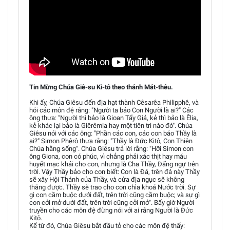
Tin Mừng Chúa Giê-su Ki-tô theo thánh Mát-thêu.
Khi ấy, Chúa Giêsu đến địa hạt thành Cêsarêa Philipphê, và
hỏi các môn đệ rằng: "Người ta bảo Con Người là ai?" Các
ông thưa: "Người thì bảo là Gioan Tẩy Giả, kẻ thì bảo là Êlia,
kẻ khác lại bảo là Giêrêmia hay một tiên tri nào đó". Chúa
Giêsu nói với các ông: "Phần các con, các con bảo Thầy là
ai?" Simon Phêrô thưa rằng: "Thầy là Đức Kitô, Con Thiên
Chúa hằng sống". Chúa Giêsu trả lời rằng: "Hỡi Simon con
ông Giona, con có phúc, vì chẳng phải xác thịt hay máu
huyết mạc khải cho con, nhưng là Cha Thầy, Đấng ngự trên
trời. Vậy Thầy bảo cho con biết: Con là Đá, trên đá này Thầy
sẽ xây Hội Thánh của Thầy, và cửa địa ngục sẽ không
thắng được. Thầy sẽ trao cho con chìa khoá Nước trời. Sự
gì con cầm buộc dưới đất, trên trời cũng cầm buộc; và sự gì
con cởi mở dưới đất, trên trời cũng cởi mở". Bấy giờ Người
truyền cho các môn đệ đừng nói với ai rằng Người là Đức
Kitô.
Kể từ đó, Chúa Giêsu bắt đầu tỏ cho các môn đệ thấy: