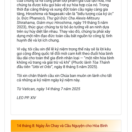
của chúng ta và cũng phản bội phẩm giá của tạo hóa, mà
chúng ta được kêu gọi bảo vệ sự hòa hợp của nó. Trong
thời đại căng thẳng và xung đột toàn cầu ngày càng gia
tăng, Hiroshima và Nagasaki vẫn là “biểu tượng của ký ức”
(x. Đức Phanxicô,
Thư gửi Đức Cha Alexis-Mitsuru
Shirahama, Giám mục Hiroshima
, ngày 19 tháng 5 năm
2023), thúc giục chúng ta từ bỏ ảo tưởng về an ninh dựa
trên sự hủy diệt lẫn nhau. Thay vào đó, chúng ta phải xây
dựng một nền đạo đức toàn cầu bắt nguồn từ công lý, tình
huynh đệ và lợi ích chung.
Vì vậy, tôi cầu xin để lễ kỷ niệm trọng thể này sẽ là lời kêu
gọi cộng đồng quốc tế đổi mới cam kết theo đuổi hòa bình
lâu dài cho toàn thể gia đình nhân loại — “một nền hòa bình
không vũ trang và giải trừ vũ khí” (
Phước lành Tòa Thánh
đầu tiên “Urbi et Orbi”
, ngày 8 tháng 5 năm 2025).
Tôi xin chân thành cầu xin Chúa ban muôn ơn lành cho tất
cả những ai kỷ niệm ngày kỷ niệm này.
Từ Vatican, ngày 14 tháng 7 năm 2025
LEO PP. XIV
14 tháng 8: Ngày Ăn Chay và Cầu Nguyện cho Hòa Bình