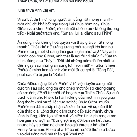
Thiên Chúa, mà ở sự bất định nơi lòng người.
Kính thưa Anh Chị em,
Vì sự bất định nơi lòng người, ân sủng ‘rất mong manh’ -
một chủ đề khá bất ngờ trong Lời Chúa hôm nay. Chúa
Giêsu vừa khen Phêrô, rồi chỉ một chốc sau - không thương
tiếc - Ngài quở trách ông, “Satan, lui lại đàng sau Thầy!”.
Ân sủng, nếu không hoà quyện với thập giá sẽ ‘rất mong
manh!’. Thật khó để tưởng tượng một sa ngã lớn hơn nơi
Phêrô trong một khoảng thời gian ngắn như vậy! “Này anh
Simôn con ông Giôna, anh thật là người có phúc!” - “Satan,
lui ra đàng sau Thầy!”. “Đôi khi những cám dỗ lớn nhất lại
đến ngay sau những ân sủng lớn lao nhất!” - Fulton Sheen.
Phêrô là minh họa rõ nét: vừa mới được gọi là “Tảng Đá”,
phút sau đã bị gọi là “Satan”.
Chúa Giêsu nặng lời với Phêrô vì từ việc tuyên xưng một
đức tin sâu sắc, ông đã cho phép một nỗi sợ không đáng
có ám ảnh; để rồi từ chối kế hoạch của Thiên Chúa. Sự quở
trách dành cho Phêrô là hành động của một tình yêu giúp
ông thoát khỏi sự tê liệt của sợ hãi; Chúa Giêsu muốn
Phêrô can đảm chấp nhận và xác tín hơn về sự cần thiết
của thập giá. Lòng dũng cảm cung cấp sức mạnh, chữa
lành lo lắng, kiến tạo niềm vui; và niềm tin là phương dược
hoá giải mọi sợ hãi. “Đừng sợ rằng đời bạn sẽ kết thúc,
nhưng hãy sợ rằng nó chưa bao giờ thực sự bắt đầu!” -
Henry Newman. Phêrô phải từ bỏ nỗi sợ để thực sự bước
vào đời sống mới mà thập giá ‘khai mở’.