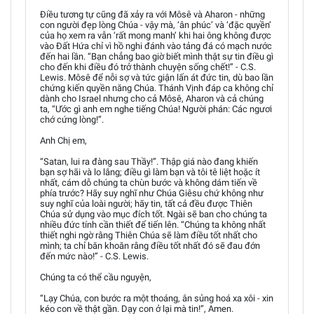
Điều tương tự cũng đã xảy ra với Môsê và Aharon - những
con người đẹp lòng Chúa - vậy mà, ‘ân phúc’ và ‘đặc quyền’
của họ xem ra vẫn ‘rất mong manh’ khi hai ông không được
vào Đất Hứa chỉ vì hồ nghi đánh vào tảng đá có mạch nước
đến hai lần. “Bạn chẳng bao giờ biết mình thật sự tin điều gì
cho đến khi điều đó trở thành chuyện sống chết!” - C.S.
Lewis. Môsê để nỗi sợ và tức giận lấn át đức tin, dù bao lần
chứng kiến quyền năng Chúa. Thánh Vịnh đáp ca không chỉ
dành cho Israel nhưng cho cả Môsê, Aharon và cả chúng
ta, “Ước gì anh em nghe tiếng Chúa! Người phán: Các ngươi
chớ cứng lòng!”.
Anh Chị em,
“Satan, lui ra đàng sau Thầy!”. Thập giá nào đang khiến
bạn sợ hãi và lo lắng; điều gì làm bạn và tôi tê liệt hoặc ít
nhất, cám dỗ chúng ta chùn bước và không dám tiến về
phía trước? Hãy suy nghĩ như Chúa Giêsu chứ không như
suy nghĩ của loài người; hãy tin, tất cả đều được Thiên
Chúa sử dụng vào mục đích tốt. Ngài sẽ ban cho chúng ta
nhiều đức tính cần thiết để tiến lên. “Chúng ta không nhất
thiết nghi ngờ rằng Thiên Chúa sẽ làm điều tốt nhất cho
mình; ta chỉ băn khoăn rằng điều tốt nhất đó sẽ đau đớn
đến mức nào!” - C.S. Lewis.
Chúng ta có thể cầu nguyện,
“Lạy Chúa, con bước ra một thoáng, ân sủng hoá xa xôi - xin
kéo con về thật gần. Dạy con ở lại mà tin!”, Amen.