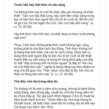
Trước hết, hãy tỉnh thức và sẵn sàng
Tin Mừng hôm nay là một lời nhắc đầy yêu thương và khẩn
thiết: “Các con hãy thắt lưng, hãy cầm đèn cháy sáng trong
tay, và hãy làm như người đợi chủ đi ăn cưới về, để khi chủ
về gõ cửa, thì mở ngay cho chủ. Các con hãy sẵn sàng”. (x.
Lc 12, 35-36).
Vậy tỉnh thức như thế nào, có phải rằng cứ thức suốt không
ngủ sao?
Thưa: Tỉnh thức không phải thức suốt không ngủ, càng
không phải là chờ đợi cách thụ động. Tỉnh thức không chỉ
là trạng thái tinh thần, mà còn là cách sống. Chúa Giê-su
dùng hình ảnh người đầy tớ đợi chủ đi ăn cưới về để nhấn
mạnh đến sự sẵn sàng và trung tín từng phút giây của đầy
tớ. Mà “đầy tớ trung tính và khôn ngoan” là đầy tớ “khi chủ
về còn thấy làm việc”, nghĩa là đang hăng say làm nhiệm vụ
ông chủ đã giao cho. Thật “phúc cho đầy tớ đó, khi chủ về,
thấy nó đang làm như vậy.” (x. Lc 12, 42-43).
Thứ đến, chờ đợi trong niềm tin
Tin không chỉ là một ý niệm trừu tượng, nhưng là hành động
sống động: dám đứng dậy, chuẩn bị, chờ đợi trong niềm tin
dù chưa thấy gì. Tác giả sách Khôn Ngoan (18,6-9) thuật lại
đêm Xuất Hành lịch sử: “Chính đêm ấy, cha ông chúng ta
đã biết trước, để biết chắc mình đã tin tưởng vào lời thề nào
mà được can đảm” (Kn 18,6).