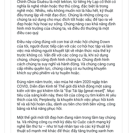
Chính Chúa Giuêsu là một tekton, từ tiếng Hy Lạp cổ thời có
nghĩa là nghệ nhân hoặc thợ thủ công, đặc biệt là trong
nghề mộc. Nhiều, nếu không muốn nói là hầu hết, kỹ thuật
đều trung lập về mặt đạo đức. Chúng là những công cụ
chúng ta sử dụng cho mục đích tốt hoặc xấu; để tạo ra vẻ
đẹp hoặc hủy hoại sự sống. Chúng nâng cao khả năng định
hình môi trường của chúng ta, và điều đó thường là một
điều cao quý.
Điều này cũng đúng với con trai út mắc hội chứng Down
của tôi, người được tiếp cận với các cơ hội học tập và làm
việc mà những người khuyết tật về nhận thức nửa thế kỷ
trước không có. Vấn đề với các công cụ là, khi sử dụng
chúng, chúng cũng định hình chúng ta. Chúng định hình
cách chúng ta suy nghĩ và hành động. Và chúng càng cung
cấp nhiều quyền lực, chúng càng có xu hướng khuyến
khích sự phù phiếm và tự huyễn hoặc.
Đúng năm năm trước, vào mùa hè năm 2020 ngập tràn
COVID, Diễn đàn Kinh tế Thế giới đã khởi động một sáng
kiến với tên gọi khiêm tốn là “Đại Tái lập [great reset]”. Mục
tiêu của sáng kiến này, theo lời của công cụ tìm kiếm AI yêu
thích của tôi, Perplexity, là khuyến khích việc phục hồi kinh
tế và xã hội hoàn cầu, dành ưu tiên cho tính bền vững, công
bằng và khả năng phục hồi.
Một thế giới mới tốt đẹp hơn đang nằm trong tầm tay chúng
ta. Và những công cụ mới kỳ diệu từ Cuộc cách mạng kỹ
nghệ lần thứ tư – như trí tuệ nhân tạo và các kỹ thuật kỹ
thuật số mạnh mẽ khác để thúc đẩy tăng trưởng xanh hơn