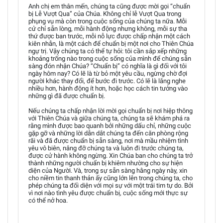
Anh chị em thân mến, chúng ta cũng được mời gọi “chuẩn
bị Lễ Vượt Qua” của Chúa. Không chỉ lễ Vượt Qua trong
phụng vụ mà còn trong cuộc sống của chúng ta nữa. Mỗi
cử chỉ sẵn lòng, mỗi hành động nhưng không, mỗi sự tha
thứ được ban trước, mỗi nỗ lực được chấp nhận một cách
kiên nhẫn, là một cách để chuẩn bị một nơi cho Thiên Chúa
ngự trị. Vậy chúng ta có thể tự hỏi: tôi cần sắp xếp những
khoảng trống nào trong cuộc sống của mình để chúng sẵn
sàng đón nhận Chúa? “Chuẩn bị” có nghĩa là gì đối với tôi
ngày hôm nay? Có lẽ là từ bỏ một yêu cầu, ngừng chờ đợi
người khác thay đổi, để bước đi trước. Có lẽ là lắng nghe
nhiều hơn, hành động ít hơn, hoặc học cách tin tưởng vào
những gì đã được chuẩn bị.
Nếu chúng ta chấp nhận lời mời gọi chuẩn bị nơi hiệp thông
với Thiên Chúa và giữa chúng ta, chúng ta sẽ khám phá ra
rằng mình được bao quanh bởi những dấu chỉ, những cuộc
gặp gỡ và những lời dẫn dắt chúng ta đến căn phòng rộng
rãi và đã được chuẩn bị sẵn sàng, nơi mà mầu nhiệm tình
yêu vô biên, nâng đỡ chúng ta và luôn đi trước chúng ta,
được cử hành không ngừng. Xin Chúa ban cho chúng ta trở
thành những người chuẩn bị khiêm nhường cho sự hiện
diện của Người. Và, trong sự sẵn sàng hằng ngày này, xin
cho niềm tin thanh thản ấy cũng lớn lên trong chúng ta, cho
phép chúng ta đối diện với mọi sự với một trái tim tự do. Bởi
vì nơi nào tình yêu được chuẩn bị, cuộc sống mới thực sự
có thể nở hoa.