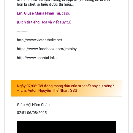
hồn bị chết, ai hiểu được thì hiểu...
Lm. Giuse Maria Nhân Tài, csjb.
(Dịch từ tiếng Hoa và viết suy tư)
---------
http://www.vietcatholic.net
https://www.facebook.com/jmtaiby
http://www.nhantai.info
Ngày 07/08: Tôi đang mang dấu của sự chết hay sự sống?
– Lm. Antôn Nguyễn Thế Nhân, SSS
Giáo Hội Năm Châu
02:51 06/08/2025