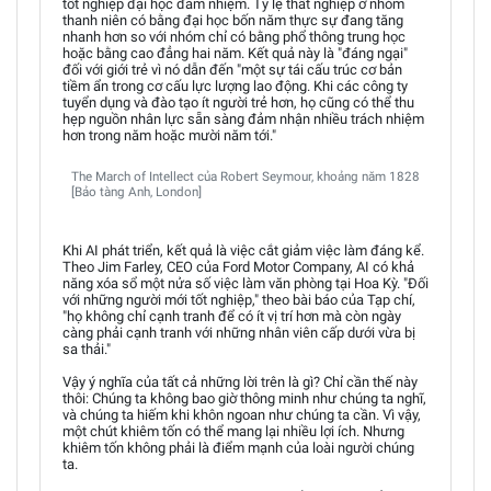
tốt nghiệp đại học đảm nhiệm. Tỷ lệ thất nghiệp ở nhóm
thanh niên có bằng đại học bốn năm thực sự đang tăng
nhanh hơn so với nhóm chỉ có bằng phổ thông trung học
hoặc bằng cao đẳng hai năm. Kết quả này là "đáng ngại"
đối với giới trẻ vì nó dẫn đến "một sự tái cấu trúc cơ bản
tiềm ẩn trong cơ cấu lực lượng lao động. Khi các công ty
tuyển dụng và đào tạo ít người trẻ hơn, họ cũng có thể thu
hẹp nguồn nhân lực sẵn sàng đảm nhận nhiều trách nhiệm
hơn trong năm hoặc mười năm tới."
The March of Intellect của Robert Seymour, khoảng năm 1828
[Bảo tàng Anh, London]
Khi AI phát triển, kết quả là việc cắt giảm việc làm đáng kể.
Theo Jim Farley, CEO của Ford Motor Company, AI có khả
năng xóa sổ một nửa số việc làm văn phòng tại Hoa Kỳ. "Đối
với những người mới tốt nghiệp," theo bài báo của Tạp chí,
"họ không chỉ cạnh tranh để có ít vị trí hơn mà còn ngày
càng phải cạnh tranh với những nhân viên cấp dưới vừa bị
sa thải."
Vậy ý nghĩa của tất cả những lời trên là gì? Chỉ cần thế này
thôi: Chúng ta không bao giờ thông minh như chúng ta nghĩ,
và chúng ta hiếm khi khôn ngoan như chúng ta cần. Vì vậy,
một chút khiêm tốn có thể mang lại nhiều lợi ích. Nhưng
khiêm tốn không phải là điểm mạnh của loài người chúng
ta.