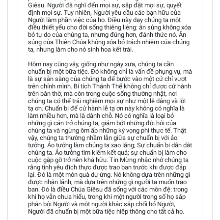
Giêsu. Người đã nghĩ đến mọi sự, sắp đặt mọi sự, quyết
định mọi sự. Tuy nhiên, Người yêu cầu các bạn hữu của
Người làm phần việc của họ. Điều này dạy chúng ta một
điều thiết yếu cho đời sống thiêng liêng: ân sủng không xóa
bỏ tự do của chúng ta, nhưng đúng hơn, đánh thức nó. Ân
sủng của Thiên Chúa không xóa bỏ trách nhiệm của chúng
ta, nhưng làm cho nó sinh hoa kết trái.
Hôm nay cũng vậy, giống như ngày xưa, chúng ta cần
chuẩn bị một bữa tiệc. Đó không chỉ là vấn đề phụng vụ, mà
là sự sẵn sàng của chúng ta để bước vào một cử chỉ vượt
trên chính mình. Bí tích Thánh Thể không chỉ được cử hành
trên bàn thờ, mà còn trong cuộc sống thường nhật, nơi
chúng ta có thể trải nghiệm mọi sự như một lễ dâng và lời
tạ ơn. Chuẩn bị để cử hành lễ tạ ơn này không có nghĩa là
làm nhiều hơn, mà là dành chỗ. Nó có nghĩa là loại bỏ
những gì cản trở chúng ta, giảm bớt những đòi hỏi của
chúng ta và ngừng ôm ấp những kỳ vọng phi thực tế. Thật
vậy, chúng ta thường nhầm lẫn giữa sự chuẩn bị với ảo
tưởng. Ảo tưởng làm chúng ta xao lãng; Sự chuẩn bị dẫn dắt
chúng ta. Ảo tưởng tìm kiếm kết quả; sự chuẩn bị làm cho
cuộc gặp gỡ trở nên khả hữu. Tin Mừng nhắc nhở chúng ta
rằng tình yêu đích thực được trao ban trước khi được đáp
lại. Đó là một món quà dự ứng. Nó không dựa trên những gì
được nhận lãnh, mà dựa trên những gì người ta muốn trao
ban. Đó là điều Chúa Giêsu đã sống với các môn đệ: trong
khi họ vẫn chưa hiểu, trong khi một người trong số họ sắp
phản bội Người và một người khác sắp chối bỏ Người,
Người đã chuẩn bị một bữa tiệc hiệp thông cho tất cả họ.