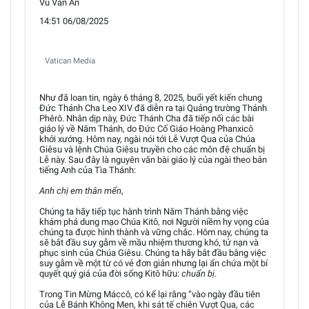
Vũ Văn An
14:51 06/08/2025
Vatican Media
Như đã loan tin, ngày 6 tháng 8, 2025, buổi yết kiến chung
Đức Thánh Cha Leo XIV đã diễn ra tại Quảng trường Thánh
Phêrô. Nhân dịp này, Đức Thánh Cha đã tiếp nối các bài
giáo lý về Năm Thánh, do Đức Cố Giáo Hoàng Phanxicô
khởi xướng. Hôm nay, ngài nói tới Lễ Vượt Qua của Chúa
Giêsu và lệnh Chúa Giêsu truyền cho các môn đệ chuẩn bị
Lễ này. Sau đây là nguyên văn bài giáo lý của ngài theo bản
tiếng Anh của Tìa Thánh:
Anh chị em thân mến
,
Chúng ta hãy tiếp tục hành trình Năm Thánh bằng việc
khám phá dung mạo Chúa Kitô, nơi Người niềm hy vọng của
chúng ta được hình thành và vững chắc. Hôm nay, chúng ta
sẽ bắt đầu suy gẫm về mầu nhiệm thương khó, tử nạn và
phục sinh của Chúa Giêsu. Chúng ta hãy bắt đầu bằng việc
suy gẫm về một từ có vẻ đơn giản nhưng lại ẩn chứa một bí
quyết quý giá của đời sống Kitô hữu:
chuẩn bị
.
Trong Tin Mừng Máccô, có kể lại rằng “vào ngày đầu tiên
của Lễ Bánh Không Men, khi sát tế chiên Vượt Qua, các