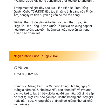
- và phải được xây dựng cùng nhau”, lời kêu gọi khẳng định.
Trong một thế giới đầy bạo lực, Liên Hiệp Bề Trên Tổng
Quyền Quốc Tế (UISG) tiếp tục tin rằng ánh sáng của Phúc
Âm, công lý và tình huynh đệ vẫn có thể tỏa sáng.
Để biết thêm thông tin về tài liệu và cách tham gia, Liên
Hiệp Bề Trên Tổng Quyền Quốc Tế (UISG) đã cung cấp tài
liệu trực tuyến, bao gồm hướng dẫn cầu nguyện và trong
tuyên cáo đoàn kết.
Nhận định về Cuộc Tái lập Vĩ Đại
Vũ Văn An
16:54 06/08/2025
Francis X. Maier, trên The Catholic Thing Thứ Tư, ngày 6
tháng 8 năm 2025, cho hay: Nếu bạn chưa biết về Waymo,
dịch vụ taxi tự lái, thì bây giờ là lúc để tìm hiểu, bởi vì nó sắp
có mặt tại một khu phố gần bạn. Có thể không phải bây giờ
hoặc năm sau. Nhưng chắc chắn sẽ có, giống như cái chết
và thuế vậy.