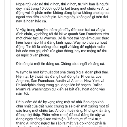
Ngoại trừ việc nó thú vị hơn, thú vị hơn, trừ khi bạn là người
duy nhất trong 10,000 người bị kẹt trong một chiếc xe AI tự
động với lỗi phần mềm không dừng lại và không cho bạn ra
ngoài cho đến khi hết pin. Nhưng này, không có gì trên đời
này là hoàn hảo cả.
Vì vậy, trong chuyến thăm gần đây đến con trai cả và gia
đình cháu, vợ chồng tôi đã lái xe quanh San Francisco trên
một chiếc taxi AI Waymo. Đó là một trải nghiệm được thực
hiện hoàn hảo, khá đáng kinh ngạc. Waymo thực sự hoạt
động. Tin tốt là chẳng có ai ngồi vô lăng để nghịch radio,
bắt cóc con gái, chửi rủa giao thông, hay mơ mộng trả thù
gã ngốc ở văn phòng.
Đó cũng là một tin đáng sợ. Chẳng có ai ngồi vô lăng cả.
Waymo là một kỹ thuật đột phá đang ở giai đoạn phôi thai.
Hiện tại, kỹ thuật này đang hoạt động tại Phoenix, Los
Angeles, San Francisco, Austin và Atlanta. New York và
Philadelphia đang trong giai đoạn lên kế hoạch. Dallas,
Miami và Washington dự kiến sẽ bắt đầu hoạt động vào
năm tới.
Dễ bị cám dỗ để hy vọng rằng một số nhà lãnh đạo khó
chịu nhất của đất nước chúng ta sẽ biến mất xuống một tổ
sâu trong một chiếc taxi AI có trí tuệ riêng. Nhưng khả năng
đó cực kỳ thấp. Phần mềm xe cộ đã quá đáng tin cậy và
đang ngày càng được cải thiện. Trên thực tế, taxi trực
thăng AI không người lái sắp ra mắt. Và đó không phải là