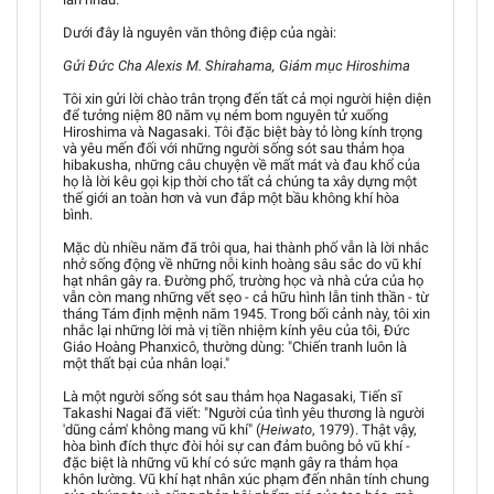
Dưới đây là nguyên văn thông điệp của ngài:
Gửi Đức Cha Alexis M. Shirahama, Giám mục Hiroshima
Tôi xin gửi lời chào trân trọng đến tất cả mọi người hiện diện
để tưởng niệm 80 năm vụ ném bom nguyên tử xuống
Hiroshima và Nagasaki. Tôi đặc biệt bày tỏ lòng kính trọng
và yêu mến đối với những người sống sót sau thảm họa
hibakusha, những câu chuyện về mất mát và đau khổ của
họ là lời kêu gọi kịp thời cho tất cả chúng ta xây dựng một
thế giới an toàn hơn và vun đắp một bầu không khí hòa
bình.
Mặc dù nhiều năm đã trôi qua, hai thành phố vẫn là lời nhắc
nhở sống động về những nỗi kinh hoàng sâu sắc do vũ khí
hạt nhân gây ra. Đường phố, trường học và nhà cửa của họ
vẫn còn mang những vết sẹo - cả hữu hình lẫn tinh thần - từ
tháng Tám định mệnh năm 1945. Trong bối cảnh này, tôi xin
nhắc lại những lời mà vị tiền nhiệm kính yêu của tôi, Đức
Giáo Hoàng Phanxicô, thường dùng: "Chiến tranh luôn là
một thất bại của nhân loại."
Là một người sống sót sau thảm họa Nagasaki, Tiến sĩ
Takashi Nagai đã viết: "Người của tình yêu thương là người
'dũng cảm' không mang vũ khí" (
Heiwato
, 1979). Thật vậy,
hòa bình đích thực đòi hỏi sự can đảm buông bỏ vũ khí -
đặc biệt là những vũ khí có sức mạnh gây ra thảm họa
khôn lường. Vũ khí hạt nhân xúc phạm đến nhân tính chung