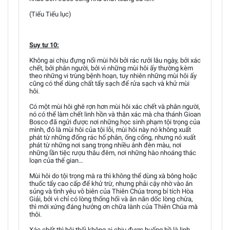
(Tiếu Tiếu lục)
Suy tư 10:
Không ai chịu đựng nổi mùi hôi bởi rác rưởi lâu ngày, bởi xác
chết, bởi phân người, bởi vì những mùi hôi ấy thường kèm
theo những vi trùng bệnh hoạn, tuy nhiên những mùi hôi ấy
cũng có thể dùng chất tẩy sạch để rửa sạch và khử mùi
hôi.
Có một mùi hôi ghê rợn hơn mùi hôi xác chết và phân người,
nó có thể làm chết linh hồn và thân xác mà cha thánh Gioan
Bosco đã ngửi được nơi những học sinh phạm tội trọng của
mình, đó là mùi hôi của tội lỗi, mùi hôi này nó không xuất
phát từ những đống rác hố phân, ống cống, nhưng nó xuất
phát từ những nơi sang trọng nhiều ánh đèn màu, nơi
những lần tiệc rượu thâu đêm, nơi những hào nhoáng thác
loạn của thế gian…
Mùi hôi do tội trọng mà ra thì không thể dùng xà bông hoặc
thuốc tẩy cao cấp để khử trừ, nhưng phải cậy nhờ vào ân
sủng và tình yêu vô biên của Thiên Chúa trong bí tích Hòa
Giải, bởi vì chỉ có lòng thống hối và ăn năn dốc lòng chừa,
thì mới xứng đáng hưởng ơn chữa lành của Thiên Chúa mà
thôi.
Xác chết thì hôi thối không ai chịu được huống hồ là linh