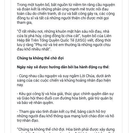
Trong một tuyên bố, bắt nguồn từ niềm tin rằng cầu nguyện
và đoàn kết là những phản ứng mạnh mẽ trước nỗi đau
toàn cầu do chiến tranh, di cư và bất công gây ra, các cộng
đồng tu sĩ và tất cả những người thiện chí được mời gọi
tham gia,
“Ở rất nhiều nơi, những khuôn mặt hằn sâu nỗi đau, nhà
cửa bị phá hủy, cộng đồng bị chia cắt”, tuyên bố của Liên
Hiệp Bề Trên Tổng Quyền Quốc Tế (UISG) viết, đồng thời
lưu ý rằng “Phụ nữ và trẻ em thường là những người chịu
đau khổ nhiều nhất”.
Chúng ta không thể chờ đợi
Ngày này sẽ được hướng dẫn bởi ba hành động cụ thể:
- Cùng nhau cầu nguyện và suy ngẫm Lời Chúa, dưới ánh
sáng của các cuộc chiến và khủng hoảng nhân đạo hiện
nay.
- Kêu gọi công lý và hòa giải, thúc giục chính quyền dân sự
và Giáo hội theo đuổi con đường hòa bình, giải trừ quân bị
và bảo vệ nhân quyền.
- Tham gia vào tình đoàn kết cụ thể, bằng cách hỗ trợ
những người đau khổ thông qua mạng lưới chào đón và hỗ
trợ nhân đạo.
“Chúng ta không thể chờ đợi. Hòa bình phải được xây dựng