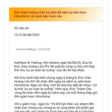
Đức Giáo Hoàng nhân kỷ niệm 80 năm vụ ném bom
Hiroshima: Lời cảnh báo hoàn cầu
Vũ Văn An
15:10 06/08/2025
Antoine Mekary | ALETEIA
Kathleen N. Hattrup, trên Aleteia ngày 06/08/25, đưa tin:
Đức Giáo Hoàng Lêô XIV đề xuất ba công cụ hữu ích thay
thế cho "sự an toàn ảo tưởng" của răn đe hạt nhân.
Kết thúc buổi tiếp kiến chung ngày 6 tháng 8, Đức Giáo
Hoàng Lêô XIV đã nhắc đến ngày kỷ niệm vụ ném bom
Hiroshima. Ngài nói rằng "mối đe dọa hủy diệt lẫn nhau" chỉ
là một "sự an toàn ảo tưởng". Hôm qua, Đức Thánh Cha
cũng đã nhắc đến ngày kỷ niệm này, với một thông điệp gửi
đến giám mục Hiroshima.
Với vị giám mục, ngài nói: "Vũ khí hạt nhân xúc phạm đến
nhân loại chung của chúng ta và cũng phản bội phẩm giá
của tạo vật, mà chúng ta được kêu gọi bảo vệ sự hài hòa