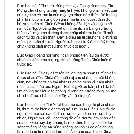
Đức Leo nói: “Thực ra, đúng như vậy. Trong đoạn này, Tin
Mừng cho chúng ta thấy rằng tình yêu không phải là kết quả
của sự tình cờ, mà là của một lựa chọn có ý thức. Đó không
phải là một phản ứng đơn giản, mà là một quyết định đòi
hỏi sự chuẩn bị. Chúa Giêsu không đối diện với cuộc khổ
nạn của Người bằng thuyết định mệnh, mà bằng sự trung
thành với một con đường được chấp nhận và bước đi một
cách tự do và cẩn thận. Đây là điều an ủi chúng ta: biết rằng
món quà cuộc đời của Người xuất phát từ ý định có ý thức,
chứ không phải một sự thôi thúc đột ngột”.
Đức Giáo Hoàng nói rằng: “căn phòng trên lầu đã được
chuẩn bị sẵn” cho mọi người biết rằng Thiên Chúa luôn đi
trước họ.
Đức Leo nói: “Ngay cả trước khi chúng ta nhận ra mình cần
được chào đón, Chúa đã chuẩn bị cho chúng ta một không
gian, nơi chúng ta có thể nhận ra chính mình và cảm nhận
mình là bạn hữu của Người. Nơi này, về cơ bản, chính là trái
tim chúng ta: Một ‘căn phòng’ dường như trống rỗng, nhưng
chỉ chờ được nhận ra, lấp đầy và trân trọng”.
Đức Leo nói tiếp: “Lễ Vượt Qua mà các tông đồ phải chuẩn
bị, thực ra đã hiện diện trong trái tim Chúa Giêsu. Người đã
nghĩ đến mọi sự, sắp đặt mọi sự, quyết định mọi sự. Tuy
nhiên, Người yêu cầu các tông đồ của Người làm phần việc
của họ. Điều này dạy chúng ta một điều thiết yếu cho đời
sống thiêng liêng: Ân sủng không loại bỏ tự do của chúng
ta, mà đúng hơn, đánh thức nó. Ân sủng của Thiên Chúa