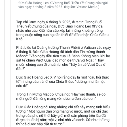
Đức Giáo Hoàng Leo XIV trong Buổi Triều Yết Chung của ngài
vào ngày 6 tháng 8 năm 2025. (Nguồn: Vatican Media.)
Tạp chí Crux, ngày 6 tháng 8, 2025, đưa tin: Trong Buổi
Triều Yết Chung của ngài, Đức Giáo Hoàng Leo XIV đã
nhắc nhở các Kitô hữu sắp xếp lại những khoảng trống
trong cuộc sống của họ cần thiết để đón nhận Chúa Giêsu
Kitô.
Phát biểu tại Quảng trường Thánh Phêrô ở Vatican vào ngày
6 tháng 8, Đức Giáo Hoàng đã trích dẫn Tin mừng thánh
Máccô: “Vào ngày đầu tiên của Lễ Bánh Không Men, khi họ
sát tế chiên Vượt Qua, các môn đệ thưa với Ngài: ‘Thầy
muốn chúng con đi chuẩn bị cho Thầy ăn Lễ Vượt Qua ở
đâu?’
Đức Giáo Hoàng Leo XIV nói rằng đây là một “câu hỏi thực
tế” nhưng câu trả lời của Chúa Giêsu “dường như là một
câu đố”.
Trong Tin Mừng Máccô, Chúa nói: “Hãy vào thành, sẽ có
một người đàn ông mang vò nước ra đón các con.”
Đức Giáo Hoàng nói rằng những chi tiết này mang tính biểu
tượng: “Một người đàn ông mang vò nước, một cử chỉ đặc
trưng của phụ nữ thời bấy giờ; một căn phòng trên lầu đã
được chuẩn bị sẵn; một vị chủ nhà vô danh. Cứ như thể mọi
thứ đã được sắp đặt từ trước.”