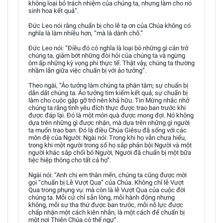
không loại bỏ trách nhiệm của chúng ta, nhưng làm cho nó
sinh hoa kết quả”.
Đức Leo nói rằng chuẩn bị cho lễ tạ ơn của Chúa không có
nghĩa là làm nhiều hơn, “mà là dành chỗ.”
Đức Leo nói: “Điều đó có nghĩa là loại bỏ những gì cản trở
chúng ta, giảm bớt những đòi hỏi của chúng ta và ngừng
ôm ấp những kỳ vọng phi thực tế. Thật vậy, chúng ta thường
nhầm lẫn giữa việc chuẩn bị với ảo tưởng”.
Theo ngài, “Ảo tưởng làm chúng ta phân tâm; sự chuẩn bị
dẫn dắt chúng ta. Ảo tưởng tìm kiếm kết quả; sự chuẩn bị
làm cho cuộc gặp gỡ trở nên khả hữu. Tin Mừng nhắc nhở
chúng ta rằng tình yêu đích thực được trao ban trước khi
được đáp lại. Đó là một món quà được mong đợi. Nó không
dựa trên những gì được nhận, mà dựa trên những gì người
ta muốn trao ban. Đó là điều Chúa Giêsu đã sống với các
môn đệ của Người: Ngài nói: Trong khi họ vẫn chưa hiểu,
trong khi một người trong số họ sắp phản bội Người và một
người khác sắp chối bỏ Người, Người đã chuẩn bị một bữa
tiệc hiệp thông cho tất cả họ”.
Ngài nói: “Anh chị em thân mến, chúng ta cũng được mời
gọi “chuẩn bị Lễ Vượt Qua” của Chúa. Không chỉ lễ Vượt
Qua trong phụng vụ: mà còn là lễ Vượt Qua của cuộc đời
chúng ta. Mỗi cử chỉ sẵn lòng, mỗi hành động nhưng
không, mỗi sự tha thứ được ban trước, mỗi nỗ lực được
chấp nhận một cách kiên nhẫn, là một cách để chuẩn bị
một nơi Thiên Chúa có thể ngự”.