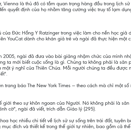
r, Vienna là thủ đô có tầm quan trọng hàng đầu trong lịch 
n quyết định của họ nhằm tăng cường việc truy tố lạm dụng
 của Đức Hồng Y Ratzinger trong việc làm cho nền học giả d
 niên YouCat dành cho khán giả trẻ và ngài đã thực hiện một 
m 2005, ngài đã đưa vào bài giảng nhậm chức của mình nhận
ng ta mới biết cuộc sống là gì. Chúng ta không phải là sản
của một ý nghĩ của Thiên Chúa. Mỗi người chúng ta đều đượ
ết".
n trang báo The New York Times — theo cách mà chỉ một số í
thế giới theo sự khôn ngoan của Người. Nó không phải là sản
 cờ", ngài đã viết, trích dẫn Giáo lý (295).
oa học nhiều chi tiết về lịch sử sự sống trên trái đất, tuyên b
mục đích và thiết kế trong thế giới tự nhiên, bao gồm cả thế