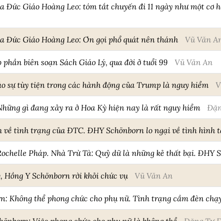
a Đức Giáo Hoàng Leo: tóm tắt chuyến đi 11 ngày như một cơ hộ
ủa Đức Giáo Hoàng Leo: Ơn gọi phổ quát nên thánh
Vũ Văn A
 phần biên soạn Sách Giáo Lý, qua đời ở tuổi 99
Vũ Văn An
o sự tùy tiện trong các hành động của Trump là nguy hiểm
V
hững gì đang xảy ra ở Hoa Kỳ hiện nay là rất nguy hiểm
Đặn
 về tình trạng của ĐTC. ĐHY Schönborn lo ngại về tình hình t
Rochelle Pháp. Nhà Trừ Tà: Quỷ dữ là những kẻ thất bại. ĐHY 
, Hồng Y Schönborn rời khỏi chức vụ
Vũ Văn An
n: Không thể phong chức cho phụ nữ. Tình trạng cầm đèn chạy 
hönborn: Việc phong chức cho phụ nữ là không thể
Đặng Tự 