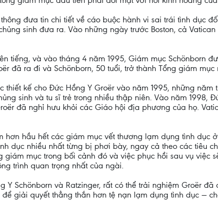
ổng giám mục đầu tiên phải đối mặt với nỗi kinh hoàng của 
hông đưa tin chi tiết về cáo buộc hành vi sai trái tình dục
hủng sinh đưa ra. Vào những ngày trước Boston, cả Vatican
 lên tiếng, và vào tháng 4 năm 1995, Giám mục Schönborn 
oër đã ra đi và Schönborn, 50 tuổi, trở thành Tổng giám mục 
 thiết kế cho Đức Hồng Y Groër vào năm 1995, những năm tiế
ủng sinh và tu sĩ trẻ trong nhiều thập niên. Vào năm 1998
oër đã nghỉ hưu khỏi các Giáo hội địa phương của họ. Vati
hơn hầu hết các giám mục vết thương lạm dụng tình dục ở 
nh dục nhiều nhất từng bị phơi bày, ngay cả theo các tiê
g giám mục trong bối cảnh đó và việc phục hồi sau vụ việc 
ng trình quan trọng nhất của ngài.
 Y Schönborn và Ratzinger, rất có thể trải nghiệm Groër đã
 để giải quyết thẳng thắn hơn tệ nạn lạm dụng tình dục — 