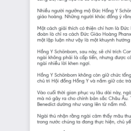
Nhiều người ngưỡng mộ Đức Hồng Y Schönbo
giáo hoàng. Những người khác đồng ý rằng
Một cách giải thích có thiện chí hơn là Đứ
đoàn là chỉ ra cách Đức Giáo Hoàng Phanx
một lập luận như vậy là một khuynh hướng 
Hồng Y Schönborn, sau này, sẽ chỉ trích Co
ngài không phải là cấp tiến, nhưng được câ
ngài nhiều lời khen ngợi.
Hồng Y Schönborn không còn giữ chức tổng 
chủ trì Hội đồng Hồng Y và nắm giữ các tr
Vào cuối thời gian phục vụ lâu dài này, ngà
mà nó gây ra cho chính bản sắc Châu Âu. T
Benedict dường như vang lên từ nấm mồ.
Ngài thú nhận rằng ngài cảm thấy mâu thuẫ
trong nước chúng ta đang thực hiện, chủ yếu