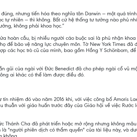
hể đúng, nhưng tiến hóa theo nghĩa tân Darwin — một quá trì
c tự nhiên — thì không. Bất cứ hệ thống tư tưởng nào phủ nh
 tưởng, không phải khoa học.”
a hoàn cầu, bị nhiều người cáo buộc sai là phủ nhận khoa 
họ để bảo vệ năng lực chuyên môn. Tờ New York Times đã đưa
hợp các học trò cũ của mình, bao gồm Hồng Y Schönborn, để 
ần gũi của ngài với Đức Benedict đã cho phép ngài cổ vũ một
hông ai khác có thể làm được điều đó.
 tín nhiệm đó vào năm 2016 khi, với việc công bố Amoris La
âu thuẫn với giáo huấn trước đây của Giáo hội về việc Rước 
c Thánh Cha đã phát triển hoặc mở rộng nhưng không mâu t
à "người phiên dịch có thẩm quyền" của tài liệu này, và dư
ng không.