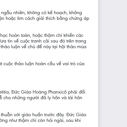
nh ngẫu nhiên, không có kế hoạch, không
ận hoặc tìm cách giải thích bằng chứng áp
học hoàn toàn, hoặc thậm chí khiến các
 tin về cuộc tranh cãi sau đó trên trang
thảo luận về chủ đề này tại hội thảo mùa
 cuộc thảo luận hoàn cầu về vai trò của
etitia, Đức Giáo Hoàng Phanxicô phải đối
lễ cho những người đã ly hôn và tái hôn
huẫn với giáo huấn trước đây. Đức Giáo
ờng như thậm chí còn hỏi ngài, sau khi