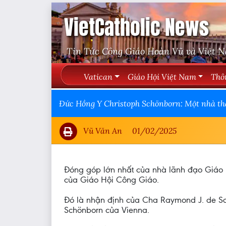
VietCatholic News
Tin Tức Công Giáo Hoàn Vũ và Việt 
Vatican
Giáo Hội Việt Nam
Thô
Đức Hồng Y Christoph Schönborn: Một nhà th
Vũ Văn An
01/02/2025
Đóng góp lớn nhất của nhà lãnh đạo Giáo h
của Giáo Hội Công Giáo.
Đó là nhận định của Cha Raymond J. de So
Schönborn của Vienna.