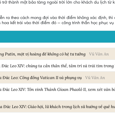
trở thành một bảo tàng ngoài trời lớn cho khách du lịch từ k
ễn ra theo cách mong đợi vào thời điểm không xác định, thì
hoa kết trái vào thời điểm đó — công trình thần học phục vụ 
ng Putin, một vị hoàng đế không có hệ tư tưởng
Vũ Văn An
a Đức Leo XIV: chúng ta cần thân thể, tâm trí và trái tim tron
a Đức Leo: Công đồng Vatican II và phụng vụ
Vũ Văn An
a Đức Leo XIV: Tôn vinh Thánh Gioan Phaolô II, xem xét văn 
 Đức Leo XIV: Giáo hội, lữ khách trong lịch sử hướng về quê hư