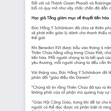
Đối với cả Thánh Gioan Phaolô và Ratzinge
bối có quy mô như vậy chắc chắn đã dẫn đế
Học giả Tổng giám mục về thuyết tiến hóa
Đức Hồng Y Schönborn đã chia sẻ thiên phú
sẽ phát triển giáo lý dành cho thanh thiếu
thế giới.
Khi Benedict XVI được bầu vào tháng 4 nă
Thiên Chúa hằng sống trong Chúa Kitô, chú
tiến hóa. Mỗi người chúng ta là kết quả 
yêu thương, mỗi người chúng ta đều cần thi
Vài tháng sau, Đức Hồng Y Schönborn đã lê
phản đối "giáo điều tân Darwin".
"Chúng tôi tin rằng Thiên Chúa đã tạo ra 
không phải của số phận mù quáng hay sự tình
“Giáo Hội Công Giáo, trong khi để lại cho kh
người có thể đọc được và phân biệt rõ ràng 