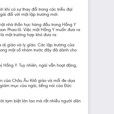
hi có sự thay đổi trong các triều đại
ài đối với một lập trường mới.
à một nhà thần học hàng đầu trong Hồng Y
ioan Phao-lô. Việc một Hồng Y muốn đưa ra
là một trường hợp khó đưa ra.
 dị giáo và ly giáo. Các lập trường của
 trong một số nhóm trước đây đã dành cho
 Hồng Y. Tuy nhiên, ngài vẫn hoạt động,
 tàn của Châu Âu Kitô giáo và mối đe dọa
 giám mục của ngài, tiếng nói của Đức
ời tạm biệt lớn lao mà rất nhiều người dân