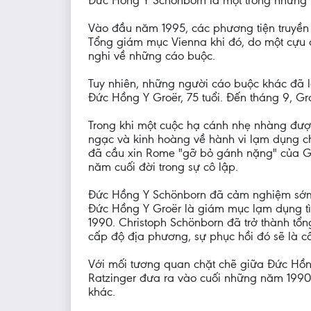
Đức Hồng Y Schönborn là một trong những t
Vào đầu năm 1995, các phương tiện truyền t
Tổng giám mục Vienna khi đó, do một cựu c
nghi về những cáo buộc.
Tuy nhiên, những người cáo buộc khác đã
Đức Hồng Y Groër, 75 tuổi. Đến tháng 9, Gr
Trong khi một cuộc hạ cánh nhẹ nhàng được
ngạc và kinh hoàng về hành vi lạm dụng ch
đã cầu xin Rome "gỡ bỏ gánh nặng" của Gr
năm cuối đời trong sự cô lập.
Đức Hồng Y Schönborn đã cảm nghiệm sớm 
Đức Hồng Y Groër là giám mục lạm dụng tì
1990. Christoph Schönborn đã trở thành tổn
cấp độ địa phương, sự phục hồi đó sẽ là cô
Với mối tương quan chặt chẽ giữa Đức Hồng
Ratzinger đưa ra vào cuối những năm 1990
khác.