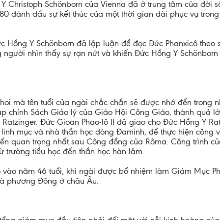
 Y Christoph Schönborn của Vienna đã ở trung tâm của đời s
 80 đánh dấu sự kết thúc của một thời gian dài phục vụ trong
c Hồng Y Schönborn đã lập luận để đọc Đức Phanxicô theo sự
người nhìn thấy sự rạn nứt và khiến Đức Hồng Y Schönborn b
hoi mà tên tuổi của ngài chắc chắn sẽ được nhớ đến trong n
tập chính Sách Giáo lý của Giáo Hội Công Giáo, thành quả lớ
Ratzinger. Đức Gioan Phao-lô II đã giao cho Đức Hồng Y Rat
t linh mục và nhà thần học dòng Đaminh, để thực hiện công 
kiến quan trọng nhất sau Công đồng của Rôma. Công trình c
từ trường tiểu học đến thần học hàn lâm.
ó vào năm 46 tuổi, khi ngài được bổ nhiệm làm Giám Mục Ph
và phương Đông ở châu Âu.