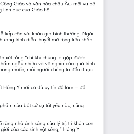
sử Công Giáo và văn hóa châu Âu; một vụ bê
 tình dục của Giáo hội.
ễ tiếp cận với khán giả bình thường. Ngài
chương trình diễn thuyết mở rộng trên khắp
 xét rằng "chỉ khi chúng ta gặp được
 phẩm ngẫu nhiên và vô nghĩa của quá trình
c mong muốn, mỗi người chúng ta đều được
t Hồng Y mới có đủ uy tín để làm — để
 phẩm của bất cứ sự tất yếu nào, cũng
ố rằng nhờ ánh sáng của lý trí, trí khôn con
 giới của các sinh vật sống,” Hồng Y