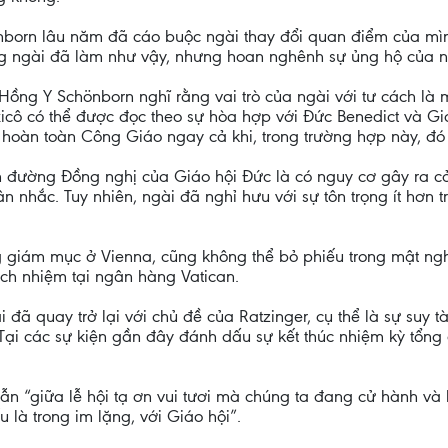
rn lâu năm đã cáo buộc ngài thay đổi quan điểm của mình k
 ngài đã làm như vậy, nhưng hoan nghênh sự ủng hộ của ng
c Hồng Y Schönborn nghĩ rằng vai trò của ngài với tư cách l
icô có thể được đọc theo sự hòa hợp với Đức Benedict và G
hoàn toàn Công Giáo ngay cả khi, trong trường hợp này, đó 
n đường Đồng nghị của Giáo hội Đức là có nguy cơ gây ra cả
n nhắc. Tuy nhiên, ngài đã nghỉ hưu với sự tôn trọng ít hơn
giám mục ở Vienna, cũng không thể bỏ phiếu trong mật nghị
ách nhiệm tại ngân hàng Vatican.
i đã quay trở lại với chủ đề của Ratzinger, cụ thể là sự suy
ại các sự kiện gần đây đánh dấu sự kết thúc nhiệm kỳ tổng
n “giữa lễ hội tạ ơn vui tươi mà chúng ta đang cử hành và l
 là trong im lặng, với Giáo hội”.