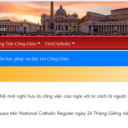
Nam
ng Tấn Công Giáo
VietCatholic
ần học phục vụ đức tin Công Giáo
ội mới nghỉ hưu là công việc của ngài với tư cách là người
uza trên National Catholic Register ngày 24 Tháng Giêng n