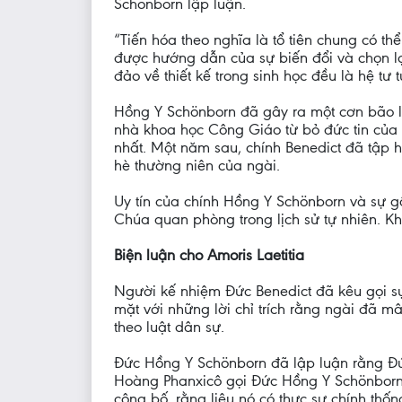
Schönborn lập luận.
“Tiến hóa theo nghĩa là tổ tiên chung có t
được hướng dẫn của sự biến đổi và chọn lọ
đảo về thiết kế trong sinh học đều là hệ tư
Hồng Y Schönborn đã gây ra một cơn bão lử
nhà khoa học Công Giáo từ bỏ đức tin của 
nhất. Một năm sau, chính Benedict đã tập 
hè thường niên của ngài.
Uy tín của chính Hồng Y Schönborn và sự g
Chúa quan phòng trong lịch sử tự nhiên. K
Biện luận cho Amoris Laetitia
Người kế nhiệm Đức Benedict đã kêu gọi sự
mặt với những lời chỉ trích rằng ngài đã m
theo luật dân sự.
Đức Hồng Y Schönborn đã lập luận rằng Đứ
Hoàng Phanxicô gọi Đức Hồng Y Schönborn l
công bố, rằng liệu nó có thực sự chính thố