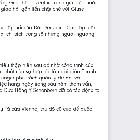
ống Giáo hội — vượt xa ranh giới của nước
 giáo hội gắn liền chặt chẽ với Giuse
 tiếp nối của Đức Benedict. Các lập luận
ị chỉ trích trong số những người ngưỡng
hiều thập niên sau đó nhờ công trình của
n nhất của sự hợp tác lâu dài giữa Thánh
zinger phụ trách quản lý dự án, và
việc hàng ngày trong sáu năm tham vấn,
ủa Đức Hồng Y Schönborn đã có tác động to
ụ Tá của Vienna, thủ đô cũ của đế quốc