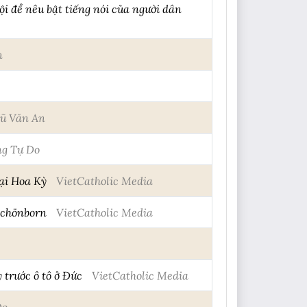
i để nêu bật tiếng nói của người dân
n
ũ Văn An
g Tự Do
ại Hoa Kỳ
VietCatholic Media
Schönborn
VietCatholic Media
trước ô tô ở Đức
VietCatholic Media
Do