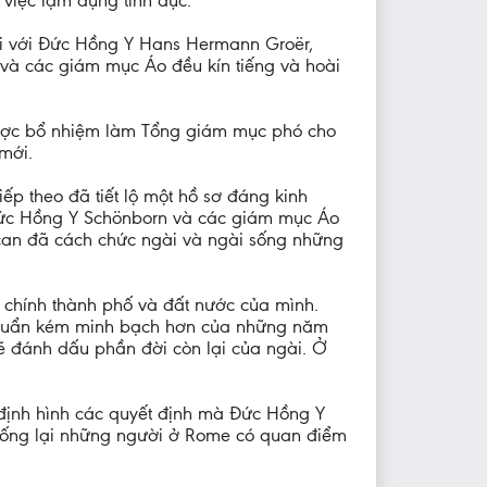
việc lạm dụng tình dục.
 đối với Đức Hồng Y Hans Hermann Groër,
 và các giám mục Áo đều kín tiếng và hoài
được bổ nhiệm làm Tổng giám mục phó cho
mới.
p theo đã tiết lộ một hồ sơ đáng kinh
, Đức Hồng Y Schönborn và các giám mục Áo
can đã cách chức ngài và ngài sống những
chính thành phố và đất nước của mình.
u chuẩn kém minh bạch hơn của những năm
sẽ đánh dấu phần đời còn lại của ngài. Ở
 định hình các quyết định mà Đức Hồng Y
chống lại những người ở Rome có quan điểm