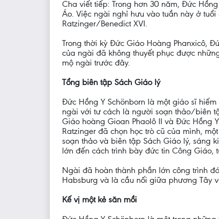
Cha viết tiếp: Trong hơn 30 năm, Đức Hồng
Áo. Việc ngài nghỉ hưu vào tuần này ở tuổi
Ratzinger/Benedict XVI.
Trong thời kỳ Đức Giáo Hoàng Phanxicô, Đứ
của ngài đã không thuyết phục được những 
mộ ngài trước đây.
Tổng biên tập Sách Giáo lý
Đức Hồng Y Schönborn là một giáo sĩ hiếm 
ngài với tư cách là người soạn thảo/biên 
Giáo hoàng Gioan Phaolô II và Đức Hồng Y 
Ratzinger đã chọn học trò cũ của mình, mộ
soạn thảo và biên tập Sách Giáo lý, sáng 
lớn đến cách trình bày đức tin Công Giáo, 
Ngài đã hoàn thành phần lớn công trình đ
Habsburg và là cầu nối giữa phương Tây 
Kế vị một kẻ săn mồi