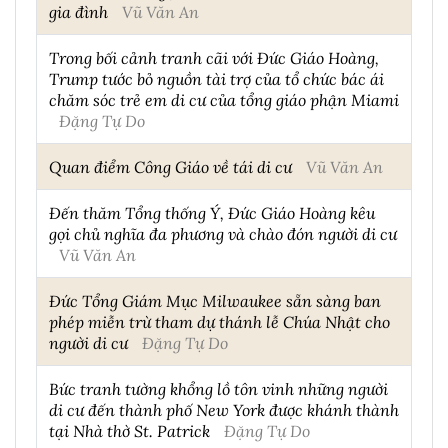
gia đình
Vũ Văn An
Trong bối cảnh tranh cãi với Đức Giáo Hoàng,
Trump tước bỏ nguồn tài trợ của tổ chức bác ái
chăm sóc trẻ em di cư của tổng giáo phận Miami
Đặng Tự Do
Quan điểm Công Giáo về tái di cư
Vũ Văn An
Đến thăm Tổng thống Ý, Đức Giáo Hoàng kêu
gọi chủ nghĩa đa phương và chào đón người di cư
Vũ Văn An
Đức Tổng Giám Mục Milwaukee sẵn sàng ban
phép miễn trừ tham dự thánh lễ Chúa Nhật cho
người di cư
Đặng Tự Do
Bức tranh tường khổng lồ tôn vinh những người
di cư đến thành phố New York được khánh thành
tại Nhà thờ St. Patrick
Đặng Tự Do