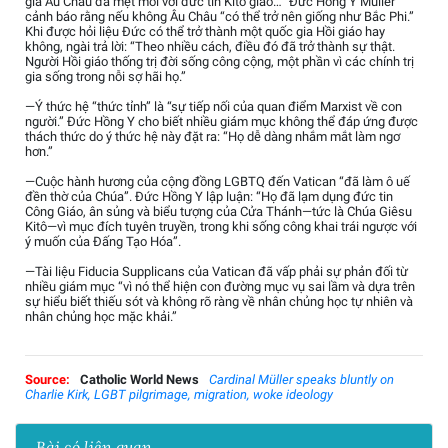
gia Âu Châu đã mệt mỏi với đức tin Kitô giáo…” Đức Hồng Y Müller
cảnh báo rằng nếu không Âu Châu “có thể trở nên giống như Bắc Phi.”
Khi được hỏi liệu Đức có thể trở thành một quốc gia Hồi giáo hay
không, ngài trả lời: “Theo nhiều cách, điều đó đã trở thành sự thật.
Người Hồi giáo thống trị đời sống công cộng, một phần vì các chính trị
gia sống trong nỗi sợ hãi họ.”
—Ý thức hệ “thức tỉnh” là “sự tiếp nối của quan điểm Marxist về con
người.” Đức Hồng Y cho biết nhiều giám mục không thể đáp ứng được
thách thức do ý thức hệ này đặt ra: “Họ dễ dàng nhắm mắt làm ngơ
hơn.”
—Cuộc hành hương của cộng đồng LGBTQ đến Vatican “đã làm ô uế
đền thờ của Chúa”. Đức Hồng Y lập luận: “Họ đã lạm dụng đức tin
Công Giáo, ân sủng và biểu tượng của Cửa Thánh—tức là Chúa Giêsu
Kitô—vì mục đích tuyên truyền, trong khi sống công khai trái ngược với
ý muốn của Đấng Tạo Hóa”.
—Tài liệu Fiducia Supplicans của Vatican đã vấp phải sự phản đối từ
nhiều giám mục “vì nó thể hiện con đường mục vụ sai lầm và dựa trên
sự hiểu biết thiếu sót và không rõ ràng về nhân chủng học tự nhiên và
nhân chủng học mặc khải.”
Source:
Catholic World News
Cardinal Müller speaks bluntly on
Charlie Kirk, LGBT pilgrimage, migration, woke ideology
Bài có liên quan