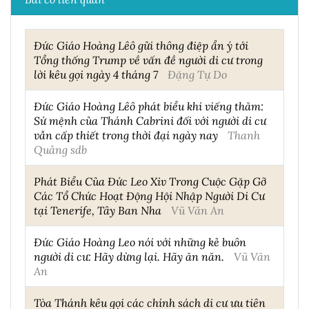
Đức Giáo Hoàng Lêô gửi thông điệp ẩn ý tới
Tổng thống Trump về vấn đề người di cư trong
lời kêu gọi ngày 4 tháng 7
Đặng Tự Do
Đức Giáo Hoàng Lêô phát biểu khi viếng thăm:
Sứ mệnh của Thánh Cabrini đối với người di cư
vẫn cấp thiết trong thời đại ngày nay
Thanh
Quảng sdb
Phát Biểu Của Đức Leo Xiv Trong Cuộc Gặp Gỡ
Các Tổ Chức Hoạt Động Hội Nhập Người Di Cư
tại Tenerife, Tây Ban Nha
Vũ Văn An
Đức Giáo Hoàng Leo nói với những kẻ buôn
người di cư: Hãy dừng lại. Hãy ăn năn.
Vũ Văn
An
Tòa Thánh kêu gọi các chính sách di cư ưu tiên