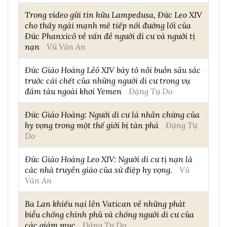
Trong video gửi tín hữu Lampedusa, Đức Leo XIV
cho thấy ngài mạnh mẽ tiếp nối đường lối của
Đức Phanxicô về vấn đề người di cư và người tị
nạn
Vũ Văn An
Đức Giáo Hoàng Lêô XIV bày tỏ nỗi buồn sâu sắc
trước cái chết của những người di cư trong vụ
đắm tàu ngoài khơi Yemen
Đặng Tự Do
Đức Giáo Hoàng: Người di cư là nhân chứng của
hy vọng trong một thế giới bị tàn phá
Đặng Tự
Do
Đức Giáo Hoàng Leo XIV: Người di cư tị nạn là
các nhà truyền giáo của sứ điệp hy vọng.
Vũ
Văn An
Ba Lan khiếu nại lên Vatican về những phát
biểu chống chính phủ và chống người di cư của
các giám mục
Đặng Tự Do