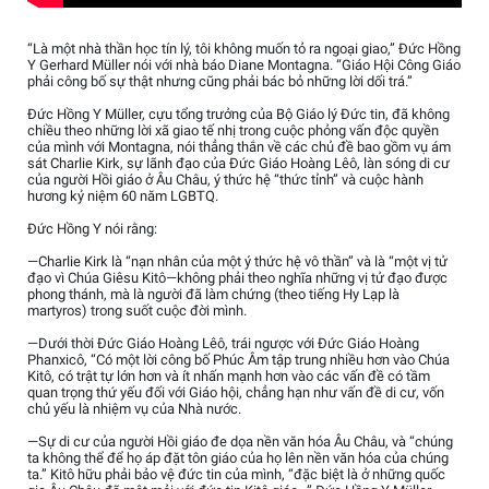
“Là một nhà thần học tín lý, tôi không muốn tỏ ra ngoại giao,” Đức Hồng
Y Gerhard Müller nói với nhà báo Diane Montagna. “Giáo Hội Công Giáo
phải công bố sự thật nhưng cũng phải bác bỏ những lời dối trá.”
Đức Hồng Y Müller, cựu tổng trưởng của Bộ Giáo lý Đức tin, đã không
chiều theo những lời xã giao tế nhị trong cuộc phỏng vấn độc quyền
của mình với Montagna, nói thẳng thắn về các chủ đề bao gồm vụ ám
sát Charlie Kirk, sự lãnh đạo của Đức Giáo Hoàng Lêô, làn sóng di cư
của người Hồi giáo ở Âu Châu, ý thức hệ “thức tỉnh” và cuộc hành
hương kỷ niệm 60 năm LGBTQ.
Đức Hồng Y nói rằng:
—Charlie Kirk là “nạn nhân của một ý thức hệ vô thần” và là “một vị tử
đạo vì Chúa Giêsu Kitô—không phải theo nghĩa những vị tử đạo được
phong thánh, mà là người đã làm chứng (theo tiếng Hy Lạp là
martyros) trong suốt cuộc đời mình.
—Dưới thời Đức Giáo Hoàng Lêô, trái ngược với Đức Giáo Hoàng
Phanxicô, “Có một lời công bố Phúc Âm tập trung nhiều hơn vào Chúa
Kitô, có trật tự lớn hơn và ít nhấn mạnh hơn vào các vấn đề có tầm
quan trọng thứ yếu đối với Giáo hội, chẳng hạn như vấn đề di cư, vốn
chủ yếu là nhiệm vụ của Nhà nước.
—Sự di cư của người Hồi giáo đe dọa nền văn hóa Âu Châu, và “chúng
ta không thể để họ áp đặt tôn giáo của họ lên nền văn hóa của chúng
ta.” Kitô hữu phải bảo vệ đức tin của mình, “đặc biệt là ở những quốc