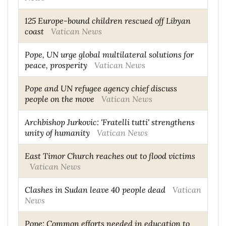
125 Europe-bound children rescued off Libyan
coast
Vatican News
Pope, UN urge global multilateral solutions for
peace, prosperity
Vatican News
Pope and UN refugee agency chief discuss
people on the move
Vatican News
Archbishop Jurkovic: 'Fratelli tutti' strengthens
unity of humanity
Vatican News
East Timor Church reaches out to flood victims
Vatican News
Clashes in Sudan leave 40 people dead
Vatican
News
Pope: Common efforts needed in education to