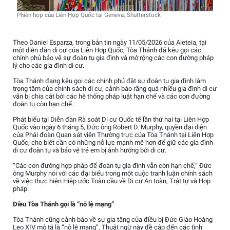
Phiên họp của Liên Hợp Quốc tại Geneva. Shutterstock
Theo Daniel Esparza, trong bản tin ngày 11/05/2026 của Aleteia, tại
một diễn đàn di cư của Liên Hợp Quốc, Tòa Thánh đã kêu gọi các
chính phủ bảo vệ sự đoàn tụ gia đình và mở rộng các con đường pháp
lý cho các gia đình di cư.
Tòa Thánh đang kêu gọi các chính phủ đặt sự đoàn tụ gia đình làm
trọng tâm của chính sách di cư, cảnh báo rằng quá nhiều gia đình di cư
vẫn bị chia cắt bởi các hệ thống pháp luật hạn chế và các con đường
đoàn tụ còn hạn chế.
Phát biểu tại Diễn đàn Rà soát Di cư Quốc tế lần thứ hai tại Liên Hợp
Quốc vào ngày 6 tháng 5, Đức ông Robert D. Murphy, quyền đại diện
của Phái đoàn Quan sát viên Thường trực của Tòa Thánh tại Liên Hợp
Quốc, cho biết cần có những nỗ lực mạnh mẽ hơn để giữ các gia đình
di cư đoàn tụ và bảo vệ trẻ em bị ảnh hưởng bởi di cư.
“Các con đường hợp pháp để đoàn tụ gia đình vẫn còn hạn chế,” Đức
ông Murphy nói với các đại biểu trong một cuộc tranh luận chính sách
về việc thực hiện Hiệp ước Toàn cầu về Di cư An toàn, Trật tự và Hợp
pháp.
Điều Tòa Thánh gọi là “nô lệ mạng”
Tòa Thánh cũng cảnh báo về sự gia tăng của điều bị Đức Giáo Hoàng
Leo XIV mô tả là “nô lệ mạng”. Thuật ngữ này đề cập đến các tình