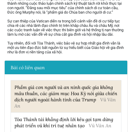
thành những cuộc thảo luận chính sách kỹ thuật tách rời khỏi thực tại
con người. “Đằng sau mỗi mục tiêu” của chính sách di cư toàn cầu,
Đức ông Murphy nói, là “phẩm giá do Chúa ban cho người di cư.”
Sự can thiệp của Vatican diễn ra trong bối cảnh vấn đề di cư tiếp tục
chia rẽ các nhà lãnh đạo chính trị trên khắp châu Âu và châu Mỹ, nơi
các cuộc tranh luận về việc thực thi biên giới và hệ thống tị nạn thường
làm lu mờ các vấn đề về sự chia cắt gia đình và hội nhập lâu dài.
Tuy nhiên, đối với Tòa Thánh, việc bảo vệ sự hợp nhất gia đình vẫn là
một ưu tiên đạo đức bắt nguồn từ sự hiểu biết của Giáo hội về gia đình
như là đơn vị nền tảng của xã hội.
Bài có liên quan
Phẩm giá con người và an ninh quốc gia không
mâu thuẫn, các giám mục Hoa Kỳ nói giữa chiến
dịch người ngoài hành tinh của Trump
Vũ Văn
An
Tòa Thánh tái khẳng định lời kêu gọi tạm dừng
phát triển vũ khí trí tuệ nhân tạo
Vũ Văn An