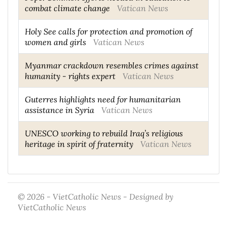
combat climate change
Vatican News
Holy See calls for protection and promotion of
women and girls
Vatican News
Myanmar crackdown resembles crimes against
humanity - rights expert
Vatican News
Guterres highlights need for humanitarian
assistance in Syria
Vatican News
UNESCO working to rebuild Iraq’s religious
heritage in spirit of fraternity
Vatican News
© 2026 - VietCatholic News - Designed by
VietCatholic News