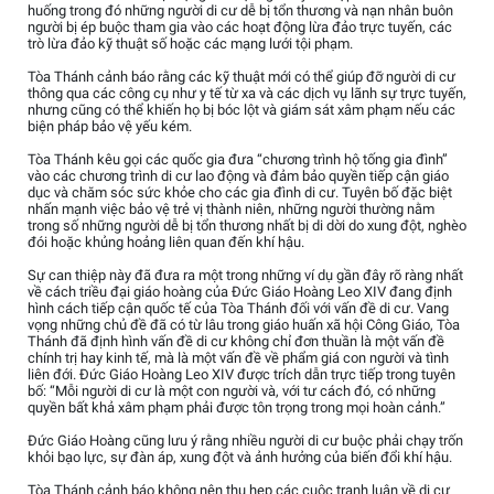
huống trong đó những người di cư dễ bị tổn thương và nạn nhân buôn
người bị ép buộc tham gia vào các hoạt động lừa đảo trực tuyến, các
trò lừa đảo kỹ thuật số hoặc các mạng lưới tội phạm.
Tòa Thánh cảnh báo rằng các kỹ thuật mới có thể giúp đỡ người di cư
thông qua các công cụ như y tế từ xa và các dịch vụ lãnh sự trực tuyến,
nhưng cũng có thể khiến họ bị bóc lột và giám sát xâm phạm nếu các
biện pháp bảo vệ yếu kém.
Tòa Thánh kêu gọi các quốc gia đưa “chương trình hộ tống gia đình”
vào các chương trình di cư lao động và đảm bảo quyền tiếp cận giáo
dục và chăm sóc sức khỏe cho các gia đình di cư. Tuyên bố đặc biệt
nhấn mạnh việc bảo vệ trẻ vị thành niên, những người thường nằm
trong số những người dễ bị tổn thương nhất bị di dời do xung đột, nghèo
đói hoặc khủng hoảng liên quan đến khí hậu.
Sự can thiệp này đã đưa ra một trong những ví dụ gần đây rõ ràng nhất
về cách triều đại giáo hoàng của Đức Giáo Hoàng Leo XIV đang định
hình cách tiếp cận quốc tế của Tòa Thánh đối với vấn đề di cư. Vang
vọng những chủ đề đã có từ lâu trong giáo huấn xã hội Công Giáo, Tòa
Thánh đã định hình vấn đề di cư không chỉ đơn thuần là một vấn đề
chính trị hay kinh tế, mà là một vấn đề về phẩm giá con người và tình
liên đới. Đức Giáo Hoàng Leo XIV được trích dẫn trực tiếp trong tuyên
bố: “Mỗi người di cư là một con người và, với tư cách đó, có những
quyền bất khả xâm phạm phải được tôn trọng trong mọi hoàn cảnh.”
Đức Giáo Hoàng cũng lưu ý rằng nhiều người di cư buộc phải chạy trốn
khỏi bạo lực, sự đàn áp, xung đột và ảnh hưởng của biến đổi khí hậu.
Tòa Thánh cảnh báo không nên thu hẹp các cuộc tranh luận về di cư