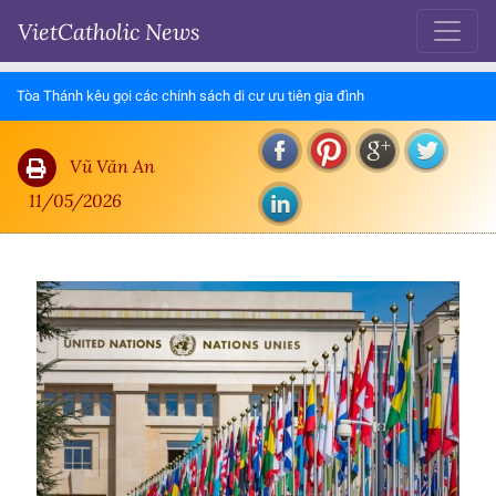
VietCatholic News
Tòa Thánh kêu gọi các chính sách di cư ưu tiên gia đình
Vũ Văn An
11/05/2026