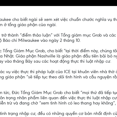
ukee cho biết ngài sẽ xem xét việc chuẩn chước nghĩa vụ t
 hơn ở tổng giáo phận của ngài.
ã trở thành “điểm thảo luận” với Tổng giám mục Grob và các
ộ Báo chí Milwaukee vào ngày 2 tháng 10.
c Tổng Giám Mục Grob, cho biết “tại thời điểm này, chúng tô
a Nhật. Giáo phận Nashville là giáo phận đầu tiên bãi bỏ n
y vào tháng Bảy sau các hoạt động thực thi luật nhập cư.
ác vụ việc thực thi pháp luật của ICE tại khuôn viên nhà thờ
ng giáo phận “sẽ tiếp tục theo dõi tình hình và cầu nguyện r
n tức, Đức Tổng Giám Mục Grob cho biết “mọi thứ đã tiếp tục
tôn trọng nhân phẩm liên quan đến việc thực thi luật nhập 
ễn trừ và đang chờ “xem tình hình có leo thang hay không”, t
 tình trạng nhập cư, đều có những quyền cơ bản nhất định c