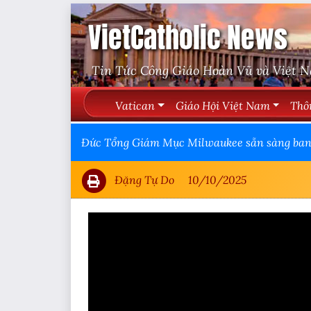
VietCatholic News
Tin Tức Công Giáo Hoàn Vũ và Việt 
Vatican
Giáo Hội Việt Nam
Thô
Đức Tổng Giám Mục Milwaukee sẵn sàng ban p
Đặng Tự Do
10/10/2025