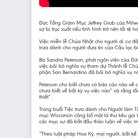
Đức Tổng Giám Mục Jeffrey Grob của Milwa
sợ bị trục xuất nếu tình hình trở nên tồi tệ
Việc miễn lễ Chúa Nhật cho người di cư đ
trưa dành cho người đưa tin của Câu lạc b
Bà Sandra Peterson, phát ngôn viên của Đứ
việc bãi bỏ nghĩa vụ tham dự Thánh lễ Chú
phận San Bernardino đã bãi bỏ nghĩa vụ nà
Peterson cho biết chưa có báo cáo nào về c
chưa biết về bất kỳ vụ việc nào” và rằng tổ
thiết”.
Trong buổi Tiệc trưa dành cho Người làm Ti
mục Wisconsin công bố một lá thư kêu gọi 
các mục sư đã bắt đầu thảo luận về việc mi
“Theo luật pháp Hoa Kỳ, mọi người, bất kể