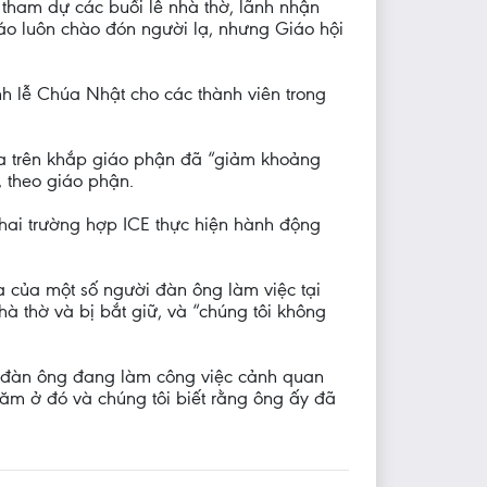
 tham dự các buổi lễ nhà thờ, lãnh nhận
o luôn chào đón người lạ, nhưng Giáo hội
h lễ Chúa Nhật cho các thành viên trong
a trên khắp giáo phận đã “giảm khoảng
, theo giáo phận.
hai trường hợp ICE thực hiện hành động
a của một số người đàn ông làm việc tại
à thờ và bị bắt giữ, và “chúng tôi không
ời đàn ông đang làm công việc cảnh quan
năm ở đó và chúng tôi biết rằng ông ấy đã