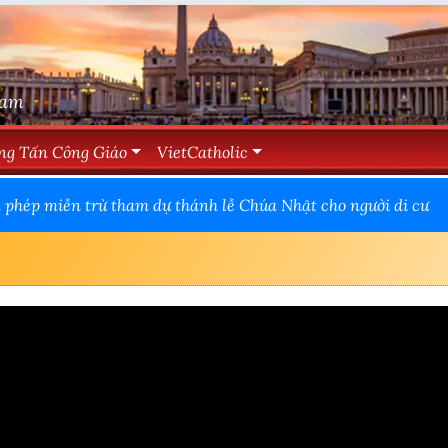
Nam
ng Tấn Công Giáo
VietCatholic
hép miễn trừ tham dự thánh lễ Chúa Nhật cho người di cư