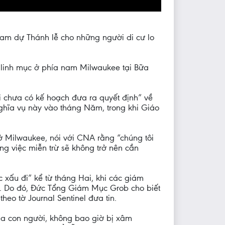
ham dự Thánh lễ cho những người di cư lo
 linh mục ở phía nam Milwaukee tại Bữa
i chưa có kế hoạch đưa ra quyết định” về
ghĩa vụ này vào tháng Năm, trong khi Giáo
 ở Milwaukee, nói với CNA rằng “chúng tôi
ằng việc miễn trừ sẽ không trở nên cần
 xấu đi” kể từ tháng Hai, khi các giám
cư. Do đó, Đức Tổng Giám Mục Grob cho biết
heo tờ Journal Sentinel đưa tin.
ủa con người, không bao giờ bị xâm