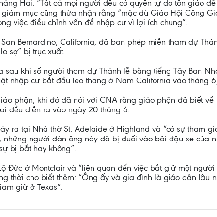
tháng Hai. “Tất cả mọi người đều có quyền tự do tôn giáo để
c giám mục cũng thừa nhận rằng “mặc dù Giáo Hội Công Giá
g việc điều chỉnh vấn đề nhập cư vì lợi ích chung”.
San Bernardino, California, đã ban phép miễn tham dự Thán
 sợ” bị trục xuất.
 sau khi số người tham dự Thánh lễ bằng tiếng Tây Ban Nh
 luật nhập cư bắt đầu leo thang ở Nam California vào tháng 6
iáo phận, khi đó đã nói với CNA rằng giáo phận đã biết về 
hai đều diễn ra vào ngày 20 tháng 6.
ảy ra tại Nhà thờ St. Adelaide ở Highland và “có sự tham gi
, những người đàn ông này đã bị đuổi vào bãi đậu xe của nh
sự bị bắt hay không”.
 Lộ Đức ở Montclair và “liên quan đến việc bắt giữ một ngư
ng thời cho biết thêm: “Ông ấy và gia đình là giáo dân lâu 
iam giữ ở Texas”.