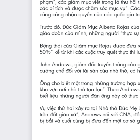
phạm”, các giám mục viết trong lá thư hồi 
các bí tích và được chăm sóc mục vụ”. Cá
cũng công nhận quyền của các quốc gia tron
Trước đó, Đức Giám Mục Alberto Rojas của 
giáo đoàn của mình, những người “thực sự lo
Động thái của Giám mục Rojas được đưa ra
50%” kể từ khi các cuộc truy quét thực thi
John Andrews, giám đốc truyền thông của g
cưỡng chế đối với tài sản của nhà thờ, cả 
Ông cho biết một trong những trường hợp x
khu vực nơi nhà thờ tọa lạc”. Theo Andrews
biết liệu những người đàn ông này có thực 
Vụ việc thứ hai xảy ra tại Nhà thờ Đức Mẹ
trên đất giáo xứ”, Andrews nói với CNA, đồ
bị bắt và cuối cùng bị đưa đến một cơ sở g