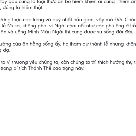
tay gấu cũng là loại thức ăn bổ hiếm khiến ai cũng...thèm ă
 đúng là hiếm thật.
ơng thực cao trọng và quý nhất trần gian, vậy mà Đức Chú
 lễ Mi-sa, không phải vì Ngài chơi nổi như các phú ông ở tr
 ăn và uống Mình Máu Ngài thì cũng được sự sống đời đời...
hường của ăn hằng sống ấy, họ tham dự thánh lễ nhưng không
ẹ dạ.
 vì thương yêu chúng ta, còn chúng ta thì thích hưởng thụ th
trong bí tích Thánh Thể cao trọng này.