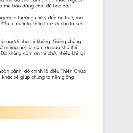
cha mẹ bảo dừng chơi để học bài!
, người ta thường chú ý đến ân huệ, mà
ến ai nuôi ta khôn lớn? Ai cho ta sức
 là người nhà thì không. Giống chúng
mở miệng nói lời cảm ơn sao khó thế.
. Đã không cảm ơn thì chớ, nhiều khi lại
hoàn cảnh, đó chính là điều Thiên Chúa
i khác sẽ giúp chúng ta nên giống