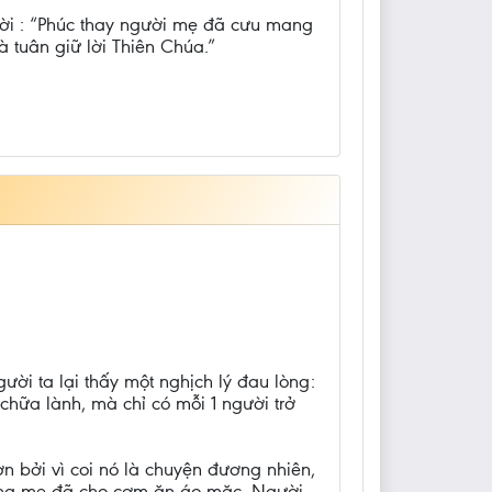
ười : “Phúc thay người mẹ đã cưu mang
 tuân giữ lời Thiên Chúa.”
ời ta lại thấy một nghịch lý đau lòng:
chữa lành, mà chỉ có mỗi 1 người trở
ơn bởi vì coi nó là chuyện đương nhiên,
n cha mẹ đã cho cơm ăn áo mặc. Người