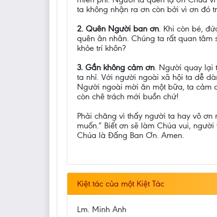
ta không nhận ra ơn còn bởi vì ơn đó 
2. Quên Người ban ơn
. Khi còn bé, đứ
quên ân nhân. Chúng ta rất quan tâm s
khỏe trí khôn?
3. Gần không cảm ơn
. Người quay lại
ta nhỉ. Với người ngoài xã hội ta dễ d
Người ngoài mời ăn một bữa, ta cảm ơn r
còn chê trách mới buồn chứ!
Phải chăng vì thấy người ta hay vô ơn
muốn.” Biết ơn sẽ làm Chúa vui, người
Chúa là Đấng Ban Ơn. Amen.
Kiệt tác của một Kiệt Tác
Lm. Minh Anh