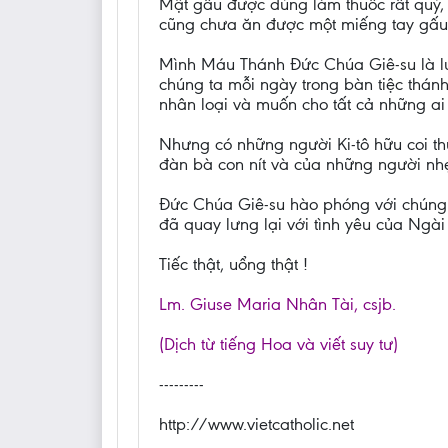
Mật gấu được dùng làm thuốc rất quý, 
cũng chưa ăn được một miếng tay gấu,
Mình Máu Thánh Đức Chúa Giê-su là lư
chúng ta mỗi ngày trong bàn tiệc thánh
nhân loại và muốn cho tất cả những ai
Nhưng có những người Ki-tô hữu coi t
đàn bà con nít và của những người nh
Đức Chúa Giê-su hào phóng với chúng ta
đã quay lưng lại với tình yêu của Ngài 
Tiếc thật, uổng thật !
Lm. Giuse Maria Nhân Tài, csjb.
(Dịch từ tiếng Hoa và viết suy tư)
---------
http://www.vietcatholic.net