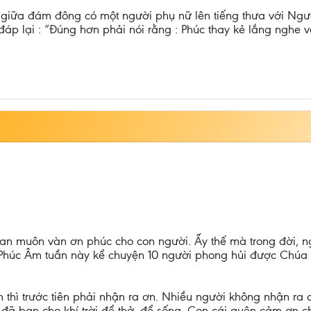
ì giữa đám đông có một người phụ nữ lên tiếng thưa với Ng
 lại : “Đúng hơn phải nói rằng : Phúc thay kẻ lắng nghe và
an muôn vàn ơn phúc cho con người. Ấy thế mà trong đời, ngư
m. Phúc Âm tuần này kể chuyện 10 người phong hủi được Chúa 
n thì trước tiên phải nhận ra ơn. Nhiều người không nhận ra 
ì đã ban cho khí trời để thở, để sống. Con cái quên cảm ơ