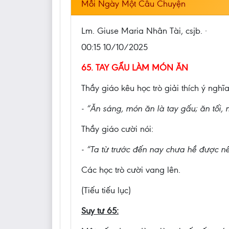
Mỗi Ngày Một Câu Chuyện
Lm. Giuse Maria Nhân Tài, csjb. ·
00:15 10/10/2025
65. TAY GẤU LÀM MÓN ĂN
Thầy giáo kêu học trò giải thích ý ngh
- “Ăn sáng, món ăn là tay gấu; ăn tối, 
Thầy giáo cười nói:
- “Ta từ trước đến nay chưa hề được n
Các học trò cười vang lên.
(Tiếu tiếu lục)
Suy tư 65: