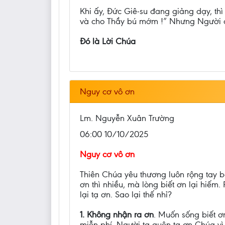
Khi ấy, Đức Giê-su đang giảng dạy, th
và cho Thầy bú mớm !” Nhưng Người đáp
Đó là Lời Chúa
Nguy cơ vô ơn
Lm. Nguyễn Xuân Trường
06:00 10/10/2025
Nguy cơ vô ơn
Thiên Chúa yêu thương luôn rộng tay b
ơn thì nhiều, mà lòng biết ơn lại hiế
lại tạ ơn. Sao lại thế nhỉ?
1. Không nhận ra ơn
. Muốn sống biết ơ
miễn phí. Người ta quên tạ ơn Chúa v