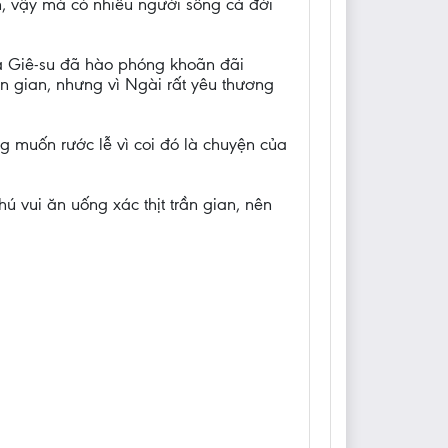
n, vậy mà có nhiều người sống cả đời
a Giê-su đã hào phóng khoãn đãi
ần gian, nhưng vì Ngài rất yêu thương
 muốn rước lễ vì coi đó là chuyện của
ú vui ăn uống xác thịt trần gian, nên