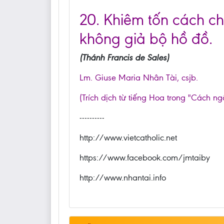
20. Khiêm tốn cách ch
không giả bộ hồ đồ.
(Thánh Francis de Sales)
Lm. Giuse Maria Nhân Tài, csjb.
(Trích dịch từ tiếng Hoa trong "Cách ng
----------
http://www.vietcatholic.net
https://www.facebook.com/jmtaiby
http://www.nhantai.info