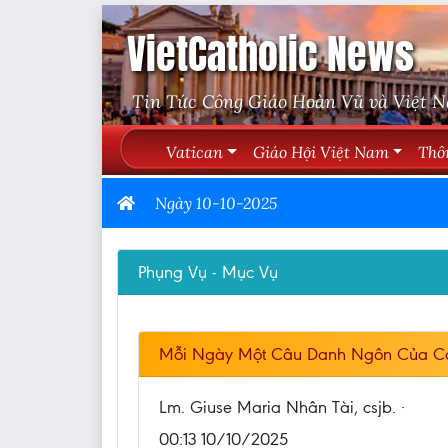
VietCatholic News
Tin Tức Công Giáo Hoàn Vũ và Việt 
Vatican
Giáo Hội Việt Nam
Thô
Ngày 10-10-2025
Phụng Vụ - Mục Vụ
Mỗi Ngày Một Câu Danh Ngôn Của C
Lm. Giuse Maria Nhân Tài, csjb. ·
00:13 10/10/2025