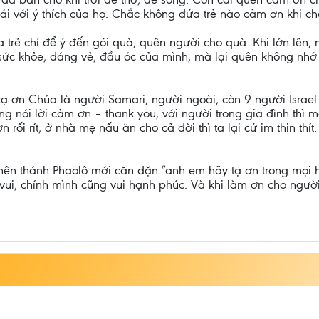
trái với ý thích của họ. Chắc không đứa trẻ nào cảm ơn khi 
a trẻ chỉ để ý đến gói quà, quên người cho quà. Khi lớn lên
ức khỏe, dáng vẻ, đầu óc của mình, mà lại quên không nhớ đ
 tạ ơn Chúa là người Samari, người ngoài, còn 9 người Israel
àng nói lời cảm ơn – thank you, với người trong gia đình thì 
ối rít, ở nhà mẹ nấu ăn cho cả đời thì ta lại cứ im thin thít
 nên thánh Phaolô mới căn dặn:“anh em hãy tạ ơn trong mọi 
 vui, chính mình cũng vui hạnh phúc. Và khi làm ơn cho ngườ