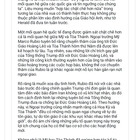
mối quan hệ giữa các quốc gia và tín ngưỡng của chúng
ta”. Liệu mong muốn “hợp tác chặt chẽ hơn nữa” trong
tương lai của nhà vua có thành hiện thực hay không phụ
thuộc phần lớn vào định hướng của Giáo hội Anh, như tờ
Herald đã đưa tin tuần trước.
Một mối quan hệ quốc tế đang được giám sát chặt chẽ hơn
cả là mối quan hệ giữa Mỹ và Tòa Thánh. Ngoại trưởng Mỹ
Marco Rubio tuyên bố rằng chuyến thăm của ông tới Đức
Giáo Hoàng Lêô và Tòa Thánh hôm thứ Năm đã được lên
kế hoạch từ lâu. Tuy nhiên, sau những lời chỉ trích gay gắt
của Tổng thống Trump đối với Đức Giáo Hoàng Lêô, và
những lời công kích thường xuyên hơn của ông ta nhằm vào
Giáo hoàng trong các cuộc họp báo, không thể coi chuyến
thăm của Rubio là gì khác ngoài một nỗ lực hàn gắn rạn nứt
ngoại giao.
Rõ ràng là muốn xoa dịu tình hình, Rubio đã nói với các nhà
báo trước đó rằng chính quyền Trump chỉ đơn giản là quan
tâm đến việc bảo đảm Iran không có vũ khí hạt nhân, do đó
tìm cách định hình lại những tuyên bố mà Tổng thống
Trump đưa ra chống lại Đức Giáo Hoàng Lêô. Theo hướng
này, vị Ngoại trưởng cũng nhấn mạnh rằng cả Hoa Kỳ và
Tòa Thánh “đều có những mối quan ngại chung về tự do
tôn giáo, tự do tôn giáo ở các khu vực khác nhau trên thế
giới”, do đó ám chỉ rằng những yếu tố quan trọng này trong
lợi ích chung của họ có thể tạo cơ sở cho các hoạt động
mới.
Không phải là Mỹ hay Tòa Thánh đã ngừng hợp tác kể từ