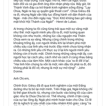
tiếp tục hoạt động: cửa ngục mở ra, viên cai ngục được
biến đổi và cả gia đình ông đón nhận phép rửa. Bấy giờ, lời
Thánh Vịnh đáp ca trở thành kinh nghiệm sống động: “Lạy
Chúa, Ngài ra tay uy quyền giải thoát con!”. Chúa Giêsu đã
ra đi, nhưng Ngài vẫn tiếp tục đồng hành với dân thánh của
Ngài - mãi cho đến ngày nay. “Đức Kitô không bao giờ vắng
mặt khỏi Hội Thánh của Ngài!” - Henri de Lubac.
Ai trong chúng ta rồi cũng từng trải qua một sự vắng mặt
như thế: một người mình yêu đã ra đi, một tương quan
không còn như trước, những lúc cầu nguyện mà Thiên
Chúa xem ra xa vắng. Nhưng cũng chính trong những
khoảng trống ấy, con người nhiều khi lại khám phá một
chiều sâu của tình yêu mà trước đây mình chưa từng nhận
ra. Có những tình yêu chỉ thực sự ở lại khi người mình yêu
không còn ở trước mắt. Chính trong những vắng mặt ấy, con
người học lại cách yêu, cách nhớ và cách ở cùng nhau bằng
chiều sâu của tâm hồn. Một cách khác của ‘ra đi để ở lại’.
“Hai linh hồn chúng ta vốn là một; nên dẫu tôi phải ra đi, đó
không phải là đổ vỡ, nhưng là một sự mở rộng!” - John
Donne.
Anh Chị em,
Chính Đức Giêsu đã đi qua kinh nghiệm của một Đấng
dường như bị bỏ lại một mình. Trên thập giá, Ngài không chỉ
bị thế gian khước từ, nhưng còn bước vào bóng tối của cảm
giác như bị Chúa Cha bỏ rơi. Thế nhưng, chính ở tận cùng
của sự lạc lõng ấy, Ngài phó mình hoàn toàn cho Cha. Có lẽ
đó là nghịch lý sâu nhất của mầu nhiệm Kitô giáo: càng “ra