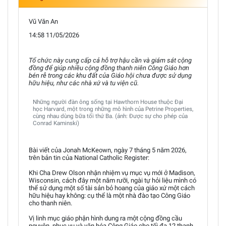
Vũ Văn An
14:58 11/05/2026
Tổ chức này cung cấp cả hỗ trợ hậu cần và giám sát cộng
đồng để giúp nhiều cộng đồng thanh niên Công Giáo hơn
bén rễ trong các khu đất của Giáo hội chưa được sử dụng
hữu hiệu, như các nhà xứ và tu viện cũ.
Những người đàn ông sống tại Hawthorn House thuộc Đại
học Harvard, một trong những mô hình của Petrine Properties,
cùng nhau dùng bữa tối thứ Ba. (ảnh: Được sự cho phép của
Conrad Kaminski)
Bài viết của Jonah McKeown, ngày 7 tháng 5 năm 2026,
trên bản tin của National Catholic Register:
Khi Cha Drew Olson nhận nhiệm vụ mục vụ mới ở Madison,
Wisconsin, cách đây một năm rưỡi, ngài tự hỏi liệu mình có
thể sử dụng một số tài sản bỏ hoang của giáo xứ một cách
hữu hiệu hay không: cụ thể là một nhà đào tạo Công Giáo
cho thanh niên.
Vị linh mục giáo phận hình dung ra một cộng đồng cầu
nguyện, phục vụ và văn hóa Công Giáo cho tối đa 12 thanh