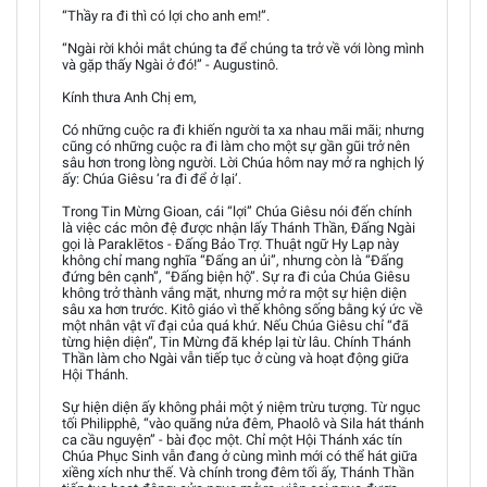
“Thầy ra đi thì có lợi cho anh em!”.
“Ngài rời khỏi mắt chúng ta để chúng ta trở về với lòng mình
và gặp thấy Ngài ở đó!” - Augustinô.
Kính thưa Anh Chị em,
Có những cuộc ra đi khiến người ta xa nhau mãi mãi; nhưng
cũng có những cuộc ra đi làm cho một sự gần gũi trở nên
sâu hơn trong lòng người. Lời Chúa hôm nay mở ra nghịch lý
ấy: Chúa Giêsu ‘ra đi để ở lại’.
Trong Tin Mừng Gioan, cái “lợi” Chúa Giêsu nói đến chính
là việc các môn đệ được nhận lấy Thánh Thần, Đấng Ngài
gọi là Paraklētos - Đấng Bảo Trợ. Thuật ngữ Hy Lạp này
không chỉ mang nghĩa “Đấng an ủi”, nhưng còn là “Đấng
đứng bên cạnh”, “Đấng biện hộ”. Sự ra đi của Chúa Giêsu
không trở thành vắng mặt, nhưng mở ra một sự hiện diện
sâu xa hơn trước. Kitô giáo vì thế không sống bằng ký ức về
một nhân vật vĩ đại của quá khứ. Nếu Chúa Giêsu chỉ “đã
từng hiện diện”, Tin Mừng đã khép lại từ lâu. Chính Thánh
Thần làm cho Ngài vẫn tiếp tục ở cùng và hoạt động giữa
Hội Thánh.
Sự hiện diện ấy không phải một ý niệm trừu tượng. Từ ngục
tối Philipphê, “vào quãng nửa đêm, Phaolô và Sila hát thánh
ca cầu nguyện” - bài đọc một. Chỉ một Hội Thánh xác tín
Chúa Phục Sinh vẫn đang ở cùng mình mới có thể hát giữa
xiềng xích như thế. Và chính trong đêm tối ấy, Thánh Thần