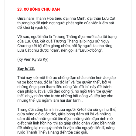
23. XƠ BÔNG CHỊU ĐẠN
Giữa năm Thành Hóa triều đại nhà Minh, đại thần Lưu Cát
thường bợ đỡ nịnh nọt người phát ngôn của viện kiểm sát
để khỏi bị vạch tội.
Về sau, người hầu là Trương Thăng đọc mười sáu tội trạng
của Lưu Cát, kết quả Trương Thăng lại bị ngự sứ Ngụy
Chương kết tội đến giáng chức, hồi ấy người ta cho rằng
Lưu Cát chịu được “đạn”, nên gọi là “Lưu xơ bông”.
(Ký Viên Ký Sở Ký)
Suy tư 23:
Thời nay, có một thứ áo chống đạn chắc chắn hơn áo giáp
và xe bọc thép, đó là “áo đô la” và “xe quyền thế”, bởi vì
những ông quan tham đều dùng “áo đô la” này để tránh
đạn pháp luật và lưỡi dao công lý, họ ngồi trên “xe quyền
thế” chạy nhỡn nhơ trước những bất công và tiếp tay cho
những thế lực ngầm làm hại dân lành...
Trong đời sống tâm linh của người Ki-tô hữu cũng như thế,
giữa sóng gió cuộc đời, giữa bóng đêm tội lỗi và những
cám dỗ như những mũi tên độc, những viên đạn rình mò
giết chết linh hồn họ, thì áo giáp chắc chắn vững bền nhất
để chống lại ma quỷ chính là việc cầu nguyện liên lĩ, năng
rước Thánh Thể và năng đến tòa cáo giải.