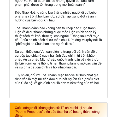
người và, với tư cách đó, có những quyền bất khả xâm
phạm phải được tôn trọng trong mọi hoàn cảnh.”
Đức Giáo Hoàng cũng lưu ý rằng nhiều người di cư buộc
phải chạy trốn khỏi bạo lực, sự đàn áp, xung đột và ảnh
hưởng của biến đổi khí hậu.
Tòa Thánh cảnh báo không nên thu hẹp các cuộc tranh
luận về di cư thành những cuộc thảo luận chính sách kỹ
thuật tách rời khỏi thực tại con người. “Đằng sau mỗi mục
tiêu” của chính sách di cư toàn cầu, Đức ông Murphy nói, là
“phẩm giá do Chúa ban cho người di cư.”
Sự can thiệp của Vatican diễn ra trong bối cảnh vấn đề di
cư tiếp tục chia rẽ các nhà lãnh đạo chính trị trên khắp
châu Âu và châu Mỹ, nơi các cuộc tranh luận về việc thực
thi biên giới và hệ thống tị nạn thường làm lu mờ các vấn đề
về sự chia cắt gia đình và hội nhập lâu dài.
Tuy nhiên, đối với Tòa Thánh, việc bảo vệ sự hợp nhất gia
đình vẫn là một ưu tiên đạo đức bắt nguồn từ sự hiểu biết
của Giáo hội về gia đình như là đơn vị nền tảng của xã hội.
Cuộc sống mới, không gian cũ: Tổ chức phi lợi nhuận
‘Petrine Properties’ biến các tòa nhà bỏ hoang thành cộng
đồng