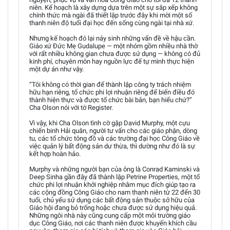
niên. Kế hoạch là xây dựng dựa trên một sự sắp xếp không
chính thức mà ngài đã thiết lập trước đây khi mời một số
thanh niên độ tuổi đại học đến sống cùng ngài tại nhà xứ.
Nhưng kế hoạch đó lại nảy sinh những vấn đề về hậu cần.
Giáo xứ Đức Mẹ Gudalupe — một nhóm gồm nhiều nhà thờ
với rất nhiều không gian chưa được sử dụng — không có đủ
kinh phí, chuyên môn hay nguồn lực để tự mình thực hiện
một dự án như vậy.
“Tôi không có thời gian để thành lập công ty trách nhiệm
hữu hạn riêng, tổ chức phi lợi nhuận riêng để biến điều đó
thành hiện thực và được tổ chức bài bản, bạn hiểu chứ?”
Cha Olson nói với tờ Register.
Vì vậy, khi Cha Olson tình cờ gặp David Murphy, một cựu
chiến binh Hải quân, người tư vấn cho các giáo phận, dòng
tu, các tổ chức tông đồ và các trường đại học Công Giáo về
việc quản lý bất động sản dư thừa, thì dường như đó là sự
kết hợp hoàn hảo.
Murphy và những người bạn của ông là Conrad Kaminski và
Deep Sinha gần đây đã thành lập Petrine Properties, một tổ
chức phi lợi nhuận khởi nghiệp nhằm mục đích giúp tạo ra
các cộng đồng Công Giáo cho nam thanh niên từ 22 đến 30
tuổi, chủ yếu sử dụng các bất động sản thuộc sở hữu của
Giáo hội đang bỏ trống hoặc chưa được sử dụng hiệu quả.
Những ngôi nhà này cũng cung cấp một môi trường giáo
dục Công Giáo, nơi các thanh niên được khuyến khích cầu