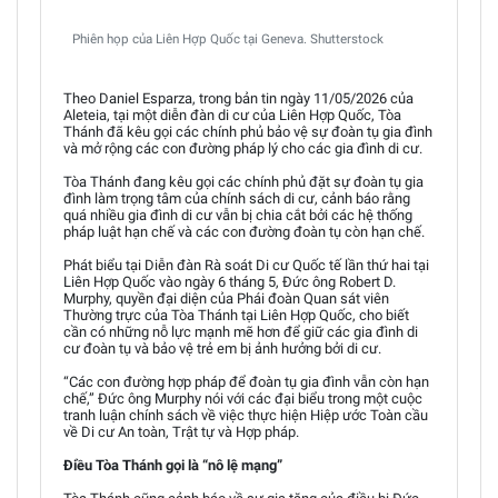
Phiên họp của Liên Hợp Quốc tại Geneva. Shutterstock
Theo Daniel Esparza, trong bản tin ngày 11/05/2026 của
Aleteia, tại một diễn đàn di cư của Liên Hợp Quốc, Tòa
Thánh đã kêu gọi các chính phủ bảo vệ sự đoàn tụ gia đình
và mở rộng các con đường pháp lý cho các gia đình di cư.
Tòa Thánh đang kêu gọi các chính phủ đặt sự đoàn tụ gia
đình làm trọng tâm của chính sách di cư, cảnh báo rằng
quá nhiều gia đình di cư vẫn bị chia cắt bởi các hệ thống
pháp luật hạn chế và các con đường đoàn tụ còn hạn chế.
Phát biểu tại Diễn đàn Rà soát Di cư Quốc tế lần thứ hai tại
Liên Hợp Quốc vào ngày 6 tháng 5, Đức ông Robert D.
Murphy, quyền đại diện của Phái đoàn Quan sát viên
Thường trực của Tòa Thánh tại Liên Hợp Quốc, cho biết
cần có những nỗ lực mạnh mẽ hơn để giữ các gia đình di
cư đoàn tụ và bảo vệ trẻ em bị ảnh hưởng bởi di cư.
“Các con đường hợp pháp để đoàn tụ gia đình vẫn còn hạn
chế,” Đức ông Murphy nói với các đại biểu trong một cuộc
tranh luận chính sách về việc thực hiện Hiệp ước Toàn cầu
về Di cư An toàn, Trật tự và Hợp pháp.
Điều Tòa Thánh gọi là “nô lệ mạng”