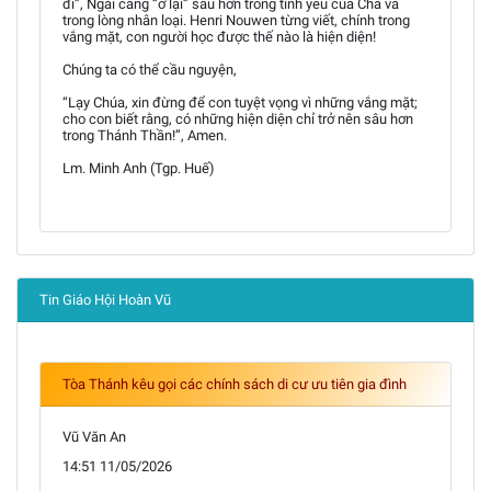
đi”, Ngài càng “ở lại” sâu hơn trong tình yêu của Cha và
trong lòng nhân loại. Henri Nouwen từng viết, chính trong
vắng mặt, con người học được thế nào là hiện diện!
Chúng ta có thể cầu nguyện,
“Lạy Chúa, xin đừng để con tuyệt vọng vì những vắng mặt;
cho con biết rằng, có những hiện diện chỉ trở nên sâu hơn
trong Thánh Thần!”, Amen.
Lm. Minh Anh (Tgp. Huế)
Tin Giáo Hội Hoàn Vũ
Tòa Thánh kêu gọi các chính sách di cư ưu tiên gia đình
Vũ Văn An
14:51 11/05/2026