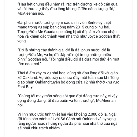
“Hầu hết chúng đều nằm rải rác trên đường, xe cộ cán qua,
và tôi thực sự thấy đau lòng khi nghĩ đến cảnh tượng đó,”
McAleenan nói.
Đài phun nước tưởng niệm sáu sinh viên Berkeley thiệt
mạng trong vụ sập ban công năm 2015 cũng bị hư hại.
Tượng Đức Mẹ Guadalupe cũng bị xô đổ, làm vỡ các chậu
hoa và khiến các thành viên nhà thờ như Joyce Scotlan thất
vọng.
“Đó là những cây thánh giá, đó là đài phun nước, đó là
tượng Đức Mẹ, và họ đã đập vỡ một trong những chiếc
bình,” Scotlan nói. “Tôi nghĩ điều đó đã đưa mọi thứ lên một
tầm cao mới.”
Thời điểm xảy ra vụ phá hoại cũng rất đau lòng đối với giáo
xứ Oakland. Vụ việc xảy ra chưa đầy một tuần sau khi Tổng
giáo phận Oakland tuyên bố đóng cửa 12 nhà thờ ở khu vực
East Bay.
“Chúng tôi may mắn sống sót qua đợt đóng cửa này, vì vậy
cộng đồng đang rất đau buồn và tổn thương”, McAleenan
nói.
Vị linh mục ước tính thiệt hại vào khoảng 2.000 đô la. Ngài
đã trình báo cảnh sát với Sở Cảnh sát Oakland và hy vọng
rằng người hoặc những người đã phá hoại nhà thờ của ngài
sẽ phải chịu trách nhiệm.