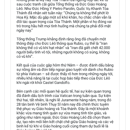
sau cuộc tranh cãi giữa Tổng thống và Đức Giáo Hoàng
Lêô. Như Đức Hồng Y Pietro Parolin, Quốc Vụ Khanh Tòa
Thánh đã nhận xét tuần này: “Chúng ta không thể phớt lờ
Hoa Kỳ. Mặc dù gặp một số khó khăn, họ chắc chắn vẫn là
đối tác quan trọng của Tòa Thánh. Một phần vì họ đóng vai
trò trong hầu hết mọi tình huống mà chúng ta phải đối mặt
ngày nay.”
Tổng thống Trump khẳng định rằng ông đã chuyển một
thông điệp cho Đức Lêô thông qua Rubio, cụ thể là “Iran
không thể có vũ khí hạt nhân” và “Iran đã giết chết 42.000
người biểu tình vô tội, những người không có súng, không
có vũ khí”.
Kết quả của cuộc gặp hôm thứ Năm – được đánh dấu bằng
sự nồng ấm và đón tiếp ngoại giao tuyệt vời dành cho Rubio
từ phía Vatican – sẽ được thấy rõ hơn trong những ngày tới,
nhiều khả năng là tại cuộc họp báo tiếp theo của Đức Lêô
khi ngài rời khỏi Castel Gandolfo.
Bên cạnh các mối quan hệ quốc tế, hai sự kiện quan trọng
đã đánh dấu lịch trình của Vatican trong tuần qua. Sự kiện
thứ hai, tất nhiên, là nghi lễ Juramente hàng năm, trong đó
28 tân binh Vệ binh Thụy Sĩ năm nay đã chính thức tuyên
thệ phục vụ Giáo hoàng và Tòa thánh. Đây là một khoảnh
khắc vừa mang tính quân sự vừa mang tính tôn giáo, và
giống như năm ngoái, Đức Giáo Hoàng Lêô đã chọn tham
dự, tạo nên mối liên kết chặt chẽ giữa Giáo hoàng và các vệ
binh kể từ khi vị Giáo hoàng cuối cùng tham dự buổi lễ là