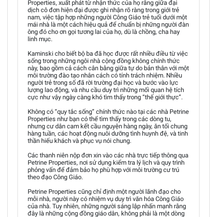
Properties, xuất phát từ nhận thức của họ rằng giữa đại
dịch cô đơn hiện đại được ghi nhận rõ ràng trong giới trẻ
nam, việc tập hợp những người Công Giáo trẻ tuổi dưới một
mái nhà là một cách hiệu quả để chuẩn bị những người đàn
ông đó cho ơn gọi tương lai của họ, dù là chồng, cha hay
linh mục.
Kaminski cho biết bộ ba đã học được rất nhiều điều từ việc
sống trong những ngôi nhà cộng đồng không chính thức
này, bao gồm cả cách cân bằng giữa tự do bản thân với một
môi trường đào tạo nhân cách có tính trách nhiệm. Nhiều
người trẻ trong số đã rời trường đại học và bước vào lực
lượng lao động, và nhu cầu duy trì những mối quan hệ tích
cực như vậy ngày càng khó tìm thấy trong “thế giới thực”.
Không có “quy tắc sống” chính thức nào tại các nhà Petrine
Properties như bạn có thể tìm thấy trong các dòng tu,
nhưng cư dân cam kết cầu nguyện hàng ngày, ăn tối chung
hàng tuần, các hoạt động nuôi dưỡng tình huynh đệ, và tinh
thần hiếu khách và phục vụ nói chung.
Các thanh niên nộp đơn xin vào các nhà trực tiếp thông qua
Petrine Properties, nơi sử dụng kiểm tra lý lịch và quy trình
phỏng vấn để đảm bảo họ phù hợp với môi trường cư trú
theo đạo Công Giáo.
Petrine Properties cũng chỉ định một người lãnh đạo cho
mỗi nhà, người này có nhiệm vụ duy trì văn hóa Công Giáo
của nhà. Tuy nhiên, những người sáng lập nhấn mạnh rằng
đây là những cộng đồng giáo dân, không phải là một dòng