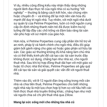
Ví dụ, nhiều cộng đồng kiểu này nhận thấy rằng những
người lãnh đạo thực tế của ngôi nhà có xu hướng “tốt
nghiệp” — thường là bằng cách kết hôn, vào chủng viện
hoặc chuyển đi — và không để lại một nền văn hóa đủ
mạnh để duy trì ngôi nhà. Tuy nhiên, với một ngôi nhà dưới
sự quản lý của Petrine Properties, luôn có một nguồn cung
cấp ổn định những thanh niên trẻ đã được kiểm tra kỹ
lưỡng để lấp đầy các chỗ trống và đảm bảo rằng tài sản
vẫn phù hợp với sứ mệnh của giáo hội.
Hơn nữa, vì Petrine Porperties cung cấp phần lớn hỗ trợ về
an ninh, pháp lý và hành chính cho ngôi nhà, điều đó giúp
giảm bớt gánh nặng cho giáo xứ hoặc giáo phận sở hữu tài
sản. Các giáo xứ thường không đủ khả năng làm chủ nhà
và có thể thiếu kinh phí để cải tạo các tài sản trước đây
không được sử dụng, chẳng hạn như nhà xứ, cho người
thuê nhà. Sau khi ký hợp đồng thuê dài hạn với một giáo xứ
hoặc tổ chức nhà thờ khác, Petrine Properties sẽ gây quỹ
để cải tạo tài sản và giải quyết các vấn đề với người thuê
nhà.
Thêm vào đó, với 8-12 người đàn ông sống trong mỗi căn
nhà và chia tiền thuê, Petrine Properties cho biết những
ngôi nhà này là một lựa chọn hợp lý hơn so với hầu hết các
hình thức thuê nhà truyền thống khác, chẳng hạn như một
vài người chia sẻ chi phí thuê nhà qua Zillow.
Mang lại sức sống mới cho những tòa nhà cũ