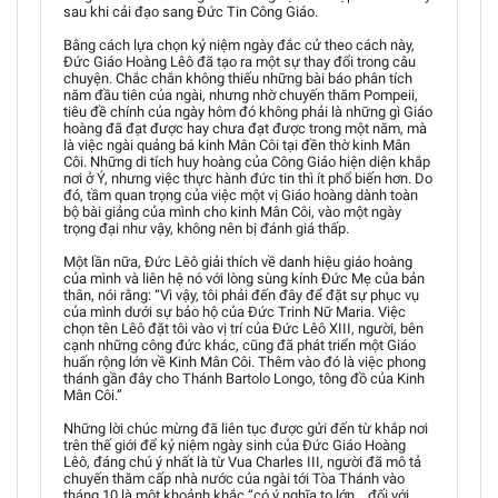
sau khi cải đạo sang Đức Tin Công Giáo.
Bằng cách lựa chọn kỷ niệm ngày đắc cử theo cách này,
Đức Giáo Hoàng Lêô đã tạo ra một sự thay đổi trong câu
chuyện. Chắc chắn không thiếu những bài báo phân tích
năm đầu tiên của ngài, nhưng nhờ chuyến thăm Pompeii,
tiêu đề chính của ngày hôm đó không phải là những gì Giáo
hoàng đã đạt được hay chưa đạt được trong một năm, mà
là việc ngài quảng bá kinh Mân Côi tại đền thờ kinh Mân
Côi. Những di tích huy hoàng của Công Giáo hiện diện khắp
nơi ở Ý, nhưng việc thực hành đức tin thì ít phổ biến hơn. Do
đó, tầm quan trọng của việc một vị Giáo hoàng dành toàn
bộ bài giảng của mình cho kinh Mân Côi, vào một ngày
trọng đại như vậy, không nên bị đánh giá thấp.
Một lần nữa, Đức Lêô giải thích về danh hiệu giáo hoàng
của mình và liên hệ nó với lòng sùng kính Đức Mẹ của bản
thân, nói rằng: “Vì vậy, tôi phải đến đây để đặt sự phục vụ
của mình dưới sự bảo hộ của Đức Trinh Nữ Maria. Việc
chọn tên Lêô đặt tôi vào vị trí của Đức Lêô XIII, người, bên
cạnh những công đức khác, cũng đã phát triển một Giáo
huấn rộng lớn về Kinh Mân Côi. Thêm vào đó là việc phong
thánh gần đây cho Thánh Bartolo Longo, tông đồ của Kinh
Mân Côi.”
Những lời chúc mừng đã liên tục được gửi đến từ khắp nơi
trên thế giới để kỷ niệm ngày sinh của Đức Giáo Hoàng
Lêô, đáng chú ý nhất là từ Vua Charles III, người đã mô tả
chuyến thăm cấp nhà nước của ngài tới Tòa Thánh vào
tháng 10 là một khoảnh khắc “có ý nghĩa to lớn… đối với