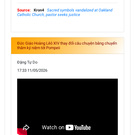
Source:
Kron4
Sacred symbols vandalized at Oakland
Catholic Church, pastor seeks justice
Đức Giáo Hoàng Lêô XIV thay đổi câu chuyện bằng chuyến
thăm kỷ niệm tới Pompeii
Đặng Tự Do
17:33 11/05/2026