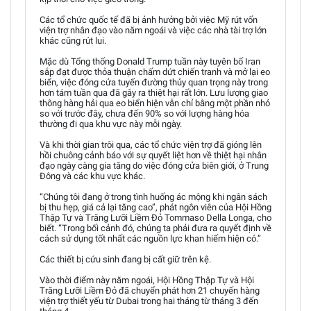
Các tổ chức quốc tế đã bị ảnh hưởng bởi việc Mỹ rút vốn
viện trợ nhân đạo vào năm ngoái và việc các nhà tài trợ lớn
khác cũng rút lui.
Mặc dù Tổng thống Donald Trump tuần này tuyên bố Iran
sắp đạt được thỏa thuận chấm dứt chiến tranh và mở lại eo
biển, việc đóng cửa tuyến đường thủy quan trọng này trong
hơn tám tuần qua đã gây ra thiệt hại rất lớn. Lưu lượng giao
thông hàng hải qua eo biển hiện vẫn chỉ bằng một phần nhỏ
so với trước đây, chưa đến 90% so với lượng hàng hóa
thường đi qua khu vực này mỗi ngày.
Và khi thời gian trôi qua, các tổ chức viện trợ đã gióng lên
hồi chuông cảnh báo với sự quyết liệt hơn về thiệt hại nhân
đạo ngày càng gia tăng do việc đóng cửa biên giới, ở Trung
Đông và các khu vực khác.
“Chúng tôi đang ở trong tình huống ác mộng khi ngân sách
bị thu hẹp, giá cả lại tăng cao”, phát ngôn viên của Hội Hồng
Thập Tự và Trăng Lưỡi Liềm Đỏ Tommaso Della Longa, cho
biết. “Trong bối cảnh đó, chúng ta phải đưa ra quyết định về
cách sử dụng tốt nhất các nguồn lực khan hiếm hiện có.”
Các thiết bị cứu sinh đang bị cất giữ trên kệ.
Vào thời điểm này năm ngoái, Hội Hồng Thập Tự và Hội
Trăng Lưỡi Liềm Đỏ đã chuyển phát hơn 21 chuyến hàng
viện trợ thiết yếu từ Dubai trong hai tháng từ tháng 3 đến