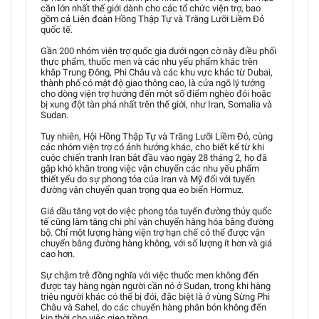
cần lớn nhất thế giới dành cho các tổ chức viện trợ, bao
gồm cả Liên đoàn Hồng Thập Tự và Trăng Lưỡi Liềm Đỏ
quốc tế.
Gần 200 nhóm viện trợ quốc gia dưới ngọn cờ này điều phối
thực phẩm, thuốc men và các nhu yếu phẩm khác trên
khắp Trung Đông, Phi Châu và các khu vực khác từ Dubai,
thành phố có mật độ giao thông cao, là cửa ngõ lý tưởng
cho dòng viện trợ hướng đến một số điểm nghèo đói hoặc
bị xung đột tàn phá nhất trên thế giới, như Iran, Somalia và
Sudan.
Tuy nhiên, Hội Hồng Thập Tự và Trăng Lưỡi Liềm Đỏ, cùng
các nhóm viện trợ có ảnh hưởng khác, cho biết kể từ khi
cuộc chiến tranh Iran bắt đầu vào ngày 28 tháng 2, họ đã
gặp khó khăn trong việc vận chuyển các nhu yếu phẩm
thiết yếu do sự phong tỏa của Iran và Mỹ đối với tuyến
đường vận chuyển quan trọng qua eo biển Hormuz.
Giá dầu tăng vọt do việc phong tỏa tuyến đường thủy quốc
tế cũng làm tăng chi phí vận chuyển hàng hóa bằng đường
bộ. Chỉ một lượng hàng viện trợ hạn chế có thể được vận
chuyển bằng đường hàng không, với số lượng ít hơn và giá
cao hơn.
Sự chậm trễ đồng nghĩa với việc thuốc men không đến
được tay hàng ngàn người cần nó ở Sudan, trong khi hàng
triệu người khác có thể bị đói, đặc biệt là ở vùng Sừng Phi
Châu và Sahel, do các chuyến hàng phân bón không đến
kịp thời cho việc gieo trồng.