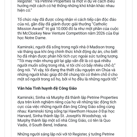
Register. “Và Petrine Properties là một ví dụ về cách điều
hướng một cách có hệ thống những khó khăn khác nhau
hiện có.”
Tổ chức này đã được công nhận vì cách tiếp cận độc đáo
của nó, gần đây đã giành được giải thưởng “Catholic
Mission Award” trị giá 10.000 đô la như một phần của cuộc
thi McCloskey New Venture Competition năm 2026 của Đại
học Notre Dame.
Kaminski, người đã sống trong ngôi nhà ở Madison trong
vài tháng qua khi ông chính thức khởi động dự án, cho biết
họ đã nhận được phản hồi tích cực ngoài sức tưởng tượng.
“Tôi may mắn nhưng giờ lại gặp vấn đề là có quá nhiều
người muốn sống trong nhà, vì tôi chỉ có bấy nhiêu chỗ ở,”
ông nói. “Vì vậy, tôi đang tha thiết cầu nguyện xin Chúa và
những người khác giúp đỡ để chúng tôi có thêm chỗ ở cho
một số người trong số họ, bởi vì họ đều là những người tốt.”
Văn hóa Tình huynh đệ Công Giáo
Kaminski, Sinha và Murphy đã thành lập Petrine Properties
dựa trên kinh nghiệm riêng của họ về những tác động tích
cực của việc những người đàn ông Công Giáo sống cùng
nhau: Kaminski từng sống tại Hawthorn House ở Đại học
Harvard, Sinha thành lập St. Joseph’s Woodshop, và
Murphy thành lập một số nhà Công Giáo, có tên là Quo
Vadis, ở South Bend, Indiana.
Những người sáng lập nói với tờ Register, ý tưởng Petrine