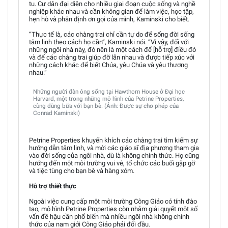
tu. Cư dân đại diện cho nhiều giai đoạn cuộc sống và nghề
nghiệp khác nhau và cần không gian để làm việc, học tập,
hẹn hò và phân định ơn gọi của mình, Kaminski cho biết.
“Thực tế là, các chàng trai chỉ cần tự do để sống đời sống
tâm linh theo cách họ cần”, Kaminski nói. “Vì vậy, đối với
những ngôi nhà này, đó nên là một cách để [hỗ trợ] điều đó
và để các chàng trai giúp đỡ lẫn nhau và được tiếp xúc với
những cách khác để biết Chúa, yêu Chúa và yêu thương
nhau.”
Những người đàn ông sống tại Hawthorn House ở Đại học
Harvard, một trong những mô hình của Petrine Properties,
cùng dùng bữa với bạn bè. (Ảnh: Được sự cho phép của
Conrad Kaminski)
Petrine Properties khuyến khích các chàng trai tìm kiếm sự
hướng dẫn tâm linh, và mời các giáo sĩ địa phương tham gia
vào đời sống của ngôi nhà, dù là không chính thức. Họ cũng
hướng đến một môi trường vui vẻ, tổ chức các buổi gặp gỡ
và tiệc tùng cho bạn bè và hàng xóm.
Hỗ trợ thiết thực
Ngoài việc cung cấp một môi trường Công Giáo có tính đào
tạo, mô hình Petrine Properties còn nhằm giải quyết một số
vấn đề hậu cần phổ biến mà nhiều ngôi nhà không chính
thức của nam giới Công Giáo phải đối đầu.