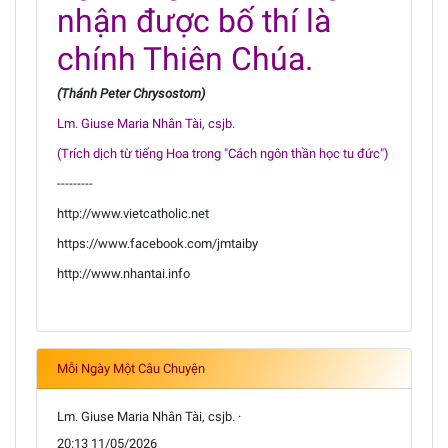
nhận được bố thí là
chính Thiên Chúa.
(Thánh Peter Chrysostom)
Lm. Giuse Maria Nhân Tài, csjb.
(Trích dịch từ tiếng Hoa trong "Cách ngôn thần học tu đức")
---------
http://www.vietcatholic.net
https://www.facebook.com/jmtaiby
http://www.nhantai.info
Mỗi Ngày Một Câu Chuyện
Lm. Giuse Maria Nhân Tài, csjb. ·
20:13 11/05/2026