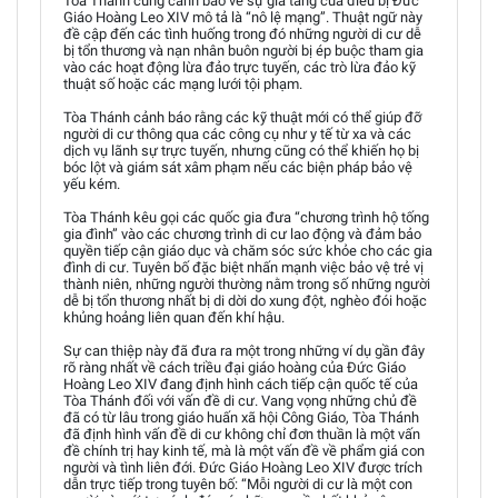
Tòa Thánh cũng cảnh báo về sự gia tăng của điều bị Đức
Giáo Hoàng Leo XIV mô tả là “nô lệ mạng”. Thuật ngữ này
đề cập đến các tình huống trong đó những người di cư dễ
bị tổn thương và nạn nhân buôn người bị ép buộc tham gia
vào các hoạt động lừa đảo trực tuyến, các trò lừa đảo kỹ
thuật số hoặc các mạng lưới tội phạm.
Tòa Thánh cảnh báo rằng các kỹ thuật mới có thể giúp đỡ
người di cư thông qua các công cụ như y tế từ xa và các
dịch vụ lãnh sự trực tuyến, nhưng cũng có thể khiến họ bị
bóc lột và giám sát xâm phạm nếu các biện pháp bảo vệ
yếu kém.
Tòa Thánh kêu gọi các quốc gia đưa “chương trình hộ tống
gia đình” vào các chương trình di cư lao động và đảm bảo
quyền tiếp cận giáo dục và chăm sóc sức khỏe cho các gia
đình di cư. Tuyên bố đặc biệt nhấn mạnh việc bảo vệ trẻ vị
thành niên, những người thường nằm trong số những người
dễ bị tổn thương nhất bị di dời do xung đột, nghèo đói hoặc
khủng hoảng liên quan đến khí hậu.
Sự can thiệp này đã đưa ra một trong những ví dụ gần đây
rõ ràng nhất về cách triều đại giáo hoàng của Đức Giáo
Hoàng Leo XIV đang định hình cách tiếp cận quốc tế của
Tòa Thánh đối với vấn đề di cư. Vang vọng những chủ đề
đã có từ lâu trong giáo huấn xã hội Công Giáo, Tòa Thánh
đã định hình vấn đề di cư không chỉ đơn thuần là một vấn
đề chính trị hay kinh tế, mà là một vấn đề về phẩm giá con
người và tình liên đới. Đức Giáo Hoàng Leo XIV được trích
dẫn trực tiếp trong tuyên bố: “Mỗi người di cư là một con