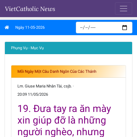
VietCatholic News
Ngày 11-05-2026
Phụng Vụ - Mục Vụ
Mỗi Ngày Một Câu Danh Ngôn Của Các Thánh
Lm. Giuse Maria Nhân Tài, csjb. ·
20:09 11/05/2026
19. Đưa tay ra ăn mày
xin giúp đỡ là những
người nghèo, nhưng