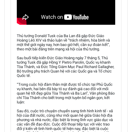
Thủ tướng Donald Tusk của Ba Lan đã gặp Đức Giáo
Hoàng Lêô XIV và thảo luận về “trách nhiệm, hòa bình và
một thế giới ngày nay, hơn bao giờ hết, cần sự đoàn kết”,
theo một bài đăng trên mạng xã hội của thủ tướng.
Sau buổi tiếp kiến Đức Giáo Hoàng ngày 7 tháng 5, Thủ
tướng Tusk đã gặp Hồng Y Pietro Parolin, Quốc vụ khanh
Tòa Thánh, và Đức Tổng Giám Mục Paul Richard Gallagher,
Bộ trưởng phụ trách Quan hệ với các Quốc gia và Tổ chức
Quốc tế.
“Trong cuộc hội đàm thân mật được tổ chức tại Phủ Quốc
vụ khanh, hai bên đã bày tỏ sự đánh giá cao đối với mối
quan hệ tốt đẹp giữa Tòa Thánh và Ba Lan”, Văn phòng Báo
chí Tòa Thánh cho biết trong một tuyên bố ngắn gọn, kết
luận:
Sau đó, cuộc trò chuyện chuyển sang tình hình kinh tế - xã
hội của đất nước, cũng như mối quan hệ giữa Giáo hội địa
phương và nhà nước, đặc biệt là trong lĩnh vực giáo dục và
các vấn đề đạo đức. Cuộc đối thoại tiếp tục với việc trao
đổi ý kiến về tình hình quốc tế hiện nay, đặc biệt là cuộc