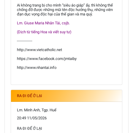
Ai không trang bị cho mình “siêu áo giáp” ấy, thì không thể
chống đỡ được những mũi tên độc hưởng thụ, những viên
đạn dục vọng độc hại của thế gian và ma quỷ.
Lm. Giuse Maria Nhân Tài, csjb.
(Dịch từ tiếng Hoa và viết suy tư)
-------------
http://www.vietcatholic.net
https://www.facebook.com/jmtaiby
http://www.nhantai.info
RA ĐI ĐỂ Ở LẠI
Lm. Minh Anh, Tgp. Huế
20:49 11/05/2026
RA ĐI ĐỂ Ở LẠI