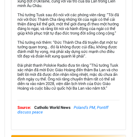
xung đột ở Ukraine, cùng với vai trò của Ba Lan trong Liên
minh Âu Châu.
Thủ tướng Tusk sau đó nói với các phóng viên rằng: “Tôi đã
nói với Đức Thánh Cha rằng những lời của ngài có thể cải
thiện đáng kể thế giới, một thế giới đang đi theo một hướng
đáng lo ngại, và rằng lời nói và hành động của ngài có thể
giúp khôi phục trật tự đạo đức trong đời sống công cộng.”
Thủ tướng nói thêm: “Đức Thánh Cha đã truyền đạt một tư
tưởng quan trọng… đó là không được cúi đầu, không được
đánh mất hy vọng, mà phải xây dựng sức mạnh cho điều
tốt đẹp và đoàn kết xung quanh lẽ phải”.
Đài phát thanh Polskie Radio đưa tin rằng “Thủ tướng Tusk
xác nhận đã mời Đức Giáo Hoàng đến thăm Ba Lan và cho
biết lời mời đã được đón nhận nồng nhiệt, mặc dù chưa ấn
định ngày cụ thể. Ông nói rằng chuyến thăm rất có thể sẽ
diễn ra vào năm 2028, viện dẫn lịch trình của Đức Giáo
Hoàng và cuộc bầu cử quốc hội Ba Lan vào năm tới.”
Source:
Catholic World News
Poland’s PM, Pontiff
discuss peace