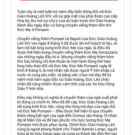
Tuần này là một tuần kỷ niệm đầy biến động đối với Đức
Giáo Hoàng Lêô XIV, với sự góp mặt của phái đoàn cao cấp
Hoa Kỳ, thu hút sự chú ý của dư luận trước khi Giáo hoàng
đánh dấu ngày đắc cử bằng chuyến viếng thăm đền thờ
Đức Mẹ ở Pompeii.
Chuyến viếng thăm Pompeii và Napoli của Đức Giáo Hoàng
Lêô XIV vào ngày 8 tháng 5 đã được lên kế hoạch từ lâu, và
làm nổi bật lòng sùng kính Đức Mẹ của ngài, là điều đã
được thể hiện trong chuyến viếng thăm Đức Mẹ Genazzano
vào những ngày đầu trị vì. Nhưng chuyến viếng thăm hôm
thứ Sáu không chỉ đơn thuần là một hành động thể hiện
lòng hiếu thảo đối với Đức Mẹ. Đức Mẹ Pompeii, ngày lễ
kính 8 tháng 5, là một nhân vật được người Ý trên khắp cả
nước vô cùng yêu mến, và bằng việc chọn nơi đây để kỷ
niệm một năm ngày đắc cử Giáo hoàng, Đức Lêô chắc
chắn đã càng chiếm được cảm tình của các tín hữu Công
Giáo Ý hơn nữa.
Điều này không có nghĩa là chuyến thăm của ngài xuất phát
từ động cơ chính trị. Như đã đề cập, Đức Giáo Hoàng Lêô
rất sùng kính Đức Mẹ, cũng như lòng mộ đạo của ngài đối
với Đức Mẹ Pompeii – điều được thể hiện rõ qua chuyến
thăm riêng bất ngờ của ngài đến Domus vào tháng 10 nhân
dịp lễ Mân Côi và để ban phước cho bức tượng Đức Mẹ
Pompeii mới được phục dựng. Chính Đức Giáo Hoàng Lêô
cũng là người phong thánh cho Thánh Bartolo Longo, người
từng là tín hữu Satan giáo và cùng vợ thành lập đền thờ này