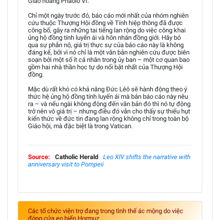
Giáo hoàng Phaolô VI.
Chỉ một ngày trước đó, báo cáo mới nhất của nhóm nghiên
cứu thuộc Thượng Hội đồng về Tính hiệp thông đã được
công bố, gây ra những tai tiếng lan rộng do việc công khai
ủng hộ đồng tính luyến ái và hôn nhân đồng giới. Hãy bỏ
qua sự phẫn nộ, giá trị thực sự của báo cáo này là không
đáng kể, bởi vì nó chỉ là một văn bản nghiên cứu được biên
soạn bởi một số ít cá nhân trong ủy ban – một cơ quan bao
gồm hai nhà thần học tự do nổi bật nhất của Thượng Hội
đồng.
Mặc dù rất khó có khả năng Đức Lêô sẽ hành động theo ý
thức hệ ủng hộ đồng tính luyến ái mà bản báo cáo này nêu
ra – và nếu ngài không động đến văn bản đó thì nó tự động
trở nên vô giá trị – nhưng điều đó vẫn cho thấy sự thiếu hụt
kiến thức về đức tin đang lan rộng không chỉ trong toàn bộ
Giáo hội, mà đặc biệt là trong Vatican.
Source:
Catholic Herald
Leo XIV shifts the narrative with
anniversary visit to Pompeii
Các tổ chức viện trợ đang trong tình thế ác mộng do việc
đóng cửa eo biển Hormuz