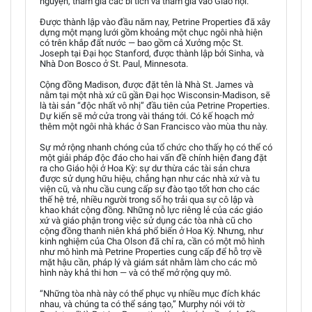
nguyện, tham gia các bí tích và tham gia vào Giáo hội.
Được thành lập vào đầu năm nay, Petrine Properties đã xây
dựng một mạng lưới gồm khoảng một chục ngôi nhà hiện
có trên khắp đất nước — bao gồm cả Xưởng mộc St.
Joseph tại Đại học Stanford, được thành lập bởi Sinha, và
Nhà Don Bosco ở St. Paul, Minnesota.
Cộng đồng Madison, được đặt tên là Nhà St. James và
nằm tại một nhà xứ cũ gần Đại học Wisconsin-Madison, sẽ
là tài sản “độc nhất vô nhị” đầu tiên của Petrine Properties.
Dự kiến sẽ mở cửa trong vài tháng tới. Có kế hoạch mở
thêm một ngôi nhà khác ở San Francisco vào mùa thu này.
Sự mở rộng nhanh chóng của tổ chức cho thấy họ có thể có
một giải pháp độc đáo cho hai vấn đề chính hiện đang đặt
ra cho Giáo hội ở Hoa Kỳ: sự dư thừa các tài sản chưa
được sử dụng hữu hiệu, chẳng hạn như các nhà xứ và tu
viện cũ, và nhu cầu cung cấp sự đào tạo tốt hơn cho các
thế hệ trẻ, nhiều người trong số họ trải qua sự cô lập và
khao khát cộng đồng. Những nỗ lực riêng lẻ của các giáo
xứ và giáo phận trong việc sử dụng các tòa nhà cũ cho
cộng đồng thanh niên khá phổ biến ở Hoa Kỳ. Nhưng, như
kinh nghiệm của Cha Olson đã chỉ ra, cần có một mô hình
như mô hình mà Petrine Properties cung cấp để hỗ trợ về
mặt hậu cần, pháp lý và giám sát nhằm làm cho các mô
hình này khả thi hơn — và có thể mở rộng quy mô.
“Những tòa nhà này có thể phục vụ nhiều mục đích khác
nhau, và chúng ta có thể sáng tạo,” Murphy nói với tờ