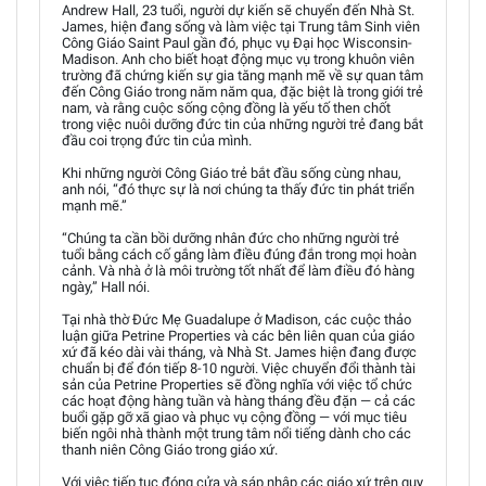
Andrew Hall, 23 tuổi, người dự kiến sẽ chuyển đến Nhà St.
James, hiện đang sống và làm việc tại Trung tâm Sinh viên
Công Giáo Saint Paul gần đó, phục vụ Đại học Wisconsin-
Madison. Anh cho biết hoạt động mục vụ trong khuôn viên
trường đã chứng kiến sự gia tăng mạnh mẽ về sự quan tâm
đến Công Giáo trong năm năm qua, đặc biệt là trong giới trẻ
nam, và rằng cuộc sống cộng đồng là yếu tố then chốt
trong việc nuôi dưỡng đức tin của những người trẻ đang bắt
đầu coi trọng đức tin của mình.
Khi những người Công Giáo trẻ bắt đầu sống cùng nhau,
anh nói, “đó thực sự là nơi chúng ta thấy đức tin phát triển
mạnh mẽ.”
“Chúng ta cần bồi dưỡng nhân đức cho những người trẻ
tuổi bằng cách cố gắng làm điều đúng đắn trong mọi hoàn
cảnh. Và nhà ở là môi trường tốt nhất để làm điều đó hàng
ngày,” Hall nói.
Tại nhà thờ Đức Mẹ Guadalupe ở Madison, các cuộc thảo
luận giữa Petrine Properties và các bên liên quan của giáo
xứ đã kéo dài vài tháng, và Nhà St. James hiện đang được
chuẩn bị để đón tiếp 8-10 người. Việc chuyển đổi thành tài
sản của Petrine Properties sẽ đồng nghĩa với việc tổ chức
các hoạt động hàng tuần và hàng tháng đều đặn — cả các
buổi gặp gỡ xã giao và phục vụ cộng đồng — với mục tiêu
biến ngôi nhà thành một trung tâm nổi tiếng dành cho các
thanh niên Công Giáo trong giáo xứ.
Với việc tiếp tục đóng cửa và sáp nhập các giáo xứ trên quy